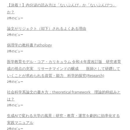
【決着！】内分泌の読み方は「ないぶんぴ」か「ないぶんぴつ」
か？
2件のビュー
論文がリジェクト（却下）されるよくある理由
2件のビュー
病理学の教科書 Pathology
2件のビュー
医学教育モデル・コア・カリキュラム 令和 4 年度改訂版 研究者育
成の視点の充実 リサーチマインドの醸成 医師として研鑽して
いくことが求められる資質・能力 科学的探究(Research)
2件のビュー
社会科学系論文の書き方：theoretical framework 理論的枠組みと
は？
2件のビュー
生成AIで変わる大学の風景：研究・教育・運営を劇的に効率化する
実践マニュアル
2件のビュー