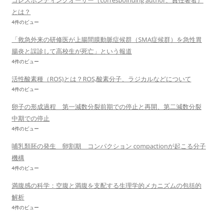
コレスポンディングオーサー（correspoinding author、責任著者）
とは？
4件のビュー
「救急外来の研修医が上腸間膜動脈症候群（SMA症候群）を急性胃
腸炎と誤診して高校生が死亡」という報道
4件のビュー
活性酸素種（ROS)とは？ROS,酸素分子、ラジカルなどについて
4件のビュー
卵子の形成過程 第一減数分裂前期での停止と再開、第二減数分裂
中期での停止
4件のビュー
哺乳類胚の発生 卵割期 コンパクション compactionが起こる分子
機構
4件のビュー
満腹感の科学：空腹と満腹を支配する生理学的メカニズムの包括的
解析
4件のビュー