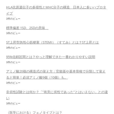
HLA抗原遺伝子の多様性とMHC分子の構造 日本人に多いハプロタ
イプ
3件のビュー
標準偏差 1SD、2SDの意味
3件のビュー
ST上昇型急性心筋梗塞（STEMI）（すてみ）とは？ST上昇とは
3件のビュー
95%信頼区間とは？やっと理解できた一番わかりやすい説明
3件のビュー
アミノ酸20個の構造式の覚え方：官能基や基本骨格で分類して覚え
ると簡単！必須アミノ酸9個（10個）も。
3件のビュー
非劣性試験とは何か？「”有意に劣性であった”とはいえない」との違
い
3件のビュー
（医学における）フェノタイプとは？