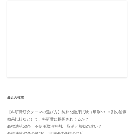
最近の投稿
【科研費研究テーマの選び方】純粋な臨床試験（単剤 vs. ２剤の治療
効果比較など）で、科研費に採択されうるか？
商標法第50条 不使用取消審判: 取消と無効の違い？
商標法第47条の第2項 地域団体商標の除斥