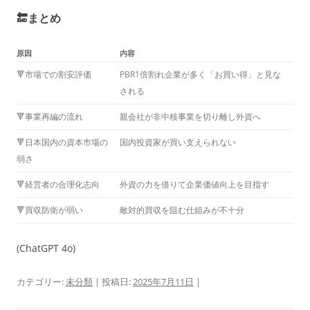
🔚まとめ
原因
内容
🔻市場での割安評価
PBR1倍割れ企業が多く「お買い得」と見な
される
🔻事業再編の流れ
親会社が非中核事業を切り離し外資へ
🔻日本国内の資本市場の
国内投資家が買い支えられない
弱さ
🔻経営者の合理化志向
外資の力を借りて企業価値向上を目指す
🔻買収防衛が弱い
敵対的買収を阻む仕組みが不十分
(ChatGPT 4o)
カテゴリー:
未分類
| 投稿日:
2025年7月11日
|