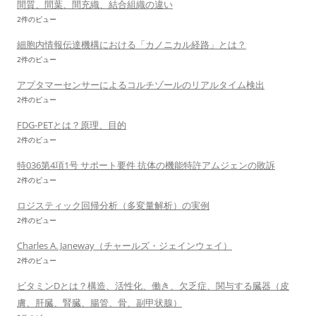
間質、間葉、間充織、結合組織の違い
2件のビュー
細胞内情報伝達機構における「カノニカル経路」とは？
2件のビュー
アプタマーセンサーによるコルチゾールのリアルタイム検出
2件のビュー
FDG-PETとは？原理、目的
2件のビュー
特036第4項1号 サポート要件 抗体の機能特許アムジェンの敗訴
2件のビュー
ロジスティック回帰分析（多変量解析）の実例
2件のビュー
Charles A. Janeway（チャールズ・ジェインウェイ）
2件のビュー
ビタミンDとは？構造、活性化、働き、欠乏症、関与する臓器（皮
膚、肝臓、腎臓、腸管、骨、副甲状腺）