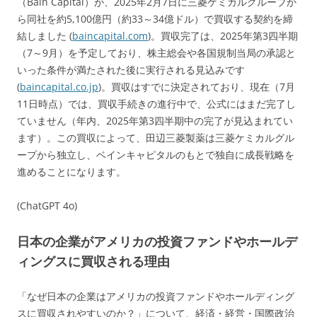
（Bain Capital）が、2025年2月7日に三菱ケミカルグループか
ら同社を約5,100億円（約33～34億ドル）で買収する契約を締
結しました (
baincapital.com
)。買収完了は、2025年第3四半期
（7～9月）を予定しており、株主総会や各国規制当局の承認と
いった条件が満たされた後に実行される見込みです
(
baincapital.co.jp
)。買収はすでに決定されており、現在（7月
11日時点）では、買収手続きの進行中で、公式にはまだ完了し
ていません（年内、2025年第3四半期中の完了が見込まれてい
ます）。この買収によって、田辺三菱製薬は三菱ケミカルグル
ープから独立し、ベインキャピタルのもとで独自に成長戦略を
進めることになります。
(ChatGPT 4o)
日本の企業がアメリカの投資ファンドやホールデ
ィングスに買収される理由
「なぜ日本の企業はアメリカの投資ファンドやホールディング
スに買収されやすいのか？」について、経済・経営・国際政治