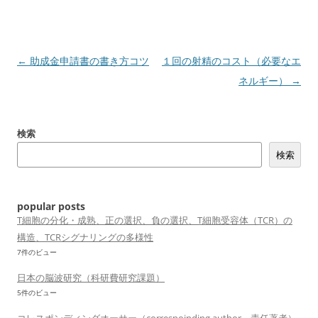
投
←
助成金申請書の書き方コツ
１回の射精のコスト（必要なエ
稿
ネルギー）
→
ナ
ビ
検索
ゲ
検索
ー
シ
ョ
popular posts
ン
T細胞の分化・成熟、正の選択、負の選択、T細胞受容体（TCR）の
構造、TCRシグナリングの多様性
7件のビュー
日本の脳波研究（科研費研究課題）
5件のビュー