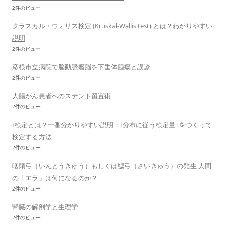
2件のビュー
クラスカル・ウォリス検定 (Kruskal-Wallis test) とは？わかりやすい
説明
2件のビュー
彦根市立病院で脳動脈瘤脳を下垂体腫瘍と誤診
2件のビュー
大腸がん患者へのステント留置術
2件のビュー
t検定とは？一番分かりやすい説明：t分布に従う検定量Tをつくって
検定する方法
2件のビュー
咽頭弓（いんとうきゅう）もしくは鰓弓（さいきゅう）の発生 人間
の「エラ」は何になるのか？
2件のビュー
腎臓の解剖学と生理学
2件のビュー