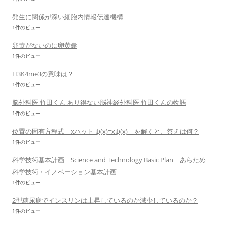
発生に関係が深い細胞内情報伝達機構
1件のビュー
卵黄がないのに卵黄嚢
1件のビュー
H3K4me3の意味は？
1件のビュー
脳外科医 竹田くん あり得ない脳神経外科医 竹田くんの物語
1件のビュー
位置の固有方程式 xハット ψ(x)=xψ(x) を解くと、答えは何？
1件のビュー
科学技術基本計画 Science and Technology Basic Plan あらため
科学技術・イノベーション基本計画
1件のビュー
2型糖尿病でインスリンは上昇しているのか減少しているのか？
1件のビュー