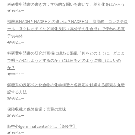
科研費申請書の書き方：学術的な問いを書いて、差別化をはかろう
4件のビュー
補酵素NADHとNADPHとの違いは？NADPHは、脂肪酸、コレステロ
ール、ヌクレオチドなど同化反応（高分子の生合成）で使われる電
子供与体
4件のビュー
科研費申請書の研究計画欄に纏わる混乱「何をどのように、どこま
で明らかにしようとするのか」には何をどのように書けばよいの
か？
3件のビュー
解糖系の反応式と化合物の化学構造と各反応を触媒する酵素を丸暗
記する方法
3件のビュー
保険収載と保険償還：言葉の意味
3件のビュー
胚中心(germinal center)とは【免疫学】
3件のビュー