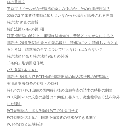
ロの意義？
アロプリノールがなぜ痛風の薬になるのか、その作用機序は？
50条の2 で審査請求時に知りえたなかった場合が除外される理由
特許法181条の趣旨
特許法第17条の5第3項
訂正拒絶理由通知と、審理終結通知は、普通どっちが先にくる？
特許法126条第4項の条文の読み取り 請求項ごとに請求しようとす
るときは、請求項の全てについて行わなければならない？
特許法第14条と特許法第9条との関係
「条約」足切回避作戦
パリ条第1条（４）
特許法184条の17 PCT外国語特許出願の国内移行後の審査請求
実用新案法48条の8 補正の特例
特184の17 PCT出願の国内移行後の出願審査の請求の時期の制限
PCT規則67.1の規定の趣旨は？(ii)但し書きで、微生物学的方法を除外
した理由
PCT規則64.3 拡大先願はPCTでは採用せず
PCT規則54の2.1(a) 国際予備審査の請求ができる期間
PCT4条(1)(ii) 広域特許