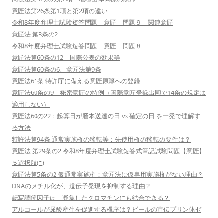
意匠法第26条第1項と第2項の違い
令和8年度弁理士試験短答問題 意匠 問題９ 関連意匠
意匠法 第3条の2
令和8年度弁理士試験短答問題 意匠 問題８
意匠法第60条の12 国際公表の効果等
意匠法第60条の6、意匠法第9条
意匠法61条 特許庁に備える意匠原簿への登録
意匠法60条の9 秘密意匠の特例（国際意匠登録出願で14条の規定は
適用しない）
意匠法60の22：起算日が謄本送達の日 vs 確定の日 を一発で理解す
る方法
特許法第94条 通常実施権の移転等：先使用権の移転の要件は？
意匠法 第29条の2 令和8年度弁理士試験短答式筆記試験問題【意匠】
５選択肢(ﾆ)
意匠法第5条の2 仮通常実施権：意匠法に仮専用実施権がない理由？
DNAのメチル化が、遺伝子発現を抑制する理由？
転写調節因子は、凝集したクロマチンにも結合できる？
アルコールが尿酸産生を促進する機序は？ビールの宣伝プリン体ゼ