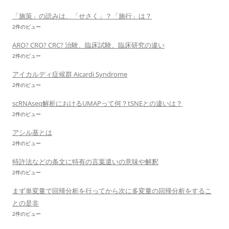
「施策」の読みは、「せさく」？「施行」は？
2件のビュー
ARO? CRO? CRC? 治験、臨床試験、臨床研究の違い
2件のビュー
アイカルディ症候群 Aicardi Syndrome
2件のビュー
scRNAseq解析におけるUMAPって何？tSNEとの違いは？
2件のビュー
アシル基とは
2件のビュー
特許法などの条文に特有の言葉遣いの意味や解釈
2件のビュー
まず単変量で回帰分析を行ってから次に多変量の回帰分析をするこ
との是非
2件のビュー