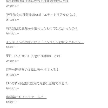
睡眠時無呼吸症候群の舌下神経刺激療法とは
2件のビュー
[医学論文の種類]Editoral（エディトリアル)とは？
2件のビュー
哺乳類は爬虫類から進化したわけではなかったの？
2件のビュー
インスリンの働きとは？「インスリンは同化ホルモン」
2件のビュー
変性（へんせい） degeneration とは
2件のビュー
特許公開情報の文章に著作権はある？
2件のビュー
TACの枝別過去問題集で短答は合格できる？
2件のビュー
病理学におけるスケールバー
1件のビュー