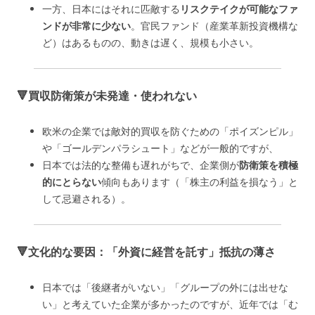
一方、日本にはそれに匹敵する
リスクテイクが可能なファ
ンドが非常に少ない
。官民ファンド（産業革新投資機構な
ど）はあるものの、動きは遅く、規模も小さい。
🔻買収防衛策が未発達・使われない
欧米の企業では敵対的買収を防ぐための「ポイズンピル」
や「ゴールデンパラシュート」などが一般的ですが、
日本では法的な整備も遅れがちで、企業側が
防衛策を積極
的にとらない
傾向もあります（「株主の利益を損なう」と
して忌避される）。
🔻文化的な要因：「外資に経営を託す」抵抗の薄さ
日本では「後継者がいない」「グループの外には出せな
い」と考えていた企業が多かったのですが、近年では「む