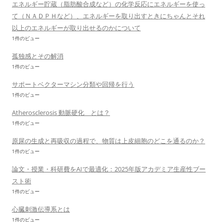
エネルギー貯蔵（脂肪酸合成など）の化学反応にエネルギーを使っ
て（ＮＡＤＰＨなど）、エネルギーを取り出すときにちゃんとそれ
以上のエネルギーが取り出せるのかについて
1件のビュー
孤独感とその解消
1件のビュー
サポートベクターマシン分類や回帰を行う
1件のビュー
Atherosclerosis 動脈硬化 とは？
1件のビュー
原尿の生成と再吸収の過程で、物質は上皮細胞のどこを通るのか？
1件のビュー
論文・授業・科研費をAIで最適化：2025年版アカデミア生産性ブー
スト術
1件のビュー
心臓刺激伝導系とは
1件のビュー