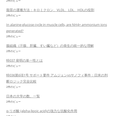
2件のビュー
脂質の運搬方法：キロミクロン、VLDL、LDL、HDLの役割
2件のビュー
In alanine-glucose cycle in muscle cells, are NH4+ ammonium ions
generated?
2件のビュー
腺組織（汗腺、肝臓、すい臓など）の発生の統一的な理解
2件のビュー
特037 発明の単一性とは
2件のビュー
特036第6項1号 サポート要件 アムジェンvsサノフィ事件：日米の判
断ロジック完全比較
2件のビュー
日本の大学の数、一覧
2件のビュー
α-リポ酸 (alpha-lipoic acid)の強力な抗酸化作用