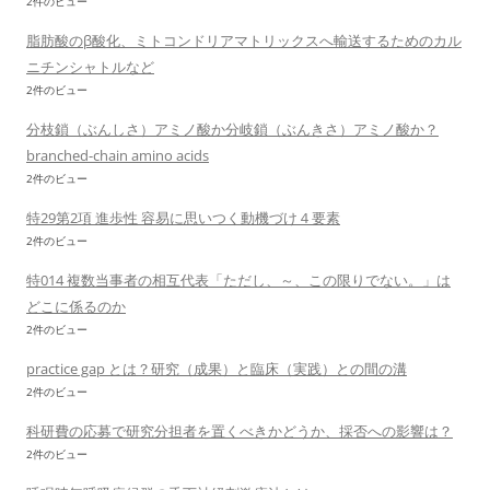
2件のビュー
脂肪酸のβ酸化、ミトコンドリアマトリックスへ輸送するためのカル
ニチンシャトルなど
2件のビュー
分枝鎖（ぶんしさ）アミノ酸か分岐鎖（ぶんきさ）アミノ酸か？
branched-chain amino acids
2件のビュー
特29第2項 進歩性 容易に思いつく動機づけ４要素
2件のビュー
特014 複数当事者の相互代表「ただし、～、この限りでない。」は
どこに係るのか
2件のビュー
practice gap とは？研究（成果）と臨床（実践）との間の溝
2件のビュー
科研費の応募で研究分担者を置くべきかどうか、採否への影響は？
2件のビュー