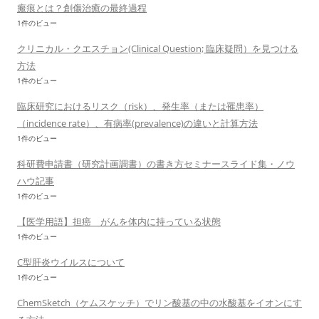
瘢痕とは？創傷治癒の最終過程
1件のビュー
クリニカル・クエスチョン(Clinical Question; 臨床疑問）を見つける
方法
1件のビュー
臨床研究におけるリスク（risk）、発生率（または罹患率）
（incidence rate）、有病率(prevalence)の違いと計算方法
1件のビュー
科研費申請書（研究計画調書）の書き方セミナースライド集・ノウ
ハウ記事
1件のビュー
【医学用語】担癌 がんを体内に持っている状態
1件のビュー
C型肝炎ウイルスについて
1件のビュー
ChemSketch（ケムスケッチ）でリン酸基の中の水酸基をイオンにす