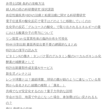
弁理士試験 条約の攻略方法
婦人科の癌の科研費研究 採択課題
炎症性腸疾患(IBD)の治療と粘膜治癒に関する科研費研究
電子伝達系や酸化反応で電子はどのように移動していくのか
生化学の反応「グルコースの酸化」で取り出されるエネルギーの量
における酸素分子の寄与について
リン脂質 sn 位置異性体の脳内分布を可視化
特44 分割出願 書面再提出要不要の網羅的なまとめ
特許法の漢字の読み方
ビタミンKの働き：タンパク質のグルタミン酸のγーカルボキシル化
酵素の補酵素として
特許出願書類作成支援AIサービス
新生児メレナとは
レンサ球菌とは？連鎖球菌、球状の菌が鎖のように連なっている形
態から命名された細菌の種類（「属名」）
共鳴でなぜ安定化するのか？量子力学的な説明
学会が当日、地震で中止になった場合、参加費は払い戻されるも
の？
商01 商標法の目的