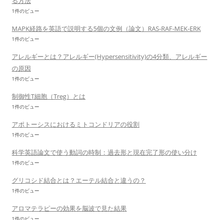
る方法
1件のビュー
MAPK経路を英語で説明する5個の文例（論文）RAS-RAF-MEK-ERK
1件のビュー
アレルギーとは？アレルギー(Hypersensitivity)の4分類、アレルギー
の原因
1件のビュー
制御性T細胞（Treg）とは
1件のビュー
アポトーシスにおけるミトコンドリアの役割
1件のビュー
科学英語論文で使う動詞の時制：過去形と現在完了形の使い分け
1件のビュー
グリコシド結合とは？エーテル結合と違うの？
1件のビュー
アロマテラピーの効果を脳波で見た結果
1件のビュー