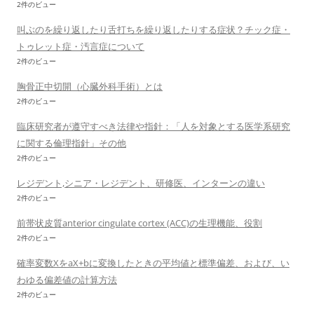
2件のビュー
叫ぶのを繰り返したり舌打ちを繰り返したりする症状？チック症・
トゥレット症・汚言症について
2件のビュー
胸骨正中切開（心臓外科手術）とは
2件のビュー
臨床研究者が遵守すべき法律や指針：「人を対象とする医学系研究
に関する倫理指針」その他
2件のビュー
レジデント,シニア・レジデント、研修医、インターンの違い
2件のビュー
前帯状皮質anterior cingulate cortex (ACC)の生理機能、役割
2件のビュー
確率変数XをaX+bに変換したときの平均値と標準偏差、および、い
わゆる偏差値の計算方法
2件のビュー