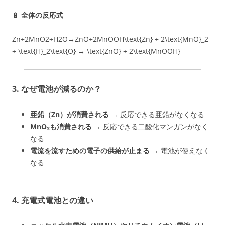
🔋
全体の反応式
Zn+2MnO2+H2O→ZnO+2MnOOH\text{Zn} + 2\text{MnO}_2
+ \text{H}_2\text{O} → \text{ZnO} + 2\text{MnOOH}
3. なぜ電池が減るのか？
亜鉛（Zn）が消費される
→ 反応できる亜鉛がなくなる
MnO₂も消費される
→ 反応できる二酸化マンガンがなく
なる
電流を流すための電子の供給が止まる
→ 電池が使えなく
なる
4. 充電式電池との違い