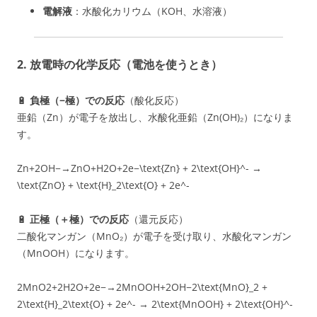
電解液
：水酸化カリウム（KOH、水溶液）
2. 放電時の化学反応
（電池を使うとき）
🔋
負極（−極）での反応
（酸化反応）
亜鉛（Zn）が電子を放出し、水酸化亜鉛（Zn(OH)₂）になりま
す。
Zn+2OH−→ZnO+H2O+2e−\text{Zn} + 2\text{OH}^- →
\text{ZnO} + \text{H}_2\text{O} + 2e^-
🔋
正極（＋極）での反応
（還元反応）
二酸化マンガン（MnO₂）が電子を受け取り、水酸化マンガン
（MnOOH）になります。
2MnO2+2H2O+2e−→2MnOOH+2OH−2\text{MnO}_2 +
2\text{H}_2\text{O} + 2e^- → 2\text{MnOOH} + 2\text{OH}^-