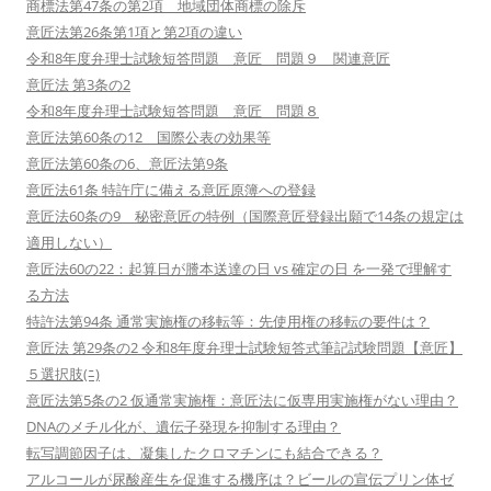
商標法第47条の第2項 地域団体商標の除斥
意匠法第26条第1項と第2項の違い
令和8年度弁理士試験短答問題 意匠 問題９ 関連意匠
意匠法 第3条の2
令和8年度弁理士試験短答問題 意匠 問題８
意匠法第60条の12 国際公表の効果等
意匠法第60条の6、意匠法第9条
意匠法61条 特許庁に備える意匠原簿への登録
意匠法60条の9 秘密意匠の特例（国際意匠登録出願で14条の規定は
適用しない）
意匠法60の22：起算日が謄本送達の日 vs 確定の日 を一発で理解す
る方法
特許法第94条 通常実施権の移転等：先使用権の移転の要件は？
意匠法 第29条の2 令和8年度弁理士試験短答式筆記試験問題【意匠】
５選択肢(ﾆ)
意匠法第5条の2 仮通常実施権：意匠法に仮専用実施権がない理由？
DNAのメチル化が、遺伝子発現を抑制する理由？
転写調節因子は、凝集したクロマチンにも結合できる？
アルコールが尿酸産生を促進する機序は？ビールの宣伝プリン体ゼ