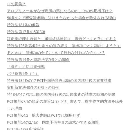
ロの意義？
アロプリノールがなぜ痛風の薬になるのか、その作用機序は？
50条の2 で審査請求時に知りえたなかった場合が除外される理由
特許法181条の趣旨
特許法第17条の5第3項
訂正拒絶理由通知と、審理終結通知は、普通どっちが先にくる？
特許法126条第4項の条文の読み取り 請求項ごとに請求しようとす
るときは、請求項の全てについて行わなければならない？
特許法第14条と特許法第9条との関係
「条約」足切回避作戦
パリ条第1条（４）
特許法184条の17 PCT外国語特許出願の国内移行後の審査請求
実用新案法48条の8 補正の特例
特184の17 PCT出願の国内移行後の出願審査の請求の時期の制限
PCT規則67.1の規定の趣旨は？(ii)但し書きで、微生物学的方法を除外
した理由
PCT規則64.3 拡大先願はPCTでは採用せず
PCT規則54の2.1(a) 国際予備審査の請求ができる期間
PCT4条(1)(ii) 広域特許