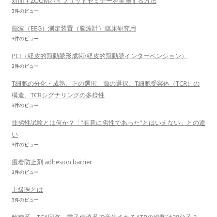
対面＋ZOOMハイブリッドセミナーを実施する方法
3件のビュー
脳波（EEG）測定装置（脳波計）臨床研究用
3件のビュー
PCI（経皮的冠動脈形成術/経皮的冠動脈インターベンション）
3件のビュー
T細胞の分化・成熟、正の選択、負の選択、T細胞受容体（TCR）の
構造、TCRシグナリングの多様性
3件のビュー
非劣性試験とは何か？「”有意に劣性であった”とはいえない」との違
い
3件のビュー
癒着防止剤 adhesion barrier
3件のビュー
上級医とは
3件のビュー