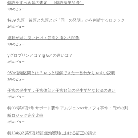
特許をすべき旨の査定 （特許法第51条）
2件のビュー
特39 先願 後願と先願とが「同一の発明」かを判断するロジック
2件のビュー
運動が頭に良いわけ：筋肉と脳との関係
2件のビュー
γグロブリンとは？Ig Gとの違いは？
2件のビュー
95%信頼区間とは？やっと理解できた一番わかりやすい説明
2件のビュー
子宮の発生学：子宮体部と子宮頸部の発生学的な起源の違い
2件のビュー
特036第6項1号 サポート要件 アムジェンvsサノフィ事件：日米の判
断ロジック完全比較
2件のビュー
特134の2 第5項 特許無効審判における訂正の請求