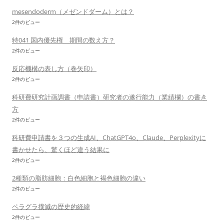
mesendoderm（メゼンドダーム）とは？
2件のビュー
特041 国内優先権 期間の数え方？
2件のビュー
反応機構の表し方（巻矢印）
2件のビュー
科研費研究計画調書（申請書）研究者の遂行能力（業績欄）の書き
方
2件のビュー
科研費申請書を３つの生成AI、ChatGPT4o、Claude、Perplexityに
書かせたら、驚くほど違う結果に
2件のビュー
2種類の脂肪細胞：白色細胞と褐色細胞の違い
2件のビュー
ペラグラ撲滅の歴史的経緯
2件のビュー