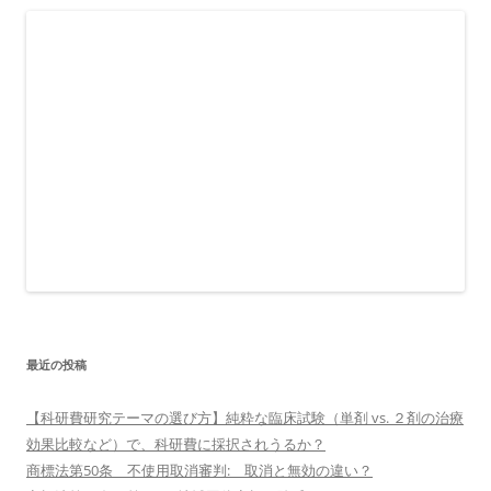
最近の投稿
【科研費研究テーマの選び方】純粋な臨床試験（単剤 vs. ２剤の治療
効果比較など）で、科研費に採択されうるか？
商標法第50条 不使用取消審判: 取消と無効の違い？