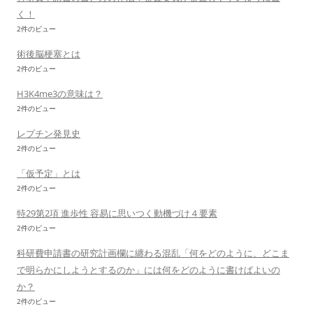
く！
2件のビュー
術後脳梗塞とは
2件のビュー
H3K4me3の意味は？
2件のビュー
レプチン発見史
2件のビュー
「仮予定」とは
2件のビュー
特29第2項 進歩性 容易に思いつく動機づけ４要素
2件のビュー
科研費申請書の研究計画欄に纏わる混乱「何をどのように、どこま
で明らかにしようとするのか」には何をどのように書けばよいの
か？
2件のビュー