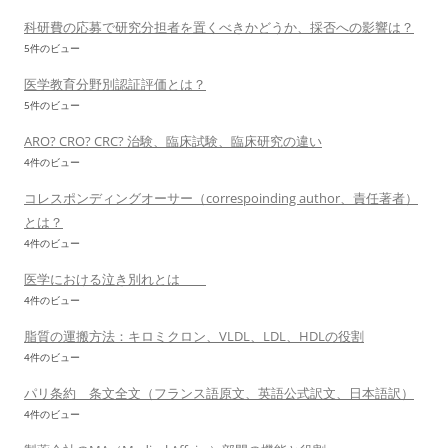
科研費の応募で研究分担者を置くべきかどうか、採否への影響は？
5件のビュー
医学教育分野別認証評価とは？
5件のビュー
ARO? CRO? CRC? 治験、臨床試験、臨床研究の違い
4件のビュー
コレスポンディングオーサー（correspoinding author、責任著者）
とは？
4件のビュー
医学における泣き別れとは
4件のビュー
脂質の運搬方法：キロミクロン、VLDL、LDL、HDLの役割
4件のビュー
パリ条約 条文全文（フランス語原文、英語公式訳文、日本語訳）
4件のビュー