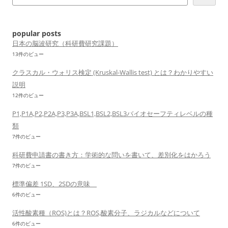
ョ
ン
popular posts
日本の脳波研究（科研費研究課題）
13件のビュー
クラスカル・ウォリス検定 (Kruskal-Wallis test) とは？わかりやすい
説明
12件のビュー
P1,P1A,P2,P2A,P3,P3A,BSL1,BSL2,BSL3バイオセーフティレベルの種
類
7件のビュー
科研費申請書の書き方：学術的な問いを書いて、差別化をはかろう
7件のビュー
標準偏差 1SD、2SDの意味
6件のビュー
活性酸素種（ROS)とは？ROS,酸素分子、ラジカルなどについて
6件のビュー