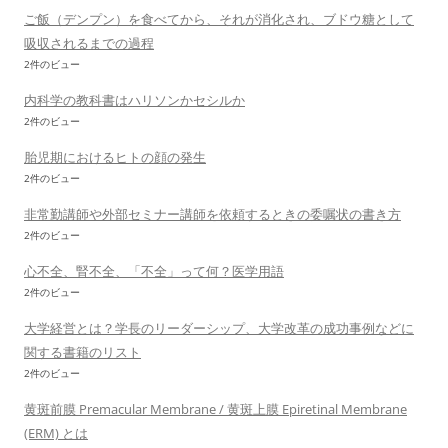
ご飯（デンプン）を食べてから、それが消化され、ブドウ糖として
吸収されるまでの過程
2件のビュー
内科学の教科書はハリソンかセシルか
2件のビュー
胎児期におけるヒトの顔の発生
2件のビュー
非常勤講師や外部セミナー講師を依頼するときの委嘱状の書き方
2件のビュー
心不全、腎不全、「不全」って何？医学用語
2件のビュー
大学経営とは？学長のリーダーシップ、大学改革の成功事例などに
関する書籍のリスト
2件のビュー
黄斑前膜 Premacular Membrane / 黄斑上膜 Epiretinal Membrane
(ERM) とは