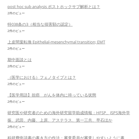
post hoc sub analysis ポストホックサブ解析とは？
2件のビュー
特038条の3（相当な損害額の認定）
2件のビュー
上皮間葉転換 Epithelial-mesenchymal transition; EMT
2件のビュー
期中面談とは
2件のビュー
（医学における）フェノタイプとは？
2件のビュー
【医学用語】担癌 がんを体内に持っている状態
2件のビュー
研究医や研究者のための海外研究留学助成情報：HFSP、JSPS海外学
振、武田、内藤、上原、アステラス、第一三共、早石ほか
2件のビュー
科研費申請書の書き方の作法：審査委員が審査しやすいように書