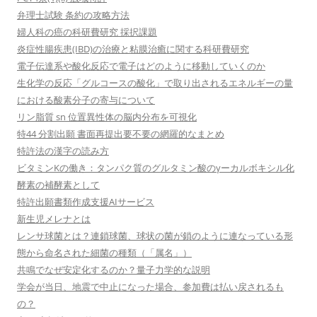
弁理士試験 条約の攻略方法
婦人科の癌の科研費研究 採択課題
炎症性腸疾患(IBD)の治療と粘膜治癒に関する科研費研究
電子伝達系や酸化反応で電子はどのように移動していくのか
生化学の反応「グルコースの酸化」で取り出されるエネルギーの量
における酸素分子の寄与について
リン脂質 sn 位置異性体の脳内分布を可視化
特44 分割出願 書面再提出要不要の網羅的なまとめ
特許法の漢字の読み方
ビタミンKの働き：タンパク質のグルタミン酸のγーカルボキシル化
酵素の補酵素として
特許出願書類作成支援AIサービス
新生児メレナとは
レンサ球菌とは？連鎖球菌、球状の菌が鎖のように連なっている形
態から命名された細菌の種類（「属名」）
共鳴でなぜ安定化するのか？量子力学的な説明
学会が当日、地震で中止になった場合、参加費は払い戻されるも
の？