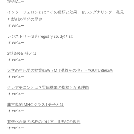
2件のビュー
インターフェロンとは？その種類と効果、セルシグナリング、発見
と製剤の開発の歴史
1件のビュー
レジストリ－研究(registry study)とは
1件のビュー
2型免疫応答とは
1件のビュー
大学の生化学の授業動画（MIT講義その他）・YOUTUBE動画
1件のビュー
クレアチニンとは？腎臓機能の指標となる理由
1件のビュー
非古典的 MHC クラス I 分子とは
1件のビュー
有機化合物の名称のつけ方、IUPACの規則
1件のビュー