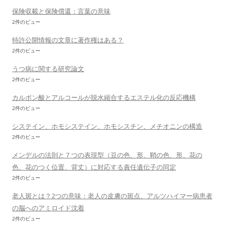
保険収載と保険償還：言葉の意味
2件のビュー
特許公開情報の文章に著作権はある？
2件のビュー
うつ病に関する研究論文
2件のビュー
カルボン酸とアルコールが脱水縮合するエステル化の反応機構
2件のビュー
システイン、ホモシステイン、ホモシスチン、メチオニンの構造
2件のビュー
メンデルの法則と７つの表現型（豆の色、形、鞘の色、形、花の
色、花のつく位置、背丈）に対応する責任遺伝子の同定
2件のビュー
老人斑とは？2つの意味：老人の皮膚の斑点、アルツハイマー病患者
の脳へのアミロイド沈着
2件のビュー