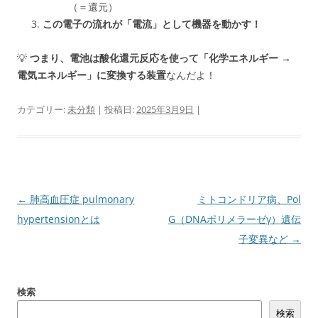
（＝還元）
この電子の流れが「電流」として機器を動かす！
💡
つまり、電池は酸化還元反応を使って「化学エネルギー →
電気エネルギー」に変換する装置
なんだよ！
カテゴリー:
未分類
| 投稿日:
2025年3月9日
|
投
←
肺高血圧症 pulmonary
ミトコンドリア病、Pol
稿
hypertensionとは
G（DNAポリメラーゼγ）遺伝
ナ
子変異など
→
ビ
ゲ
検索
ー
検索
シ