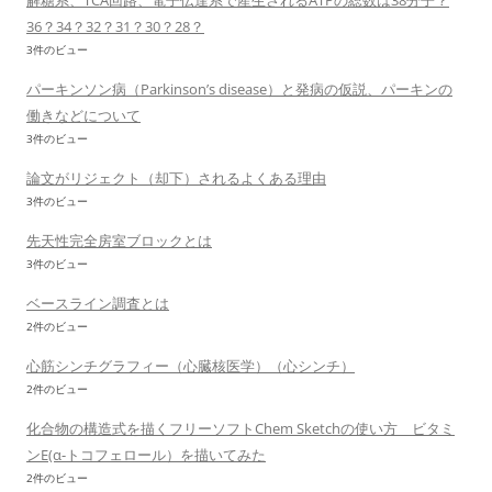
解糖系、TCA回路、電子伝達系で産生されるATPの総数は38分子？
36？34？32？31？30？28？
3件のビュー
パーキンソン病（Parkinson’s disease）と発病の仮説、パーキンの
働きなどについて
3件のビュー
論文がリジェクト（却下）されるよくある理由
3件のビュー
先天性完全房室ブロックとは
3件のビュー
ベースライン調査とは
2件のビュー
心筋シンチグラフィー（心臓核医学）（心シンチ）
2件のビュー
化合物の構造式を描くフリーソフトChem Sketchの使い方 ビタミ
ンE(α-トコフェロール）を描いてみた
2件のビュー