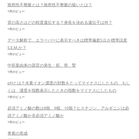
致死性不整脈とは？致死性不整脈の疑いとは？
1件のビュー
背の高さはどの程度遺伝する？身長を決める遺伝子は何？
1件のビュー
データ解析で、エラーバーに表示すべきは標準偏差S.D.か標準誤差
S.E.M.か？
1件のビュー
中胚葉由来の器官の発生：筋、骨、腎
1件のビュー
pHとは？水素イオン濃度の対数をとってマイナスにしたもの もし
くは 濃度を指数表示したときの指数をマイナスにしたもの
1件のビュー
必須アミノ酸の数は8個、9個、10個？ヒスチジン、アルギニンは必
須アミノ酸か非必須アミノ酸か
1件のビュー
脊索の形成