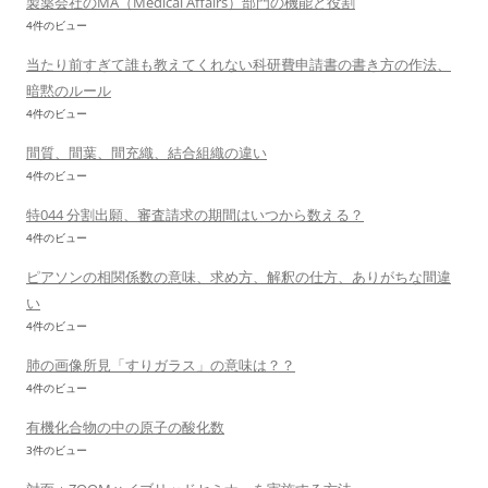
製薬会社のMA（Medical Affairs）部門の機能と役割
4件のビュー
当たり前すぎて誰も教えてくれない科研費申請書の書き方の作法、
暗黙のルール
4件のビュー
間質、間葉、間充織、結合組織の違い
4件のビュー
特044 分割出願、審査請求の期間はいつから数える？
4件のビュー
ピアソンの相関係数の意味、求め方、解釈の仕方、ありがちな間違
い
4件のビュー
肺の画像所見「すりガラス」の意味は？？
4件のビュー
有機化合物の中の原子の酸化数
3件のビュー