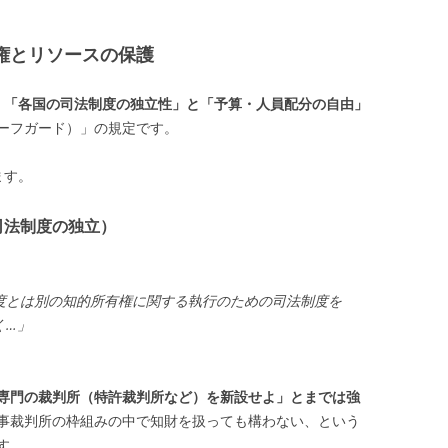
主権とリソースの保護
、
「各国の司法制度の独立性」と「予算・人員配分の自由」
ーフガード）」の規定です。
ます。
司法制度の独立）
度とは別の知的所有権に関する執行のための司法制度を
く…」
専門の裁判所（特許裁判所など）を新設せよ」とまでは強
事裁判所の枠組みの中で知財を扱っても構わない、という
す。