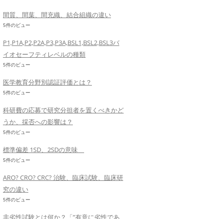
間質、間葉、間充織、結合組織の違い
5件のビュー
P1,P1A,P2,P2A,P3,P3A,BSL1,BSL2,BSL3バ
イオセーフティレベルの種類
5件のビュー
医学教育分野別認証評価とは？
5件のビュー
科研費の応募で研究分担者を置くべきかど
うか、採否への影響は？
5件のビュー
標準偏差 1SD、2SDの意味
5件のビュー
ARO? CRO? CRC? 治験、臨床試験、臨床研
究の違い
5件のビュー
非劣性試験とは何か？「”有意に劣性であ