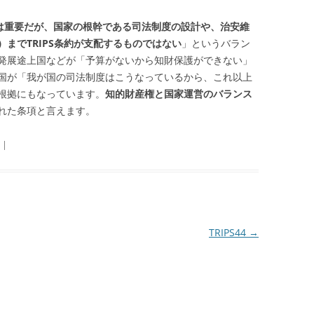
は重要だが、国家の根幹である司法制度の設計や、治安維
までTRIPS条約が支配するものではない
」というバラン
発展途上国などが「予算がないから知財保護ができない」
国が「我が国の司法制度はこうなっているから、これ以上
根拠にもなっています。
知的財産権と国家運営のバランス
れた条項と言えます。
|
TRIPS44
→