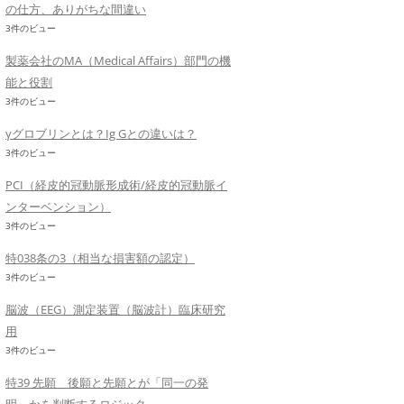
の仕方、ありがちな間違い
3件のビュー
製薬会社のMA（Medical Affairs）部門の機
能と役割
3件のビュー
γグロブリンとは？Ig Gとの違いは？
3件のビュー
PCI（経皮的冠動脈形成術/経皮的冠動脈イ
ンターベンション）
3件のビュー
特038条の3（相当な損害額の認定）
3件のビュー
脳波（EEG）測定装置（脳波計）臨床研究
用
3件のビュー
特39 先願 後願と先願とが「同一の発