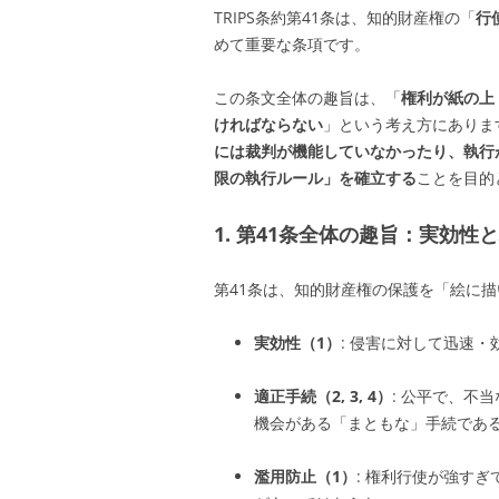
TRIPS条約第41条は、知的財産権の「
行
めて重要な条項です。
この条文全体の趣旨は、「
権利が紙の上
ければならない
」という考え方にありま
には裁判が機能していなかったり、執行
限の執行ルール」を確立する
ことを目的
1. 第41条全体の趣旨：実効性
第41条は、知的財産権の保護を「絵に
実効性（1）
: 侵害に対して迅速
適正手続（2, 3, 4）
: 公平で、不
機会がある「まともな」手続であ
濫用防止（1）
: 権利行使が強す