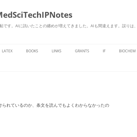
ciTechIPNotes
自身のための勉強帖です。AIに訊いたことの纏めが増えてきました。AIも間違えます。
コ
ン
LATEX
BOOKS
LINKS
GRANTS
IF
BIOCHEM
テ
ン
ツ
へ
ス
キ
ッ
プ
で設けられているのか、条文を読んでもよくわからなかったの