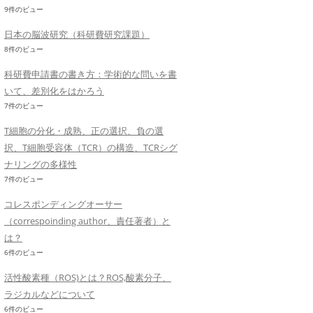
9件のビュー
日本の脳波研究（科研費研究課題）
8件のビュー
科研費申請書の書き方：学術的な問いを書
いて、差別化をはかろう
7件のビュー
T細胞の分化・成熟、正の選択、負の選
択、T細胞受容体（TCR）の構造、TCRシグ
ナリングの多様性
7件のビュー
コレスポンディングオーサー
（correspoinding author、責任著者）と
は？
6件のビュー
活性酸素種（ROS)とは？ROS,酸素分子、
ラジカルなどについて
6件のビュー