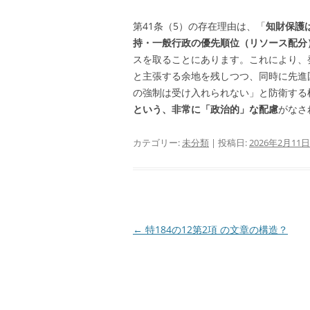
第41条（5）の存在理由は、「
知財保護
持・一般行政の優先順位（リソース配分）
スを取ることにあります。これにより、
と主張する余地を残しつつ、同時に先進
の強制は受け入れられない」と防衛する
という、非常に「政治的」な配慮
がなさ
カテゴリー:
未分類
| 投稿日:
2026年2月11日
投
←
特184の12第2項 の文章の構造？
稿
ナ
ビ
ゲ