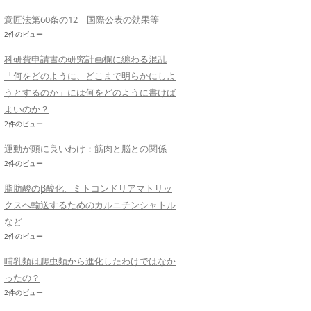
意匠法第60条の12 国際公表の効果等
2件のビュー
科研費申請書の研究計画欄に纏わる混乱
「何をどのように、どこまで明らかにしよ
うとするのか」には何をどのように書けば
よいのか？
2件のビュー
運動が頭に良いわけ：筋肉と脳との関係
2件のビュー
脂肪酸のβ酸化、ミトコンドリアマトリッ
クスへ輸送するためのカルニチンシャトル
など
2件のビュー
哺乳類は爬虫類から進化したわけではなか
ったの？
2件のビュー