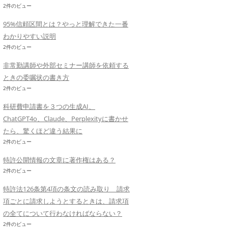
2件のビュー
95%信頼区間とは？やっと理解できた一番
わかりやすい説明
2件のビュー
非常勤講師や外部セミナー講師を依頼する
ときの委嘱状の書き方
2件のビュー
科研費申請書を３つの生成AI、
ChatGPT4o、Claude、Perplexityに書かせ
たら、驚くほど違う結果に
2件のビュー
特許公開情報の文章に著作権はある？
2件のビュー
特許法126条第4項の条文の読み取り 請求
項ごとに請求しようとするときは、請求項
の全てについて行わなければならない？
2件のビュー