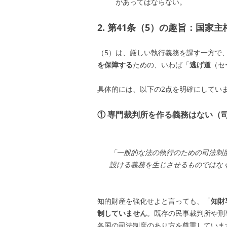
があってはならない。
2. 第41条（5）の趣旨：国家
（5）は、厳しい執行義務を課す一方で
を保障する
ための、いわば「
逃げ道
（セ
具体的には、以下の2点を明確にしてい
① 専門裁判所を作る義務はない（
「一般的な法の執行のための司法制
設ける義務を生じさせるものではな
知的財産を強化せよと言っても、「
知財
制していません
。既存の民事裁判所や刑
各国の司法制度のあり方を尊重していま