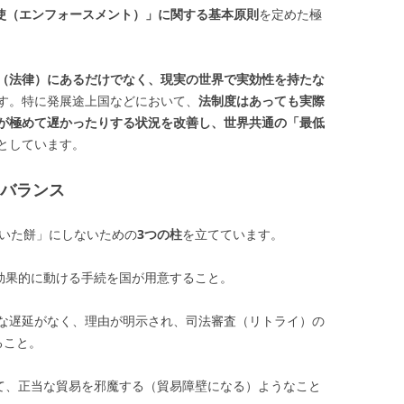
使（エンフォースメント）」に関する基本原則
を定めた極
（法律）にあるだけでなく、現実の世界で実効性を持たな
す。特に発展途上国などにおいて、
法制度はあっても実際
が極めて遅かったりする状況を改善し、世界共通の「最低
としています。
とバランス
描いた餅」にしないための
3つの柱
を立てています。
・効果的に動ける手続を国が用意すること。
当な遅延がなく、理由が明示され、司法審査（リトライ）の
ること。
ぎて、正当な貿易を邪魔する（貿易障壁になる）ようなこと