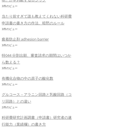
明」かを判断するロジック
3件のビュー
当たり前すぎて誰も教えてくれない科研費
申請書の書き方の作法、暗黙のルール
3件のビュー
癒着防止剤 adhesion barrier
3件のビュー
特044 分割出願、審査請求の期間はいつか
ら数える？
3件のビュー
有機化合物の中の原子の酸化数
3件のビュー
グルコース－アラニン回路と乳酸回路（コ
リ回路）との違い
2件のビュー
科研費研究計画調書（申請書）研究者の遂
行能力（業績欄）の書き方