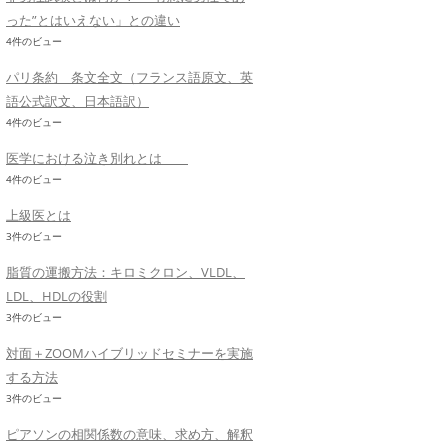
った”とはいえない」との違い
4件のビュー
パリ条約 条文全文（フランス語原文、英
語公式訳文、日本語訳）
4件のビュー
医学における泣き別れとは
4件のビュー
上級医とは
3件のビュー
脂質の運搬方法：キロミクロン、VLDL、
LDL、HDLの役割
3件のビュー
対面＋ZOOMハイブリッドセミナーを実施
する方法
3件のビュー
ピアソンの相関係数の意味、求め方、解釈