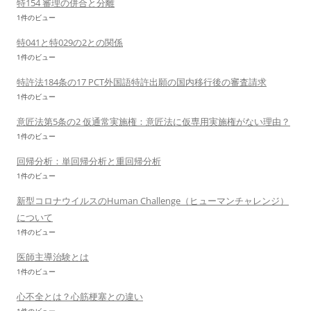
特154 審理の併合と分離
1件のビュー
特041と特029の2との関係
1件のビュー
特許法184条の17 PCT外国語特許出願の国内移行後の審査請求
1件のビュー
意匠法第5条の2 仮通常実施権：意匠法に仮専用実施権がない理由？
1件のビュー
回帰分析：単回帰分析と重回帰分析
1件のビュー
新型コロナウイルスのHuman Challenge（ヒューマンチャレンジ）
について
1件のビュー
医師主導治験とは
1件のビュー
心不全とは？心筋梗塞との違い