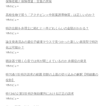
保険収載と保険償還：言葉の意味
1件のビュー
高校生物で習う「アクチビン＝中胚葉誘導物質」は正しいのか？
1件のビュー
特許出願を弁理士に頼むと一件どれくらいの金額がかかる？
1件のビュー
論文発表済みの遺伝子破壊マウスで見つかった新しい表現型で特許
化は可能か？
1件のビュー
聴診器で聴く心音では何が聞こえているのか 弁膜症の発見
1件のビュー
特70条1項 特許請求の範囲 切餅の上面の切り込みの解釈【明細書の
役割】
1件のビュー
特134の2 第5項 特許無効審判における訂正の請求
1件のビュー