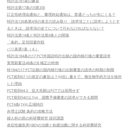
特許法181条の趣旨
特許法第17条の5第3項
訂正拒絶理由通知と、審理終結通知は、普通どっちが先にくる？
特許法126条第4項の条文の読み取り 請求項ごとに請求しようとす
るときは、請求項の全てについて行わなければならない？
特許法第14条と特許法第9条との関係
「条約」足切回避作戦
パリ条第1条（４）
特許法184条の17 PCT外国語特許出願の国内移行後の審査請求
実用新案法48条の8 補正の特例
特184の17 PCT出願の国内移行後の出願審査の請求の時期の制限
PCT規則67.1の規定の趣旨は？(ii)但し書きで、微生物学的方法を除外
した理由
PCT規則64.3 拡大先願はPCTでは採用せず
PCT規則54の2.1(a) 国際予備審査の請求ができる期間
PCT4条(1)(ii) 広域特許
弁理士試験 条約の攻略方法
婦人科の癌の科研費研究 採択課題
炎症性腸疾患(IBD)の治療と粘膜治癒に関する科研費研究