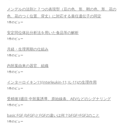
メンデルの法則と７つの表現型（豆の色、形、鞘の色、形、花の
色、花のつく位置、背丈）に対応する責任遺伝子の同定
1件のビュー
安定同位体比分析法を用いた食品等の解析
1件のビュー
月経・生理周期の仕組み
1件のビュー
内胚葉由来の器官、組織
1件のビュー
インターロイキン11(Interleukin-11; IL-11)の生理作用
1件のビュー
受精後3週目 中胚葉誘導、原始線条、AEVなどのシグナリング
1件のビュー
basic FGF (bFGF)とFGFの違いは何？bFGF=FGF2のこと
1件のビュー