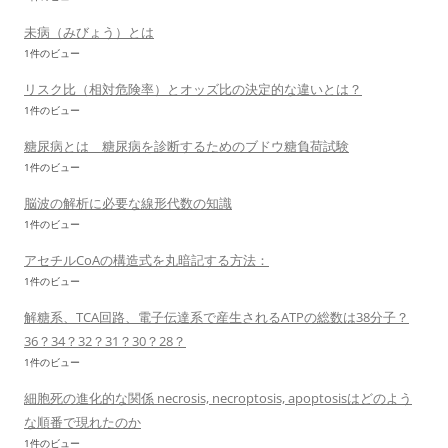
未病（みびょう）とは
1件のビュー
リスク比（相対危険率）とオッズ比の決定的な違いとは？
1件のビュー
糖尿病とは 糖尿病を診断するためのブドウ糖負荷試験
1件のビュー
脳波の解析に必要な線形代数の知識
1件のビュー
アセチルCoAの構造式を丸暗記する方法：
1件のビュー
解糖系、TCA回路、電子伝達系で産生されるATPの総数は38分子？
36？34？32？31？30？28？
1件のビュー
細胞死の進化的な関係 necrosis, necroptosis, apoptosisはどのよう
な順番で現れたのか
1件のビュー