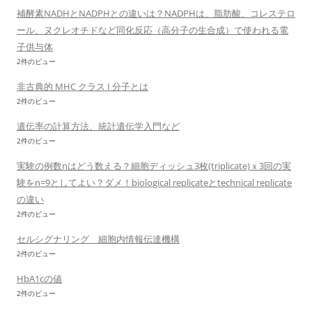
補酵素NADHとNADPHとの違いは？NADPHは、脂肪酸、コレステロ
ール、ヌクレオチドなど同化反応（高分子の生合成）で使われる電
子供与体
2件のビュー
非古典的 MHC クラス I 分子とは
2件のビュー
遺伝率の計算方法、統計遺伝学入門など
2件のビュー
実験の例数nはどう数える？細胞ディッシュ3枚(triplicate)ｘ3回の実
験をn=9としてよい？ダメ！biological replicateとtechnical replicate
の違い
2件のビュー
セルシグナリング 細胞内情報伝達機構
2件のビュー
HbA1cの値
2件のビュー