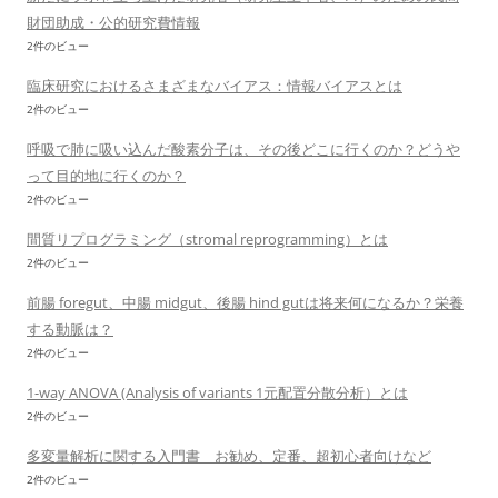
財団助成・公的研究費情報
2件のビュー
臨床研究におけるさまざまなバイアス：情報バイアスとは
2件のビュー
呼吸で肺に吸い込んだ酸素分子は、その後どこに行くのか？どうや
って目的地に行くのか？
2件のビュー
間質リプログラミング（stromal reprogramming）とは
2件のビュー
前腸 foregut、中腸 midgut、後腸 hind gutは将来何になるか？栄養
する動脈は？
2件のビュー
1-way ANOVA (Analysis of variants 1元配置分散分析）とは
2件のビュー
多変量解析に関する入門書 お勧め、定番、超初心者向けなど
2件のビュー