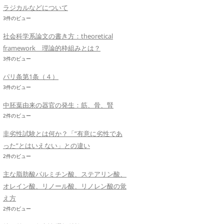
ラジカルなどについて
3件のビュー
社会科学系論文の書き方：theoretical
framework 理論的枠組みとは？
3件のビュー
パリ条第1条（４）
3件のビュー
中胚葉由来の器官の発生：筋、骨、腎
2件のビュー
非劣性試験とは何か？「”有意に劣性であ
った”とはいえない」との違い
2件のビュー
主な脂肪酸パルミチン酸、ステアリン酸、
オレイン酸、リノール酸、リノレン酸の覚
え方
2件のビュー