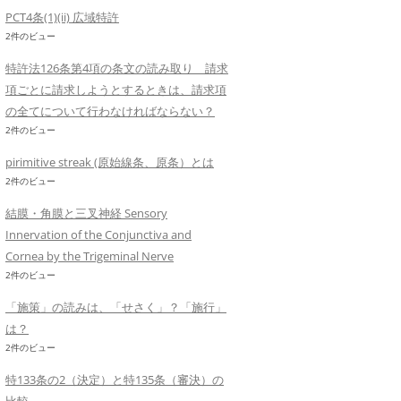
PCT4条(1)(ii) 広域特許
2件のビュー
特許法126条第4項の条文の読み取り 請求
項ごとに請求しようとするときは、請求項
の全てについて行わなければならない？
2件のビュー
pirimitive streak (原始線条、原条）とは
2件のビュー
結膜・角膜と三叉神経 Sensory
Innervation of the Conjunctiva and
Cornea by the Trigeminal Nerve
2件のビュー
「施策」の読みは、「せさく」？「施行」
は？
2件のビュー
特133条の2（決定）と特135条（審決）の