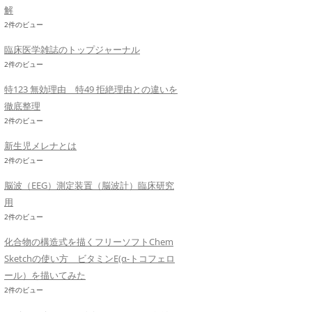
解
2件のビュー
臨床医学雑誌のトップジャーナル
2件のビュー
特123 無効理由 特49 拒絶理由との違いを
徹底整理
2件のビュー
新生児メレナとは
2件のビュー
脳波（EEG）測定装置（脳波計）臨床研究
用
2件のビュー
化合物の構造式を描くフリーソフトChem
Sketchの使い方 ビタミンE(α-トコフェロ
ール）を描いてみた
2件のビュー