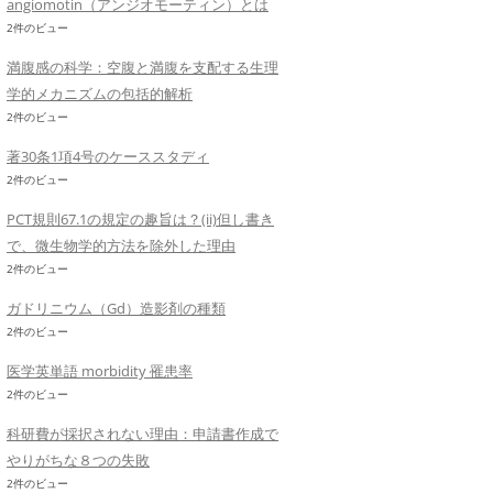
angiomotin（アンジオモーティン）とは
2件のビュー
満腹感の科学：空腹と満腹を支配する生理
学的メカニズムの包括的解析
2件のビュー
著30条1項4号のケーススタディ
2件のビュー
PCT規則67.1の規定の趣旨は？(ii)但し書き
で、微生物学的方法を除外した理由
2件のビュー
ガドリニウム（Gd）造影剤の種類
2件のビュー
医学英単語 morbidity 罹患率
2件のビュー
科研費が採択されない理由：申請書作成で
やりがちな８つの失敗
2件のビュー