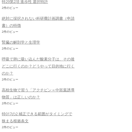
特29第2項 進歩性 選択特許
2件のビュー
絶対に採択されない科研費計画調書（申請
書）の特徴
2件のビュー
腎臓の解剖学と生理学
2件のビュー
呼吸で肺に吸い込んだ酸素分子は、その後
どこに行くのか？どうやって目的地に行く
のか？
2件のビュー
高校生物で習う「アクチビン＝中胚葉誘導
物質」は正しいのか？
2件のビュー
特017の2 補正できる範囲がタイミングで
狭まる根拠条文
2件のビュー