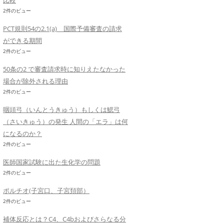
比較
2件のビュー
PCT規則54の2.1(a) 国際予備審査の請求
ができる期間
2件のビュー
50条の2 で審査請求時に知りえたなかった
場合が除外される理由
2件のビュー
咽頭弓（いんとうきゅう）もしくは鰓弓
（さいきゅう）の発生 人間の「エラ」は何
になるのか？
2件のビュー
医師国家試験に出た生化学の問題
2件のビュー
ポルチオ(子宮口、子宮頚部）
2件のビュー
補体反応とは？C4、C4bおよびさらなる分