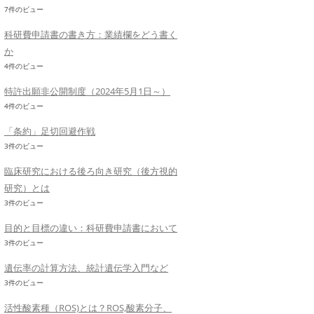
7件のビュー
科研費申請書の書き方：業績欄をどう書く
か
4件のビュー
特許出願非公開制度（2024年5月1日～）
4件のビュー
「条約」足切回避作戦
3件のビュー
臨床研究における後ろ向き研究（後方視的
研究）とは
3件のビュー
目的と目標の違い：科研費申請書において
3件のビュー
遺伝率の計算方法、統計遺伝学入門など
3件のビュー
活性酸素種（ROS)とは？ROS,酸素分子、