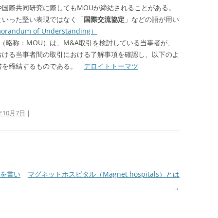
や国際共同研究に際してもMOUが締結されることがある。
といった堅い表現ではなく「
国際交流協定
」などの語が用い
andum of Understanding）
tanding（略称：MOU）は、M&A取引を検討している当事者が、
おける当事者間の取引における了解事項を確認し、以下のよ
書を締結するものである。
デロイトトーマツ
年10月7日
|
を書い
マグネットホスピタル（Magnet hospitals）とは
→