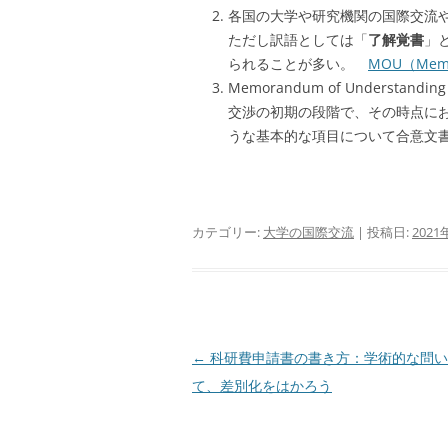
各国の大学や研究機関の国際交流
ただし訳語としては「
了解覚書
」
られることが多い。
MOU（Memor
Memorandum of Unders
交渉の初期の段階で、その時点に
うな基本的な項目について合意文
カテゴリー:
大学の国際交流
| 投稿日:
2021
投
←
科研費申請書の書き方：学術的な問い
稿
て、差別化をはかろう
ナ
ビ