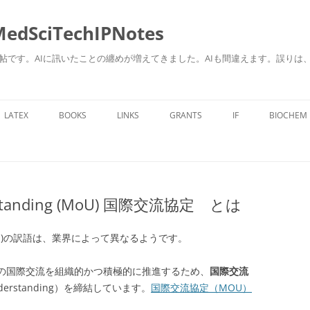
ciTechIPNotes
自身のための勉強帖です。AIに訊いたことの纏めが増えてきました。AIも間違えます。
コ
ン
LATEX
BOOKS
LINKS
GRANTS
IF
BIOCHEM
テ
ン
ツ
へ
ス
キ
ッ
プ
rstanding (MoU) 国際交流協定 とは
ng (MoU)の訳語は、業界によって異なるようです。
との国際交流を組織的かつ積極的に推進するため、
国際交流
Understanding）を締結しています。
国際交流協定（MOU）