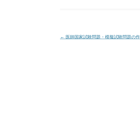
投
←
医師国家試験問題・模擬試験問題の作
稿
ナ
ビ
ゲ
ー
シ
ョ
ン