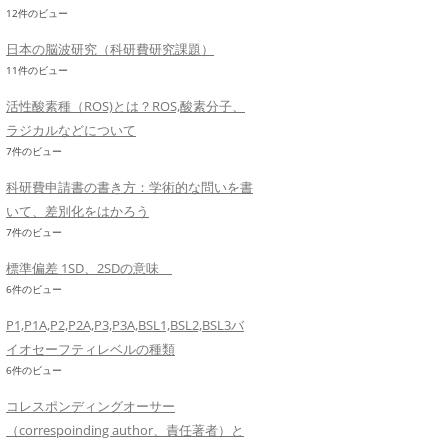
12件のビュー
日本の脳波研究（科研費研究課題）
11件のビュー
活性酸素種（ROS)とは？ROS,酸素分子、
ラジカルなどについて
7件のビュー
科研費申請書の書き方：学術的な問いを書
いて、差別化をはかろう
7件のビュー
標準偏差 1SD、2SDの意味
6件のビュー
P1,P1A,P2,P2A,P3,P3A,BSL1,BSL2,BSL3バ
イオセーフティレベルの種類
6件のビュー
コレスポンディングオーサー
（correspoinding author、責任著者）と