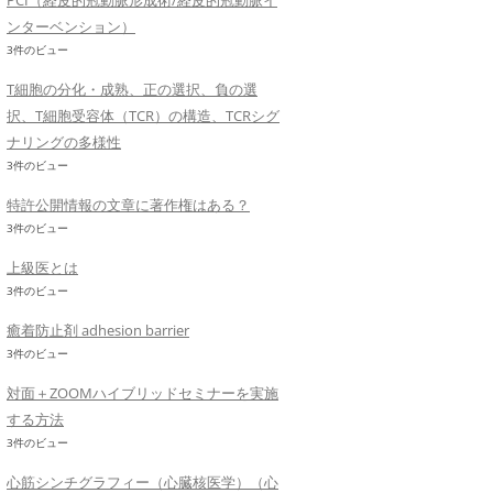
PCI（経皮的冠動脈形成術/経皮的冠動脈イ
ンターベンション）
3件のビュー
T細胞の分化・成熟、正の選択、負の選
択、T細胞受容体（TCR）の構造、TCRシグ
ナリングの多様性
3件のビュー
特許公開情報の文章に著作権はある？
3件のビュー
上級医とは
3件のビュー
癒着防止剤 adhesion barrier
3件のビュー
対面＋ZOOMハイブリッドセミナーを実施
する方法
3件のビュー
心筋シンチグラフィー（心臓核医学）（心