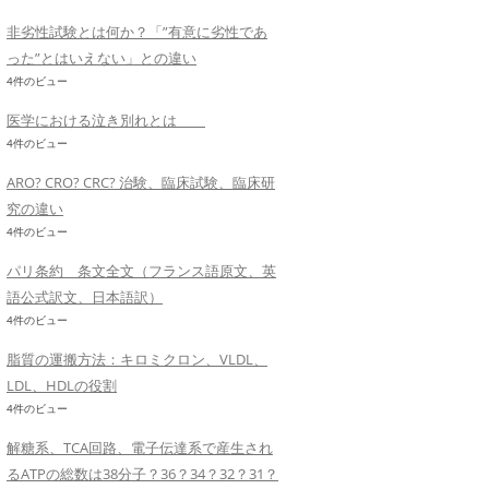
非劣性試験とは何か？「”有意に劣性であ
った”とはいえない」との違い
4件のビュー
医学における泣き別れとは
4件のビュー
ARO? CRO? CRC? 治験、臨床試験、臨床研
究の違い
4件のビュー
パリ条約 条文全文（フランス語原文、英
語公式訳文、日本語訳）
4件のビュー
脂質の運搬方法：キロミクロン、VLDL、
LDL、HDLの役割
4件のビュー
解糖系、TCA回路、電子伝達系で産生され
るATPの総数は38分子？36？34？32？31？