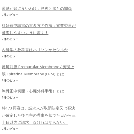
運動が頭に良いわけ：筋肉と脳との関係
2件のビュー
科研費申請書の書き方の作法：審査委員が
審査しやすいように書く！
2件のビュー
内科学の教科書はハリソンかセシルか
2件のビュー
黄斑前膜 Premacular Membrane / 黄斑上
膜 Epiretinal Membrane (ERM) とは
2件のビュー
胸骨正中切開（心臓外科手術）とは
2件のビュー
特173 再審は、請求人が取消決定又は審決
が確定した後再審の理由を知つた日から三
十日以内に請求しなければならない。
2件のビュー