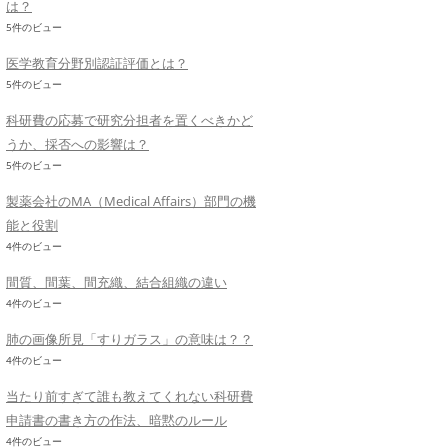
は？
5件のビュー
医学教育分野別認証評価とは？
5件のビュー
科研費の応募で研究分担者を置くべきかど
うか、採否への影響は？
5件のビュー
製薬会社のMA（Medical Affairs）部門の機
能と役割
4件のビュー
間質、間葉、間充織、結合組織の違い
4件のビュー
肺の画像所見「すりガラス」の意味は？？
4件のビュー
当たり前すぎて誰も教えてくれない科研費
申請書の書き方の作法、暗黙のルール
4件のビュー