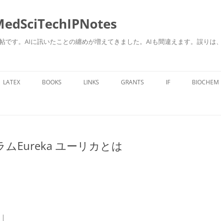
ciTechIPNotes
自身のための勉強帖です。AIに訊いたことの纏めが増えてきました。AIも間違えます。
コ
ン
LATEX
BOOKS
LINKS
GRANTS
IF
BIOCHEM
テ
ン
ツ
へ
ス
キ
ッ
プ
Eureka ユーリカとは
|