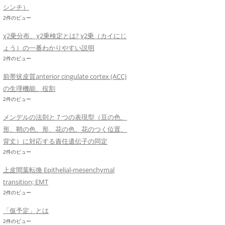
シンチ）
2件のビュー
χ2乗分布、χ2乗検定とは? χ2乗（カイにじ
ょう）の一番わかりやすい説明
2件のビュー
前帯状皮質anterior cingulate cortex (ACC)
の生理機能、役割
2件のビュー
メンデルの法則と７つの表現型（豆の色、
形、鞘の色、形、花の色、花のつく位置、
背丈）に対応する責任遺伝子の同定
2件のビュー
上皮間葉転換 Epithelial-mesenchymal
transition; EMT
2件のビュー
「仮予定」とは
2件のビュー