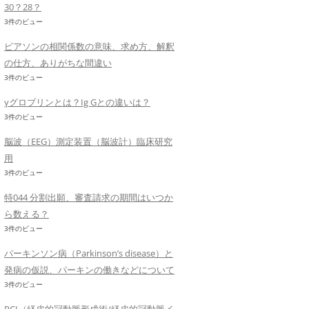
30？28？
3件のビュー
ピアソンの相関係数の意味、求め方、解釈
の仕方、ありがちな間違い
3件のビュー
γグロブリンとは？Ig Gとの違いは？
3件のビュー
脳波（EEG）測定装置（脳波計）臨床研究
用
3件のビュー
特044 分割出願、審査請求の期間はいつか
ら数える？
3件のビュー
パーキンソン病（Parkinson’s disease）と
発病の仮説、パーキンの働きなどについて
3件のビュー