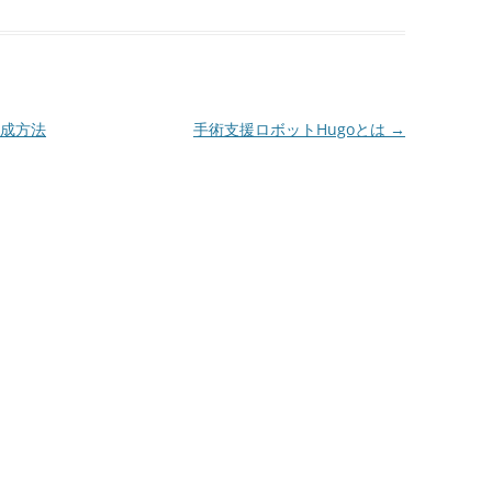
成方法
手術支援ロボットHugoとは
→