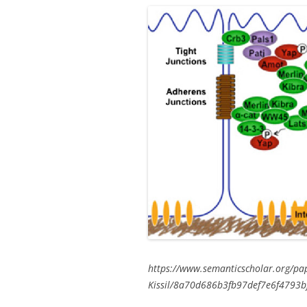
https://www.semanticscholar.org/pap
Kissil/8a70d686b3fb97def7e6f4793b