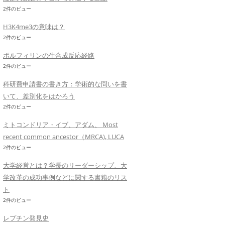
2件のビュー
H3K4me3の意味は？
2件のビュー
ポルフィリンの生合成反応経路
2件のビュー
科研費申請書の書き方：学術的な問いを書
いて、差別化をはかろう
2件のビュー
ミトコンドリア・イブ、アダム、 Most
recent common ancestor（MRCA), LUCA
2件のビュー
大学経営とは？学長のリーダーシップ、大
学改革の成功事例などに関する書籍のリス
ト
2件のビュー
レプチン発見史