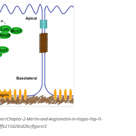
er/Chapter-2-Merlin-and-Angiomotin-in-Hippo-Yap-Yi-
ff6215d28cd2bc/figure/2