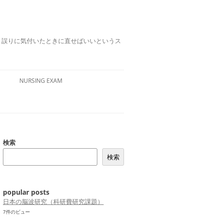
誤りは、誤りに気付いたときに直せばいいというス
NURSING EXAM
検索
検索
popular posts
日本の脳波研究（科研費研究課題）
7件のビュー