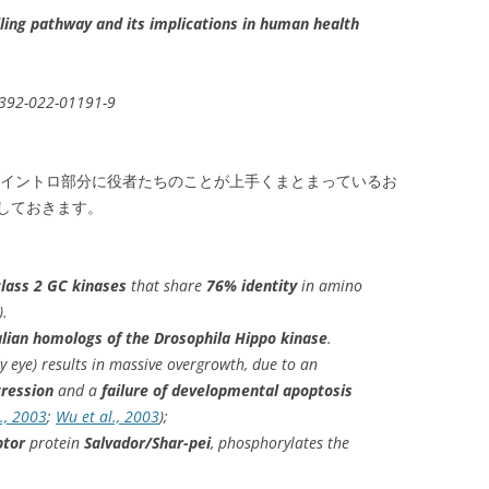
ling pathway and its implications in human health
1392-022-01191-9
すがイントロ部分に役者たちのことが上手くまとまっているお
しておきます。
class 2 GC kinases
that share
76% identity
in amino
).
an homologs of the Drosophila Hippo kinase
.
ly eye) results in massive overgrowth, due to an
gression
and a
failure of developmental apoptosis
., 2003
;
Wu et al., 2003
);
ptor
protein
Salvador/Shar-pei
, phosphorylates the