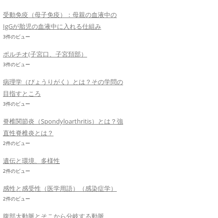
受動免疫（母子免疫）：母親の血液中の
IgGが胎児の血液中に入れる仕組み
3件のビュー
ポルチオ(子宮口、子宮頚部）
3件のビュー
病理学（びょうりがく）とは？その学問の
目指すところ
3件のビュー
脊椎関節炎（Spondyloarthritis）とは？強
直性脊椎炎とは？
2件のビュー
遺伝と環境、多様性
2件のビュー
感性と感受性（医学用語）（感染症学）
2件のビュー
腹部大動脈とそこから分岐する動脈