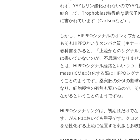
れず、YAZもリン酸化されないのでYAZ
結合して、Trophoblast特異的な遺
に書かれています（Carlsonなど）。
しかし、HIPPPOシグナルのオンオフ
もそもHIPPOというタンパク質（キナ
教科書をみると、「上流からのシグナル」
は書いていないのが、不思議でなりませ
とは、HIPPOシグナル経路といいつつ、初期胚がTrop
mass (ICM)に分化する際にHIPP
うことのようです。桑実胚の外側の割球
なり、細胞極性の有無も変わるので、そ
ながるということのようですね。
HIPPOシグナリングは、初期胚だけで
す。がん化においても重要です。クロスト
を活性化する上流に位置する刺激も多岐