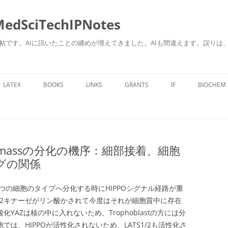
ciTechIPNotes
自身のための勉強帖です。AIに訊いたことの纏めが増えてきました。AIも間違えます。
コ
ン
LATEX
BOOKS
LINKS
GRANTS
IF
BIOCHEM
テ
ン
ツ
へ
ス
キ
ッ
プ
 cell massの分化の機序：細部接着、細胞
ングの関係
assという２つの細胞のタイプへ分化する時にHIPPOシグナル経路が重
1/2キナーゼがリン酸かされて今度はそれが細胞質中に存在
YAZは核の中に入れないため、Trophoblastの方には分
細胞では、HIPPOが活性化されないため、LATS1/2も活性化さ