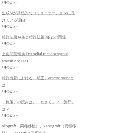
2件のビュー
生成AIが共感的なコミュニケーションに長
けている理由
2件のビュー
特許法第14条と特許法第9条との関係
2件のビュー
上皮間葉転換 Epithelial-mesenchymal
transition; EMT
2件のビュー
特許出願における「補正」amendmentと
は
2件のビュー
「施策」の読みは、「せさく」？「施行」
は？
2件のビュー
allograft（同種移植）、xenograft（異種移