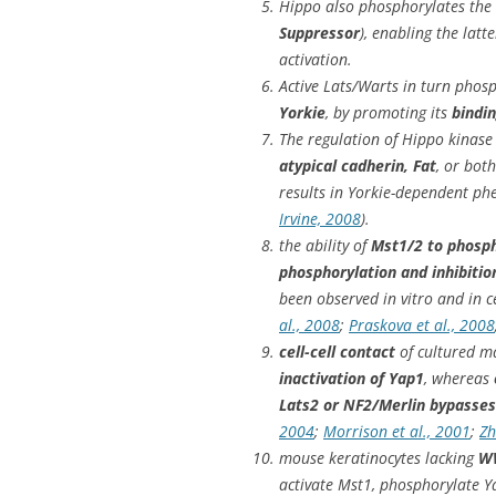
Hippo also phosphorylates the 
Suppressor
), enabling the lat
activation.
Active Lats/Warts in turn phosp
Yorkie
, by promoting its
bindin
The regulation of Hippo kinase a
atypical cadherin, Fat
, or bot
results in Yorkie-dependent ph
Irvine, 2008
).
the ability of
Mst1/2 to phosp
phosphorylation and inhibitio
been observed in vitro and in ce
al., 2008
;
Praskova et al., 2008
cell-cell contact
of cultured m
inactivation of Yap1
, whereas
Lats2 or NF2/Merlin bypasses 
2004
;
Morrison et al., 2001
;
Zh
mouse keratinocytes lacking
WW
activate Mst1, phosphorylate Yap