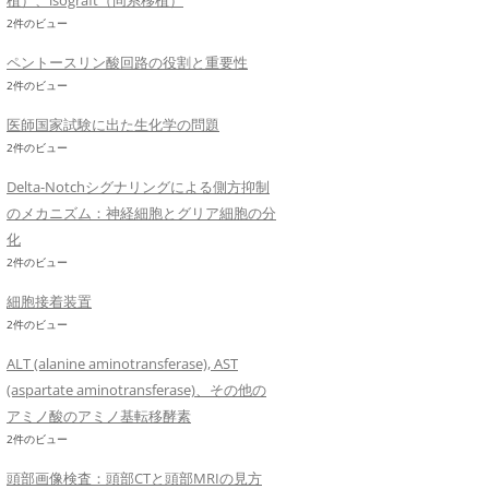
植）、isograft（同系移植）
2件のビュー
ペントースリン酸回路の役割と重要性
2件のビュー
医師国家試験に出た生化学の問題
2件のビュー
Delta-Notchシグナリングによる側方抑制
のメカニズム：神経細胞とグリア細胞の分
化
2件のビュー
細胞接着装置
2件のビュー
ALT (alanine aminotransferase), AST
(aspartate aminotransferase)、その他の
アミノ酸のアミノ基転移酵素
2件のビュー
頭部画像検査：頭部CTと頭部MRIの見方