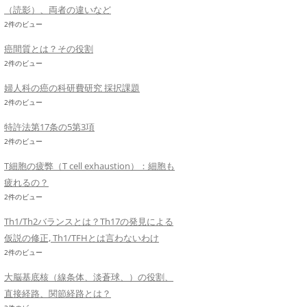
（読影）、両者の違いなど
2件のビュー
癌間質とは？その役割
2件のビュー
婦人科の癌の科研費研究 採択課題
2件のビュー
特許法第17条の5第3項
2件のビュー
T細胞の疲弊（T cell exhaustion）：細胞も
疲れるの？
2件のビュー
Th1/Th2バランスとは？Th17の発見による
仮説の修正, Th1/TFHとは言わないわけ
2件のビュー
大脳基底核（線条体、淡蒼球、）の役割、
直接経路、関節経路とは？