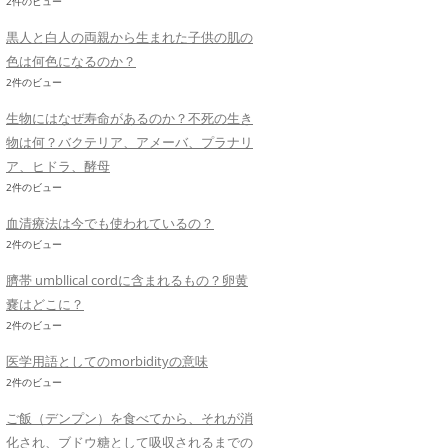
2件のビュー
黒人と白人の両親から生まれた子供の肌の
色は何色になるのか？
2件のビュー
生物にはなぜ寿命があるのか？不死の生き
物は何？バクテリア、アメーバ、プラナリ
ア、ヒドラ、酵母
2件のビュー
血清療法は今でも使われているの？
2件のビュー
臍帯 umbllical cordに含まれるもの？卵黄
嚢はどこに？
2件のビュー
医学用語としてのmorbidityの意味
2件のビュー
ご飯（デンプン）を食べてから、それが消
化され、ブドウ糖として吸収されるまでの