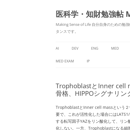
医科学・知財勉強帖 MedS
Making Sense of Life 自分
タンスです。
AI
DEV
ENG
MED
MED EXAM
IP
TrophoblastとInner
骨格、HIPPOシグナリ
TrophoblastとInner cell m
要で、これが活性化した場合にはLATS
する転写因子YAZをリン酸化して、リン酸化
化しない。一方、Trophoblastになる