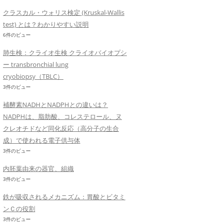
クラスカル・ウォリス検定 (Kruskal-Wallis
test) とは？わかりやすい説明
6件のビュー
肺生検：クライオ生検 クライオバイオプシ
ー transbronchial lung
cryobiopsy（TBLC）
3件のビュー
補酵素NADHとNADPHとの違いは？
NADPHは、脂肪酸、コレステロール、ヌ
クレオチドなど同化反応（高分子の生合
成）で使われる電子供与体
3件のビュー
内胚葉由来の器官、組織
3件のビュー
鉄が吸収されるメカニズム：胃酸とビタミ
ンＣの役割
3件のビュー