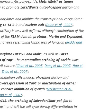
noncatalytic polypeptide,
Mats (Mob1 as tumor
ter to promote
Lats/Warts autophosphorylation
and
horylates and inhibits the transcriptional coregulator
g to 14-3-3
and
nuclear exit
(
Dong et al., 2007
).
ctivity is less well defined, although elimination of the
h of the
FERM domain proteins, Merlin and Expanded
,
enotypes resembling Hippo loss of function (
Reddy and
horylate Lats1/2 and Mob1
, as well as
Lats1
n of Yap1
, the
mammalian ortholog of Yorkie
, have
ll culture (
Chan et al., 2005
;
Dong et al., 2007
;
Hao et
;
Zhao et al., 2007
).
ammalian cells induces
phosphorylation and
overexpression of Yap1 or inactivation of either
contact inhibition
of growth (
McPherson et al.,
ao et al., 2007
).
45, the ortholog of Salvador/Shar-pei
, fail to
1, and exit the cell cycle during differentiation in