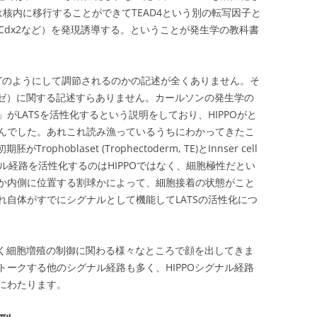
は核内に移行することができてTEAD4という別の転写因子と
伝子(Cdx2など）を発現誘導する。ということが発生学の教科書
がどのようにして調節されるのかの記述が全くありません。そ
ーゼ）に関する記述すらありません。カールソンの発生学の
がLATSを活性化するという説明をしており、HIPPOがと
んでした。あれこれ読み漁っているうちにわかってきたこ
hoblaset (Trophectoderm, TE)とInnser cell
Oシグナル経路を活性化するのはHIPPOではなく、細胞極性だとい
か内側に位置する割球かによって、細胞接着の状態がこと
れ自体がすでにシグナルとして機能してLATSの活性化につ
なく細胞増殖の制御に関わる様々なところで顔を出してきま
ークする他のシグナル経路も多く、HIPPOシグナル経路
にわたります。