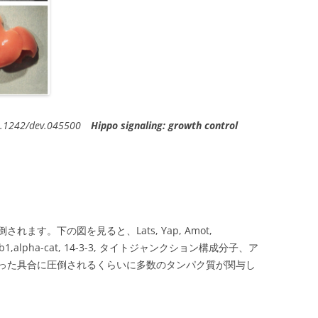
:10.1242/dev.045500
Hippo signaling: growth control
す。下の図を見ると、Lats, Yap, Amot,
s1,Crb1,alpha-cat, 14-3-3, タイトジャンクション構成分子、ア
った具合に圧倒されるくらいに多数のタンパク質が関与し