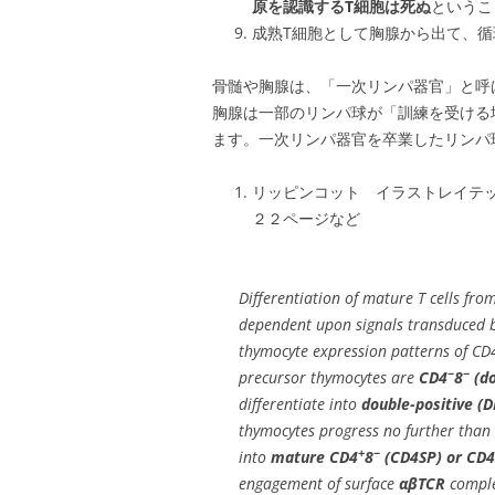
原を認識するT細胞は死ぬ
というこ
成熟T細胞として胸腺から出て、循
骨髄や胸腺は、「一次リンパ器官」と呼
胸腺は一部のリンパ球が「訓練を受ける
ます。一次リンパ器官を卒業したリンパ
リッピンコット イラストレイテ
２２ページなど
Differentiation of mature T cells fro
dependent upon signals transduced 
thymocyte expression patterns of CD4
−
−
precursor thymocytes are
CD4
8
(do
differentiate into
double-positive (
thymocytes progress no further than 
+
−
into
mature CD4
8
(CD4SP) or CD4
engagement of surface
αβTCR
compl