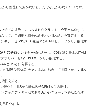
っかり整理しておかないと、わけがわからなくなります。
ペプチド
を提示している
ＭＨＣクラスＩＩ分子
と結合する
結合して、Ｔ細胞と相手の細胞との間の結合を安定化する
シンキナーゼ
Lck
がCD3複合体のITAMモチーフをリン酸化す
ZAP-70チロシンキナーゼ
が結合し、CD3ζ鎖２量体のITAM
スホリパーゼCγ（
PLCγ
）をリン酸化する。
DAG
と
IP3
とに分解する。
にあるIP3受容体Caチャンネルに結合して開口させ、
カルシ
る。
)を活性化する。
κB)をリン酸化し、IkBから転写因子
NFkB
を引き離す。
インフォスファターゼである
カルシニューリン
を活性化す
Tを活性化する。