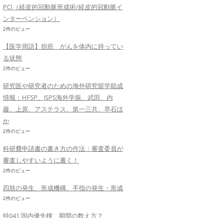
PCI（経皮的冠動脈形成術/経皮的冠動脈イ
ンターベンション）
2件のビュー
【医学用語】担癌 がんを体内に持ってい
る状態
2件のビュー
研究医や研究者のための海外研究留学助成
情報：HFSP、JSPS海外学振、武田、内
藤、上原、アステラス、第一三共、早石ほ
か
2件のビュー
科研費申請書の書き方の作法：審査委員が
審査しやすいように書く！
2件のビュー
四肢の発生、形成機構、手指の発生・形成
2件のビュー
特041 国内優先権 期間の数え方？