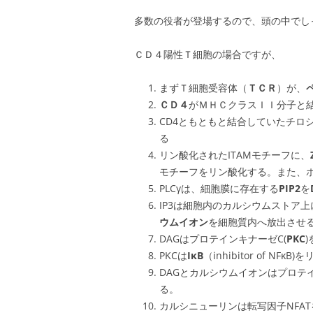
多数の役者が登場するので、頭の中でし
ＣＤ４陽性Ｔ細胞の場合ですが、
まずＴ細胞受容体（
ＴＣＲ
）が、
ＣＤ４
がＭＨＣクラスＩＩ分子と
CD4ともともと結合していたチロ
る
リン酸化されたITAMモチーフに、
モチーフをリン酸化する。また、ホ
PLCγは、細胞膜に存在する
PIP2
を
IP3は細胞内のカルシウムストア上
ウムイオン
を細胞質内へ放出させ
DAGはプロテインキナーゼC(
PKC
PKCは
IκB
（inhibitor of NF
DAGとカルシウムイオンはプロテ
る。
カルシニューリンは転写因子NFA