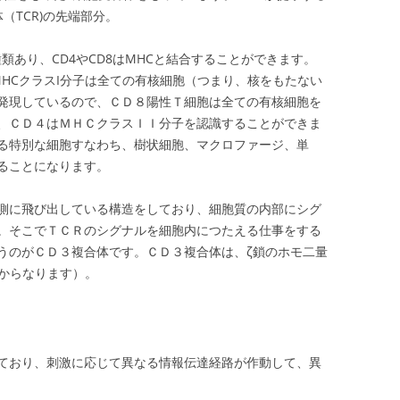
（TCR)の先端部分。
種類あり、CD4やCD8はMHCと結合することができます。
。MHCクラスI分子は全ての有核細胞（つまり、核をもたない
発現しているので、ＣＤ８陽性Ｔ細胞は全ての有核細胞を
、ＣＤ４はＭＨＣクラスＩＩ分子を認識することができま
る特別な細胞すなわち、樹状細胞、マクロファージ、単
ることになります。
側に飛び出している構造をしており、細胞質の内部にシグ
。そこでＴＣＲのシグナルを細胞内につたえる仕事をする
うのがＣＤ３複合体です。ＣＤ３複合体は、ζ鎖のホモ二量
鎖からなります）。
ており、刺激に応じて異なる情報伝達経路が作動して、異