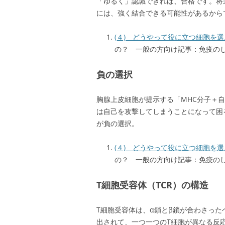
「ゆるく」認識できれば、合格です。将
には、強く結合できる可能性があるから
(４) どうやって役に立つ細胞を
の？ 一般の方向け記事：免疫の
負の選択
胸腺上皮細胞が提示する「MHC分子＋
は自己を攻撃してしまうことになって困
が負の選択。
(４) どうやって役に立つ細胞を
の？ 一般の方向け記事：免疫の
T細胞受容体（TCR）の構造
T細胞受容体は、α鎖とβ鎖が合わさっ
出されて、一つ一つのT細胞が異なる反