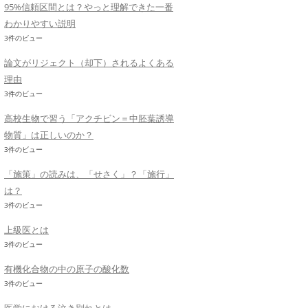
95%信頼区間とは？やっと理解できた一番
わかりやすい説明
3件のビュー
論文がリジェクト（却下）されるよくある
理由
3件のビュー
高校生物で習う「アクチビン＝中胚葉誘導
物質」は正しいのか？
3件のビュー
「施策」の読みは、「せさく」？「施行」
は？
3件のビュー
上級医とは
3件のビュー
有機化合物の中の原子の酸化数
3件のビュー