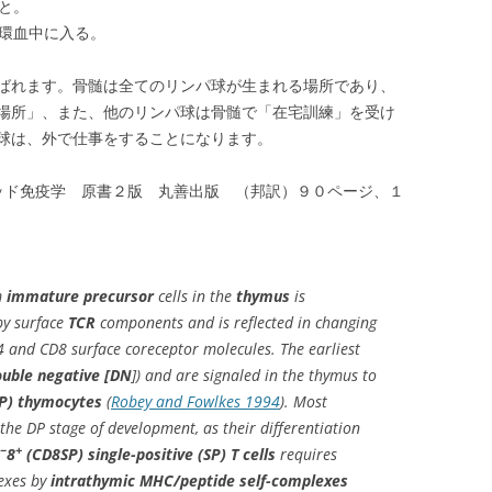
と。
環血中に入る。
ばれます。骨髄は全てのリンパ球が生まれる場所であり、
場所」、また、他のリンパ球は骨髄で「在宅訓練」を受け
球は、外で仕事をすることになります。
ッド免疫学 原書２版 丸善出版 （邦訳）９０ページ、１
m
immature precursor
cells in the
thymus
is
by surface
TCR
components and is reflected in changing
 and CD8 surface coreceptor molecules. The earliest
uble negative [DN
]) and are signaled in the thymus to
DP) thymocytes
(
Robey and Fowlkes 1994
). Most
the DP stage of development, as their differentiation
−
+
8
(CD8SP) single-positive (SP) T cells
requires
exes by
intrathymic MHC/peptide self-complexes