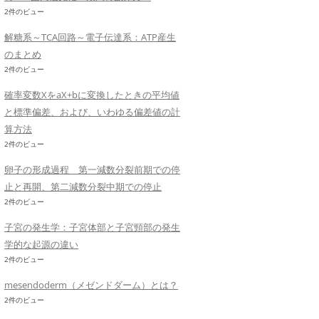
2件のビュー
解糖系～TCA回路～電子伝達系：ATP産生
のまとめ
2件のビュー
確率変数XをaX+bに変換したときの平均値
と標準偏差、および、いわゆる偏差値の計
算方法
2件のビュー
卵子の形成過程 第一減数分裂前期での停
止と再開、第二減数分裂中期での停止
2件のビュー
子宮の発生学：子宮体部と子宮頸部の発生
学的な起源の違い
2件のビュー
mesendoderm（メゼンドダーム）とは？
2件のビュー