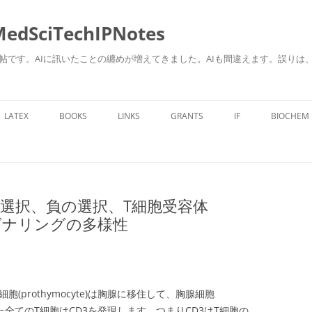
ciTechIPNotes
自身のための勉強帖です。AIに訊いたことの纏めが増えてきました。AIも間違えます。
コ
ン
LATEX
BOOKS
LINKS
GRANTS
IF
BIOCHEM
テ
ン
ツ
へ
ス
キ
ッ
プ
の選択、負の選択、T細胞受容体
シグナリングの多様性
(prothymocyte)は胸腺に移住して、胸腺細胞
。また全てのT細胞はCD3を発現します。つまりCD3はT細胞の