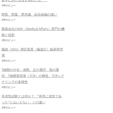
医学における泣き別れとは
3件のビュー
間質、間葉、間充織、結合組織の違い
3件のビュー
製薬会社のMA（Medical Affairs）部門の機
能と役割
3件のビュー
脳波（EEG）測定装置（脳波計）臨床研究
用
3件のビュー
T細胞の分化・成熟、正の選択、負の選
択、T細胞受容体（TCR）の構造、TCRシグ
ナリングの多様性
3件のビュー
非劣性試験とは何か？「”有意に劣性であ
った”とはいえない」との違い
3件のビュー