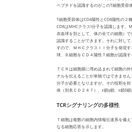
ペプチドを認識するのがこのT細胞受容体
T細胞受容体はCD4陽性とCD8陽性の２
CD8はMHCクラスI分子を認識します
赤血球を別として、体の全ての細胞）で
認識することができます。それに対して
すので、ＭＨＣクラスＩＩ分子を発現す
球、Ｂ細胞をＣＤ４陽性Ｔ細胞が認識す
ＴＣＲは細胞膜に埋め込まれて細胞の外
ナルを伝えることが単独ではできません
分子が必要となりますが、その役割を担
体（別名ＣＤ２４７）、ε鎖γ鎖、ε鎖δ
TCRシグナリングの多様性
Ｔ細胞は複数の細胞内情報伝達系を備え
なる細胞応答を示します。