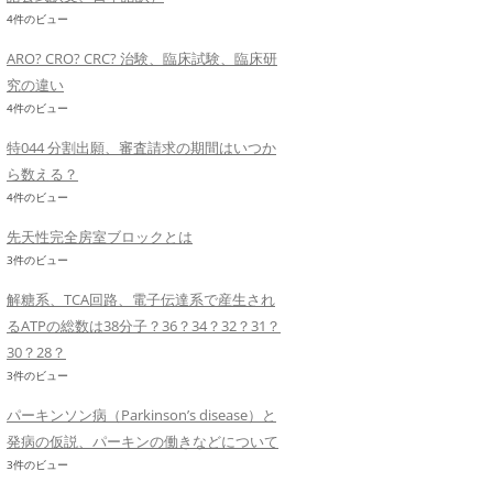
4件のビュー
ARO? CRO? CRC? 治験、臨床試験、臨床研
究の違い
4件のビュー
特044 分割出願、審査請求の期間はいつか
ら数える？
4件のビュー
先天性完全房室ブロックとは
3件のビュー
解糖系、TCA回路、電子伝達系で産生され
るATPの総数は38分子？36？34？32？31？
30？28？
3件のビュー
パーキンソン病（Parkinson’s disease）と
発病の仮説、パーキンの働きなどについて
3件のビュー