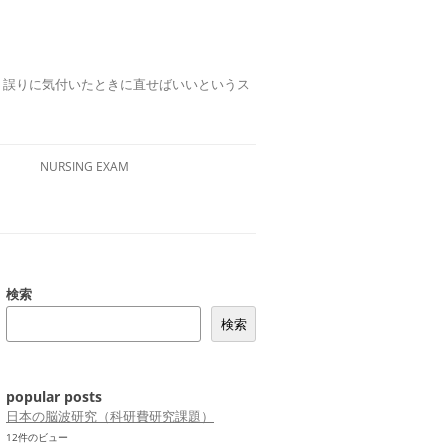
誤りは、誤りに気付いたときに直せばいいというス
NURSING EXAM
検索
検索
popular posts
日本の脳波研究（科研費研究課題）
12件のビュー