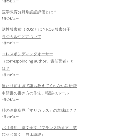
5件のビュー
医学教育分野別認証評価とは？
5件のビュー
活性酸素種（ROS)とは？ROS,酸素分子、
ラジカルなどについて
5件のビュー
コレスポンディングオーサー
（correspoinding author、責任著者）と
は？
5件のビュー
当たり前すぎて誰も教えてくれない科研費
申請書の書き方の作法、暗黙のルール
4件のビュー
肺の画像所見「すりガラス」の意味は？？
4件のビュー
パリ条約 条文全文（フランス語原文、英
語公式訳文、日本語訳）