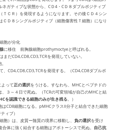
ルネガティブな状態から、CＤ4・CＤ８ダブルポジティブ
（ＴＣＲ）を発現するようになります。その後ＣＤ４シン
はＣＤ８シングルポジティブ（細胞傷害性Ｔ細胞）になり
細胞が分化
腺
に移住 前胸腺細胞prothymoctyeと呼ばれる。
初はまだCD4,CD8,CD3,TCRを発現していない。
胞。
て、CD4,CD8,CD3,TCRを発現する。（CD4,CD8ダブルポ
によって
正の選択
をうける。すなわち、MHCとペプチドの
は、３～４日で死ぬ。（TCRの可変領域が自己のMHCと結
HCを認識できる細胞のみが生き残る
。）
胞はCD8細胞になる。pMHCクラスII分子と結合できた細胞
ジティブ）
腺細胞）は、皮質ー髄質の境界に移動し、
負の選択
を受け
複合体に強く結合する細胞はアポトーシスで死ぬ。
自己抗