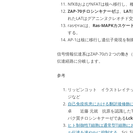
NfKBおよびNFATは核へ移行し
ZAP-70チロシンキナーゼ
は、
LAT
れたLATはグアニンヌクレオチド交
rasやracは、
Ras-MAPKカスケー
する。
AP-1は核に移行し遺伝子発現を制
信号情報伝達系はZAP-70の２つの働き
伝達経路に分岐します。
参考
リッピンコット イラストレイテ
ジなど
自己免疫疾患における翻訳後修飾
卓 近藤 元就 抗原を認識したT
パク質チロシンキナーゼである
Lc
ヒト制御性T細胞は通常型T細胞におけ
ル伝達を速やかに抑制する
Sci. Si