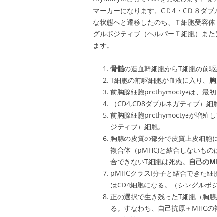
マーカーになります。CＤ4・CＤ８ダブ
な状態へと遷移したのち、Ｔ細胞受容体
グルポジティブ（ヘルパーＴ細胞）また
ます。
骨髄
の造血幹細胞からT細胞の前駆
T細胞の前駆細胞が血液に入り、
胸
前胸腺細胞prothymoctyeは、最
（CD4,CD8ダブルネガティブ）細
前胸腺細胞prothymoctyeが増殖し
ジティブ）細胞。
胸腺の皮質の部分で皮質上皮細胞
複合体（pMHC)と結合しないもの
合できないT細胞は死ぬ。
自己のM
pMHCクラスI分子と結合できた細
はCD4細胞になる。（シングルポ
正の選択で生き残ったT細胞（胸
る。すなわち、自己抗原＋MHCの