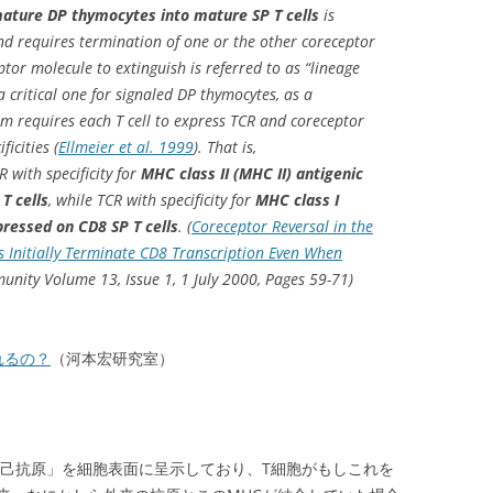
ature DP thymocytes into mature SP T cells
is
nd requires termination of one or the other coreceptor
tor molecule to extinguish is referred to as “lineage
 a critical one for signaled DP thymocytes, as a
m requires each T cell to express TCR and coreceptor
icities (
Ellmeier et al. 1999
). That is,
with specificity for
MHC class II (MHC II) antigenic
T cells
, while TCR with specificity for
MHC class I
ressed on CD8 SP T cells
. (
Coreceptor Reversal in the
Initially Terminate CD8 Transcription Even When
nity Volume 13, Issue 1, 1 July 2000, Pages 59-71)
れるの？
（河本宏研究室）
自己抗原」を細胞表面に呈示しており、T細胞がもしこれを