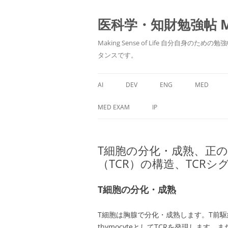
医科学・知財勉強帖 MedS
Making Sense of Life 自分
タンスです。
AI
DEV
ENG
MED
MED EXAM
IP
T細胞の分化・成熟、正
（TCR）の構造、TCR
T細胞の分化・成熟
T細胞は胸腺で分化・成熟します。T前駆細胞
thymocyteとしてTCRを発現します