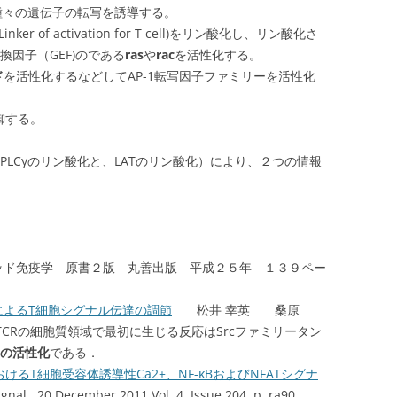
、種々の遺伝子の転写を誘導する。
(Linker of activation for T cell)をリン酸化し、リン酸化さ
換因子（GEF)のである
ras
や
rac
を活性化する。
ド
を活性化するなどしてAP-1転写因子ファミリーを活性化
御する。
（PLCγのリン酸化と、LATのリン酸化）により、２つの情報
ッド免疫学 原書２版 丸善出版 平成２５年 １３９ペー
によるT細胞シグナル伝達の調節
松井 幸英 桑原
CRの細胞質領域で最初に生じる反応はSrcファミリータン
kの活性化
である．
るT細胞受容体誘導性Ca2+、NF-κBおよびNFATシグナ
gnal., 20 December 2011 Vol. 4, Issue 204, p. ra90