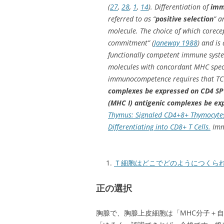
(
27
,
28
,
1
,
14
). Differentiation of
imm
referred to as “
positive selection
” a
molecule. The choice of which corecep
commitment” (
Janeway 1988
) and is
functionally competent immune syste
molecules with concordant MHC specif
immunocompetence requires that TCR 
complexes be expressed on CD4 SP 
(MHC I) antigenic complexes be exp
Thymus: Signaled CD4+8+ Thymocytes 
Differentiating into CD8+ T Cells.
Immu
Ｔ細胞はどこでどのようにつくら
正の選択
胸腺で、胸腺上皮細胞は「MHC分子＋