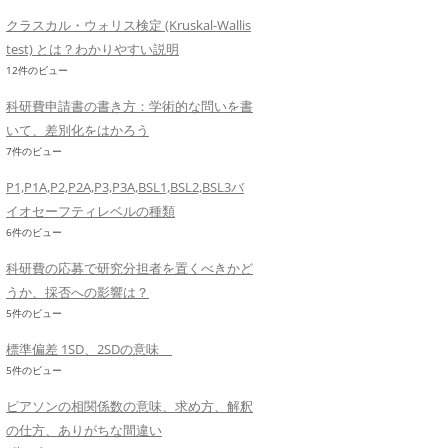
クラスカル・ウォリス検定 (Kruskal-Wallis
test) とは？わかりやすい説明
12件のビュー
科研費申請書の書き方：学術的な問いを書
いて、差別化をはかろう
7件のビュー
P1,P1A,P2,P2A,P3,P3A,BSL1,BSL2,BSL3バ
イオセーフティレベルの種類
6件のビュー
科研費の応募で研究分担者を置くべきかど
うか、採否への影響は？
5件のビュー
標準偏差 1SD、2SDの意味
5件のビュー
ピアソンの相関係数の意味、求め方、解釈
の仕方、ありがちな間違い