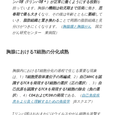
ンパ球（Tリンパ球＊）が正常に働くようにする役割
を
担っています。胸腺の
機能は幼児期まで活発
に働き、
思
春期で最も大きく
なり、その後は年齢とともに
萎縮
して
いき、
脂肪組織と置き換わる
ことで周囲の脂肪組織と見
分けがつきにくくなります。（
胸腺腫と胸腺がん
国立
がん研究センター 東病院）
胸腺におけるT細胞の分化成熟
胸腺内におけるT細胞分化の過程で生じる重要な現象
は、1）
T細胞受容体遺伝子の再編成
、2）
自己MHCを認
識するTCRを発現するT細胞の選択（正の選択
）、3）
自
己抗原を認識するTCRを発現するT細胞の除去（負の選
択
）、4）
CD4およびCD8の発現
である。（
自己免疫疾
患をより良く理解するための免疫学
JBスクエア）
Tリンパ球はおおまかにはウイルスやがん細胞を攻撃す