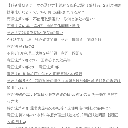
【科研費研究テーマの選び方】純粋な臨床試験（単剤 vs. ２剤の治療
効果比較など）で、科研費に採択されうるか？
商標法第50条 不使用取消審判: 取消と無効の違い？
商標法第47条の第2項 地域団体商標の除斥
意匠法第26条第1項と第2項の違い
令和8年度弁理士試験短答問題 意匠 問題９ 関連意匠
意匠法 第3条の2
令和8年度弁理士試験短答問題 意匠 問題８
意匠法第60条の12 国際公表の効果等
意匠法第60条の6、意匠法第9条
意匠法61条 特許庁に備える意匠原簿への登録
意匠法60条の9 秘密意匠の特例（国際意匠登録出願で14条の規定は
適用しない）
意匠法60の22：起算日が謄本送達の日 vs 確定の日 を一発で理解す
る方法
特許法第94条 通常実施権の移転等：先使用権の移転の要件は？
意匠法 第29条の2 令和8年度弁理士試験短答式筆記試験問題【意匠】
５選択肢(ﾆ)