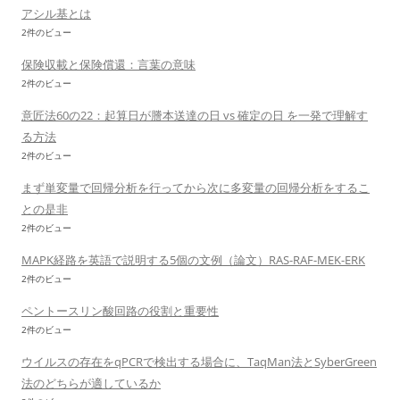
アシル基とは
2件のビュー
保険収載と保険償還：言葉の意味
2件のビュー
意匠法60の22：起算日が謄本送達の日 vs 確定の日 を一発で理解す
る方法
2件のビュー
まず単変量で回帰分析を行ってから次に多変量の回帰分析をするこ
との是非
2件のビュー
MAPK経路を英語で説明する5個の文例（論文）RAS-RAF-MEK-ERK
2件のビュー
ペントースリン酸回路の役割と重要性
2件のビュー
ウイルスの存在をqPCRで検出する場合に、TaqMan法とSyberGreen
法のどちらが適しているか