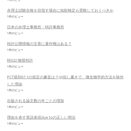
弁理士試験合格を目指す場合に知財検定も受験しておくべきか
1件のビュー
日本の弁理士事務所・特許事務所
1件のビュー
特許公開情報の文章に著作権はある？
1件のビュー
特032 物質特許
1件のビュー
PCT規則67.1の規定の趣旨は？(ii)但し書きで、微生物学的方法を除外
した理由
1件のビュー
出版される論文数の年ごとの増加
1件のビュー
理由を表す英語表現due toの正しい用法
1件のビュー