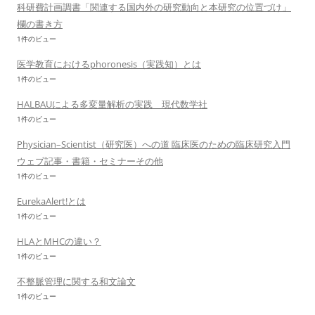
科研費計画調書「関連する国内外の研究動向と本研究の位置づけ」
欄の書き方
1件のビュー
医学教育におけるphoronesis（実践知）とは
1件のビュー
HALBAUによる多変量解析の実践 現代数学社
1件のビュー
Physician–Scientist（研究医）への道 臨床医のための臨床研究入門
ウェブ記事・書籍・セミナーその他
1件のビュー
EurekaAlert!とは
1件のビュー
HLAとMHCの違い？
1件のビュー
不整脈管理に関する和文論文
1件のビュー