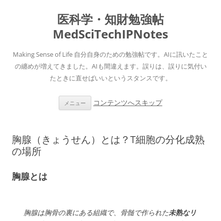
医科学・知財勉強帖
MedSciTechIPNotes
Making Sense of Life 自分自身のための勉強帖です。AIに訊いたこと
の纏めが増えてきました。AIも間違えます。誤りは、誤りに気付い
たときに直せばいいというスタンスです。
コンテンツへスキップ
メニュー
胸腺（きょうせん）とは？T細胞の分化成熟
の場所
胸腺とは
胸腺は胸骨の裏にある組織で、骨髄で作られた
未熟なリ