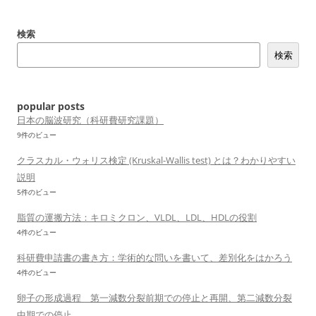
ゲ
ー
検索
シ
検索
ョ
ン
popular posts
日本の脳波研究（科研費研究課題）
9件のビュー
クラスカル・ウォリス検定 (Kruskal-Wallis test) とは？わかりやすい
説明
5件のビュー
脂質の運搬方法：キロミクロン、VLDL、LDL、HDLの役割
4件のビュー
科研費申請書の書き方：学術的な問いを書いて、差別化をはかろう
4件のビュー
卵子の形成過程 第一減数分裂前期での停止と再開、第二減数分裂
中期での停止