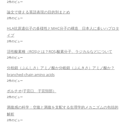
2件のビュー
論文で使える英語表現の目的別まとめ
2件のビュー
HLA抗原遺伝子の多様性とMHC分子の構造 日本人に多いハプロタ
イプ
2件のビュー
活性酸素種（ROS)とは？ROS,酸素分子、ラジカルなどについて
2件のビュー
分枝鎖（ぶんしさ）アミノ酸か分岐鎖（ぶんきさ）アミノ酸か？
branched-chain amino acids
2件のビュー
ポルチオ(子宮口、子宮頚部）
2件のビュー
満腹感の科学：空腹と満腹を支配する生理学的メカニズムの包括的
解析
2件のビュー