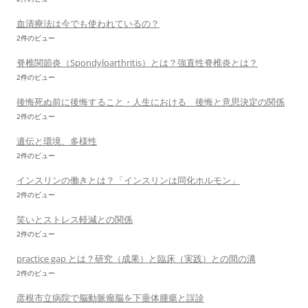
血清療法は今でも使われているの？
2件のビュー
脊椎関節炎（Spondyloarthritis）とは？強直性脊椎炎とは？
2件のビュー
後悔死ぬ前に後悔すること・人生における 後悔と意思決定の関係
2件のビュー
遺伝と環境、多様性
2件のビュー
インスリンの働きとは？「インスリンは同化ホルモン」
2件のビュー
笑いとストレス軽減との関係
2件のビュー
practice gap とは？研究（成果）と臨床（実践）との間の溝
2件のビュー
彦根市立病院で脳動脈瘤脳を下垂体腫瘍と誤診