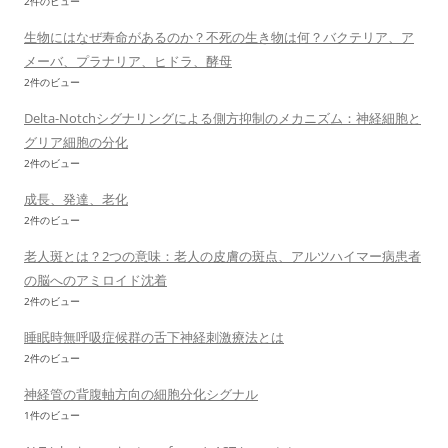
2件のビュー
生物にはなぜ寿命があるのか？不死の生き物は何？バクテリア、ア
メーバ、プラナリア、ヒドラ、酵母
2件のビュー
Delta-Notchシグナリングによる側方抑制のメカニズム：神経細胞と
グリア細胞の分化
2件のビュー
成長、発達、老化
2件のビュー
老人斑とは？2つの意味：老人の皮膚の斑点、アルツハイマー病患者
の脳へのアミロイド沈着
2件のビュー
睡眠時無呼吸症候群の舌下神経刺激療法とは
2件のビュー
神経管の背腹軸方向の細胞分化シグナル
1件のビュー