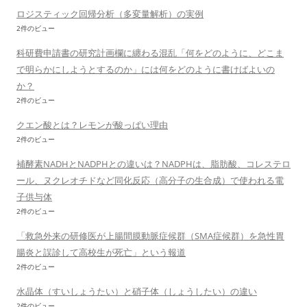
ロジスティック回帰分析（多変量解析）の実例
2件のビュー
科研費申請書の研究計画欄に纏わる混乱「何をどのように、どこま
で明らかにしようとするのか」には何をどのように書けばよいの
か？
2件のビュー
クエン酸とは？レモンが酸っぱい理由
2件のビュー
補酵素NADHとNADPHとの違いは？NADPHは、脂肪酸、コレステロ
ール、ヌクレオチドなど同化反応（高分子の生合成）で使われる電
子供与体
2件のビュー
「救急外来の研修医が上腸間膜動脈症候群（SMA症候群）を急性胃
腸炎と誤診して高校生が死亡」という報道
2件のビュー
水晶体（すいしょうたい）と硝子体（しょうしたい）の違い
2件のビュー