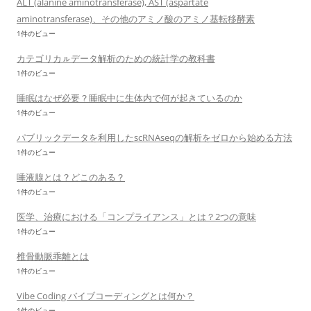
ALT (alanine aminotransferase), AST (aspartate
aminotransferase)、その他のアミノ酸のアミノ基転移酵素
1件のビュー
カテゴリカㇽデータ解析のための統計学の教科書
1件のビュー
睡眠はなぜ必要？睡眠中に生体内で何が起きているのか
1件のビュー
パブリックデータを利用したscRNAseqの解析をゼロから始める方法
1件のビュー
唾液腺とは？どこのある？
1件のビュー
医学、治療における「コンプライアンス」とは？2つの意味
1件のビュー
椎骨動脈乖離とは
1件のビュー
Vibe Coding バイブコーディングとは何か？
1件のビュー