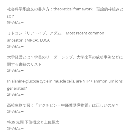
社会科学系論文の書き方：theoretical framework 理論的枠組みと
は？
3件のビュー
ミトコンドリア・イブ、アダム、 Most recent common
ancestor（MRCA), LUCA
2件のビュー
大学経営とは？学長のリーダーシップ、大学改革の成功事例などに
関する書籍のリスト
2件のビュー
In alanine-glucose cycle in muscle cells, are NH4+ ammonium ions
generated?
2件のビュー
高校生物で習う「アクチビン＝中胚葉誘導物質」は正しいのか？
2件のビュー
特39 先願 下位概念と上位概念
2件のビュー