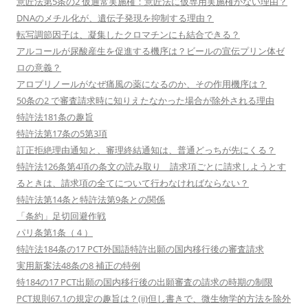
意匠法第5条の2 仮通常実施権：意匠法に仮専用実施権がない理由？
DNAのメチル化が、遺伝子発現を抑制する理由？
転写調節因子は、凝集したクロマチンにも結合できる？
アルコールが尿酸産生を促進する機序は？ビールの宣伝プリン体ゼ
ロの意義？
アロプリノールがなぜ痛風の薬になるのか、その作用機序は？
50条の2 で審査請求時に知りえたなかった場合が除外される理由
特許法181条の趣旨
特許法第17条の5第3項
訂正拒絶理由通知と、審理終結通知は、普通どっちが先にくる？
特許法126条第4項の条文の読み取り 請求項ごとに請求しようとす
るときは、請求項の全てについて行わなければならない？
特許法第14条と特許法第9条との関係
「条約」足切回避作戦
パリ条第1条（４）
特許法184条の17 PCT外国語特許出願の国内移行後の審査請求
実用新案法48条の8 補正の特例
特184の17 PCT出願の国内移行後の出願審査の請求の時期の制限
PCT規則67.1の規定の趣旨は？(ii)但し書きで、微生物学的方法を除外