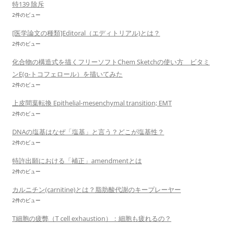
特139 除斥
2件のビュー
[医学論文の種類]Editoral（エディトリアル)とは？
2件のビュー
化合物の構造式を描くフリーソフトChem Sketchの使い方 ビタミ
ンE(α-トコフェロール）を描いてみた
2件のビュー
上皮間葉転換 Epithelial-mesenchymal transition; EMT
2件のビュー
DNAの塩基はなぜ「塩基」と言う？どこが塩基性？
2件のビュー
特許出願における「補正」amendmentとは
2件のビュー
カルニチン(carnitine)とは？脂肪酸代謝のキープレーヤー
2件のビュー
T細胞の疲弊（T cell exhaustion）：細胞も疲れるの？