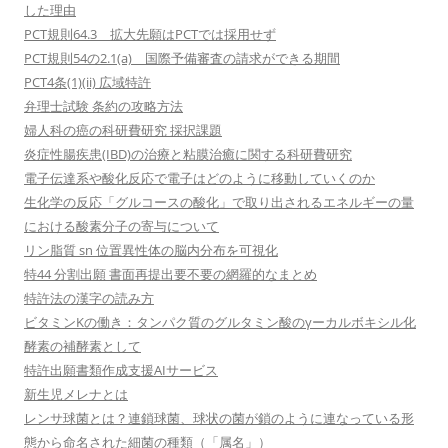
した理由
PCT規則64.3 拡大先願はPCTでは採用せず
PCT規則54の2.1(a) 国際予備審査の請求ができる期間
PCT4条(1)(ii) 広域特許
弁理士試験 条約の攻略方法
婦人科の癌の科研費研究 採択課題
炎症性腸疾患(IBD)の治療と粘膜治癒に関する科研費研究
電子伝達系や酸化反応で電子はどのように移動していくのか
生化学の反応「グルコースの酸化」で取り出されるエネルギーの量
における酸素分子の寄与について
リン脂質 sn 位置異性体の脳内分布を可視化
特44 分割出願 書面再提出要不要の網羅的なまとめ
特許法の漢字の読み方
ビタミンKの働き：タンパク質のグルタミン酸のγーカルボキシル化
酵素の補酵素として
特許出願書類作成支援AIサービス
新生児メレナとは
レンサ球菌とは？連鎖球菌、球状の菌が鎖のように連なっている形
態から命名された細菌の種類（「属名」）