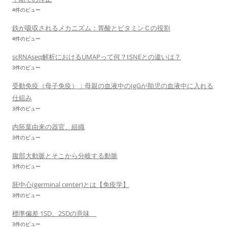
4件のビュー
鉄が吸収されるメカニズム：胃酸とビタミンＣの役割
4件のビュー
scRNAseq解析におけるUMAPって何？tSNEとの違いは？
3件のビュー
受動免疫（母子免疫）：母親の血液中のIgGが胎児の血液中に入れる
仕組み
3件のビュー
内胚葉由来の器官、組織
3件のビュー
腹部大動脈とそこから分岐する動脈
3件のビュー
胚中心(germinal center)とは【免疫学】
3件のビュー
標準偏差 1SD、2SDの意味
3件のビュー