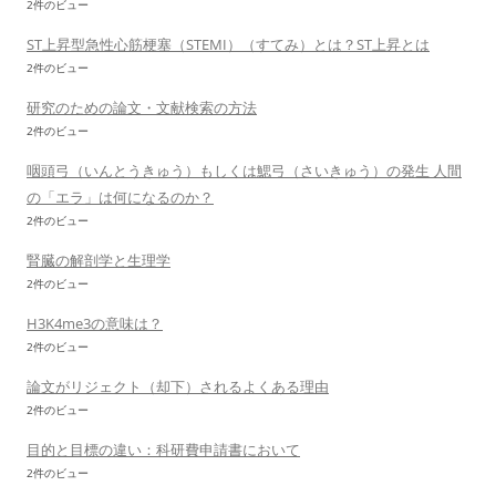
2件のビュー
ST上昇型急性心筋梗塞（STEMI）（すてみ）とは？ST上昇とは
2件のビュー
研究のための論文・文献検索の方法
2件のビュー
咽頭弓（いんとうきゅう）もしくは鰓弓（さいきゅう）の発生 人間
の「エラ」は何になるのか？
2件のビュー
腎臓の解剖学と生理学
2件のビュー
H3K4me3の意味は？
2件のビュー
論文がリジェクト（却下）されるよくある理由
2件のビュー
目的と目標の違い：科研費申請書において
2件のビュー