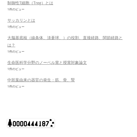
制御性T細胞（Treg）とは
1件のビュー
サッカリンとは
1件のビュー
大脳基底核（線条体、淡蒼球、）の役割、直接経路、関節経路と
は？
1件のビュー
生命医科学分野のノーベル賞と授賞対象論文
1件のビュー
中胚葉由来の器官の発生：筋、骨、腎
1件のビュー