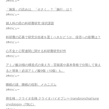
2件のビュー
「施策」の読みは、「せさく」？「施行」は？
2件のビュー
婦人科の癌の科研費研究 採択課題
2件のビュー
科研費の応募で研究分担者を置くべきかどうか、採否への影響は？
2件のビュー
心不全と心腎連関に関する科研費研究87件
2件のビュー
アミノ酸20個の構造式の覚え方：官能基や基本骨格で分類して覚え
ると簡単！必須アミノ酸9個（10個）も。
2件のビュー
睡眠の謎、睡眠の役割、メカニズム
2件のビュー
肺生検：クライオ生検 クライオバイオプシー transbronchial lung
cryobiopsy（TBLC）