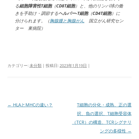
る
細胞障害性T細胞
（
CD8T細胞
）と、他のリンパ球の働
きを手助け・調節する
ヘルパー-T細胞
（
CD4T細胞
）に
分けられます。（
胸腺腫と胸腺がん
国立がん研究セン
ター 東病院）
カテゴリー:
未分類
| 投稿日:
2023年1月19日
|
投
←
HLAとMHCの違い？
T細胞の分化・成熟、正の選
稿
択、負の選択、T細胞受容体
ナ
（TCR）の構造、TCRシグナリ
ビ
ングの多様性
→