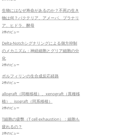
生物にはなぜ寿命があるのか？不死の生き
物は何？バクテリア、アメーバ、プラナリ
ア、ヒドラ、酵母
2件のビュー
Delta-Notchシグナリングによる側方抑制
のメカニズム：神経細胞とグリア細胞の分
化
2件のビュー
ポルフィリンの生合成反応経路
2件のビュー
allograft（同種移植）、xenograft（異種移
植）、isograft（同系移植）
2件のビュー
T細胞の疲弊（T cell exhaustion）：細胞も
疲れるの？
2件のビュー