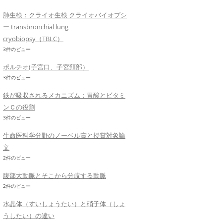
肺生検：クライオ生検 クライオバイオプシ
ー transbronchial lung
cryobiopsy（TBLC）
3件のビュー
ポルチオ(子宮口、子宮頚部）
3件のビュー
鉄が吸収されるメカニズム：胃酸とビタミ
ンＣの役割
3件のビュー
生命医科学分野のノーベル賞と授賞対象論
文
2件のビュー
腹部大動脈とそこから分岐する動脈
2件のビュー
水晶体（すいしょうたい）と硝子体（しょ
うしたい）の違い