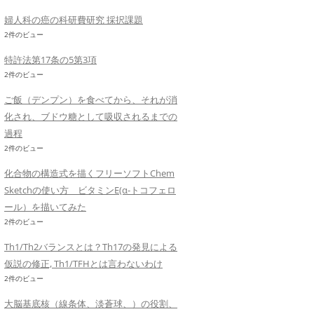
婦人科の癌の科研費研究 採択課題
2件のビュー
特許法第17条の5第3項
2件のビュー
ご飯（デンプン）を食べてから、それが消
化され、ブドウ糖として吸収されるまでの
過程
2件のビュー
化合物の構造式を描くフリーソフトChem
Sketchの使い方 ビタミンE(α-トコフェロ
ール）を描いてみた
2件のビュー
Th1/Th2バランスとは？Th17の発見による
仮説の修正, Th1/TFHとは言わないわけ
2件のビュー
大脳基底核（線条体、淡蒼球、）の役割、