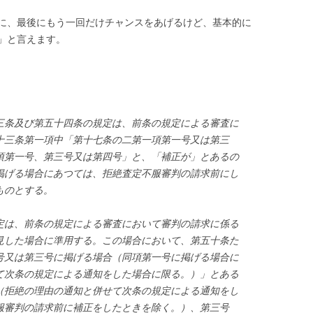
に、最後にもう一回だけチャンスをあげるけど、基本的に
」と言えます。
三条及び第五十四条の規定は、前条の規定による審査に
十三条第一項中「第十七条の二第一項第一号又は第三
項第一号、第三号又は第四号」と、「補正が」とあるの
掲げる場合にあつては、拒絶査定不服審判の請求前にし
ものとする。
定は、前条の規定による審査において審判の請求に係る
見した場合に準用する。この場合において、第五十条た
号又は第三号に掲げる場合（同項第一号に掲げる場合に
て次条の規定による通知をした場合に限る。）」とある
（拒絶の理由の通知と併せて次条の規定による通知をし
服審判の請求前に補正をしたときを除く。）、第三号