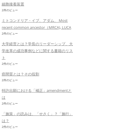
細胞接着装置
2件のビュー
ミトコンドリア・イブ、アダム、 Most
recent common ancestor（MRCA), LUCA
2件のビュー
大学経営とは？学長のリーダーシップ、大
学改革の成功事例などに関する書籍のリス
ト
2件のビュー
癌間質とは？その役割
2件のビュー
特許出願における「補正」amendmentと
は
2件のビュー
「施策」の読みは、「せさく」？「施行」
は？
2件のビュー