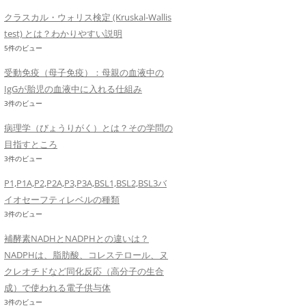
クラスカル・ウォリス検定 (Kruskal-Wallis
test) とは？わかりやすい説明
5件のビュー
受動免疫（母子免疫）：母親の血液中の
IgGが胎児の血液中に入れる仕組み
3件のビュー
病理学（びょうりがく）とは？その学問の
目指すところ
3件のビュー
P1,P1A,P2,P2A,P3,P3A,BSL1,BSL2,BSL3バ
イオセーフティレベルの種類
3件のビュー
補酵素NADHとNADPHとの違いは？
NADPHは、脂肪酸、コレステロール、ヌ
クレオチドなど同化反応（高分子の生合
成）で使われる電子供与体
3件のビュー