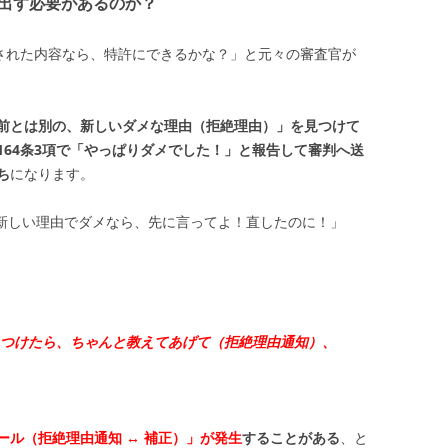
」を出す必要があるのか？
）された内容なら、特許にできるかな？」と元々の審査官が
前とは別の、新しいダメな理由（拒絶理由）」を見つけて
164条3項で「やっぱりダメでした！」と報告して審判へ送
ち
になります。
新しい理由でダメなら、先に言ってよ！直したのに！」
つけたら、ちゃんと教えてあげて（拒絶理由通知）、
」
ール（拒絶理由通知 ↔ 補正）」が発生
することがある
、と