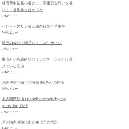
科研費申請書の書き方：学術的な問いを書
いて、差別化をはかろう
2件のビュー
ペントースリン酸回路の役割と重要性
2件のビュー
精液の成分：精子だけじゃなかった
2件のビュー
生成AIが共感的なコミュニケーションに長
けている理由
2件のビュー
特許法第14条と特許法第9条との関係
2件のビュー
上皮間葉転換 Epithelial-mesenchymal
transition; EMT
2件のビュー
医師国家試験に出た生化学の問題
2件のビュー