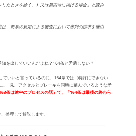
をしたときを除く。）又は第四号に掲げる場合」と読み
定は、前条の規定による審査において審判の請求を理由
通知を出していいんだよね？164条と矛盾しない？
出していいと言っているのに、164条では（特許にできない
……一見、アクセルとブレーキを同時に踏んでいるような矛
163条は途中のプロセスの話」
で、
「164条は最後の終わら
か、整理して解説します。