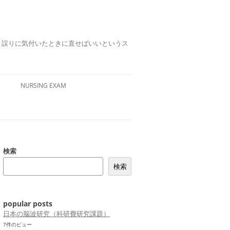
誤りは、誤りに気付いたときに直せばいいというス
NURSING EXAM
検索
検索
popular posts
日本の脳波研究（科研費研究課題）
7件のビュー