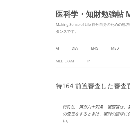
医科学・知財勉強帖 MedS
Making Sense of Life 自分
タンスです。
AI
DEV
ENG
MED
MED EXAM
IP
特164 前置審査した審
特許法 第百六十四条 審査官は、
の査定をするときは、審判の請求に
い。