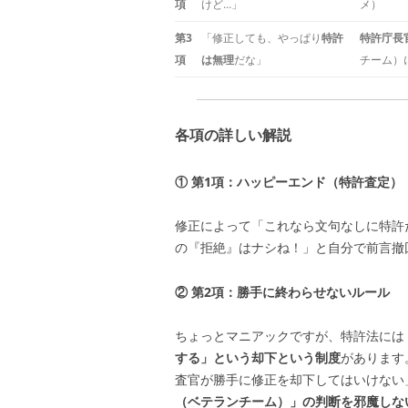
項
けど…」
メ）
第3
「修正しても、やっぱり
特許
特許庁長
項
は無理
だな」
チーム）
各項の詳しい解説
① 第1項：ハッピーエンド（特許査定）
修正によって「これなら文句なしに特許
の『拒絶』はナシね！」と自分で前言撤
② 第2項：勝手に終わらせないルール
ちょっとマニアックですが、特許法には
する」という却下という制度
があります
査官が勝手に修正を却下してはいけない
（ベテランチーム）」の判断を邪魔しな