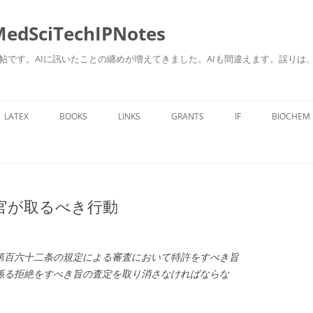
ciTechIPNotes
自身のための勉強帖です。AIに訊いたことの纏めが増えてきました。AIも間違えます。
コ
ン
LATEX
BOOKS
LINKS
GRANTS
IF
BIOCHEM
テ
ン
ツ
へ
ス
キ
ッ
プ
査官が取るべき行動
第百六十二条の規定による審査において特許をすべき旨
係る拒絶をすべき旨の査定を取り消さなければならな