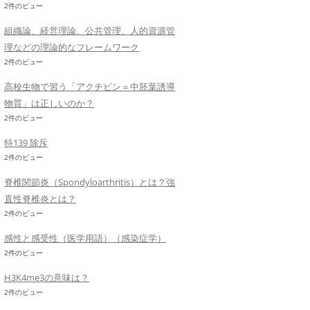
2件のビュー
組織論、経営理論、公共管理、人的資源管
理などの理論的なフレームワーク
2件のビュー
高校生物で習う「アクチビン＝中胚葉誘導
物質」は正しいのか？
2件のビュー
特139 除斥
2件のビュー
脊椎関節炎（Spondyloarthritis）とは？強
直性脊椎炎とは？
2件のビュー
感性と感受性（医学用語）（感染症学）
2件のビュー
H3K4me3の意味は？
2件のビュー