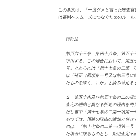
この条文は、「一度ダメと言った審査官
は審判へスムーズにつなぐためのルール
特許法
第百六十三条 第四十八条、第五十
準用する。この場合において、第五
号」とあるのは「第十七条の二第一
は「補正（同項第一号又は第三号に
たものを除く。）が」と読み替える
２ 第五十条及び第五十条の二の規
査定の理由と異なる拒絶の理由を発
だし書中「第十七条の二第一項第一
あつては、拒絶の理由の通知と併せ
のは、「第十七条の二第一項第一号
た場合に限るものとし、拒絶査定不