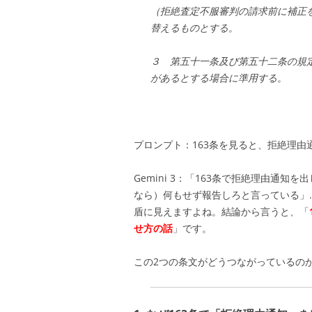
（拒絶査定不服審判の請求前に補正
替えるものとする。
３ 第五十一条及び第五十二条の規
があるとする場合に準用する。
プロンプト：163条を見ると、拒絶理由
Gemini 3：
「163条で拒絶理由通知を
なら）何もせず報告しろと言っている」
盾に見えますよね。
結論から言うと、「
せ方の話
」です。
この2つの条文がどうつながっているの