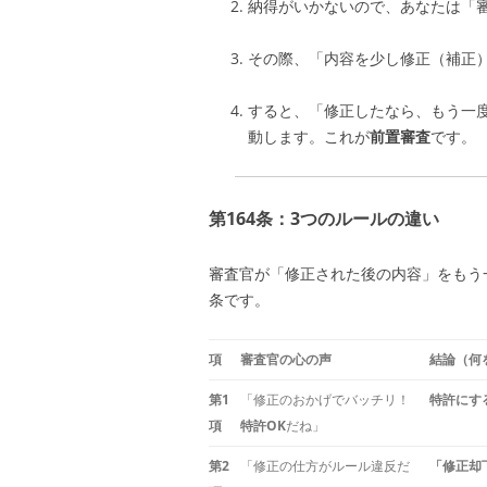
納得がいかないので、あなたは「
その際、「内容を少し修正（補正
すると、「修正したなら、もう一
動します。これが
前置審査
です。
第164条：3つのルールの違い
審査官が「修正された後の内容」をもう
条です。
項
審査官の心の声
結論（何
第1
「修正のおかげでバッチリ！
特許にす
項
特許OK
だね」
第2
「修正の仕方がルール違反だ
「修正却