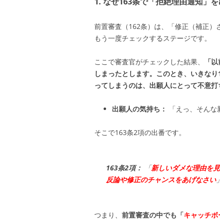
1. なぜ163条で「拒絶理由通知
前置審査（162条）は、「修正（補正
もう一度チェックするステージです。
ここで審査官がチェックした結果、
「以
しまったとします。このとき、いきなり
ってしまうのは、出願人にとって不意打
出願人の気持ち：
「えっ、そんな
そこで163条2項の出番です。
163条2項：
「
新しいダメな理由を見
反論や修正のチャンスをあげなさい
つまり、
前置審査の中でも「
キャッチボ