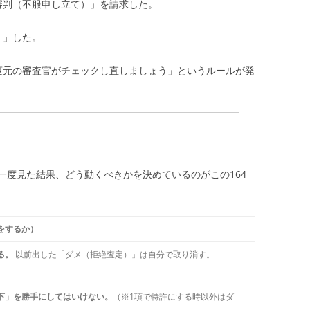
審判（不服申し立て）」を請求した。
）」した。
度元の審査官がチェックし直しましょう」というルールが発
一度見た結果、どう動くべきかを決めているのがこの164
をするか）
る。
以前出した「ダメ（拒絶査定）」は自分で取り消す。
下」を勝手にしてはいけない。
（※1項で特許にする時以外はダ