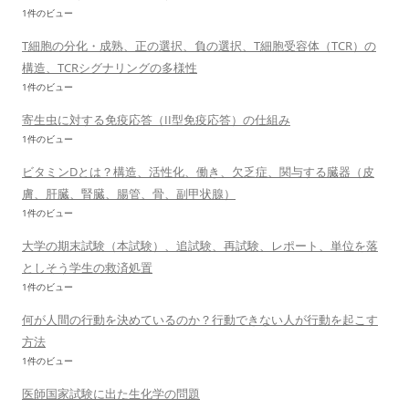
1件のビュー
T細胞の分化・成熟、正の選択、負の選択、T細胞受容体（TCR）の
構造、TCRシグナリングの多様性
1件のビュー
寄生虫に対する免疫応答（II型免疫応答）の仕組み
1件のビュー
ビタミンDとは？構造、活性化、働き、欠乏症、関与する臓器（皮
膚、肝臓、腎臓、腸管、骨、副甲状腺）
1件のビュー
大学の期末試験（本試験）、追試験、再試験、レポート、単位を落
としそう学生の救済処置
1件のビュー
何が人間の行動を決めているのか？行動できない人が行動を起こす
方法
1件のビュー
医師国家試験に出た生化学の問題