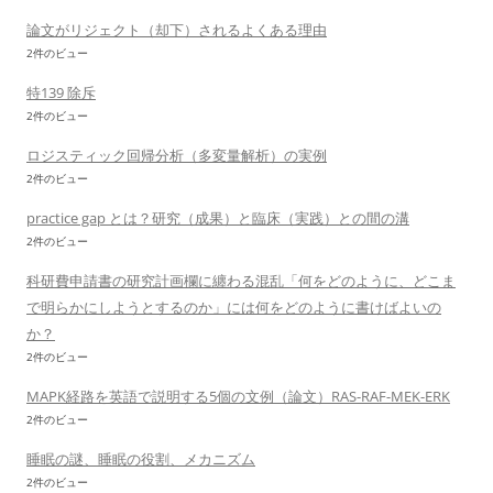
論文がリジェクト（却下）されるよくある理由
2件のビュー
特139 除斥
2件のビュー
ロジスティック回帰分析（多変量解析）の実例
2件のビュー
practice gap とは？研究（成果）と臨床（実践）との間の溝
2件のビュー
科研費申請書の研究計画欄に纏わる混乱「何をどのように、どこま
で明らかにしようとするのか」には何をどのように書けばよいの
か？
2件のビュー
MAPK経路を英語で説明する5個の文例（論文）RAS-RAF-MEK-ERK
2件のビュー
睡眠の謎、睡眠の役割、メカニズム
2件のビュー