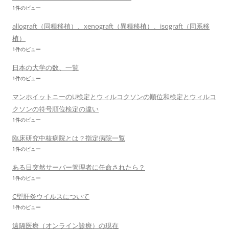
1件のビュー
allograft（同種移植）、xenograft（異種移植）、isograft（同系移
植）
1件のビュー
日本の大学の数、一覧
1件のビュー
マンホイットニーのU検定とウィルコクソンの順位和検定とウィルコ
クソンの符号順位検定の違い
1件のビュー
臨床研究中核病院とは？指定病院一覧
1件のビュー
ある日突然サーバー管理者に任命されたら？
1件のビュー
C型肝炎ウイルスについて
1件のビュー
遠隔医療（オンライン診療）の現在