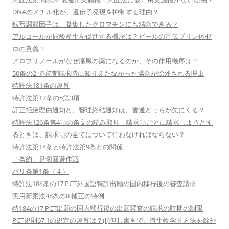
DNAのメチル化が、遺伝子発現を抑制する理由？
転写調節因子は、凝集したクロマチンにも結合できる？
アルコールが尿酸産生を促進する機序は？ビールの宣伝プリン体ゼ
ロの意義？
アロプリノールがなぜ痛風の薬になるのか、その作用機序は？
50条の2 で審査請求時に知りえたなかった場合が除外される理由
特許法181条の趣旨
特許法第17条の5第3項
訂正拒絶理由通知と、審理終結通知は、普通どっちが先にくる？
特許法126条第4項の条文の読み取り 請求項ごとに請求しようとす
るときは、請求項の全てについて行わなければならない？
特許法第14条と特許法第9条との関係
「条約」足切回避作戦
パリ条第1条（４）
特許法184条の17 PCT外国語特許出願の国内移行後の審査請求
実用新案法48条の8 補正の特例
特184の17 PCT出願の国内移行後の出願審査の請求の時期の制限
PCT規則67.1の規定の趣旨は？(ii)但し書きで、微生物学的方法を除外