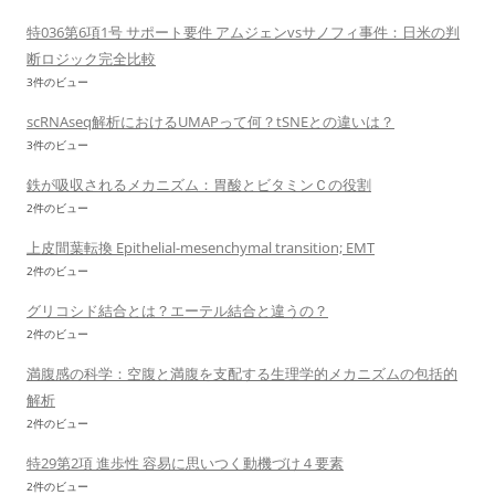
特036第6項1号 サポート要件 アムジェンvsサノフィ事件：日米の判
断ロジック完全比較
3件のビュー
scRNAseq解析におけるUMAPって何？tSNEとの違いは？
3件のビュー
鉄が吸収されるメカニズム：胃酸とビタミンＣの役割
2件のビュー
上皮間葉転換 Epithelial-mesenchymal transition; EMT
2件のビュー
グリコシド結合とは？エーテル結合と違うの？
2件のビュー
満腹感の科学：空腹と満腹を支配する生理学的メカニズムの包括的
解析
2件のビュー
特29第2項 進歩性 容易に思いつく動機づけ４要素
2件のビュー