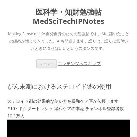
医科学・知財勉強帖
MedSciTechIPNotes
Making Sense of Life 自分自身のための勉強帖です。AIに訊いたこと
の纏めが増えてきました。AIも間違えます。誤りは、誤りに気付い
たときに直せばいいというスタンスです。
コンテンツへスキップ
メニュー
がん末期におけるステロイド薬の使用
ステロイド剤の効果的な使い方を緩和ケア医が伝授します
#107 ドクタートッシュ 緩和ケアの本流 チャンネル登録者数
10.1万人