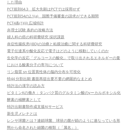
した理由
PCT規則64.3 拡大先願はPCTでは採用せず
PCT規則54の2.1(a) 国際予備審査の請求ができる期間
PCT4条(1)(ii) 広域特許
弁理士試験 条約の攻略方法
婦人科の癌の科研費研究 採択課題
炎症性腸疾患(IBD)の治療と粘膜治癒に関する科研費研究
電子伝達系や酸化反応で電子はどのように移動していくのか
生化学の反応「グルコースの酸化」で取り出されるエネルギーの量
における酸素分子の寄与について
リン脂質 sn 位置異性体の脳内分布を可視化
特44 分割出願 書面再提出要不要の網羅的なまとめ
特許法の漢字の読み方
ビタミンKの働き：タンパク質のグルタミン酸のγーカルボキシル化
酵素の補酵素として
特許出願書類作成支援AIサービス
新生児メレナとは
レンサ球菌とは？連鎖球菌、球状の菌が鎖のように連なっている形
態から命名された細菌の種類（「属名」）