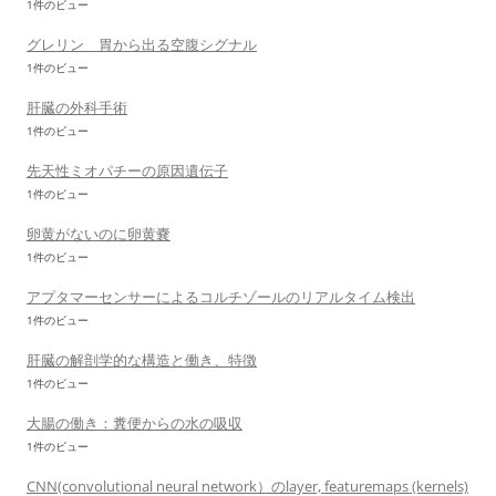
1件のビュー
グレリン 胃から出る空腹シグナル
1件のビュー
肝臓の外科手術
1件のビュー
先天性ミオパチーの原因遺伝子
1件のビュー
卵黄がないのに卵黄嚢
1件のビュー
アプタマーセンサーによるコルチゾールのリアルタイム検出
1件のビュー
肝臓の解剖学的な構造と働き、特徴
1件のビュー
大腸の働き：糞便からの水の吸収
1件のビュー
CNN(convolutional neural network）のlayer, featuremaps (kernels)