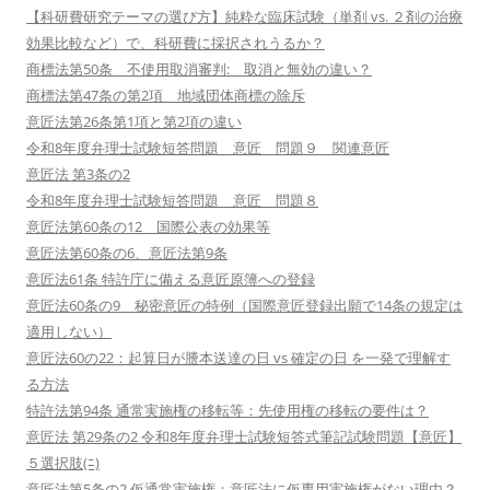
【科研費研究テーマの選び方】純粋な臨床試験（単剤 vs. ２剤の治療
効果比較など）で、科研費に採択されうるか？
商標法第50条 不使用取消審判: 取消と無効の違い？
商標法第47条の第2項 地域団体商標の除斥
意匠法第26条第1項と第2項の違い
令和8年度弁理士試験短答問題 意匠 問題９ 関連意匠
意匠法 第3条の2
令和8年度弁理士試験短答問題 意匠 問題８
意匠法第60条の12 国際公表の効果等
意匠法第60条の6、意匠法第9条
意匠法61条 特許庁に備える意匠原簿への登録
意匠法60条の9 秘密意匠の特例（国際意匠登録出願で14条の規定は
適用しない）
意匠法60の22：起算日が謄本送達の日 vs 確定の日 を一発で理解す
る方法
特許法第94条 通常実施権の移転等：先使用権の移転の要件は？
意匠法 第29条の2 令和8年度弁理士試験短答式筆記試験問題【意匠】
５選択肢(ﾆ)
意匠法第5条の2 仮通常実施権：意匠法に仮専用実施権がない理由？