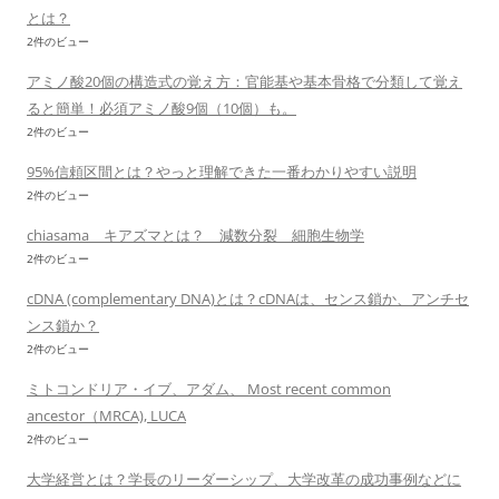
とは？
2件のビュー
アミノ酸20個の構造式の覚え方：官能基や基本骨格で分類して覚え
ると簡単！必須アミノ酸9個（10個）も。
2件のビュー
95%信頼区間とは？やっと理解できた一番わかりやすい説明
2件のビュー
chiasama キアズマとは？ 減数分裂 細胞生物学
2件のビュー
cDNA (complementary DNA)とは？cDNAは、センス鎖か、アンチセ
ンス鎖か？
2件のビュー
ミトコンドリア・イブ、アダム、 Most recent common
ancestor（MRCA), LUCA
2件のビュー
大学経営とは？学長のリーダーシップ、大学改革の成功事例などに