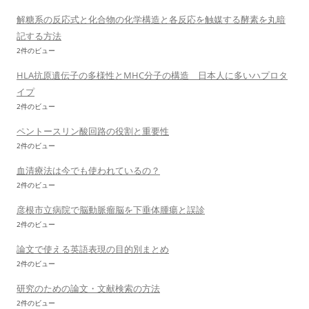
解糖系の反応式と化合物の化学構造と各反応を触媒する酵素を丸暗
記する方法
2件のビュー
HLA抗原遺伝子の多様性とMHC分子の構造 日本人に多いハプロタ
イプ
2件のビュー
ペントースリン酸回路の役割と重要性
2件のビュー
血清療法は今でも使われているの？
2件のビュー
彦根市立病院で脳動脈瘤脳を下垂体腫瘍と誤診
2件のビュー
論文で使える英語表現の目的別まとめ
2件のビュー
研究のための論文・文献検索の方法
2件のビュー