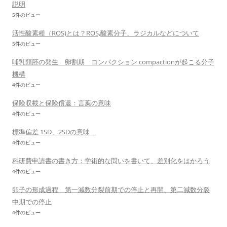
説明
5件のビュー
活性酸素種（ROS)とは？ROS,酸素分子、ラジカルなどについて
5件のビュー
哺乳類胚の発生 卵割期 コンパクション compactionが起こる分子
機構
4件のビュー
保険収載と保険償還：言葉の意味
4件のビュー
標準偏差 1SD、2SDの意味
4件のビュー
科研費申請書の書き方：学術的な問いを書いて、差別化をはかろう
4件のビュー
卵子の形成過程 第一減数分裂前期での停止と再開、第二減数分裂
中期での停止
4件のビュー