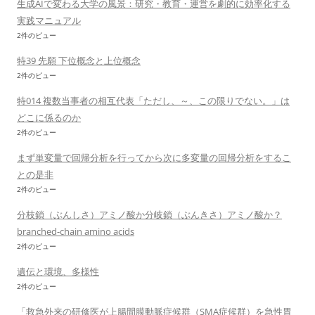
生成AIで変わる大学の風景：研究・教育・運営を劇的に効率化する
実践マニュアル
2件のビュー
特39 先願 下位概念と上位概念
2件のビュー
特014 複数当事者の相互代表「ただし、～、この限りでない。」は
どこに係るのか
2件のビュー
まず単変量で回帰分析を行ってから次に多変量の回帰分析をするこ
との是非
2件のビュー
分枝鎖（ぶんしさ）アミノ酸か分岐鎖（ぶんきさ）アミノ酸か？
branched-chain amino acids
2件のビュー
遺伝と環境、多様性
2件のビュー
「救急外来の研修医が上腸間膜動脈症候群（SMA症候群）を急性胃