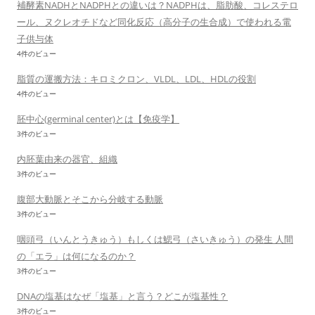
補酵素NADHとNADPHとの違いは？NADPHは、脂肪酸、コレステロ
ール、ヌクレオチドなど同化反応（高分子の生合成）で使われる電
子供与体
4件のビュー
脂質の運搬方法：キロミクロン、VLDL、LDL、HDLの役割
4件のビュー
胚中心(germinal center)とは【免疫学】
3件のビュー
内胚葉由来の器官、組織
3件のビュー
腹部大動脈とそこから分岐する動脈
3件のビュー
咽頭弓（いんとうきゅう）もしくは鰓弓（さいきゅう）の発生 人間
の「エラ」は何になるのか？
3件のビュー
DNAの塩基はなぜ「塩基」と言う？どこが塩基性？
3件のビュー