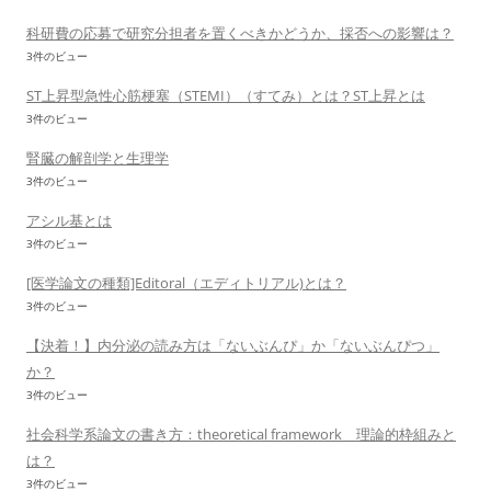
科研費の応募で研究分担者を置くべきかどうか、採否への影響は？
3件のビュー
ST上昇型急性心筋梗塞（STEMI）（すてみ）とは？ST上昇とは
3件のビュー
腎臓の解剖学と生理学
3件のビュー
アシル基とは
3件のビュー
[医学論文の種類]Editoral（エディトリアル)とは？
3件のビュー
【決着！】内分泌の読み方は「ないぶんぴ」か「ないぶんぴつ」
か？
3件のビュー
社会科学系論文の書き方：theoretical framework 理論的枠組みと
は？
3件のビュー