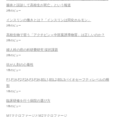
腸炎と誤診して高校生が死亡」という報道
2件のビュー
インスリンの働きとは？「インスリンは同化ホルモン」
2件のビュー
高校生物で習う「アクチビン＝中胚葉誘導物質」は正しいのか？
2件のビュー
婦人科の癌の科研費研究 採択課題
2件のビュー
抗がん剤の心毒性
1件のビュー
P1,P1A,P2,P2A,P3,P3A,BSL1,BSL2,BSL3バイオセーフティレベルの種
類
1件のビュー
臨床研修を行う病院の選び方
1件のビュー
M1マクロファージとM2マクロファージ