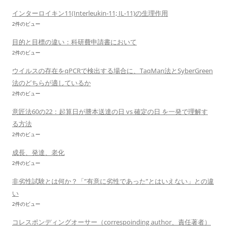
インターロイキン11(Interleukin-11; IL-11)の生理作用
2件のビュー
目的と目標の違い：科研費申請書において
2件のビュー
ウイルスの存在をqPCRで検出する場合に、TaqMan法とSyberGreen
法のどちらが適しているか
2件のビュー
意匠法60の22：起算日が謄本送達の日 vs 確定の日 を一発で理解す
る方法
2件のビュー
成長、発達、老化
2件のビュー
非劣性試験とは何か？「”有意に劣性であった”とはいえない」との違
い
2件のビュー
コレスポンディングオーサー（correspoinding author、責任著者）