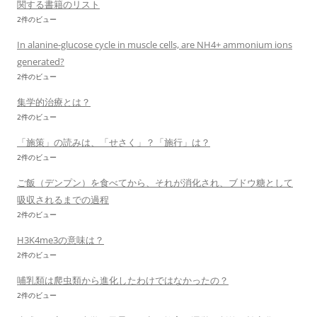
関する書籍のリスト
2件のビュー
In alanine-glucose cycle in muscle cells, are NH4+ ammonium ions
generated?
2件のビュー
集学的治療とは？
2件のビュー
「施策」の読みは、「せさく」？「施行」は？
2件のビュー
ご飯（デンプン）を食べてから、それが消化され、ブドウ糖として
吸収されるまでの過程
2件のビュー
H3K4me3の意味は？
2件のビュー
哺乳類は爬虫類から進化したわけではなかったの？
2件のビュー