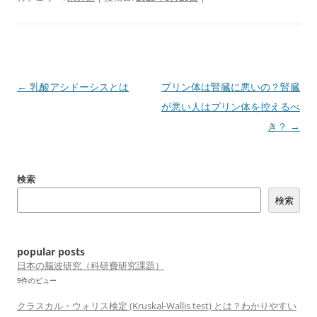
投
←
乳酸アシドーシスとは
プリン体は腎臓に悪いの？腎臓
稿
が悪い人はプリン体を控えるべ
ナ
き？
→
ビ
ゲ
検索
ー
検索
シ
ョ
ン
popular posts
日本の脳波研究（科研費研究課題）
9件のビュー
クラスカル・ウォリス検定 (Kruskal-Wallis test) とは？わかりやすい