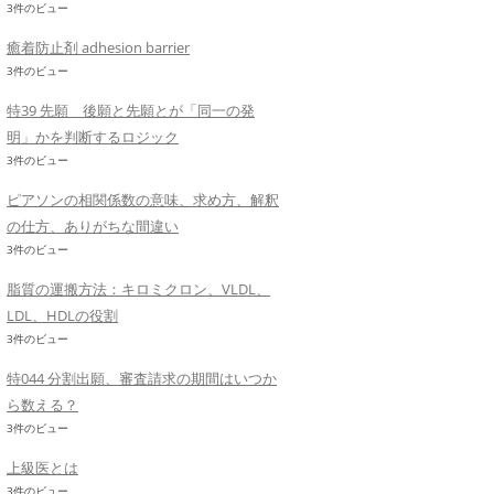
3件のビュー
癒着防止剤 adhesion barrier
3件のビュー
特39 先願 後願と先願とが「同一の発
明」かを判断するロジック
3件のビュー
ピアソンの相関係数の意味、求め方、解釈
の仕方、ありがちな間違い
3件のビュー
脂質の運搬方法：キロミクロン、VLDL、
LDL、HDLの役割
3件のビュー
特044 分割出願、審査請求の期間はいつか
ら数える？
3件のビュー
上級医とは
3件のビュー