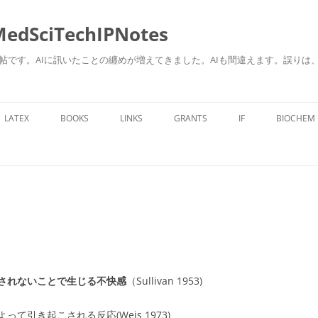
ciTechIPNotes
自身のための勉強帖です。AIに訊いたことの纏めが増えてきました。AIも間違えます。
コ
ン
LATEX
BOOKS
LINKS
GRANTS
IF
BIOCHEM
テ
ン
ツ
へ
ス
キ
ッ
プ
されないことで生じる不快感
（Sullivan 1953)
引き起こされる反応(Weis 1973)