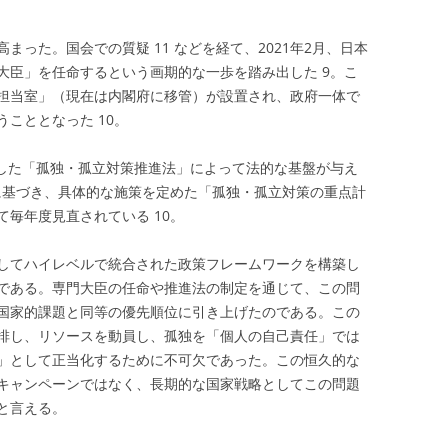
高まった。国会での質疑
11
などを経て、2021年2月、日本
大臣」を任命するという画期的な一歩を踏み出した
9
。こ
担当室」（現在は内閣府に移管）が設置され、政府一体で
うこととなった
10
。
立した「孤独・孤立対策推進法」によって法的な基盤が与え
に基づき、具体的な施策を定めた「孤独・孤立対策の重点計
て毎年度見直されている
10
。
してハイレベルで統合された政策フレームワークを構築し
である。専門大臣の任命や推進法の制定を通じて、この問
国家的課題と同等の優先順位に引き上げたのである。この
排し、リソースを動員し、孤独を「個人の自己責任」では
」として正当化するために不可欠であった。この恒久的な
キャンペーンではなく、長期的な国家戦略としてこの問題
と言える。