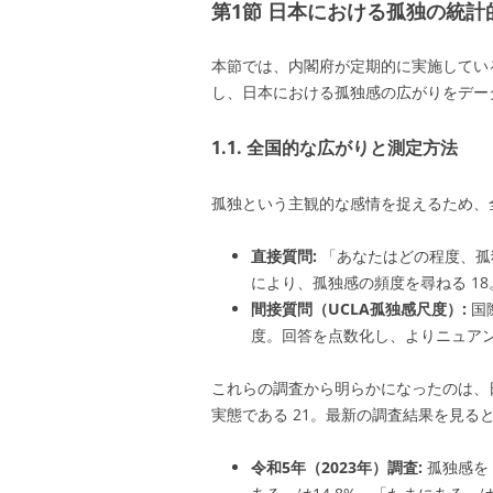
第1節 日本における孤独の統
本節では、内閣府が定期的に実施してい
し、日本における孤独感の広がりをデー
1.1. 全国的な広がりと測定方法
孤独という主観的な感情を捉えるため、
直接質問:
「あなたはどの程度、孤
により、孤独感の頻度を尋ねる
18
間接質問（UCLA孤独感尺度）:
国
度。回答を点数化し、よりニュア
これらの調査から明らかになったのは、
実態である
21
。最新の調査結果を見る
令和5年（2023年）調査:
孤独感を