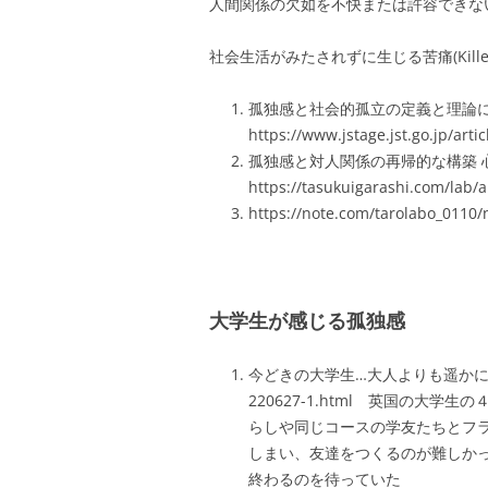
人間関係の欠如を不快または許容できないといと感じ
社会生活がみたされずに生じる苦痛(Killeen
孤独感と社会的孤立の定義と理論に関す
https://www.jstage.jst.go.jp/arti
孤独感と対人関係の再帰的な構築 心理学評論, 
https://tasukuigarashi.com/lab/
https://note.com/tarolabo_0110
大学生が感じる孤独感
今どきの大学生…大人よりも遥かに孤独 http
220627-1.html
英国の大学生の
らしや同じコースの学友たちとフ
しまい、友達をつくるのが難しか
終わるのを待っていた