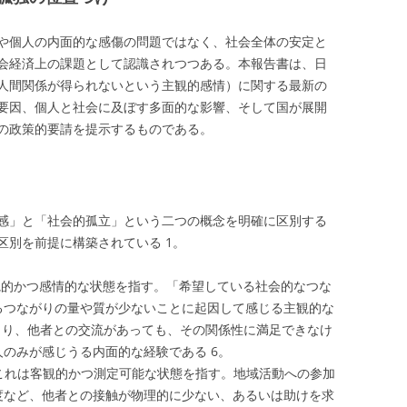
や個人の内面的な感傷の問題ではなく、社会全体の安定と
会経済上の課題として認識されつつある。本報告書は、日
人間関係が得られないという主観的感情）に関する最新の
要因、個人と社会に及ぼす多面的な影響、そして国が展開
の政策的要請を提示するものである。
感」と「社会的孤立」という二つの概念を明確に区別する
区別を前提に構築されている
1
。
的かつ感情的な状態を指す。「希望している社会的なつな
るつながりの量や質が少ないことに起因して感じる主観的な
まり、他者との交流があっても、その関係性に満足できなけ
人のみが感じうる内面的な経験である
6
。
これは客観的かつ測定可能な状態を指す。地域活動への参加
度など、他者との接触が物理的に少ない、あるいは助けを求