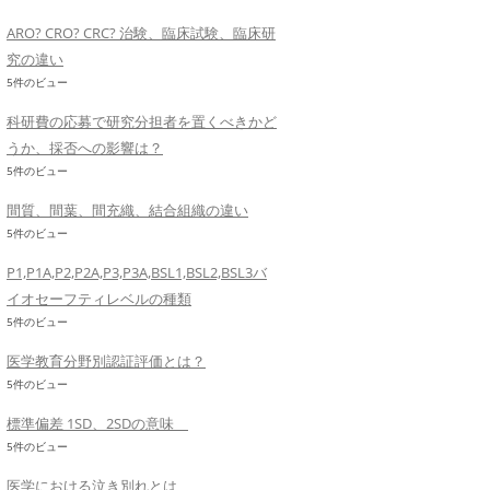
ARO? CRO? CRC? 治験、臨床試験、臨床研
究の違い
5件のビュー
科研費の応募で研究分担者を置くべきかど
うか、採否への影響は？
5件のビュー
間質、間葉、間充織、結合組織の違い
5件のビュー
P1,P1A,P2,P2A,P3,P3A,BSL1,BSL2,BSL3バ
イオセーフティレベルの種類
5件のビュー
医学教育分野別認証評価とは？
5件のビュー
標準偏差 1SD、2SDの意味
5件のビュー
医学における泣き別れとは