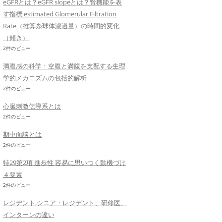
eGFRとは？eGFR slopeとは？腎機能を表
す指標 estimated Glomerular Filtration
Rate（推算糸球体濾過量）の時間的変化
（傾き）
2件のビュー
満腹感の科学：空腹と満腹を支配する生理
学的メカニズムの包括的解析
2件のビュー
心臓刺激伝導系とは
2件のビュー
期中面談とは
2件のビュー
特29第2項 進歩性 容易に思いつく動機づけ
４要素
2件のビュー
レジデント,シニア・レジデント、研修医、
インターンの違い