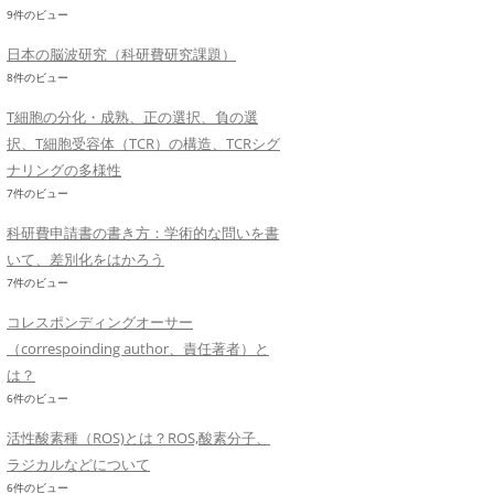
9件のビュー
日本の脳波研究（科研費研究課題）
8件のビュー
T細胞の分化・成熟、正の選択、負の選
択、T細胞受容体（TCR）の構造、TCRシグ
ナリングの多様性
7件のビュー
科研費申請書の書き方：学術的な問いを書
いて、差別化をはかろう
7件のビュー
コレスポンディングオーサー
（correspoinding author、責任著者）と
は？
6件のビュー
活性酸素種（ROS)とは？ROS,酸素分子、
ラジカルなどについて
6件のビュー