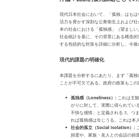
現代日本社会において、「孤独」はもは
活力を脅かす深刻な公衆衛生上および社
本の社会における「孤独感」（望ましい
社会統計を基に、その背景にある構造的
する包括的な対策を詳細に分析し、今後
現代的課題の明確化
本課題を分析するにあたり、まず「孤独
ことが不可欠である。政府の政策もこの
孤独感（Loneliness）:
これは主観
がりに対して、実際に得られてい
不快な感情」と定義される
3
。つ
れば孤独感は生じうる。これは本
社会的孤立（Social Isolation）:
頻度や、家族・友人との会話の頻