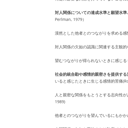
対人関係についての達成水準と願望水準
Perlman, 1979）
漠然とした他者とのつながりを求める感情(Lei
対人関係の欠如の認識に関連する主観的な経験(Chel
望むつながりが得られないときに感じるもの(Pepl
社会的統合勘や感情的親密さを提供する
いると感じたときに生じる感情的苦痛(Rook
人と親密な関係をもとうとする志向性が
1989)
他者とのつながりを望んでいるにもかかわらず