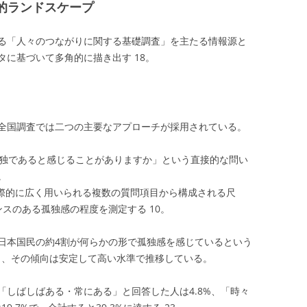
計的ランドスケープ
る「人々のつながりに関する基礎調査」を主たる情報源と
タに基づいて多角的に描き出す
18
。
全国調査では二つの主要なアプローチが採用されている。
独であると感じることがありますか」という直接的な問い
。
際的に広く用いられる複数の質問項目から構成される尺
ンスのある孤独感の程度を測定する
10
。
日本国民の約4割が何らかの形で孤独感を感じているという
と、その傾向は安定して高い水準で推移している。
「しばしばある・常にある」と回答した人は4.8%、「時々