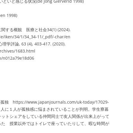
る状況(de Jong Gierverld 1998)
 1998)
る概観 医療と社会34(1) (2024).
cle/iken/34/1/34_34-11/_pdf/-char/en
63 (4), 403-417. (2020).
archives/1683.html
/n/n012a79e18d06
s://www.japanjournals.com/uk-today/17029-
４人に１人が孤独感に悩まされていることが判明。学生寮暮
ラットシェアをしている仲間同士で友人関係が出来上がって
った 授業以外ではトイレで座っていたりして、暇な時間が