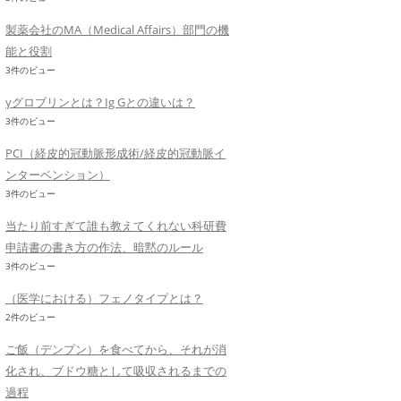
製薬会社のMA（Medical Affairs）部門の機
能と役割
3件のビュー
γグロブリンとは？Ig Gとの違いは？
3件のビュー
PCI（経皮的冠動脈形成術/経皮的冠動脈イ
ンターベンション）
3件のビュー
当たり前すぎて誰も教えてくれない科研費
申請書の書き方の作法、暗黙のルール
3件のビュー
（医学における）フェノタイプとは？
2件のビュー
ご飯（デンプン）を食べてから、それが消
化され、ブドウ糖として吸収されるまでの
過程