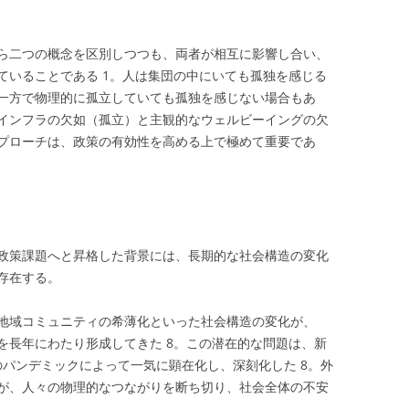
ら二つの概念を区別しつつも、両者が相互に影響し合い、
ていることである
1
。人は集団の中にいても孤独を感じる
一方で物理的に孤立していても孤独を感じない場合もあ
インフラの欠如（孤立）と主観的なウェルビーイングの欠
プローチは、政策の有効性を高める上で極めて重要であ
政策課題へと昇格した背景には、長期的な社会構造の変化
存在する。
地域コミュニティの希薄化といった社会構造の変化が、
を長年にわたり形成してきた
8
。この潜在的な問題は、新
9）のパンデミックによって一気に顕在化し、深刻化した
8
。外
が、人々の物理的なつながりを断ち切り、社会全体の不安