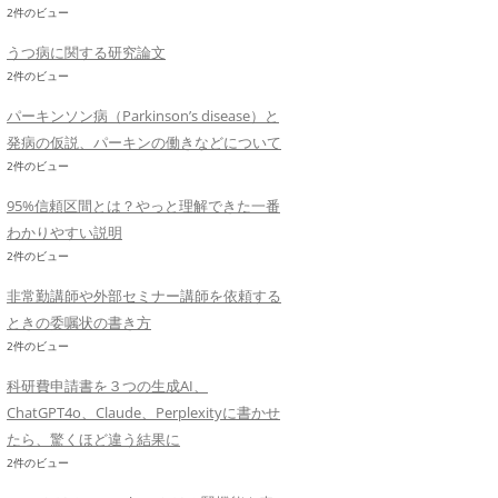
2件のビュー
うつ病に関する研究論文
2件のビュー
パーキンソン病（Parkinson’s disease）と
発病の仮説、パーキンの働きなどについて
2件のビュー
95%信頼区間とは？やっと理解できた一番
わかりやすい説明
2件のビュー
非常勤講師や外部セミナー講師を依頼する
ときの委嘱状の書き方
2件のビュー
科研費申請書を３つの生成AI、
ChatGPT4o、Claude、Perplexityに書かせ
たら、驚くほど違う結果に
2件のビュー