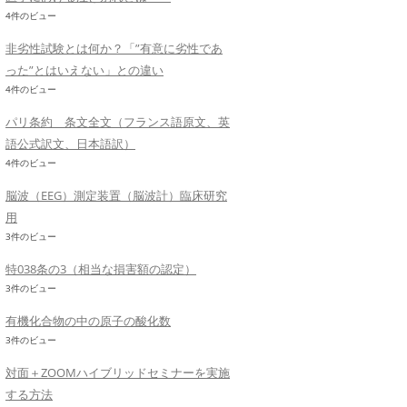
4件のビュー
非劣性試験とは何か？「”有意に劣性であ
った”とはいえない」との違い
4件のビュー
パリ条約 条文全文（フランス語原文、英
語公式訳文、日本語訳）
4件のビュー
脳波（EEG）測定装置（脳波計）臨床研究
用
3件のビュー
特038条の3（相当な損害額の認定）
3件のビュー
有機化合物の中の原子の酸化数
3件のビュー
対面＋ZOOMハイブリッドセミナーを実施
する方法