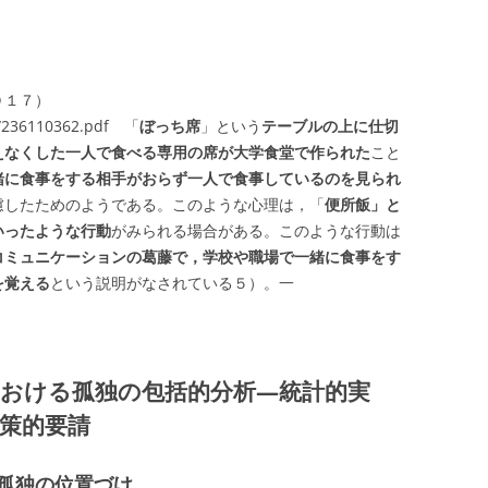
０１７）
df/236110362.pdf 「
ぼっち席
」という
テーブルの上に仕切
えなくした一人で食べる専用の席が大学食堂で作られた
こと
緒に食事をする相手がおらず一人で食事しているのを見られ
慮したためのようである。このような心理は，「
便所飯」と
いったような行動
がみられる場合がある。このような行動は
コミュニケーションの葛藤で，学校や職場で一緒に食事をす
を覚える
という説明がなされている５）。一
おける孤独の包括的分析—統計的実
策的要請
孤独の位置づけ