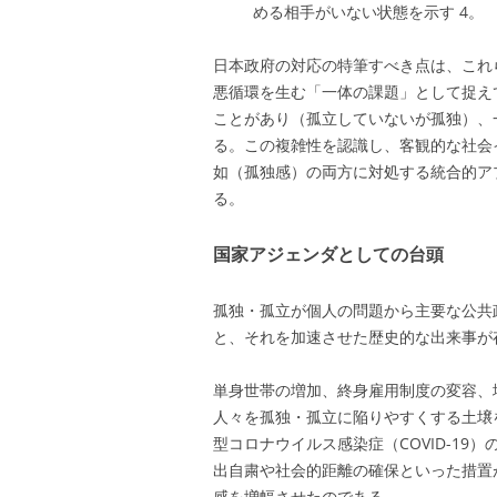
める相手がいない状態を示す
4
。
日本政府の対応の特筆すべき点は、これ
悪循環を生む「一体の課題」として捉え
ことがあり（孤立していないが孤独）、
る。この複雑性を認識し、客観的な社会
如（孤独感）の両方に対処する統合的ア
る。
国家アジェンダとしての台頭
孤独・孤立が個人の問題から主要な公共
と、それを加速させた歴史的な出来事が
単身世帯の増加、終身雇用制度の変容、
人々を孤独・孤立に陥りやすくする土壌
型コロナウイルス感染症（COVID-1
出自粛や社会的距離の確保といった措置
感を増幅させたのである。