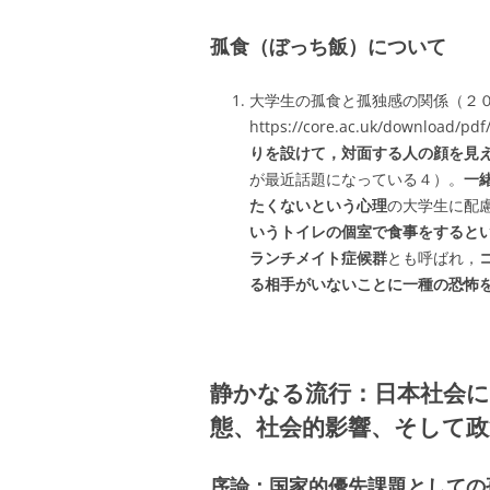
孤食（ぼっち飯）について
大学生の孤食と孤独感の関係（２
https://core.ac.uk/download/p
りを設けて，対面する人の顔を見
が最近話題になっている４）。
一
たくないという心理
の大学生に配
いうトイレの個室で食事をすると
ランチメイト症候群
とも呼ばれ，
る相手がいないことに一種の恐怖
静かなる流行：日本社会に
態、社会的影響、そして政
序論：国家的優先課題としての