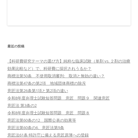
最近の投稿
【科研費研究テーマの選び方】純粋な臨床試験（単剤 vs. ２剤の治療
効果比較など）で、科研費に採択されうるか？
商標法第50条 不使用取消審判: 取消と無効の違い？
商標法第47条の第2項 地域団体商標の除斥
意匠法第26条第1項と第2項の違い
令和8年度弁理士試験短答問題 意匠 問題９ 関連意匠
意匠法 第3条の2
令和8年度弁理士試験短答問題 意匠 問題８
意匠法第60条の12 国際公表の効果等
意匠法第60条の6、意匠法第9条
意匠法61条 特許庁に備える意匠原簿への登録