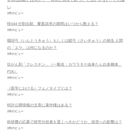
い
3件のビュー
特044 分割出願、審査請求の期間はいつから数える？
3件のビュー
咽頭弓（いんとうきゅう）もしくは鰓弓（さいきゅう）の発生 人間
の「エラ」は何になるのか？
3件のビュー
抗がん剤「クレスチン」（一般名：カワラタケ由来たん白多糖体、
PSK）
3件のビュー
（医学における）フェノタイプとは？
3件のビュー
特許公開情報の文章に著作権はある？
3件のビュー
科研費の応募で研究分担者を置くべきかどうか、採否への影響は？
3件のビュー