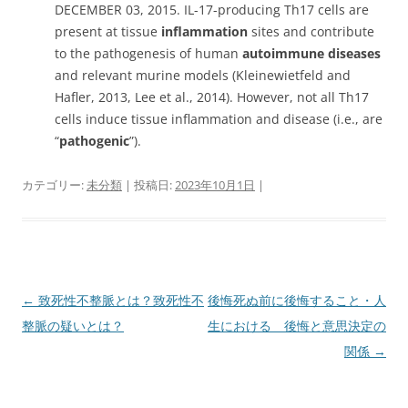
DECEMBER 03, 2015. IL-17-producing Th17 cells are
present at tissue
inflammation
sites and contribute
to the pathogenesis of human
autoimmune diseases
and relevant murine models (Kleinewietfeld and
Hafler, 2013, Lee et al., 2014). However, not all Th17
cells induce tissue inflammation and disease (i.e., are
“
pathogenic
”).
カテゴリー:
未分類
| 投稿日:
2023年10月1日
|
投
←
致死性不整脈とは？致死性不
後悔死ぬ前に後悔すること・人
稿
整脈の疑いとは？
生における 後悔と意思決定の
ナ
関係
→
ビ
ゲ