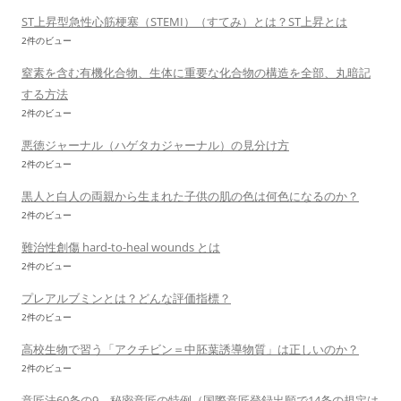
ST上昇型急性心筋梗塞（STEMI）（すてみ）とは？ST上昇とは
2件のビュー
窒素を含む有機化合物、生体に重要な化合物の構造を全部、丸暗記
する方法
2件のビュー
悪徳ジャーナル（ハゲタカジャーナル）の見分け方
2件のビュー
黒人と白人の両親から生まれた子供の肌の色は何色になるのか？
2件のビュー
難治性創傷 hard-to-heal wounds とは
2件のビュー
プレアルブミンとは？どんな評価指標？
2件のビュー
高校生物で習う「アクチビン＝中胚葉誘導物質」は正しいのか？
2件のビュー
意匠法60条の9 秘密意匠の特例（国際意匠登録出願で14条の規定は