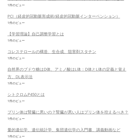
1件のビュー
PCI（経皮的冠動脈形成術/経皮的冠動脈インターベンション）
1件のビュー
【学習理論】自己調整学習とは
1件のビュー
コレステロールの構造、生合成、阻害剤スタチン
1件のビュー
自然界のブドウ糖はD体、アミノ酸はL体：D体とL体の定義と覚え
方、DL表示法
1件のビュー
シトクロムP450とは
1件のビュー
プリン体は腎臓に悪いの？腎臓が悪い人はプリン体を控えるべき？
1件のビュー
量的遺伝学、遺伝統計学、集団遺伝学の入門書、講義動画など
1件のビュー