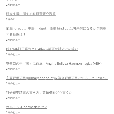
2件のビュー
研究支援に関する科研費研究課題
2件のビュー
前腸 foregut、中腸 midgut、後腸 hind gutは将来何になるか？栄養
する動脈は？
2件のビュー
特126条訂正審判と134条の2訂正の請求との違い
2件のビュー
突然口の中（喉）に血豆 Angina Bullosa Haemorrhagica (ABH)
2件のビュー
主要評価項目(primary endpoint)を複合評価項目とすることについて
2件のビュー
科研費申請書の書き方：業績欄をどう書くか
2件のビュー
ホルミシス hormesisとは？
2件のビュー