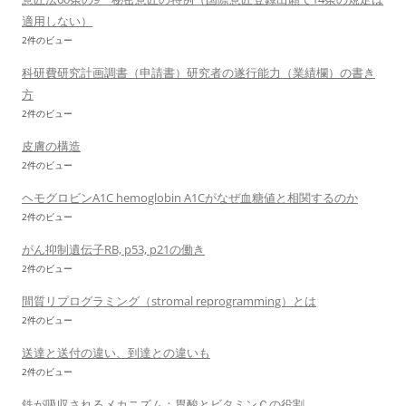
適用しない）
2件のビュー
科研費研究計画調書（申請書）研究者の遂行能力（業績欄）の書き
方
2件のビュー
皮膚の構造
2件のビュー
ヘモグロビンA1C hemoglobin A1Cがなぜ血糖値と相関するのか
2件のビュー
がん抑制遺伝子RB, p53, p21の働き
2件のビュー
間質リプログラミング（stromal reprogramming）とは
2件のビュー
送達と送付の違い、到達との違いも
2件のビュー
鉄が吸収されるメカニズム：胃酸とビタミンＣの役割