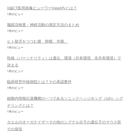
X線CT医用画像ビューワーViewtifyとは？
1件のビュー
脳賦活検査・神経活動の測定方法のまとめ
1件のビュー
ヒト胎児をつつむ膜 卵膜、羊膜、
1件のビュー
性格（パーソナリティ）は遺伝、環境（共有環境、非共有環境）で
決まる
1件のビュー
臨床研究中核病院とは？その承認要件
1件のビュー
細胞内情報伝達機構の一つであるソニックヘッジホッグ（ssh）シグ
ナリングとは？
1件のビュー
カエルのオーガナイザーその他のシグナル分子の遺伝子のマウス胚
での発現