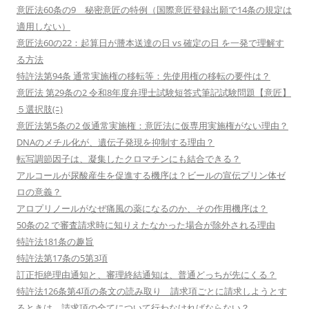
意匠法60条の9 秘密意匠の特例（国際意匠登録出願で14条の規定は
適用しない）
意匠法60の22：起算日が謄本送達の日 vs 確定の日 を一発で理解す
る方法
特許法第94条 通常実施権の移転等：先使用権の移転の要件は？
意匠法 第29条の2 令和8年度弁理士試験短答式筆記試験問題【意匠】
５選択肢(ﾆ)
意匠法第5条の2 仮通常実施権：意匠法に仮専用実施権がない理由？
DNAのメチル化が、遺伝子発現を抑制する理由？
転写調節因子は、凝集したクロマチンにも結合できる？
アルコールが尿酸産生を促進する機序は？ビールの宣伝プリン体ゼ
ロの意義？
アロプリノールがなぜ痛風の薬になるのか、その作用機序は？
50条の2 で審査請求時に知りえたなかった場合が除外される理由
特許法181条の趣旨
特許法第17条の5第3項
訂正拒絶理由通知と、審理終結通知は、普通どっちが先にくる？
特許法126条第4項の条文の読み取り 請求項ごとに請求しようとす
るときは、請求項の全てについて行わなければならない？