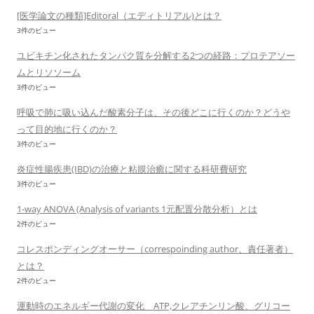
[医学論文の種類]Editoral（エディトリアル)とは？
3件のビュー
ユビキチン化されたタンパク質を分解する2つの経路：プロテアソー
ムとリソソーム
3件のビュー
呼吸で肺に吸い込んだ酸素分子は、その後どこに行くのか？どうや
って目的地に行くのか？
3件のビュー
炎症性腸疾患(IBD)の治療と粘膜治癒に関する科研費研究
3件のビュー
1-way ANOVA (Analysis of variants 1元配置分散分析）とは
2件のビュー
コレスポンディングオーサー（correspoinding author、責任著者）
とは？
2件のビュー
運動時のエネルギー代謝の変化 ATP,クレアチンリン酸、グリコー