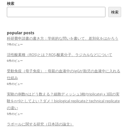
検索
ー
検索
シ
ョ
ン
popular posts
科研費申請書の書き方：学術的な問いを書いて、差別化をはかろう
7件のビュー
活性酸素種（ROS)とは？ROS,酸素分子、ラジカルなどについて
6件のビュー
受動免疫（母子免疫）：母親の血液中のIgGが胎児の血液中に入れる
仕組み
6件のビュー
実験の例数nはどう数える？細胞ディッシュ3枚(triplicate)ｘ3回の実
験をn=9としてよい？ダメ！biological replicateとtechnical replicate
の違い
5件のビュー
ラポールに関する研究（日本語の論文）