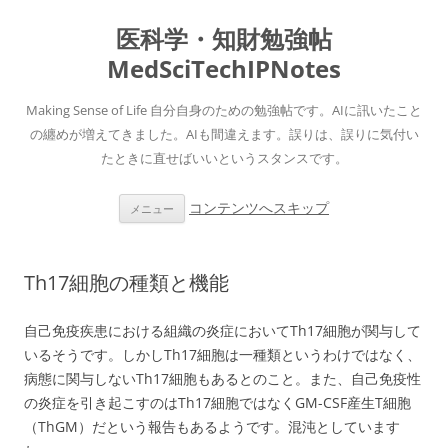
医科学・知財勉強帖
MedSciTechIPNotes
Making Sense of Life 自分自身のための勉強帖です。AIに訊いたこと
の纏めが増えてきました。AIも間違えます。誤りは、誤りに気付い
たときに直せばいいというスタンスです。
コンテンツへスキップ
メニュー
Th17細胞の種類と機能
自己免疫疾患における組織の炎症においてTh17細胞が関与して
いるそうです。しかしTh17細胞は一種類というわけではなく、
病態に関与しないTh17細胞もあるとのこと。また、自己免疫性
の炎症を引き起こすのはTh17細胞ではなくGM-CSF産生T細胞
（ThGM）だという報告もあるようです。混沌としています