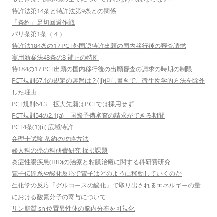
特許法第14条と特許法第9条との関係
「条約」足切回避作戦
パリ条第1条（４）
特許法184条の17 PCT外国語特許出願の国内移行後の審査請求
実用新案法48条の8 補正の特例
特184の17 PCT出願の国内移行後の出願審査の請求の時期の制限
PCT規則67.1の規定の趣旨は？(ii)但し書きで、微生物学的方法を除外
した理由
PCT規則64.3 拡大先願はPCTでは採用せず
PCT規則54の2.1(a) 国際予備審査の請求ができる期間
PCT4条(1)(ii) 広域特許
弁理士試験 条約の攻略方法
婦人科の癌の科研費研究 採択課題
炎症性腸疾患(IBD)の治療と粘膜治癒に関する科研費研究
電子伝達系や酸化反応で電子はどのように移動していくのか
生化学の反応「グルコースの酸化」で取り出されるエネルギーの量
における酸素分子の寄与について
リン脂質 sn 位置異性体の脳内分布を可視化