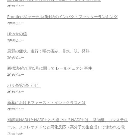
2件のビュー
Frontiersジャーナル姉妹紙のインパクトファクターランキング
2件のビュー
HbA1cの値
2件のビュー
風邪の症状、進行：喉の痛み、鼻水、咳、発熱
2件のビュー
商標法4条1項15号に関して レールデュタン 事件
2件のビュー
パリ条第1条（４）
2件のビュー
新薬におけるファースト・イン・クラスとは
2件のビュー
補酵素NADHとNADPHとの違いは？NADPHは、脂肪酸、コレステロ
ール、ヌクレオチドなど同化反応（高分子の生合成）で使われる電
子供与体