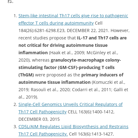
ね。
Stem-like intestinal Th17 cells give rise to pathogenic
effector T cells during autoimmunity
Cell
184(26):6281-6298.E23, DECEMBER 22, 2021. However,
recent studies propose that
IL-17 and Th17 cells are
not critical for driving autoimmune tissue
inflammation
(Haak et al., 2009; McGinley et al.,
2020), whereas
granulocyte-macrophage colony-
stimulating factor (GM-CSF)-producing T cells
(ThGM)
were proposed as the
primary inducers of
autoimmune tissue inflammation
(Komuczki et al.,
2019; Rasouli et al., 2020; Codarri et al., 2011; Galli et
al., 2019).
Single-Cell Genomics Unveils Critical Regulators of
Th17 Cell Pathogenicity
CELL 163(6):1400-1412,
DECEMBER 03, 2015
CD5L/AIM Regulates Lipid Biosynthesis and Restrains
Th17 Cell Pathogenicity.
Cell 163(6):1413-1427,