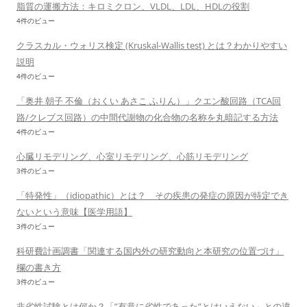
脂質の運搬方法：キロミクロン、VLDL、LDL、HDLの役割
4件のビュー
クラスカル・ウォリス検定 (Kruskal-Wallis test) とは？わかりやすい
説明
4件のビュー
「奥井 朝子 不倫（おくい あさこ ふりん）」クエン酸回路（TCA回
路/クレブス回路）の中間代謝物の化合物の名称を丸暗記する方法
4件のビュー
心臓リモデリング、心室リモデリング、心筋リモデリング
3件のビュー
「特発性」（idiopathic）とは？ その疾患の発症の原因が特定でき
ないという意味【医学用語】
3件のビュー
科研費計画調書「関連する国内外の研究動向と本研究の位置づけ」
欄の書き方
3件のビュー
非劣性試験とは何か？「”有意に劣性であった”とはいえない」との違