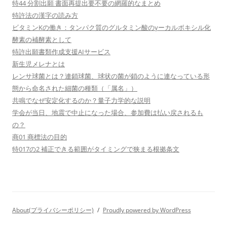
特44 分割出願 書面再提出要不要の網羅的なまとめ
特許法の漢字の読み方
ビタミンKの働き：タンパク質のグルタミン酸のγーカルボキシル化
酵素の補酵素として
特許出願書類作成支援AIサービス
新生児メレナとは
レンサ球菌とは？連鎖球菌、球状の菌が鎖のように連なっている形
態から命名された細菌の種類（「属名」）
共鳴でなぜ安定化するのか？量子力学的な説明
学会が当日、地震で中止になった場合、参加費は払い戻されるも
の？
商01 商標法の目的
特017の2 補正できる範囲がタイミングで狭まる根拠条文
About(プライバシーポリシー)
Proudly powered by WordPress