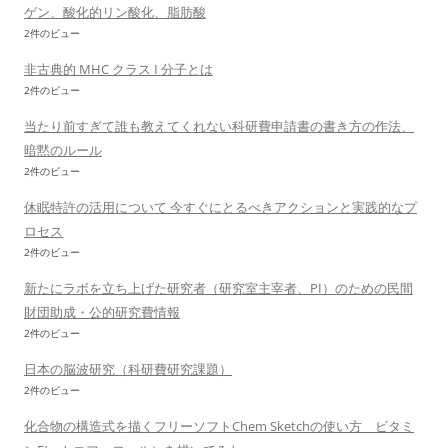
ゲン、酸化的リン酸化、脂肪酸
2件のビュー
非古典的 MHC クラス I 分子とは
2件のビュー
当たり前すぎて誰も教えてくれない科研費申請書の書き方の作法、
暗黙のルール
2件のビュー
休眠特許の活用について 今すぐにとるべきアクションと実践的なプ
ロセス
2件のビュー
新たにラボを立ち上げた研究者（研究室主宰者、PI）のための民間
財団助成・公的研究費情報
2件のビュー
日本の脳波研究（科研費研究課題）
2件のビュー
化合物の構造式を描くフリーソフトChem Sketchの使い方 ビタミ