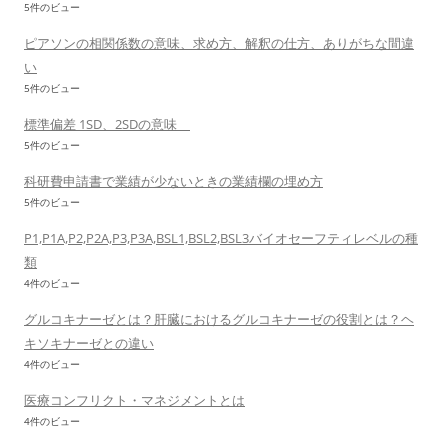
5件のビュー
ピアソンの相関係数の意味、求め方、解釈の仕方、ありがちな間違
い
5件のビュー
標準偏差 1SD、2SDの意味
5件のビュー
科研費申請書で業績が少ないときの業績欄の埋め方
5件のビュー
P1,P1A,P2,P2A,P3,P3A,BSL1,BSL2,BSL3バイオセーフティレベルの種
類
4件のビュー
グルコキナーゼとは？肝臓におけるグルコキナーゼの役割とは？ヘ
キソキナーゼとの違い
4件のビュー
医療コンフリクト・マネジメントとは
4件のビュー