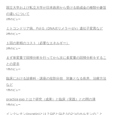
国立大学および私立大学が日本政府から受ける助成金の種類や趣旨
の違いについて
2件のビュー
ミトコンドリア病、Pol G（DNAポリメラーゼγ）遺伝子変異など
2件のビュー
１回の射精のコスト（必要なエネルギー）
2件のビュー
まず単変量で回帰分析を行ってから次に多変量の回帰分析をするこ
との是非
1件のビュー
臨床における診療科・講座の役割分担 対象となる疾患、治療方法
など
1件のビュー
practice gap とは？研究（成果）と臨床（実践）との間の溝
1件のビュー
インクレチン(incretin)とは？GIPとGLP-1の2つのホルモンのこと