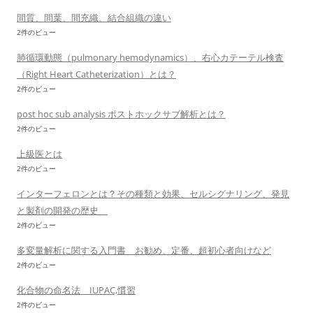
間質、間葉、間充織、結合組織の違い
2件のビュー
肺循環動態（pulmonary hemodynamics）、右心カテーテル検査
（Right Heart Catheterization）とは？
2件のビュー
post hoc sub analysis ポストホックサブ解析とは？
2件のビュー
上級医とは
2件のビュー
インターフェロンとは？その種類と効果、セルシグナリング、発見
と製剤の開発の歴史
2件のビュー
多変量解析に関する入門書 お勧め、定番、超初心者向けなど
2件のビュー
化合物の命名法 IUPAC,慣習
2件のビュー