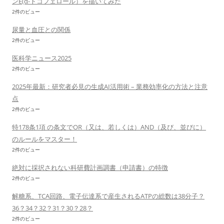
ンE(α-トコフェロール）を描いてみた
2件のビュー
尿量と血圧との関係
2件のビュー
医科学ニュース2025
2件のビュー
2025年最新：研究者必見の生成AI活用術 – 業務効率化の方法と注意
点
2件のビュー
特178条1項 の条文でOR（又は、若しくは）AND（及び、並びに）
のルールをマスター！
2件のビュー
絶対に採択されない科研費計画調書（申請書）の特徴
2件のビュー
解糖系、TCA回路、電子伝達系で産生されるATPの総数は38分子？
36？34？32？31？30？28？
2件のビュー