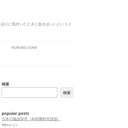
誤りは、誤りに気付いたときに直せばいいというス
NURSING EXAM
検索
検索
popular posts
日本の脳波研究（科研費研究課題）
9件のビュー