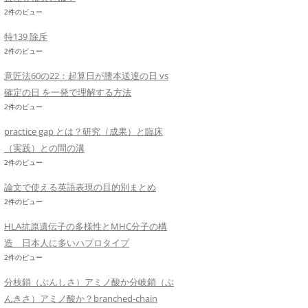
2件のビュー
特139 除斥
2件のビュー
意匠法60の22：起算日が謄本送達の日 vs
確定の日 を一発で理解する方法
2件のビュー
practice gap とは？研究（成果）と臨床
（実践）との間の溝
2件のビュー
論文で使える英語表現の目的別まとめ
2件のビュー
HLA抗原遺伝子の多様性とMHC分子の構
造 日本人に多いハプロタイプ
2件のビュー
分枝鎖（ぶんしさ）アミノ酸か分岐鎖（ぶ
んきさ）アミノ酸か？branched-chain