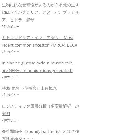
生物にはなぜ寿命があるのか？不死の生き
物は何？バクテリア、アメーバ、プラナリ
ア、ヒドラ、酵母
2件のビュー
ミトコンドリア・イブ、アダム、 Most
recent common ancestor（MRCA), LUCA
2件のビュー
In alanine-glucose cycle in muscle cells,
are NH4+ ammonium ions generated?
2件のビュー
特39 先願 下位概念と上位概念
2件のビュー
ロジスティック回帰分析（多変量解析）の
実例
2件のビュー
脊椎関節炎（Spondyloarthritis）とは？強
直性脊椎炎とは？