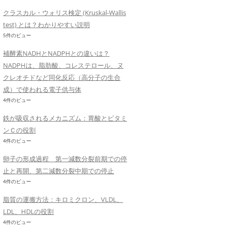
クラスカル・ウォリス検定 (Kruskal-Wallis
test) とは？わかりやすい説明
5件のビュー
補酵素NADHとNADPHとの違いは？
NADPHは、脂肪酸、コレステロール、ヌ
クレオチドなど同化反応（高分子の生合
成）で使われる電子供与体
4件のビュー
鉄が吸収されるメカニズム：胃酸とビタミ
ンＣの役割
4件のビュー
卵子の形成過程 第一減数分裂前期での停
止と再開、第二減数分裂中期での停止
4件のビュー
脂質の運搬方法：キロミクロン、VLDL、
LDL、HDLの役割
4件のビュー