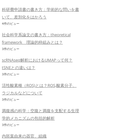
科研費申請書の書き方：学術的な問いを書
いて、差別化をはかろう
4件のビュー
社会科学系論文の書き方：theoretical
framework 理論的枠組みとは？
3件のビュー
scRNAseq解析におけるUMAPって何？
tSNEとの違いは？
3件のビュー
活性酸素種（ROS)とは？ROS,酸素分子、
ラジカルなどについて
3件のビュー
満腹感の科学：空腹と満腹を支配する生理
学的メカニズムの包括的解析
3件のビュー
内胚葉由来の器官、組織