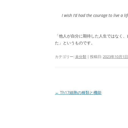
I wish I’d had the courage to live a li
「他人が自分に期待した人生ではなく、
た」というものです。
カテゴリー:
未分類
| 投稿日:
2023年10月1日
投
←
Th17細胞の種類と機能
稿
ナ
ビ
ゲ