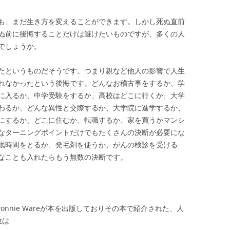
も、まだ生き方を変えることができます。しかし死ぬ直前
ぬ前に後悔することだけは避けたいものですが、多くの人
でしょうか。
たというものだそうです。つまり親など他人の影響で人生
れなかったという後悔です。どんなお稽古事をするか、学
に入るか、中学受験をするか、高校はどこに行くか、大学
わるか、どんな異性と交際するか、大学院に進学するか、
にするか、どこに住むか、転職するか、家を買うかマンシ
なターニングポイントだけでもたくさんの決断が必要にな
眠時間をとるか、発毛剤を使うか、がんの検診を受ける
なことも入れたらもう無数の決断です。
onnie Wareが本を出版しておりその本で紹介された、人
位は