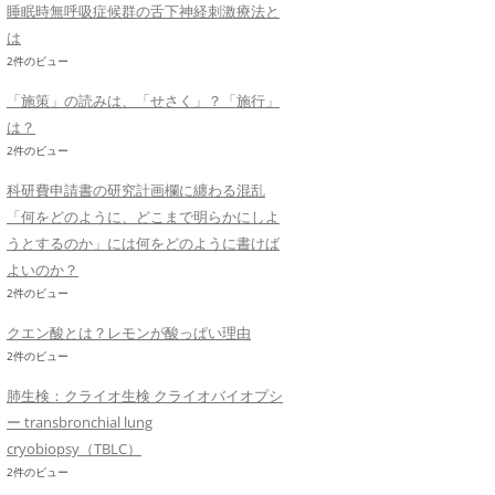
睡眠時無呼吸症候群の舌下神経刺激療法と
は
2件のビュー
「施策」の読みは、「せさく」？「施行」
は？
2件のビュー
科研費申請書の研究計画欄に纏わる混乱
「何をどのように、どこまで明らかにしよ
うとするのか」には何をどのように書けば
よいのか？
2件のビュー
クエン酸とは？レモンが酸っぱい理由
2件のビュー
肺生検：クライオ生検 クライオバイオプシ
ー transbronchial lung
cryobiopsy（TBLC）
2件のビュー