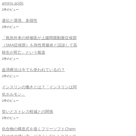
amino acids
2件のビュー
遺伝と環境、多様性
2件のビュー
「救急外来の研修医が上腸間膜動脈症候群
（SMA症候群）を急性胃腸炎と誤診して高
校生が死亡」という報道
2件のビュー
血清療法は今でも使われているの？
2件のビュー
インスリンの働きとは？「インスリンは同
化ホルモン」
2件のビュー
笑いとストレス軽減との関係
2件のビュー
化合物の構造式を描くフリーソフトChem