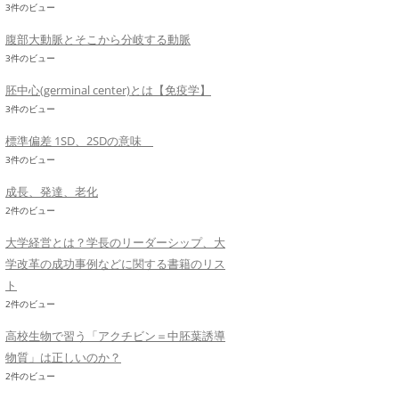
3件のビュー
腹部大動脈とそこから分岐する動脈
3件のビュー
胚中心(germinal center)とは【免疫学】
3件のビュー
標準偏差 1SD、2SDの意味
3件のビュー
成長、発達、老化
2件のビュー
大学経営とは？学長のリーダーシップ、大
学改革の成功事例などに関する書籍のリス
ト
2件のビュー
高校生物で習う「アクチビン＝中胚葉誘導
物質」は正しいのか？
2件のビュー