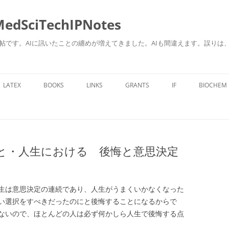
ciTechIPNotes
自身のための勉強帖です。AIに訊いたことの纏めが増えてきました。AIも間違えます。
コ
ン
LATEX
BOOKS
LINKS
GRANTS
IF
BIOCHEM
テ
ン
ツ
へ
ス
キ
ッ
プ
と・人生における 後悔と意思決定
生は意思決定の連続であり、人生がうまくいかなくなった
い選択をすべきだったのにと後悔することになるからで
ないので、ほとんどの人は必ず何かしら人生で後悔する点