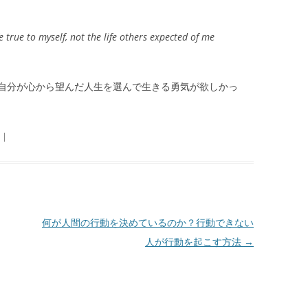
fe true to myself, not the life others expected of me
自分が心から望んだ人生を選んで生きる勇気が欲しかっ
|
何が人間の行動を決めているのか？行動できない
人が行動を起こす方法
→