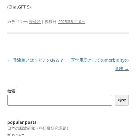
(ChatGPT 5)
カテゴリー:
未分類
| 投稿日:
2025年8月10日
|
投
←
唾液腺とは？どこのある？
医学用語としてのmorbidityの
稿
意味
→
ナ
ビ
検索
ゲ
検索
ー
シ
ョ
popular posts
ン
日本の脳波研究（科研費研究課題）
9件のビュー