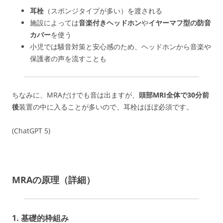
耳栓
（スポンジタイプが多い）を渡される
施設によっては
音楽付きヘッドホン
や
イヤーマフ型の防音
カバー
を使う
小児では騒音対策と安心感のため、ヘッドホンから音楽や
保護者の声を流すことも
ちなみに、MRAだけでも音は出ますが、
頭部MRI全体で30分前
後
装置の中に入ることが多いので、耳栓はほぼ必須です。
(ChatGPT 5)
MRAの原理（詳細）
1. 基礎的枠組み