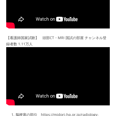
【看護師国家試験】 頭部CT・MRI 国試の部屋 チャンネル登
録者数 1.11万人
脳梗塞の部位 https://midori-hp.or.jp/radiology-