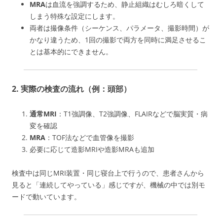
MRA
は血流を強調するため、静止組織はむしろ暗くして
しまう特殊な設定にします。
両者は撮像条件（シーケンス、パラメータ、撮影時間）が
かなり違うため、1回の撮影で両方を同時に満足させるこ
とは基本的にできません。
2. 実際の検査の流れ（例：頭部）
通常MRI
：T1強調像、T2強調像、FLAIRなどで脳実質・病
変を確認
MRA
：TOF法などで血管像を撮影
必要に応じて造影MRIや造影MRAも追加
検査中は同じMRI装置・同じ寝台上で行うので、患者さんから
見ると「連続してやっている」感じですが、機械の中では別モ
ードで動いています。