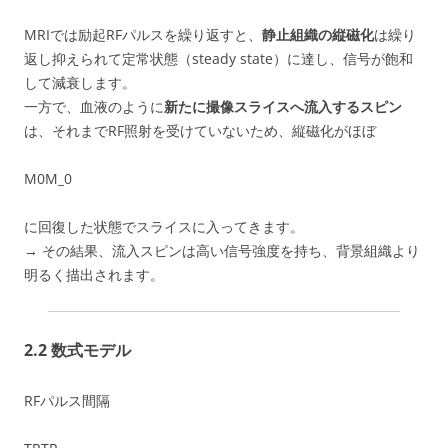
MRIでは励起RFパルスを繰り返すと、
静止組織の縦磁化
は繰り
返し抑えられて定常状態（steady state）に達し、信号が飽和
して減衰します。
一方で、血液のように
新たに撮像スライスへ流入するスピン
は、それまでRF照射を受けていないため、縦磁化がほぼ
M0M_0
に回復した状態でスライスに入ってきます。
→ その結果、流入スピンは高い信号強度を持ち、背景組織より
明るく描出されます。
2.2 数式モデル
RFパルス間隔