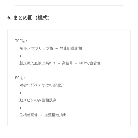
6. まとめ図（模式）
TOF法:

  短TR・大フリップ角 → 静止組織飽和

  ↓

  新規流入血液は高M_z → 高信号 → MIPで血管像

PC法:

  対称勾配ペアで位相差測定

  ↓

  動スピンのみ位相残存

  ↓
