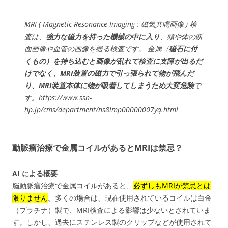
MRI ( Magnetic Resonance Imaging : 磁気共鳴画像 ) 検
査は、
強力な磁力を持った機械の中に入り
、頭や体の断
面画像や血管の画像を撮る検査です。 金属（
磁石に付
くもの）を持ち込むと画像が乱れて検査に支障が出るだ
けでなく、MRI装置の磁力で引っ張られて物が飛んだ
り、MRI装置本体に物が吸着してしまうため大変危険
で
す。https://www.ssn-
hp.jp/cms/department/ns8lmp00000007yq.html
動脈瘤治療で金属コイルがあるとMRIは禁忌？
AI による概要
脳動脈瘤治療で金属コイルがあると、
必ずしもMRIが禁忌とは
限りません
。
多くの場合は、現在使用されているコイルは白金
（プラチナ）製で、MRI検査による影響は少ないとされていま
す。
しかし、過去にステンレス製のクリップなどが使用されて