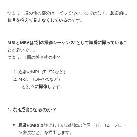
つまり、脳の他の部分は「写ってない」のではなく、
意図的に
信号を抑えて見えなくしている
のです。
MRIとMRAは“別の撮像シーケンス”として順番に撮っている
こ
とが多いです。
つまり、1回の検査枠の中で
通常のMRI（T1/T2など）
MRA（TOFやPCなど）
…と
別々に撮像
します。
1. なぜ別になるのか？
通常のMRI
は静止している組織の信号（T1、T2、プロト
ン密度など）を描出します。