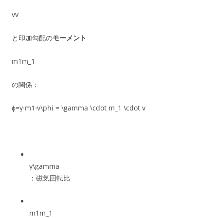
vv
と印加勾配の
モーメント
m1m_1
の関係：
ϕ=γ⋅m1⋅v\phi = \gamma \cdot m_1 \cdot v
γ\gamma
：磁気回転比
m1m_1