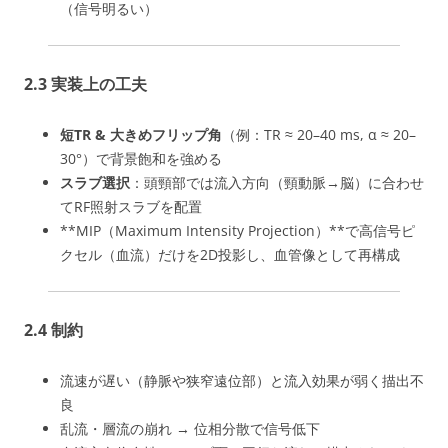
（信号明るい）
2.3 実装上の工夫
短TR & 大きめフリップ角
（例：TR ≈ 20–40 ms, α ≈ 20–
30°）で背景飽和を強める
スラブ選択
：頭頸部では流入方向（頸動脈→脳）に合わせ
てRF照射スラブを配置
**MIP（Maximum Intensity Projection）**で高信号ピ
クセル（血流）だけを2D投影し、血管像として再構成
2.4 制約
流速が遅い（静脈や狭窄遠位部）と流入効果が弱く描出不
良
乱流・層流の崩れ → 位相分散で信号低下