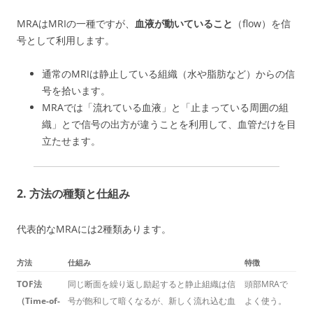
MRAはMRIの一種ですが、
血液が動いていること
（flow）を信
号として利用します。
通常のMRIは静止している組織（水や脂肪など）からの信
号を拾います。
MRAでは「流れている血液」と「止まっている周囲の組
織」とで信号の出方が違うことを利用して、血管だけを目
立たせます。
2. 方法の種類と仕組み
代表的なMRAには2種類あります。
方法
仕組み
特徴
TOF法
同じ断面を繰り返し励起すると静止組織は信
頭部MRAで
（Time-of-
号が飽和して暗くなるが、新しく流れ込む血
よく使う。