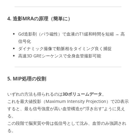
4. 造影MRAの原理（簡単に）
Gd造影剤（パラ磁性）で血液のT1緩和時間を短縮 → 高
信号化
ダイナミック撮像で動脈相をタイミング良く捕捉
高速3D GREシーケンスで全身血管撮影可能
5. MIP処理の役割
いずれの方法も得られるのは
3Dボリュームデータ
。
これを最大値投影（Maximum Intensity Projection）で2D表示
すると、最も信号強度が高い血管構造が“浮き出す”ように見え
る。
この段階で脳実質や骨は低信号として沈み、血管のみ強調され
る。