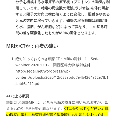
分子を構成する水素原子の原子核（プロトン）の磁気
を利
用しています。
特定の周波数の電波(ラジオ波)を体に照射
すると
陽子の方向は横に傾くように変化
し、
照射をやめる
と元の方向に戻って
いきます。
磁場の戻る時間は組織(骨
や水、脂肪、がん細胞など)によって異なり
、この
戻る時
間の差を画像化したものがMRIの画像
となります。
MRIかCTか：両者の違い
絶対知っておくべき頭部CT・MRIの読影 1st Sedai
webiner 2020.12.12 関⻄医科⼤学 放射線科
http://sedai.net/wordpress/wp-
content/uploads/2020/12/055abdd7e4b4264a62e7fb1
4abf6a212.pdf
AI による概要
頭部CTと頭部MRIは、どちらも脳の検査に用いられますが、見
えるものや得意分野が異なります。
CTは骨や出血など硬い組織
の観察に優れ、検査時間が短く緊急時にも対応しやすいです。