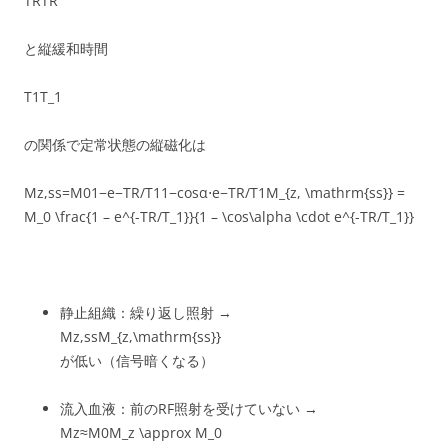
TRTR
と縦緩和時間
T1T_1
の関係で定常状態の縦磁化は
Mz,ss=M01−e−TR/T11−cos⁡α⋅e−TR/T1M_{z, \mathrm{ss}} =
M_0 \frac{1 – e^{-TR/T_1}}{1 – \cos\alpha \cdot e^{-TR/T_1}}
静止組織：繰り返し照射 →
Mz,ssM_{z,\mathrm{ss}}
が低い（信号暗くなる）
流入血液：前のRF照射を受けていない →
Mz≈M0M_z \approx M_0