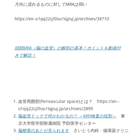
方向に流れるものに対してMRAは弱い
https://xn--o1qq22cjlllou16giuj.jp/archives/38710
頭部MRA（脳の血管）の解剖の基本！ポイントを動画付
きで解説！
血管周囲腔(
Perivascular space
)とは？ https://xn--
o1qq22cjlllou16giuj.jp/archives/2899
脳血管ドックで何がわかるの？ ～MRI検査の役割～
東
京大学医学部附属病院 予防医学センター
脳梗塞のあとが見られます
さいとう内科・循環器クリニ