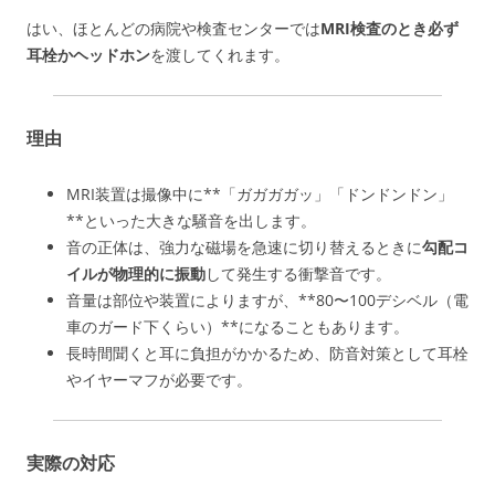
はい、ほとんどの病院や検査センターでは
MRI検査のとき必ず
耳栓かヘッドホン
を渡してくれます。
理由
MRI装置は撮像中に**「ガガガガッ」「ドンドンドン」
**といった大きな騒音を出します。
音の正体は、強力な磁場を急速に切り替えるときに
勾配コ
イルが物理的に振動
して発生する衝撃音です。
音量は部位や装置によりますが、**80〜100デシベル（電
車のガード下くらい）**になることもあります。
長時間聞くと耳に負担がかかるため、防音対策として耳栓
やイヤーマフが必要です。
実際の対応