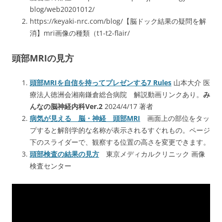
blog/web20201012/
https://keyaki-nrc.com/blog/【脳ドック結果の疑問を解
消】mri画像の種類（t1-t2-flair/
頭部MRIの見方
頭部MRIを自信を持ってプレゼンする7 Rules
山本大介 医
療法人徳洲会湘南鎌倉総合病院
解説動画リンクあり。
み
んなの脳神経内科Ver.2
2024/4/17 著者
病気が見える 脳・神経 頭部MRI
画面上の部位をタッ
プすると解剖学的な名称が表示されるすぐれもの。ページ
下のスライダーで、観察する位置の高さを変更できます。
頭部検査の結果の見方
東京メディカルクリニック 画像
検査センター