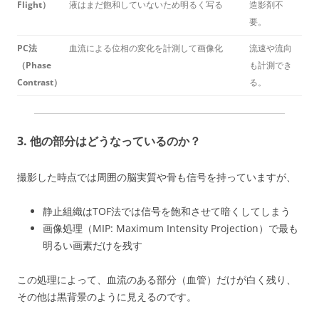
Flight）
液はまだ飽和していないため明るく写る
造影剤不
要。
PC法
血流による位相の変化を計測して画像化
流速や流向
（Phase
も計測でき
Contrast）
る。
3. 他の部分はどうなっているのか？
撮影した時点では周囲の脳実質や骨も信号を持っていますが、
静止組織はTOF法では信号を飽和させて暗くしてしまう
画像処理（MIP: Maximum Intensity Projection）で最も
明るい画素だけを残す
この処理によって、血流のある部分（血管）だけが白く残り、
その他は黒背景のように見えるのです。