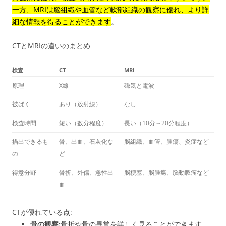
一方、MRIは脳組織や血管など軟部組織の観察に優れ、より詳
細な情報を得ることができます
。
CTとMRIの違いのまとめ
検査
CT
MRI
原理
X線
磁気と電波
被ばく
あり（放射線）
なし
検査時間
短い（数分程度）
長い（10分～20分程度）
描出できるも
骨、出血、石灰化な
脳組織、血管、腫瘍、炎症など
の
ど
得意分野
骨折、外傷、急性出
脳梗塞、脳腫瘍、脳動脈瘤など
血
CTが優れている点:
骨の観察:
骨折や骨の異常を詳しく見ることができます.