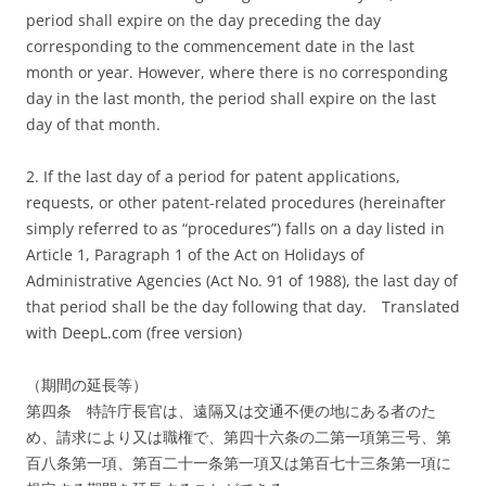
period shall expire on the day preceding the day
corresponding to the commencement date in the last
month or year. However, where there is no corresponding
day in the last month, the period shall expire on the last
day of that month.
2. If the last day of a period for patent applications,
requests, or other patent-related procedures (hereinafter
simply referred to as “procedures”) falls on a day listed in
Article 1, Paragraph 1 of the Act on Holidays of
Administrative Agencies (Act No. 91 of 1988), the last day of
that period shall be the day following that day.
Translated
with DeepL.com (free version)
（期間の延長等）
第四条 特許庁長官は、遠隔又は交通不便の地にある者のた
め、請求により又は職権で、第四十六条の二第一項第三号、第
百八条第一項、第百二十一条第一項又は第百七十三条第一項に