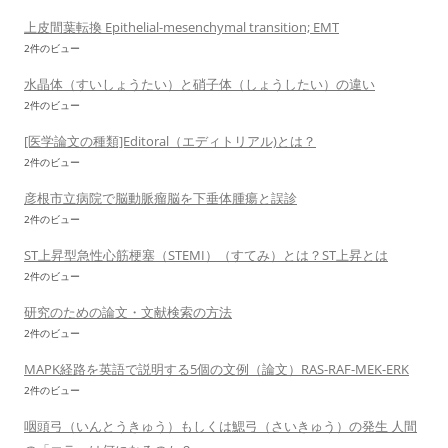
上皮間葉転換 Epithelial-mesenchymal transition; EMT
2件のビュー
水晶体（すいしょうたい）と硝子体（しょうしたい）の違い
2件のビュー
[医学論文の種類]Editoral（エディトリアル)とは？
2件のビュー
彦根市立病院で脳動脈瘤脳を下垂体腫瘍と誤診
2件のビュー
ST上昇型急性心筋梗塞（STEMI）（すてみ）とは？ST上昇とは
2件のビュー
研究のための論文・文献検索の方法
2件のビュー
MAPK経路を英語で説明する5個の文例（論文）RAS-RAF-MEK-ERK
2件のビュー
咽頭弓（いんとうきゅう）もしくは鰓弓（さいきゅう）の発生 人間