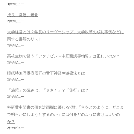
3件のビュー
成長、発達、老化
2件のビュー
大学経営とは？学長のリーダーシップ、大学改革の成功事例などに
関する書籍のリスト
2件のビュー
高校生物で習う「アクチビン＝中胚葉誘導物質」は正しいのか？
2件のビュー
睡眠時無呼吸症候群の舌下神経刺激療法とは
2件のビュー
「施策」の読みは、「せさく」？「施行」は？
2件のビュー
科研費申請書の研究計画欄に纏わる混乱「何をどのように、どこま
で明らかにしようとするのか」には何をどのように書けばよいの
か？
2件のビュー