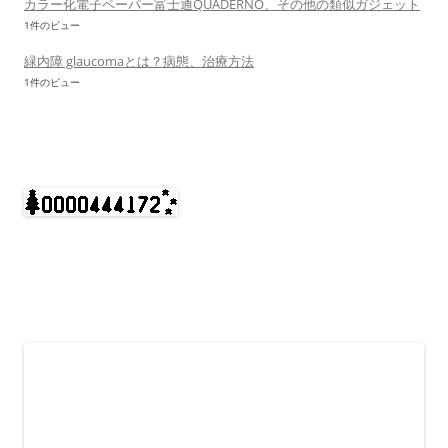
カラー化電子ペーパー富士通QUADERNO、その他の類似ガジェット
1件のビュー
緑内障 glaucomaとは？病態、治療方法
1件のビュー