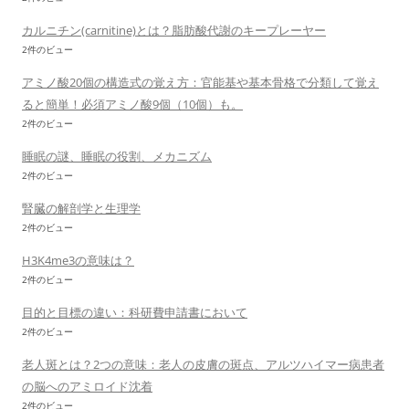
カルニチン(carnitine)とは？脂肪酸代謝のキープレーヤー
2件のビュー
アミノ酸20個の構造式の覚え方：官能基や基本骨格で分類して覚え
ると簡単！必須アミノ酸9個（10個）も。
2件のビュー
睡眠の謎、睡眠の役割、メカニズム
2件のビュー
腎臓の解剖学と生理学
2件のビュー
H3K4me3の意味は？
2件のビュー
目的と目標の違い：科研費申請書において
2件のビュー
老人斑とは？2つの意味：老人の皮膚の斑点、アルツハイマー病患者
の脳へのアミロイド沈着
2件のビュー