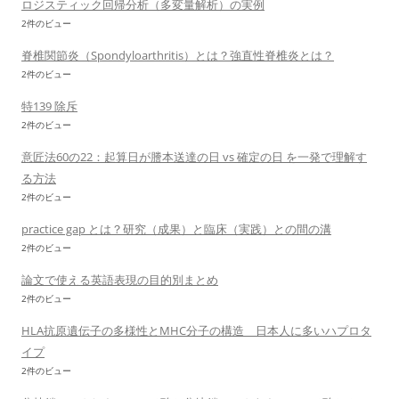
ロジスティック回帰分析（多変量解析）の実例
2件のビュー
脊椎関節炎（Spondyloarthritis）とは？強直性脊椎炎とは？
2件のビュー
特139 除斥
2件のビュー
意匠法60の22：起算日が謄本送達の日 vs 確定の日 を一発で理解す
る方法
2件のビュー
practice gap とは？研究（成果）と臨床（実践）との間の溝
2件のビュー
論文で使える英語表現の目的別まとめ
2件のビュー
HLA抗原遺伝子の多様性とMHC分子の構造 日本人に多いハプロタ
イプ
2件のビュー