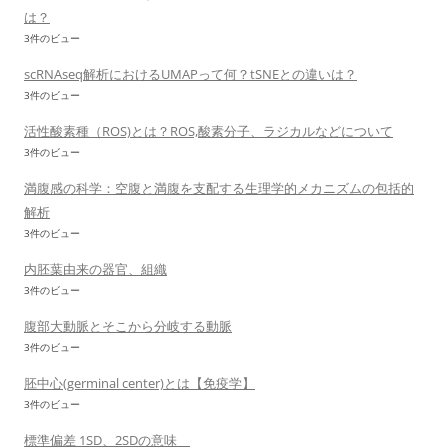
は？
3件のビュー
scRNAseq解析におけるUMAPって何？tSNEとの違いは？
3件のビュー
活性酸素種（ROS)とは？ROS,酸素分子、ラジカルなどについて
3件のビュー
満腹感の科学：空腹と満腹を支配する生理学的メカニズムの包括的
解析
3件のビュー
内胚葉由来の器官、組織
3件のビュー
腹部大動脈とそこから分岐する動脈
3件のビュー
胚中心(germinal center)とは【免疫学】
3件のビュー
標準偏差 1SD、2SDの意味