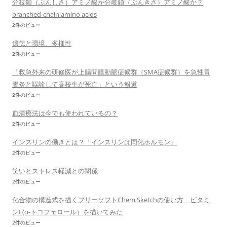
分枝鎖（ぶんしさ）アミノ酸か分岐鎖（ぶんきさ）アミノ酸か？
branched-chain amino acids
2件のビュー
遺伝と環境、多様性
2件のビュー
「救急外来の研修医が上腸間膜動脈症候群（SMA症候群）を急性胃
腸炎と誤診して高校生が死亡」という報道
2件のビュー
血清療法は今でも使われているの？
2件のビュー
インスリンの働きとは？「インスリンは同化ホルモン」
2件のビュー
笑いとストレス軽減との関係
2件のビュー
化合物の構造式を描くフリーソフトChem Sketchの使い方 ビタミ
ンE(α-トコフェロール）を描いてみた
2件のビュー