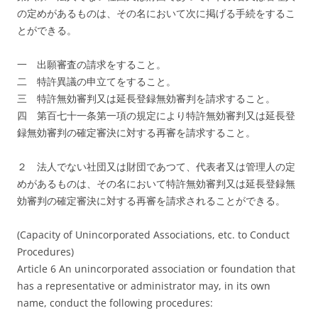
の定めがあるものは、その名において次に掲げる手続をするこ
とができる。
一 出願審査の請求をすること。
二 特許異議の申立てをすること。
三 特許無効審判又は延長登録無効審判を請求すること。
四 第百七十一条第一項の規定により特許無効審判又は延長登
録無効審判の確定審決に対する再審を請求すること。
２ 法人でない社団又は財団であつて、代表者又は管理人の定
めがあるものは、その名において特許無効審判又は延長登録無
効審判の確定審決に対する再審を請求されることができる。
(Capacity of Unincorporated Associations, etc. to Conduct
Procedures)
Article 6 An unincorporated association or foundation that
has a representative or administrator may, in its own
name, conduct the following procedures: