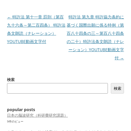
投
←
特許法 第十一章 罰則（第百
特許法 第九章 特許協力条約に
稿
九十六条～第二百四条） 特許法
基づく国際出願に係る特例（第
ナ
条文朗読（ナレーション）
百八十四条の三～第百八十四条
ビ
YOUTUBE動画文字付
の二十）特許法条文朗読（ナレ
ゲ
ーション）YOUTUBE動画文字
ー
付
→
シ
ョ
検索
ン
検索
popular posts
日本の脳波研究（科研費研究課題）
9件のビュー