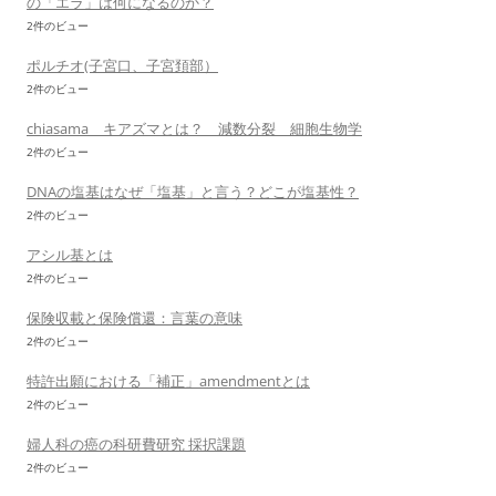
の「エラ」は何になるのか？
2件のビュー
ポルチオ(子宮口、子宮頚部）
2件のビュー
chiasama キアズマとは？ 減数分裂 細胞生物学
2件のビュー
DNAの塩基はなぜ「塩基」と言う？どこが塩基性？
2件のビュー
アシル基とは
2件のビュー
保険収載と保険償還：言葉の意味
2件のビュー
特許出願における「補正」amendmentとは
2件のビュー
婦人科の癌の科研費研究 採択課題
2件のビュー