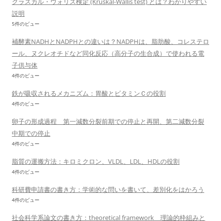
クラスカル・ウォリス検定 (Kruskal-Wallis test) とは？わかりやすい
説明
5件のビュー
補酵素NADHとNADPHとの違いは？NADPHは、脂肪酸、コレステロ
ール、ヌクレオチドなど同化反応（高分子の生合成）で使われる電
子供与体
4件のビュー
鉄が吸収されるメカニズム：胃酸とビタミンＣの役割
4件のビュー
卵子の形成過程 第一減数分裂前期での停止と再開、第二減数分裂
中期での停止
4件のビュー
脂質の運搬方法：キロミクロン、VLDL、LDL、HDLの役割
4件のビュー
科研費申請書の書き方：学術的な問いを書いて、差別化をはかろう
4件のビュー
社会科学系論文の書き方：theoretical framework 理論的枠組みと