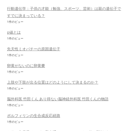
行動遺伝学：子供の才能（勉強、スポーツ、芸術）は親の遺伝子で
すでに決まっている？
1件のビュー
p値とは
1件のビュー
先天性ミオパチーの原因遺伝子
1件のビュー
卵黄がないのに卵黄嚢
1件のビュー
上肢や下肢が出る位置はどのようにして決まるのか？
1件のビュー
脳外科医 竹田くん あり得ない脳神経外科医 竹田くんの物語
1件のビュー
ポルフィリンの生合成反応経路
1件のビュー