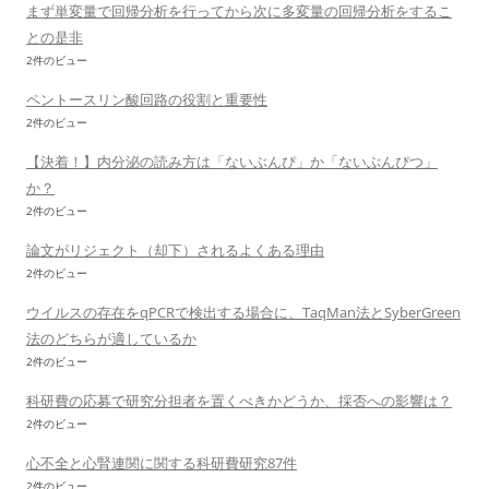
まず単変量で回帰分析を行ってから次に多変量の回帰分析をするこ
との是非
2件のビュー
ペントースリン酸回路の役割と重要性
2件のビュー
【決着！】内分泌の読み方は「ないぶんぴ」か「ないぶんぴつ」
か？
2件のビュー
論文がリジェクト（却下）されるよくある理由
2件のビュー
ウイルスの存在をqPCRで検出する場合に、TaqMan法とSyberGreen
法のどちらが適しているか
2件のビュー
科研費の応募で研究分担者を置くべきかどうか、採否への影響は？
2件のビュー
心不全と心腎連関に関する科研費研究87件
2件のビュー