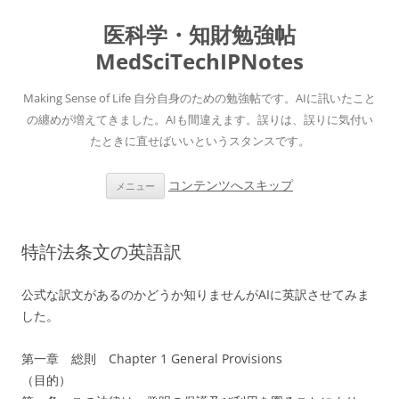
医科学・知財勉強帖
MedSciTechIPNotes
Making Sense of Life 自分自身のための勉強帖です。AIに訊いたこと
の纏めが増えてきました。AIも間違えます。誤りは、誤りに気付い
たときに直せばいいというスタンスです。
コンテンツへスキップ
メニュー
特許法条文の英語訳
公式な訳文があるのかどうか知りませんがAIに英訳させてみま
した。
第一章 総則 Chapter 1 General Provisions
（目的）