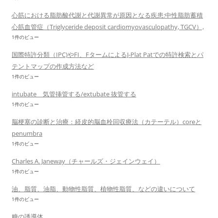
心筋における脂肪酸代謝と代謝異常が原因となる疾患:中性脂肪蓄積
心筋血管症（Triglyceride deposit cardiomyovasculopathy, TGCV）,
1件のビュー
国際特許分類（IPC)やFI、FタームによるJ-Plat Patでの特許検索とパ
テントマップの作成方法など
1件のビュー
intubate 気管挿管する/extubate 抜管する
1件のビュー
脳梗塞の診断と治療：経皮的脳血栓回収療法（カテーテル）coreと
penumbra
1件のビュー
Charles A. Janeway（チャールズ・ジェインウェイ）
1件のビュー
油、脂質、油脂、動物性脂質、植物性脂質、などの違いについて
1件のビュー
糖の誘導体