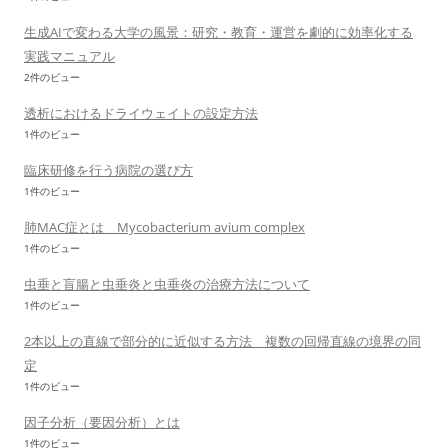
生成AIで変わる大学の風景：研究・教育・運営を劇的に効率化する
実践マニュアル
2件のビュー
透析におけるドライウェイトの設定方法
1件のビュー
臨床研修を行う病院の選び方
1件のビュー
肺MAC症とは Mycobacterium avium complex
1件のビュー
虫垂と盲腸と虫垂炎と虫垂炎の治療方法について
1件のビュー
2本以上の直線で部分的に近似する方法 複数の回帰直線の境界の同
定
1件のビュー
因子分析（要因分析）とは
1件のビュー