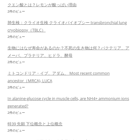
クエン酸とは？レモンが酸っぱい理由
2件のビュー
肺生検：クライオ生検 クライオバイオプシー transbronchial lung
cryobiopsy（TBLC）
2件のビュー
生物にはなぜ寿命があるのか？不死の生き物は何？バクテリア、ア
メーバ、プラナリア、ヒドラ、酵母
2件のビュー
ミトコンドリア・イブ、アダム、 Most recent common
ancestor（MRCA), LUCA
2件のビュー
In alanine-glucose cycle in muscle cells, are NH4+ ammonium ions
generated?
2件のビュー
特39 先願 下位概念と上位概念
2件のビュー