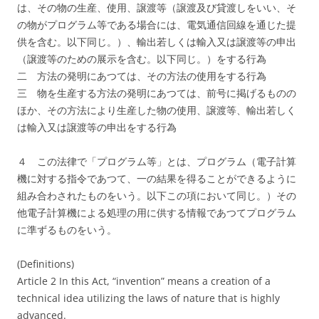
は、その物の生産、使用、譲渡等（譲渡及び貸渡しをいい、そ
の物がプログラム等である場合には、電気通信回線を通じた提
供を含む。以下同じ。）、輸出若しくは輸入又は譲渡等の申出
（譲渡等のための展示を含む。以下同じ。）をする行為
二 方法の発明にあつては、その方法の使用をする行為
三 物を生産する方法の発明にあつては、前号に掲げるものの
ほか、その方法により生産した物の使用、譲渡等、輸出若しく
は輸入又は譲渡等の申出をする行為
４ この法律で「プログラム等」とは、プログラム（電子計算
機に対する指令であつて、一の結果を得ることができるように
組み合わされたものをいう。以下この項において同じ。）その
他電子計算機による処理の用に供する情報であつてプログラム
に準ずるものをいう。
(Definitions)
Article 2 In this Act, “invention” means a creation of a
technical idea utilizing the laws of nature that is highly
advanced.