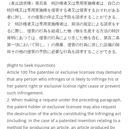
（差止請求権）第百条 特許権者又は専用実施権者は、自己の
特許権又は専用実施権を侵害する者又は侵害するおそれがある
者に対し、その侵害の停止又は予防を請求することができる。
２ 特許権者又は専用実施権者は、前項の規定による請求をす
るに際し、侵害の行為を組成した物（物を生産する方法の特許
発明にあつては、侵害の行為により生じた物を含む。第百二条
第一項において同じ。）の廃棄、侵害の行為に供した設備の除
却その他の侵害の予防に必要な行為を請求することができる。
(Right to Seek Injunction)
Article 100 The patentee or exclusive licensee may demand
that any person who infringes or is likely to infringe his or
her patent right or exclusive license right cease or prevent
such infringement.
2. When making a request under the preceding paragraph,
the patent holder or exclusive licensee may also request
the destruction of the article constituting the infringing act
(including, in the case of a patented invention relating to a
method for producing an article, an article produced by