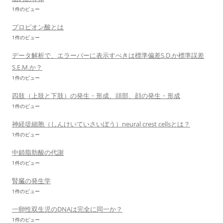
1件のビュー
プロピオン酸とは
1件のビュー
データ解析で、エラーバーに表示すべきは標準偏差S.D.か標準誤差
S.E.M.か？
1件のビュー
四肢（上肢と下肢）の発生・形成、頭部、顔の発生・形成
1件のビュー
神経堤細胞（しんけいていさいぼう）neural crest cellsとは？
1件のビュー
中鎖脂肪酸の代謝
1件のビュー
腎臓の発生学
1件のビュー
一卵性双生児のDNAは完全に同一か？
1件のビュー