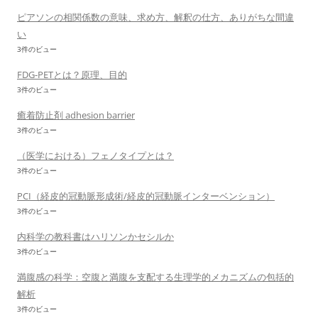
ピアソンの相関係数の意味、求め方、解釈の仕方、ありがちな間違
い
3件のビュー
FDG-PETとは？原理、目的
3件のビュー
癒着防止剤 adhesion barrier
3件のビュー
（医学における）フェノタイプとは？
3件のビュー
PCI（経皮的冠動脈形成術/経皮的冠動脈インターベンション）
3件のビュー
内科学の教科書はハリソンかセシルか
3件のビュー
満腹感の科学：空腹と満腹を支配する生理学的メカニズムの包括的
解析
3件のビュー