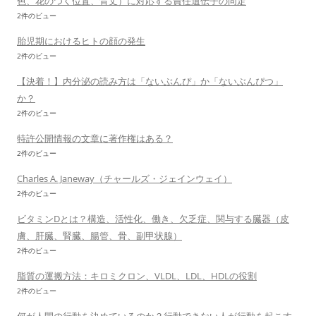
色、花のつく位置、背丈）に対応する責任遺伝子の同定
2件のビュー
胎児期におけるヒトの顔の発生
2件のビュー
【決着！】内分泌の読み方は「ないぶんぴ」か「ないぶんぴつ」
か？
2件のビュー
特許公開情報の文章に著作権はある？
2件のビュー
Charles A. Janeway（チャールズ・ジェインウェイ）
2件のビュー
ビタミンDとは？構造、活性化、働き、欠乏症、関与する臓器（皮
膚、肝臓、腎臓、腸管、骨、副甲状腺）
2件のビュー
脂質の運搬方法：キロミクロン、VLDL、LDL、HDLの役割
2件のビュー