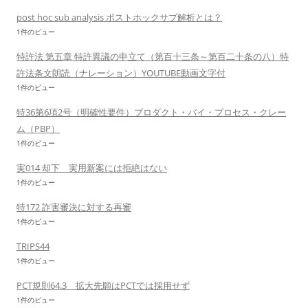
post hoc sub analysis ポストホックサブ解析とは？
1件のビュー
特許法 第五章 特許異議の申立て（第百十三条～第百二十条の八）特
許法条文朗読（ナレーション）YOUTUBE動画文字付
1件のビュー
特36第6項2号（明確性要件）プロダクト・バイ・プロセス・クレー
ム（PBP）
1件のビュー
実014 却下 実用新案には拒絶はない
1件のビュー
特172 詐害審決に対する再審
1件のビュー
TRIPS44
1件のビュー
PCT規則64.3 拡大先願はPCTでは採用せず
1件のビュー