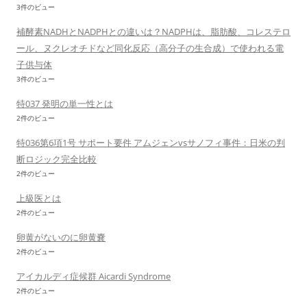
3件のビュー
補酵素NADHとNADPHとの違いは？NADPHは、脂肪酸、コレステロ
ール、ヌクレオチドなど同化反応（高分子の生合成）で使われる電
子供与体
3件のビュー
特037 発明の単一性とは
2件のビュー
特036第6項1号 サポート要件 アムジェンvsサノフィ事件：日米の判
断ロジック完全比較
2件のビュー
上級医とは
2件のビュー
卵黄がないのに卵黄嚢
2件のビュー
アイカルディ症候群 Aicardi Syndrome
2件のビュー