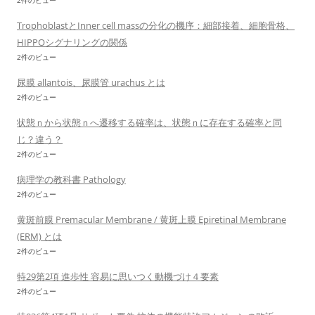
2件のビュー
TrophoblastとInner cell massの分化の機序：細部接着、細胞骨格、
HIPPOシグナリングの関係
2件のビュー
尿膜 allantois、尿膜管 urachus とは
2件のビュー
状態ｎから状態ｎへ遷移する確率は、状態ｎに存在する確率と同
じ？違う？
2件のビュー
病理学の教科書 Pathology
2件のビュー
黄斑前膜 Premacular Membrane / 黄斑上膜 Epiretinal Membrane
(ERM) とは
2件のビュー
特29第2項 進歩性 容易に思いつく動機づけ４要素
2件のビュー