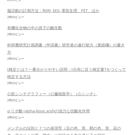
脳活動の計測方法：fMRI, EEG, 電気生理、PET、ほか
2件のビュー
有機化合物の中の原子の酸化数
2件のビュー
科研費研究計画調書（申請書）研究者の遂行能力（業績欄）の書き
方
2件のビュー
t検定とは？一番分かりやすい説明：t分布に従う検定量Tをつくって
検定する方法
2件のビュー
心筋シンチグラフィー（心臓核医学）（心シンチ）
2件のビュー
α-リポ酸 (alpha-lipoic acid)の強力な抗酸化作用
2件のビュー
メンデルの法則と７つの表現型（豆の色、形、鞘の色、形、花の