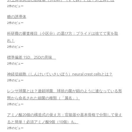
2件のビュー
糖の誘導体
2件のビュー
科研費の審査種目（小区分）の選び方：プライドは捨てて実を取
れ！
2件のビュー
標準偏差 1SD、2SDの意味
2件のビュー
神経堤細胞（しんけいていさいぼう）neural crest cellsとは？
2件のビュー
レンサ球菌とは？連鎖球菌、球状の菌が鎖のように連なっている形
態から命名された細菌の種類（「属名」）
2件のビュー
アミノ酸20個の構造式の覚え方：官能基や基本骨格で分類して覚え
ると簡単！必須アミノ酸9個（10個）も。
2件のビュー