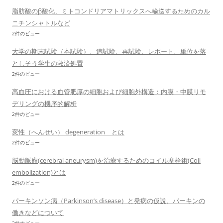
脂肪酸のβ酸化、ミトコンドリアマトリックスへ輸送するためのカル
ニチンシャトルなど
2件のビュー
大学の期末試験（本試験）、追試験、再試験、レポート、単位を落
としそう学生の救済処置
2件のビュー
高血圧における血管肥厚の細胞および細胞外構造：内膜・中膜リモ
デリングの機序的解析
2件のビュー
変性（へんせい） degeneration とは
2件のビュー
脳動脈瘤(cerebral aneurysm)を治療するためのコイル塞栓術(Coil
embolization)とは
2件のビュー
パーキンソン病（Parkinson’s disease）と発病の仮説、パーキンの
働きなどについて