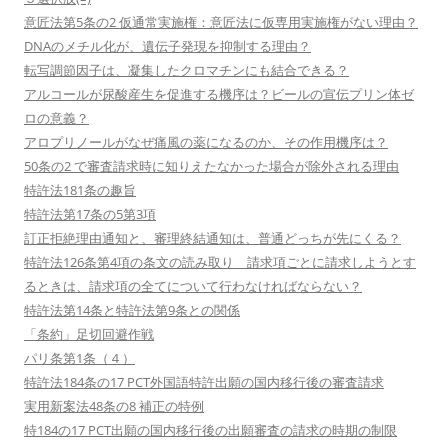
意匠法第5条の2 仮通常実施権：意匠法に仮専用実施権がない理由？
DNAのメチル化が、遺伝子発現を抑制する理由？
転写調節因子は、凝集したクロマチンにも結合できる？
アルコールが尿酸産生を促進する機序は？ビールの宣伝プリン体ゼ
ロの意義？
アロプリノールがなぜ痛風の薬になるのか、その作用機序は？
50条の2 で審査請求時に知りえたなかった場合が除外される理由
特許法181条の趣旨
特許法第17条の5第3項
訂正拒絶理由通知と、審理終結通知は、普通どっちが先にくる？
特許法126条第4項の条文の読み取り 請求項ごとに請求しようとす
るときは、請求項の全てについて行わなければならない？
特許法第14条と特許法第9条との関係
「条約」足切回避作戦
パリ条第1条（４）
特許法184条の17 PCT外国語特許出願の国内移行後の審査請求
実用新案法48条の8 補正の特例
特184の17 PCT出願の国内移行後の出願審査の請求の時期の制限