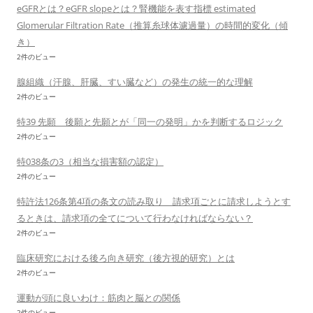
eGFRとは？eGFR slopeとは？腎機能を表す指標 estimated
Glomerular Filtration Rate（推算糸球体濾過量）の時間的変化（傾
き）
2件のビュー
腺組織（汗腺、肝臓、すい臓など）の発生の統一的な理解
2件のビュー
特39 先願 後願と先願とが「同一の発明」かを判断するロジック
2件のビュー
特038条の3（相当な損害額の認定）
2件のビュー
特許法126条第4項の条文の読み取り 請求項ごとに請求しようとす
るときは、請求項の全てについて行わなければならない？
2件のビュー
臨床研究における後ろ向き研究（後方視的研究）とは
2件のビュー
運動が頭に良いわけ：筋肉と脳との関係
2件のビュー