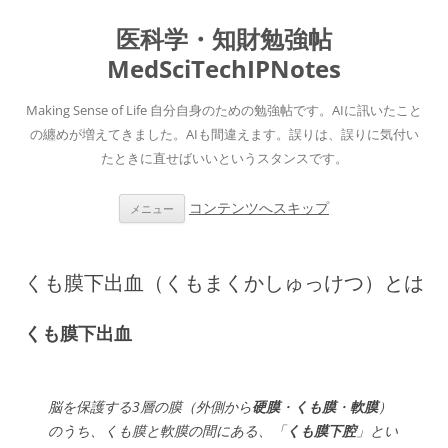
医科学・知財勉強帖
MedSciTechIPNotes
Making Sense of Life 自分自身のための勉強帖です。AIに訊いたこと
の纏めが増えてきました。AIも間違えます。誤りは、誤りに気付い
たときに直せばいいというスタンスです。
コンテンツへスキップ
メニュー
くも膜下出血（くもまくかしゅっけつ）とは
くも膜下出血
脳を保護する3層の膜（外側から
硬膜
・
くも膜
・
軟膜
）
のうち、くも膜と軟膜の間にある、「
くも膜下腔
」とい