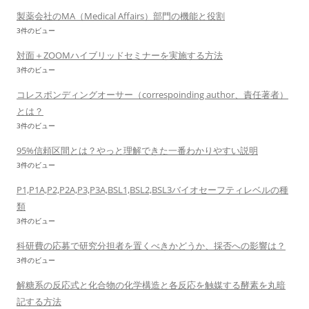
製薬会社のMA（Medical Affairs）部門の機能と役割
3件のビュー
対面＋ZOOMハイブリッドセミナーを実施する方法
3件のビュー
コレスポンディングオーサー（correspoinding author、責任著者）
とは？
3件のビュー
95%信頼区間とは？やっと理解できた一番わかりやすい説明
3件のビュー
P1,P1A,P2,P2A,P3,P3A,BSL1,BSL2,BSL3バイオセーフティレベルの種
類
3件のビュー
科研費の応募で研究分担者を置くべきかどうか、採否への影響は？
3件のビュー
解糖系の反応式と化合物の化学構造と各反応を触媒する酵素を丸暗
記する方法