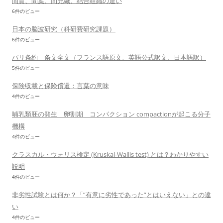
間質、間葉、間充織、結合組織の違い
6件のビュー
日本の脳波研究（科研費研究課題）
6件のビュー
パリ条約 条文全文（フランス語原文、英語公式訳文、日本語訳）
5件のビュー
保険収載と保険償還：言葉の意味
4件のビュー
哺乳類胚の発生 卵割期 コンパクション compactionが起こる分子
機構
4件のビュー
クラスカル・ウォリス検定 (Kruskal-Wallis test) とは？わかりやすい
説明
4件のビュー
非劣性試験とは何か？「”有意に劣性であった”とはいえない」との違
い
4件のビュー