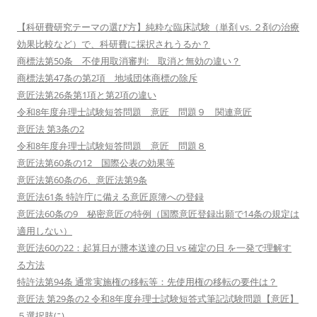
【科研費研究テーマの選び方】純粋な臨床試験（単剤 vs. ２剤の治療
効果比較など）で、科研費に採択されうるか？
商標法第50条 不使用取消審判: 取消と無効の違い？
商標法第47条の第2項 地域団体商標の除斥
意匠法第26条第1項と第2項の違い
令和8年度弁理士試験短答問題 意匠 問題９ 関連意匠
意匠法 第3条の2
令和8年度弁理士試験短答問題 意匠 問題８
意匠法第60条の12 国際公表の効果等
意匠法第60条の6、意匠法第9条
意匠法61条 特許庁に備える意匠原簿への登録
意匠法60条の9 秘密意匠の特例（国際意匠登録出願で14条の規定は
適用しない）
意匠法60の22：起算日が謄本送達の日 vs 確定の日 を一発で理解す
る方法
特許法第94条 通常実施権の移転等：先使用権の移転の要件は？
意匠法 第29条の2 令和8年度弁理士試験短答式筆記試験問題【意匠】
５選択肢(ﾆ)