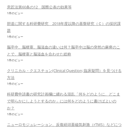
意匠法第60条の12 国際公表の効果等
1件のビュー
胆道に関する科研費研究 2018年度以降の基盤研究（Ｃ）の採択課
題
1件のビュー
脳卒中、脳梗塞、脳溢血の違いは何？脳卒中は脳の突然の麻痺のこ
とで、脳梗塞と脳溢血を合わせた総称
1件のビュー
クリニカル・クエスチョン(Clinical Question; 臨床疑問）を見つける
方法
1件のビュー
科研費申請書の研究計画欄に纏わる混乱「何をどのように、どこま
で明らかにしようとするのか」には何をどのように書けばよいの
か？
1件のビュー
ニューロモジュレーション、反復経頭蓋磁気刺激（rTMS）などにつ