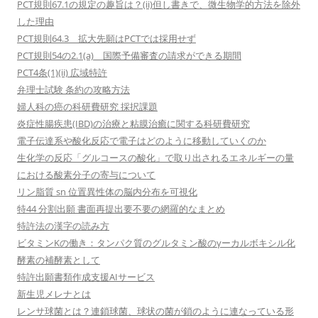
PCT規則67.1の規定の趣旨は？(ii)但し書きで、微生物学的方法を除外
した理由
PCT規則64.3 拡大先願はPCTでは採用せず
PCT規則54の2.1(a) 国際予備審査の請求ができる期間
PCT4条(1)(ii) 広域特許
弁理士試験 条約の攻略方法
婦人科の癌の科研費研究 採択課題
炎症性腸疾患(IBD)の治療と粘膜治癒に関する科研費研究
電子伝達系や酸化反応で電子はどのように移動していくのか
生化学の反応「グルコースの酸化」で取り出されるエネルギーの量
における酸素分子の寄与について
リン脂質 sn 位置異性体の脳内分布を可視化
特44 分割出願 書面再提出要不要の網羅的なまとめ
特許法の漢字の読み方
ビタミンKの働き：タンパク質のグルタミン酸のγーカルボキシル化
酵素の補酵素として
特許出願書類作成支援AIサービス
新生児メレナとは
レンサ球菌とは？連鎖球菌、球状の菌が鎖のように連なっている形