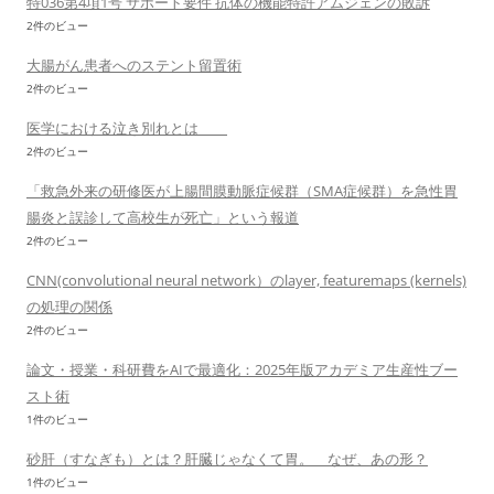
特036第4項1号 サポート要件 抗体の機能特許アムジェンの敗訴
2件のビュー
大腸がん患者へのステント留置術
2件のビュー
医学における泣き別れとは
2件のビュー
「救急外来の研修医が上腸間膜動脈症候群（SMA症候群）を急性胃
腸炎と誤診して高校生が死亡」という報道
2件のビュー
CNN(convolutional neural network）のlayer, featuremaps (kernels)
の処理の関係
2件のビュー
論文・授業・科研費をAIで最適化：2025年版アカデミア生産性ブー
スト術
1件のビュー
砂肝（すなぎも）とは？肝臓じゃなくて胃。 なぜ、あの形？
1件のビュー