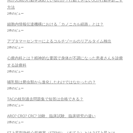
何が人間の行動を決めているのか？行動できない人が行動を起こす
方法
2件のビュー
細胞内情報伝達機構における「カノニカル経路」とは？
2件のビュー
アプタマーセンサーによるコルチゾールのリアルタイム検出
2件のビュー
心療内科とは？精神的な要因で身体が不調になった患者さんを診療
する診療科
2件のビュー
哺乳類は爬虫類から進化したわけではなかったの？
2件のビュー
TACの枝別過去問題集で短答は合格できる？
2件のビュー
ARO? CRO? CRC? 治験、臨床試験、臨床研究の違い
2件のビュー
ST上昇型急性心筋梗塞（STEMI）（すてみ）とは？ST上昇とは