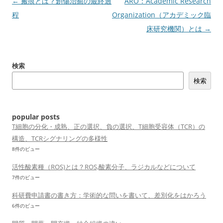
投
←
瘢痕とは？創傷治癒の最終過
ARO：Academic Research
稿
程
Organization（アカデミック臨
ナ
床研究機関）とは
→
ビ
ゲ
検索
ー
検索
シ
ョ
ン
popular posts
T細胞の分化・成熟、正の選択、負の選択、T細胞受容体（TCR）の
構造、TCRシグナリングの多様性
8件のビュー
活性酸素種（ROS)とは？ROS,酸素分子、ラジカルなどについて
7件のビュー
科研費申請書の書き方：学術的な問いを書いて、差別化をはかろう
6件のビュー