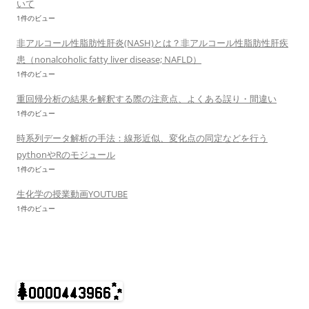
いて
1件のビュー
非アルコール性脂肪性肝炎(NASH)とは？非アルコール性脂肪性肝疾
患（nonalcoholic fatty liver disease; NAFLD）
1件のビュー
重回帰分析の結果を解釈する際の注意点、よくある誤り・間違い
1件のビュー
時系列データ解析の手法：線形近似、変化点の同定などを行う
pythonやRのモジュール
1件のビュー
生化学の授業動画YOUTUBE
1件のビュー