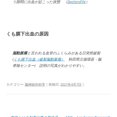
う隙間に出血が起こった状態 （
DoctorsFile
）
くも膜下出血の原因
脳動脈瘤
と言われる血管のふくらみがある日突然破裂
(
くも膜下出血（破裂脳動脈瘤）
秋田県立循環器・脳
脊髄センター) 説明の写真がわかりやすい。
カテゴリー:
脳神経外科学
| 投稿日:
2021年4月7日
|