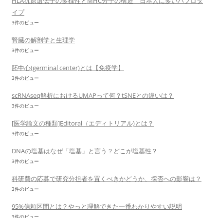
HLA抗原遺伝子の多様性とMHC分子の構造 日本人に多いハプロタ
イプ
3件のビュー
腎臓の解剖学と生理学
3件のビュー
胚中心(germinal center)とは【免疫学】
3件のビュー
scRNAseq解析におけるUMAPって何？tSNEとの違いは？
3件のビュー
[医学論文の種類]Editoral（エディトリアル)とは？
3件のビュー
DNAの塩基はなぜ「塩基」と言う？どこが塩基性？
3件のビュー
科研費の応募で研究分担者を置くべきかどうか、採否への影響は？
3件のビュー
95%信頼区間とは？やっと理解できた一番わかりやすい説明
3件のビュー