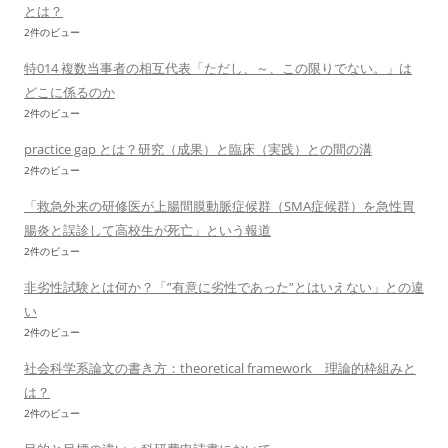
とは？
2件のビュー
特014 複数当事者の相互代表「ただし、～、この限りでない。」は
どこに係るのか
2件のビュー
practice gap とは？研究（成果）と臨床（実践）との間の溝
2件のビュー
「救急外来の研修医が上腸間膜動脈症候群（SMA症候群）を急性胃
腸炎と誤診して高校生が死亡」という報道
2件のビュー
非劣性試験とは何か？「”有意に劣性であった”とはいえない」との違
い
2件のビュー
社会科学系論文の書き方：theoretical framework 理論的枠組みと
は？
2件のビュー