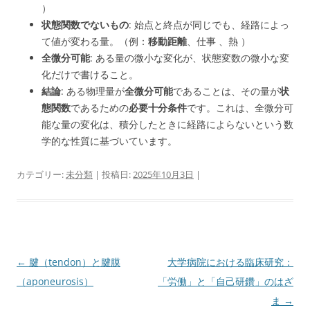
）
状態関数でないもの
: 始点と終点が同じでも、経路によっ
て値が変わる量。（例：
移動距離
、仕事 、熱 ）
全微分可能
: ある量の微小な変化が、状態変数の微小な変
化だけで書けること。
結論
: ある物理量が
全微分可能
であることは、その量が
状
態関数
であるための
必要十分条件
です。これは、全微分可
能な量の変化は、積分したときに経路によらないという数
学的な性質に基づいています。
カテゴリー:
未分類
| 投稿日:
2025年10月3日
|
投
←
腱（tendon）と腱膜
大学病院における臨床研究：
稿
（aponeurosis）
「労働」と「自己研鑽」のはざ
ナ
ま
→