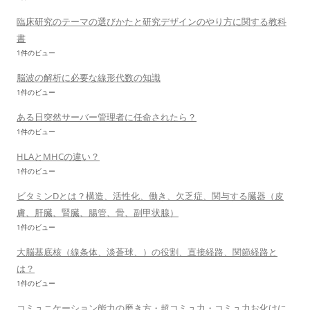
臨床研究のテーマの選びかたと研究デザインのやり方に関する教科
書
1件のビュー
脳波の解析に必要な線形代数の知識
1件のビュー
ある日突然サーバー管理者に任命されたら？
1件のビュー
HLAとMHCの違い？
1件のビュー
ビタミンDとは？構造、活性化、働き、欠乏症、関与する臓器（皮
膚、肝臓、腎臓、腸管、骨、副甲状腺）
1件のビュー
大脳基底核（線条体、淡蒼球、）の役割、直接経路、関節経路と
は？
1件のビュー
コミュニケーション能力の磨き方・超コミュ力・コミュ力お化けに