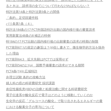
るときは、請求項の全てについて行わなければならない？
特許法第14条と特許法第9条との関係
「条約」足切回避作戦
パリ条第1条（４）
特許法184条の17 PCT外国語特許出願の国内移行後の審査請求
実用新案法48条の8 補正の特例
特184の17 PCT出願の国内移行後の出願審査の請求の時期の制限
PCT規則67.1の規定の趣旨は？(ii)但し書きで、微生物学的方法を除外
した理由
PCT規則64.3 拡大先願はPCTでは採用せず
PCT規則54の2.1(a) 国際予備審査の請求ができる期間
PCT4条(1)(ii) 広域特許
弁理士試験 条約の攻略方法
婦人科の癌の科研費研究 採択課題
炎症性腸疾患(IBD)の治療と粘膜治癒に関する科研費研究
電子伝達系や酸化反応で電子はどのように移動していくのか
生化学の反応「グルコースの酸化」で取り出されるエネルギーの量
における酸素分子の寄与について