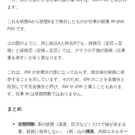
ます。
これを状態Aから状態Bまで積分したものが仕事の総量 W=∫AB​
PdV です。
上の図のように、同じ始点Aと終点Bでも、経路①（定圧→定
積）と経路②（定積→定圧）では、グラフの下側の面積（仕事
量を表す）が全く異なります。
これは、dW が全微分の形になっておらず、積分値が経路に依
存することを示しています。そのため、dW のことを全微分と
区別して不完全微分と呼び、δW や d′W と書くこともありま
す。仕事 W は状態関数ではありません。
まとめ
状態関数
: 系の状態（温度、圧力など）だけで値が決まる
量。経路に依存しない。（例：山の
標高
、内部エネルギー