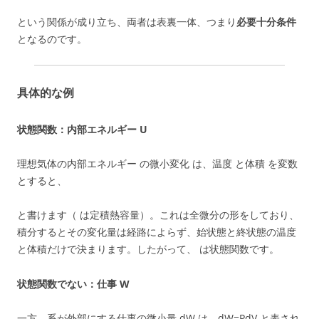
という関係が成り立ち、両者は表裏一体、つまり
必要十分条件
となるのです。
具体的な例
状態関数：内部エネルギー U
理想気体の内部エネルギー の微小変化 は、温度 と体積 を変数
とすると、
と書けます（ は定積熱容量）。これは全微分の形をしており、
積分するとその変化量は経路によらず、始状態と終状態の温度
と体積だけで決まります。したがって、 は状態関数です。
状態関数でない：仕事 W
一方、系が外部にする仕事の微小量 dW は、dW=PdV と表され