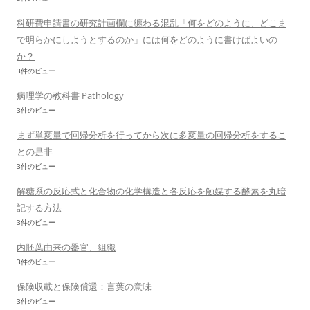
科研費申請書の研究計画欄に纏わる混乱「何をどのように、どこま
で明らかにしようとするのか」には何をどのように書けばよいの
か？
3件のビュー
病理学の教科書 Pathology
3件のビュー
まず単変量で回帰分析を行ってから次に多変量の回帰分析をするこ
との是非
3件のビュー
解糖系の反応式と化合物の化学構造と各反応を触媒する酵素を丸暗
記する方法
3件のビュー
内胚葉由来の器官、組織
3件のビュー
保険収載と保険償還：言葉の意味
3件のビュー