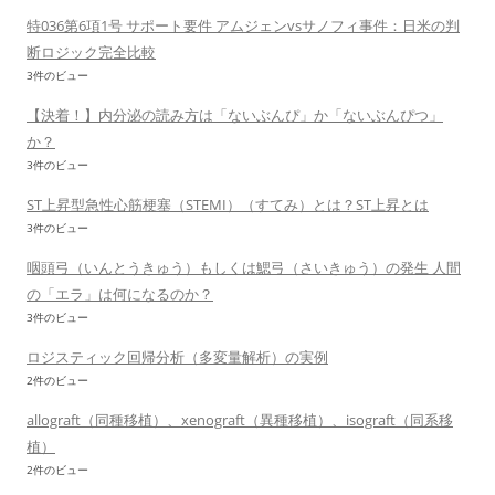
特036第6項1号 サポート要件 アムジェンvsサノフィ事件：日米の判
断ロジック完全比較
3件のビュー
【決着！】内分泌の読み方は「ないぶんぴ」か「ないぶんぴつ」
か？
3件のビュー
ST上昇型急性心筋梗塞（STEMI）（すてみ）とは？ST上昇とは
3件のビュー
咽頭弓（いんとうきゅう）もしくは鰓弓（さいきゅう）の発生 人間
の「エラ」は何になるのか？
3件のビュー
ロジスティック回帰分析（多変量解析）の実例
2件のビュー
allograft（同種移植）、xenograft（異種移植）、isograft（同系移
植）
2件のビュー