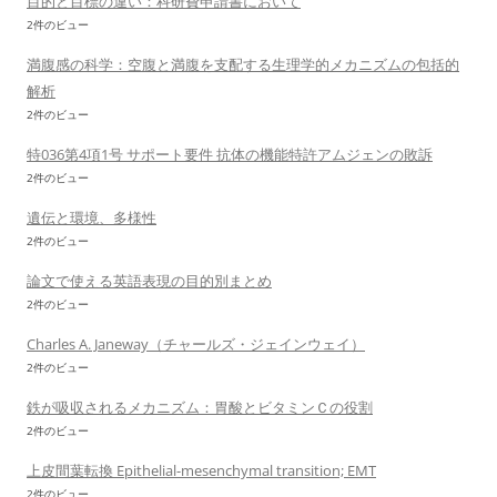
目的と目標の違い：科研費申請書において
2件のビュー
満腹感の科学：空腹と満腹を支配する生理学的メカニズムの包括的
解析
2件のビュー
特036第4項1号 サポート要件 抗体の機能特許アムジェンの敗訴
2件のビュー
遺伝と環境、多様性
2件のビュー
論文で使える英語表現の目的別まとめ
2件のビュー
Charles A. Janeway（チャールズ・ジェインウェイ）
2件のビュー
鉄が吸収されるメカニズム：胃酸とビタミンＣの役割
2件のビュー
上皮間葉転換 Epithelial-mesenchymal transition; EMT
2件のビュー