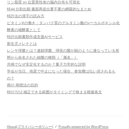
リン脂質 sn 位置異性体の脳内分布を可視化
特44 分割出願 書面再提出要不要の網羅的なまとめ
特許法の漢字の読み方
ビタミンKの働き：タンパク質のグルタミン酸のγーカルボキシル化
酵素の補酵素として
特許出願書類作成支援AIサービス
新生児メレナとは
レンサ球菌とは？連鎖球菌、球状の菌が鎖のように連なっている形
態から命名された細菌の種類（「属名」）
共鳴でなぜ安定化するのか？量子力学的な説明
学会が当日、地震で中止になった場合、参加費は払い戻されるも
の？
商01 商標法の目的
特017の2 補正できる範囲がタイミングで狭まる根拠条文
About(プライバシーポリシー)
Proudly powered by WordPress