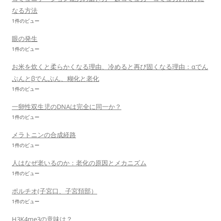
なる方法
1件のビュー
眼の発生
1件のビュー
お米を炊くと柔らかくなる理由、冷めると再び固くなる理由：αでん
ぷんとβでんぷん、糊化と老化
1件のビュー
一卵性双生児のDNAは完全に同一か？
1件のビュー
メラトニンの合成経路
1件のビュー
人はなぜ老いるのか：老化の原因とメカニズム
1件のビュー
ポルチオ(子宮口、子宮頚部）
1件のビュー
H3K4me3の意味は？