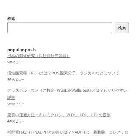
ビ
ゲ
検索
ー
検索
シ
ョ
ン
popular posts
日本の脳波研究（科研費研究課題）
5件のビュー
活性酸素種（ROS)とは？ROS,酸素分子、ラジカルなどについて
5件のビュー
クラスカル・ウォリス検定 (Kruskal-Wallis test) とは？わかりやすい
説明
5件のビュー
脂質の運搬方法：キロミクロン、VLDL、LDL、HDLの役割
4件のビュー
補酵素NADHとNADPHとの違いは？NADPHは、脂肪酸、コレステロ