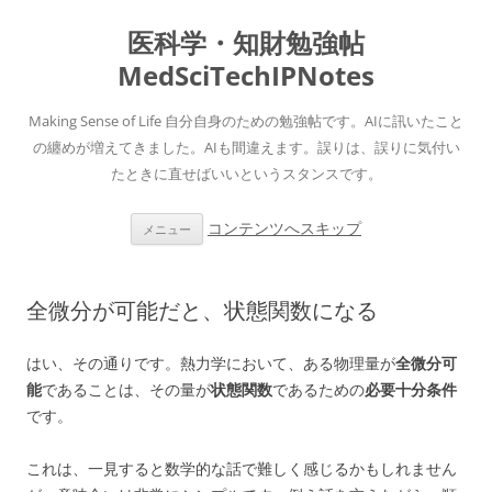
医科学・知財勉強帖
MedSciTechIPNotes
Making Sense of Life 自分自身のための勉強帖です。AIに訊いたこと
の纏めが増えてきました。AIも間違えます。誤りは、誤りに気付い
たときに直せばいいというスタンスです。
コンテンツへスキップ
メニュー
全微分が可能だと、状態関数になる
はい、その通りです。熱力学において、ある物理量が
全微分可
能
であることは、その量が
状態関数
であるための
必要十分条件
です。
これは、一見すると数学的な話で難しく感じるかもしれません