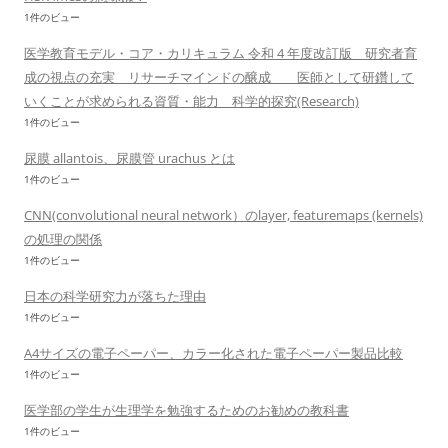
1件のビュー
医学教育モデル・コア・カリキュラム 令和 4 年度改訂版 研究者育
成の視点の充実 リサーチマインドの醸成 医師として研鑽して
いくことが求められる資質・能力 科学的探究(Research)
1件のビュー
尿膜 allantois、尿膜管 urachus とは
1件のビュー
CNN(convolutional neural network）のlayer, featuremaps (kernels)
の処理の関係
1件のビュー
日本の科学研究力が落ちた理由
1件のビュー
A4サイズの電子ペーパー、カラー化された電子ペーパー製品比較
1件のビュー
医学部の学生が生理学を勉強するためのお勧めの教科書
1件のビュー