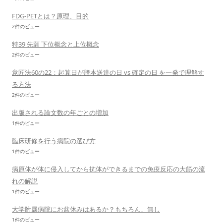
FDG-PETとは？原理、目的
2件のビュー
特39 先願 下位概念と上位概念
2件のビュー
意匠法60の22：起算日が謄本送達の日 vs 確定の日 を一発で理解す
る方法
2件のビュー
出版される論文数の年ごとの増加
1件のビュー
臨床研修を行う病院の選び方
1件のビュー
病原体が体に侵入してから抗体ができるまでの免疫反応の大筋の流
れの解説
1件のビュー
大学附属病院にお盆休みはあるか？もちろん、無し
1件のビュー