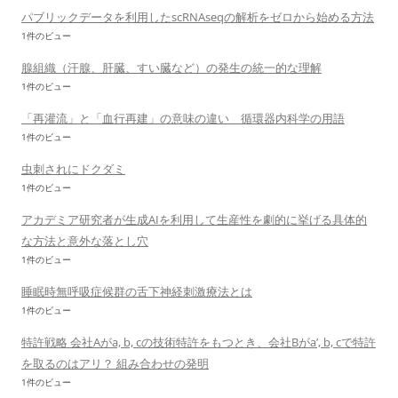
パブリックデータを利用したscRNAseqの解析をゼロから始める方法
1件のビュー
腺組織（汗腺、肝臓、すい臓など）の発生の統一的な理解
1件のビュー
「再灌流」と「血行再建」の意味の違い 循環器内科学の用語
1件のビュー
虫刺されにドクダミ
1件のビュー
アカデミア研究者が生成AIを利用して生産性を劇的に挙げる具体的
な方法と意外な落とし穴
1件のビュー
睡眠時無呼吸症候群の舌下神経刺激療法とは
1件のビュー
特許戦略 会社Aがa, b, cの技術特許をもつとき、会社Bがa’, b, cで特許
を取るのはアリ？ 組み合わせの発明
1件のビュー