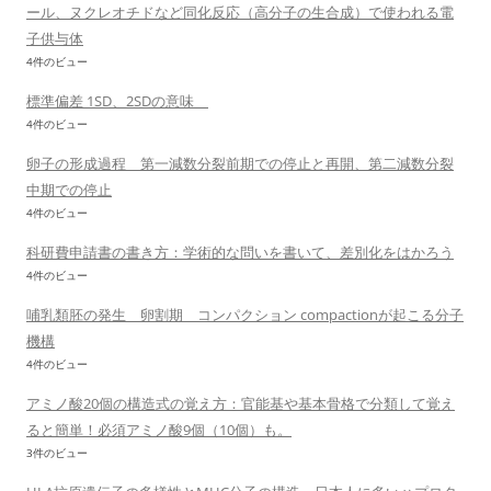
ール、ヌクレオチドなど同化反応（高分子の生合成）で使われる電
子供与体
4件のビュー
標準偏差 1SD、2SDの意味
4件のビュー
卵子の形成過程 第一減数分裂前期での停止と再開、第二減数分裂
中期での停止
4件のビュー
科研費申請書の書き方：学術的な問いを書いて、差別化をはかろう
4件のビュー
哺乳類胚の発生 卵割期 コンパクション compactionが起こる分子
機構
4件のビュー
アミノ酸20個の構造式の覚え方：官能基や基本骨格で分類して覚え
ると簡単！必須アミノ酸9個（10個）も。
3件のビュー