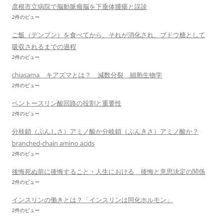
彦根市立病院で脳動脈瘤脳を下垂体腫瘍と誤診
2件のビュー
ご飯（デンプン）を食べてから、それが消化され、ブドウ糖として
吸収されるまでの過程
2件のビュー
chiasama キアズマとは？ 減数分裂 細胞生物学
2件のビュー
ペントースリン酸回路の役割と重要性
2件のビュー
分枝鎖（ぶんしさ）アミノ酸か分岐鎖（ぶんきさ）アミノ酸か？
branched-chain amino acids
2件のビュー
後悔死ぬ前に後悔すること・人生における 後悔と意思決定の関係
2件のビュー
インスリンの働きとは？「インスリンは同化ホルモン」
2件のビュー