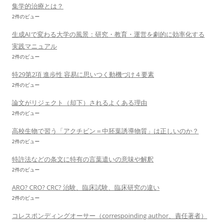
集学的治療とは？
2件のビュー
生成AIで変わる大学の風景：研究・教育・運営を劇的に効率化する
実践マニュアル
2件のビュー
特29第2項 進歩性 容易に思いつく動機づけ４要素
2件のビュー
論文がリジェクト（却下）されるよくある理由
2件のビュー
高校生物で習う「アクチビン＝中胚葉誘導物質」は正しいのか？
2件のビュー
特許法などの条文に特有の言葉遣いの意味や解釈
2件のビュー
ARO? CRO? CRC? 治験、臨床試験、臨床研究の違い
2件のビュー
コレスポンディングオーサー（correspoinding author、責任著者）