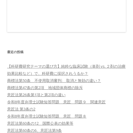
最近の投稿
【科研費研究テーマの選び方】純粋な臨床試験（単剤 vs. ２剤の治療
効果比較など）で、科研費に採択されうるか？
商標法第50条 不使用取消審判: 取消と無効の違い？
商標法第47条の第2項 地域団体商標の除斥
意匠法第26条第1項と第2項の違い
令和8年度弁理士試験短答問題 意匠 問題９ 関連意匠
意匠法 第3条の2
令和8年度弁理士試験短答問題 意匠 問題８
意匠法第60条の12 国際公表の効果等
意匠法第60条の6、意匠法第9条