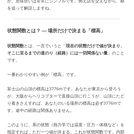
が、意味合いは非常にシンプルです。例え話を交えながら、順
を追って解説しますね。
状態関数とは？ ― 場所だけで決まる「標高」
状態関数
とは、一言でいうと「
現在の状態だけで値が決まり、
そこに至るまでの道のり（経路）には一切関係ない量
」のこと
です。
一番わかりやすい例が「標高」です。
富士山の山頂の標高は3776mです。あなたが東京から登ろう
が、大阪からヘリコプターで直接山頂に行こうが、山頂にたど
り着きさえすれば、あなたのいる場所の標高は必ず3776mで
す。途中の経路は関係ありません。
このように、系の状態（熱力学では温度・圧力・体積など）を
指定すれば、ただ一つ値が決まる。これが状態関数です。内部