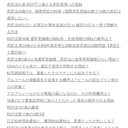
意匠法61条 特許庁に備える意匠原簿への登録
意匠法60条の9 秘密意匠の特例（国際意匠登録出願で14条の規定は
適用しない）
意匠法60の22：起算日が謄本送達の日 vs 確定の日 を一発で理解す
る方法
特許法第94条 通常実施権の移転等：先使用権の移転の要件は？
意匠法 第29条の2 令和8年度弁理士試験短答式筆記試験問題【意匠】
５選択肢(ﾆ)
意匠法第5条の2 仮通常実施権：意匠法に仮専用実施権がない理由？
DNAのメチル化が、遺伝子発現を抑制する理由？
転写調節因子は、凝集したクロマチンにも結合できる？
アルコールが尿酸産生を促進する機序は？ビールの宣伝プリン体ゼ
ロの意義？
アロプリノールがなぜ痛風の薬になるのか、その作用機序は？
50条の2 で審査請求時に知りえたなかった場合が除外される理由
特許法181条の趣旨
特許法第17条の5第3項
訂正拒絶理由通知と、審理終結通知は、普通どっちが先にくる？
特許法126条第4項の条文の読み取り 請求項ごとに請求しようとす