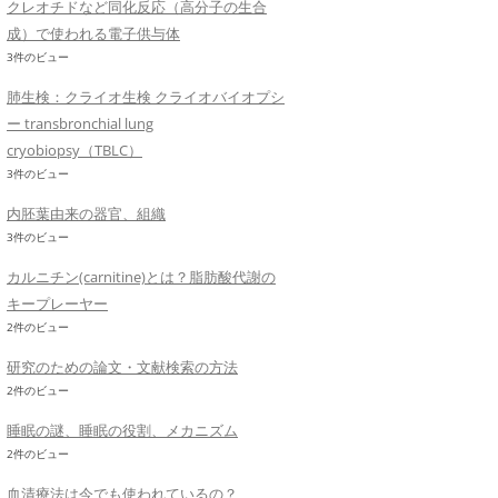
クレオチドなど同化反応（高分子の生合
成）で使われる電子供与体
3件のビュー
肺生検：クライオ生検 クライオバイオプシ
ー transbronchial lung
cryobiopsy（TBLC）
3件のビュー
内胚葉由来の器官、組織
3件のビュー
カルニチン(carnitine)とは？脂肪酸代謝の
キープレーヤー
2件のビュー
研究のための論文・文献検索の方法
2件のビュー
睡眠の謎、睡眠の役割、メカニズム
2件のビュー
血清療法は今でも使われているの？