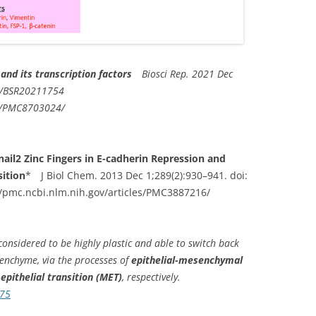
 and its transcription factors
Biosci Rep. 2021 Dec
2/BSR20211754
es/PMC8703024/
Snail2 Zinc Fingers in E-cadherin Repression and
sition
* J Biol Chem. 2013 Dec 1;289(2):930–941. doi:
/pmc.ncbi.nlm.nih.gov/articles/PMC3887216/
considered to be highly plastic and able to switch back
enchyme, via the processes of
epithelial-mesenchymal
pithelial transition (MET)
, respectively.
675