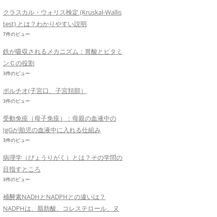
クラスカル・ウォリス検定 (Kruskal-Wallis
test) とは？わかりやすい説明
7件のビュー
鉄が吸収されるメカニズム：胃酸とビタミ
ンＣの役割
3件のビュー
ポルチオ(子宮口、子宮頚部）
3件のビュー
受動免疫（母子免疫）：母親の血液中の
IgGが胎児の血液中に入れる仕組み
3件のビュー
病理学（びょうりがく）とは？その学問の
目指すところ
3件のビュー
補酵素NADHとNADPHとの違いは？
NADPHは、脂肪酸、コレステロール、ヌ