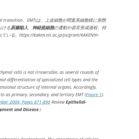
hymal transition、EMT)は、上皮細胞が間葉系細胞様に形態
おける
原腸陥入
、
神経提細胞
の運動や器官形成過程、特
tps://kaken.nii.ac.jp/ja/grant/KAKENHI-
hymal cells is not irreversible, as several rounds of
al differentiation of specialized cell types and the
nsional structure of internal organs. Accordingly,
 to as primary, secondary, and tertiary EMT (
Figure 1
).
mber 2009, Pages 871-890
Review
Epithelial-
opment and Disease
）