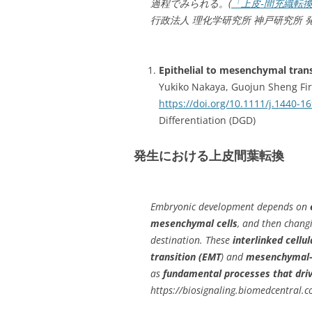
過程でみられる。(
「上皮‐間充織転換
行政法人 理化学研究所 神戸研究所 
Epithelial to mesenchymal trans
Yukiko Nakaya, Guojun Sheng Fi
https://doi.org/10.1111/j.1440-1
Differentiation (DGD)
発生における上皮間葉転換
Embryonic development depends on
mesenchymal cells
, and then chang
destination. These
interlinked cellu
transition (EMT
) and
mesenchymal-e
as
fundamental processes that dri
https://biosignaling.biomedcentral.