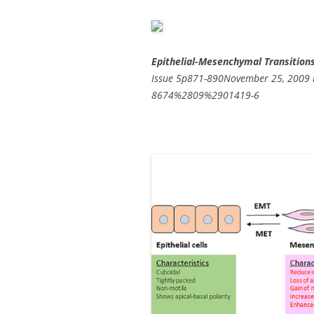
Epithelial-Mesenchymal Transition
Issue 5p871-890November 25, 2009 h
8674%2809%2901419-6