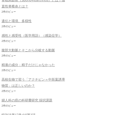
脊椎関節炎（Spondyloarthritis）とは？強
直性脊椎炎とは？
2件のビュー
遺伝と環境、多様性
2件のビュー
感性と感受性（医学用語）（感染症学）
2件のビュー
腹部大動脈とそこから分岐する動脈
2件のビュー
精液の成分：精子だけじゃなかった
2件のビュー
高校生物で習う「アクチビン＝中胚葉誘導
物質」は正しいのか？
2件のビュー
婦人科の癌の科研費研究 採択課題
2件のビュー
特許法第17条の5第3項