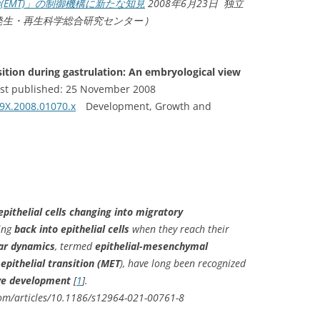
(EMT)」の制御機構に新たな知見
2008年6月23日 独立
発生・再生科学総合研究センター )
ition during gastrulation: An embryological view
rst published: 25 November 2008
69X.2008.01070.x
Development, Growth and
epithelial cells changing into migratory
ing
back into epithelial cells
when they reach their
lar dynamics
, termed
epithelial-mesenchymal
pithelial transition (MET
), have long been recognized
ve development
[
1
].
com/articles/10.1186/s12964-021-00761-8