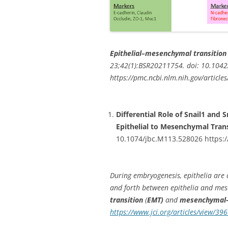
Epithelial–mesenchymal transition
23;42(1):BSR20211754. doi: 10.104
https://pmc.ncbi.nlm.nih.gov/articl
Differential Role of Snail1 and 
Epithelial to Mesenchymal Tran
10.1074/jbc.M113.528026 https:/
During embryogenesis, epithelia are 
and forth between epithelia and mes
transition
(
EMT)
and
mesenchymal-e
https://www.jci.org/articles/view/39