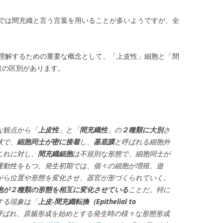
では間充織と言う言葉を用いることが多いようですが、全
理解するための重要な概念として、「上皮性」細胞と「間
者の区別があります。
な観点から「
上皮性
」と「
間充織性
」の
２種類に大別
さ
状で、
細胞同士が密に接着
し、
基底膜
と呼ばれる細胞外
これに対し、
間充織細胞
は不規則な形態で、細胞同士が
運動性をもつ。発生初期では、個々の細胞が増殖、遊
がら位置や形態を変化させ、器官が形づくられていく。
胞が２種類の形態を相互に変化させている
ことだ。特に
する現象は「
上皮‐間充織転換（Epithelial to
呼ばれ、原腸形成を始めとする発生時の様々な形態形成