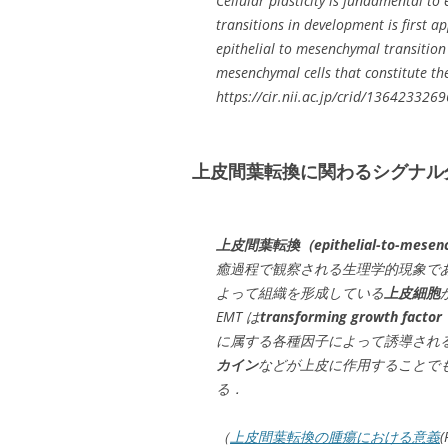
Cellular plasticity is fundamental t
transitions in development is first 
epithelial to mesenchymal transition 
mesenchymal cells that constitute t
https://cir.nii.ac.jp/crid/13642332
上皮間葉転換に関わるシグナル
上皮間葉転換（epithelial-to-mesenchy
癒過程で観察される生理学的現象で
よって組織を形成している
上皮細胞
EMT は
transforming growt
に属する各種因子によって誘導され
カイン
などが上皮に作用することでもT
る．
（
上皮間葉転換の腫瘍における意義