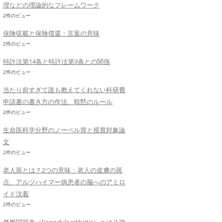
理などの理論的なフレームワーク
2件のビュー
保険収載と保険償還：言葉の意味
2件のビュー
特許法第14条と特許法第9条との関係
2件のビュー
当たり前すぎて誰も教えてくれない科研費
申請書の書き方の作法、暗黙のルール
2件のビュー
生命医科学分野のノーベル賞と授賞対象論
文
2件のビュー
老人斑とは？2つの意味：老人の皮膚の斑
点、アルツハイマー病患者の脳へのアミロ
イド沈着
2件のビュー