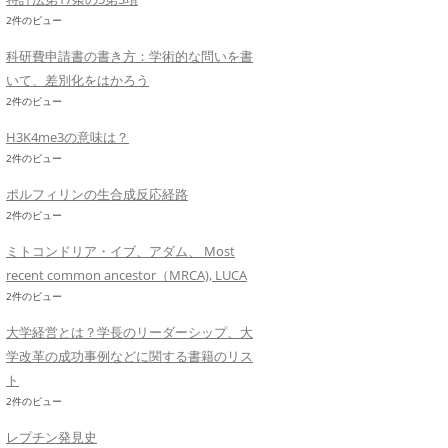
2件のビュー
科研費申請書の書き方：学術的な問いを書
いて、差別化をはかろう
2件のビュー
H3K4me3の意味は？
2件のビュー
ポルフィリンの生合成反応経路
2件のビュー
ミトコンドリア・イブ、アダム、 Most
recent common ancestor（MRCA), LUCA
2件のビュー
大学経営とは？学長のリーダーシップ、大
学改革の成功事例などに関する書籍のリス
ト
2件のビュー
レプチン発見史