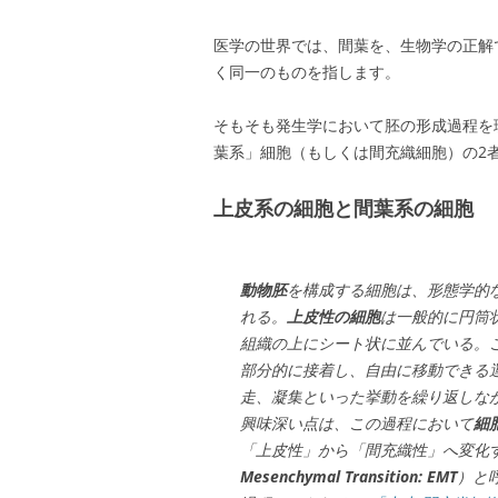
医学の世界では、間葉を、生物学の正解
く同一のものを指します。
そもそも発生学において胚の形成過程を
葉系」細胞（もしくは間充織細胞）の2
上皮系の細胞と間葉系の細胞
動物胚
を構成する細胞は、形態学的
れる。
上皮性の細胞
は一般的に円筒
組織の上にシート状に並んでいる。
部分的に接着し、自由に移動できる
走、凝集といった挙動を繰り返しな
興味深い点は、この過程において
細
「上皮性」から「間充織性」へ変化
Mesenchymal Transition: EMT
）と