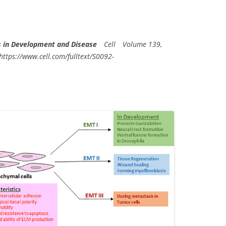
s in Development and Disease
Cell Volume 139,
ttps://www.cell.com/fulltext/S0092-