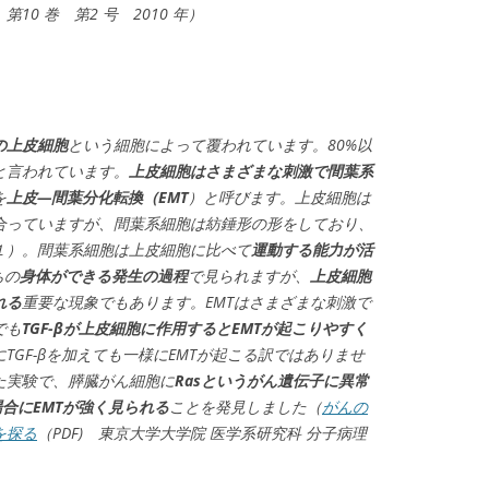
0 巻 第2 号 2010 年）
の上皮細胞
という細胞によって覆われています。80%以
と言われています。
上皮細胞はさまざまな刺激で間葉系
を
上皮—間葉分化転換（EMT
）と呼びます。上皮細胞は
合っていますが、間葉系細胞は紡錘形の形をしており、
１）。間葉系細胞は上皮細胞に比べて
運動する能力が活
ちの
身体ができる発生の過程
で見られますが、
上皮細胞
れる
重要な現象でもあります。EMTはさまざまな刺激で
でも
TGF-βが上皮細胞に作用するとEMTが起こりやすく
GF-βを加えても一様にEMTが起こる訳ではありませ
た実験で、膵臓がん細胞に
Rasというがん遺伝子に異常
場合にEMTが強く見られる
ことを発見しました（
がんの
を探る
（PDF) 東京大学大学院 医学系研究科 分子病理