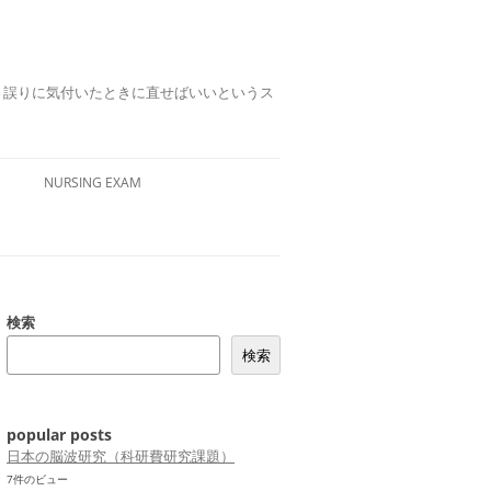
誤りは、誤りに気付いたときに直せばいいというス
NURSING EXAM
検索
検索
popular posts
日本の脳波研究（科研費研究課題）
7件のビュー