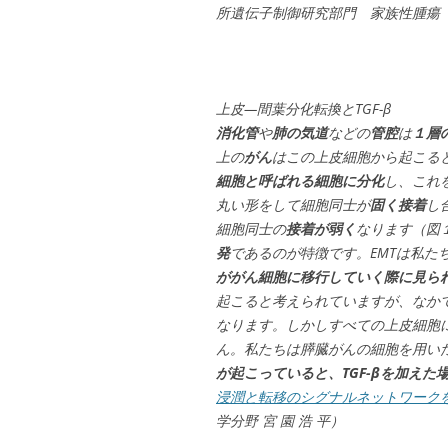
所遺伝子制御研究部門 家族性腫瘍 第1
上皮—間葉分化転換とTGF-β
消化管
や
肺の気道
などの
管腔
は
１層
上の
がん
はこの上皮細胞から起こる
細胞と呼ばれる細胞に分化
し、これ
丸い形をして細胞同士が
固く接着
し
細胞同士の
接着が弱く
なります（図
発
であるのが特徴です。EMTは私た
ががん細胞に移行していく際に見ら
起こると考えられていますが、なか
なります。しかしすべての上皮細胞にT
ん。私たちは膵臓がんの細胞を用い
が起こっていると、TGF-βを加えた
浸潤と転移のシグナルネットワーク
学分野 宮 園 浩 平）