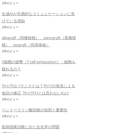
2件のビュー
生成AIが共感的なコミュニケーションに長
けている理由
2件のビュー
allograft（同種移植）、xenograft（異種移
植）、isograft（同系移植）
2件のビュー
T細胞の疲弊（T cell exhaustion）：細胞も
疲れるの？
2件のビュー
Th1/Th2バランスとは？Th17の発見による
仮説の修正, Th1/TFHとは言わないわけ
2件のビュー
ペントースリン酸回路の役割と重要性
2件のビュー
医師国家試験に出た生化学の問題