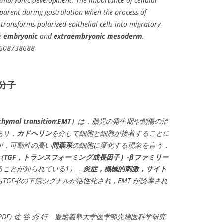
o embryonic development. The importance of cellular
apparent during gastrulation when the process of
transforms polarized epithelial cells into migratory
he
embryonic
and
extraembryonic
mesoderm
.
69608738688
分子
mal transition:EMT
）は，胎児の発生期や創傷の治
あり，
カドヘリン
を介して細胞と細胞が接着することに
が，可動性の高い
間葉系
の細胞に変化する現象を言う．
h factor（TGF，トランスフォーミング成長因子）-βファミリー
ることが知られている1）．
炎症，機械的刺激，サイト
GF-βの下流シグナルが活性化され，EMT が誘導され
(PDF) 佐 谷 秀 行 慶應義塾大学医学部先端医科学研究