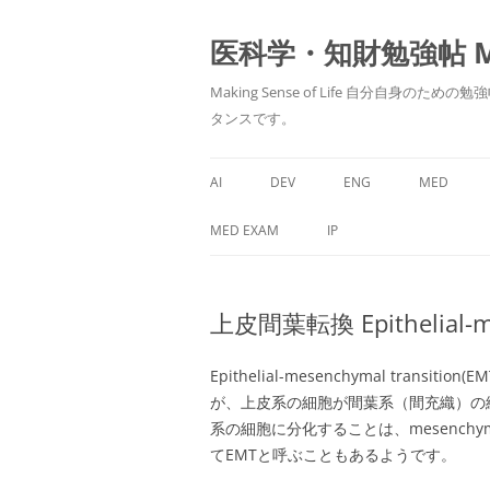
医科学・知財勉強帖 MedS
Making Sense of Life 自分
タンスです。
AI
DEV
ENG
MED
MED EXAM
IP
上皮間葉転換 Epithelial-mes
Epithelial-mesenchymal tra
が、上皮系の細胞が間葉系（間充織）の
系の細胞に分化することは、mesenchymal-e
てEMTと呼ぶこともあるようです。