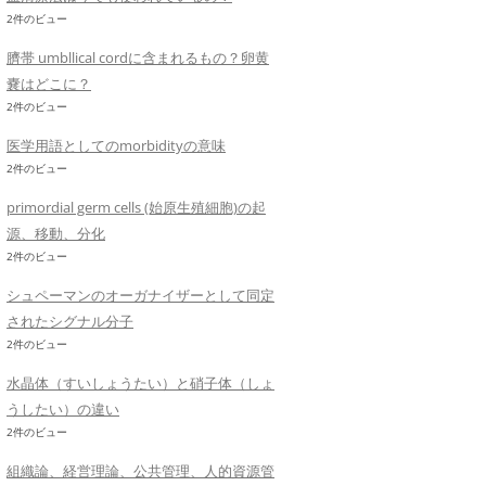
2件のビュー
臍帯 umbllical cordに含まれるもの？卵黄
嚢はどこに？
2件のビュー
医学用語としてのmorbidityの意味
2件のビュー
primordial germ cells (始原生殖細胞)の起
源、移動、分化
2件のビュー
シュペーマンのオーガナイザーとして同定
されたシグナル分子
2件のビュー
水晶体（すいしょうたい）と硝子体（しょ
うしたい）の違い
2件のビュー
組織論、経営理論、公共管理、人的資源管