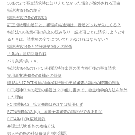
50条の2 で審査請求時に知りえたなかった場合が除外される理由
特許法181条の趣旨
特許法第17条の5第3項
訂正拒絶理由通知と、審理終結通知は、普通どっちが先にくる？
特許法126条第4項の条文の読み取り 請求項ごとに請求しようとす
るときは、請求項の全てについて行わなければならない？
特許法第14条と特許法第9条との関係
「条約」足切回避作戦
パリ条第1条（４）
特許法184条の17 PCT外国語特許出願の国内移行後の審査請求
実用新案法48条の8 補正の特例
特184の17 PCT出願の国内移行後の出願審査の請求の時期の制限
PCT規則67.1の規定の趣旨は？(ii)但し書きで、微生物学的方法を除外
した理由
PCT規則64.3 拡大先願はPCTでは採用せず
PCT規則54の2.1(a) 国際予備審査の請求ができる期間
PCT4条(1)(ii) 広域特許
弁理士試験 条約の攻略方法
婦人科の癌の科研費研究 採択課題