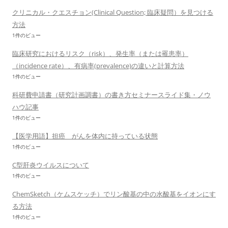
クリニカル・クエスチョン(Clinical Question; 臨床疑問）を見つける
方法
1件のビュー
臨床研究におけるリスク（risk）、発生率（または罹患率）
（incidence rate）、有病率(prevalence)の違いと計算方法
1件のビュー
科研費申請書（研究計画調書）の書き方セミナースライド集・ノウ
ハウ記事
1件のビュー
【医学用語】担癌 がんを体内に持っている状態
1件のビュー
C型肝炎ウイルスについて
1件のビュー
ChemSketch（ケムスケッチ）でリン酸基の中の水酸基をイオンにす
る方法
1件のビュー