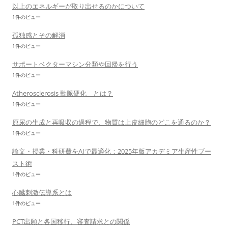
以上のエネルギーが取り出せるのかについて
1件のビュー
孤独感とその解消
1件のビュー
サポートベクターマシン分類や回帰を行う
1件のビュー
Atherosclerosis 動脈硬化 とは？
1件のビュー
原尿の生成と再吸収の過程で、物質は上皮細胞のどこを通るのか？
1件のビュー
論文・授業・科研費をAIで最適化：2025年版アカデミア生産性ブー
スト術
1件のビュー
心臓刺激伝導系とは
1件のビュー
PCT出願と各国移行、審査請求との関係