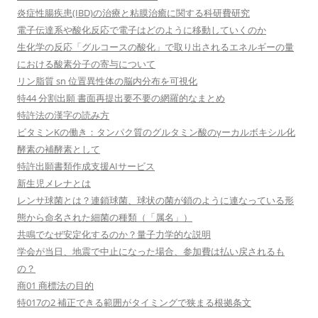
炎症性腸疾患(IBD)の治療と粘膜治癒に関する科研費研究
電子伝達系や酸化反応で電子はどのように移動していくのか
生化学の反応「グルコースの酸化」で取り出されるエネルギーの量
における酸素分子の寄与について
リン脂質 sn 位置異性体の脳内分布を可視化
特44 分割出願 書面再提出要不要の網羅的なまとめ
特許法の漢字の読み方
ビタミンKの働き：タンパク質のグルタミン酸のγーカルボキシル化
酵素の補酵素として
特許出願書類作成支援AIサービス
新生児メレナとは
レンサ球菌とは？連鎖球菌、球状の菌が鎖のように連なっている形
態から命名された細菌の種類（「属名」）
共鳴でなぜ安定化するのか？量子力学的な説明
学会が当日、地震で中止になった場合、参加費は払い戻されるも
の？
商01 商標法の目的
特017の2 補正できる範囲がタイミングで狭まる根拠条文