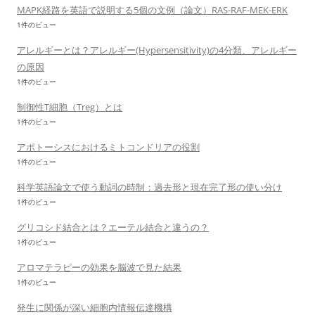
MAPK経路を英語で説明する5個の文例（論文）RAS-RAF-MEK-ERK
1件のビュー
アレルギーとは？アレルギー(Hypersensitivity)の4分類、アレルギー
の原因
1件のビュー
制御性T細胞（Treg）とは
1件のビュー
アポトーシスにおけるミトコンドリアの役割
1件のビュー
科学英語論文で使う動詞の時制：過去形と現在完了形の使い分け
1件のビュー
グリコシド結合とは？エーテル結合と違うの？
1件のビュー
アロマテラピーの効果を脳波で見た結果
1件のビュー
発生に関係が深い細胞内情報伝達機構