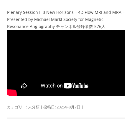
Plenary Session II 3 New Horizons – 4D Flow MRI and MRA –
Presented by Michael Markl Society for Magnetic
Resonance Angiography チャンネル登録者数 576人
カテゴリー:
未分類
| 投稿日:
2025年8月7日
|