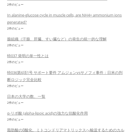
2件のビュー
In alanine-glucose cycle in muscle cells, are NH4+ ammonium ions
generated?
2件のビュー
腺組織（汗腺、肝臓、すい臓など）の発生の統一的な理解
2件のビュー
特037 発明の単一性とは
2件のビュー
特036第6項1号 サポート要件 アムジェンvsサノフィ事件：日米の判
断ロジック完全比較
2件のビュー
日本の大学の数、一覧
2件のビュー
α-リポ酸 (alpha-lipoic acid)の強力な抗酸化作用
2件のビュー
脂肪酸のβ酸化、ミトコンドリアマトリックスへ輸送するためのカル