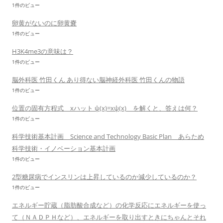
1件のビュー
卵黄がないのに卵黄嚢
1件のビュー
H3K4me3の意味は？
1件のビュー
脳外科医 竹田くん あり得ない脳神経外科医 竹田くんの物語
1件のビュー
位置の固有方程式 xハット ψ(x)=xψ(x) を解くと、答えは何？
1件のビュー
科学技術基本計画 Science and Technology Basic Plan あらため
科学技術・イノベーション基本計画
1件のビュー
2型糖尿病でインスリンは上昇しているのか減少しているのか？
1件のビュー
エネルギー貯蔵（脂肪酸合成など）の化学反応にエネルギーを使っ
て（ＮＡＤＰＨなど）、エネルギーを取り出すときにちゃんとそれ