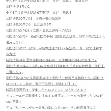
令和8年度弁理士試験短答問題 意匠 問題９ 関連意匠
意匠法 第3条の2
令和8年度弁理士試験短答問題 意匠 問題８
意匠法第60条の12 国際公表の効果等
意匠法第60条の6、意匠法第9条
意匠法61条 特許庁に備える意匠原簿への登録
意匠法60条の9 秘密意匠の特例（国際意匠登録出願で14条の規定は
適用しない）
意匠法60の22：起算日が謄本送達の日 vs 確定の日 を一発で理解す
る方法
特許法第94条 通常実施権の移転等：先使用権の移転の要件は？
意匠法 第29条の2 令和8年度弁理士試験短答式筆記試験問題【意匠】
５選択肢(ﾆ)
意匠法第5条の2 仮通常実施権：意匠法に仮専用実施権がない理由？
DNAのメチル化が、遺伝子発現を抑制する理由？
転写調節因子は、凝集したクロマチンにも結合できる？
アルコールが尿酸産生を促進する機序は？ビールの宣伝プリン体ゼ
ロの意義？
アロプリノールがなぜ痛風の薬になるのか、その作用機序は？