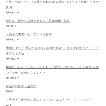
クラスカル・ウォリス検定 (Kruskal-Wallis test) とは？わかりやすい
説明
2件のビュー
彦根市立病院で脳動脈瘤脳を下垂体腫瘍と誤診
2件のビュー
大腸がん患者へのステント留置術
2件のビュー
t検定とは？一番分かりやすい説明：t分布に従う検定量Tをつくって
検定する方法
2件のビュー
咽頭弓（いんとうきゅう）もしくは鰓弓（さいきゅう）の発生 人間
の「エラ」は何になるのか？
2件のビュー
腎臓の解剖学と生理学
2件のビュー
【決着！】内分泌の読み方は「ないぶんぴ」か「ないぶんぴつ」
か？