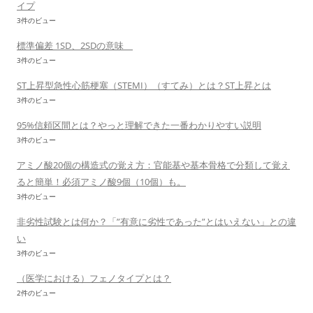
イプ
3件のビュー
標準偏差 1SD、2SDの意味
3件のビュー
ST上昇型急性心筋梗塞（STEMI）（すてみ）とは？ST上昇とは
3件のビュー
95%信頼区間とは？やっと理解できた一番わかりやすい説明
3件のビュー
アミノ酸20個の構造式の覚え方：官能基や基本骨格で分類して覚え
ると簡単！必須アミノ酸9個（10個）も。
3件のビュー
非劣性試験とは何か？「”有意に劣性であった”とはいえない」との違
い
3件のビュー
（医学における）フェノタイプとは？
2件のビュー