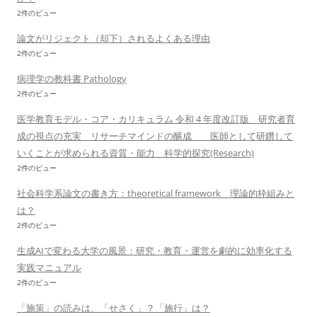
2件のビュー
論文がリジェクト（却下）されるよくある理由
2件のビュー
病理学の教科書 Pathology
2件のビュー
医学教育モデル・コア・カリキュラム 令和 4 年度改訂版 研究者育
成の視点の充実 リサーチマインドの醸成 医師として研鑽して
いくことが求められる資質・能力 科学的探究(Research)
2件のビュー
社会科学系論文の書き方：theoretical framework 理論的枠組みと
は？
2件のビュー
生成AIで変わる大学の風景：研究・教育・運営を劇的に効率化する
実践マニュアル
2件のビュー
「施策」の読みは、「せさく」？「施行」は？