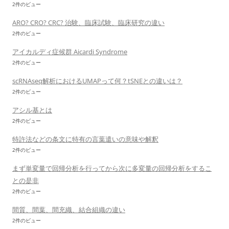
2件のビュー
ARO? CRO? CRC? 治験、臨床試験、臨床研究の違い
2件のビュー
アイカルディ症候群 Aicardi Syndrome
2件のビュー
scRNAseq解析におけるUMAPって何？tSNEとの違いは？
2件のビュー
アシル基とは
2件のビュー
特許法などの条文に特有の言葉遣いの意味や解釈
2件のビュー
まず単変量で回帰分析を行ってから次に多変量の回帰分析をするこ
との是非
2件のビュー
間質、間葉、間充織、結合組織の違い
2件のビュー