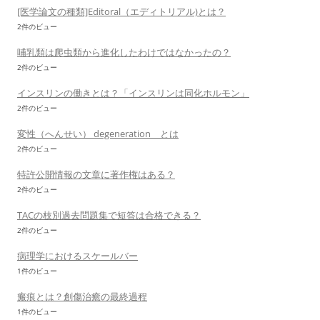
[医学論文の種類]Editoral（エディトリアル)とは？
2件のビュー
哺乳類は爬虫類から進化したわけではなかったの？
2件のビュー
インスリンの働きとは？「インスリンは同化ホルモン」
2件のビュー
変性（へんせい） degeneration とは
2件のビュー
特許公開情報の文章に著作権はある？
2件のビュー
TACの枝別過去問題集で短答は合格できる？
2件のビュー
病理学におけるスケールバー
1件のビュー
瘢痕とは？創傷治癒の最終過程
1件のビュー