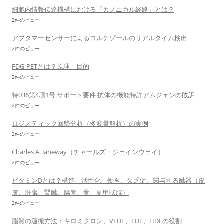
細胞内情報伝達機構における「カノニカル経路」とは？
2件のビュー
アプタマーセンサーによるコルチゾールのリアルタイム検出
2件のビュー
FDG-PETとは？原理、目的
2件のビュー
特036第4項1号 サポート要件 抗体の機能特許アムジェンの敗訴
2件のビュー
ロジスティック回帰分析（多変量解析）の実例
2件のビュー
Charles A. Janeway（チャールズ・ジェインウェイ）
2件のビュー
ビタミンDとは？構造、活性化、働き、欠乏症、関与する臓器（皮
膚、肝臓、腎臓、腸管、骨、副甲状腺）
2件のビュー
脂質の運搬方法：キロミクロン、VLDL、LDL、HDLの役割