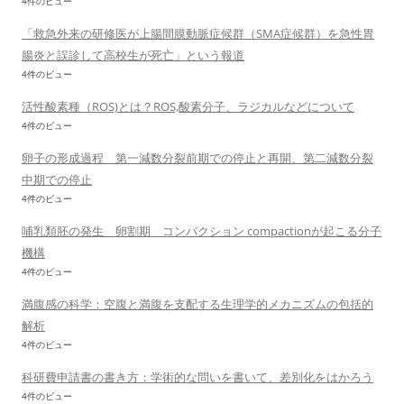
4件のビュー
「救急外来の研修医が上腸間膜動脈症候群（SMA症候群）を急性胃
腸炎と誤診して高校生が死亡」という報道
4件のビュー
活性酸素種（ROS)とは？ROS,酸素分子、ラジカルなどについて
4件のビュー
卵子の形成過程 第一減数分裂前期での停止と再開、第二減数分裂
中期での停止
4件のビュー
哺乳類胚の発生 卵割期 コンパクション compactionが起こる分子
機構
4件のビュー
満腹感の科学：空腹と満腹を支配する生理学的メカニズムの包括的
解析
4件のビュー
科研費申請書の書き方：学術的な問いを書いて、差別化をはかろう
4件のビュー