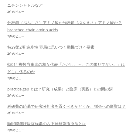
ニチンシャトルなど
2件のビュー
分枝鎖（ぶんしさ）アミノ酸か分岐鎖（ぶんきさ）アミノ酸か？
branched-chain amino acids
2件のビュー
特29第2項 進歩性 容易に思いつく動機づけ４要素
2件のビュー
特014 複数当事者の相互代表「ただし、～、この限りでない。」は
どこに係るのか
2件のビュー
practice gap とは？研究（成果）と臨床（実践）との間の溝
2件のビュー
科研費の応募で研究分担者を置くべきかどうか、採否への影響は？
2件のビュー
睡眠時無呼吸症候群の舌下神経刺激療法とは
2件のビュー