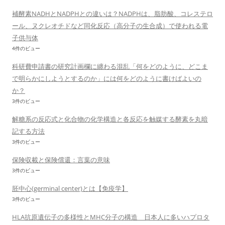
補酵素NADHとNADPHとの違いは？NADPHは、脂肪酸、コレステロ
ール、ヌクレオチドなど同化反応（高分子の生合成）で使われる電
子供与体
4件のビュー
科研費申請書の研究計画欄に纏わる混乱「何をどのように、どこま
で明らかにしようとするのか」には何をどのように書けばよいの
か？
3件のビュー
解糖系の反応式と化合物の化学構造と各反応を触媒する酵素を丸暗
記する方法
3件のビュー
保険収載と保険償還：言葉の意味
3件のビュー
胚中心(germinal center)とは【免疫学】
3件のビュー
HLA抗原遺伝子の多様性とMHC分子の構造 日本人に多いハプロタ