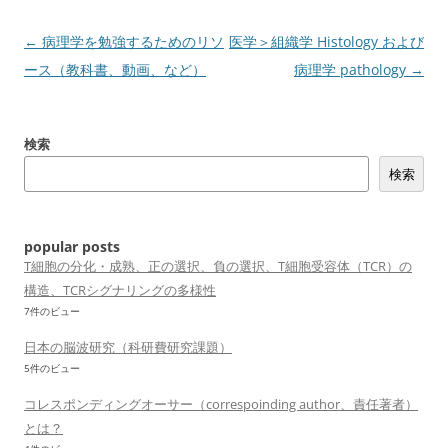
投
←
病理学を勉強するためのリソ
医学＞組織学 Histology および
稿
ース（教科書、動画、など）
病理学 pathology
→
ナ
ビ
検索
ゲ
検索
ー
シ
ョ
popular posts
ン
T細胞の分化・成熟、正の選択、負の選択、T細胞受容体（TCR）の
構造、TCRシグナリングの多様性
7件のビュー
日本の脳波研究（科研費研究課題）
5件のビュー
コレスポンディングオーサー（correspoinding author、責任著者）
とは？