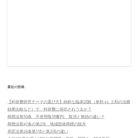
最近の投稿
【科研費研究テーマの選び方】純粋な臨床試験（単剤 vs. ２剤の治療
効果比較など）で、科研費に採択されうるか？
商標法第50条 不使用取消審判: 取消と無効の違い？
商標法第47条の第2項 地域団体商標の除斥
意匠法第26条第1項と第2項の違い