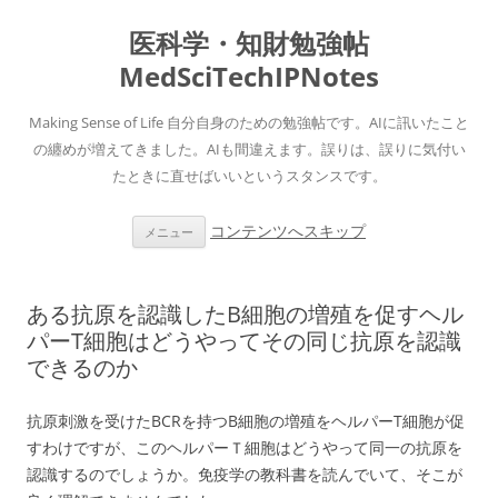
医科学・知財勉強帖
MedSciTechIPNotes
Making Sense of Life 自分自身のための勉強帖です。AIに訊いたこと
の纏めが増えてきました。AIも間違えます。誤りは、誤りに気付い
たときに直せばいいというスタンスです。
コンテンツへスキップ
メニュー
ある抗原を認識したB細胞の増殖を促すヘル
パーT細胞はどうやってその同じ抗原を認識
できるのか
抗原刺激を受けたBCRを持つB細胞の増殖をヘルパーT細胞が促
すわけですが、このヘルパーＴ細胞はどうやって同一の抗原を
認識するのでしょうか。免疫学の教科書を読んでいて、そこが