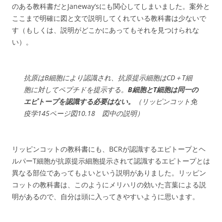
のある教科書だとJaneway’sにも関心してしまいました。案外と
ここまで明確に図と文で説明してくれている教科書は少ないで
す（もしくは、説明がどこかにあってもそれを見つけられな
い）。
抗原はB細胞により認識され、抗原提示細胞はCD＋T細
胞に対してペプチドを提示する。
B細胞とT細胞は同一の
エピトープを認識する必要はない。
（リッピンコット免
疫学145ページ図10.18 図中の説明）
リッピンコットの教科書にも、BCRが認識するエピトープとヘ
ルパーT細胞が抗原提示細胞提示されて認識するエピトープとは
異なる部位であってもよいという説明がありました。リッピン
コットの教科書は、このようにメリハリの効いた言葉による説
明があるので、自分は頭に入ってきやすいように思います。