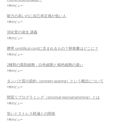
1件のビュー
能力の高いのに自己肯定感が低い人
1件のビュー
消化菅の発生 講義
1件のビュー
臍帯 umbllical cordに含まれるもの？卵黄嚢はどこに？
1件のビュー
2種類の脂肪細胞：白色細胞と褐色細胞の違い
1件のビュー
タンパク質の節約（protein sparing）という概念について
1件のビュー
間質リプログラミング（stromal reprogramming）とは
1件のビュー
笑いとストレス軽減との関係
1件のビュー