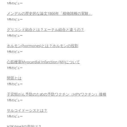
1件のビュー
メンデルの歴史的な論文1866年「植物雑種の実験」
1件のビュー
グリコシド結合とは？エーテル結合と違うの？
1件のビュー
ホルモン(hormones)とは？ホルモンの役割
1件のビュー
心筋梗塞Myocardial Infarction (MI)について
1件のビュー
間質とは
1件のビュー
子宮頸がん予防のための予防ワクチン（HPVワクチン）接種
1件のビュー
サルコイドーシスとは？
1件のビュー
H3K4me3の意味は？