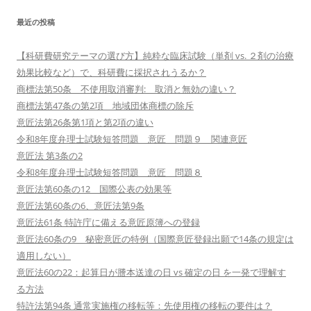
最近の投稿
【科研費研究テーマの選び方】純粋な臨床試験（単剤 vs. ２剤の治療
効果比較など）で、科研費に採択されうるか？
商標法第50条 不使用取消審判: 取消と無効の違い？
商標法第47条の第2項 地域団体商標の除斥
意匠法第26条第1項と第2項の違い
令和8年度弁理士試験短答問題 意匠 問題９ 関連意匠
意匠法 第3条の2
令和8年度弁理士試験短答問題 意匠 問題８
意匠法第60条の12 国際公表の効果等
意匠法第60条の6、意匠法第9条
意匠法61条 特許庁に備える意匠原簿への登録
意匠法60条の9 秘密意匠の特例（国際意匠登録出願で14条の規定は
適用しない）
意匠法60の22：起算日が謄本送達の日 vs 確定の日 を一発で理解す
る方法
特許法第94条 通常実施権の移転等：先使用権の移転の要件は？