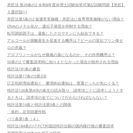
意匠法 第29条の2 令和8年度弁理士試験短答式筆記試験問題【意匠】
５選択肢(ﾆ)
意匠法第5条の2 仮通常実施権：意匠法に仮専用実施権がない理由？
DNAのメチル化が、遺伝子発現を抑制する理由？
転写調節因子は、凝集したクロマチンにも結合できる？
アルコールが尿酸産生を促進する機序は？ビールの宣伝プリン体ゼ
ロの意義？
アロプリノールがなぜ痛風の薬になるのか、その作用機序は？
50条の2 で審査請求時に知りえたなかった場合が除外される理由
特許法181条の趣旨
特許法第17条の5第3項
訂正拒絶理由通知と、審理終結通知は、普通どっちが先にくる？
特許法126条第4項の条文の読み取り 請求項ごとに請求しようとす
るときは、請求項の全てについて行わなければならない？
特許法第14条と特許法第9条との関係
「条約」足切回避作戦
パリ条第1条（４）
特許法184条の17 PCT外国語特許出願の国内移行後の審査請求