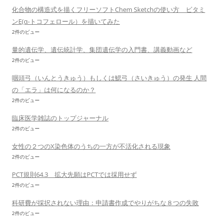
化合物の構造式を描くフリーソフトChem Sketchの使い方 ビタミ
ンE(α-トコフェロール）を描いてみた
2件のビュー
量的遺伝学、遺伝統計学、集団遺伝学の入門書、講義動画など
2件のビュー
咽頭弓（いんとうきゅう）もしくは鰓弓（さいきゅう）の発生 人間
の「エラ」は何になるのか？
2件のビュー
臨床医学雑誌のトップジャーナル
2件のビュー
女性の２つのX染色体のうちの一方が不活化される現象
2件のビュー
PCT規則64.3 拡大先願はPCTでは採用せず
2件のビュー
科研費が採択されない理由：申請書作成でやりがちな８つの失敗
2件のビュー