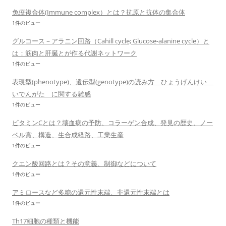
免疫複合体(Immune complex）とは？抗原と抗体の集合体
1件のビュー
グルコース－アラニン回路（Cahill cycle; Glucose-alanine cycle）と
は：筋肉と肝臓とが作る代謝ネットワーク
1件のビュー
表現型(phenotype)、遺伝型(genotype)の読み方 ひょうげんけい
いでんがた に関する雑感
1件のビュー
ビタミンCとは？壊血病の予防、コラーゲン合成、発見の歴史、ノー
ベル賞、構造、生合成経路、工業生産
1件のビュー
クエン酸回路とは？その意義、制御などについて
1件のビュー
アミロースなど多糖の還元性末端、非還元性末端とは
1件のビュー
Th17細胞の種類と機能