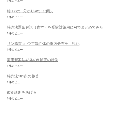
1件のビュー
特038の3 分かりやすく解説
1件のビュー
特許法逐条解説（青本）を受験対策用にAIでまとめてみた
1件のビュー
リン脂質 sn 位置異性体の脳内分布を可視化
1件のビュー
実用新案法48条の8 補正の特例
1件のビュー
特許法181条の趣旨
1件のビュー
鑑別診断をあげる
1件のビュー