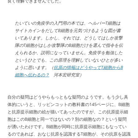
良く理解できませんでした。
たいていの免疫学の入門用の本では、ヘルパーT細胞は
サイトカインをだしてB細胞を元気づけるような図が書
いてあります。しかし、それでは、どうしてはしか攻撃
隊のT細胞がはしか攻撃隊のB細胞だけを選んで指令を伝
えられるか、説明になっていません。免疫学を勉強した
というひとでも、この原理を理解していないひとが多い
ように思います。（
抗原の情報はどうやってT細胞からB
細胞へ伝わるの？
河本宏研究室）
自分の疑問はどうやらもっともな疑問のようです。もう少し具
体的にいうと、リッピンコットの教科書の145ページに、B細胞
と抗原提示細胞の絵が描いてあったのですが、この抗原提示細
胞はこのB細胞と同一ではないの？別の細胞なの？という疑問
が湧いたわけです。B細胞が同時に抗原提示細胞にもなってい
るのであれば、おなじ抗原を認識するT細胞が、その抗原を認識