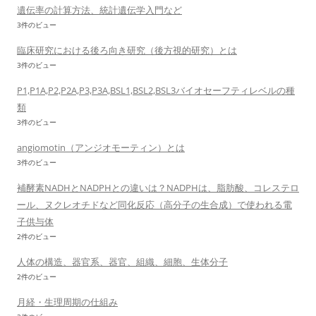
遺伝率の計算方法、統計遺伝学入門など
3件のビュー
臨床研究における後ろ向き研究（後方視的研究）とは
3件のビュー
P1,P1A,P2,P2A,P3,P3A,BSL1,BSL2,BSL3バイオセーフティレベルの種
類
3件のビュー
angiomotin（アンジオモーティン）とは
3件のビュー
補酵素NADHとNADPHとの違いは？NADPHは、脂肪酸、コレステロ
ール、ヌクレオチドなど同化反応（高分子の生合成）で使われる電
子供与体
2件のビュー
人体の構造、器官系、器官、組織、細胞、生体分子
2件のビュー
月経・生理周期の仕組み