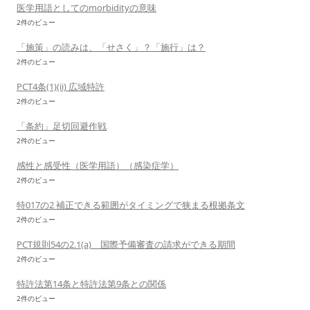
医学用語としてのmorbidityの意味
2件のビュー
「施策」の読みは、「せさく」？「施行」は？
2件のビュー
PCT4条(1)(ii) 広域特許
2件のビュー
「条約」足切回避作戦
2件のビュー
感性と感受性（医学用語）（感染症学）
2件のビュー
特017の2 補正できる範囲がタイミングで狭まる根拠条文
2件のビュー
PCT規則54の2.1(a) 国際予備審査の請求ができる期間
2件のビュー
特許法第14条と特許法第9条との関係
2件のビュー