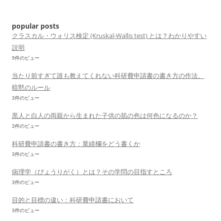
ョ
ン
popular posts
クラスカル・ウォリス検定 (Kruskal-Wallis test) とは？わかりやすい
説明
9件のビュー
当たり前すぎて誰も教えてくれない科研費申請書の書き方の作法、
暗黙のルール
3件のビュー
黒人と白人の両親から生まれた子供の肌の色は何色になるのか？
3件のビュー
科研費申請書の書き方：業績欄をどう書くか
3件のビュー
病理学（びょうりがく）とは？その学問の目指すところ
3件のビュー
目的と目標の違い：科研費申請書において
3件のビュー