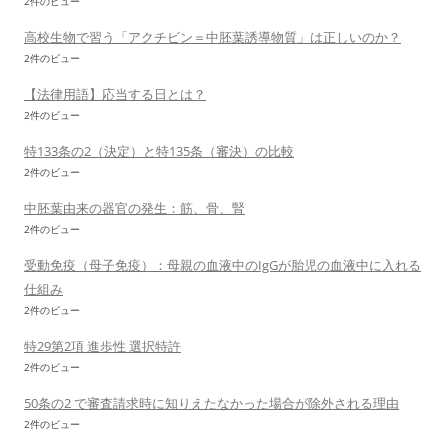
2件のビュー
高校生物で習う「アクチビン＝中胚葉誘導物質」は正しいのか？
2件のビュー
【法律用語】応当する日とは？
2件のビュー
特133条の2（決定）と特135条（審決）の比較
2件のビュー
中胚葉由来の器官の発生：筋、骨、腎
2件のビュー
受動免疫（母子免疫）：母親の血液中のIgGが胎児の血液中に入れる
仕組み
2件のビュー
特29第2項 進歩性 選択特許
2件のビュー
50条の2 で審査請求時に知りえたなかった場合が除外される理由
2件のビュー