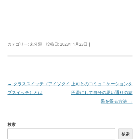
カテゴリー:
未分類
| 投稿日:
2023年1月23日
|
投
←
クラススイッチ（アイソタイ
上司とのコミュニケーションを
稿
プスイッチ）とは
円滑にして自分の思い通りの結
ナ
果を得る方法
→
ビ
ゲ
検索
ー
検索
シ