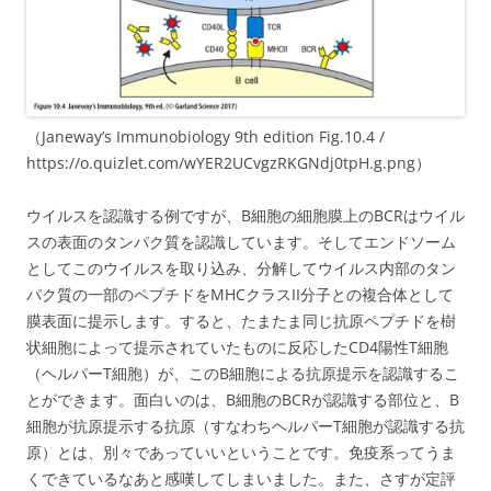
（Janeway’s Immunobiology 9th edition Fig.10.4 /
https://o.quizlet.com/wYER2UCvgzRKGNdj0tpH.g.png）
ウイルスを認識する例ですが、B細胞の細胞膜上のBCRはウイル
スの表面のタンパク質を認識しています。そしてエンドソーム
としてこのウイルスを取り込み、分解してウイルス内部のタン
パク質の一部のペプチドをMHCクラスII分子との複合体として
膜表面に提示します。すると、たまたま同じ抗原ペプチドを樹
状細胞によって提示されていたものに反応したCD4陽性T細胞
（ヘルパーT細胞）が、このB細胞による抗原提示を認識するこ
とができます。面白いのは、B細胞のBCRが認識する部位と、B
細胞が抗原提示する抗原（すなわちヘルパーT細胞が認識する抗
原）とは、別々であっていいということです。免疫系ってうま
くできているなあと感嘆してしまいました。また、さすが定評