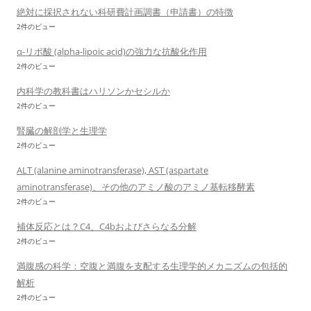
絶対に採択されない科研費計画調書（申請書）の特徴
2件のビュー
α-リポ酸 (alpha-lipoic acid)の強力な抗酸化作用
2件のビュー
内科学の教科書はハリソンかセシルか
2件のビュー
腎臓の解剖学と生理学
2件のビュー
ALT (alanine aminotransferase), AST (aspartate
aminotransferase)、その他のアミノ酸のアミノ基転移酵素
2件のビュー
補体反応とは？C4、C4bおよびさらなる分解
2件のビュー
満腹感の科学：空腹と満腹を支配する生理学的メカニズムの包括的
解析
2件のビュー