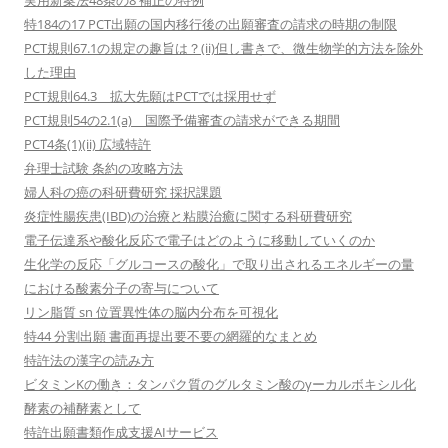
実用新案法48条の8 補正の特例
特184の17 PCT出願の国内移行後の出願審査の請求の時期の制限
PCT規則67.1の規定の趣旨は？(ii)但し書きで、微生物学的方法を除外
した理由
PCT規則64.3 拡大先願はPCTでは採用せず
PCT規則54の2.1(a) 国際予備審査の請求ができる期間
PCT4条(1)(ii) 広域特許
弁理士試験 条約の攻略方法
婦人科の癌の科研費研究 採択課題
炎症性腸疾患(IBD)の治療と粘膜治癒に関する科研費研究
電子伝達系や酸化反応で電子はどのように移動していくのか
生化学の反応「グルコースの酸化」で取り出されるエネルギーの量
における酸素分子の寄与について
リン脂質 sn 位置異性体の脳内分布を可視化
特44 分割出願 書面再提出要不要の網羅的なまとめ
特許法の漢字の読み方
ビタミンKの働き：タンパク質のグルタミン酸のγーカルボキシル化
酵素の補酵素として
特許出願書類作成支援AIサービス