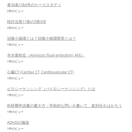
著30条1項4号のケーススタディ
2件のビュー
特許法第17条の5第3項
2件のビュー
冠微小循環とは？冠微小循環障害とは？
1件のビュー
羊水塞栓症（Amniotic fluid embolism; AFE）
1件のビュー
心臓CT (Cardiac CT, Cardiovascular CT)
1件のビュー
ピロシーケンシング（パイロシーケンシング）とは
1件のビュー
科研費申請書の書き方：学術的な問いを書いて、差別化をはかろう
1件のビュー
ADHDの脳波
1件のビュー