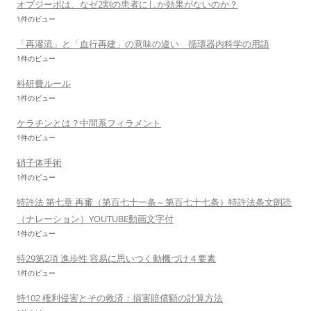
オプジーボは、なゼ2割の患者にしか効果がないのか？
1件のビュー
「再灌流」と「血行再建」の意味の違い 循環器内科学の用語
1件のビュー
科研費ルール
1件のビュー
ケラチンとは？中間系フィラメント
1件のビュー
硝子体手術
1件のビュー
特許法 第七章 再審（第百七十一条～第百七十七条）特許法条文朗読
（ナレーション）YOUTUBE動画文字付
1件のビュー
特29第2項 進歩性 容易に思いつく動機づけ４要素
1件のビュー
特102 権利侵害とその救済：損害賠償額の計算方法