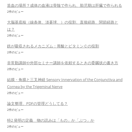
造血の場所？成体の血液は骨髄で作られ、胎児期は肝臓で作られる
2件のビュー
大脳基底核（線条体、淡蒼球、）の役割、直接経路、関節経路と
は？
2件のビュー
鉄が吸収されるメカニズム：胃酸とビタミンＣの役割
2件のビュー
非常勤講師や外部セミナー講師を依頼するときの委嘱状の書き方
2件のビュー
結膜・角膜と三叉神経 Sensory Innervation of the Conjunctiva and
Cornea by the Trigeminal Nerve
2件のビュー
論文整理、PDFの管理どうしてる？
2件のビュー
特2 発明の定義 物の読みは「もの」か「ぶつ」か
2件のビュー