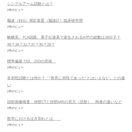
シングルアーム試験とは？
2件のビュー
脳波（EEG）測定装置（脳波計）臨床研究用
2件のビュー
解糖系、TCA回路、電子伝達系で産生されるATPの総数は38分子？
36？34？32？31？30？28？
2件のビュー
標準偏差 1SD、2SDの意味
2件のビュー
非劣性試験とは何か？「”有意に劣性であった”とはいえない」との違
い
2件のビュー
頭部画像検査：頭部CTと頭部MRIの見方（読影）、両者の違いなど
2件のビュー
医学における泣き別れとは
2件のビュー