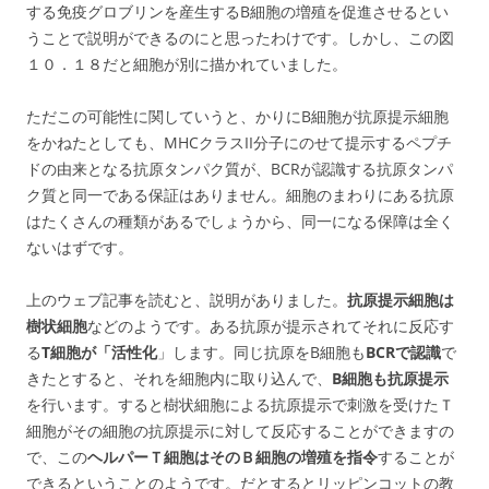
する免疫グロブリンを産生するB細胞の増殖を促進させるとい
うことで説明ができるのにと思ったわけです。しかし、この図
１０．１８だと細胞が別に描かれていました。
ただこの可能性に関していうと、かりにB細胞が抗原提示細胞
をかねたとしても、MHCクラスII分子にのせて提示するペプチ
ドの由来となる抗原タンパク質が、BCRが認識する抗原タンパ
ク質と同一である保証はありません。細胞のまわりにある抗原
はたくさんの種類があるでしょうから、同一になる保障は全く
ないはずです。
上のウェブ記事を読むと、説明がありました。
抗原提示細胞は
樹状細胞
などのようです。ある抗原が提示されてそれに反応す
る
T細胞が「活性化
」します。同じ抗原をB細胞も
BCRで認識
で
きたとすると、それを細胞内に取り込んで、
B細胞も抗原提示
を行います。すると樹状細胞による抗原提示で刺激を受けたＴ
細胞がその細胞の抗原提示に対して反応することができますの
で、この
ヘルパーＴ細胞はそのＢ細胞の増殖を指令
することが
できるということのようです。だとするとリッピンコットの教