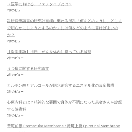
（医学における）フェノタイプとは？
2件のビュー
科研費申請書の研究計画欄に纏わる混乱「何をどのように、どこま
で明らかにしようとするのか」には何をどのように書けばよいの
か？
2件のビュー
【医学用語】担癌 がんを体内に持っている状態
2件のビュー
うつ病に関する研究論文
2件のビュー
カルボン酸とアルコールが脱水縮合するエステル化の反応機構
2件のビュー
心療内科とは？精神的な要因で身体が不調になった患者さんを診療
する診療科
2件のビュー
黄斑前膜 Premacular Membrane / 黄斑上膜 Epiretinal Membrane