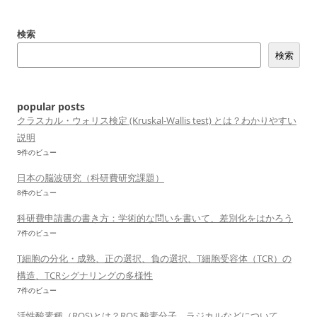
ゲ
ー
検索
シ
検索
ョ
ン
popular posts
クラスカル・ウォリス検定 (Kruskal-Wallis test) とは？わかりやすい
説明
9件のビュー
日本の脳波研究（科研費研究課題）
8件のビュー
科研費申請書の書き方：学術的な問いを書いて、差別化をはかろう
7件のビュー
T細胞の分化・成熟、正の選択、負の選択、T細胞受容体（TCR）の
構造、TCRシグナリングの多様性
7件のビュー
活性酸素種（ROS)とは？ROS,酸素分子、ラジカルなどについて