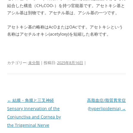
結合した構造（CH₃COO-）を持つ官能基です。アセトキシ基と
アシル基は別物です。アセチル基は、アシル基の一つです。
アセトキシ基の略称はAcOまたはOAcです。アセトキシという
名称はアセチルオキシ(acetyloxy)を短縮した名称です。
カテゴリー:
未分類
| 投稿日:
2025年8月16日
|
投
←
結膜・角膜と三叉神経
高脂血症/脂質異常症
稿
Sensory Innervation of the
(hyperlipidemia)
→
ナ
Conjunctiva and Cornea by
ビ
the Trigeminal Nerve