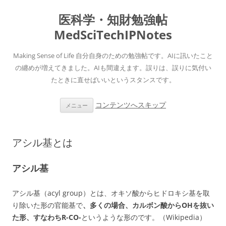
医科学・知財勉強帖
MedSciTechIPNotes
Making Sense of Life 自分自身のための勉強帖です。AIに訊いたこと
の纏めが増えてきました。AIも間違えます。誤りは、誤りに気付い
たときに直せばいいというスタンスです。
コンテンツへスキップ
メニュー
アシル基とは
アシル基
アシル基（acyl group）とは、オキソ酸からヒドロキシ基を取
り除いた形の官能基で
、多くの場合、カルボン酸からOHを抜い
た形、すなわちR-CO-
というような形のです。（Wikipedia）