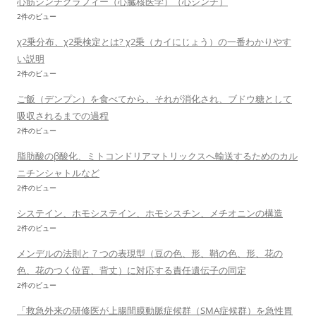
心筋シンチグラフィー（心臓核医学）（心シンチ）
2件のビュー
χ2乗分布、χ2乗検定とは? χ2乗（カイにじょう）の一番わかりやす
い説明
2件のビュー
ご飯（デンプン）を食べてから、それが消化され、ブドウ糖として
吸収されるまでの過程
2件のビュー
脂肪酸のβ酸化、ミトコンドリアマトリックスへ輸送するためのカル
ニチンシャトルなど
2件のビュー
システイン、ホモシステイン、ホモシスチン、メチオニンの構造
2件のビュー
メンデルの法則と７つの表現型（豆の色、形、鞘の色、形、花の
色、花のつく位置、背丈）に対応する責任遺伝子の同定
2件のビュー
「救急外来の研修医が上腸間膜動脈症候群（SMA症候群）を急性胃