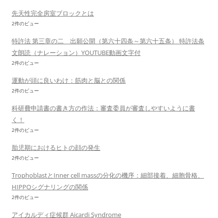
先天性完全房室ブロックとは
2件のビュー
特許法 第三章の二 出願公開（第六十四条～第六十五条） 特許法条
文朗読（ナレーション）YOUTUBE動画文字付
2件のビュー
運動が頭に良いわけ：筋肉と脳との関係
2件のビュー
科研費申請書の書き方の作法：審査委員が審査しやすいように書
く！
2件のビュー
胎児期におけるヒトの顔の発生
2件のビュー
TrophoblastとInner cell massの分化の機序：細部接着、細胞骨格、
HIPPOシグナリングの関係
2件のビュー
アイカルディ症候群 Aicardi Syndrome