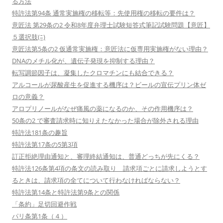
る方法
特許法第94条 通常実施権の移転等：先使用権の移転の要件は？
意匠法 第29条の2 令和8年度弁理士試験短答式筆記試験問題【意匠】
５選択肢(ﾆ)
意匠法第5条の2 仮通常実施権：意匠法に仮専用実施権がない理由？
DNAのメチル化が、遺伝子発現を抑制する理由？
転写調節因子は、凝集したクロマチンにも結合できる？
アルコールが尿酸産生を促進する機序は？ビールの宣伝プリン体ゼ
ロの意義？
アロプリノールがなぜ痛風の薬になるのか、その作用機序は？
50条の2 で審査請求時に知りえたなかった場合が除外される理由
特許法181条の趣旨
特許法第17条の5第3項
訂正拒絶理由通知と、審理終結通知は、普通どっちが先にくる？
特許法126条第4項の条文の読み取り 請求項ごとに請求しようとす
るときは、請求項の全てについて行わなければならない？
特許法第14条と特許法第9条との関係
「条約」足切回避作戦
パリ条第1条（４）