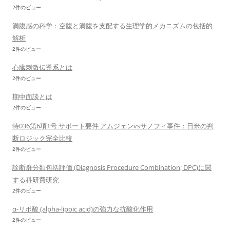
2件のビュー
満腹感の科学：空腹と満腹を支配する生理学的メカニズムの包括的
解析
2件のビュー
心臓刺激伝導系とは
2件のビュー
期中面談とは
2件のビュー
特036第6項1号 サポート要件 アムジェンvsサノフィ事件：日米の判
断ロジック完全比較
2件のビュー
診断群分類包括評価 (Diagnosis Procedure Combination; DPC)に関
する科研費研究
2件のビュー
α-リポ酸 (alpha-lipoic acid)の強力な抗酸化作用
2件のビュー