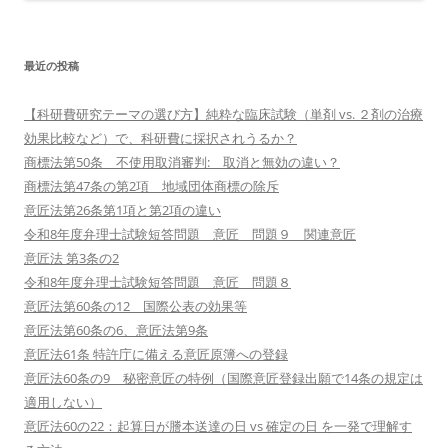
最近の投稿
【科研費研究テーマの選び方】純粋な臨床試験（単剤 vs. ２剤の治療
効果比較など）で、科研費に採択されうるか？
商標法第50条 不使用取消審判: 取消と無効の違い？
商標法第47条の第2項 地域団体商標の除斥
意匠法第26条第1項と第2項の違い
令和8年度弁理士試験短答問題 意匠 問題９ 関連意匠
意匠法 第3条の2
令和8年度弁理士試験短答問題 意匠 問題８
意匠法第60条の12 国際公表の効果等
意匠法第60条の6、意匠法第9条
意匠法61条 特許庁に備える意匠原簿への登録
意匠法60条の9 秘密意匠の特例（国際意匠登録出願で14条の規定は
適用しない）
意匠法60の22：起算日が謄本送達の日 vs 確定の日 を一発で理解す