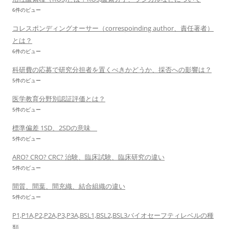
6件のビュー
コレスポンディングオーサー（correspoinding author、責任著者）
とは？
6件のビュー
科研費の応募で研究分担者を置くべきかどうか、採否への影響は？
5件のビュー
医学教育分野別認証評価とは？
5件のビュー
標準偏差 1SD、2SDの意味
5件のビュー
ARO? CRO? CRC? 治験、臨床試験、臨床研究の違い
5件のビュー
間質、間葉、間充織、結合組織の違い
5件のビュー
P1,P1A,P2,P2A,P3,P3A,BSL1,BSL2,BSL3バイオセーフティレベルの種
類