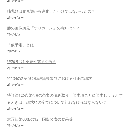
2件のビュー
哺乳類は爬虫類から進化したわけではなかったの？
2件のビュー
肺の画像所見「すりガラス」の意味は？？
2件のビュー
「仮予定」とは
2件のビュー
特70条1項 全要件充足の原則
2件のビュー
特134の2 第5項 特許無効審判における訂正の請求
2件のビュー
特許法126条第4項の条文の読み取り 請求項ごとに請求しようとす
るときは、請求項の全てについて行わなければならない？
2件のビュー
意匠法第60条の12 国際公表の効果等
2件のビュー