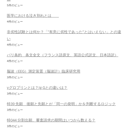
5件のビュー
医学における泣き別れとは
4件のビュー
非劣性試験とは何か？「”有意に劣性であった”とはいえない」との違
い
4件のビュー
パリ条約 条文全文（フランス語原文、英語公式訳文、日本語訳）
4件のビュー
脳波（EEG）測定装置（脳波計）臨床研究用
3件のビュー
γグロブリンとは？Ig Gとの違いは？
3件のビュー
特39 先願 後願と先願とが「同一の発明」かを判断するロジック
3件のビュー
特044 分割出願、審査請求の期間はいつから数える？
3件のビュー