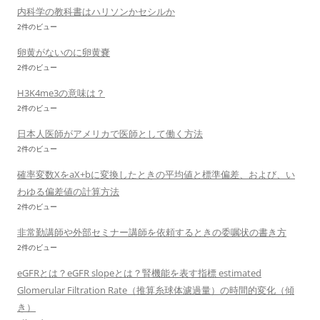
内科学の教科書はハリソンかセシルか
2件のビュー
卵黄がないのに卵黄嚢
2件のビュー
H3K4me3の意味は？
2件のビュー
日本人医師がアメリカで医師として働く方法
2件のビュー
確率変数XをaX+bに変換したときの平均値と標準偏差、および、い
わゆる偏差値の計算方法
2件のビュー
非常勤講師や外部セミナー講師を依頼するときの委嘱状の書き方
2件のビュー
eGFRとは？eGFR slopeとは？腎機能を表す指標 estimated
Glomerular Filtration Rate（推算糸球体濾過量）の時間的変化（傾
き）