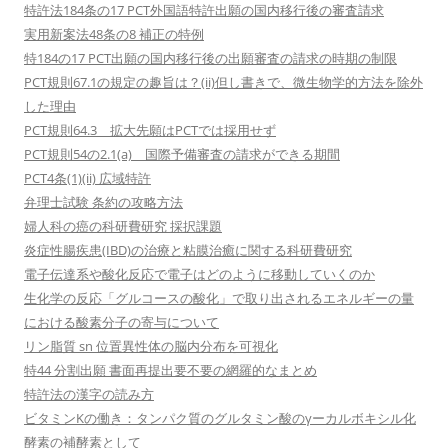
特許法184条の17 PCT外国語特許出願の国内移行後の審査請求
実用新案法48条の8 補正の特例
特184の17 PCT出願の国内移行後の出願審査の請求の時期の制限
PCT規則67.1の規定の趣旨は？(ii)但し書きで、微生物学的方法を除外
した理由
PCT規則64.3 拡大先願はPCTでは採用せず
PCT規則54の2.1(a) 国際予備審査の請求ができる期間
PCT4条(1)(ii) 広域特許
弁理士試験 条約の攻略方法
婦人科の癌の科研費研究 採択課題
炎症性腸疾患(IBD)の治療と粘膜治癒に関する科研費研究
電子伝達系や酸化反応で電子はどのように移動していくのか
生化学の反応「グルコースの酸化」で取り出されるエネルギーの量
における酸素分子の寄与について
リン脂質 sn 位置異性体の脳内分布を可視化
特44 分割出願 書面再提出要不要の網羅的なまとめ
特許法の漢字の読み方
ビタミンKの働き：タンパク質のグルタミン酸のγーカルボキシル化
酵素の補酵素として