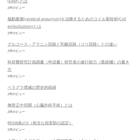
(ERM) とは
2件のビュー
脳動脈瘤(cerebral aneurysm)を治療するためのコイル塞栓術(Coil
embolization)とは
2件のビュー
グルコース－アラニン回路と乳酸回路（コリ回路）との違い
2件のビュー
科研費研究計画調書（申請書）研究者の遂行能力（業績欄）の書き
方
2件のビュー
ペラグラ撲滅の歴史的経緯
2件のビュー
胸骨正中切開（心臓外科手術）とは
2件のビュー
特038条の3（相当な損害額の認定）
2件のビュー