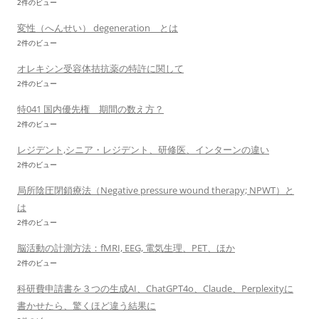
2件のビュー
変性（へんせい） degeneration とは
2件のビュー
オレキシン受容体拮抗薬の特許に関して
2件のビュー
特041 国内優先権 期間の数え方？
2件のビュー
レジデント,シニア・レジデント、研修医、インターンの違い
2件のビュー
局所陰圧閉鎖療法（Negative pressure wound therapy; NPWT）と
は
2件のビュー
脳活動の計測方法：fMRI, EEG, 電気生理、PET、ほか
2件のビュー
科研費申請書を３つの生成AI、ChatGPT4o、Claude、Perplexityに
書かせたら、驚くほど違う結果に