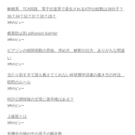
解糖系、TCA回路、電子伝達系で産生されるATPの総数は38分子？
36？34？32？31？30？28？
3件のビュー
癒着防止剤 adhesion barrier
3件のビュー
ピアソンの相関係数の意味、求め方、解釈の仕方、ありがちな間違
い
3件のビュー
当たり前すぎて誰も教えてくれない科研費申請書の書き方の作法、
暗黙のルール
3件のビュー
特許公開情報の文章に著作権はある？
3件のビュー
上級医とは
3件のビュー
有機化合物の中の原子の酸化数