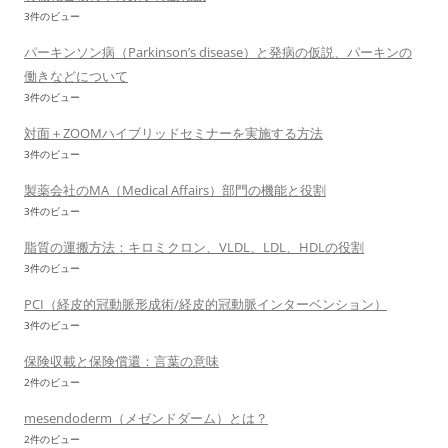
3件のビュー
パーキンソン病（Parkinson’s disease）と発病の仮説、パーキンの
働きなどについて
3件のビュー
対面＋ZOOMハイブリッドセミナーを実施する方法
3件のビュー
製薬会社のMA（Medical Affairs）部門の機能と役割
3件のビュー
脂質の運搬方法：キロミクロン、VLDL、LDL、HDLの役割
3件のビュー
PCI（経皮的冠動脈形成術/経皮的冠動脈インターベンション）
3件のビュー
保険収載と保険償還：言葉の意味
2件のビュー
mesendoderm（メゼンドダーム）とは？
2件のビュー