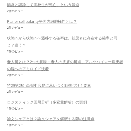
腸炎と誤診して高校生が死亡」という報道
2件のビュー
Planer cell polarity平面内細胞極性とは？
2件のビュー
状態ｎから状態ｎへ遷移する確率は、状態ｎに存在する確率と同
じ？違う？
2件のビュー
老人斑とは？2つの意味：老人の皮膚の斑点、アルツハイマー病患者
の脳へのアミロイド沈着
2件のビュー
特29第2項 進歩性 容易に思いつく動機づけ４要素
2件のビュー
ロジスティック回帰分析（多変量解析）の実例
1件のビュー
論文シェアとは？論文シェアを解釈する際の注意点
1件のビュー