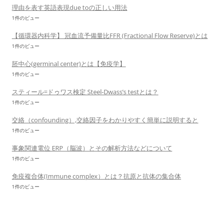
理由を表す英語表現due toの正しい用法
1件のビュー
【循環器内科学】 冠血流予備量比FFR (Fractional Flow Reserve)とは
1件のビュー
胚中心(germinal center)とは【免疫学】
1件のビュー
スティール=ドゥワス検定 Steel-Dwass’s testとは？
1件のビュー
交絡（confounding）,交絡因子をわかりやすく簡単に説明すると
1件のビュー
事象関連電位 ERP（脳波）とその解析方法などについて
1件のビュー
免疫複合体(Immune complex）とは？抗原と抗体の集合体
1件のビュー