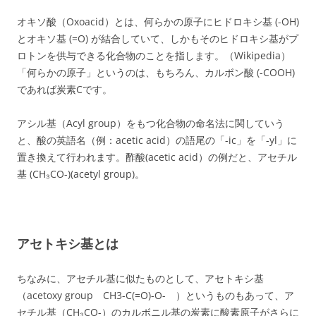
オキソ酸（Oxoacid）とは、何らかの原子にヒドロキシ基 (-OH)
とオキソ基 (=O) が結合していて、しかもそのヒドロキシ基がプ
ロトンを供与できる化合物のことを指します。（Wikipedia）
「何らかの原子」というのは、もちろん、カルボン酸 (-COOH)
であれば炭素Cです。
アシル基（Acyl group）をもつ化合物の命名法に関していう
と、
酸の英語名（例：acetic acid）の語尾の「-ic」を「-yl」に
置き換えて行われます。酢酸(acetic acid）の例だと、
アセチル
基 (CH₃CO-)(acetyl group)。
アセトキシ基とは
ちなみに、アセチル基に似たものとして、アセトキシ基
（acetoxy group CH3-C(=O)-O- ）というものもあって、ア
セチル基（CH₃CO-）のカルボニル基の炭素に酸素原子がさらに