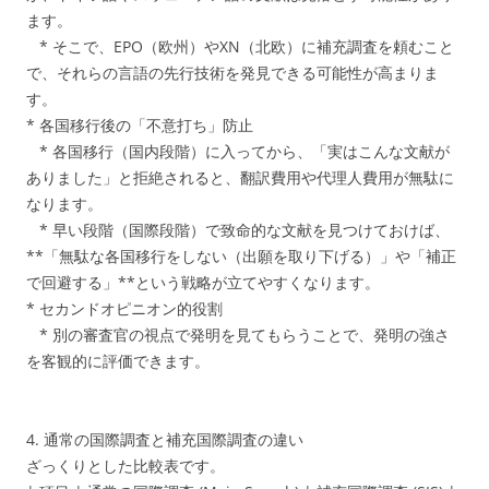
ます。
* そこで、EPO（欧州）やXN（北欧）に補充調査を頼むこと
で、それらの言語の先行技術を発見できる可能性が高まりま
す。
* 各国移行後の「不意打ち」防止
* 各国移行（国内段階）に入ってから、「実はこんな文献が
ありました」と拒絶されると、翻訳費用や代理人費用が無駄に
なります。
* 早い段階（国際段階）で致命的な文献を見つけておけば、
**「無駄な各国移行をしない（出願を取り下げる）」や「補正
で回避する」**という戦略が立てやすくなります。
* セカンドオピニオン的役割
* 別の審査官の視点で発明を見てもらうことで、発明の強さ
を客観的に評価できます。
4. 通常の国際調査と補充国際調査の違い
ざっくりとした比較表です。