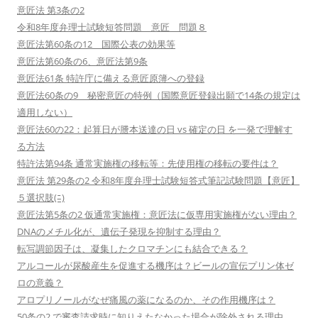
意匠法 第3条の2
令和8年度弁理士試験短答問題 意匠 問題８
意匠法第60条の12 国際公表の効果等
意匠法第60条の6、意匠法第9条
意匠法61条 特許庁に備える意匠原簿への登録
意匠法60条の9 秘密意匠の特例（国際意匠登録出願で14条の規定は
適用しない）
意匠法60の22：起算日が謄本送達の日 vs 確定の日 を一発で理解す
る方法
特許法第94条 通常実施権の移転等：先使用権の移転の要件は？
意匠法 第29条の2 令和8年度弁理士試験短答式筆記試験問題【意匠】
５選択肢(ﾆ)
意匠法第5条の2 仮通常実施権：意匠法に仮専用実施権がない理由？
DNAのメチル化が、遺伝子発現を抑制する理由？
転写調節因子は、凝集したクロマチンにも結合できる？
アルコールが尿酸産生を促進する機序は？ビールの宣伝プリン体ゼ
ロの意義？
アロプリノールがなぜ痛風の薬になるのか、その作用機序は？
50条の2 で審査請求時に知りえたなかった場合が除外される理由