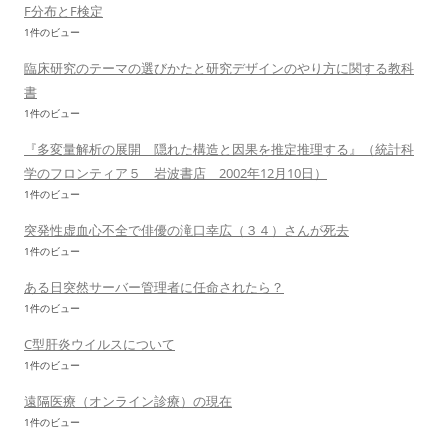
F分布とF検定
1件のビュー
臨床研究のテーマの選びかたと研究デザインのやり方に関する教科
書
1件のビュー
『多変量解析の展開 隠れた構造と因果を推定推理する』（統計科
学のフロンティア５ 岩波書店 2002年12月10日）
1件のビュー
突発性虚血心不全で俳優の滝口幸広（３４）さんが死去
1件のビュー
ある日突然サーバー管理者に任命されたら？
1件のビュー
C型肝炎ウイルスについて
1件のビュー
遠隔医療（オンライン診療）の現在
1件のビュー