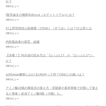
か？
3件のビュー
[医学論文の種類]Editoral（エディトリアル)とは？
3件のビュー
ST上昇型急性心筋梗塞（STEMI）（すてみ）とは？ST上昇とは
3件のビュー
内胚葉由来の器官、組織
3件のビュー
【決着！】内分泌の読み方は「ないぶんぴ」か「ないぶんぴつ」
か？
3件のビュー
scRNAseq解析におけるUMAPって何？tSNEとの違いは？
3件のビュー
アミノ酸20個の構造式の覚え方：官能基や基本骨格で分類して覚え
ると簡単！必須アミノ酸9個（10個）も。
3件のビュー