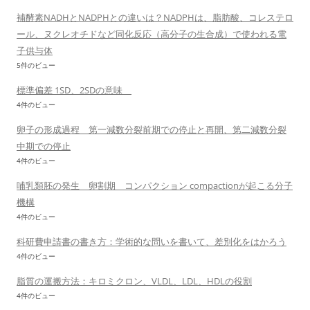
補酵素NADHとNADPHとの違いは？NADPHは、脂肪酸、コレステロ
ール、ヌクレオチドなど同化反応（高分子の生合成）で使われる電
子供与体
5件のビュー
標準偏差 1SD、2SDの意味
4件のビュー
卵子の形成過程 第一減数分裂前期での停止と再開、第二減数分裂
中期での停止
4件のビュー
哺乳類胚の発生 卵割期 コンパクション compactionが起こる分子
機構
4件のビュー
科研費申請書の書き方：学術的な問いを書いて、差別化をはかろう
4件のビュー
脂質の運搬方法：キロミクロン、VLDL、LDL、HDLの役割
4件のビュー