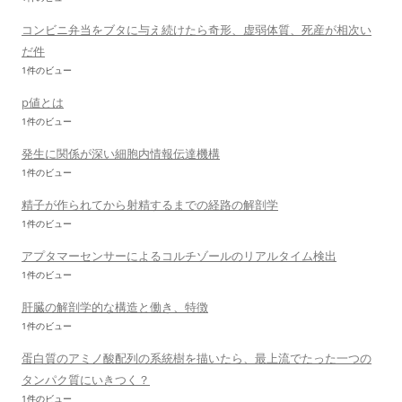
コンビニ弁当をブタに与え続けたら奇形、虚弱体質、死産が相次い
だ件
1件のビュー
p値とは
1件のビュー
発生に関係が深い細胞内情報伝達機構
1件のビュー
精子が作られてから射精するまでの経路の解剖学
1件のビュー
アプタマーセンサーによるコルチゾールのリアルタイム検出
1件のビュー
肝臓の解剖学的な構造と働き、特徴
1件のビュー
蛋白質のアミノ酸配列の系統樹を描いたら、最上流でたった一つの
タンパク質にいきつく？
1件のビュー