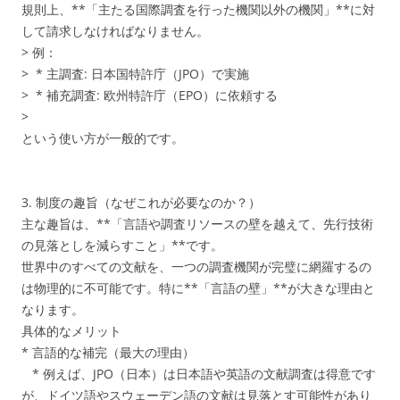
規則上、**「主たる国際調査を行った機関以外の機関」**に対
して請求しなければなりません。
> 例：
> * 主調査: 日本国特許庁（JPO）で実施
> * 補充調査: 欧州特許庁（EPO）に依頼する
>
という使い方が一般的です。
3. 制度の趣旨（なぜこれが必要なのか？）
主な趣旨は、**「言語や調査リソースの壁を越えて、先行技術
の見落としを減らすこと」**です。
世界中のすべての文献を、一つの調査機関が完璧に網羅するの
は物理的に不可能です。特に**「言語の壁」**が大きな理由と
なります。
具体的なメリット
* 言語的な補完（最大の理由）
* 例えば、JPO（日本）は日本語や英語の文献調査は得意です
が、ドイツ語やスウェーデン語の文献は見落とす可能性があり