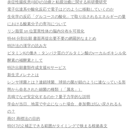
炎症性腸疾患(IBD)の治療と粘膜治癒に関する科研費研究
電子伝達系や酸化反応で電子はどのように移動していくのか
生化学の反応「グルコースの酸化」で取り出されるエネルギーの量
における酸素分子の寄与について
リン脂質 sn 位置異性体の脳内分布を可視化
特44 分割出願 書面再提出要不要の網羅的なまとめ
特許法の漢字の読み方
ビタミンKの働き：タンパク質のグルタミン酸のγーカルボキシル化
酵素の補酵素として
特許出願書類作成支援AIサービス
新生児メレナとは
レンサ球菌とは？連鎖球菌、球状の菌が鎖のように連なっている形
態から命名された細菌の種類（「属名」）
共鳴でなぜ安定化するのか？量子力学的な説明
学会が当日、地震で中止になった場合、参加費は払い戻されるも
の？
商01 商標法の目的
特017の2 補正できる範囲がタイミングで狭まる根拠条文