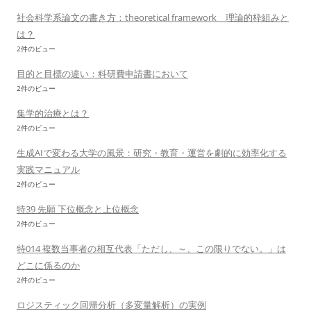
社会科学系論文の書き方：theoretical framework 理論的枠組みと
は？
2件のビュー
目的と目標の違い：科研費申請書において
2件のビュー
集学的治療とは？
2件のビュー
生成AIで変わる大学の風景：研究・教育・運営を劇的に効率化する
実践マニュアル
2件のビュー
特39 先願 下位概念と上位概念
2件のビュー
特014 複数当事者の相互代表「ただし、～、この限りでない。」は
どこに係るのか
2件のビュー
ロジスティック回帰分析（多変量解析）の実例