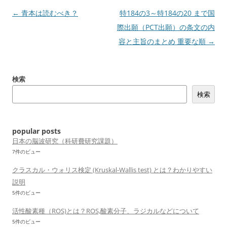
投
←
青本は読むべき？
特184の3～特184の20 まで国
稿
際出願（PCT出願）の条文の内
ナ
容と主旨のまとめ 重要な順
→
ビ
ゲ
検索
ー
検索
シ
ョ
ン
popular posts
日本の脳波研究（科研費研究課題）
7件のビュー
クラスカル・ウォリス検定 (Kruskal-Wallis test) とは？わかりやすい
説明
5件のビュー
活性酸素種（ROS)とは？ROS,酸素分子、ラジカルなどについて
5件のビュー