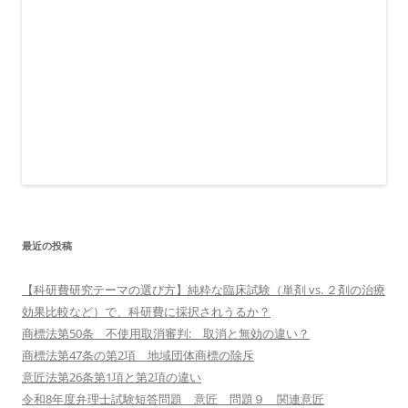
最近の投稿
【科研費研究テーマの選び方】純粋な臨床試験（単剤 vs. ２剤の治療
効果比較など）で、科研費に採択されうるか？
商標法第50条 不使用取消審判: 取消と無効の違い？
商標法第47条の第2項 地域団体商標の除斥
意匠法第26条第1項と第2項の違い
令和8年度弁理士試験短答問題 意匠 問題９ 関連意匠