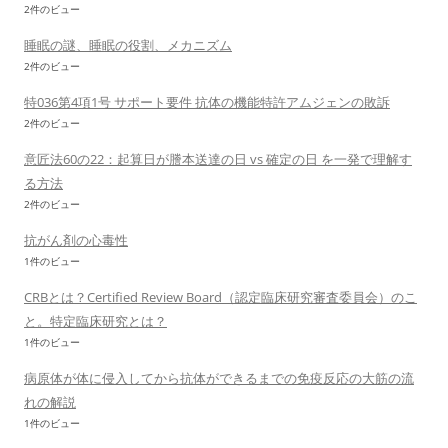
2件のビュー
睡眠の謎、睡眠の役割、メカニズム
2件のビュー
特036第4項1号 サポート要件 抗体の機能特許アムジェンの敗訴
2件のビュー
意匠法60の22：起算日が謄本送達の日 vs 確定の日 を一発で理解す
る方法
2件のビュー
抗がん剤の心毒性
1件のビュー
CRBとは？Certified Review Board（認定臨床研究審査委員会）のこ
と。特定臨床研究とは？
1件のビュー
病原体が体に侵入してから抗体ができるまでの免疫反応の大筋の流
れの解説
1件のビュー