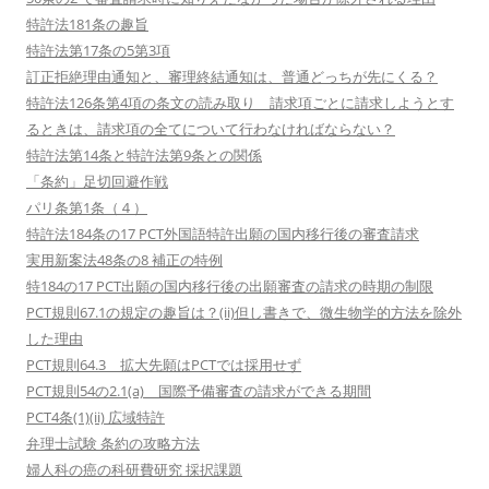
特許法181条の趣旨
特許法第17条の5第3項
訂正拒絶理由通知と、審理終結通知は、普通どっちが先にくる？
特許法126条第4項の条文の読み取り 請求項ごとに請求しようとす
るときは、請求項の全てについて行わなければならない？
特許法第14条と特許法第9条との関係
「条約」足切回避作戦
パリ条第1条（４）
特許法184条の17 PCT外国語特許出願の国内移行後の審査請求
実用新案法48条の8 補正の特例
特184の17 PCT出願の国内移行後の出願審査の請求の時期の制限
PCT規則67.1の規定の趣旨は？(ii)但し書きで、微生物学的方法を除外
した理由
PCT規則64.3 拡大先願はPCTでは採用せず
PCT規則54の2.1(a) 国際予備審査の請求ができる期間
PCT4条(1)(ii) 広域特許
弁理士試験 条約の攻略方法
婦人科の癌の科研費研究 採択課題