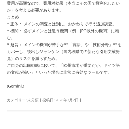
費用が高額なので、費用対効果（本当にその国で権利化したい
か）を考える必要があります。
まとめ
* 正体： メインの調査とは別に、おかわりで行う追加調査。
* 機関： 必ずメインとは違う機関（例：JPO以外の機関）に頼
む。
* 趣旨： メインの機関が苦手な**「言語」や「技術分野」**を
カバーし、後出しジャンケン（国内段階での新たな引用文献発
見）のリスクを減らすため。
ご自身の出願戦略において、「欧州市場が重要だが、ドイツ語
の文献が怖い」といった場合に非常に有効なツールです。
(Gemini3
カテゴリー:
未分類
| 投稿日:
2026年2月2日
|