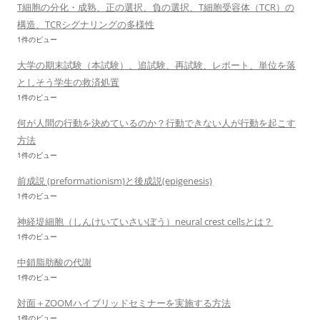
T細胞の分化・成熟、正の選択、負の選択、T細胞受容体（TCR）の
構造、TCRシグナリングの多様性
1件のビュー
大学の期末試験（本試験）、追試験、再試験、レポート、単位を落
としそう学生の救済処置
1件のビュー
何が人間の行動を決めているのか？行動できない人が行動を起こす
方法
1件のビュー
前成説 (preformationism)と後成説(epigenesis)
1件のビュー
神経堤細胞（しんけいていさいぼう）neural crest cellsとは？
1件のビュー
中鎖脂肪酸の代謝
1件のビュー
対面＋ZOOMハイブリッドセミナーを実施する方法
1件のビュー