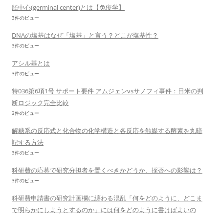
胚中心(germinal center)とは【免疫学】
3件のビュー
DNAの塩基はなぜ「塩基」と言う？どこが塩基性？
3件のビュー
アシル基とは
3件のビュー
特036第6項1号 サポート要件 アムジェンvsサノフィ事件：日米の判
断ロジック完全比較
3件のビュー
解糖系の反応式と化合物の化学構造と各反応を触媒する酵素を丸暗
記する方法
3件のビュー
科研費の応募で研究分担者を置くべきかどうか、採否への影響は？
3件のビュー
科研費申請書の研究計画欄に纏わる混乱「何をどのように、どこま
で明らかにしようとするのか」には何をどのように書けばよいの