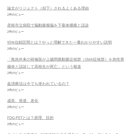
論文がリジェクト（却下）されるよくある理由
2件のビュー
彦根市立病院で脳動脈瘤脳を下垂体腫瘍と誤診
2件のビュー
95%信頼区間とは？やっと理解できた一番わかりやすい説明
2件のビュー
「救急外来の研修医が上腸間膜動脈症候群（SMA症候群）を急性胃
腸炎と誤診して高校生が死亡」という報道
2件のビュー
血清療法は今でも使われているの？
2件のビュー
成長、発達、老化
2件のビュー
FDG-PETとは？原理、目的
2件のビュー