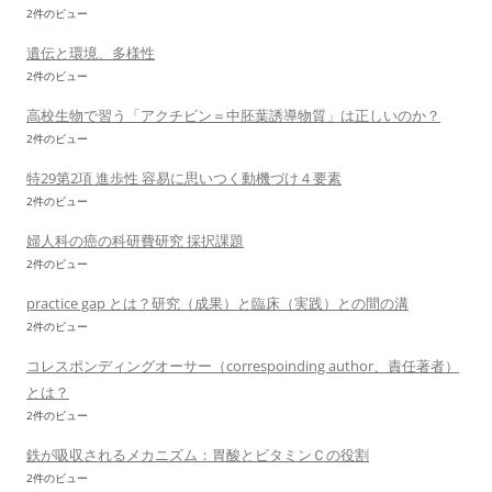
2件のビュー
遺伝と環境、多様性
2件のビュー
高校生物で習う「アクチビン＝中胚葉誘導物質」は正しいのか？
2件のビュー
特29第2項 進歩性 容易に思いつく動機づけ４要素
2件のビュー
婦人科の癌の科研費研究 採択課題
2件のビュー
practice gap とは？研究（成果）と臨床（実践）との間の溝
2件のビュー
コレスポンディングオーサー（correspoinding author、責任著者）
とは？
2件のビュー
鉄が吸収されるメカニズム：胃酸とビタミンＣの役割
2件のビュー