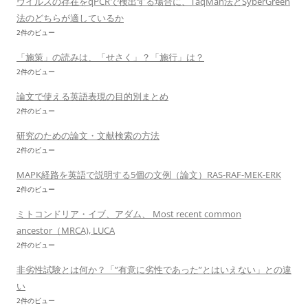
ウイルスの存在をqPCRで検出する場合に、TaqMan法とSyberGreen
法のどちらが適しているか
2件のビュー
「施策」の読みは、「せさく」？「施行」は？
2件のビュー
論文で使える英語表現の目的別まとめ
2件のビュー
研究のための論文・文献検索の方法
2件のビュー
MAPK経路を英語で説明する5個の文例（論文）RAS-RAF-MEK-ERK
2件のビュー
ミトコンドリア・イブ、アダム、 Most recent common
ancestor（MRCA), LUCA
2件のビュー
非劣性試験とは何か？「”有意に劣性であった”とはいえない」との違
い
2件のビュー