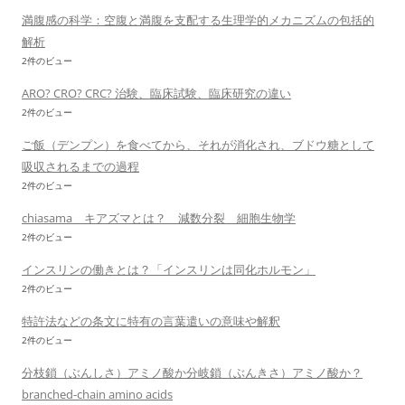
満腹感の科学：空腹と満腹を支配する生理学的メカニズムの包括的
解析
2件のビュー
ARO? CRO? CRC? 治験、臨床試験、臨床研究の違い
2件のビュー
ご飯（デンプン）を食べてから、それが消化され、ブドウ糖として
吸収されるまでの過程
2件のビュー
chiasama キアズマとは？ 減数分裂 細胞生物学
2件のビュー
インスリンの働きとは？「インスリンは同化ホルモン」
2件のビュー
特許法などの条文に特有の言葉遣いの意味や解釈
2件のビュー
分枝鎖（ぶんしさ）アミノ酸か分岐鎖（ぶんきさ）アミノ酸か？
branched-chain amino acids