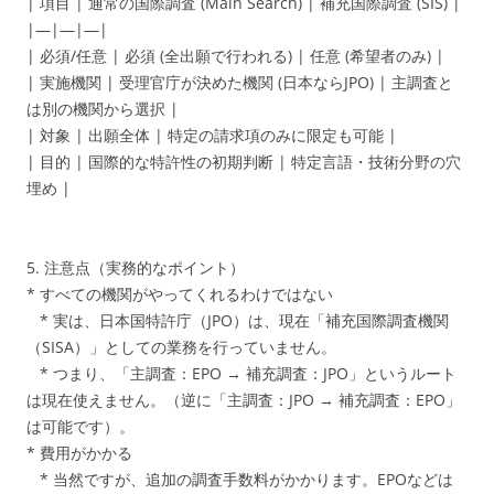
| 項目 | 通常の国際調査 (Main Search) | 補充国際調査 (SIS) |
|—|—|—|
| 必須/任意 | 必須 (全出願で行われる) | 任意 (希望者のみ) |
| 実施機関 | 受理官庁が決めた機関 (日本ならJPO) | 主調査と
は別の機関から選択 |
| 対象 | 出願全体 | 特定の請求項のみに限定も可能 |
| 目的 | 国際的な特許性の初期判断 | 特定言語・技術分野の穴
埋め |
5. 注意点（実務的なポイント）
* すべての機関がやってくれるわけではない
* 実は、日本国特許庁（JPO）は、現在「補充国際調査機関
（SISA）」としての業務を行っていません。
* つまり、「主調査：EPO → 補充調査：JPO」というルート
は現在使えません。（逆に「主調査：JPO → 補充調査：EPO」
は可能です）。
* 費用がかかる
* 当然ですが、追加の調査手数料がかかります。EPOなどは