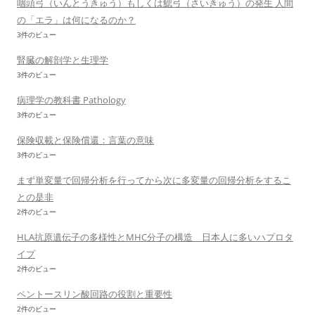
咽頭弓（いんとうきゅう）もしくは鰓弓（さいきゅう）の発生 人間
の「エラ」は何になるのか？
3件のビュー
腎臓の解剖学と生理学
3件のビュー
病理学の教科書 Pathology
3件のビュー
保険収載と保険償還：言葉の意味
3件のビュー
まず単変量で回帰分析を行ってから次に多変量の回帰分析をするこ
との是非
2件のビュー
HLA抗原遺伝子の多様性とMHC分子の構造 日本人に多いハプロタ
イプ
2件のビュー
ペントースリン酸回路の役割と重要性
2件のビュー