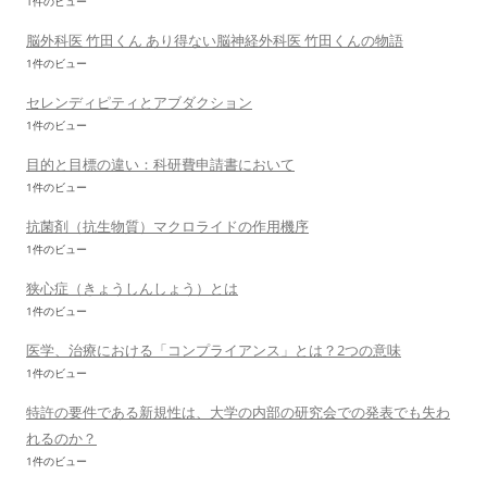
1件のビュー
脳外科医 竹田くん あり得ない脳神経外科医 竹田くんの物語
1件のビュー
セレンディピティとアブダクション
1件のビュー
目的と目標の違い：科研費申請書において
1件のビュー
抗菌剤（抗生物質）マクロライドの作用機序
1件のビュー
狭心症（きょうしんしょう）とは
1件のビュー
医学、治療における「コンプライアンス」とは？2つの意味
1件のビュー
特許の要件である新規性は、大学の内部の研究会での発表でも失わ
れるのか？
1件のビュー