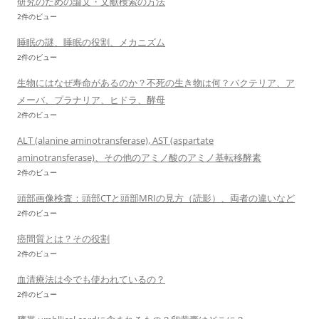
研究のための論文・文献検索の方法
2件のビュー
睡眠の謎、睡眠の役割、メカニズム
2件のビュー
生物にはなぜ寿命があるのか？不死の生き物は何？バクテリア、ア
メーバ、プラナリア、ヒドラ、酵母
2件のビュー
ALT (alanine aminotransferase), AST (aspartate
aminotransferase)、その他のアミノ酸のアミノ基転移酵素
2件のビュー
頭部画像検査：頭部CTと頭部MRIの見方（読影）、両者の違いなど
2件のビュー
癌間質とは？その役割
2件のビュー
血清療法は今でも使われているの？
2件のビュー