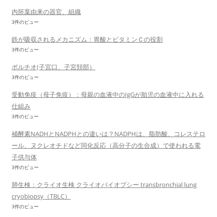
内胚葉由来の器官、組織
3件のビュー
鉄が吸収されるメカニズム：胃酸とビタミンＣの役割
3件のビュー
ポルチオ(子宮口、子宮頚部）
3件のビュー
受動免疫（母子免疫）：母親の血液中のIgGが胎児の血液中に入れる
仕組み
3件のビュー
補酵素NADHとNADPHとの違いは？NADPHは、脂肪酸、コレステロ
ール、ヌクレオチドなど同化反応（高分子の生合成）で使われる電
子供与体
3件のビュー
肺生検：クライオ生検 クライオバイオプシー transbronchial lung
cryobiopsy（TBLC）
3件のビュー