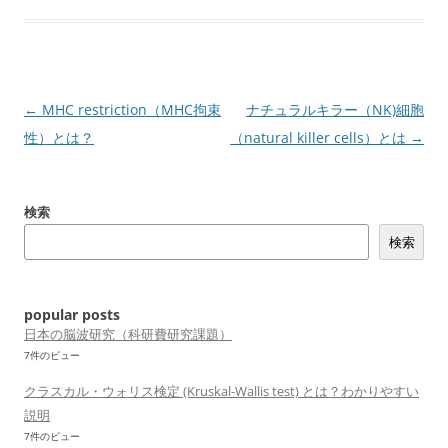
投
←
MHC restriction（MHC拘束
ナチュラルキラー（NK)細胞
稿
性）とは？
（natural killer cells）とは
→
ナ
ビ
検索
ゲ
検索
ー
シ
ョ
popular posts
ン
日本の脳波研究（科研費研究課題）
7件のビュー
クラスカル・ウォリス検定 (Kruskal-Wallis test) とは？わかりやすい
説明
7件のビュー