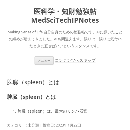
医科学・知財勉強帖
MedSciTechIPNotes
Making Sense of Life 自分自身のための勉強帖です。AIに訊いたこと
の纏めが増えてきました。AIも間違えます。誤りは、誤りに気付い
たときに直せばいいというスタンスです。
コンテンツへスキップ
メニュー
脾臓（spleen）とは
脾臓（spleen）とは
脾臓（spleen）は、最大のリンパ器官
カテゴリー:
未分類
| 投稿日:
2023年1月22日
|