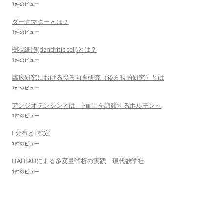
1件のビュー
ダークマターとは？
1件のビュー
樹状細胞(dendritic cell)とは？
1件のビュー
臨床研究における後ろ向き研究（後方視的研究）とは
1件のビュー
アンジオテンシンとは ~血圧を調節するホルモン～
1件のビュー
F分布とF検定
1件のビュー
HALBAUによる多変量解析の実践 現代数学社
1件のビュー