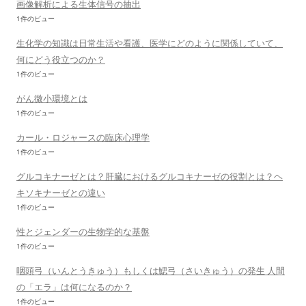
画像解析による生体信号の抽出
1件のビュー
生化学の知識は日常生活や看護、医学にどのように関係していて、
何にどう役立つのか？
1件のビュー
がん微小環境とは
1件のビュー
カール・ロジャースの臨床心理学
1件のビュー
グルコキナーゼとは？肝臓におけるグルコキナーゼの役割とは？ヘ
キソキナーゼとの違い
1件のビュー
性とジェンダーの生物学的な基盤
1件のビュー
咽頭弓（いんとうきゅう）もしくは鰓弓（さいきゅう）の発生 人間
の「エラ」は何になるのか？
1件のビュー