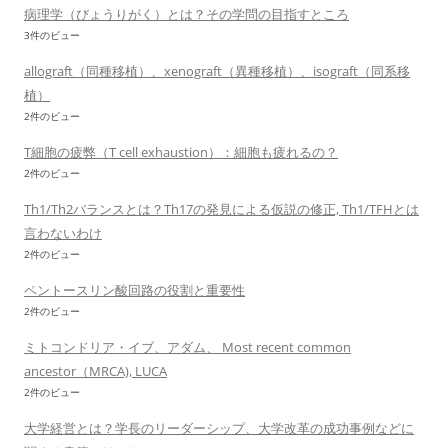
病理学（びょうりがく）とは？その学問の目指すところ
3件のビュー
allograft（同種移植）、xenograft（異種移植）、isograft（同系移
植）
2件のビュー
T細胞の疲弊（T cell exhaustion）：細胞も疲れるの？
2件のビュー
Th1/Th2バランスとは？Th17の発見による仮説の修正, Th1/TFHとは
言わないわけ
2件のビュー
ペントースリン酸回路の役割と重要性
2件のビュー
ミトコンドリア・イブ、アダム、 Most recent common
ancestor（MRCA), LUCA
2件のビュー
大学経営とは？学長のリーダーシップ、大学改革の成功事例などに