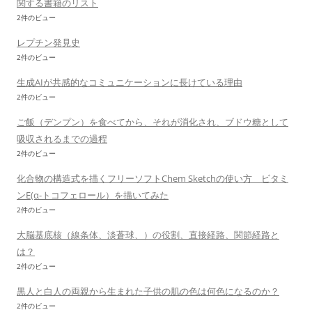
関する書籍のリスト
2件のビュー
レプチン発見史
2件のビュー
生成AIが共感的なコミュニケーションに長けている理由
2件のビュー
ご飯（デンプン）を食べてから、それが消化され、ブドウ糖として
吸収されるまでの過程
2件のビュー
化合物の構造式を描くフリーソフトChem Sketchの使い方 ビタミ
ンE(α-トコフェロール）を描いてみた
2件のビュー
大脳基底核（線条体、淡蒼球、）の役割、直接経路、関節経路と
は？
2件のビュー
黒人と白人の両親から生まれた子供の肌の色は何色になるのか？
2件のビュー