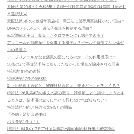
意匠法 第29条の2 令和8年度弁理士試験短答式筆記試験問題【意匠】
５選択肢(ﾆ)
意匠法第5条の2 仮通常実施権：意匠法に仮専用実施権がない理由？
DNAのメチル化が、遺伝子発現を抑制する理由？
転写調節因子は、凝集したクロマチンにも結合できる？
アルコールが尿酸産生を促進する機序は？ビールの宣伝プリン体ゼ
ロの意義？
アロプリノールがなぜ痛風の薬になるのか、その作用機序は？
50条の2 で審査請求時に知りえたなかった場合が除外される理由
特許法181条の趣旨
特許法第17条の5第3項
訂正拒絶理由通知と、審理終結通知は、普通どっちが先にくる？
特許法126条第4項の条文の読み取り 請求項ごとに請求しようとす
るときは、請求項の全てについて行わなければならない？
特許法第14条と特許法第9条との関係
「条約」足切回避作戦
パリ条第1条（４）
特許法184条の17 PCT外国語特許出願の国内移行後の審査請求