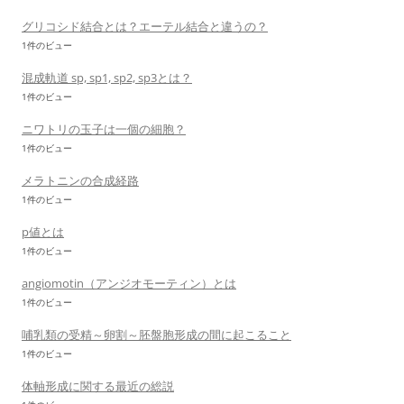
グリコシド結合とは？エーテル結合と違うの？
1件のビュー
混成軌道 sp, sp1, sp2, sp3とは？
1件のビュー
ニワトリの玉子は一個の細胞？
1件のビュー
メラトニンの合成経路
1件のビュー
p値とは
1件のビュー
angiomotin（アンジオモーティン）とは
1件のビュー
哺乳類の受精～卵割～胚盤胞形成の間に起こること
1件のビュー
体軸形成に関する最近の総説