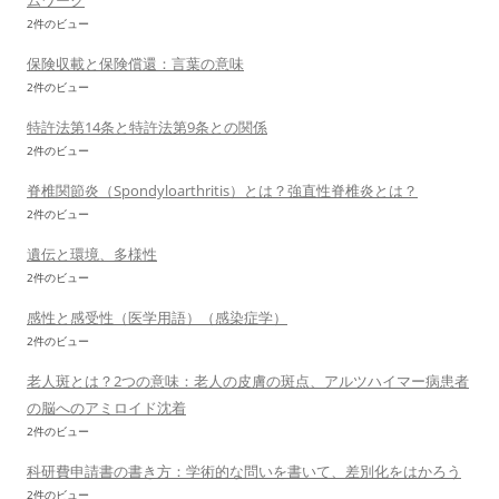
ムワーク
2件のビュー
保険収載と保険償還：言葉の意味
2件のビュー
特許法第14条と特許法第9条との関係
2件のビュー
脊椎関節炎（Spondyloarthritis）とは？強直性脊椎炎とは？
2件のビュー
遺伝と環境、多様性
2件のビュー
感性と感受性（医学用語）（感染症学）
2件のビュー
老人斑とは？2つの意味：老人の皮膚の斑点、アルツハイマー病患者
の脳へのアミロイド沈着
2件のビュー
科研費申請書の書き方：学術的な問いを書いて、差別化をはかろう
2件のビュー