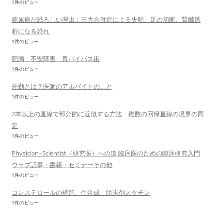
1件のビュー
糖尿病が恐ろしい理由：三大合併症による失明、足の切断、腎臓透
析になる恐れ
1件のビュー
肥満 不安障害 胃バイパス術
1件のビュー
外勤とは？医師のアルバイトのこと
1件のビュー
2本以上の直線で部分的に近似する方法 複数の回帰直線の境界の同
定
1件のビュー
Physician–Scientist（研究医）への道 臨床医のための臨床研究入門
ウェブ記事・書籍・セミナーその他
1件のビュー
コレステロールの構造、生合成、阻害剤スタチン
1件のビュー