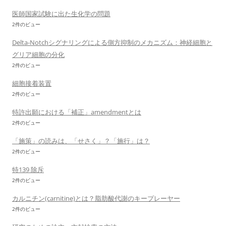
医師国家試験に出た生化学の問題
2件のビュー
Delta-Notchシグナリングによる側方抑制のメカニズム：神経細胞と
グリア細胞の分化
2件のビュー
細胞接着装置
2件のビュー
特許出願における「補正」amendmentとは
2件のビュー
「施策」の読みは、「せさく」？「施行」は？
2件のビュー
特139 除斥
2件のビュー
カルニチン(carnitine)とは？脂肪酸代謝のキープレーヤー
2件のビュー