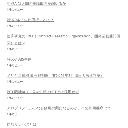
生成AIは人間の推論能力を弱めるか
1件のビュー
特079条「先使用権」とは？
1件のビュー
臨床研究のCRO（Contract Research Organization、開発業務受託機
関）とは？
1件のビュー
特068 BBS事件
1件のビュー
メリヤス編機 最高裁判例 （昭和51年3月10日大法廷判決）
1件のビュー
PCT規則64.3 拡大先願はPCTでは採用せず
1件のビュー
アロプリノールがなぜ痛風の薬になるのか、その作用機序は？
1件のビュー
自然リンパ球とは