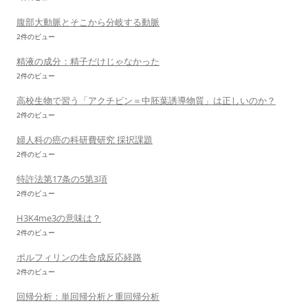
腹部大動脈とそこから分岐する動脈
2件のビュー
精液の成分：精子だけじゃなかった
2件のビュー
高校生物で習う「アクチビン＝中胚葉誘導物質」は正しいのか？
2件のビュー
婦人科の癌の科研費研究 採択課題
2件のビュー
特許法第17条の5第3項
2件のビュー
H3K4me3の意味は？
2件のビュー
ポルフィリンの生合成反応経路
2件のビュー
回帰分析：単回帰分析と重回帰分析