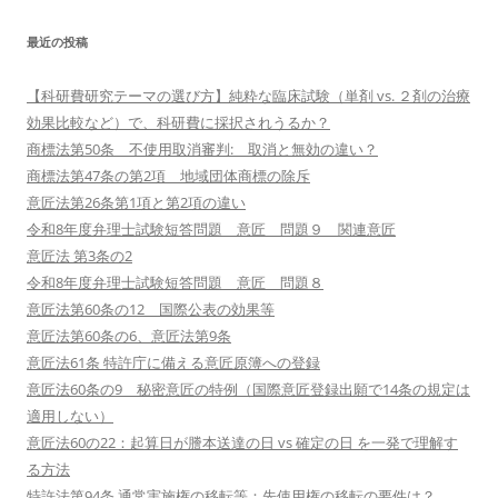
最近の投稿
【科研費研究テーマの選び方】純粋な臨床試験（単剤 vs. ２剤の治療
効果比較など）で、科研費に採択されうるか？
商標法第50条 不使用取消審判: 取消と無効の違い？
商標法第47条の第2項 地域団体商標の除斥
意匠法第26条第1項と第2項の違い
令和8年度弁理士試験短答問題 意匠 問題９ 関連意匠
意匠法 第3条の2
令和8年度弁理士試験短答問題 意匠 問題８
意匠法第60条の12 国際公表の効果等
意匠法第60条の6、意匠法第9条
意匠法61条 特許庁に備える意匠原簿への登録
意匠法60条の9 秘密意匠の特例（国際意匠登録出願で14条の規定は
適用しない）
意匠法60の22：起算日が謄本送達の日 vs 確定の日 を一発で理解す
る方法
特許法第94条 通常実施権の移転等：先使用権の移転の要件は？