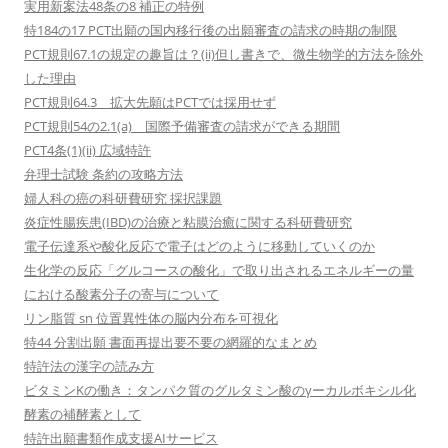
実用新案法48条の8 補正の特例
特184の17 PCT出願の国内移行後の出願審査の請求の時期の制限
PCT規則67.1の規定の趣旨は？(ii)但し書きで、微生物学的方法を除外
した理由
PCT規則64.3 拡大先願はPCTでは採用せず
PCT規則54の2.1(a) 国際予備審査の請求ができる期間
PCT4条(1)(ii) 広域特許
弁理士試験 条約の攻略方法
婦人科の癌の科研費研究 採択課題
炎症性腸疾患(IBD)の治療と粘膜治癒に関する科研費研究
電子伝達系や酸化反応で電子はどのように移動していくのか
生化学の反応「グルコースの酸化」で取り出されるエネルギーの量
における酸素分子の寄与について
リン脂質 sn 位置異性体の脳内分布を可視化
特44 分割出願 書面再提出要不要の網羅的なまとめ
特許法の漢字の読み方
ビタミンKの働き：タンパク質のグルタミン酸のγーカルボキシル化
酵素の補酵素として
特許出願書類作成支援AIサービス