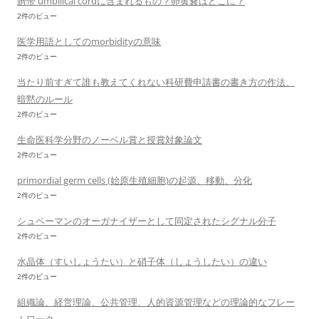
臍帯 umbllical cordに含まれるもの？卵黄嚢はどこに？
2件のビュー
医学用語としてのmorbidityの意味
2件のビュー
当たり前すぎて誰も教えてくれない科研費申請書の書き方の作法、
暗黙のルール
2件のビュー
生命医科学分野のノーベル賞と授賞対象論文
2件のビュー
primordial germ cells (始原生殖細胞)の起源、移動、分化
2件のビュー
シュペーマンのオーガナイザーとして同定されたシグナル分子
2件のビュー
水晶体（すいしょうたい）と硝子体（しょうしたい）の違い
2件のビュー
組織論、経営理論、公共管理、人的資源管理などの理論的なフレー