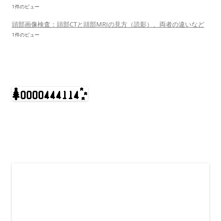
1件のビュー
頭部画像検査：頭部CTと頭部MRIの見方（読影）、両者の違いなど
1件のビュー