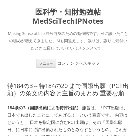
医科学・知財勉強帖
MedSciTechIPNotes
Making Sense of Life 自分自身のための勉強帖です。AIに訊いたこと
の纏めが増えてきました。AIも間違えます。誤りは、誤りに気付い
たときに直せばいいというスタンスです。
コンテンツへスキップ
メニュー
特184の3～特184の20 まで国際出願（PCT出
願）の条文の内容と主旨のまとめ 重要な順
184条の3（国際出願による特許出願）
趣旨は、「PCT出願は、
日本でも出したことにしてあげるよ」という宣言です。 内容は
というと、 日本を指定国に含むPCT出願は、その「国際出願
日」に日本に特許出願されたものとみなすというもの。 これが