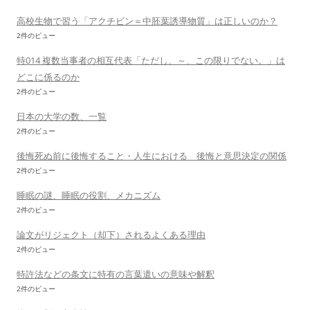
高校生物で習う「アクチビン＝中胚葉誘導物質」は正しいのか？
2件のビュー
特014 複数当事者の相互代表「ただし、～、この限りでない。」は
どこに係るのか
2件のビュー
日本の大学の数、一覧
2件のビュー
後悔死ぬ前に後悔すること・人生における 後悔と意思決定の関係
2件のビュー
睡眠の謎、睡眠の役割、メカニズム
2件のビュー
論文がリジェクト（却下）されるよくある理由
2件のビュー
特許法などの条文に特有の言葉遣いの意味や解釈
2件のビュー