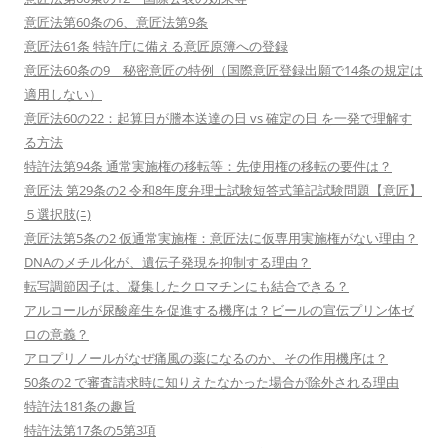
意匠法第60条の6、意匠法第9条
意匠法61条 特許庁に備える意匠原簿への登録
意匠法60条の9 秘密意匠の特例（国際意匠登録出願で14条の規定は
適用しない）
意匠法60の22：起算日が謄本送達の日 vs 確定の日 を一発で理解す
る方法
特許法第94条 通常実施権の移転等：先使用権の移転の要件は？
意匠法 第29条の2 令和8年度弁理士試験短答式筆記試験問題【意匠】
５選択肢(ﾆ)
意匠法第5条の2 仮通常実施権：意匠法に仮専用実施権がない理由？
DNAのメチル化が、遺伝子発現を抑制する理由？
転写調節因子は、凝集したクロマチンにも結合できる？
アルコールが尿酸産生を促進する機序は？ビールの宣伝プリン体ゼ
ロの意義？
アロプリノールがなぜ痛風の薬になるのか、その作用機序は？
50条の2 で審査請求時に知りえたなかった場合が除外される理由
特許法181条の趣旨
特許法第17条の5第3項