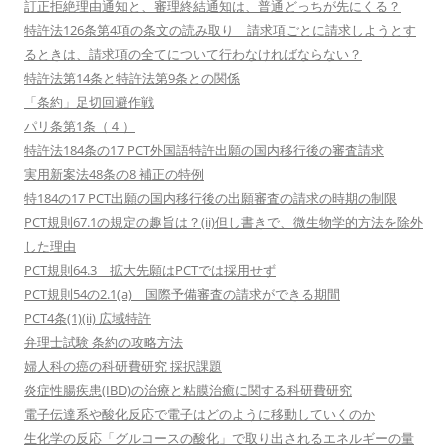
訂正拒絶理由通知と、審理終結通知は、普通どっちが先にくる？
特許法126条第4項の条文の読み取り 請求項ごとに請求しようとす
るときは、請求項の全てについて行わなければならない？
特許法第14条と特許法第9条との関係
「条約」足切回避作戦
パリ条第1条（４）
特許法184条の17 PCT外国語特許出願の国内移行後の審査請求
実用新案法48条の8 補正の特例
特184の17 PCT出願の国内移行後の出願審査の請求の時期の制限
PCT規則67.1の規定の趣旨は？(ii)但し書きで、微生物学的方法を除外
した理由
PCT規則64.3 拡大先願はPCTでは採用せず
PCT規則54の2.1(a) 国際予備審査の請求ができる期間
PCT4条(1)(ii) 広域特許
弁理士試験 条約の攻略方法
婦人科の癌の科研費研究 採択課題
炎症性腸疾患(IBD)の治療と粘膜治癒に関する科研費研究
電子伝達系や酸化反応で電子はどのように移動していくのか
生化学の反応「グルコースの酸化」で取り出されるエネルギーの量