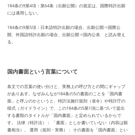
184条の9第4項：第64条（出願公開）の規定は、国際特許出願
には適用しない。
184条の9第5項：日本語特許出願の場合、出願公開⇒国際公
開、外国語特許出願の場合、出願公開⇒国内公表 と読み替え
る。
国内書面という言葉について
条文での言葉の使い分けと、実務上の呼び方との間にギャップ
がありあす。なぜみんなが184条の5の書面のことを「国内書
面」と呼ぶのかというと、特許法施行規則（省令）や特許庁の
様式（ガイドライン）で、この184条の5第1項に基づいて提出
する書類のタイトルが「国内書面」と定められているからで
す。 法律（特許法）： 「書面」としか書いていない（内容は願
書相当）。 運用（規則・実務）： その書面を「国内書面」とい