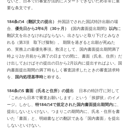
ないと、日本での審査が法的にスタートできないため非常に重
要な条文です。
184条の4（翻訳文の提出）
外国語でされた国試特許出願の場
合、
優先日から2年6月（30ヶ月）（
国内書面提出期間
）以内
に
翻訳文を出さなければならない。出さないと取り下げとみなさ
れる（第3項 取下げ擬制）。 期限を過ぎると出願が死ぬた
め、実務上の最優先事項。救済として、国内書面提出期間満了
時より2か月前から満了の日までの間に、書面（氏名、住所）だ
け出しておけばその提出の日から2月以内に提出すればよい。国
内書面提出期間の満了時もしく審査請求したときの審査請求時
を、
国内処理基準時
と称する。
184条の5 書面（氏名と住所）の提出
日本の特許庁に対して
「これから日本で審査お願いします」という「挨拶状」のイメ
ージ。しかし、
特184の4で規定された国内書面提出期間内
に、
提出しないといけない。つまりこの期間内に、氏名・住所を書
いた「書面」と、明細書などの翻訳である「国内書面」を提出
しないといけない。