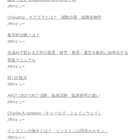
2件のビュー
chiasama キアズマとは？ 減数分裂 細胞生物学
2件のビュー
集学的治療とは？
2件のビュー
生成AIで変わる大学の風景：研究・教育・運営を劇的に効率化する
実践マニュアル
2件のビュー
特139 除斥
2件のビュー
ARO? CRO? CRC? 治験、臨床試験、臨床研究の違い
2件のビュー
Charles A. Janeway（チャールズ・ジェインウェイ）
2件のビュー
インスリンの働きとは？「インスリンは同化ホルモン」
2件のビュー