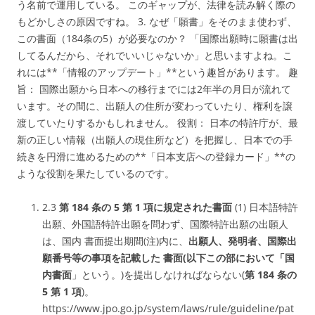
う名前で運用している。 このギャップが、法律を読み解く際の
もどかしさの原因ですね。 3. なぜ「願書」をそのまま使わず、
この書面（184条の5）が必要なのか？ 「国際出願時に願書は出
してるんだから、それでいいじゃないか」と思いますよね。こ
れには**「情報のアップデート」**という趣旨があります。 趣
旨： 国際出願から日本への移行までには2年半の月日が流れて
います。その間に、出願人の住所が変わっていたり、権利を譲
渡していたりするかもしれません。 役割： 日本の特許庁が、最
新の正しい情報（出願人の現住所など）を把握し、日本での手
続きを円滑に進めるための**「日本支店への登録カード」**の
ような役割を果たしているのです。
2.3
第 184 条の 5 第 1 項に規定された書面
(1) 日本語特許
出願、外国語特許出願を問わず、国際特許出願の出願人
は、国内 書面提出期間(注)内に、
出願人、発明者、国際出
願番号等の事項を記載した 書面(以下この部において「国
内書面
」という。)を提出しなければならない(
第 184 条の
5 第 1 項
)。
https://www.jpo.go.jp/system/laws/rule/guideline/pat