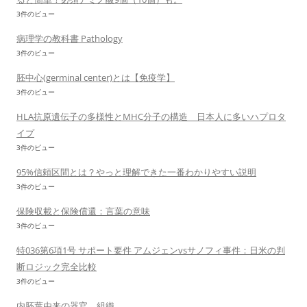
3件のビュー
病理学の教科書 Pathology
3件のビュー
胚中心(germinal center)とは【免疫学】
3件のビュー
HLA抗原遺伝子の多様性とMHC分子の構造 日本人に多いハプロタ
イプ
3件のビュー
95%信頼区間とは？やっと理解できた一番わかりやすい説明
3件のビュー
保険収載と保険償還：言葉の意味
3件のビュー
特036第6項1号 サポート要件 アムジェンvsサノフィ事件：日米の判
断ロジック完全比較
3件のビュー
内胚葉由来の器官、組織