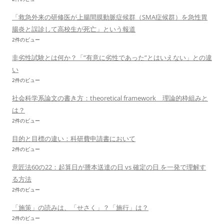
「救急外来の研修医が上腸間膜動脈症候群（SMA症候群）を急性胃
腸炎と誤診して高校生が死亡」という報道
2件のビュー
非劣性試験とは何か？「”有意に劣性であった”とはいえない」との違
い
2件のビュー
社会科学系論文の書き方：theoretical framework 理論的枠組みと
は？
2件のビュー
目的と目標の違い：科研費申請書において
2件のビュー
意匠法60の22：起算日が謄本送達の日 vs 確定の日 を一発で理解す
る方法
2件のビュー
「施策」の読みは、「せさく」？「施行」は？
2件のビュー