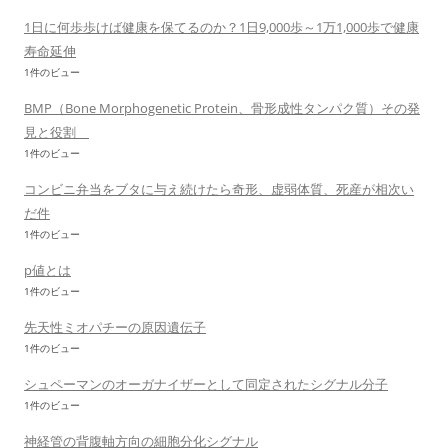
1日に何歩歩けば健康を保てるのか？1日9,000歩～1万1,000歩で健康
寿命延伸
1件のビュー
BMP（Bone Morphogenetic Protein、骨形成性タンパク質）その発
見と役割
1件のビュー
コンビニ弁当をブタに与え続けたら奇形、虚弱体質、死産が相次い
だ件
1件のビュー
p値とは
1件のビュー
先天性ミオパチーの原因遺伝子
1件のビュー
シュペーマンのオーガナイザーとして同定されたシグナル分子
1件のビュー
神経管の背腹軸方向の細胞分化シグナル