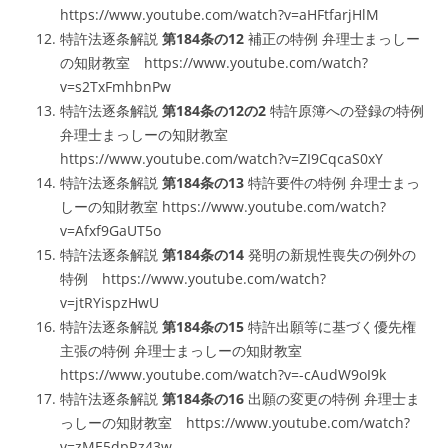
https://www.youtube.com/watch?v=aHFtfarjHlM
特許法逐条解説
第184条の12
補正の特例 弁理士まっしー
の知財教室 https://www.youtube.com/watch?
v=s2TxFmhbnPw
特許法逐条解説
第184条の12の2
特許原簿への登録の特例
弁理士まっしーの知財教室
https://www.youtube.com/watch?v=ZI9CqcaS0xY
特許法逐条解説
第184条の13
特許要件の特例 弁理士まっ
しーの知財教室 https://www.youtube.com/watch?
v=Afxf9GaUT5o
特許法逐条解説
第184条の14
発明の新規性喪失の例外の
特例 https://www.youtube.com/watch?
v=jtRYispzHwU
特許法逐条解説
第184条の15
特許出願等に基づく優先権
主張の特例 弁理士まっしーの知財教室
https://www.youtube.com/watch?v=-cAudW9oI9k
特許法逐条解説
第184条の16
出願の変更の特例 弁理士ま
っしーの知財教室 https://www.youtube.com/watch?
v=zME5dpRz43w