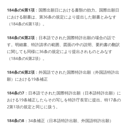
184条の6第1項
：国際出願日における書類の効力。国際出願日
における願書は、第36条の規定により提出した願書とみなす
（184条の6第1項）。
184条の6第2項
；
日本語でされた国際特許出願の場合
の話で
す。明細書、特許請求の範囲、図面の中の説明、要約書の翻訳
に関しても同様に36条の規定により提出されものとみなす
（184条の6第2項）。
184条の6第2項
：外国語でされた国際特許出願（外国語特許出
願）における19条補正
184条の7
：日本語でされた国際特許出願（日本語特許出願）に
おける19条補正したらその写しを特許庁長官に提出。特17条の
2第1項の規定と同じに扱う。
184条の8
：34条補正（日本語特許出願、外国語特許出願）