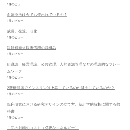
1件のビュー
血清療法は今でも使われているの？
1件のビュー
成長、発達、老化
1件のビュー
科研費新規採択倍増の取組み
1件のビュー
組織論、経営理論、公共管理、人的資源管理などの理論的なフレー
ムワーク
1件のビュー
2型糖尿病でインスリンは上昇しているのか減少しているのか？
1件のビュー
臨床研究における研究デザインの立て方、統計学的解析に関する教
科書
1件のビュー
１回の射精のコスト（必要なエネルギー）