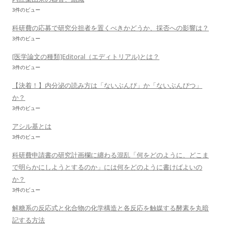
3件のビュー
科研費の応募で研究分担者を置くべきかどうか、採否への影響は？
3件のビュー
[医学論文の種類]Editoral（エディトリアル)とは？
3件のビュー
【決着！】内分泌の読み方は「ないぶんぴ」か「ないぶんぴつ」
か？
3件のビュー
アシル基とは
3件のビュー
科研費申請書の研究計画欄に纏わる混乱「何をどのように、どこま
で明らかにしようとするのか」には何をどのように書けばよいの
か？
3件のビュー
解糖系の反応式と化合物の化学構造と各反応を触媒する酵素を丸暗
記する方法