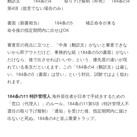
翻訳文 184条の4 取り下げ擬制（即死） 184条の4
第4項（故意でない場合のみ）
書面（願書相当） 184条の5 補正命令が来る
命令後の指定期間内に出せばOK
審査官の視点に立つと、「中身（翻訳文）がないと審査できな
いから即アウトだけど、事務的な紙（184条の5の書面）がない
だけなら、後で出させればいいや」という、優先度の違いが現
れている条文だといえます。この「184条の4（翻訳文）は厳し
い、184条の5（書面）は甘い」という対比、試験ではよく狙わ
れます。
184条の11 特許管理人
海外居住者が日本で手続きするための
「窓口（代理人）」のルール。184条の11第5項（特許管理人不
選任の取り下げ擬制）「通知」を受けた後、指定期間内に届け
出ないと死ぬ。184条の4と並ぶ重要トラップ。