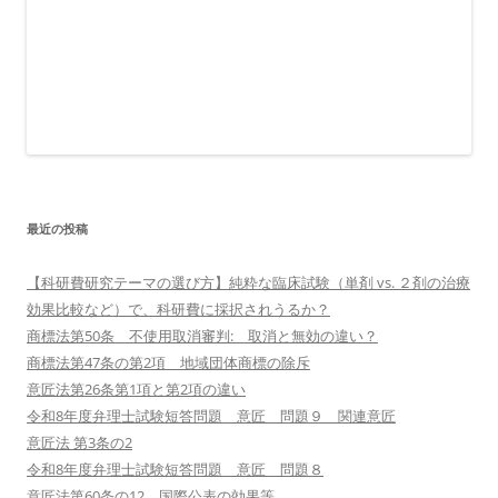
最近の投稿
【科研費研究テーマの選び方】純粋な臨床試験（単剤 vs. ２剤の治療
効果比較など）で、科研費に採択されうるか？
商標法第50条 不使用取消審判: 取消と無効の違い？
商標法第47条の第2項 地域団体商標の除斥
意匠法第26条第1項と第2項の違い
令和8年度弁理士試験短答問題 意匠 問題９ 関連意匠
意匠法 第3条の2
令和8年度弁理士試験短答問題 意匠 問題８
意匠法第60条の12 国際公表の効果等