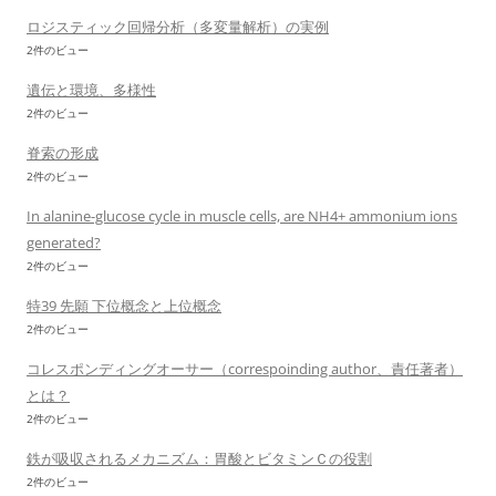
ロジスティック回帰分析（多変量解析）の実例
2件のビュー
遺伝と環境、多様性
2件のビュー
脊索の形成
2件のビュー
In alanine-glucose cycle in muscle cells, are NH4+ ammonium ions
generated?
2件のビュー
特39 先願 下位概念と上位概念
2件のビュー
コレスポンディングオーサー（correspoinding author、責任著者）
とは？
2件のビュー
鉄が吸収されるメカニズム：胃酸とビタミンＣの役割
2件のビュー