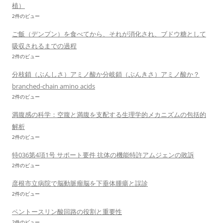
植）
2件のビュー
ご飯（デンプン）を食べてから、それが消化され、ブドウ糖として
吸収されるまでの過程
2件のビュー
分枝鎖（ぶんしさ）アミノ酸か分岐鎖（ぶんきさ）アミノ酸か？
branched-chain amino acids
2件のビュー
満腹感の科学：空腹と満腹を支配する生理学的メカニズムの包括的
解析
2件のビュー
特036第4項1号 サポート要件 抗体の機能特許アムジェンの敗訴
2件のビュー
彦根市立病院で脳動脈瘤脳を下垂体腫瘍と誤診
2件のビュー
ペントースリン酸回路の役割と重要性
2件のビュー