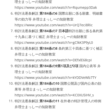
理士まっしーの知財教室
https://www.youtube.com/watch?v=Rqumepp3Dak
特許法逐条解説
第184条の6
国際出願に係る願書、明細書
等の効力等 弁理士まっしーの知財教室
https://www.youtube.com/watch?v=UrQ7eci8Ric
特許法逐条解説
第184条の7
日本語
特許出願に係る条約第
十九条に基づく補正 弁理士まっしーの知財教室
https://www.youtube.com/watch?v=gClkK3P9yL0
特許法逐条解説
第184条の8
条約第三十四条に基づく補正
弁理士まっしーの知財教室
https://www.youtube.com/watch?v=DEfxlE68cpI
特許法逐条解説
第184条の9第1項及び2項
国内公表等 弁
理士まっしーの知財教室
https://www.youtube.com/watch?v=kYDDVeWb7TY
特許法逐条解説
第184条の10
国際公開及び国内公表の効
果等 弁理士まっしーの知財教室
https://www.youtube.com/watch?v=KC0XU5IHV_s
特許法逐条解説
第184条の11
在外者の特許管理人の特例
弁理士まっしーの知財教室