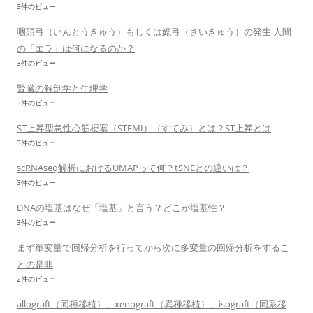
3件のビュー
咽頭弓（いんとうきゅう）もしくは鰓弓（さいきゅう）の発生 人間
の「エラ」は何になるのか？
3件のビュー
腎臓の解剖学と生理学
3件のビュー
ST上昇型急性心筋梗塞（STEMI）（すてみ）とは？ST上昇とは
3件のビュー
scRNAseq解析におけるUMAPって何？tSNEとの違いは？
3件のビュー
DNAの塩基はなぜ「塩基」と言う？どこが塩基性？
3件のビュー
まず単変量で回帰分析を行ってから次に多変量の回帰分析をするこ
との是非
2件のビュー
allograft（同種移植）、xenograft（異種移植）、isograft（同系移