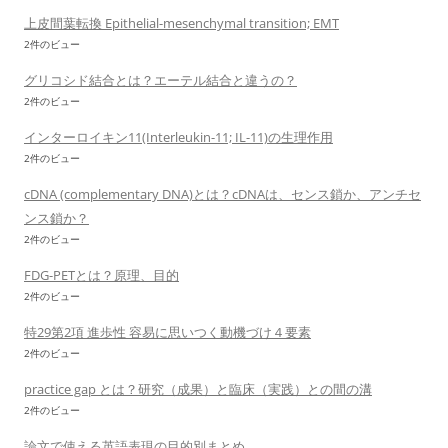
上皮間葉転換 Epithelial-mesenchymal transition; EMT
2件のビュー
グリコシド結合とは？エーテル結合と違うの？
2件のビュー
インターロイキン11(Interleukin-11; IL-11)の生理作用
2件のビュー
cDNA (complementary DNA)とは？cDNAは、センス鎖か、アンチセ
ンス鎖か？
2件のビュー
FDG-PETとは？原理、目的
2件のビュー
特29第2項 進歩性 容易に思いつく動機づけ４要素
2件のビュー
practice gap とは？研究（成果）と臨床（実践）との間の溝
2件のビュー
論文で使える英語表現の目的別まとめ