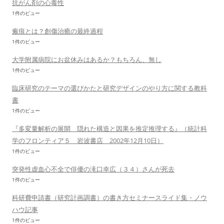
抗がん剤の心毒性
1件のビュー
瘢痕とは？創傷治癒の最終過程
1件のビュー
大学附属病院にお盆休みはあるか？もちろん、無し
1件のビュー
臨床研究のテーマの選びかたと研究デザインのやり方に関する教科
書
1件のビュー
『多変量解析の展開 隠れた構造と因果を推定推理する』（統計科
学のフロンティア５ 岩波書店 2002年12月10日）
1件のビュー
突発性虚血心不全で俳優の滝口幸広（３４）さんが死去
1件のビュー
科研費申請書（研究計画調書）の書き方セミナースライド集・ノウ
ハウ記事
1件のビュー