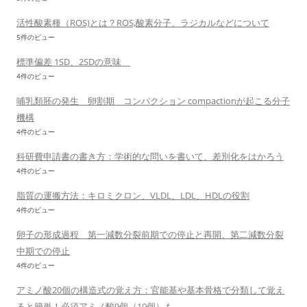
活性酸素種（ROS)とは？ROS,酸素分子、ラジカルなどについて
5件のビュー
標準偏差 1SD、2SDの意味
4件のビュー
哺乳類胚の発生 卵割期 コンパクション compactionが起こる分子
機構
4件のビュー
科研費申請書の書き方：学術的な問いを書いて、差別化をはかろう
4件のビュー
脂質の運搬方法：キロミクロン、VLDL、LDL、HDLの役割
4件のビュー
卵子の形成過程 第一減数分裂前期での停止と再開、第二減数分裂
中期での停止
4件のビュー
アミノ酸20個の構造式の覚え方：官能基や基本骨格で分類して覚え
ると簡単！必須アミノ酸9個（10個）も。