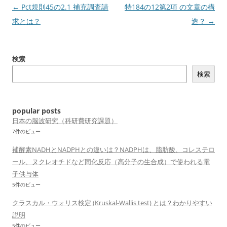
投
←
Pct規則45の2.1 補充調査請
特184の12第2項 の文章の構
稿
求とは？
造？
→
ナ
ビ
検索
ゲ
検索
ー
シ
ョ
popular posts
ン
日本の脳波研究（科研費研究課題）
7件のビュー
補酵素NADHとNADPHとの違いは？NADPHは、脂肪酸、コレステロ
ール、ヌクレオチドなど同化反応（高分子の生合成）で使われる電
子供与体
5件のビュー
クラスカル・ウォリス検定 (Kruskal-Wallis test) とは？わかりやすい
説明
5件のビュー