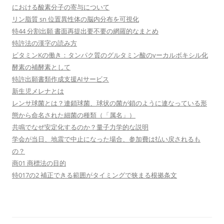
における酸素分子の寄与について
リン脂質 sn 位置異性体の脳内分布を可視化
特44 分割出願 書面再提出要不要の網羅的なまとめ
特許法の漢字の読み方
ビタミンKの働き：タンパク質のグルタミン酸のγーカルボキシル化
酵素の補酵素として
特許出願書類作成支援AIサービス
新生児メレナとは
レンサ球菌とは？連鎖球菌、球状の菌が鎖のように連なっている形
態から命名された細菌の種類（「属名」）
共鳴でなぜ安定化するのか？量子力学的な説明
学会が当日、地震で中止になった場合、参加費は払い戻されるも
の？
商01 商標法の目的
特017の2 補正できる範囲がタイミングで狭まる根拠条文