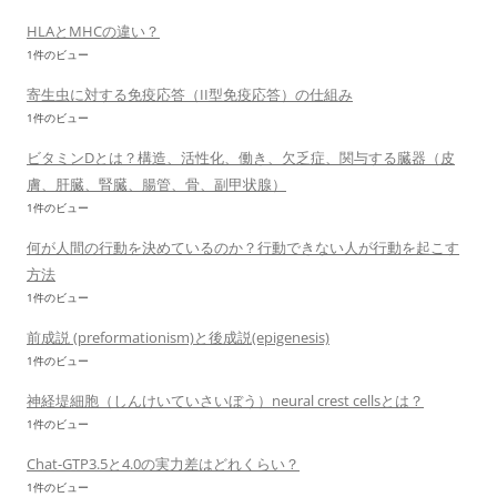
HLAとMHCの違い？
1件のビュー
寄生虫に対する免疫応答（II型免疫応答）の仕組み
1件のビュー
ビタミンDとは？構造、活性化、働き、欠乏症、関与する臓器（皮
膚、肝臓、腎臓、腸管、骨、副甲状腺）
1件のビュー
何が人間の行動を決めているのか？行動できない人が行動を起こす
方法
1件のビュー
前成説 (preformationism)と後成説(epigenesis)
1件のビュー
神経堤細胞（しんけいていさいぼう）neural crest cellsとは？
1件のビュー
Chat-GTP3.5と4.0の実力差はどれくらい？
1件のビュー