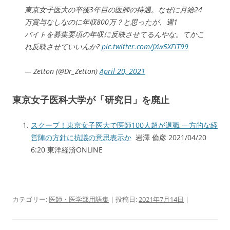
東京女子医大の卒後3年目の医師の待遇。なぜに月給24
万賞与なしなのに年収800万？と思ったが、週1
バイトを募集要項の年収に反映させてるんやな。てかこ
れ反映させていいんか?
pic.twitter.com/JXw5XFiT99
— Zetton (@Dr_Zetton)
April 20, 2021
東京女子医科大学が「研究日」を廃止
スクープ！東京女子医大で医師100人超が退職 一方的な経
営陣の方針に抗議の意思表示か
岩澤 倫彦 2021/04/20
6:20 東洋経済ONLINE
カテゴリー:
医師・医学部用語集
| 投稿日:
2021年7月14日
|