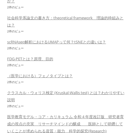
か？
2件のビュー
社会科学系論文の書き方：theoretical framework 理論的枠組みと
は？
2件のビュー
scRNAseq解析におけるUMAPって何？tSNEとの違いは？
2件のビュー
FDG-PETとは？原理、目的
2件のビュー
（医学における）フェノタイプとは？
2件のビュー
クラスカル・ウォリス検定 (Kruskal-Wallis test) とは？わかりやすい
説明
2件のビュー
医学教育モデル・コア・カリキュラム 令和 4 年度改訂版 研究者育
成の視点の充実 リサーチマインドの醸成 医師として研鑽して
いくことが求められる資質・能力 科学的探究(Research)