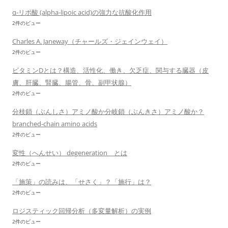
α-リポ酸 (alpha-lipoic acid)の強力な抗酸化作用
2件のビュー
Charles A. Janeway（チャールズ・ジェインウェイ）
2件のビュー
ビタミンDとは？構造、活性化、働き、欠乏症、関与する臓器（皮
膚、肝臓、腎臓、腸管、骨、副甲状腺）
2件のビュー
分枝鎖（ぶんしさ）アミノ酸か分岐鎖（ぶんきさ）アミノ酸か？
branched-chain amino acids
2件のビュー
変性（へんせい） degeneration とは
2件のビュー
「施策」の読みは、「せさく」？「施行」は？
2件のビュー
ロジスティック回帰分析（多変量解析）の実例
2件のビュー