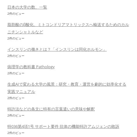
日本の大学の数、一覧
2件のビュー
脂肪酸のβ酸化、ミトコンドリアマトリックスへ輸送するためのカル
ニチンシャトルなど
2件のビュー
インスリンの働きとは？「インスリンは同化ホルモン」
2件のビュー
病理学の教科書 Pathology
2件のビュー
生成AIで変わる大学の風景：研究・教育・運営を劇的に効率化する
実践マニュアル
2件のビュー
特許法などの条文に特有の言葉遣いの意味や解釈
2件のビュー
特036第4項1号 サポート要件 抗体の機能特許アムジェンの敗訴
2件のビュー