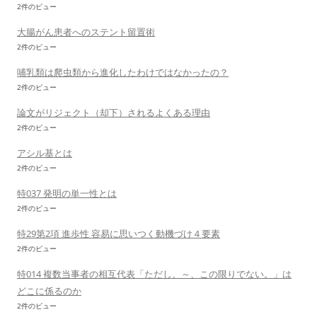
2件のビュー
大腸がん患者へのステント留置術
2件のビュー
哺乳類は爬虫類から進化したわけではなかったの？
2件のビュー
論文がリジェクト（却下）されるよくある理由
2件のビュー
アシル基とは
2件のビュー
特037 発明の単一性とは
2件のビュー
特29第2項 進歩性 容易に思いつく動機づけ４要素
2件のビュー
特014 複数当事者の相互代表「ただし、～、この限りでない。」は
どこに係るのか
2件のビュー