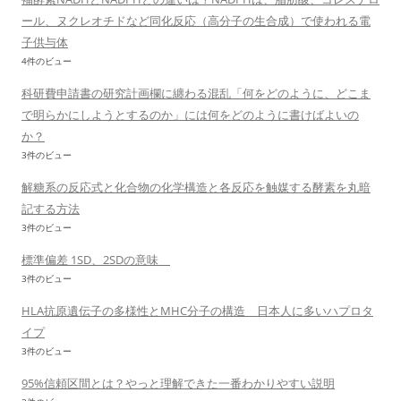
ール、ヌクレオチドなど同化反応（高分子の生合成）で使われる電
子供与体
4件のビュー
科研費申請書の研究計画欄に纏わる混乱「何をどのように、どこま
で明らかにしようとするのか」には何をどのように書けばよいの
か？
3件のビュー
解糖系の反応式と化合物の化学構造と各反応を触媒する酵素を丸暗
記する方法
3件のビュー
標準偏差 1SD、2SDの意味
3件のビュー
HLA抗原遺伝子の多様性とMHC分子の構造 日本人に多いハプロタ
イプ
3件のビュー
95%信頼区間とは？やっと理解できた一番わかりやすい説明