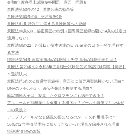
令和8年度弁理士試験短答問題 意匠 問題８
意匠法第60条の12 国際公表の効果等
意匠法第60条の6、意匠法第9条
意匠法61条 特許庁に備える意匠原簿への登録
意匠法60条の9 秘密意匠の特例（国際意匠登録出願で14条の規定は
適用しない）
意匠法60の22：起算日が謄本送達の日 vs 確定の日 を一発で理解す
る方法
特許法第94条 通常実施権の移転等：先使用権の移転の要件は？
意匠法 第29条の2 令和8年度弁理士試験短答式筆記試験問題【意匠】
５選択肢(ﾆ)
意匠法第5条の2 仮通常実施権：意匠法に仮専用実施権がない理由？
DNAのメチル化が、遺伝子発現を抑制する理由？
転写調節因子は、凝集したクロマチンにも結合できる？
アルコールが尿酸産生を促進する機序は？ビールの宣伝プリン体ゼ
ロの意義？
アロプリノールがなぜ痛風の薬になるのか、その作用機序は？
50条の2 で審査請求時に知りえたなかった場合が除外される理由
特許法181条の趣旨