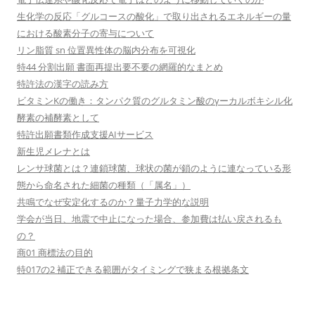
生化学の反応「グルコースの酸化」で取り出されるエネルギーの量
における酸素分子の寄与について
リン脂質 sn 位置異性体の脳内分布を可視化
特44 分割出願 書面再提出要不要の網羅的なまとめ
特許法の漢字の読み方
ビタミンKの働き：タンパク質のグルタミン酸のγーカルボキシル化
酵素の補酵素として
特許出願書類作成支援AIサービス
新生児メレナとは
レンサ球菌とは？連鎖球菌、球状の菌が鎖のように連なっている形
態から命名された細菌の種類（「属名」）
共鳴でなぜ安定化するのか？量子力学的な説明
学会が当日、地震で中止になった場合、参加費は払い戻されるも
の？
商01 商標法の目的
特017の2 補正できる範囲がタイミングで狭まる根拠条文