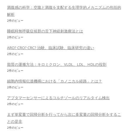
満腹感の科学：空腹と満腹を支配する生理学的メカニズムの包括的
解析
2件のビュー
睡眠時無呼吸症候群の舌下神経刺激療法とは
2件のビュー
ARO? CRO? CRC? 治験、臨床試験、臨床研究の違い
2件のビュー
脂質の運搬方法：キロミクロン、VLDL、LDL、HDLの役割
2件のビュー
細胞内情報伝達機構における「カノニカル経路」とは？
2件のビュー
アプタマーセンサーによるコルチゾールのリアルタイム検出
2件のビュー
まず単変量で回帰分析を行ってから次に多変量の回帰分析をするこ
との是非
2件のビュー