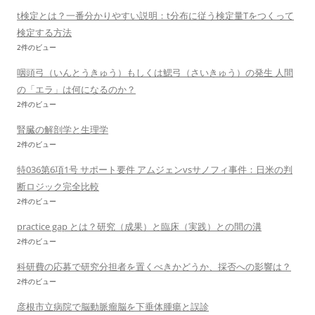
t検定とは？一番分かりやすい説明：t分布に従う検定量Tをつくって
検定する方法
2件のビュー
咽頭弓（いんとうきゅう）もしくは鰓弓（さいきゅう）の発生 人間
の「エラ」は何になるのか？
2件のビュー
腎臓の解剖学と生理学
2件のビュー
特036第6項1号 サポート要件 アムジェンvsサノフィ事件：日米の判
断ロジック完全比較
2件のビュー
practice gap とは？研究（成果）と臨床（実践）との間の溝
2件のビュー
科研費の応募で研究分担者を置くべきかどうか、採否への影響は？
2件のビュー
彦根市立病院で脳動脈瘤脳を下垂体腫瘍と誤診