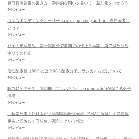
科研費申請書の書き方：学術的な問いを書いて、差別化をはかろう
4件のビュー
コレスポンディングオーサー（correspoinding author、責任著者）
とは？
4件のビュー
卵子の形成過程 第一減数分裂前期での停止と再開、第二減数分裂
中期での停止
4件のビュー
活性酸素種（ROS)とは？ROS,酸素分子、ラジカルなどについて
4件のビュー
哺乳類胚の発生 卵割期 コンパクション compactionが起こる分子
機構
4件のビュー
「救急外来の研修医が上腸間膜動脈症候群（SMA症候群）を急性胃
腸炎と誤診して高校生が死亡」という報道
4件のビュー
補酵素NADHとNADPHとの違いは？NADPHは、脂肪酸、コレステロ