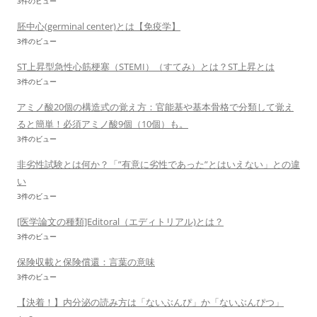
3件のビュー
胚中心(germinal center)とは【免疫学】
3件のビュー
ST上昇型急性心筋梗塞（STEMI）（すてみ）とは？ST上昇とは
3件のビュー
アミノ酸20個の構造式の覚え方：官能基や基本骨格で分類して覚え
ると簡単！必須アミノ酸9個（10個）も。
3件のビュー
非劣性試験とは何か？「”有意に劣性であった”とはいえない」との違
い
3件のビュー
[医学論文の種類]Editoral（エディトリアル)とは？
3件のビュー
保険収載と保険償還：言葉の意味
3件のビュー
【決着！】内分泌の読み方は「ないぶんぴ」か「ないぶんぴつ」