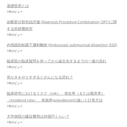
基礎疾患とは
1件のビュー
診断群分類包括評価 (Diagnosis Procedure Combination; DPC)に関
する科研費研究
1件のビュー
内視鏡的粘膜下層剥離術 (Endoscopic submucosal dissection; ESD)
1件のビュー
臨床医が臨床疑問を持ってから論文化するまでの一連の流れ
1件のビュー
耳かきをやりすぎるとがんになる恐れ？
1件のビュー
臨床研究におけるリスク（risk）、発生率（または罹患率）
（incidence rate）、有病率(prevalence)の違いと計算方法
1件のビュー
大学病院の建設費用は何億円くらい？
1件のビュー