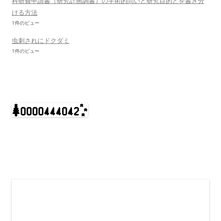
科研費申請書（研究計画調書）の学術的問いと研究目的とを書き分
ける方法
1件のビュー
虫刺されにドクダミ
1件のビュー