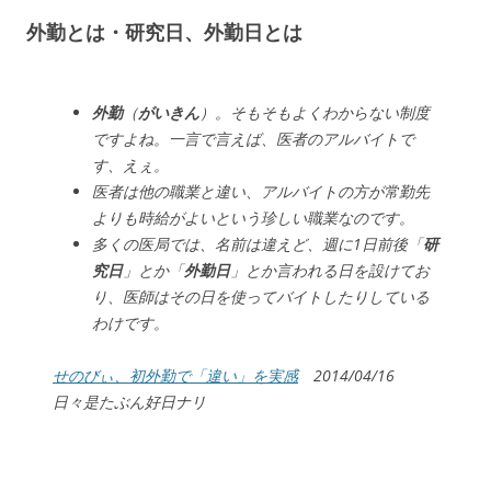
外勤とは・研究日、外勤日とは
外勤
（
がいきん
）。そもそもよくわからない制度
ですよね。一言で言えば、医者のアルバイトで
す、えぇ。
医者は他の職業と違い、アルバイトの方が常勤先
よりも時給がよいという珍しい職業なのです。
多くの医局では、名前は違えど、週に1日前後「
研
究日
」とか「
外勤日
」とか言われる日を設けてお
り、医師はその日を使ってバイトしたりしている
わけです。
せのびぃ、初外勤で「違い」を実感
2014/04/16
日々是たぶん好日ナリ