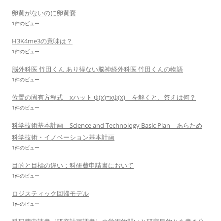
卵黄がないのに卵黄嚢
1件のビュー
H3K4me3の意味は？
1件のビュー
脳外科医 竹田くん あり得ない脳神経外科医 竹田くんの物語
1件のビュー
位置の固有方程式 xハット ψ(x)=xψ(x) を解くと、答えは何？
1件のビュー
科学技術基本計画 Science and Technology Basic Plan あらため
科学技術・イノベーション基本計画
1件のビュー
目的と目標の違い：科研費申請書において
1件のビュー
ロジスティック回帰モデル
1件のビュー