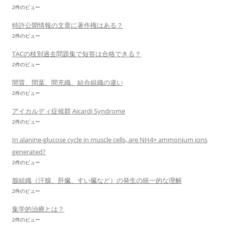
2件のビュー
特許公開情報の文章に著作権はある？
2件のビュー
TACの枝別過去問題集で短答は合格できる？
2件のビュー
間質、間葉、間充織、結合組織の違い
2件のビュー
アイカルディ症候群 Aicardi Syndrome
2件のビュー
In alanine-glucose cycle in muscle cells, are NH4+ ammonium ions
generated?
2件のビュー
腺組織（汗腺、肝臓、すい臓など）の発生の統一的な理解
2件のビュー
集学的治療とは？
2件のビュー