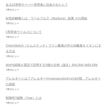
ある日突然サーバー管理者に任命されたら？
1件のビュー
好気的解糖とは ワールブルグ（Warburg）効果 その理由
1件のビュー
C型肝炎ウイルスについて
1件のビュー
ChemSketch（ケムスケッチ）でリン酸基の中の水酸基をイオンにす
る方法
1件のビュー
MAPK経路を英語で説明する5個の文例（論文）RAS-RAF-MEK-ERK
1件のビュー
アレルギーとは？アレルギー(Hypersensitivity)の4分類、アレルギー
の原因
1件のビュー
制御性T細胞（Treg）とは
1件のビュー