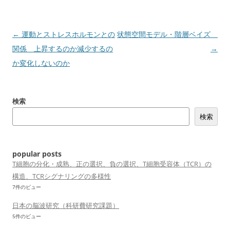
投
←
運動とストレスホルモンとの
状態空間モデル・階層ベイズ
稿
関係 上昇するのか減少するの
→
ナ
か変化しないのか
ビ
ゲ
検索
ー
検索
シ
ョ
ン
popular posts
T細胞の分化・成熟、正の選択、負の選択、T細胞受容体（TCR）の
構造、TCRシグナリングの多様性
7件のビュー
日本の脳波研究（科研費研究課題）
5件のビュー