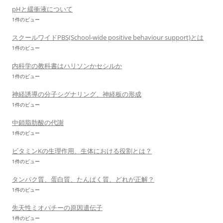
pHと緩衝液について
1件のビュー
スクールワイドPBS(School-wide positive behaviour support)とは
1件のビュー
内科学の教科書はハリソンかセシルか
1件のビュー
神経誘導の分子シグナリング、神経板の形成
1件のビュー
中鎖脂肪酸の代謝
1件のビュー
ビタミンKの生理作用、生体における役割とは？
1件のビュー
タンパク質、蛋白質、たんぱく質、どれが正解？
1件のビュー
先天性ミオパチーの原因遺伝子
1件のビュー