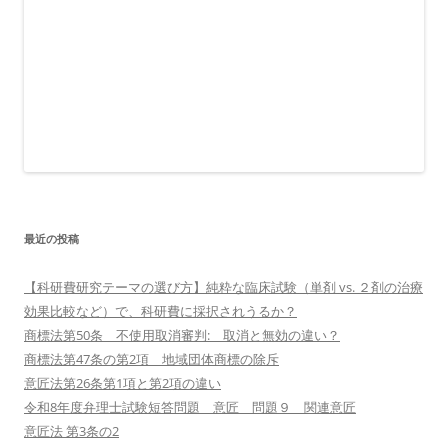
最近の投稿
【科研費研究テーマの選び方】純粋な臨床試験（単剤 vs. ２剤の治療
効果比較など）で、科研費に採択されうるか？
商標法第50条 不使用取消審判: 取消と無効の違い？
商標法第47条の第2項 地域団体商標の除斥
意匠法第26条第1項と第2項の違い
令和8年度弁理士試験短答問題 意匠 問題９ 関連意匠
意匠法 第3条の2