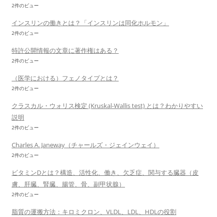
2件のビュー
インスリンの働きとは？「インスリンは同化ホルモン」
2件のビュー
特許公開情報の文章に著作権はある？
2件のビュー
（医学における）フェノタイプとは？
2件のビュー
クラスカル・ウォリス検定 (Kruskal-Wallis test) とは？わかりやすい
説明
2件のビュー
Charles A. Janeway（チャールズ・ジェインウェイ）
2件のビュー
ビタミンDとは？構造、活性化、働き、欠乏症、関与する臓器（皮
膚、肝臓、腎臓、腸管、骨、副甲状腺）
2件のビュー
脂質の運搬方法：キロミクロン、VLDL、LDL、HDLの役割