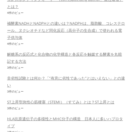
とは？
4件のビュー
補酵素NADHとNADPHとの違いは？NADPHは、脂肪酸、コレステロ
ール、ヌクレオチドなど同化反応（高分子の生合成）で使われる電
子供与体
4件のビュー
解糖系の反応式と化合物の化学構造と各反応を触媒する酵素を丸暗
記する方法
3件のビュー
非劣性試験とは何か？「”有意に劣性であった”とはいえない」との違
い
3件のビュー
ST上昇型急性心筋梗塞（STEMI）（すてみ）とは？ST上昇とは
3件のビュー
HLA抗原遺伝子の多様性とMHC分子の構造 日本人に多いハプロタ
イプ