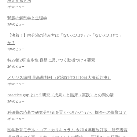
検定する方法
2件のビュー
腎臓の解剖学と生理学
2件のビュー
【決着！】内分泌の読み方は「ないぶんぴ」か「ないぶんぴつ」
か？
2件のビュー
特29第2項 進歩性 容易に思いつく動機づけ４要素
2件のビュー
メリヤス編機 最高裁判例 （昭和51年3月10日大法廷判決）
2件のビュー
practice gap とは？研究（成果）と臨床（実践）との間の溝
2件のビュー
科研費の応募で研究分担者を置くべきかどうか、採否への影響は？
2件のビュー
医学教育モデル・コア・カリキュラム 令和 4 年度改訂版 研究者育