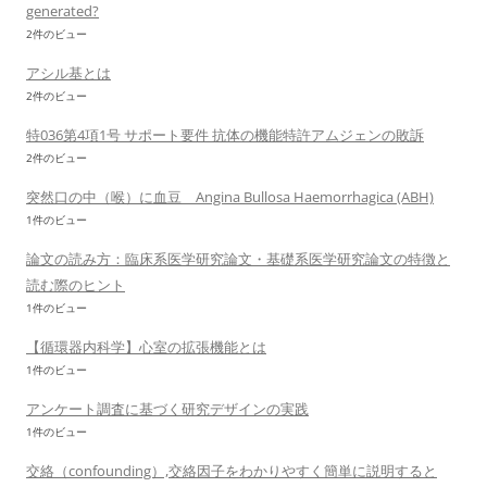
generated?
2件のビュー
アシル基とは
2件のビュー
特036第4項1号 サポート要件 抗体の機能特許アムジェンの敗訴
2件のビュー
突然口の中（喉）に血豆 Angina Bullosa Haemorrhagica (ABH)
1件のビュー
論文の読み方：臨床系医学研究論文・基礎系医学研究論文の特徴と
読む際のヒント
1件のビュー
【循環器内科学】心室の拡張機能とは
1件のビュー
アンケート調査に基づく研究デザインの実践
1件のビュー
交絡（confounding）,交絡因子をわかりやすく簡単に説明すると