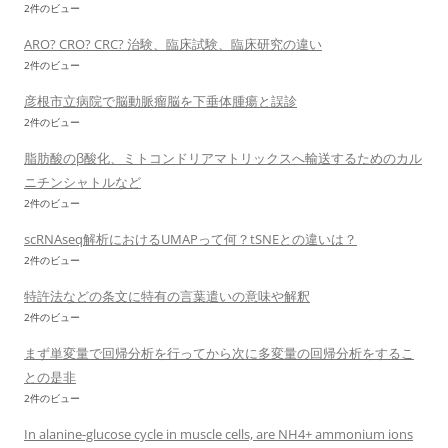
2件のビュー
ARO? CRO? CRC? 治験、臨床試験、臨床研究の違い
2件のビュー
彦根市立病院で脳動脈瘤脳を下垂体腫瘍と誤診
2件のビュー
脂肪酸のβ酸化、ミトコンドリアマトリックスへ輸送するためのカル
ニチンシャトルなど
2件のビュー
scRNAseq解析におけるUMAPって何？tSNEとの違いは？
2件のビュー
特許法などの条文に特有の言葉遣いの意味や解釈
2件のビュー
まず単変量で回帰分析を行ってから次に多変量の回帰分析をするこ
との是非
2件のビュー
In alanine-glucose cycle in muscle cells, are NH4+ ammonium ions