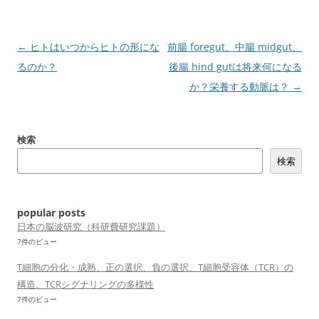
投
←
ヒトはいつからヒトの形にな
前腸 foregut、中腸 midgut、
稿
るのか？
後腸 hind gutは将来何になる
ナ
か？栄養する動脈は？
→
ビ
ゲ
検索
ー
検索
シ
ョ
ン
popular posts
日本の脳波研究（科研費研究課題）
7件のビュー
T細胞の分化・成熟、正の選択、負の選択、T細胞受容体（TCR）の
構造、TCRシグナリングの多様性
7件のビュー