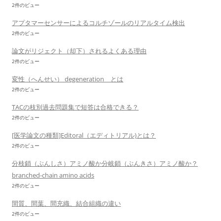
2件のビュー
アプタマーセンサーによるコルチゾールのリアルタイム検出
2件のビュー
論文がリジェクト（却下）されるよくある理由
2件のビュー
変性（へんせい） degeneration とは
2件のビュー
TACの枝別過去問題集で短答は合格できる？
2件のビュー
[医学論文の種類]Editoral（エディトリアル)とは？
2件のビュー
分枝鎖（ぶんしさ）アミノ酸か分岐鎖（ぶんきさ）アミノ酸か？
branched-chain amino acids
2件のビュー
間質、間葉、間充織、結合組織の違い
2件のビュー