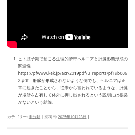
ヒト胚子期で起こる生理的臍帯ヘルニアと肝臓形態形成の
関連性
https://pfwww.kek.jp/acr/2019pdf/u_reports/pf19b006
2.pdf 肝臓が形成されないような例でも、ヘルニアは正
常に起きたことから、従来から言われているような、肝臓
が場所を占有して体外に押し出されるという説明には根拠
がないという結論。
カテゴリー:
未分類
| 投稿日:
2025年10月23日
|