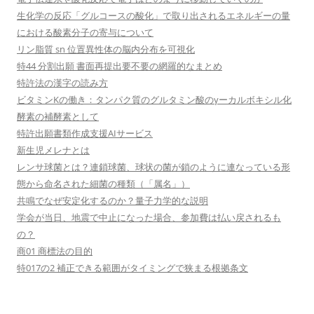
生化学の反応「グルコースの酸化」で取り出されるエネルギーの量
における酸素分子の寄与について
リン脂質 sn 位置異性体の脳内分布を可視化
特44 分割出願 書面再提出要不要の網羅的なまとめ
特許法の漢字の読み方
ビタミンKの働き：タンパク質のグルタミン酸のγーカルボキシル化
酵素の補酵素として
特許出願書類作成支援AIサービス
新生児メレナとは
レンサ球菌とは？連鎖球菌、球状の菌が鎖のように連なっている形
態から命名された細菌の種類（「属名」）
共鳴でなぜ安定化するのか？量子力学的な説明
学会が当日、地震で中止になった場合、参加費は払い戻されるも
の？
商01 商標法の目的
特017の2 補正できる範囲がタイミングで狭まる根拠条文