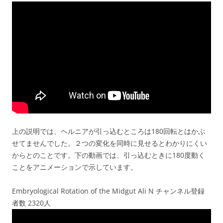
上の説明では、ヘルニアが引っ込むところは180回転とはかぶ
せてませんでした。２つの変化を同時に見せるとわかりにくい
からとのことです。下の動画では、引っ込むときに180度動く
ことをアニメーションで示しています。
Embryological Rotation of the Midgut Ali N チャンネル登録
者数 2320人