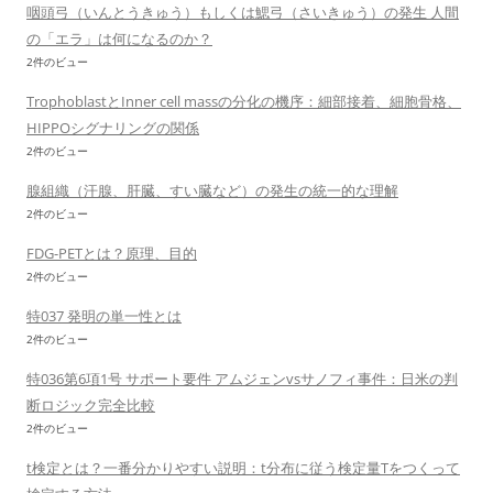
咽頭弓（いんとうきゅう）もしくは鰓弓（さいきゅう）の発生 人間
の「エラ」は何になるのか？
2件のビュー
TrophoblastとInner cell massの分化の機序：細部接着、細胞骨格、
HIPPOシグナリングの関係
2件のビュー
腺組織（汗腺、肝臓、すい臓など）の発生の統一的な理解
2件のビュー
FDG-PETとは？原理、目的
2件のビュー
特037 発明の単一性とは
2件のビュー
特036第6項1号 サポート要件 アムジェンvsサノフィ事件：日米の判
断ロジック完全比較
2件のビュー
t検定とは？一番分かりやすい説明：t分布に従う検定量Tをつくって