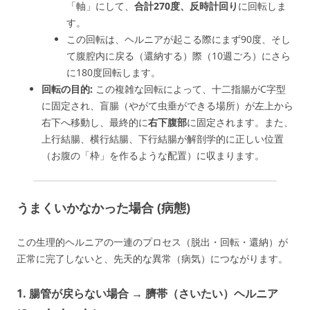
「軸」にして、
合計270度、反時計回り
に回転しま
す。
この回転は、ヘルニアが起こる際にまず90度、そし
て腹腔内に戻る（還納する）際（10週ごろ）にさら
に180度回転します。
回転の目的:
この複雑な回転によって、十二指腸がC字型
に固定され、盲腸（やがて虫垂ができる場所）が左上から
右下へ移動し、最終的に
右下腹部
に固定されます。また、
上行結腸、横行結腸、下行結腸が解剖学的に正しい位置
（お腹の「枠」を作るような配置）に収まります。
うまくいかなかった場合 (病態)
この生理的ヘルニアの一連のプロセス（脱出・回転・還納）が
正常に完了しないと、先天的な異常（病気）につながります。
1. 腸管が戻らない場合 → 臍帯（さいたい）ヘルニア