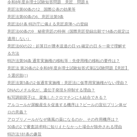
令和8年度弁理士試験短答問題 意匠 問題８
意匠法第60条の12 国際公表の効果等
意匠法第60条の6、意匠法第9条
意匠法61条 特許庁に備える意匠原簿への登録
意匠法60条の9 秘密意匠の特例（国際意匠登録出願で14条の規定は
適用しない）
意匠法60の22：起算日が謄本送達の日 vs 確定の日 を一発で理解す
る方法
特許法第94条 通常実施権の移転等：先使用権の移転の要件は？
意匠法 第29条の2 令和8年度弁理士試験短答式筆記試験問題【意匠】
５選択肢(ﾆ)
意匠法第5条の2 仮通常実施権：意匠法に仮専用実施権がない理由？
DNAのメチル化が、遺伝子発現を抑制する理由？
転写調節因子は、凝集したクロマチンにも結合できる？
アルコールが尿酸産生を促進する機序は？ビールの宣伝プリン体ゼ
ロの意義？
アロプリノールがなぜ痛風の薬になるのか、その作用機序は？
50条の2 で審査請求時に知りえたなかった場合が除外される理由
特許法181条の趣旨