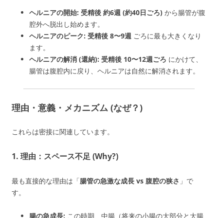
ヘルニアの開始:
受精後 約6週 (約40日ごろ)
から腸管が腹
腔外へ脱出し始めます。
ヘルニアのピーク:
受精後 8〜9週
ごろに最も大きくなり
ます。
ヘルニアの解消 (還納):
受精後 10〜12週ごろ
にかけて、
腸管は腹腔内に戻り、ヘルニアは自然に解消されます。
理由・意義・メカニズム (なぜ？)
これらは密接に関連しています。
1. 理由：スペース不足 (Why?)
最も直接的な理由は「
腸管の急激な成長 vs 腹腔の狭さ
」で
す。
腸の急成長:
この時期、中腸（将来の小腸の大部分と大腸