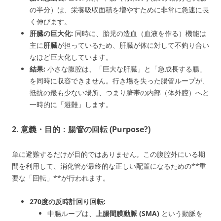
の半分）は、栄養吸収面積を増やすために非常に急速に長
く伸びます。
肝臓の巨大化:
同時に、胎児の造血（血液を作る）機能は
主に
肝臓
が担っているため、肝臓が体に対して不釣り合い
なほど巨大化しています。
結果:
小さな腹腔は、「巨大な肝臓」と「急成長する腸」
を同時に収容できません。行き場を失った腸管ループが、
抵抗の最も少ない場所、つまり臍帯の内部（体外腔）へと
一時的に「避難」します。
2. 意義・目的：腸管の回転 (Purpose?)
単に避難するだけが目的ではありません。この腹腔外にいる期
間を利用して、消化管が最終的な正しい配置になるための**重
要な「回転」**が行われます。
270度の反時計回り回転:
中腸ループは、
上腸間膜動脈 (SMA)
という動脈を