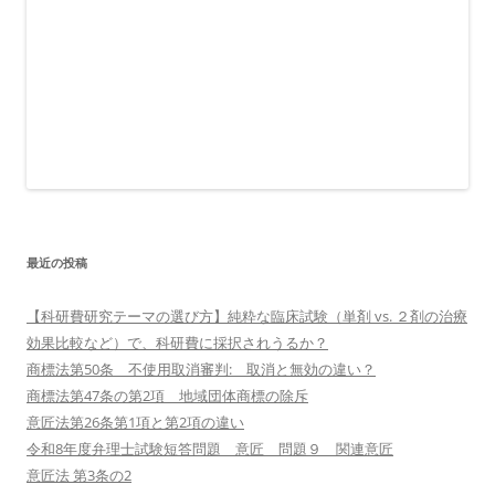
最近の投稿
【科研費研究テーマの選び方】純粋な臨床試験（単剤 vs. ２剤の治療
効果比較など）で、科研費に採択されうるか？
商標法第50条 不使用取消審判: 取消と無効の違い？
商標法第47条の第2項 地域団体商標の除斥
意匠法第26条第1項と第2項の違い
令和8年度弁理士試験短答問題 意匠 問題９ 関連意匠
意匠法 第3条の2