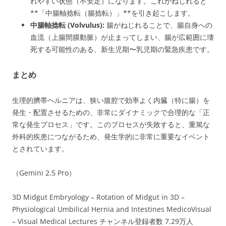
れやすい状態（不安定）になります。これがねじれると
**「中腸軸捻転（腸捻転）」**を引き起こします。
中腸軸捻転 (Volvulus):
腸がねじれることで、腸自身への
血流（上腸間膜動脈）が止まってしまい、腸が広範囲に壊
死する可能性のある、新生児期〜乳児期の緊急疾患です。
まとめ
生理的臍帯ヘルニアは、狭い腹腔で効率よく内臓（特に腸）を
発生・配置させるための、非常にダイナミックで合理的な「正
常な発生プロセス」です。このプロセスが失敗すると、重篤な
外科的疾患につながるため、発生学的に非常に重要なイベント
とされています。
（Gemini 2.5 Pro）
3D Midgut Embryology – Rotation of Midgut in 3D –
Physiological Umbilical Hernia and Intestines MedicoVisual
– Visual Medical Lectures チャンネル登録者数 7.29万人