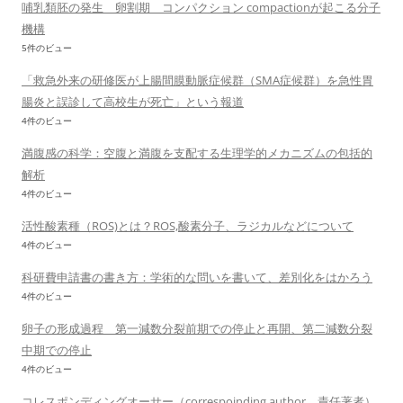
哺乳類胚の発生 卵割期 コンパクション compactionが起こる分子
機構
5件のビュー
「救急外来の研修医が上腸間膜動脈症候群（SMA症候群）を急性胃
腸炎と誤診して高校生が死亡」という報道
4件のビュー
満腹感の科学：空腹と満腹を支配する生理学的メカニズムの包括的
解析
4件のビュー
活性酸素種（ROS)とは？ROS,酸素分子、ラジカルなどについて
4件のビュー
科研費申請書の書き方：学術的な問いを書いて、差別化をはかろう
4件のビュー
卵子の形成過程 第一減数分裂前期での停止と再開、第二減数分裂
中期での停止
4件のビュー
コレスポンディングオーサー（correspoinding author、責任著者）