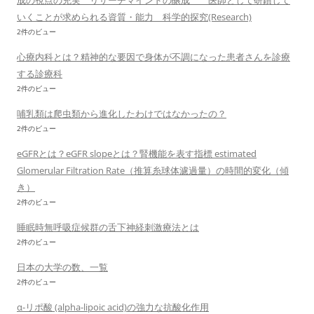
成の視点の充実 リサーチマインドの醸成 医師として研鑽して
いくことが求められる資質・能力 科学的探究(Research)
2件のビュー
心療内科とは？精神的な要因で身体が不調になった患者さんを診療
する診療科
2件のビュー
哺乳類は爬虫類から進化したわけではなかったの？
2件のビュー
eGFRとは？eGFR slopeとは？腎機能を表す指標 estimated
Glomerular Filtration Rate（推算糸球体濾過量）の時間的変化（傾
き）
2件のビュー
睡眠時無呼吸症候群の舌下神経刺激療法とは
2件のビュー
日本の大学の数、一覧
2件のビュー
α-リポ酸 (alpha-lipoic acid)の強力な抗酸化作用