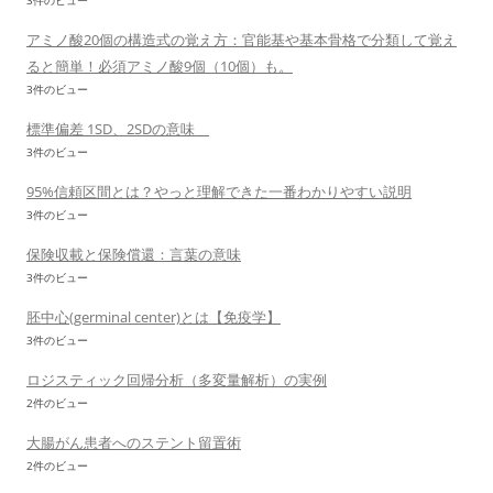
3件のビュー
アミノ酸20個の構造式の覚え方：官能基や基本骨格で分類して覚え
ると簡単！必須アミノ酸9個（10個）も。
3件のビュー
標準偏差 1SD、2SDの意味
3件のビュー
95%信頼区間とは？やっと理解できた一番わかりやすい説明
3件のビュー
保険収載と保険償還：言葉の意味
3件のビュー
胚中心(germinal center)とは【免疫学】
3件のビュー
ロジスティック回帰分析（多変量解析）の実例
2件のビュー
大腸がん患者へのステント留置術
2件のビュー