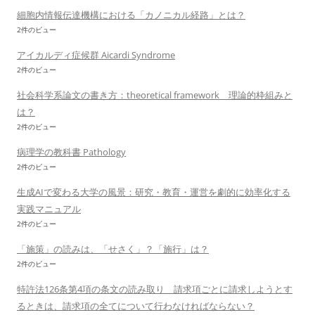
細胞内情報伝達機構における「カノニカル経路」とは？
2件のビュー
アイカルディ症候群 Aicardi Syndrome
2件のビュー
社会科学系論文の書き方：theoretical framework 理論的枠組みと
は？
2件のビュー
病理学の教科書 Pathology
2件のビュー
生成AIで変わる大学の風景：研究・教育・運営を劇的に効率化する
実践マニュアル
2件のビュー
「施策」の読みは、「せさく」？「施行」は？
2件のビュー
特許法126条第4項の条文の読み取り 請求項ごとに請求しようとす
るときは、請求項の全てについて行わなければならない？