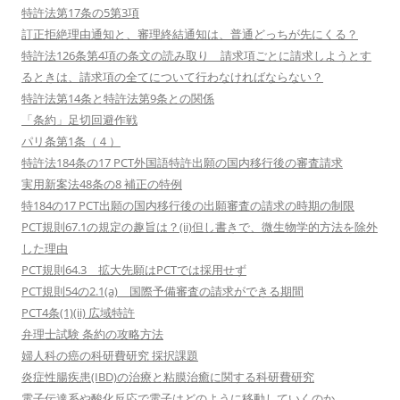
特許法第17条の5第3項
訂正拒絶理由通知と、審理終結通知は、普通どっちが先にくる？
特許法126条第4項の条文の読み取り 請求項ごとに請求しようとす
るときは、請求項の全てについて行わなければならない？
特許法第14条と特許法第9条との関係
「条約」足切回避作戦
パリ条第1条（４）
特許法184条の17 PCT外国語特許出願の国内移行後の審査請求
実用新案法48条の8 補正の特例
特184の17 PCT出願の国内移行後の出願審査の請求の時期の制限
PCT規則67.1の規定の趣旨は？(ii)但し書きで、微生物学的方法を除外
した理由
PCT規則64.3 拡大先願はPCTでは採用せず
PCT規則54の2.1(a) 国際予備審査の請求ができる期間
PCT4条(1)(ii) 広域特許
弁理士試験 条約の攻略方法
婦人科の癌の科研費研究 採択課題
炎症性腸疾患(IBD)の治療と粘膜治癒に関する科研費研究
電子伝達系や酸化反応で電子はどのように移動していくのか