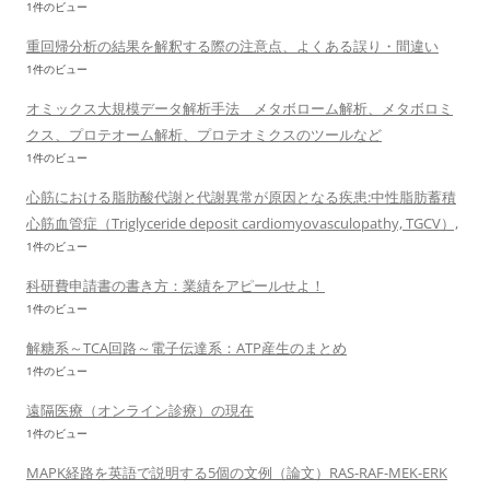
1件のビュー
重回帰分析の結果を解釈する際の注意点、よくある誤り・間違い
1件のビュー
オミックス大規模データ解析手法 メタボローム解析、メタボロミ
クス、プロテオーム解析、プロテオミクスのツールなど
1件のビュー
心筋における脂肪酸代謝と代謝異常が原因となる疾患:中性脂肪蓄積
心筋血管症（Triglyceride deposit cardiomyovasculopathy, TGCV）,
1件のビュー
科研費申請書の書き方：業績をアピールせよ！
1件のビュー
解糖系～TCA回路～電子伝達系：ATP産生のまとめ
1件のビュー
遠隔医療（オンライン診療）の現在
1件のビュー
MAPK経路を英語で説明する5個の文例（論文）RAS-RAF-MEK-ERK