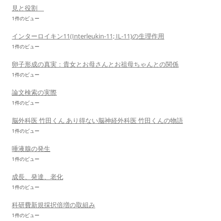
見と役割
1件のビュー
インターロイキン11(Interleukin-11; IL-11)の生理作用
1件のビュー
卵子形成の真実：貴女とお母さんとお祖母ちゃんとの関係
1件のビュー
論文検索の実際
1件のビュー
脳外科医 竹田くん あり得ない脳神経外科医 竹田くんの物語
1件のビュー
唾液腺の発生
1件のビュー
成長、発達、老化
1件のビュー
科研費新規採択倍増の取組み
1件のビュー