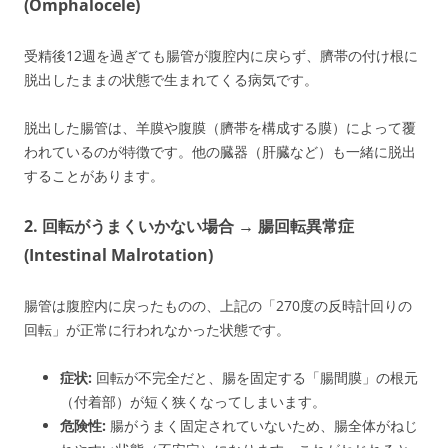
(Omphalocele)
受精後12週を過ぎても腸管が腹腔内に戻らず、臍帯の付け根に
脱出したままの状態で生まれてくる病気です。
脱出した腸管は、羊膜や腹膜（臍帯を構成する膜）によって覆
われているのが特徴です。他の臓器（肝臓など）も一緒に脱出
することがあります。
2. 回転がうまくいかない場合 → 腸回転異常症
(Intestinal Malrotation)
腸管は腹腔内に戻ったものの、上記の「270度の反時計回りの
回転」が正常に行われなかった状態です。
症状:
回転が不完全だと、腸を固定する「腸間膜」の根元
（付着部）が短く狭くなってしまいます。
危険性:
腸がうまく固定されていないため、腸全体がねじ