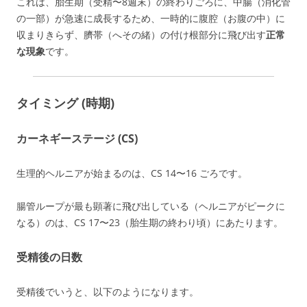
これは、胎生期（受精〜8週末）の終わりごろに、中腸（消化管
の一部）が急速に成長するため、一時的に腹腔（お腹の中）に
収まりきらず、臍帯（へその緒）の付け根部分に飛び出す
正常
な現象
です。
タイミング (時期)
カーネギーステージ (CS)
生理的ヘルニアが始まるのは、CS 14〜16 ごろです。
腸管ループが最も顕著に飛び出している（ヘルニアがピークに
なる）のは、CS 17〜23（胎生期の終わり頃）にあたります。
受精後の日数
受精後でいうと、以下のようになります。