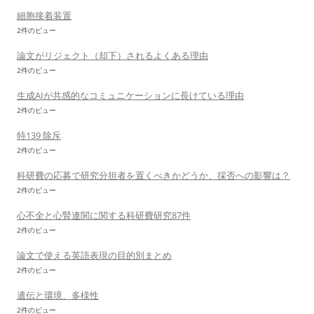
細胞接着装置
2件のビュー
論文がリジェクト（却下）されるよくある理由
2件のビュー
生成AIが共感的なコミュニケーションに長けている理由
2件のビュー
特139 除斥
2件のビュー
科研費の応募で研究分担者を置くべきかどうか、採否への影響は？
2件のビュー
心不全と心腎連関に関する科研費研究87件
2件のビュー
論文で使える英語表現の目的別まとめ
2件のビュー
遺伝と環境、多様性
2件のビュー