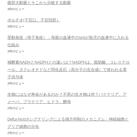
腹部大動脈とそこから分岐する動脈
3件のビュー
ポルチオ(子宮口、子宮頚部）
3件のビュー
受動免疫（母子免疫）：母親の血液中のIgGが胎児の血液中に入れる
仕組み
3件のビュー
補酵素NADHとNADPHとの違いは？NADPHは、脂肪酸、コレステロ
ール、ヌクレオチドなど同化反応（高分子の生合成）で使われる電
子供与体
3件のビュー
生物にはなぜ寿命があるのか？不死の生き物は何？バクテリア、ア
メーバ、プラナリア、ヒドラ、酵母
2件のビュー
Delta-Notchシグナリングによる側方抑制のメカニズム：神経細胞と
グリア細胞の分化
2件のビュー