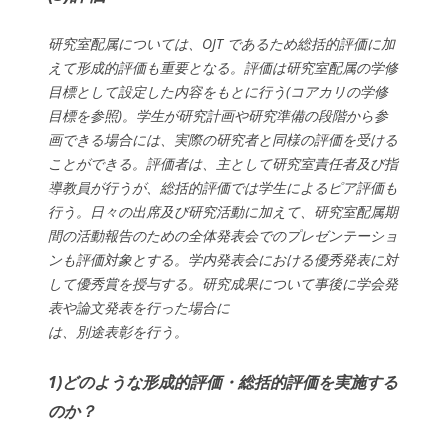
研究室配属については、OJT であるため総括的評価に加
えて形成的評価も重要となる。評価は研究室配属の学修
目標として設定した内容をもとに行う(コアカリの学修
目標を参照)。学生が研究計画や研究準備の段階から参
画できる場合には、実際の研究者と同様の評価を受ける
ことができる。評価者は、主として研究室責任者及び指
導教員が行うが、総括的評価では学生によるピア評価も
行う。日々の出席及び研究活動に加えて、研究室配属期
間の活動報告のための全体発表会でのプレゼンテーショ
ンも評価対象とする。学内発表会における優秀発表に対
して優秀賞を授与する。研究成果について事後に学会発
表や論文発表を行った場合に
は、別途表彰を行う。
1)どのような形成的評価・総括的評価を実施する
のか？