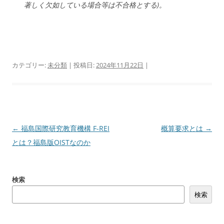
著しく欠如している場合等は不合格とする)。
カテゴリー:
未分類
| 投稿日:
2024年11月22日
|
投
←
福島国際研究教育機構 F-REI
概算要求とは
→
稿
とは？福島版OISTなのか
ナ
ビ
検索
ゲ
検索
ー
シ