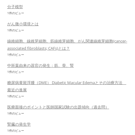
分子模型
1件のビュー
がん微小環境とは
1件のビュー
線維細胞、線維芽細胞、筋線維芽細胞、がん関連線維芽細胞(cancer-
associated fibroblasts; CAFs)とは？
1件のビュー
中胚葉由来の器官の発生：筋、骨、腎
1件のビュー
糖尿病黄斑浮腫（DME） Diabetic Macular Edemaとその治療方法
最近の進展
1件のビュー
医療面接のポイントと医師国家試験の出題傾向（過去問）
1件のビュー
腎臓の発生学
1件のビュー