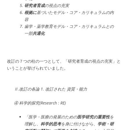
研究者育成
の視点の充実
根拠に
基づいたモデル・コア・カリキュラムの内
容
歯学・薬学教育モデル・コア・カリキュラムとの
一部
共通化
改訂の７つの柱の一つとして、「研究者育成の視点の充実」と
いうことが挙げられていました。
Ⅱ.改訂の各論 1. 改訂された 資質・能力
④ 科学的探究(Research : RE)
「医学・医療の発展のための
医学研究の重要性
を
理解し、
科学的思考
を身に付けながら、
学術・研