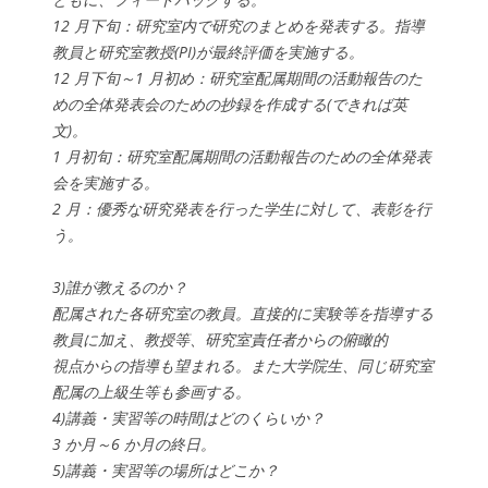
12 月下旬：研究室内で研究のまとめを発表する。指導
教員と研究室教授(PI)が最終評価を実施する。
12 月下旬～1 月初め：研究室配属期間の活動報告のた
めの全体発表会のための抄録を作成する(できれば英
文)。
1 月初旬：研究室配属期間の活動報告のための全体発表
会を実施する。
2 月：優秀な研究発表を行った学生に対して、表彰を行
う。
3)誰が教えるのか？
配属された各研究室の教員。直接的に実験等を指導する
教員に加え、教授等、研究室責任者からの俯瞰的
視点からの指導も望まれる。また大学院生、同じ研究室
配属の上級生等も参画する。
4)講義・実習等の時間はどのくらいか？
3 か月～6 か月の終日。
5)講義・実習等の場所はどこか？