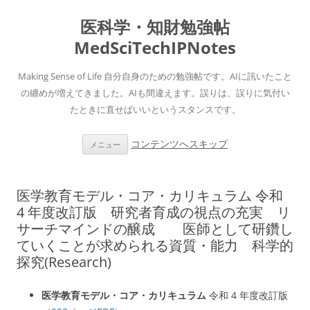
医科学・知財勉強帖
MedSciTechIPNotes
Making Sense of Life 自分自身のための勉強帖です。AIに訊いたこと
の纏めが増えてきました。AIも間違えます。誤りは、誤りに気付い
たときに直せばいいというスタンスです。
コンテンツへスキップ
メニュー
医学教育モデル・コア・カリキュラム 令和
4 年度改訂版 研究者育成の視点の充実 リ
サーチマインドの醸成 医師として研鑽し
ていくことが求められる資質・能力 科学的
探究(Research)
医学教育モデル・コア・カリキュラム
令和 4 年度改訂版