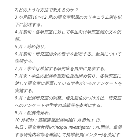
2)どのような方法で教えるのか？
3 か月間(10〜12 月)の研究室配属のカリキュラム例を以
下に記述する。
4 月初旬：各研究室に対して学生向け研究室紹介文を依
頼。
5 月：締め切り。
6 月初旬：研究室紹介の冊子を配布する。配属について
説明する。
7 月：学生は希望する研究室を自由に見学する。
7 月末：学生の配属希望順位提出締め切り。各研究室に
対して研究室に所属している学生がいるかアンケートを
実施する。
8 月：配属研究室の調整。優先順位のつけ方は、研究室
へのアンケートや学生の成績等を参考にする。
9 月：配属先発表。
10 月初旬：基礎講座配属開始(1 月初旬まで)。
初日：研究室教授(Principal Investigator：PI)面談。希望
する研究内容等を確認して指導教員(メンター)を決定す