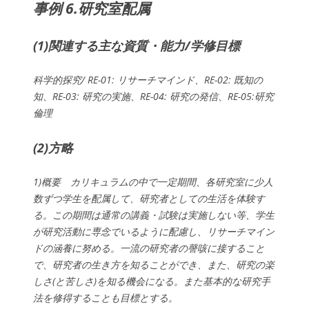
事例 6.研究室配属
(1)関連する主な資質・能力/学修目標
科学的探究/ RE-01: リサーチマインド、RE-02: 既知の
知、RE-03: 研究の実施、RE-04: 研究の発信、RE-05:研究
倫理
(2)方略
1)概要 カリキュラムの中で一定期間、各研究室に少人
数ずつ学生を配属して、研究者としての生活を体験す
る。この期間は通常の講義・試験は実施しない等、学生
が研究活動に専念でいるように配慮し、リサーチマイン
ドの涵養に努める。一流の研究者の謦咳に接すること
で、研究者の生き方を知ることができ、また、研究の楽
しさ(と苦しさ)を知る機会になる。また基本的な研究手
法を修得することも目標とする。