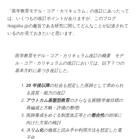
「医学教育モデル・コア・カリキュラム」の改訂にあったって
は、いくつもの改訂ポイントがありますが、このブログ
ikagaku.jpの趣旨である研究に関してどんなことが記述されて
いるのか見ておきたいと思います。
医学教育モデル・コア・カリキュラム改訂の概要 モデ
ル・コア・カリキュラムの改訂においては、以下 7 つの
基本方針に基づき改訂した。
20 年後以降
の社会も想定した医師として求められ
る資質・能力の改訂
アウトカム基盤型教育
のさらなる展開(学修目標の
再編成と方略・評価の整理)
医師養成をめぐる制度改正等との
整合性
の担保に
向けた方策の検討
スリム化
の徹底と読み手や利用方法を想定した電
子化