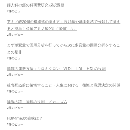
婦人科の癌の科研費研究 採択課題
2件のビュー
アミノ酸20個の構造式の覚え方：官能基や基本骨格で分類して覚え
ると簡単！必須アミノ酸9個（10個）も。
2件のビュー
まず単変量で回帰分析を行ってから次に多変量の回帰分析をするこ
との是非
2件のビュー
脂質の運搬方法：キロミクロン、VLDL、LDL、HDLの役割
2件のビュー
後悔死ぬ前に後悔すること・人生における 後悔と意思決定の関係
2件のビュー
睡眠の謎、睡眠の役割、メカニズム
2件のビュー
H3K4me3の意味は？
2件のビュー