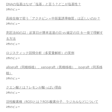
DNAの塩基はなぜ「塩基」と言う？どこが塩基性？
2件のビュー
高校生物で習う「アクチビン＝中胚葉誘導物質」は正しいのか？
2件のビュー
意匠法60の22：起算日が謄本送達の日 vs 確定の日 を一発で理解す
る方法
2件のビュー
ロジスティック回帰分析（多変量解析）の実例
2件のビュー
allograft（同種移植）、xenograft（異種移植）、isograft（同系移
植）
2件のビュー
クエン酸とは？レモンが酸っぱい理由
2件のビュー
活性酸素種（ROS)とは？ROS,酸素分子、ラジカルなどについて
2件のビュー