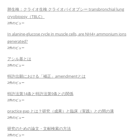
肺生検：クライオ生検 クライオバイオプシー transbronchial lung
cryobiopsy（TBLC）
2件のビュー
In alanine-glucose cycle in muscle cells, are NH4+ ammonium ions
generated?
2件のビュー
アシル基とは
2件のビュー
特許出願における「補正」amendmentとは
2件のビュー
特許法第14条と特許法第9条との関係
2件のビュー
practice gap とは？研究（成果）と臨床（実践）との間の溝
2件のビュー
研究のための論文・文献検索の方法
2件のビュー