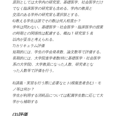
原則としては大学内の研究室。基礎医学、社会医学だけ
でなく臨床医学の研究室も含める。学内の教員と
交流のある学外の研究室も選択肢とする。
6)教える学生は誰でその数は何人程度か？
学年は問わない。基礎医学・社会医学・臨床医学の授業
の時期との関係性は配慮する。概ね 1 研究室 5 名
以内が妥当と考えられる。
7)カリキュラム評価
短期的には、学生の学会発表数、論文数等で評価する。
長期的には、大学院進学者数(特に基礎医学・社会医学
系の大学院)、大学教員になった人数、研究者とな
った人数等で評価を行う。
8)講義・実習を行う際に必要なヒト(模擬患者含む)・モ
ノ等は何か？
学生が利用する消耗品については配属学生数に応じて大
学から補助する
(3)評価