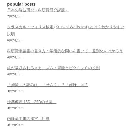
ョ
popular posts
ン
日本の脳波研究（科研費研究課題）
7件のビュー
クラスカル・ウォリス検定 (Kruskal-Wallis test) とは？わかりやすい
説明
6件のビュー
科研費申請書の書き方：学術的な問いを書いて、差別化をはかろう
4件のビュー
鉄が吸収されるメカニズム：胃酸とビタミンＣの役割
4件のビュー
「施策」の読みは、「せさく」？「施行」は？
3件のビュー
標準偏差 1SD、2SDの意味
3件のビュー
内胚葉由来の器官、組織
3件のビュー