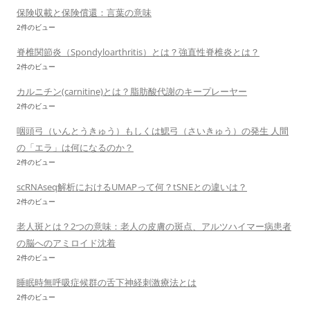
保険収載と保険償還：言葉の意味
2件のビュー
脊椎関節炎（Spondyloarthritis）とは？強直性脊椎炎とは？
2件のビュー
カルニチン(carnitine)とは？脂肪酸代謝のキープレーヤー
2件のビュー
咽頭弓（いんとうきゅう）もしくは鰓弓（さいきゅう）の発生 人間
の「エラ」は何になるのか？
2件のビュー
scRNAseq解析におけるUMAPって何？tSNEとの違いは？
2件のビュー
老人斑とは？2つの意味：老人の皮膚の斑点、アルツハイマー病患者
の脳へのアミロイド沈着
2件のビュー
睡眠時無呼吸症候群の舌下神経刺激療法とは
2件のビュー