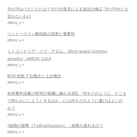
Th1/Th2バランスとは？Th17の発見による仮説の修正, Th1/TFHとは
言わないわけ
2件のビュー
ペントースリン酸回路の役割と重要性
2件のビュー
ミトコンドリア・イブ、アダム、 Most recent common
ancestor（MRCA), LUCA
2件のビュー
特39 先願 下位概念と上位概念
2件のビュー
科研費申請書の研究計画欄に纏わる混乱「何をどのように、どこま
で明らかにしようとするのか」には何をどのように書けばよいの
か？
2件のビュー
T細胞の疲弊（T cell exhaustion）：細胞も疲れるの？
2件のビュー