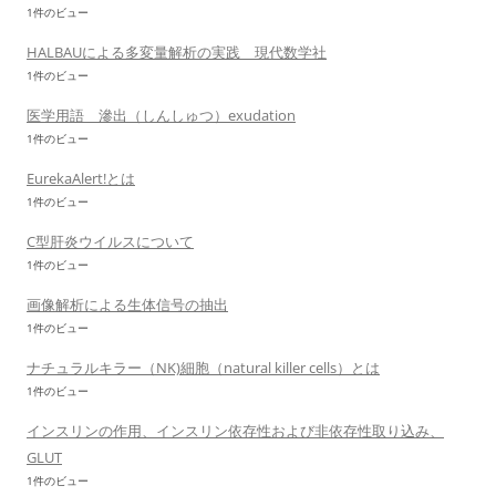
1件のビュー
HALBAUによる多変量解析の実践 現代数学社
1件のビュー
医学用語 滲出（しんしゅつ）exudation
1件のビュー
EurekaAlert!とは
1件のビュー
C型肝炎ウイルスについて
1件のビュー
画像解析による生体信号の抽出
1件のビュー
ナチュラルキラー（NK)細胞（natural killer cells）とは
1件のビュー
インスリンの作用、インスリン依存性および非依存性取り込み、
GLUT
1件のビュー