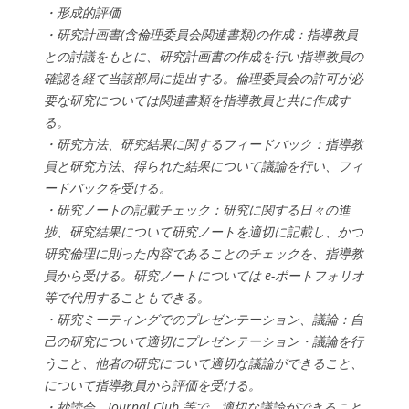
・形成的評価
・研究計画書(含倫理委員会関連書類)の作成：指導教員
との討議をもとに、研究計画書の作成を行い指導教員の
確認を経て当該部局に提出する。倫理委員会の許可が必
要な研究については関連書類を指導教員と共に作成す
る。
・研究方法、研究結果に関するフィードバック：指導教
員と研究方法、得られた結果について議論を行い、フィ
ードバックを受ける。
・研究ノートの記載チェック：研究に関する日々の進
捗、研究結果について研究ノートを適切に記載し、かつ
研究倫理に則った内容であることのチェックを、指導教
員から受ける。研究ノートについては e-ポートフォリオ
等で代用することもできる。
・研究ミーティングでのプレゼンテーション、議論：自
己の研究について適切にプレゼンテーション・議論を行
うこと、他者の研究について適切な議論ができること、
について指導教員から評価を受ける。
・抄読会、Journal Club 等で、適切な議論ができること