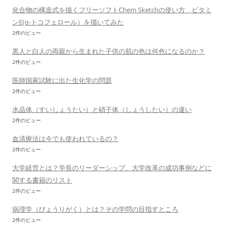
化合物の構造式を描くフリーソフトChem Sketchの使い方 ビタミ
ンE(α-トコフェロール）を描いてみた
2件のビュー
黒人と白人の両親から生まれた子供の肌の色は何色になるのか？
2件のビュー
医師国家試験に出た生化学の問題
2件のビュー
水晶体（すいしょうたい）と硝子体（しょうしたい）の違い
2件のビュー
血清療法は今でも使われているの？
2件のビュー
大学経営とは？学長のリーダーシップ、大学改革の成功事例などに
関する書籍のリスト
2件のビュー
病理学（びょうりがく）とは？その学問の目指すところ
2件のビュー