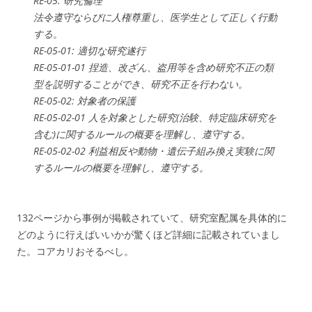
RE-05: 研究倫理
法令遵守ならびに人権尊重し、医学生として正しく行動
する。
RE-05-01: 適切な研究遂行
RE-05-01-01 捏造、改ざん、盗用等を含め研究不正の類
型を説明することができ、研究不正を行わない。
RE-05-02: 対象者の保護
RE-05-02-01 人を対象とした研究(治験、特定臨床研究を
含む)に関するルールの概要を理解し、遵守する。
RE-05-02-02 利益相反や動物・遺伝子組み換え実験に関
するルールの概要を理解し、遵守する。
132ページから事例が掲載されていて、研究室配属を具体的に
どのように行えばいいかが驚くほど詳細に記載されていまし
た。コアカリおそるべし。