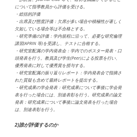
について指導教員から評価を受ける。
・総括的評価
・出席及び態度評価：欠席が多い場合や積極性が著しく
欠如している場合等は不合格とする。
・研究準備の評価：学内規程に沿って、必要な研究倫理
講習(APRIN 等)を受講し、テストに合格する。
・研究室配属の学内発表会：学内でのポスター発表・口
頭発表を行う。教員及び学生(Peer)による投票を行い、
優秀発表に対して優秀賞を授与する。
・研究室配属の振り返りレポート：学内発表会で指摘さ
れた質疑も含めて最終レポートを提出する。
・研究成果の学会発表：研究成果について事後に学会発
表を行った場合には、別途表彰を行う。研究成果の論文
発表：研究成果について事後に論文発表を行った場合
は、別途表彰を行う。
2)誰が評価するのか