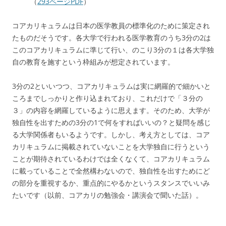
（
293ページPDF
）
コアカリキュラムは日本の医学教員の標準化のために策定され
たものだそうです。各大学で行われる医学教育のうち3分の2は
このコアカリキュラムに準じて行い、のこり3分の１は各大学独
自の教育を施すという枠組みが想定されています。
3分の2といいつつ、コアカリキュラムは実に網羅的で細かいと
ころまでしっかりと作り込まれており、これだけで「３分の
３」の内容を網羅しているように思えます。そのため、大学が
独自性を出すための3分の1で何をすればいいの？と疑問を感じ
る大学関係者もいるようです。しかし、考え方としては、コア
カリキュラムに掲載されていないことを大学独自に行うという
ことが期待されているわけでは全くなくて、コアカリキュラム
に載っていることで全然構わないので、独自性を出すためにど
の部分を重視するか、重点的にやるかというスタンスでいいみ
たいです（以前、コアカリの勉強会・講演会で聞いた話）。