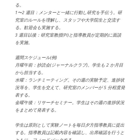
る。
1〜2 週目：メンターと一緒に行動し研究を手伝う。研
究室のルールを理解し、スタッフや大学院生と交流す
る。歓迎会も実施する。
3 週目以後：研究室教授(PI)と指導教員が定期的に面談
を実施。
週間スケジュール(例)
月曜午前：抄読会(ジャーナルクラブ)。学生も 2 か月目
から担当する。
水曜：ランチミーティング。その週の実験予定、進捗状
況等を、学生を交えて、研究室のメンバーが 5 分程度発
表する。
金曜午後：リサーチセミナー。学生はその週の進捗状況
をまとめて発表する。
学生は原則として実験ノートを毎日夕方指導教員に提出
する。指導教員は記載内容を確認し、出席確認を行うと
ともに、フィードバックする。