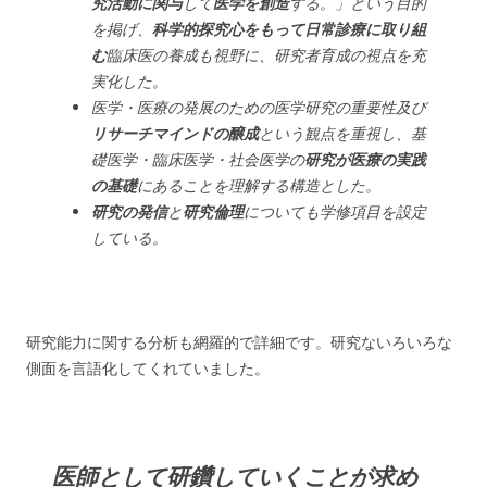
究活動に関与
して
医学を創造
する。」という目的
を掲げ、
科学的探究心をもって日常診療に取り組
む
臨床医の養成も視野に、研究者育成の視点を充
実化した。
医学・医療の発展のための医学研究の重要性及び
リサーチマインドの醸成
という観点を重視し、基
礎医学・臨床医学・社会医学の
研究が医療の実践
の基礎
にあることを理解する構造とした。
研究の発信
と
研究倫理
についても学修項目を設定
している。
研究能力に関する分析も網羅的で詳細です。研究ないろいろな
側面を言語化してくれていました。
医師として研鑽していくことが求め