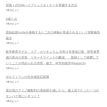
対面＋ZOOMハイブリッドセミナーを実施する方法
1件のビュー
p値とは
1件のビュー
原始結節nodeを移植すると二次の体軸が形成されるという実験報告
論文
1件のビュー
医学教育モデル・コア・カリキュラム 令和 4 年度改訂版 研究者育
成の視点の充実 リサーチマインドの醸成 医師として研鑽して
いくことが求められる資質・能力 科学的探究(Research)
1件のビュー
ポルフィリンの生合成反応経路
1件のビュー
蛋白質のアミノ酸配列の系統樹を描いたら、最上流でたった一つの
タンパク質にいきつく？
1件のビュー