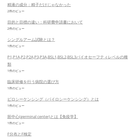
精液の成分：精子だけじゃなかった
2件のビュー
目的と目標の違い：科研費申請書において
2件のビュー
シングルアーム試験とは？
1件のビュー
P1,P1A,P2,P2A,P3,P3A,BSL1,BSL2,BSL3バイオセーフティレベルの種
類
1件のビュー
臨床研修を行う病院の選び方
1件のビュー
ピロシーケンシング（パイロシーケンシング）とは
1件のビュー
胚中心(germinal center)とは【免疫学】
1件のビュー
F分布とF検定