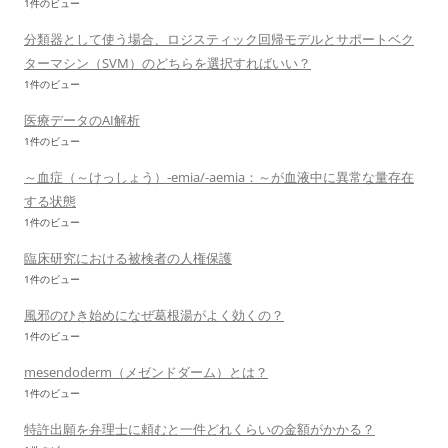
1件のビュー
分類器として使う場合、ロジスティック回帰モデルとサポートベク
ターマシン（SVM）のどちらを選択すればいい？
1件のビュー
医療データのAI解析
1件のビュー
～血症（～けっしょう）-emia/-aemia：～が血液中に異常な量存在
する状態
1件のビュー
臨床研究における被検者の人権保護
1件のビュー
風邪のひき始めになぜ葛根湯がよく効くの？
1件のビュー
mesendoderm（メゼンドダーム）とは？
1件のビュー
特許出願を弁理士に頼むと一件どれくらいの金額がかかる？