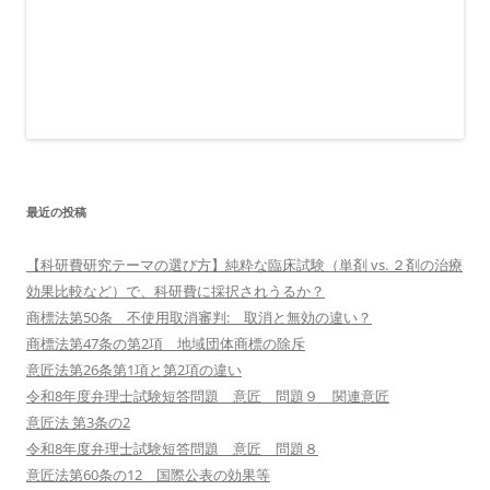
最近の投稿
【科研費研究テーマの選び方】純粋な臨床試験（単剤 vs. ２剤の治療
効果比較など）で、科研費に採択されうるか？
商標法第50条 不使用取消審判: 取消と無効の違い？
商標法第47条の第2項 地域団体商標の除斥
意匠法第26条第1項と第2項の違い
令和8年度弁理士試験短答問題 意匠 問題９ 関連意匠
意匠法 第3条の2
令和8年度弁理士試験短答問題 意匠 問題８
意匠法第60条の12 国際公表の効果等