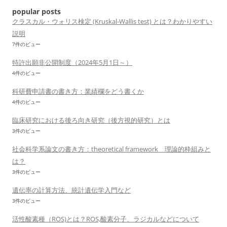
ョ
popular posts
ン
クラスカル・ウォリス検定 (Kruskal-Wallis test) とは？わかりやすい
説明
7件のビュー
特許出願非公開制度（2024年5月1日～）
4件のビュー
科研費申請書の書き方：業績欄をどう書くか
4件のビュー
臨床研究における後ろ向き研究（後方視的研究）とは
3件のビュー
社会科学系論文の書き方：theoretical framework 理論的枠組みと
は？
3件のビュー
遺伝率の計算方法、統計遺伝学入門など
3件のビュー
活性酸素種（ROS)とは？ROS,酸素分子、ラジカルなどについて