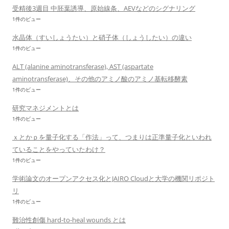
受精後3週目 中胚葉誘導、原始線条、AEVなどのシグナリング
1件のビュー
水晶体（すいしょうたい）と硝子体（しょうしたい）の違い
1件のビュー
ALT (alanine aminotransferase), AST (aspartate
aminotransferase)、その他のアミノ酸のアミノ基転移酵素
1件のビュー
研究マネジメントとは
1件のビュー
ｘとかｐを量子化する「作法」って、つまりは正準量子化といわれ
ていることをやっていたわけ？
1件のビュー
学術論文のオープンアクセス化とJAIRO Cloudと大学の機関リポジト
リ
1件のビュー
難治性創傷 hard-to-heal wounds とは