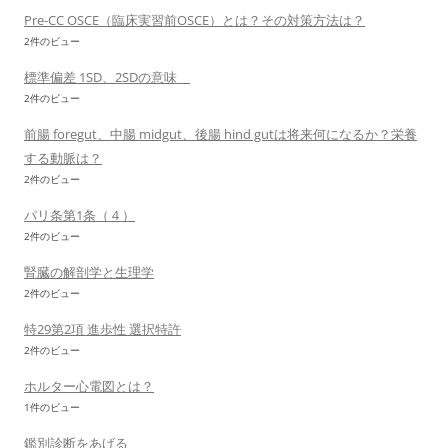
Pre-CC OSCE（臨床実習前OSCE）とは？その対策方法は？
2件のビュー
標準偏差 1SD、2SDの意味
2件のビュー
前腸 foregut、中腸 midgut、後腸 hind gutは将来何になるか？栄養
する動脈は？
2件のビュー
パリ条第1条（４）
2件のビュー
腎臓の解剖学と生理学
2件のビュー
特29第2項 進歩性 選択特許
2件のビュー
ホルター心電図とは？
1件のビュー
鑑別診断をあげる