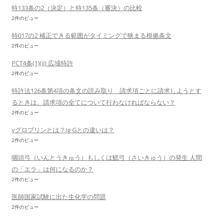
特133条の2（決定）と特135条（審決）の比較
2件のビュー
特017の2 補正できる範囲がタイミングで狭まる根拠条文
2件のビュー
PCT4条(1)(ii) 広域特許
2件のビュー
特許法126条第4項の条文の読み取り 請求項ごとに請求しようとす
るときは、請求項の全てについて行わなければならない？
2件のビュー
γグロブリンとは？Ig Gとの違いは？
2件のビュー
咽頭弓（いんとうきゅう）もしくは鰓弓（さいきゅう）の発生 人間
の「エラ」は何になるのか？
2件のビュー
医師国家試験に出た生化学の問題
2件のビュー