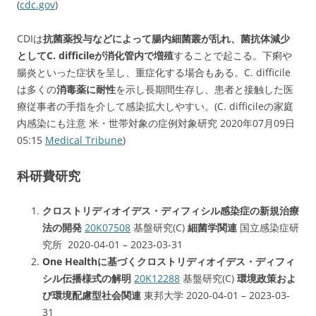
(
cdc.gov
)
CDIは
抗菌薬投与などによって腸内細菌叢が乱れ、菌抗体減少
としてC. difficileが消化管内で増殖
することで起こる。下痢や
腸炎といった症状を呈し、重症化する場合もある。C. difficile
は多くの
消毒薬に耐性
を示し長期間生存し、患者と接触した医
療従事者の手指を介して感染拡大しやすい。(C. difficileの家庭
内感染にも注意 米・世帯対象の症例対象研究 2020年07月09日
05:15
Medical Tribune
)
科研費研究
クロストリディオイデス・ディフィシル感染症の新規治療
法の開発
20K07508
基盤研究(C)
細菌学関連
国立感染症研
究所 2020-04-01 – 2023-03-31
One Healthに基づくクロストリディオイデス・ディフィ
シル伝播様式の解明
20K12288
基盤研究(C)
環境政策およ
び環境配慮型社会関連
東邦大学 2020-04-01 – 2023-03-
31