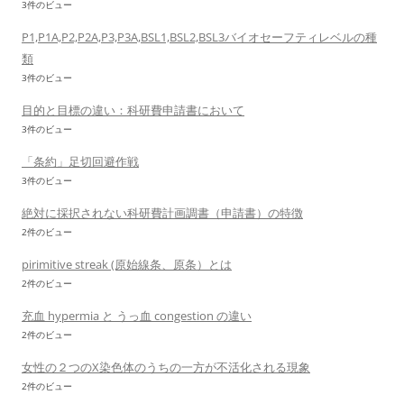
3件のビュー
P1,P1A,P2,P2A,P3,P3A,BSL1,BSL2,BSL3バイオセーフティレベルの種
類
3件のビュー
目的と目標の違い：科研費申請書において
3件のビュー
「条約」足切回避作戦
3件のビュー
絶対に採択されない科研費計画調書（申請書）の特徴
2件のビュー
pirimitive streak (原始線条、原条）とは
2件のビュー
充血 hypermia と うっ血 congestion の違い
2件のビュー
女性の２つのX染色体のうちの一方が不活化される現象
2件のビュー