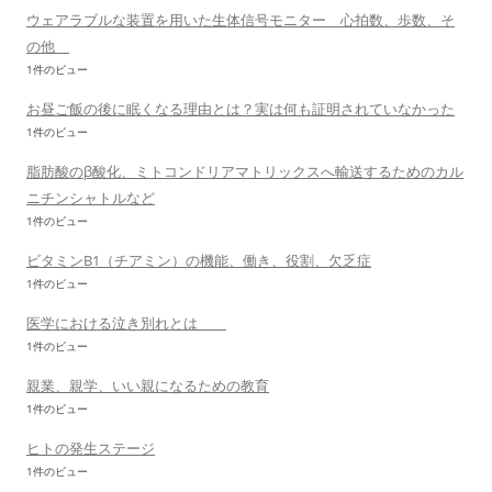
ウェアラブルな装置を用いた生体信号モニター 心拍数、歩数、そ
の他
1件のビュー
お昼ご飯の後に眠くなる理由とは？実は何も証明されていなかった
1件のビュー
脂肪酸のβ酸化、ミトコンドリアマトリックスへ輸送するためのカル
ニチンシャトルなど
1件のビュー
ビタミンB1（チアミン）の機能、働き、役割、欠乏症
1件のビュー
医学における泣き別れとは
1件のビュー
親業、親学、いい親になるための教育
1件のビュー
ヒトの発生ステージ
1件のビュー