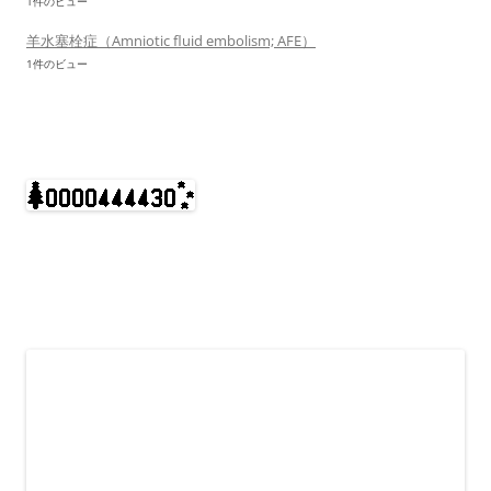
1件のビュー
羊水塞栓症（Amniotic fluid embolism; AFE）
1件のビュー