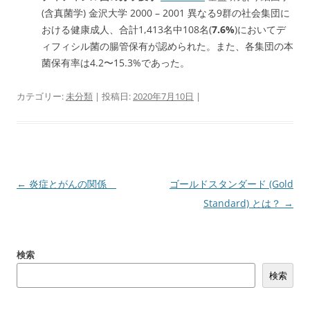
(含真菌学) 金沢大学 2000 – 2001 異なる9群の社会集団に
おける健康成人、合計1,413名中108名(
7.6%
)においてデ
ィフィシル菌の腸管保有が認められた。また、各集団の本
菌保有率は4.2〜15.3%であった。
カテゴリー:
未分類
| 投稿日:
2020年7月10日
|
投
←
炎症とがんの関係
ゴールドスタンダード (Gold
稿
Standard) とは？
→
ナ
ビ
検索
ゲ
検索
ー
シ