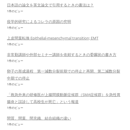
日本語の論文を英文論文で引用するときの書法は？
1件のビュー
疫学的研究によるコレラの原因の究明
1件のビュー
上皮間葉転換 Epithelial-mesenchymal transition; EMT
1件のビュー
非常勤講師や外部セミナー講師を依頼するときの委嘱状の書き方
1件のビュー
卵子の形成過程 第一減数分裂前期での停止と再開、第二減数分裂
中期での停止
1件のビュー
「救急外来の研修医が上腸間膜動脈症候群（SMA症候群）を急性胃
腸炎と誤診して高校生が死亡」という報道
1件のビュー
間質、間葉、間充織、結合組織の違い
1件のビュー