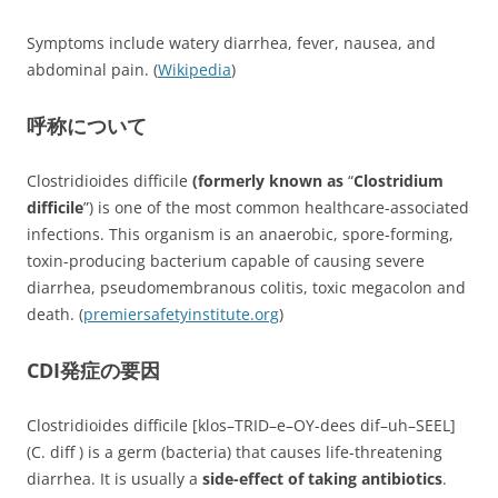
Symptoms include watery diarrhea, fever, nausea, and
abdominal pain. (
Wikipedia
)
呼称について
Clostridioides difficile
(formerly known as
“
Clostridium
difficile
”) is one of the most common healthcare-associated
infections. This organism is an anaerobic, spore-forming,
toxin-producing bacterium capable of causing severe
diarrhea, pseudomembranous colitis, toxic megacolon and
death. (
premiersafetyinstitute.org
)
CDI発症の要因
Clostridioides difficile [klos–TRID–e–OY-dees dif–uh–SEEL]
(C. diff ) is a germ (bacteria) that causes life-threatening
diarrhea. It is usually a
side-effect of taking antibiotics
.