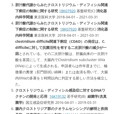
胆汁酸代謝からみたクロストリジウム・ディフィシル関連
下痢症の制御に関する研究
18K07920
基盤研究(C)
消化器
内科学関連
東京医科大学 2018-04-01 – 2021-03-31
胆汁酸代謝からみたクロストリジウム・ディフィシル関連
下痢症の制御に関する研究
18K07920
基盤研究(C)
消化器
内科学関連
東京医科大学 2018-04-01 – 2021-03-31
clostridium difficile関連下痢症（CDAD）の発症は、C.
difficileに対して抗菌活性を有する二次胆汁酸の減少が一
因
とされている。その二次胆汁酸は、肝臓由来の一次胆汁
酸を基質にして、大腸内でClostridium subcluster XIVa
(XIVa) によって生成される。申請者らは作年度までに、極
微量の糞便（肛門部拭い綿棒）または血清を用いて、大腸
内XIVaの多寡を１時間以内に判定する新しい方法を確立し
た。
クロストリジウム・ディフィシル感染症に対するDNAワ
クチンの開発と応用
16K19132
若手研究(B)
細菌学(含真
菌学)
国立感染症研究所 2016-04-01 – 2019-03-31
腸内クロストリジア群のクオラムセンシングの解明と疾病