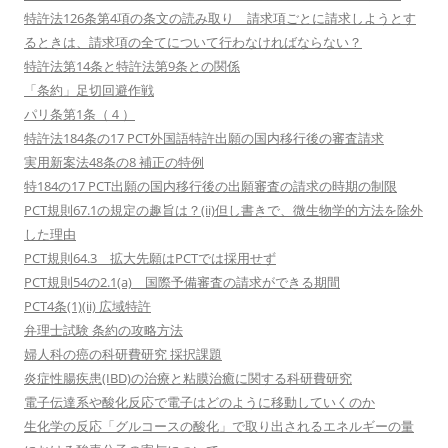
特許法126条第4項の条文の読み取り 請求項ごとに請求しようとす
るときは、請求項の全てについて行わなければならない？
特許法第14条と特許法第9条との関係
「条約」足切回避作戦
パリ条第1条（４）
特許法184条の17 PCT外国語特許出願の国内移行後の審査請求
実用新案法48条の8 補正の特例
特184の17 PCT出願の国内移行後の出願審査の請求の時期の制限
PCT規則67.1の規定の趣旨は？(ii)但し書きで、微生物学的方法を除外
した理由
PCT規則64.3 拡大先願はPCTでは採用せず
PCT規則54の2.1(a) 国際予備審査の請求ができる期間
PCT4条(1)(ii) 広域特許
弁理士試験 条約の攻略方法
婦人科の癌の科研費研究 採択課題
炎症性腸疾患(IBD)の治療と粘膜治癒に関する科研費研究
電子伝達系や酸化反応で電子はどのように移動していくのか
生化学の反応「グルコースの酸化」で取り出されるエネルギーの量