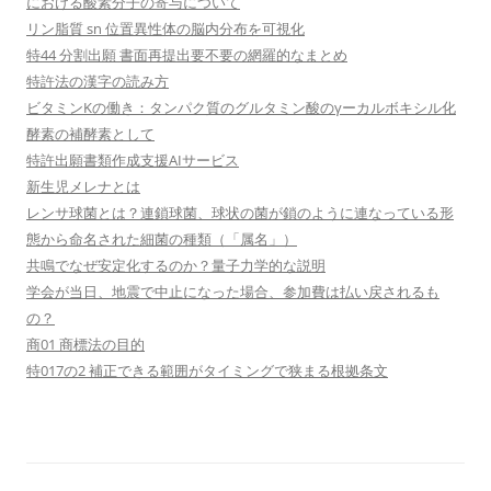
における酸素分子の寄与について
リン脂質 sn 位置異性体の脳内分布を可視化
特44 分割出願 書面再提出要不要の網羅的なまとめ
特許法の漢字の読み方
ビタミンKの働き：タンパク質のグルタミン酸のγーカルボキシル化
酵素の補酵素として
特許出願書類作成支援AIサービス
新生児メレナとは
レンサ球菌とは？連鎖球菌、球状の菌が鎖のように連なっている形
態から命名された細菌の種類（「属名」）
共鳴でなぜ安定化するのか？量子力学的な説明
学会が当日、地震で中止になった場合、参加費は払い戻されるも
の？
商01 商標法の目的
特017の2 補正できる範囲がタイミングで狭まる根拠条文