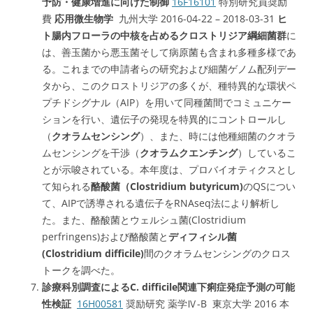
予防・健康増進に向けた制御
16F16101
特別研究員奨励
費
応用微生物学
九州大学 2016-04-22 – 2018-03-31
ヒ
ト腸内フローラの中核を占めるクロストリジア綱細菌群
に
は、善玉菌から悪玉菌そして病原菌も含まれ多種多様であ
る。これまでの申請者らの研究および細菌ゲノム配列デー
タから、このクロストリジアの多くが、種特異的な環状ペ
プチドシグナル（AIP）を用いて同種菌間でコミュニケー
ションを行い、遺伝子の発現を特異的にコントロールし
（
クオラムセンシング
）、また、時には他種細菌のクオラ
ムセンシングを干渉（
クオラムクエンチング
）しているこ
とが示唆されている。本年度は、プロバイオティクスとし
て知られる
酪酸菌（Clostridium butyricum)
のQSについ
て、AIPで誘導される遺伝子をRNAseq法により解析し
た。また、酪酸菌とウェルシュ菌(Clostridium
perfringens)および酪酸菌と
ディフィシル菌
(Clostridium difficile)
間のクオラムセンシングのクロス
トークを調べた。
診療科別調査によるC. difficile関連下痢症発症予測の可能
性検証
16H00581
奨励研究 薬学Ⅳ-B 東京大学 2016 本