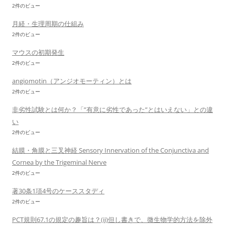
2件のビュー
月経・生理周期の仕組み
2件のビュー
マウスの初期発生
2件のビュー
angiomotin（アンジオモーティン）とは
2件のビュー
非劣性試験とは何か？「”有意に劣性であった”とはいえない」との違
い
2件のビュー
結膜・角膜と三叉神経 Sensory Innervation of the Conjunctiva and
Cornea by the Trigeminal Nerve
2件のビュー
著30条1項4号のケーススタディ
2件のビュー
PCT規則67.1の規定の趣旨は？(ii)但し書きで、微生物学的方法を除外