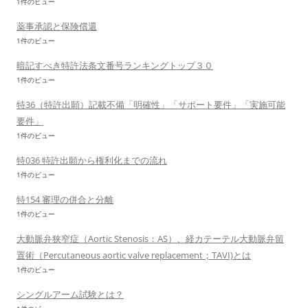
1件のビュー
薬事承認と保険償還
1件のビュー
暗記すべき特許法条文番号ランキングトップ３０
1件のビュー
特36（特許出願）記載不備「明確性」「サポート要件」「実施可能
要件」
1件のビュー
特036 特許出願から権利化までの流れ
1件のビュー
特154 審理の併合と分離
1件のビュー
大動脈弁狭窄症（Aortic Stenosis：AS）、経カテーテル大動脈弁留
置術（Percutaneous aortic valve replacement；TAVI)とは
1件のビュー
シングルアーム試験とは？