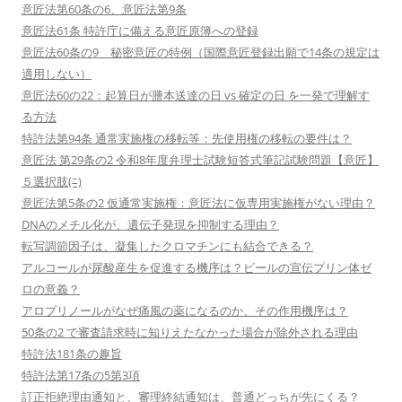
意匠法第60条の6、意匠法第9条
意匠法61条 特許庁に備える意匠原簿への登録
意匠法60条の9 秘密意匠の特例（国際意匠登録出願で14条の規定は
適用しない）
意匠法60の22：起算日が謄本送達の日 vs 確定の日 を一発で理解す
る方法
特許法第94条 通常実施権の移転等：先使用権の移転の要件は？
意匠法 第29条の2 令和8年度弁理士試験短答式筆記試験問題【意匠】
５選択肢(ﾆ)
意匠法第5条の2 仮通常実施権：意匠法に仮専用実施権がない理由？
DNAのメチル化が、遺伝子発現を抑制する理由？
転写調節因子は、凝集したクロマチンにも結合できる？
アルコールが尿酸産生を促進する機序は？ビールの宣伝プリン体ゼ
ロの意義？
アロプリノールがなぜ痛風の薬になるのか、その作用機序は？
50条の2 で審査請求時に知りえたなかった場合が除外される理由
特許法181条の趣旨
特許法第17条の5第3項
訂正拒絶理由通知と、審理終結通知は、普通どっちが先にくる？