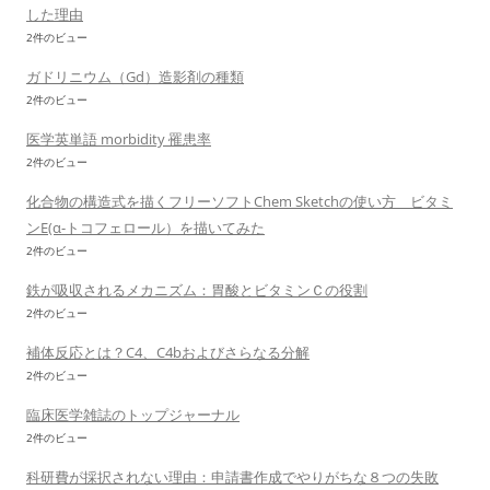
した理由
2件のビュー
ガドリニウム（Gd）造影剤の種類
2件のビュー
医学英単語 morbidity 罹患率
2件のビュー
化合物の構造式を描くフリーソフトChem Sketchの使い方 ビタミ
ンE(α-トコフェロール）を描いてみた
2件のビュー
鉄が吸収されるメカニズム：胃酸とビタミンＣの役割
2件のビュー
補体反応とは？C4、C4bおよびさらなる分解
2件のビュー
臨床医学雑誌のトップジャーナル
2件のビュー
科研費が採択されない理由：申請書作成でやりがちな８つの失敗