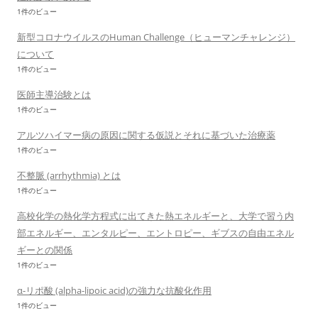
1件のビュー
新型コロナウイルスのHuman Challenge（ヒューマンチャレンジ）
について
1件のビュー
医師主導治験とは
1件のビュー
アルツハイマー病の原因に関する仮説とそれに基づいた治療薬
1件のビュー
不整脈 (arrhythmia) とは
1件のビュー
高校化学の熱化学方程式に出てきた熱エネルギーと、大学で習う内
部エネルギー、エンタルピー、エントロピー、ギブスの自由エネル
ギーとの関係
1件のビュー
α-リポ酸 (alpha-lipoic acid)の強力な抗酸化作用
1件のビュー