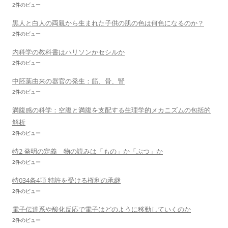
2件のビュー
黒人と白人の両親から生まれた子供の肌の色は何色になるのか？
2件のビュー
内科学の教科書はハリソンかセシルか
2件のビュー
中胚葉由来の器官の発生：筋、骨、腎
2件のビュー
満腹感の科学：空腹と満腹を支配する生理学的メカニズムの包括的
解析
2件のビュー
特2 発明の定義 物の読みは「もの」か「ぶつ」か
2件のビュー
特034条4項 特許を受ける権利の承継
2件のビュー
電子伝達系や酸化反応で電子はどのように移動していくのか
2件のビュー