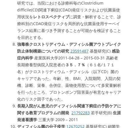
研究では、当院における診療科毎のClostridium
difficile(CD)関連下痢症(CDAD)発症リスクおよび抗菌薬使
用状況を
レトロスペクティブ
に調査・解析することで、診
療科別のCDAD発症リスクを局所的な抗菌薬使用サーベイ
ランス結果に基づき予測することが可能かを検証すること
を目的とする。
強毒株クロストリディウム・デフィシル菌アウトブレイク
防止体制構築についての研究
23591487
基盤研究(C)
感染
症内科学
産業医科大学2011-04-28 – 2015-03-31 高齢者
長期療養型病院入院患者の
３５．７％
（６１名/１７１
名）がクロストリディウム・デフィシル（以下CD）菌の
キャリアであった。年齢、性、BMI、入院期間、入院の契
機、診断、栄養、合併症、薬物使用歴について多変量解析
を行ったところ、プロトンポンプ阻害薬が有意なキャリア
化のリスク因子であった。
長期入院がん患児のディフィシル関連下痢症の予防ケアに
関する教育プログラムの開発
21792283
若手研究(B)
生涯
発達看護学
三重大学 2009 – 2011
ディフィシル菌の分子疫学
12670252
基盤研究(C) 細菌学