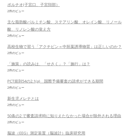
ポルチオ(子宮口、子宮頚部）
2件のビュー
主な脂肪酸パルミチン酸、ステアリン酸、オレイン酸、リノール
酸、リノレン酸の覚え方
2件のビュー
高校生物で習う「アクチビン＝中胚葉誘導物質」は正しいのか？
2件のビュー
「施策」の読みは、「せさく」？「施行」は？
2件のビュー
PCT規則54の2.1(a) 国際予備審査の請求ができる期間
2件のビュー
新生児メレナとは
2件のビュー
50条の2 で審査請求時に知りえたなかった場合が除外される理由
2件のビュー
脳波（EEG）測定装置（脳波計）臨床研究用