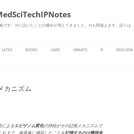
ciTechIPNotes
自身のための勉強帖です。AIに訊いたことの纏めが増えてきました。AIも間違えます。
コ
ン
LATEX
BOOKS
LINKS
GRANTS
IF
BIOCHEM
テ
ン
ツ
へ
ス
キ
ッ
プ
メカニズム
染による
エピゲノム変化
の持続がその記憶メカニズムで
これまで、病原体に感染したことを
記憶するのは獲得免