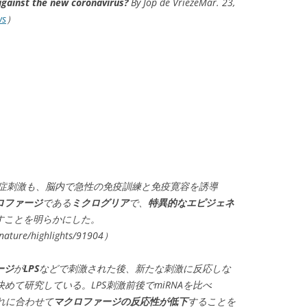
gainst the new coronavirus?
By Jop de VriezeMar. 23,
ws
）
た炎症刺激も、脳内で急性の免疫訓練と免疫寛容を誘導
ロファージ
である
ミクログリア
で、
特異的なエピジェネ
すことを明らかにした。
/nature/highlights/91904）
ージ
が
LPS
などで刺激された後、新たな刺激に反応しな
決めて研究している。LPS刺激前後でmiRNAを比べ
れに合わせて
マクロファージの反応性が低下
することを