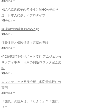
3件のビュー
HLA抗原遺伝子の多様性とMHC分子の構
造 日本人に多いハプロタイプ
3件のビュー
病理学の教科書 Pathology
3件のビュー
保険収載と保険償還：言葉の意味
3件のビュー
特036第6項1号 サポート要件 アムジェンvs
サノフィ事件：日米の判断ロジック完全比
較
3件のビュー
ロジスティック回帰分析（多変量解析）の
実例
2件のビュー
「施策」の読みは、「せさく」？「施行」
は？