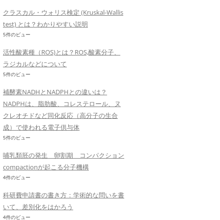
クラスカル・ウォリス検定 (Kruskal-Wallis
test) とは？わかりやすい説明
5件のビュー
活性酸素種（ROS)とは？ROS,酸素分子、
ラジカルなどについて
5件のビュー
補酵素NADHとNADPHとの違いは？
NADPHは、脂肪酸、コレステロール、ヌ
クレオチドなど同化反応（高分子の生合
成）で使われる電子供与体
5件のビュー
哺乳類胚の発生 卵割期 コンパクション
compactionが起こる分子機構
4件のビュー
科研費申請書の書き方：学術的な問いを書
いて、差別化をはかろう
4件のビュー