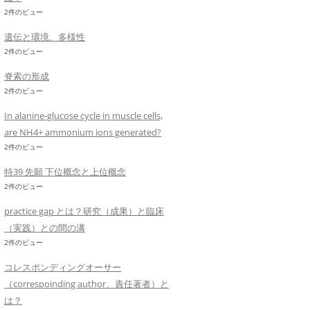
2件のビュー
遺伝と環境、多様性
2件のビュー
脊索の形成
2件のビュー
In alanine-glucose cycle in muscle cells,
are NH4+ ammonium ions generated?
2件のビュー
特39 先願 下位概念と上位概念
2件のビュー
practice gap とは？研究（成果）と臨床
（実践）との間の溝
2件のビュー
コレスポンディングオーサー
（correspoinding author、責任著者）と
は？