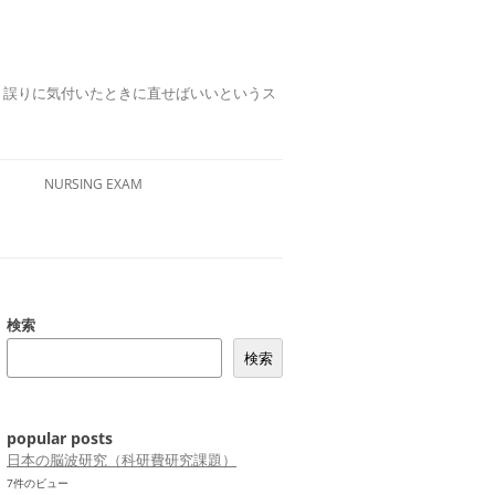
誤りは、誤りに気付いたときに直せばいいというス
NURSING EXAM
検索
検索
popular posts
日本の脳波研究（科研費研究課題）
7件のビュー