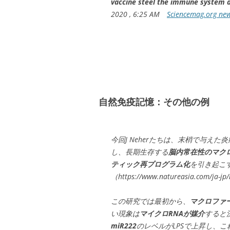
vaccine steel the immune system a
2020 , 6:25 AM
Sciencemag.org ne
自然免疫記憶：その他の例
今回J Neherたちは、末梢で与え
し、長期生存する
脳内常在性のマク
ティック再プログラム化
を引き起こ
（https://www.natureasia.com/ja-jp
この研究では最初から、
マクロファ
い現象は
マイクロRNAが媒介
すると
miR222
のレベルがLPSで上昇し、こ