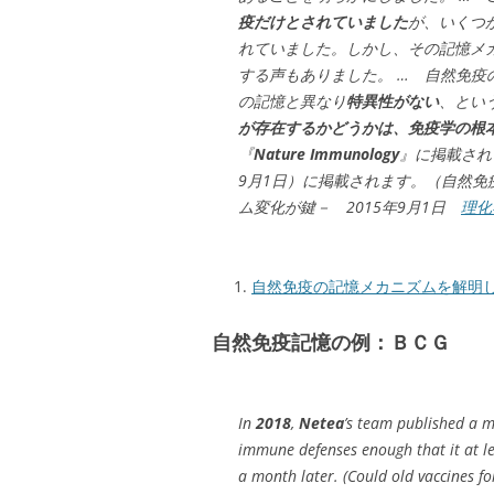
疫だけとされていました
が、いくつ
れていました。しかし、その記憶メ
する声もありました。 … 自然免
の記憶と異なり
特異性がない
、とい
が存在するかどうかは、免疫学の根
『
Nature Immunology
』に掲載され
9月1日）に掲載されます。（自然
ム変化が鍵－ 2015年9月1日
理化
自然免疫の記憶メカニズムを解明
自然免疫記憶の例：ＢＣＧ
In
2018
,
Netea
’s team published a m
immune defenses enough that it at le
a month later. (Could old vaccines f