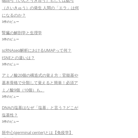
咽頭弓（いんとうきゅう）もしくは鰓弓
（さいきゅう）の発生 人間の「エラ」は何
になるのか？
3件のビュー
腎臓の解剖学と生理学
3件のビュー
scRNAseq解析におけるUMAPって何？
tSNEとの違いは？
3件のビュー
アミノ酸20個の構造式の覚え方：官能基や
基本骨格で分類して覚えると簡単！必須ア
ミノ酸9個（10個）も。
3件のビュー
DNAの塩基はなぜ「塩基」と言う？どこが
塩基性？
3件のビュー
胚中心(germinal center)とは【免疫学】