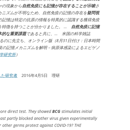
かの現象から
自然免疫にも記憶が存在することが示唆
さ
カニズムが不明なため、自然免疫の記憶の存在を
疑問視
疫の記憶は特定の抗原の情報を特異的に認識する獲得免疫
う特徴を持つことが分かりました。 …
自然免疫に記憶
本的な重要課題
であると共に、… 米国の科学雑誌
るのに先立ち、オンライン版（8月31日付け：日本時間
免疫の記憶メカニズムを解明－病原体感染によるエピゲノ
学研究所
）
した研究者
2016年4月5日 理研
ore direct test. They showed
BCG
stimulates initial
ast partly blocked another virus given experimentally
or other germs protect against COVID-19? THE