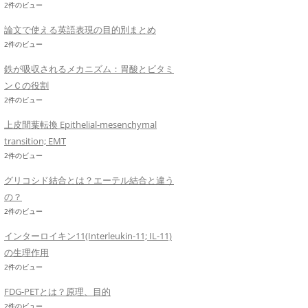
2件のビュー
論文で使える英語表現の目的別まとめ
2件のビュー
鉄が吸収されるメカニズム：胃酸とビタミ
ンＣの役割
2件のビュー
上皮間葉転換 Epithelial-mesenchymal
transition; EMT
2件のビュー
グリコシド結合とは？エーテル結合と違う
の？
2件のビュー
インターロイキン11(Interleukin-11; IL-11)
の生理作用
2件のビュー
FDG-PETとは？原理、目的
2件のビュー