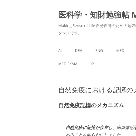
医科学・知財勉強帖 MedS
Making Sense of Life 自分
タンスです。
AI
DEV
ENG
MED
MED EXAM
IP
自然免疫における記憶の
自然免疫記憶のメカニズム
自然免疫に記憶が存在
し、病原体感
あることを明らかにしました。 … 