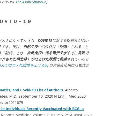
 12:05 JST
The Asahi Shimbun
)
ＯＶＩＤ－１９
ぜ大人になってからも、
COVID19
に対する抵抗性が強い
ろです。実は、
自然免疫
の活性化は「
記憶
」されること
う「記憶」とは、
自然免疫に係る遺伝子がすぐに発動で
ックされた構造体）がほどけた状態で維持
されていると
CGがコロナ抵抗性を上げる訳
自然免疫応用技研株式会
etics, and Covid-19 List of authors.
Alberto
etea, M.D. September 10, 2020 N Engl J Med 2020;
JMcibr2011679
n Individuals Recently Vaccinated with BCG: a
 Reports Medicine Volume 1, Issue 5, 25 August 2020,