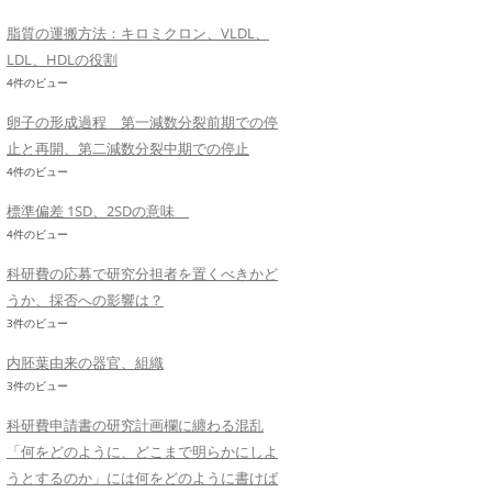
脂質の運搬方法：キロミクロン、VLDL、
LDL、HDLの役割
4件のビュー
卵子の形成過程 第一減数分裂前期での停
止と再開、第二減数分裂中期での停止
4件のビュー
標準偏差 1SD、2SDの意味
4件のビュー
科研費の応募で研究分担者を置くべきかど
うか、採否への影響は？
3件のビュー
内胚葉由来の器官、組織
3件のビュー
科研費申請書の研究計画欄に纏わる混乱
「何をどのように、どこまで明らかにしよ
うとするのか」には何をどのように書けば