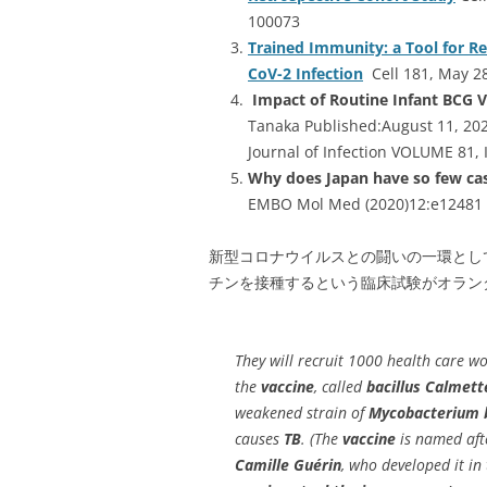
100073
Trained Immunity: a Tool for Re
CoV-2 Infection
Cell 181, May 2
Impact of Routine Infant BCG 
Tanaka Published:August 11, 20
Journal of Infection VOLUME 81,
Why does Japan have so few ca
EMBO Mol Med (2020)12:e12481
新型コロナウイルスとの闘いの一環とし
チンを接種するという臨床試験がオラン
They will recruit 1000 health care wo
the
vaccine
, called
bacillus Calmet
weakened strain of
Mycobacterium 
causes
TB
. (The
vaccine
is named aft
Camille Guérin
, who developed it i