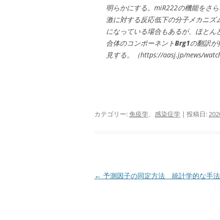
明らかにする。miR222の機能をさ
激に対する反応低下の分子メカニズ
になっている場合もあるが、ほとん
合体のコンポーネント
Brg1
の翻訳が
見する。（https://aasj.jp/news/wat
カテゴリー:
免疫学
、
感染症学
| 投稿日:
20
投
←
予測因子の同定方法 統計学的な手法
稿
ナ
ビ