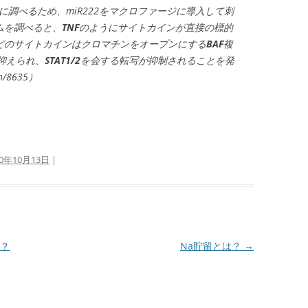
らに調べるため、miR222をマクロファージに導入して刺
ムを調べると、
TNF
のようにサイトカインが直接の標的
どのサイトカインはクロマチンをオープンにする
BAF
複
抑えられ、
STAT1/2
を会する転写が抑制されることを発
ch/8635）
20年10月13日
|
？
Na貯留とは？
→