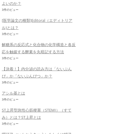
よいのか？
3件のビュー
[医学論文の種類]Editoral（エディトリア
ル)とは？
3件のビュー
解糖系の反応式と化合物の化学構造と各反
応を触媒する酵素を丸暗記する方法
3件のビュー
【決着！】内分泌の読み方は「ないぶん
ぴ」か「ないぶんぴつ」か？
3件のビュー
アシル基とは
3件のビュー
ST上昇型急性心筋梗塞（STEMI）（すて
み）とは？ST上昇とは
3件のビュー