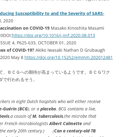
ducing Susceptibility to and the Severity of SARS-
8, 2020
Vaccination on COVID-19
Masako Kinoshita Masami
20DOI:
https://doi.org/10.1016/j.jinf.2020.08.013
 ISSUE 4, P625-633, OCTOBER 01, 2020
ses of COVID‐19?
Akiko Iwasaki Nathan D Grubaugh
 2020 May 8
https://doi.org/10.15252/emmm.202012481
て、ＢＣＧへの期待が高まっているようです。ＢＣＧワク
ダで行われるそう。
rkers in eight Dutch hospitals who will either receive
te-Guérin (BCG
), or a
placebo
. BCG contains a live,
bovis
,a cousin of
M. tuberculosis
,the microbe that
er French microbiologists
Albert Calmette
and
n the early 20th century.) （
Can a century-old TB