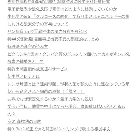
炎症性腸疾患(IBD)の治療と粘膜治癒に関する科研費研究
電子伝達系や酸化反応で電子はどのように移動していくのか
生化学の反応「グルコースの酸化」で取り出されるエネルギーの量
における酸素分子の寄与について
リン脂質 sn 位置異性体の脳内分布を可視化
特44 分割出願 書面再提出要不要の網羅的なまとめ
特許法の漢字の読み方
ビタミンKの働き：タンパク質のグルタミン酸のγーカルボキシル化
酵素の補酵素として
特許出願書類作成支援AIサービス
新生児メレナとは
レンサ球菌とは？連鎖球菌、球状の菌が鎖のように連なっている形
態から命名された細菌の種類（「属名」）
共鳴でなぜ安定化するのか？量子力学的な説明
学会が当日、地震で中止になった場合、参加費は払い戻されるも
の？
商01 商標法の目的
特017の2 補正できる範囲がタイミングで狭まる根拠条文