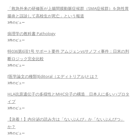
「救急外来の研修医が上腸間膜動脈症候群（SMA症候群）を急性胃
腸炎と誤診して高校生が死亡」という報道
3件のビュー
病理学の教科書 Pathology
3件のビュー
特036第6項1号 サポート要件 アムジェンvsサノフィ事件：日米の判
断ロジック完全比較
3件のビュー
[医学論文の種類]Editoral（エディトリアル)とは？
3件のビュー
HLA抗原遺伝子の多様性とMHC分子の構造 日本人に多いハプロタ
イプ
3件のビュー
【決着！】内分泌の読み方は「ないぶんぴ」か「ないぶんぴつ」
か？
3件のビュー