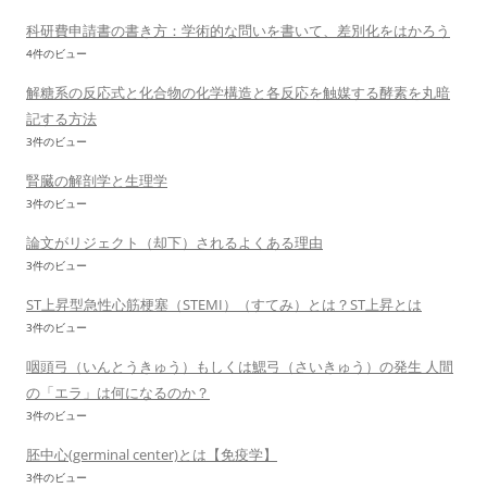
科研費申請書の書き方：学術的な問いを書いて、差別化をはかろう
4件のビュー
解糖系の反応式と化合物の化学構造と各反応を触媒する酵素を丸暗
記する方法
3件のビュー
腎臓の解剖学と生理学
3件のビュー
論文がリジェクト（却下）されるよくある理由
3件のビュー
ST上昇型急性心筋梗塞（STEMI）（すてみ）とは？ST上昇とは
3件のビュー
咽頭弓（いんとうきゅう）もしくは鰓弓（さいきゅう）の発生 人間
の「エラ」は何になるのか？
3件のビュー
胚中心(germinal center)とは【免疫学】
3件のビュー