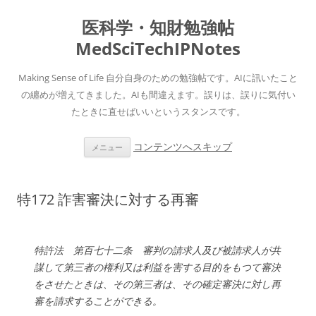
医科学・知財勉強帖
MedSciTechIPNotes
Making Sense of Life 自分自身のための勉強帖です。AIに訊いたこと
の纏めが増えてきました。AIも間違えます。誤りは、誤りに気付い
たときに直せばいいというスタンスです。
コンテンツへスキップ
メニュー
特172 詐害審決に対する再審
特許法 第百七十二条 審判の請求人及び被請求人が共
謀して第三者の権利又は利益を害する目的をもつて審決
をさせたときは、その第三者は、その確定審決に対し再
審を請求することができる。