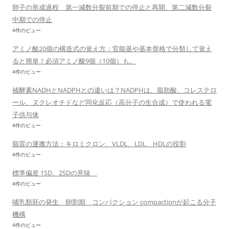
卵子の形成過程 第一減数分裂前期での停止と再開、第二減数分裂
中期での停止
4件のビュー
アミノ酸20個の構造式の覚え方：官能基や基本骨格で分類して覚え
ると簡単！必須アミノ酸9個（10個）も。
4件のビュー
補酵素NADHとNADPHとの違いは？NADPHは、脂肪酸、コレステロ
ール、ヌクレオチドなど同化反応（高分子の生合成）で使われる電
子供与体
4件のビュー
脂質の運搬方法：キロミクロン、VLDL、LDL、HDLの役割
4件のビュー
標準偏差 1SD、2SDの意味
4件のビュー
哺乳類胚の発生 卵割期 コンパクション compactionが起こる分子
機構
4件のビュー