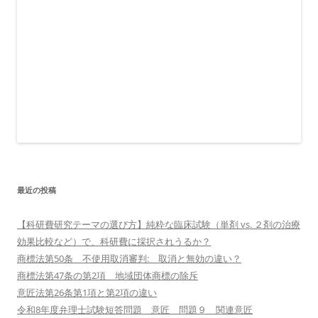
最近の投稿
【科研費研究テーマの選び方】純粋な臨床試験（単剤 vs. ２剤の治療
効果比較など）で、科研費に採択されうるか？
商標法第50条 不使用取消審判: 取消と無効の違い？
商標法第47条の第2項 地域団体商標の除斥
意匠法第26条第1項と第2項の違い
令和8年度弁理士試験短答問題 意匠 問題９ 関連意匠