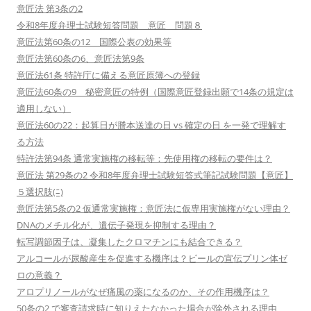
意匠法 第3条の2
令和8年度弁理士試験短答問題 意匠 問題８
意匠法第60条の12 国際公表の効果等
意匠法第60条の6、意匠法第9条
意匠法61条 特許庁に備える意匠原簿への登録
意匠法60条の9 秘密意匠の特例（国際意匠登録出願で14条の規定は
適用しない）
意匠法60の22：起算日が謄本送達の日 vs 確定の日 を一発で理解す
る方法
特許法第94条 通常実施権の移転等：先使用権の移転の要件は？
意匠法 第29条の2 令和8年度弁理士試験短答式筆記試験問題【意匠】
５選択肢(ﾆ)
意匠法第5条の2 仮通常実施権：意匠法に仮専用実施権がない理由？
DNAのメチル化が、遺伝子発現を抑制する理由？
転写調節因子は、凝集したクロマチンにも結合できる？
アルコールが尿酸産生を促進する機序は？ビールの宣伝プリン体ゼ
ロの意義？
アロプリノールがなぜ痛風の薬になるのか、その作用機序は？
50条の2 で審査請求時に知りえたなかった場合が除外される理由