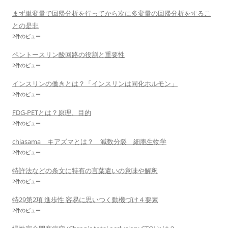
まず単変量で回帰分析を行ってから次に多変量の回帰分析をするこ
との是非
2件のビュー
ペントースリン酸回路の役割と重要性
2件のビュー
インスリンの働きとは？「インスリンは同化ホルモン」
2件のビュー
FDG-PETとは？原理、目的
2件のビュー
chiasama キアズマとは？ 減数分裂 細胞生物学
2件のビュー
特許法などの条文に特有の言葉遣いの意味や解釈
2件のビュー
特29第2項 進歩性 容易に思いつく動機づけ４要素
2件のビュー