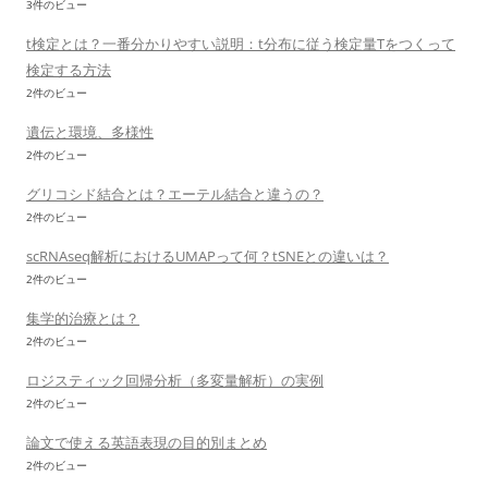
3件のビュー
t検定とは？一番分かりやすい説明：t分布に従う検定量Tをつくって
検定する方法
2件のビュー
遺伝と環境、多様性
2件のビュー
グリコシド結合とは？エーテル結合と違うの？
2件のビュー
scRNAseq解析におけるUMAPって何？tSNEとの違いは？
2件のビュー
集学的治療とは？
2件のビュー
ロジスティック回帰分析（多変量解析）の実例
2件のビュー
論文で使える英語表現の目的別まとめ
2件のビュー