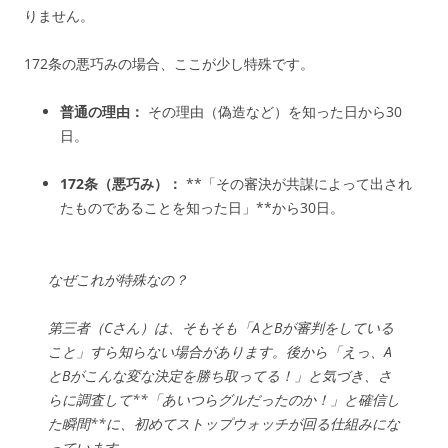
りません。
172条の悪巧みの場合、ここが少し特殊です。
普通の理由：
その理由（偽造など）を知った日から30
日。
172条（悪巧み）：
**「その審決が共謀によって出され
たものであることを知った日」**から30日。
なぜこれが特殊なの？
第三者（Cさん）は、そもそも「AとBが審判をしている
こと」すら知らない場合があります。後から「えっ、A
とBがこんな変な決定を勝ち取ってる！」と気づき、さ
らに調査して**「あいつらグルだったのか！」と確信し
た瞬間**に、初めてストップウォッチが回る仕組みにな
っています。