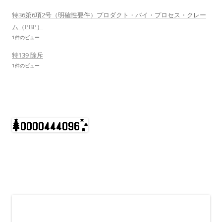
特36第6項2号（明確性要件）プロダクト・バイ・プロセス・クレー
ム（PBP）
1件のビュー
特139 除斥
1件のビュー