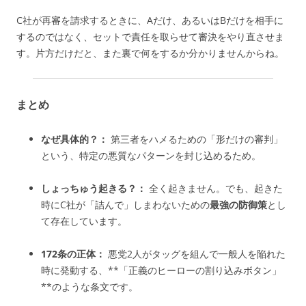
C社が再審を請求するときに、Aだけ、あるいはBだけを相手に
するのではなく、セットで責任を取らせて審決をやり直させま
す。片方だけだと、また裏で何をするか分かりませんからね。
まとめ
なぜ具体的？：
第三者をハメるための「形だけの審判」
という、特定の悪質なパターンを封じ込めるため。
しょっちゅう起きる？：
全く起きません。でも、起きた
時にC社が「詰んで」しまわないための
最強の防御策
とし
て存在しています。
172条の正体：
悪党2人がタッグを組んで一般人を陥れた
時に発動する、**「正義のヒーローの割り込みボタン」
**のような条文です。