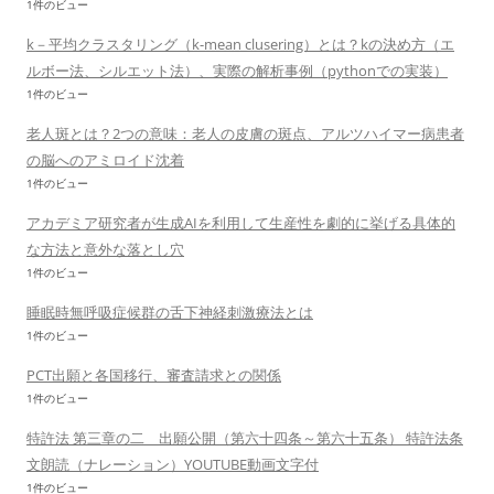
1件のビュー
k－平均クラスタリング（k-mean clusering）とは？kの決め方（エ
ルボー法、シルエット法）、実際の解析事例（pythonでの実装）
1件のビュー
老人斑とは？2つの意味：老人の皮膚の斑点、アルツハイマー病患者
の脳へのアミロイド沈着
1件のビュー
アカデミア研究者が生成AIを利用して生産性を劇的に挙げる具体的
な方法と意外な落とし穴
1件のビュー
睡眠時無呼吸症候群の舌下神経刺激療法とは
1件のビュー
PCT出願と各国移行、審査請求との関係
1件のビュー
特許法 第三章の二 出願公開（第六十四条～第六十五条） 特許法条
文朗読（ナレーション）YOUTUBE動画文字付
1件のビュー