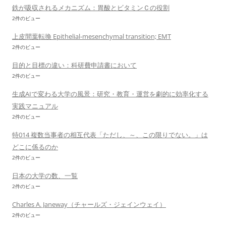
鉄が吸収されるメカニズム：胃酸とビタミンＣの役割
2件のビュー
上皮間葉転換 Epithelial-mesenchymal transition; EMT
2件のビュー
目的と目標の違い：科研費申請書において
2件のビュー
生成AIで変わる大学の風景：研究・教育・運営を劇的に効率化する
実践マニュアル
2件のビュー
特014 複数当事者の相互代表「ただし、～、この限りでない。」は
どこに係るのか
2件のビュー
日本の大学の数、一覧
2件のビュー
Charles A. Janeway（チャールズ・ジェインウェイ）
2件のビュー