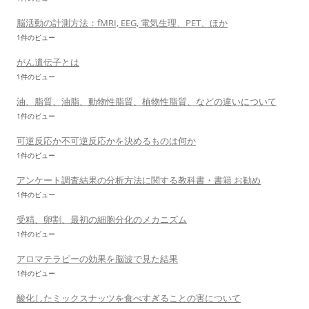
脳活動の計測方法：fMRI, EEG, 電気生理、PET、ほか
1件のビュー
がん遺伝子とは
1件のビュー
油、脂質、油脂、動物性脂質、植物性脂質、などの違いについて
1件のビュー
可逆反応か不可逆反応かを決めるものは何か
1件のビュー
アンケート調査結果の分析方法に関する教科書・書籍 お勧め
1件のビュー
受精、卵割、最初の細胞分化のメカニズム
1件のビュー
アロマテラピーの効果を脳波で見た結果
1件のビュー
酸化したミックスナッツを食べすぎることの害について