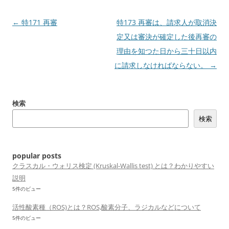
投
←
特171 再審
特173 再審は、請求人が取消決
稿
定又は審決が確定した後再審の
ナ
理由を知つた日から三十日以内
ビ
に請求しなければならない。
→
ゲ
ー
検索
シ
検索
ョ
ン
popular posts
クラスカル・ウォリス検定 (Kruskal-Wallis test) とは？わかりやすい
説明
5件のビュー
活性酸素種（ROS)とは？ROS,酸素分子、ラジカルなどについて
5件のビュー