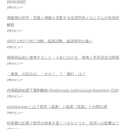
generated?
2件のビュー
満腹感の科学：空腹と満腹を支配する生理学的メカニズムの包括的
解析
2件のビュー
ARO? CRO? CRC? 治験、臨床試験、臨床研究の違い
2件のビュー
後悔死ぬ前に後悔すること・人生における 後悔と意思決定の関係
2件のビュー
「施策」の読みは、「せさく」？「施行」は？
2件のビュー
内視鏡的粘膜下層剥離術 (Endoscopic submucosal dissection; ESD)
2件のビュー
practice gap とは？研究（成果）と臨床（実践）との間の溝
2件のビュー
科研費の応募で研究分担者を置くべきかどうか、採否への影響は？