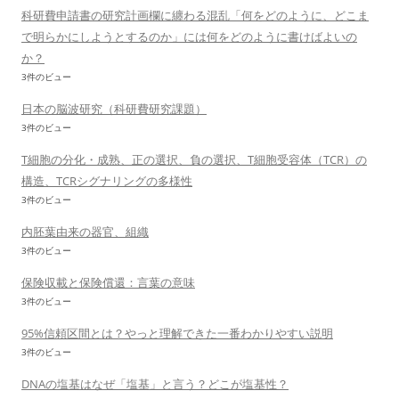
科研費申請書の研究計画欄に纏わる混乱「何をどのように、どこま
で明らかにしようとするのか」には何をどのように書けばよいの
か？
3件のビュー
日本の脳波研究（科研費研究課題）
3件のビュー
T細胞の分化・成熟、正の選択、負の選択、T細胞受容体（TCR）の
構造、TCRシグナリングの多様性
3件のビュー
内胚葉由来の器官、組織
3件のビュー
保険収載と保険償還：言葉の意味
3件のビュー
95%信頼区間とは？やっと理解できた一番わかりやすい説明
3件のビュー
DNAの塩基はなぜ「塩基」と言う？どこが塩基性？