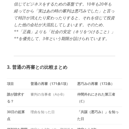
信じてビジネスをするための基盤です。10年も20年も
経ってから「実はあの時の審判は悪巧みでした」と言っ
て特許が消えたり変わったりすると、それを信じて投資
した他の会社が大混乱してしまいます。そのため、
**「正義」よりも「社会の安定（キリをつけること）」
**を優先して、3年という期限が設けられています。
3. 普通の再審との比較まとめ
項目
普通の再審（171条1項）
悪巧みの再審（172条）
誰が請求す
審判の当事者（AかB）
仲間外れにされた第三者
る？
（C）
30日の起算
理由を知った日
「共謀（悪巧み）」を知っ
点
た日