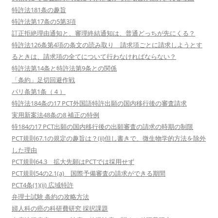
特許法181条の趣旨
特許法第17条の5第3項
訂正拒絶理由通知と、審理終結通知は、普通どっちが先にくる？
特許法126条第4項の条文の読み取り 請求項ごとに請求しようとす
るときは、請求項の全てについて行わなければならない？
特許法第14条と特許法第9条との関係
「条約」足切回避作戦
パリ条第1条（４）
特許法184条の17 PCT外国語特許出願の国内移行後の審査請求
実用新案法48条の8 補正の特例
特184の17 PCT出願の国内移行後の出願審査の請求の時期の制限
PCT規則67.1の規定の趣旨は？(ii)但し書きで、微生物学的方法を除外
した理由
PCT規則64.3 拡大先願はPCTでは採用せず
PCT規則54の2.1(a) 国際予備審査の請求ができる期間
PCT4条(1)(ii) 広域特許
弁理士試験 条約の攻略方法
婦人科の癌の科研費研究 採択課題