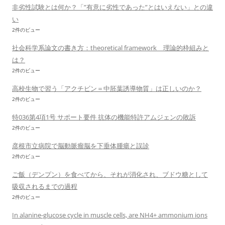
非劣性試験とは何か？「”有意に劣性であった”とはいえない」との違
い
2件のビュー
社会科学系論文の書き方：theoretical framework 理論的枠組みと
は？
2件のビュー
高校生物で習う「アクチビン＝中胚葉誘導物質」は正しいのか？
2件のビュー
特036第4項1号 サポート要件 抗体の機能特許アムジェンの敗訴
2件のビュー
彦根市立病院で脳動脈瘤脳を下垂体腫瘍と誤診
2件のビュー
ご飯（デンプン）を食べてから、それが消化され、ブドウ糖として
吸収されるまでの過程
2件のビュー
In alanine-glucose cycle in muscle cells, are NH4+ ammonium ions