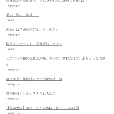
慢性完全閉塞病変 (Chronic total occlusion; CTO)とは？
1件のビュー
循内、消内、脳外、‥
1件のビュー
外勤とは？医師のアルバイトのこと
1件のビュー
医療インバウンド（医療渡航）とは？
1件のビュー
ピアソンの相関係数の意味、求め方、解釈の仕方、ありがちな間違
い
1件のビュー
臨床研究中核病院とは？指定病院一覧
1件のビュー
咳が長引くときに考えられる疾患
1件のビュー
【医学用語】担癌 がんを体内に持っている状態
1件のビュー