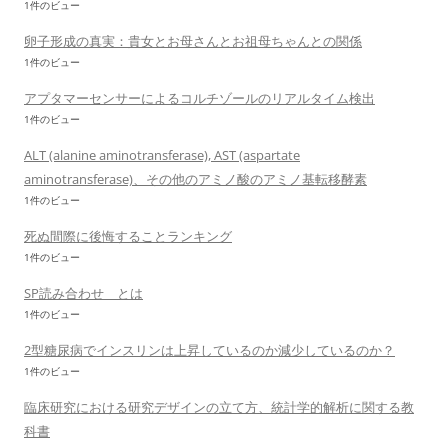
1件のビュー
卵子形成の真実：貴女とお母さんとお祖母ちゃんとの関係
1件のビュー
アプタマーセンサーによるコルチゾールのリアルタイム検出
1件のビュー
ALT (alanine aminotransferase), AST (aspartate
aminotransferase)、その他のアミノ酸のアミノ基転移酵素
1件のビュー
死ぬ間際に後悔することランキング
1件のビュー
SP読み合わせ とは
1件のビュー
2型糖尿病でインスリンは上昇しているのか減少しているのか？
1件のビュー
臨床研究における研究デザインの立て方、統計学的解析に関する教
科書