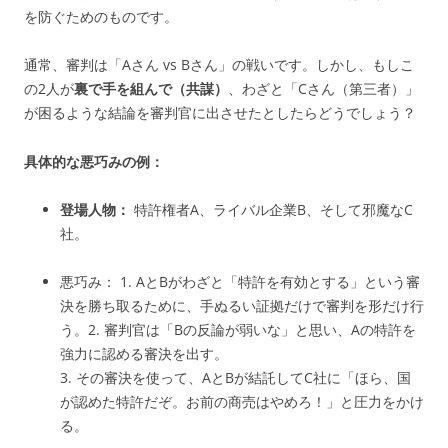
を防ぐためのものです。
通常、審判は「Aさん vs Bさん」の戦いです。しかし、もしこ
の2人が
裏で手を組んで（共謀）
、わざと「Cさん（第三者）」
が困るような結論を審判官に出させたとしたらどうでしょう？
具体的な悪巧みの例：
登場人物：
特許権者A、ライバル企業B、そして邪魔なC
社。
悪巧み： 1. AとBがわざと「特許を有効とする」という審
決を勝ち取るために、手ぬるい証拠だけで審判を形だけ行
う。2. 審判官は「Bの反論が弱いな」と思い、Aの特許を
強力に認める審決を出す。
3. その審決を使って、AとBが結託してC社に「ほら、国
が認めた特許だぞ。お前の商売はやめろ！」と圧力をかけ
る。