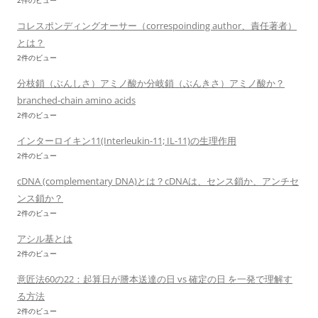
2件のビュー
コレスポンディングオーサー（correspoinding author、責任著者）
とは？
2件のビュー
分枝鎖（ぶんしさ）アミノ酸か分岐鎖（ぶんきさ）アミノ酸か？
branched-chain amino acids
2件のビュー
インターロイキン11(Interleukin-11; IL-11)の生理作用
2件のビュー
cDNA (complementary DNA)とは？cDNAは、センス鎖か、アンチセ
ンス鎖か？
2件のビュー
アシル基とは
2件のビュー
意匠法60の22：起算日が謄本送達の日 vs 確定の日 を一発で理解す
る方法
2件のビュー