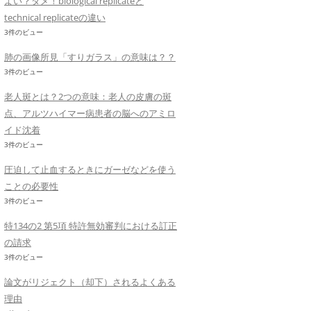
よい？ダメ！biological replicateと
technical replicateの違い
3件のビュー
肺の画像所見「すりガラス」の意味は？？
3件のビュー
老人斑とは？2つの意味：老人の皮膚の斑
点、アルツハイマー病患者の脳へのアミロ
イド沈着
3件のビュー
圧迫して止血するときにガーゼなどを使う
ことの必要性
3件のビュー
特134の2 第5項 特許無効審判における訂正
の請求
3件のビュー
論文がリジェクト（却下）されるよくある
理由