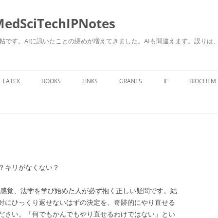
ciTechIPNotes
自身のための勉強帖です。AIに訊いたことの纏めが増えてきました。AIも間違えます。
コ
ン
LATEX
BOOKS
LINKS
GRANTS
IF
BIOCHEM
テ
ン
ツ
へ
ス
キ
ッ
プ
？キリがなくない？
感覚、法学を学び始めた人が必ず抱く正しい疑問です。
結
対にひっくり返せないはずの決定を、奇跡的にやり直せる
ださい。「何でもかんでもやり直せるわけではない」とい