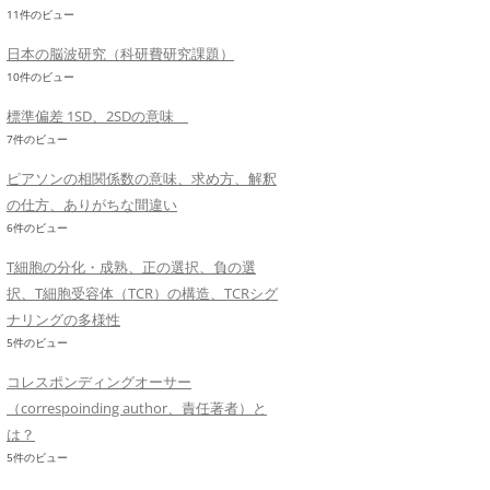
11件のビュー
日本の脳波研究（科研費研究課題）
10件のビュー
標準偏差 1SD、2SDの意味
7件のビュー
ピアソンの相関係数の意味、求め方、解釈
の仕方、ありがちな間違い
6件のビュー
T細胞の分化・成熟、正の選択、負の選
択、T細胞受容体（TCR）の構造、TCRシグ
ナリングの多様性
5件のビュー
コレスポンディングオーサー
（correspoinding author、責任著者）と
は？
5件のビュー