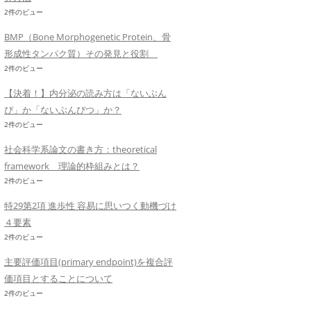
2件のビュー
BMP（Bone Morphogenetic Protein、骨
形成性タンパク質）その発見と役割
2件のビュー
【決着！】内分泌の読み方は「ないぶん
ぴ」か「ないぶんぴつ」か？
2件のビュー
社会科学系論文の書き方：theoretical
framework 理論的枠組みとは？
2件のビュー
特29第2項 進歩性 容易に思いつく動機づけ
４要素
2件のビュー
主要評価項目(primary endpoint)を複合評
価項目とすることについて
2件のビュー