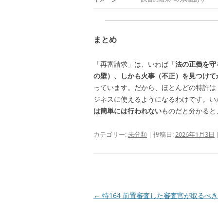
まとめ
「再審請求」は、いわば「
法の正義を守
の壁）、しかも火事（不正）を見つけて
っています。だから、ほとんどの特許は
ジネスに使えるようになるわけです。い
は簡単には行われない
ものだと分かると
カテゴリー:
未分類
| 投稿日:
2026年1月3日
投
←
特164 前置審査した審査官が取るべ
稿