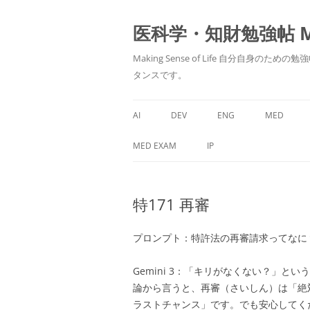
医科学・知財勉強帖 MedS
Making Sense of Life 自分
タンスです。
AI
DEV
ENG
MED
MED EXAM
IP
特171 再審
プロンプト：
特許法の再審請求ってなに
Gemini 3：
「キリがなくない？」という
論から言うと、再審（さいしん）は「絶
ラストチャンス」です。
でも安心してく