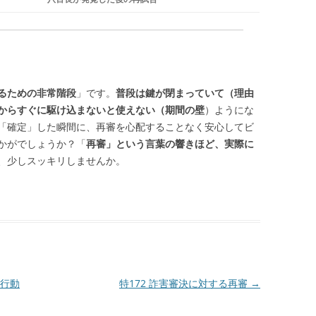
るための非常階段
」です。
普段は鍵が閉まっていて（理由
からすぐに駆け込まないと使えない（期間の壁
）ようにな
「確定」した瞬間に、再審を心配することなく安心してビ
かがでしょうか？「
再審」という言葉の響きほど、実際に
、少しスッキリしませんか。
|
き行動
特172 詐害審決に対する再審
→