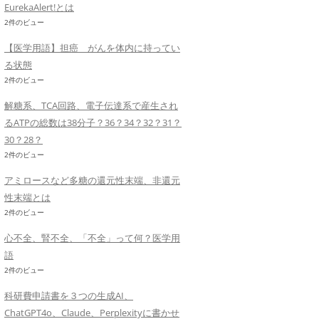
EurekaAlert!とは
2件のビュー
【医学用語】担癌 がんを体内に持ってい
る状態
2件のビュー
解糖系、TCA回路、電子伝達系で産生され
るATPの総数は38分子？36？34？32？31？
30？28？
2件のビュー
アミロースなど多糖の還元性末端、非還元
性末端とは
2件のビュー
心不全、腎不全、「不全」って何？医学用
語
2件のビュー
科研費申請書を３つの生成AI、
ChatGPT4o、Claude、Perplexityに書かせ