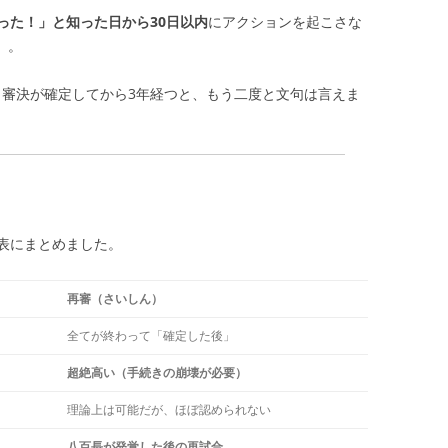
った！」と知った日から30日以内
にアクションを起こさな
）。
審決が確定してから3年経つと、もう二度と文句は言えま
表にまとめました。
再審（さいしん）
全てが終わって「確定した後」
超絶高い（手続きの崩壊が必要）
理論上は可能だが、ほぼ認められない
八百長が発覚した後の再試合