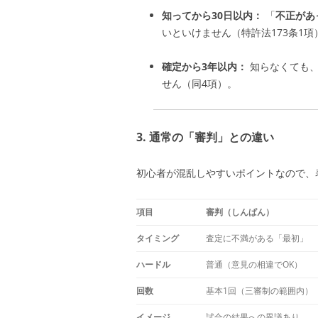
知ってから30日以内：
「
不正があ
いといけません（特許法173条1項
確定から3年以内：
知らなくても、
せん（同4項）。
3. 通常の「審判」との違い
初心者が混乱しやすいポイントなので、
項目
審判（しんぱん）
タイミング
査定に不満がある「最初」
ハードル
普通（意見の相違でOK）
回数
基本1回（三審制の範囲内）
イメージ
試合の結果への異議あり