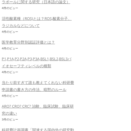
ラポールに関する研究（日本語の論文）
4件のビュー
活性酸素種（ROS)とは？ROS,酸素分子、
ラジカルなどについて
4件のビュー
医学教育分野別認証評価とは？
4件のビュー
P1,P1A,P2,P2A,P3,P3A,BSL1,BSL2,BSL3バ
イオセーフティレベルの種類
4件のビュー
当たり前すぎて誰も教えてくれない科研費
申請書の書き方の作法、暗黙のルール
4件のビュー
ARO? CRO? CRC? 治験、臨床試験、臨床研
究の違い
3件のビュー
科研費計画調書「関連する国内外の研究動