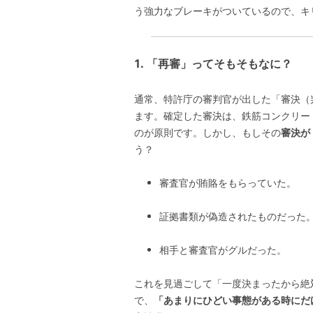
う強力なブレーキがついているので、キ
1. 「再審」ってそもそもなに？
通常、特許庁の審判官が出した「審決（
ます。確定した審決は、鉄筋コンクリー
のが原則です。しかし、もしその
審決が
う？
審査官が賄賂をもらっていた。
証拠書類が偽造されたものだった
相手と審査官がグルだった。
これを見過ごして「一度決まったから絶
で、
「あまりにひどい事態がある時にだ