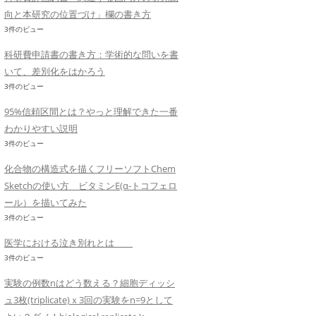
向と本研究の位置づけ」欄の書き方
3件のビュー
科研費申請書の書き方：学術的な問いを書
いて、差別化をはかろう
3件のビュー
95%信頼区間とは？やっと理解できた一番
わかりやすい説明
3件のビュー
化合物の構造式を描くフリーソフトChem
Sketchの使い方 ビタミンE(α-トコフェロ
ール）を描いてみた
3件のビュー
医学における泣き別れとは
3件のビュー
実験の例数nはどう数える？細胞ディッシ
ュ3枚(triplicate)ｘ3回の実験をn=9として