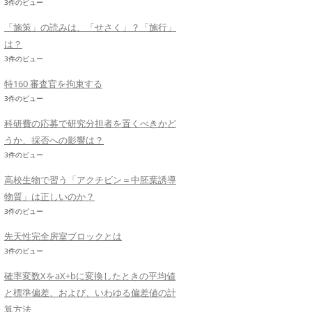
3件のビュー
「施策」の読みは、「せさく」？「施行」
は？
3件のビュー
特160 審査官を拘束する
3件のビュー
科研費の応募で研究分担者を置くべきかど
うか、採否への影響は？
3件のビュー
高校生物で習う「アクチビン＝中胚葉誘導
物質」は正しいのか？
3件のビュー
先天性完全房室ブロックとは
3件のビュー
確率変数XをaX+bに変換したときの平均値
と標準偏差、および、いわゆる偏差値の計
算方法