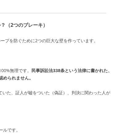
か？（2つのブレーキ）
限ループを防ぐために2つの巨大な壁を作っています。
00%無理です。
民事訴訟法338条という法律に書かれた、
認められません。
ていた、証人が嘘をついた（偽証）、判決に関わった人が
ールです。