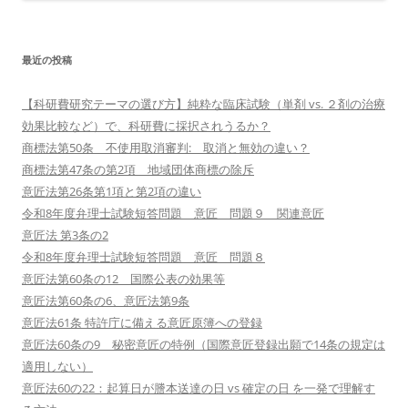
最近の投稿
【科研費研究テーマの選び方】純粋な臨床試験（単剤 vs. ２剤の治療
効果比較など）で、科研費に採択されうるか？
商標法第50条 不使用取消審判: 取消と無効の違い？
商標法第47条の第2項 地域団体商標の除斥
意匠法第26条第1項と第2項の違い
令和8年度弁理士試験短答問題 意匠 問題９ 関連意匠
意匠法 第3条の2
令和8年度弁理士試験短答問題 意匠 問題８
意匠法第60条の12 国際公表の効果等
意匠法第60条の6、意匠法第9条
意匠法61条 特許庁に備える意匠原簿への登録
意匠法60条の9 秘密意匠の特例（国際意匠登録出願で14条の規定は
適用しない）
意匠法60の22：起算日が謄本送達の日 vs 確定の日 を一発で理解す