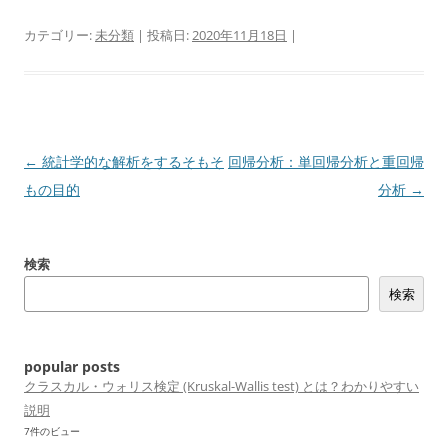
カテゴリー:
未分類
| 投稿日:
2020年11月18日
|
投
←
統計学的な解析をするそもそ
回帰分析：単回帰分析と重回帰
稿
もの目的
分析
→
ナ
ビ
検索
ゲ
検索
ー
シ
ョ
popular posts
ン
クラスカル・ウォリス検定 (Kruskal-Wallis test) とは？わかりやすい
説明
7件のビュー