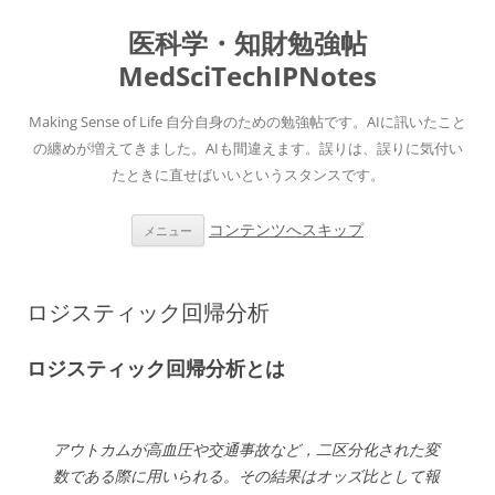
医科学・知財勉強帖
MedSciTechIPNotes
Making Sense of Life 自分自身のための勉強帖です。AIに訊いたこと
の纏めが増えてきました。AIも間違えます。誤りは、誤りに気付い
たときに直せばいいというスタンスです。
コンテンツへスキップ
メニュー
ロジスティック回帰分析
ロジスティック回帰分析とは
アウトカムが高血圧や交通事故など，二区分化された変
数である際に用いられる。その結果はオッズ比として報