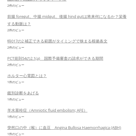
2件のビュー
前腸 foregut、中腸 midgut、後腸 hind gutは将来何になるか？栄養
する動脈は？
2件のビュー
特017の2 補正できる範囲がタイミングで狭まる根拠条文
2件のビュー
PCT規則54の2.1(a) 国際予備審査の請求ができる期間
2件のビュー
ホルター心電図とは？
1件のビュー
鑑別診断をあげる
1件のビュー
羊水塞栓症（Amniotic fluid embolism; AFE）
1件のビュー
突然口の中（喉）に血豆 Angina Bullosa Haemorrhagica (ABH)
1件のビュー