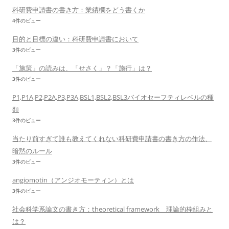
科研費申請書の書き方：業績欄をどう書くか
4件のビュー
目的と目標の違い：科研費申請書において
3件のビュー
「施策」の読みは、「せさく」？「施行」は？
3件のビュー
P1,P1A,P2,P2A,P3,P3A,BSL1,BSL2,BSL3バイオセーフティレベルの種
類
3件のビュー
当たり前すぎて誰も教えてくれない科研費申請書の書き方の作法、
暗黙のルール
3件のビュー
angiomotin（アンジオモーティン）とは
3件のビュー
社会科学系論文の書き方：theoretical framework 理論的枠組みと
は？