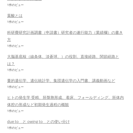
1件のビュー
葉酸とは
1件のビュー
科研費研究計画調書（申請書）研究者の遂行能力（業績欄）の書き
方
1件のビュー
大脳基底核（線条体、淡蒼球、）の役割、直接経路、関節経路と
は？
1件のビュー
量的遺伝学、遺伝統計学、集団遺伝学の入門書、講義動画など
1件のビュー
ヒトの発生学 受精、胚盤胞形成、着床、フォールディング、胚体内
体腔の形成など初期発生過程の概観
1件のビュー
due to と owing to との使い分け
1件のビュー