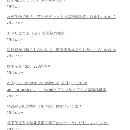
医学用語としてのmorbidityの意味
2件のビュー
高校生物で習う「アクチビン＝中胚葉誘導物質」は正しいのか？
2件のビュー
ガドリニウム（Gd）造影剤の種類
2件のビュー
科研費が採択されない理由：申請書作成でやりがちな８つの失敗
2件のビュー
標準偏差 1SD、2SDの意味
2件のビュー
ALT (alanine aminotransferase), AST (aspartate
aminotransferase)、その他のアミノ酸のアミノ基転移酵素
2件のビュー
特36第5項 請求項（多項制）独立項と従属項
2件のビュー
電子伝達系や酸化反応で電子はどのように移動していくのか
2件のビュー