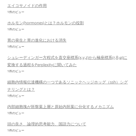
エイコサノイドの作用
1件のビュー
ホルモン(hormones)とは？ホルモンの役割
1件のビュー
胃の発生と胃の進化における消失
1件のビュー
シュレーディンガー方程式を直交座標系(x,y,z)から極座標系(r,θ,φ)に
変換する過程をPerplexityに聞いてみた
1件のビュー
細胞内情報伝達機構の一つであるソニックヘッジホッグ（ssh）シグ
ナリングとは？
1件のビュー
内部細胞塊が胚盤葉上層と原始内胚葉に分化するメカニズム
1件のビュー
頭の良さ、論理的思考能力、国語力について
1件のビュー