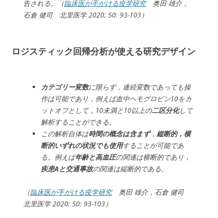
告される。（
臨床医が手がける疫学研究
奥田 雄介，
石倉 健司 北里医学 2020; 50: 93-103）
ロジスティック回帰分析が使える研究デザイン
カテゴリー変数
に限らず，連続変数であっても操
作は可能であり，例えば血中ヘモグロビン10をカ
ットオフとして，10未満と10以上の
二区分化
して
解析することができる。
この解析自体は
時間の概念は含まず
，
縦断的，横
断的いずれの状況でも使用
することが可能であ
る。例えば
年齢と高血圧
の関連は横断的であり，
疾患Aと交通事故
の関連は縦断的である。
（
臨床医が手がける疫学研究
奥田 雄介，石倉 健司
北里医学 2020; 50: 93-103）