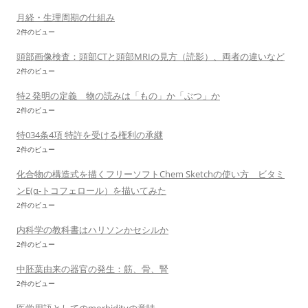
月経・生理周期の仕組み
2件のビュー
頭部画像検査：頭部CTと頭部MRIの見方（読影）、両者の違いなど
2件のビュー
特2 発明の定義 物の読みは「もの」か「ぶつ」か
2件のビュー
特034条4項 特許を受ける権利の承継
2件のビュー
化合物の構造式を描くフリーソフトChem Sketchの使い方 ビタミ
ンE(α-トコフェロール）を描いてみた
2件のビュー
内科学の教科書はハリソンかセシルか
2件のビュー
中胚葉由来の器官の発生：筋、骨、腎
2件のビュー