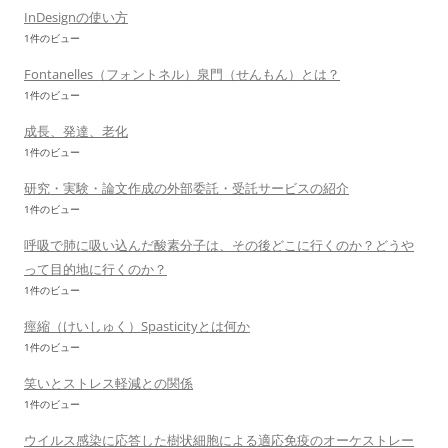
InDesignの使い方
1件のビュー
Fontanelles（フォントネル）泉門（せんもん）とは？
1件のビュー
成長、発達、老化
1件のビュー
研究・実験・論文作成の外部委託・受託サービスの紹介
1件のビュー
呼吸で肺に吸い込んだ酸素分子は、その後どこに行くのか？どうや
って目的地に行くのか？
1件のビュー
痙縮（けいしゅく）Spasticityとは何か
1件のビュー
笑いとストレス軽減との関係
1件のビュー
ウイルス感染に応答した樹状細胞による適応免疫のオーケストレー