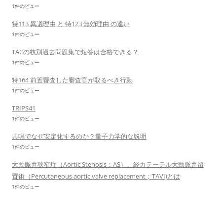
1件のビュー
特113 異議理由 と 特123 無効理由 の違い
1件のビュー
TACの枝別過去問題集で短答は合格できる？
1件のビュー
特164 前置審査した審査官が取るべき行動
1件のビュー
TRIPS41
1件のビュー
共鳴でなぜ安定化するのか？量子力学的な説明
1件のビュー
大動脈弁狭窄症（Aortic Stenosis：AS）、経カテーテル大動脈弁留
置術（Percutaneous aortic valve replacement；TAVI)とは
1件のビュー