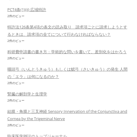
PCT4条(1)(ii) 広域特許
2件のビュー
特許法126条第4項の条文の読み取り 請求項ごとに請求しようとす
るときは、請求項の全てについて行わなければならない？
2件のビュー
科研費申請書の書き方：学術的な問いを書いて、差別化をはかろう
2件のビュー
咽頭弓（いんとうきゅう）もしくは鰓弓（さいきゅう）の発生 人間
の「エラ」は何になるのか？
2件のビュー
腎臓の解剖学と生理学
2件のビュー
結膜・角膜と三叉神経 Sensory Innervation of the Conjunctiva and
Cornea by the Trigeminal Nerve
2件のビュー
臨床医学雑誌のトップジャーナル