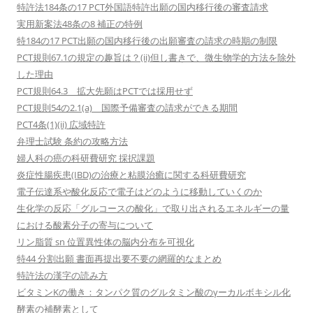
特許法184条の17 PCT外国語特許出願の国内移行後の審査請求
実用新案法48条の8 補正の特例
特184の17 PCT出願の国内移行後の出願審査の請求の時期の制限
PCT規則67.1の規定の趣旨は？(ii)但し書きで、微生物学的方法を除外
した理由
PCT規則64.3 拡大先願はPCTでは採用せず
PCT規則54の2.1(a) 国際予備審査の請求ができる期間
PCT4条(1)(ii) 広域特許
弁理士試験 条約の攻略方法
婦人科の癌の科研費研究 採択課題
炎症性腸疾患(IBD)の治療と粘膜治癒に関する科研費研究
電子伝達系や酸化反応で電子はどのように移動していくのか
生化学の反応「グルコースの酸化」で取り出されるエネルギーの量
における酸素分子の寄与について
リン脂質 sn 位置異性体の脳内分布を可視化
特44 分割出願 書面再提出要不要の網羅的なまとめ
特許法の漢字の読み方
ビタミンKの働き：タンパク質のグルタミン酸のγーカルボキシル化
酵素の補酵素として