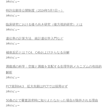
3件のビュー
特許出願非公開制度（2024年5月1日～）
3件のビュー
臨床研究における後ろ向き研究（後方視的研究）とは
3件のビュー
遺伝率の計算方法、統計遺伝学入門など
3件のビュー
補体反応とは？C4、C4bおよびさらなる分解
2件のビュー
満腹感の科学：空腹と満腹を支配する生理学的メカニズムの包括的
解析
2件のビュー
PCT規則64.3 拡大先願はPCTでは採用せず
2件のビュー
50条の2 で審査請求時に知りえたなかった場合が除外される理由
2件のビュー