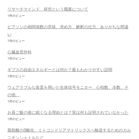
リサーチマインド 研究という職業について
1件のビュー
ピアソンの相関係数の意味、求め方、解釈の仕方、ありがちな間違
い
1件のビュー
心臓血管外科
1件のビュー
ギブスの自由エネルギーとは何か？最もわかりやすい説明
1件のビュー
ウェアラブルな装置を用いた生体信号モニター 心拍数、歩数、そ
の他
1件のビュー
お昼ご飯の後に眠くなる理由とは？実は何も証明されていなかった
1件のビュー
脂肪酸のβ酸化、ミトコンドリアマトリックスへ輸送するためのカル
ニチンシャトルなど