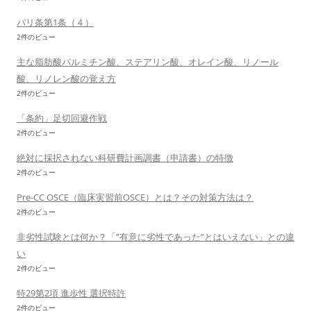
パリ条第1条（４）
2件のビュー
主な脂肪酸パルミチン酸、ステアリン酸、オレイン酸、リノール
酸、リノレン酸の覚え方
2件のビュー
「条約」足切回避作戦
2件のビュー
絶対に採択されない科研費計画調書（申請書）の特徴
2件のビュー
Pre-CC OSCE（臨床実習前OSCE）とは？その対策方法は？
2件のビュー
非劣性試験とは何か？「”有意に劣性であった”とはいえない」との違
い
2件のビュー
特29第2項 進歩性 選択特許
2件のビュー