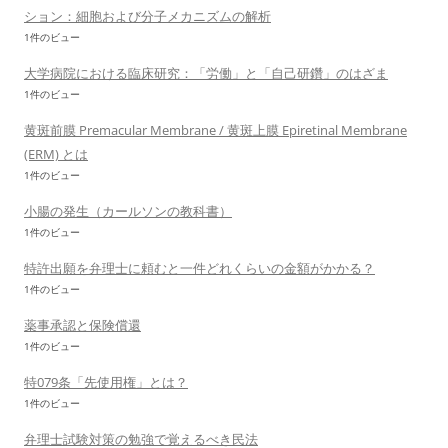
ション：細胞および分子メカニズムの解析
1件のビュー
大学病院における臨床研究：「労働」と「自己研鑽」のはざま
1件のビュー
黄斑前膜 Premacular Membrane / 黄斑上膜 Epiretinal Membrane
(ERM) とは
1件のビュー
小腸の発生（カールソンの教科書）
1件のビュー
特許出願を弁理士に頼むと一件どれくらいの金額がかかる？
1件のビュー
薬事承認と保険償還
1件のビュー
特079条「先使用権」とは？
1件のビュー
弁理士試験対策の勉強で覚えるべき民法