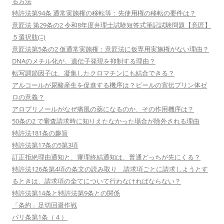
る方法
特許法第94条 通常実施権の移転等：先使用権の移転の要件は？
意匠法 第29条の2 令和8年度弁理士試験短答式筆記試験問題【意匠】
５選択肢(ﾆ)
意匠法第5条の2 仮通常実施権：意匠法に仮専用実施権がない理由？
DNAのメチル化が、遺伝子発現を抑制する理由？
転写調節因子は、凝集したクロマチンにも結合できる？
アルコールが尿酸産生を促進する機序は？ビールの宣伝プリン体ゼ
ロの意義？
アロプリノールがなぜ痛風の薬になるのか、その作用機序は？
50条の2 で審査請求時に知りえたなかった場合が除外される理由
特許法181条の趣旨
特許法第17条の5第3項
訂正拒絶理由通知と、審理終結通知は、普通どっちが先にくる？
特許法126条第4項の条文の読み取り 請求項ごとに請求しようとす
るときは、請求項の全てについて行わなければならない？
特許法第14条と特許法第9条との関係
「条約」足切回避作戦
パリ条第1条（４）