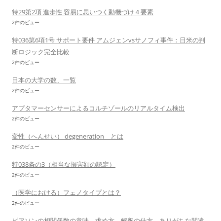
特29第2項 進歩性 容易に思いつく動機づけ４要素
2件のビュー
特036第6項1号 サポート要件 アムジェンvsサノフィ事件：日米の判
断ロジック完全比較
2件のビュー
日本の大学の数、一覧
2件のビュー
アプタマーセンサーによるコルチゾールのリアルタイム検出
2件のビュー
変性（へんせい） degeneration とは
2件のビュー
特038条の3（相当な損害額の認定）
2件のビュー
（医学における）フェノタイプとは？
2件のビュー
ピアソンの相関係数の意味、求め方、解釈の仕方、ありがちな間違