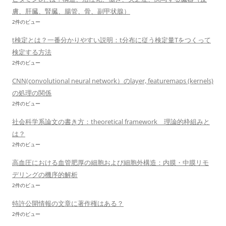
膚、肝臓、腎臓、腸管、骨、副甲状腺）
2件のビュー
t検定とは？一番分かりやすい説明：t分布に従う検定量Tをつくって
検定する方法
2件のビュー
CNN(convolutional neural network）のlayer, featuremaps (kernels)
の処理の関係
2件のビュー
社会科学系論文の書き方：theoretical framework 理論的枠組みと
は？
2件のビュー
高血圧における血管肥厚の細胞および細胞外構造：内膜・中膜リモ
デリングの機序的解析
2件のビュー
特許公開情報の文章に著作権はある？
2件のビュー