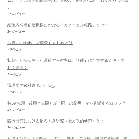
い
2件のビュー
細胞内情報伝達機構における「カノニカル経路」とは？
2件のビュー
尿膜 allantois、尿膜管 urachus とは
2件のビュー
状態ｎから状態ｎへ遷移する確率は、状態ｎに存在する確率と同
じ？違う？
2件のビュー
病理学の教科書 Pathology
2件のビュー
特39 先願 後願と先願とが「同一の発明」かを判断するロジック
2件のビュー
臨床研究における後ろ向き研究（後方視的研究）とは
2件のビュー
ビタミンDとは？構造、活性化、働き、欠乏症、関与する臓器（皮