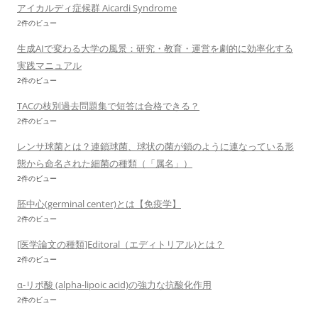
アイカルディ症候群 Aicardi Syndrome
2件のビュー
生成AIで変わる大学の風景：研究・教育・運営を劇的に効率化する
実践マニュアル
2件のビュー
TACの枝別過去問題集で短答は合格できる？
2件のビュー
レンサ球菌とは？連鎖球菌、球状の菌が鎖のように連なっている形
態から命名された細菌の種類（「属名」）
2件のビュー
胚中心(germinal center)とは【免疫学】
2件のビュー
[医学論文の種類]Editoral（エディトリアル)とは？
2件のビュー
α-リポ酸 (alpha-lipoic acid)の強力な抗酸化作用
2件のビュー