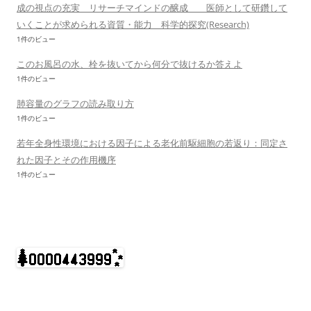
成の視点の充実 リサーチマインドの醸成 医師として研鑽して
いくことが求められる資質・能力 科学的探究(Research)
1件のビュー
このお風呂の水、栓を抜いてから何分で抜けるか答えよ
1件のビュー
肺容量のグラフの読み取り方
1件のビュー
若年全身性環境における因子による老化前駆細胞の若返り：同定さ
れた因子とその作用機序
1件のビュー