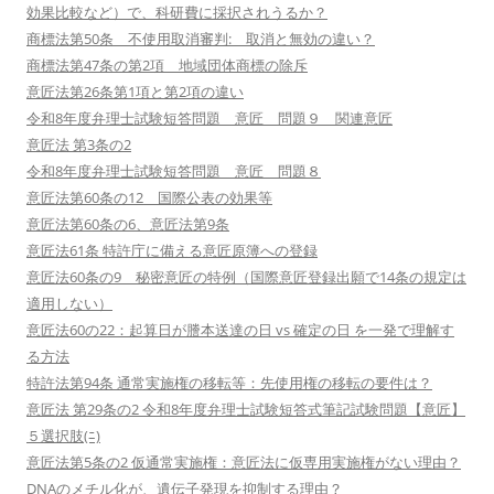
効果比較など）で、科研費に採択されうるか？
商標法第50条 不使用取消審判: 取消と無効の違い？
商標法第47条の第2項 地域団体商標の除斥
意匠法第26条第1項と第2項の違い
令和8年度弁理士試験短答問題 意匠 問題９ 関連意匠
意匠法 第3条の2
令和8年度弁理士試験短答問題 意匠 問題８
意匠法第60条の12 国際公表の効果等
意匠法第60条の6、意匠法第9条
意匠法61条 特許庁に備える意匠原簿への登録
意匠法60条の9 秘密意匠の特例（国際意匠登録出願で14条の規定は
適用しない）
意匠法60の22：起算日が謄本送達の日 vs 確定の日 を一発で理解す
る方法
特許法第94条 通常実施権の移転等：先使用権の移転の要件は？
意匠法 第29条の2 令和8年度弁理士試験短答式筆記試験問題【意匠】
５選択肢(ﾆ)
意匠法第5条の2 仮通常実施権：意匠法に仮専用実施権がない理由？
DNAのメチル化が、遺伝子発現を抑制する理由？