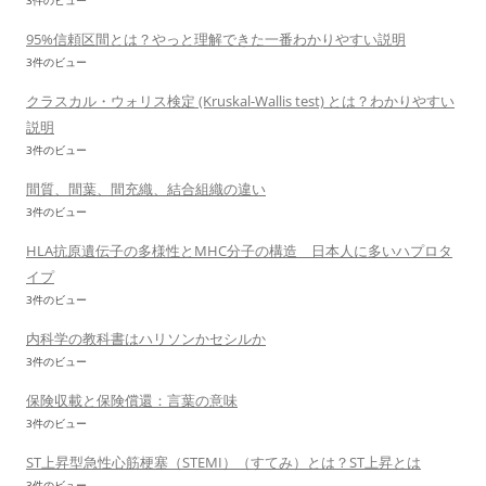
3件のビュー
95%信頼区間とは？やっと理解できた一番わかりやすい説明
3件のビュー
クラスカル・ウォリス検定 (Kruskal-Wallis test) とは？わかりやすい
説明
3件のビュー
間質、間葉、間充織、結合組織の違い
3件のビュー
HLA抗原遺伝子の多様性とMHC分子の構造 日本人に多いハプロタ
イプ
3件のビュー
内科学の教科書はハリソンかセシルか
3件のビュー
保険収載と保険償還：言葉の意味
3件のビュー
ST上昇型急性心筋梗塞（STEMI）（すてみ）とは？ST上昇とは
3件のビュー