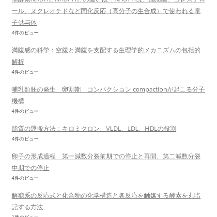
ール、ヌクレオチドなど同化反応（高分子の生合成）で使われる電
子供与体
4件のビュー
満腹感の科学：空腹と満腹を支配する生理学的メカニズムの包括的
解析
4件のビュー
哺乳類胚の発生 卵割期 コンパクション compactionが起こる分子
機構
4件のビュー
脂質の運搬方法：キロミクロン、VLDL、LDL、HDLの役割
4件のビュー
卵子の形成過程 第一減数分裂前期での停止と再開、第二減数分裂
中期での停止
4件のビュー
解糖系の反応式と化合物の化学構造と各反応を触媒する酵素を丸暗
記する方法