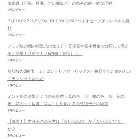
腺組織（汗腺、肝臓、すい臓など）の発生の統一的な理解
2件のビュー
P1,P1A,P2,P2A,P3,P3A,BSL1,BSL2,BSL3バイオセーフティレベルの種
類
2件のビュー
アミノ酸20個の構造式の覚え方：官能基や基本骨格で分類して覚え
ると簡単！必須アミノ酸9個（10個）も。
2件のビュー
脂肪酸のβ酸化、ミトコンドリアマトリックスへ輸送するためのカル
ニチンシャトルなど
2件のビュー
メンデルの法則と７つの表現型（豆の色、形、鞘の色、形、花の
色、花のつく位置、背丈）に対応する責任遺伝子の同定
2件のビュー
【決着！】内分泌の読み方は「ないぶんぴ」か「ないぶんぴつ」
か？
2件のビュー