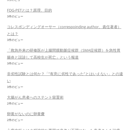
FDG-PETとは？原理、目的
3件のビュー
コレスポンディングオーサー（correspoinding author、責任著者）
とは？
3件のビュー
「救急外来の研修医が上腸間膜動脈症候群（SMA症候群）を急性胃
腸炎と誤診して高校生が死亡」という報道
3件のビュー
非劣性試験とは何か？「”有意に劣性であった”とはいえない」との違
い
3件のビュー
大腸がん患者へのステント留置術
2件のビュー
卵黄がないのに卵黄嚢
2件のビュー