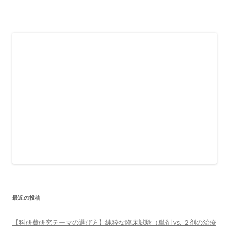
最近の投稿
【科研費研究テーマの選び方】純粋な臨床試験（単剤 vs. ２剤の治療