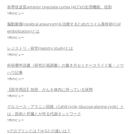
前帯状皮質anterior cingulate cortex (ACC)の生理機能、役割
1件のビュー
脳動脈瘤(cerebral aneurysm)を治療するためのコイル塞栓術(Coil
embolization)とは
1件のビュー
レジストリ－研究(registry study)とは
1件のビュー
科研費申請書（研究計画調書）の書き方セミナースライド集・ノウ
ハウ記事
1件のビュー
【医学用語】担癌 がんを体内に持っている状態
1件のビュー
グルコース－アラニン回路（Cahill cycle; Glucose-alanine cycle）と
は：筋肉と肝臓とが作る代謝ネットワーク
1件のビュー
γグロブリンとは？Ig Gとの違いは？