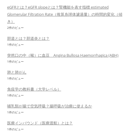
eGFRとは？eGFR slopeとは？腎機能を表す指標 estimated
Glomerular Filtration Rate（推算糸球体濾過量）の時間的変化（傾
き）
2件のビュー
胆道とは？胆道炎とは？
1件のビュー
突然口の中（喉）に血豆 Angina Bullosa Haemorrhagica (ABH)
1件のビュー
肺と肺がん
1件のビュー
免疫学の教科書（大学レベル）
1件のビュー
哺乳類が腸で空気呼吸？腸呼吸が治療に使えるか
1件のビュー
医療インバウンド（医療渡航）とは？
1件のビュー