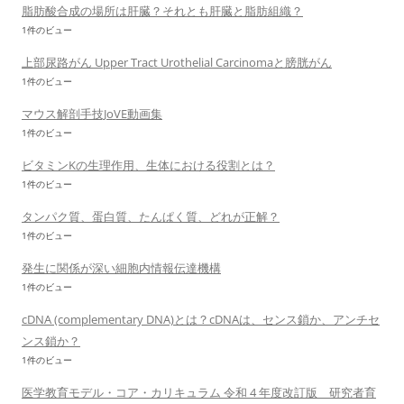
脂肪酸合成の場所は肝臓？それとも肝臓と脂肪組織？
1件のビュー
上部尿路がん Upper Tract Urothelial Carcinomaと膀胱がん
1件のビュー
マウス解剖手技JoVE動画集
1件のビュー
ビタミンKの生理作用、生体における役割とは？
1件のビュー
タンパク質、蛋白質、たんぱく質、どれが正解？
1件のビュー
発生に関係が深い細胞内情報伝達機構
1件のビュー
cDNA (complementary DNA)とは？cDNAは、センス鎖か、アンチセ
ンス鎖か？
1件のビュー
医学教育モデル・コア・カリキュラム 令和 4 年度改訂版 研究者育