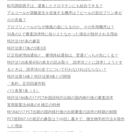
転写調節因子は、凝集したクロマチンにも結合できる？
アルコールが尿酸産生を促進する機序は？ビールの宣伝プリン体ゼ
ロの意義？
アロプリノールがなぜ痛風の薬になるのか、その作用機序は？
50条の2 で審査請求時に知りえたなかった場合が除外される理由
特許法181条の趣旨
特許法第17条の5第3項
訂正拒絶理由通知と、審理終結通知は、普通どっちが先にくる？
特許法126条第4項の条文の読み取り 請求項ごとに請求しようとす
るときは、請求項の全てについて行わなければならない？
特許法第14条と特許法第9条との関係
「条約」足切回避作戦
パリ条第1条（４）
特許法184条の17 PCT外国語特許出願の国内移行後の審査請求
実用新案法48条の8 補正の特例
特184の17 PCT出願の国内移行後の出願審査の請求の時期の制限
PCT規則67.1の規定の趣旨は？(ii)但し書きで、微生物学的方法を除外
した理由