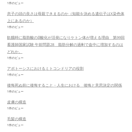
1件のビュー
息子の頭の良さは母親できまるのか（知能を決める遺伝子はX染色体
上にあるのか）
1件のビュー
飢餓時に脂肪酸のβ酸化が活発になりケトン体が増える理由 第99回
看護師国家試験 午前問題28 脂肪分解の過剰で血中に増加するのは
どれか。
1件のビュー
アポトーシスにおけるミトコンドリアの役割
1件のビュー
後悔死ぬ前に後悔すること・人生における 後悔と意思決定の関係
1件のビュー
皮膚の構造
1件のビュー
毛髪の構造
1件のビュー