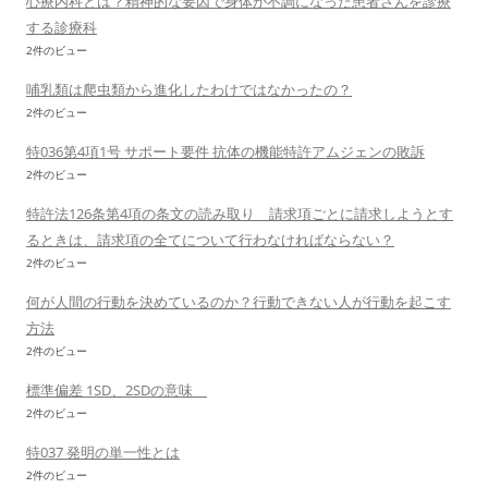
心療内科とは？精神的な要因で身体が不調になった患者さんを診療
する診療科
2件のビュー
哺乳類は爬虫類から進化したわけではなかったの？
2件のビュー
特036第4項1号 サポート要件 抗体の機能特許アムジェンの敗訴
2件のビュー
特許法126条第4項の条文の読み取り 請求項ごとに請求しようとす
るときは、請求項の全てについて行わなければならない？
2件のビュー
何が人間の行動を決めているのか？行動できない人が行動を起こす
方法
2件のビュー
標準偏差 1SD、2SDの意味
2件のビュー
特037 発明の単一性とは
2件のビュー