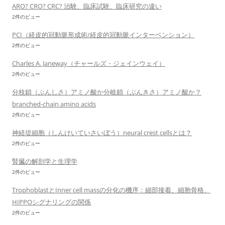
ARO? CRO? CRC? 治験、臨床試験、臨床研究の違い
2件のビュー
PCI（経皮的冠動脈形成術/経皮的冠動脈インターベンション）
2件のビュー
Charles A. Janeway（チャールズ・ジェインウェイ）
2件のビュー
分枝鎖（ぶんしさ）アミノ酸か分岐鎖（ぶんきさ）アミノ酸か？
branched-chain amino acids
2件のビュー
神経堤細胞（しんけいていさいぼう）neural crest cellsとは？
2件のビュー
腎臓の解剖学と生理学
2件のビュー
TrophoblastとInner cell massの分化の機序：細部接着、細胞骨格、
HIPPOシグナリングの関係
2件のビュー