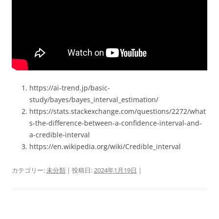
https://ai-trend.jp/basic-
study/bayes/bayes_interval_estimation/
https://stats.stackexchange.com/questions/2272/what
s-the-difference-between-a-confidence-interval-and-
a-credible-interval
https://en.wikipedia.org/wiki/Credible_interval
カテゴリー:
未分類
| 投稿日:
2024年1月19日
|