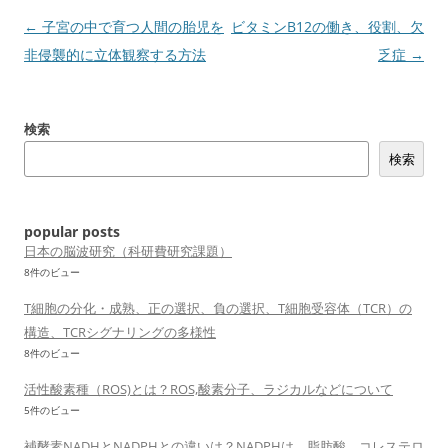
投
←
子宮の中で育つ人間の胎児を
ビタミンB12の働き、役割、欠
稿
非侵襲的に立体観察する方法
乏症
→
ナ
ビ
検索
ゲ
検索
ー
シ
ョ
popular posts
ン
日本の脳波研究（科研費研究課題）
8件のビュー
T細胞の分化・成熟、正の選択、負の選択、T細胞受容体（TCR）の
構造、TCRシグナリングの多様性
8件のビュー
活性酸素種（ROS)とは？ROS,酸素分子、ラジカルなどについて
5件のビュー
補酵素NADHとNADPHとの違いは？NADPHは、脂肪酸、コレステロ