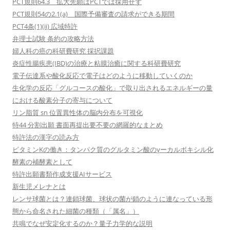
PCT規則64.3 拡大先願はPCTでは採用せず
PCT規則54の2.1(a) 国際予備審査の請求ができる期間
PCT4条(1)(ii) 広域特許
弁理士試験 条約の攻略方法
婦人科の癌の科研費研究 採択課題
炎症性腸疾患(IBD)の治療と粘膜治癒に関する科研費研究
電子伝達系や酸化反応で電子はどのように移動していくのか
生化学の反応「グルコースの酸化」で取り出されるエネルギーの量
における酸素分子の寄与について
リン脂質 sn 位置異性体の脳内分布を可視化
特44 分割出願 書面再提出要不要の網羅的なまとめ
特許法の漢字の読み方
ビタミンKの働き：タンパク質のグルタミン酸のγーカルボキシル化
酵素の補酵素として
特許出願書類作成支援AIサービス
新生児メレナとは
レンサ球菌とは？連鎖球菌、球状の菌が鎖のように連なっている形
態から命名された細菌の種類（「属名」）
共鳴でなぜ安定化するのか？量子力学的な説明