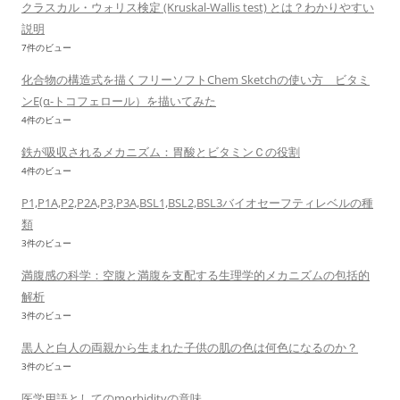
クラスカル・ウォリス検定 (Kruskal-Wallis test) とは？わかりやすい
説明
7件のビュー
化合物の構造式を描くフリーソフトChem Sketchの使い方 ビタミ
ンE(α-トコフェロール）を描いてみた
4件のビュー
鉄が吸収されるメカニズム：胃酸とビタミンＣの役割
4件のビュー
P1,P1A,P2,P2A,P3,P3A,BSL1,BSL2,BSL3バイオセーフティレベルの種
類
3件のビュー
満腹感の科学：空腹と満腹を支配する生理学的メカニズムの包括的
解析
3件のビュー
黒人と白人の両親から生まれた子供の肌の色は何色になるのか？
3件のビュー
医学用語としてのmorbidityの意味