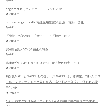
2件のビュー
angiomotin（アンジオモーティン）とは
2件のビュー
primordial germ cells (始原生殖細胞)の起源、移動、分化
2件のビュー
「施策」の読みは、「せさく」？「施行」は？
2件のビュー
実用新案法48条の8 補正の特例
2件のビュー
臨床研究における後ろ向き研究（後方視的研究）とは
2件のビュー
補酵素NADHとNADPHとの違いは？NADPHは、脂肪酸、コレステロ
ール、ヌクレオチドなど同化反応（高分子の生合成）で使われる電
子供与体
2件のビュー
当たり前すぎて誰も教えてくれない科研費申請書の書き方の作法、