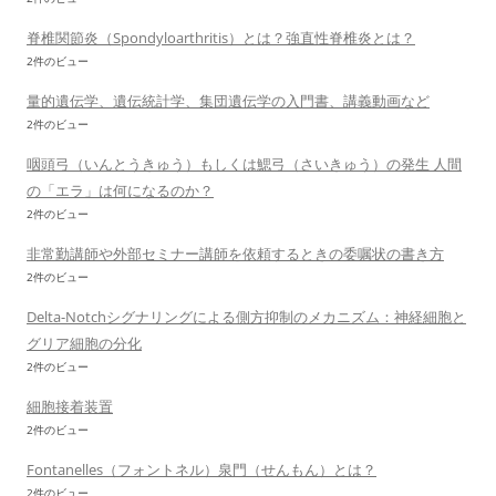
脊椎関節炎（Spondyloarthritis）とは？強直性脊椎炎とは？
2件のビュー
量的遺伝学、遺伝統計学、集団遺伝学の入門書、講義動画など
2件のビュー
咽頭弓（いんとうきゅう）もしくは鰓弓（さいきゅう）の発生 人間
の「エラ」は何になるのか？
2件のビュー
非常勤講師や外部セミナー講師を依頼するときの委嘱状の書き方
2件のビュー
Delta-Notchシグナリングによる側方抑制のメカニズム：神経細胞と
グリア細胞の分化
2件のビュー
細胞接着装置
2件のビュー
Fontanelles（フォントネル）泉門（せんもん）とは？
2件のビュー