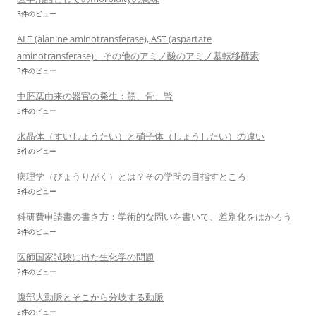
3件のビュー
ALT (alanine aminotransferase), AST (aspartate
aminotransferase)、その他のアミノ酸のアミノ基転移酵素
3件のビュー
中胚葉由来の器官の発生：筋、骨、腎
3件のビュー
水晶体（すいしょうたい）と硝子体（しょうしたい）の違い
3件のビュー
病理学（びょうりがく）とは？その学問の目指すところ
3件のビュー
科研費申請書の書き方：学術的な問いを書いて、差別化をはかろう
2件のビュー
医師国家試験に出た生化学の問題
2件のビュー
腹部大動脈とそこから分岐する動脈
2件のビュー