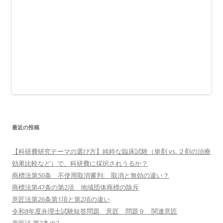
最近の投稿
【科研費研究テーマの選び方】純粋な臨床試験（単剤 vs. ２剤の治療
効果比較など）で、科研費に採択されうるか？
商標法第50条 不使用取消審判: 取消と無効の違い？
商標法第47条の第2項 地域団体商標の除斥
意匠法第26条第1項と第2項の違い
令和8年度弁理士試験短答問題 意匠 問題９ 関連意匠