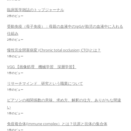
臨床医学雑誌のトップジャーナル
2件のビュー
受動免疫（母子免疫）：母親の血液中のIgGが胎児の血液中に入れる
仕組み
2件のビュー
慢性完全閉塞病変 (Chronic total occlusion; CTO)とは？
1件のビュー
VGG 【画像処理 機械学習 深層学習】
1件のビュー
リサーチマインド 研究という職業について
1件のビュー
ピアソンの相関係数の意味、求め方、解釈の仕方、ありがちな間違
い
1件のビュー
免疫複合体(Immune complex）とは？抗原と抗体の集合体
1件のビュー