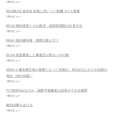
1件のビュー
特29第2項 進歩性 容易に思いつく動機づけ４要素
1件のビュー
特102 権利侵害とその救済：損害賠償額の計算方法
1件のビュー
特041 国内優先権 期間の数え方？
1件のビュー
特164 前置審査した審査官が取るべき行動
1件のビュー
特041-3 優先権主張の基礎となった先願の、特29の2における先願の
地位（他の出願）
1件のビュー
PCT規則54の2.1(a) 国際予備審査の請求ができる期間
1件のビュー
鑑別診断をあげる
1件のビュー