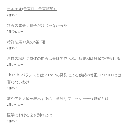
ポルチオ(子宮口、子宮頚部）
2件のビュー
精液の成分：精子だけじゃなかった
2件のビュー
特許法第17条の5第3項
2件のビュー
造血の場所？成体の血液は骨髄で作られ、胎児期は肝臓で作られる
2件のビュー
Th1/Th2バランスとは？Th17の発見による仮説の修正, Th1/TFHとは
言わないわけ
2件のビュー
糖やアミノ酸を表示するのに便利なフィッシャー投影式とは
2件のビュー
医学における泣き別れとは
2件のビュー