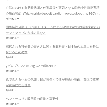
心筋における脂肪酸代謝と代謝異常が原因となる疾患:中性脂肪蓄積
心筋血管症（Triglyceride deposit cardiomyovasculopathy, TGCV）,
1件のビュー
国際特許分類（IPC)やFI、FタームによるJ-Plat Patでの特許検索とパ
テントマップの作成方法など
1件のビュー
採択される科研費の書き方に関する教科書・日本語の文章力を身に
付けるための本
1件のビュー
γグロブリンとは？Ig Gとの違いは？
1件のビュー
色で覚えるヘムの代謝：尿が黄色くて便が茶色い理由、黄疸で皮膚
が黄色になる理由
1件のビュー
ペントースリン酸回路の役割と重要性
1件のビュー