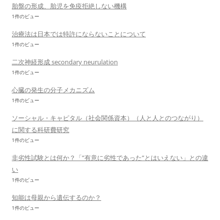
胎盤の形成、胎児を免疫拒絶しない機構
1件のビュー
治療法は日本では特許にならないことについて
1件のビュー
二次神経形成 secondary neurulation
1件のビュー
心臓の発生の分子メカニズム
1件のビュー
ソーシャル・キャピタル（社会関係資本）（人と人とのつながり）
に関する科研費研究
1件のビュー
非劣性試験とは何か？「”有意に劣性であった”とはいえない」との違
い
1件のビュー
知能は母親から遺伝するのか？
1件のビュー