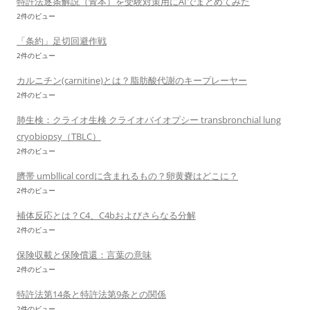
特許法逐条解説（青本）を受験対策用にAIでまとめてみた
2件のビュー
「条約」足切回避作戦
2件のビュー
カルニチン(carnitine)とは？脂肪酸代謝のキープレーヤー
2件のビュー
肺生検：クライオ生検 クライオバイオプシー transbronchial lung
cryobiopsy（TBLC）
2件のビュー
臍帯 umbllical cordに含まれるもの？卵黄嚢はどこに？
2件のビュー
補体反応とは？C4、C4bおよびさらなる分解
2件のビュー
保険収載と保険償還：言葉の意味
2件のビュー
特許法第14条と特許法第9条との関係
2件のビュー