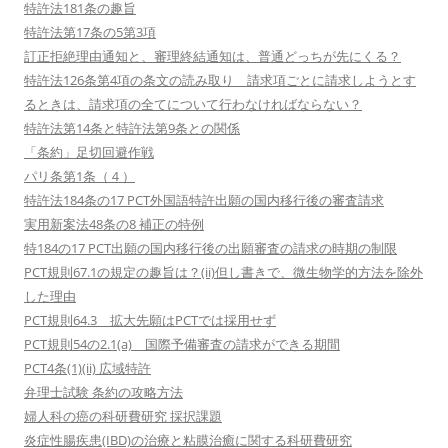
特許法181条の趣旨
特許法第17条の5第3項
訂正拒絶理由通知と、審理終結通知は、普通どっちが先にくる？
特許法126条第4項の条文の読み取り 請求項ごとに請求しようとす
るときは、請求項の全てについて行わなければならない？
特許法第14条と特許法第9条との関係
「条約」足切回避作戦
パリ条第1条（４）
特許法184条の17 PCT外国語特許出願の国内移行後の審査請求
実用新案法48条の8 補正の特例
特184の17 PCT出願の国内移行後の出願審査の請求の時期の制限
PCT規則67.1の規定の趣旨は？(ii)但し書きで、微生物学的方法を除外
した理由
PCT規則64.3 拡大先願はPCTでは採用せず
PCT規則54の2.1(a) 国際予備審査の請求ができる期間
PCT4条(1)(ii) 広域特許
弁理士試験 条約の攻略方法
婦人科の癌の科研費研究 採択課題
炎症性腸疾患(IBD)の治療と粘膜治癒に関する科研費研究