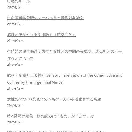
暗黙のルール
2件のビュー
生命医科学分野のノーベル賞と授賞対象論文
2件のビュー
感性と感受性（医学用語）（感染症学）
2件のビュー
生殖器の発生発達：男性と女性との中間の表現型、遺伝型との不一
致などについて
2件のビュー
結膜・角膜と三叉神経 Sensory Innervation of the Conjunctiva and
Cornea by the Trigeminal Nerve
2件のビュー
女性の２つのX染色体のうちの一方が不活化される現象
2件のビュー
特2 発明の定義 物の読みは「もの」か「ぶつ」か
2件のビュー