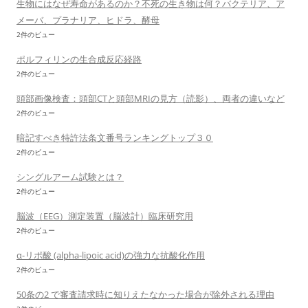
生物にはなぜ寿命があるのか？不死の生き物は何？バクテリア、ア
メーバ、プラナリア、ヒドラ、酵母
2件のビュー
ポルフィリンの生合成反応経路
2件のビュー
頭部画像検査：頭部CTと頭部MRIの見方（読影）、両者の違いなど
2件のビュー
暗記すべき特許法条文番号ランキングトップ３０
2件のビュー
シングルアーム試験とは？
2件のビュー
脳波（EEG）測定装置（脳波計）臨床研究用
2件のビュー
α-リポ酸 (alpha-lipoic acid)の強力な抗酸化作用
2件のビュー
50条の2 で審査請求時に知りえたなかった場合が除外される理由