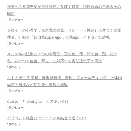
授業への参加態度が最終試験に及ぼす影響：試験成績の予測因子の
同定
1件のビュー
フロイトの心理学：無意識の発見、リビドー（性欲）に基づく発達
理論、行動を「超自我superego，自我ego，イドid」で説明。
1件のビュー
メンデルの法則と７つの表現型（豆の色、形、鞘の色、形、花の
色、花のつく位置、背丈）に対応する責任遺伝子の同定
1件のビュー
ヒトの発生学 受精、胚盤胞形成、着床、フォールディング、胚体内
体腔の形成など初期発生過程の概観
1件のビュー
due to と owing to との使い分け
1件のビュー
グリコシド結合とは？エーテル結合と違うの？
1件のビュー