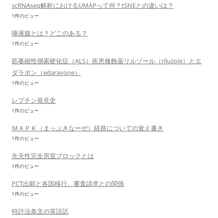
scRNAseq解析におけるUMAPって何？tSNEとの違いは？
1件のビュー
唾液腺とは？どこのある？
1件のビュー
筋萎縮性側索硬化症（ALS）疾患修飾薬リルゾール（riluzole）とエ
ダラボン（edaravone）
1件のビュー
レプチン発見史
1件のビュー
ＭＡＰＫ（まっぷきなーぜ）経路についての覚え書き
1件のビュー
先天性完全房室ブロックとは
1件のビュー
PCT出願と各国移行、審査請求との関係
1件のビュー
特許法条文の英語訳