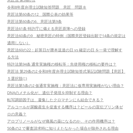
意匠法 第3条の2
令和8年度弁理士試験短答問題 意匠 問題８
意匠法第60条の12 国際公表の効果等
意匠法第60条の6、意匠法第9条
意匠法61条 特許庁に備える意匠原簿への登録
意匠法60条の9 秘密意匠の特例（国際意匠登録出願で14条の規定は
適用しない）
意匠法60の22：起算日が謄本送達の日 vs 確定の日 を一発で理解す
る方法
特許法第94条 通常実施権の移転等：先使用権の移転の要件は？
意匠法 第29条の2 令和8年度弁理士試験短答式筆記試験問題【意匠】
５選択肢(ﾆ)
意匠法第5条の2 仮通常実施権：意匠法に仮専用実施権がない理由？
DNAのメチル化が、遺伝子発現を抑制する理由？
転写調節因子は、凝集したクロマチンにも結合できる？
アルコールが尿酸産生を促進する機序は？ビールの宣伝プリン体ゼ
ロの意義？
アロプリノールがなぜ痛風の薬になるのか、その作用機序は？
50条の2 で審査請求時に知りえたなかった場合が除外される理由