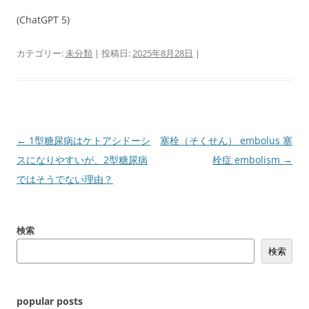
(ChatGPT 5)
カテゴリー:
未分類
| 投稿日:
2025年8月28日
|
投
←
1型糖尿病はケトアシドーシ
塞栓（そくせん） embolus 塞
稿
スになりやすいが、2型糖尿病
栓症 embolism
→
ナ
ではそうでない理由？
ビ
ゲ
検索
ー
検索
シ
ョ
ン
popular posts