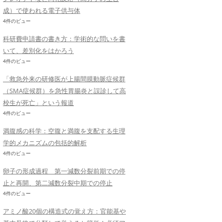
成）で使われる電子供与体
4件のビュー
科研費申請書の書き方：学術的な問いを書
いて、差別化をはかろう
4件のビュー
「救急外来の研修医が上腸間膜動脈症候群
（SMA症候群）を急性胃腸炎と誤診して高
校生が死亡」という報道
4件のビュー
満腹感の科学：空腹と満腹を支配する生理
学的メカニズムの包括的解析
4件のビュー
卵子の形成過程 第一減数分裂前期での停
止と再開、第二減数分裂中期での停止
4件のビュー
アミノ酸20個の構造式の覚え方：官能基や