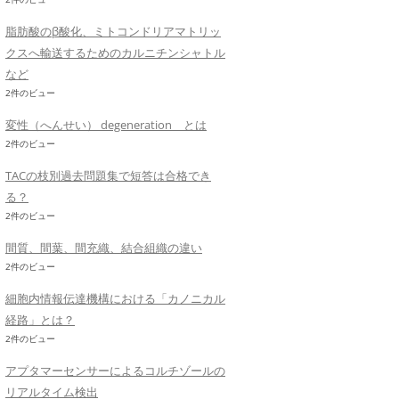
脂肪酸のβ酸化、ミトコンドリアマトリッ
クスへ輸送するためのカルニチンシャトル
など
2件のビュー
変性（へんせい） degeneration とは
2件のビュー
TACの枝別過去問題集で短答は合格でき
る？
2件のビュー
間質、間葉、間充織、結合組織の違い
2件のビュー
細胞内情報伝達機構における「カノニカル
経路」とは？
2件のビュー
アプタマーセンサーによるコルチゾールの
リアルタイム検出