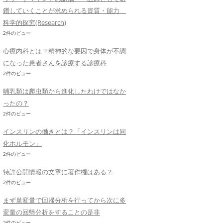
鑽していくことが求められる資質・能力
科学的探究(Research)
2件のビュー
心療内科とは？精神的な要因で身体が不調
になった患者さんを診療する診療科
2件のビュー
哺乳類は爬虫類から進化したわけではなか
ったの？
2件のビュー
インスリンの働きとは？「インスリンは同
化ホルモン」
2件のビュー
特許公開情報の文章に著作権はある？
2件のビュー
まず単変量で回帰分析を行ってから次に多
変量の回帰分析をすることの是非
2件のビュー