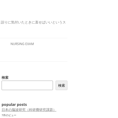
誤りは、誤りに気付いたときに直せばいいというス
NURSING EXAM
検索
検索
popular posts
日本の脳波研究（科研費研究課題）
7件のビュー