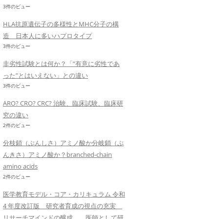
3件のビュー
HLA抗原遺伝子の多様性とMHC分子の構
造 日本人に多いハプロタイプ
3件のビュー
非劣性試験とは何か？「”有意に劣性であ
った”とはいえない」との違い
3件のビュー
ARO? CRO? CRC? 治験、臨床試験、臨床研
究の違い
2件のビュー
分枝鎖（ぶんしさ）アミノ酸か分岐鎖（ぶ
んきさ）アミノ酸か？branched-chain
amino acids
2件のビュー
医学教育モデル・コア・カリキュラム 令和
4 年度改訂版 研究者育成の視点の充実
リサーチマインドの醸成 医師として研