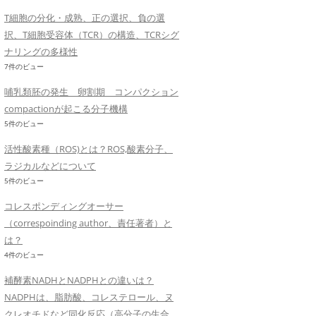
T細胞の分化・成熟、正の選択、負の選
択、T細胞受容体（TCR）の構造、TCRシグ
ナリングの多様性
7件のビュー
哺乳類胚の発生 卵割期 コンパクション
compactionが起こる分子機構
5件のビュー
活性酸素種（ROS)とは？ROS,酸素分子、
ラジカルなどについて
5件のビュー
コレスポンディングオーサー
（correspoinding author、責任著者）と
は？
4件のビュー
補酵素NADHとNADPHとの違いは？
NADPHは、脂肪酸、コレステロール、ヌ
クレオチドなど同化反応（高分子の生合