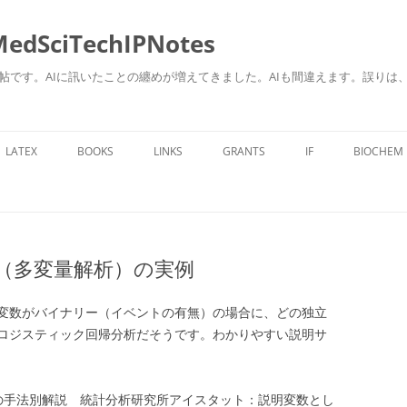
ciTechIPNotes
自身のための勉強帖です。AIに訊いたことの纏めが増えてきました。AIも間違えます。
コ
ン
LATEX
BOOKS
LINKS
GRANTS
IF
BIOCHEM
テ
ン
ツ
へ
ス
キ
ッ
プ
（多変量解析）の実例
変数がバイナリー（イベントの有無）の場合に、どの独立
ロジスティック回帰分析だそうです。わかりやすい説明サ
手法別解説 統計分析研究所アイスタット：説明変数とし