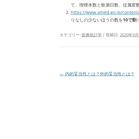
て、喫煙本数と飲酒日数、従属変
https://www.amed.go.jp/content
りなしの少ないほうの数を
10で割
カテゴリー:
医療統計学
| 投稿日:
2020年9月
投
←
内的妥当性とは？外的妥当性とは？
稿
ナ
ビ
ゲ
ー
シ
ョ