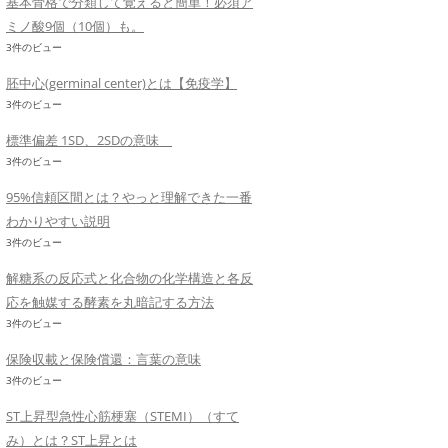
基本骨格で分類して覚えると簡単！必須ア
ミノ酸9個（10個）も。
3件のビュー
胚中心(germinal center)とは【免疫学】
3件のビュー
標準偏差 1SD、2SDの意味
3件のビュー
95%信頼区間とは？やっと理解できた一番
わかりやすい説明
3件のビュー
解糖系の反応式と化合物の化学構造と各反
応を触媒する酵素を丸暗記する方法
3件のビュー
保険収載と保険償還：言葉の意味
3件のビュー
ST上昇型急性心筋梗塞（STEMI）（すて
み）とは？ST上昇とは