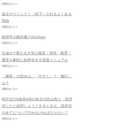
2件のビュー
論文がリジェクト（却下）されるよくある
理由
2件のビュー
病理学の教科書 Pathology
2件のビュー
生成AIで変わる大学の風景：研究・教育・
運営を劇的に効率化する実践マニュアル
2件のビュー
「施策」の読みは、「せさく」？「施行」
は？
2件のビュー
特許法126条第4項の条文の読み取り 請求
項ごとに請求しようとするときは、請求項
の全てについて行わなければならない？
2件のビュー