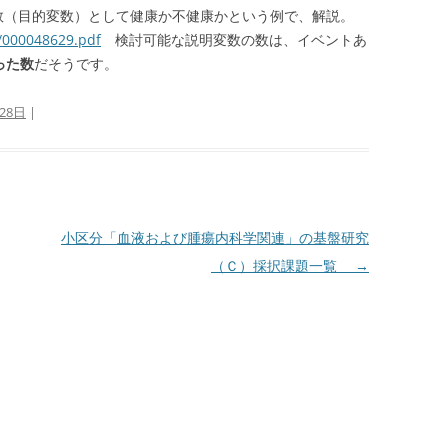
数（目的変数）として健康か不健康かという例で、解説。
/000048629.pdf
検討可能な説明変数の数は、イベントあ
った数
だそうです。
28日
|
小区分「血液および腫瘍内科学関連」の基盤研究
（Ｃ）採択課題一覧
→