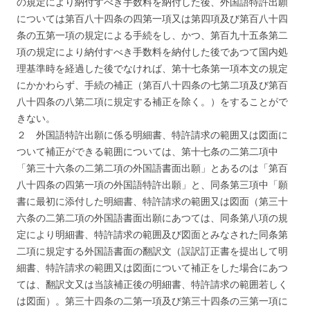
の規定により納付すべき手数料を納付した後、外国語特許出願
については第百八十四条の四第一項又は第四項及び第百八十四
条の五第一項の規定による手続をし、かつ、第百九十五条第二
項の規定により納付すべき手数料を納付した後であつて国内処
理基準時を経過した後でなければ、第十七条第一項本文の規定
にかかわらず、手続の補正（第百八十四条の七第二項及び第百
八十四条の八第二項に規定する補正を除く。）をすることがで
きない。
２ 外国語特許出願に係る明細書、特許請求の範囲又は図面に
ついて補正ができる範囲については、第十七条の二第二項中
「第三十六条の二第二項の外国語書面出願」とあるのは「第百
八十四条の四第一項の外国語特許出願」と、同条第三項中「願
書に最初に添付した明細書、特許請求の範囲又は図面（第三十
六条の二第二項の外国語書面出願にあつては、同条第八項の規
定により明細書、特許請求の範囲及び図面とみなされた同条第
二項に規定する外国語書面の翻訳文（誤訳訂正書を提出して明
細書、特許請求の範囲又は図面について補正をした場合にあつ
ては、翻訳文又は当該補正後の明細書、特許請求の範囲若しく
は図面）。第三十四条の二第一項及び第三十四条の三第一項に