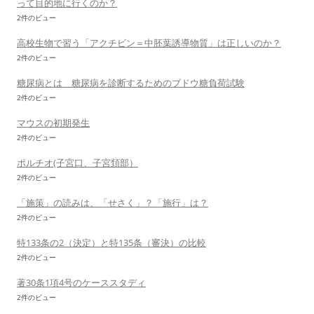
って目的地に行くのか？
2件のビュー
高校生物で習う「アクチビン＝中胚葉誘導物質」は正しいのか？
2件のビュー
糖尿病とは 糖尿病を診断するためのブドウ糖負荷試験
2件のビュー
マウスの初期発生
2件のビュー
ポルチオ(子宮口、子宮頚部）
2件のビュー
「施策」の読みは、「せさく」？「施行」は？
2件のビュー
特133条の2（決定）と特135条（審決）の比較
2件のビュー
著30条1項4号のケーススタディ
2件のビュー