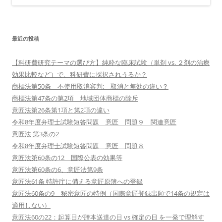
最近の投稿
【科研費研究テーマの選び方】純粋な臨床試験（単剤 vs. ２剤の治療
効果比較など）で、科研費に採択されうるか？
商標法第50条 不使用取消審判: 取消と無効の違い？
商標法第47条の第2項 地域団体商標の除斥
意匠法第26条第1項と第2項の違い
令和8年度弁理士試験短答問題 意匠 問題９ 関連意匠
意匠法 第3条の2
令和8年度弁理士試験短答問題 意匠 問題８
意匠法第60条の12 国際公表の効果等
意匠法第60条の6、意匠法第9条
意匠法61条 特許庁に備える意匠原簿への登録
意匠法60条の9 秘密意匠の特例（国際意匠登録出願で14条の規定は
適用しない）
意匠法60の22：起算日が謄本送達の日 vs 確定の日 を一発で理解す