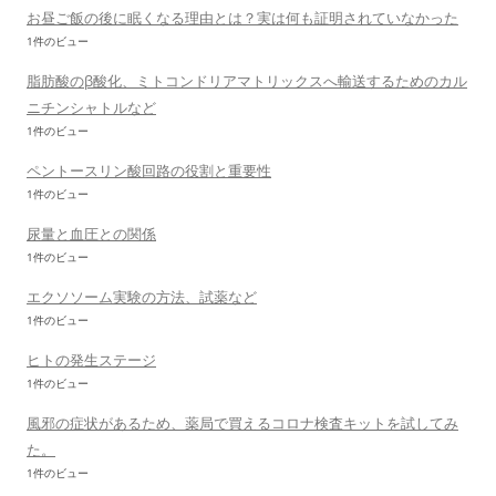
お昼ご飯の後に眠くなる理由とは？実は何も証明されていなかった
1件のビュー
脂肪酸のβ酸化、ミトコンドリアマトリックスへ輸送するためのカル
ニチンシャトルなど
1件のビュー
ペントースリン酸回路の役割と重要性
1件のビュー
尿量と血圧との関係
1件のビュー
エクソソーム実験の方法、試薬など
1件のビュー
ヒトの発生ステージ
1件のビュー
風邪の症状があるため、薬局で買えるコロナ検査キットを試してみ
た。
1件のビュー