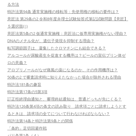
る方法
特許法第94条 通常実施権の移転等：先使用権の移転の要件は？
意匠法 第29条の2 令和8年度弁理士試験短答式筆記試験問題【意匠】
５選択肢(ﾆ)
意匠法第5条の2 仮通常実施権：意匠法に仮専用実施権がない理由？
DNAのメチル化が、遺伝子発現を抑制する理由？
転写調節因子は、凝集したクロマチンにも結合できる？
アルコールが尿酸産生を促進する機序は？ビールの宣伝プリン体ゼ
ロの意義？
アロプリノールがなぜ痛風の薬になるのか、その作用機序は？
50条の2 で審査請求時に知りえたなかった場合が除外される理由
特許法181条の趣旨
特許法第17条の5第3項
訂正拒絶理由通知と、審理終結通知は、普通どっちが先にくる？
特許法126条第4項の条文の読み取り 請求項ごとに請求しようとす
るときは、請求項の全てについて行わなければならない？
特許法第14条と特許法第9条との関係
「条約」足切回避作戦
パリ条第1条（４）