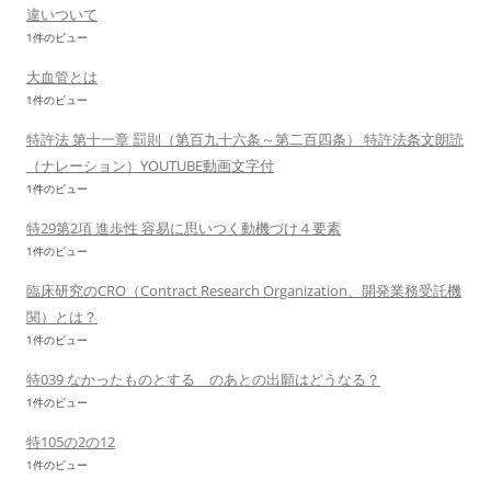
違いついて
1件のビュー
大血管とは
1件のビュー
特許法 第十一章 罰則（第百九十六条～第二百四条） 特許法条文朗読
（ナレーション）YOUTUBE動画文字付
1件のビュー
特29第2項 進歩性 容易に思いつく動機づけ４要素
1件のビュー
臨床研究のCRO（Contract Research Organization、開発業務受託機
関）とは？
1件のビュー
特039 なかったものとする のあとの出願はどうなる？
1件のビュー
特105の2の12
1件のビュー