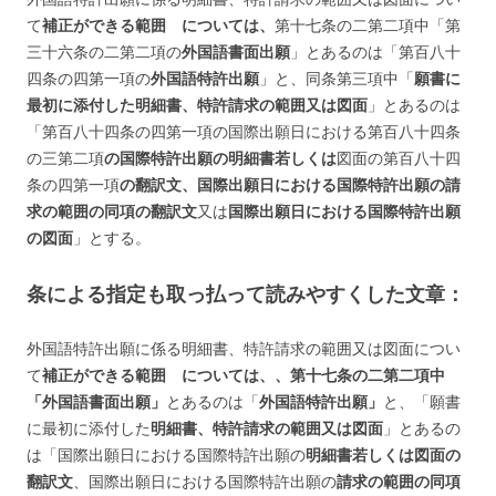
て
補正ができる範囲 については、
第十七条の二第二項中「第
三十六条の二第二項の
外国語書面出願
」とあるのは「第百八十
四条の四第一項の
外国語特許出願
」と、同条第三項中「
願書に
最初に添付した明細書、特許請求の範囲又は図面
」とあるのは
「第百八十四条の四第一項の国際出願日における第百八十四条
の三第二項
の国際特許出願の明細書若しくは
図面の第百八十四
条の四第一項
の翻訳文、国際出願日における国際特許出願の請
求の範囲の同項の翻訳文
又は
国際出願日における国際特許出願
の図面
」とする。
条による指定も取っ払って読みやすくした文章：
外国語特許出願に係る
明細書、特許請求の範囲又は図面
につい
て
補正ができる範囲 については、、第十七条の二第二項中
「外国語書面出願」
とあるのは「
外国語特許出願」
と、「願書
に最初に添付した
明細書、特許請求の範囲又は図面
」とあるの
は「国際出願日における国際特許出願の
明細書若しくは図面の
翻訳文
、
国際出願日における国際特許出願の
請求の範囲の同項