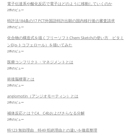
電子伝達系や酸化反応で電子はどのように移動していくのか
2件のビュー
特許法184条の17 PCT外国語特許出願の国内移行後の審査請求
2件のビュー
化合物の構造式を描くフリーソフトChem Sketchの使い方 ビタミ
ンE(α-トコフェロール）を描いてみた
2件のビュー
医療コンフリクト・マネジメントとは
2件のビュー
術後脳梗塞とは
2件のビュー
angiomotin（アンジオモーティン）とは
2件のビュー
補体反応とは？C4、C4bおよびさらなる分解
2件のビュー
特123 無効理由 特49 拒絶理由との違いを徹底整理