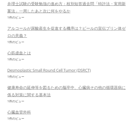
弁理士試験の受験勉強の進め方：枝別短答過去問「特許法・実用新
案法」一周したあと次に何をやるか
1件のビュー
アルコールが尿酸産生を促進する機序は？ビールの宣伝プリン体ゼ
ロの意義？
1件のビュー
心筋虚血とは
1件のビュー
Desmoplastic Small Round Cell Tumor (DSRCT)
1件のビュー
健康寿命の延伸等を図るための脳卒中、心臓病その他の循環器病に
係る対策に関する基本法
1件のビュー
心臓血管外科
1件のビュー