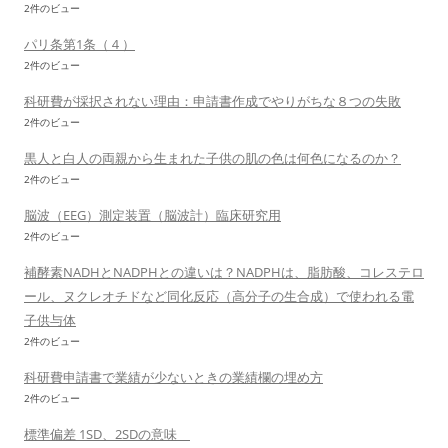
2件のビュー
パリ条第1条（４）
2件のビュー
科研費が採択されない理由：申請書作成でやりがちな８つの失敗
2件のビュー
黒人と白人の両親から生まれた子供の肌の色は何色になるのか？
2件のビュー
脳波（EEG）測定装置（脳波計）臨床研究用
2件のビュー
補酵素NADHとNADPHとの違いは？NADPHは、脂肪酸、コレステロ
ール、ヌクレオチドなど同化反応（高分子の生合成）で使われる電
子供与体
2件のビュー
科研費申請書で業績が少ないときの業績欄の埋め方
2件のビュー
標準偏差 1SD、2SDの意味