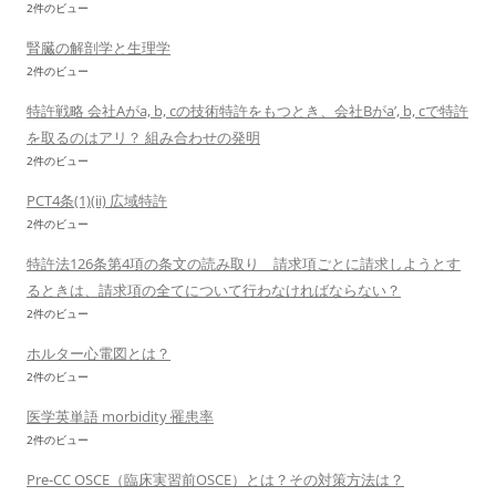
2件のビュー
腎臓の解剖学と生理学
2件のビュー
特許戦略 会社Aがa, b, cの技術特許をもつとき、会社Bがa’, b, cで特許
を取るのはアリ？ 組み合わせの発明
2件のビュー
PCT4条(1)(ii) 広域特許
2件のビュー
特許法126条第4項の条文の読み取り 請求項ごとに請求しようとす
るときは、請求項の全てについて行わなければならない？
2件のビュー
ホルター心電図とは？
2件のビュー
医学英単語 morbidity 罹患率
2件のビュー
Pre-CC OSCE（臨床実習前OSCE）とは？その対策方法は？