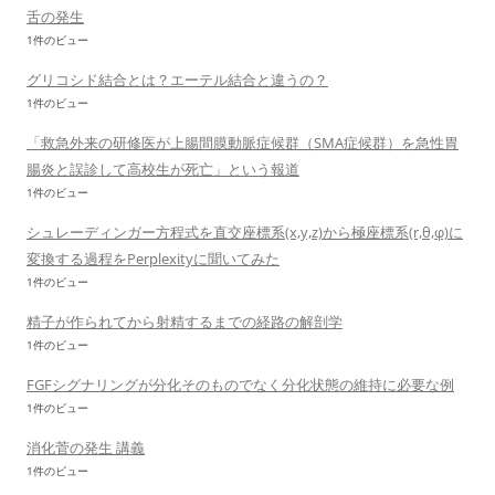
舌の発生
1件のビュー
グリコシド結合とは？エーテル結合と違うの？
1件のビュー
「救急外来の研修医が上腸間膜動脈症候群（SMA症候群）を急性胃
腸炎と誤診して高校生が死亡」という報道
1件のビュー
シュレーディンガー方程式を直交座標系(x,y,z)から極座標系(r,θ,φ)に
変換する過程をPerplexityに聞いてみた
1件のビュー
精子が作られてから射精するまでの経路の解剖学
1件のビュー
FGFシグナリングが分化そのものでなく分化状態の維持に必要な例
1件のビュー
消化菅の発生 講義
1件のビュー