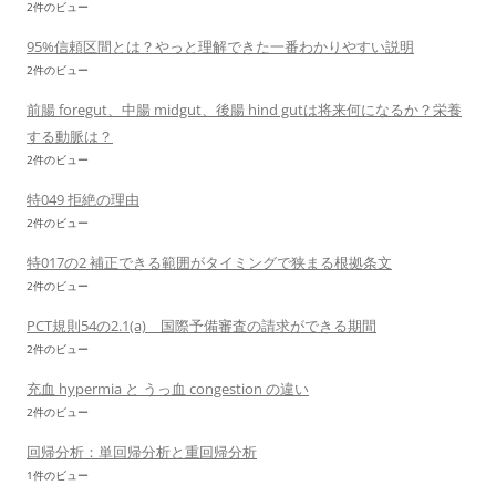
2件のビュー
95%信頼区間とは？やっと理解できた一番わかりやすい説明
2件のビュー
前腸 foregut、中腸 midgut、後腸 hind gutは将来何になるか？栄養
する動脈は？
2件のビュー
特049 拒絶の理由
2件のビュー
特017の2 補正できる範囲がタイミングで狭まる根拠条文
2件のビュー
PCT規則54の2.1(a) 国際予備審査の請求ができる期間
2件のビュー
充血 hypermia と うっ血 congestion の違い
2件のビュー
回帰分析：単回帰分析と重回帰分析
1件のビュー