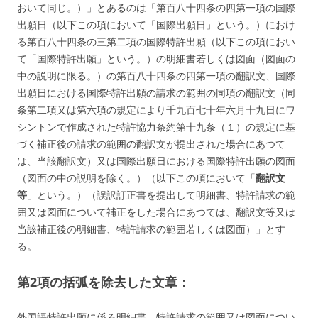
おいて同じ。）」とあるのは「第百八十四条の四第一項の国際
出願日（以下この項において「国際出願日」という。）におけ
る第百八十四条の三第二項の国際特許出願（以下この項におい
て「国際特許出願」という。）の明細書若しくは図面（図面の
中の説明に限る。）の第百八十四条の四第一項の翻訳文、国際
出願日における国際特許出願の請求の範囲の同項の翻訳文（同
条第二項又は第六項の規定により千九百七十年六月十九日にワ
シントンで作成された特許協力条約第十九条（１）の規定に基
づく補正後の請求の範囲の翻訳文が提出された場合にあつて
は、当該翻訳文）又は国際出願日における国際特許出願の図面
（図面の中の説明を除く。）（以下この項において「
翻訳文
等
」という。）（誤訳訂正書を提出して明細書、特許請求の範
囲又は図面について補正をした場合にあつては、翻訳文等又は
当該補正後の明細書、特許請求の範囲若しくは図面）」とす
る。
第2項の括弧を除去した文章：
外国語特許出願に係る
明細書、特許請求の範囲又は図面
につい