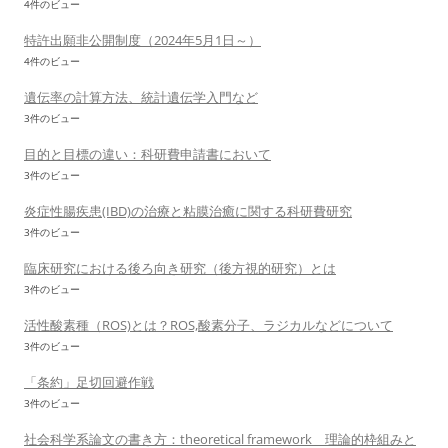
4件のビュー
特許出願非公開制度（2024年5月1日～）
4件のビュー
遺伝率の計算方法、統計遺伝学入門など
3件のビュー
目的と目標の違い：科研費申請書において
3件のビュー
炎症性腸疾患(IBD)の治療と粘膜治癒に関する科研費研究
3件のビュー
臨床研究における後ろ向き研究（後方視的研究）とは
3件のビュー
活性酸素種（ROS)とは？ROS,酸素分子、ラジカルなどについて
3件のビュー
「条約」足切回避作戦
3件のビュー
社会科学系論文の書き方：theoretical framework 理論的枠組みと