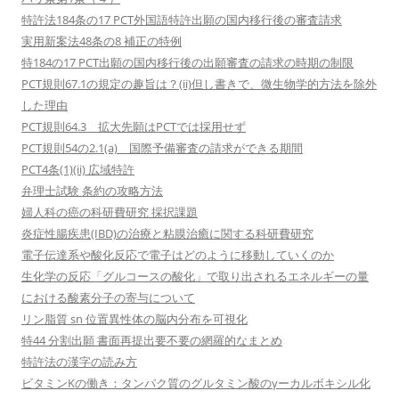
特許法184条の17 PCT外国語特許出願の国内移行後の審査請求
実用新案法48条の8 補正の特例
特184の17 PCT出願の国内移行後の出願審査の請求の時期の制限
PCT規則67.1の規定の趣旨は？(ii)但し書きで、微生物学的方法を除外
した理由
PCT規則64.3 拡大先願はPCTでは採用せず
PCT規則54の2.1(a) 国際予備審査の請求ができる期間
PCT4条(1)(ii) 広域特許
弁理士試験 条約の攻略方法
婦人科の癌の科研費研究 採択課題
炎症性腸疾患(IBD)の治療と粘膜治癒に関する科研費研究
電子伝達系や酸化反応で電子はどのように移動していくのか
生化学の反応「グルコースの酸化」で取り出されるエネルギーの量
における酸素分子の寄与について
リン脂質 sn 位置異性体の脳内分布を可視化
特44 分割出願 書面再提出要不要の網羅的なまとめ
特許法の漢字の読み方
ビタミンKの働き：タンパク質のグルタミン酸のγーカルボキシル化