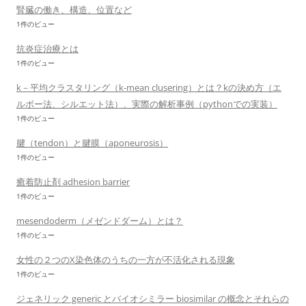
腎臓の働き、構造、位置など
1件のビュー
抗炎症治療とは
1件のビュー
k－平均クラスタリング（k-mean clusering）とは？kの決め方（エ
ルボー法、シルエット法）、実際の解析事例（pythonでの実装）
1件のビュー
腱（tendon）と腱膜（aponeurosis）
1件のビュー
癒着防止剤 adhesion barrier
1件のビュー
mesendoderm（メゼンドダーム）とは？
1件のビュー
女性の２つのX染色体のうちの一方が不活化される現象
1件のビュー
ジェネリック generic とバイオシミラー biosimilar の概念とそれらの