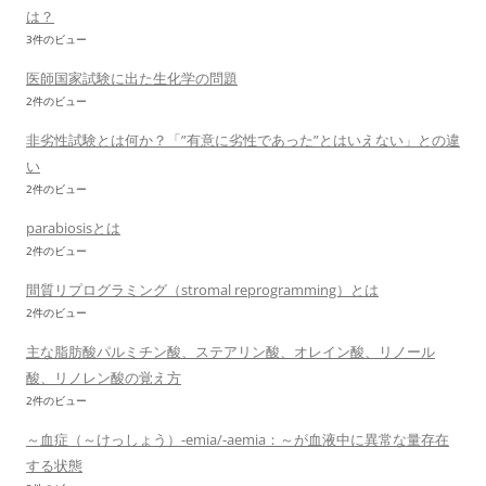
は？
3件のビュー
医師国家試験に出た生化学の問題
2件のビュー
非劣性試験とは何か？「”有意に劣性であった”とはいえない」との違
い
2件のビュー
parabiosisとは
2件のビュー
間質リプログラミング（stromal reprogramming）とは
2件のビュー
主な脂肪酸パルミチン酸、ステアリン酸、オレイン酸、リノール
酸、リノレン酸の覚え方
2件のビュー
～血症（～けっしょう）-emia/-aemia：～が血液中に異常な量存在
する状態