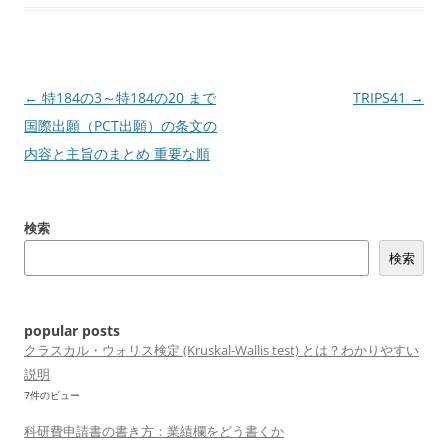
投
←
特184の3～特184の20 まで
TRIPS41
→
稿
国際出願（PCT出願）の条文の
ナ
内容と主旨のまとめ 重要な順
ビ
ゲ
検索
ー
検索
シ
ョ
ン
popular posts
クラスカル・ウォリス検定 (Kruskal-Wallis test) とは？わかりやすい
説明
7件のビュー
科研費申請書の書き方：業績欄をどう書くか