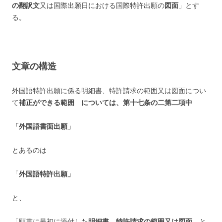
の翻訳文
又は
国際出願日における
国際特許出願の
図面
」とす
る。
文章の構造
外国語特許出願に係る
明細書、特許請求の範囲又は図面
につい
て
補正ができる範囲 については、第十七条の二第二項中
「外国語書面出願」
とあるのは
「
外国語特許出願」
と、
「願書に最初に添付した
明細書、特許請求の範囲又は図面
」と