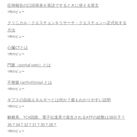
症例報告の口頭発表を英語でするときに使える英文
1件のビュー
クリニカル・クエスチョンをリサーチ・クエスチョンへ定式化する
方法
1件のビュー
心臓CTとは
1件のビュー
門脈（portal vein）とは
1件のビュー
不整脈 (arrhythmia) とは
1件のビュー
ギブスの自由エネルギーとは何か？最もわかりやすい説明
1件のビュー
解糖系、TCA回路、電子伝達系で産生されるATPの総数は38分子？
36？34？32？31？30？28？
1件のビュー