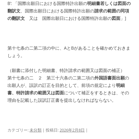
B’: 「国際出願日における国際特許出願の
明細書若しくは図面の
翻訳文
、
国際出願日における国際特許出願の
請求の範囲の同項
の翻訳文
又は
国際出願日における
国際特許出願の
図面
」]
第十七条の二第二項の中に、AとBがあることを確かめておきま
しょう。
（願書に添付した明細書、特許請求の範囲又は図面の補正）
第十七条の二 ２ 第三十六条の二第二項の
外国語書面出願
の
出願人が、誤訳の訂正を目的として、前項の規定により
明細
書、特許請求の範囲又は図面
について補正をするときは、その
理由を記載した誤訳訂正書を提出しなければならない。
カテゴリー:
未分類
| 投稿日:
2026年2月8日
|