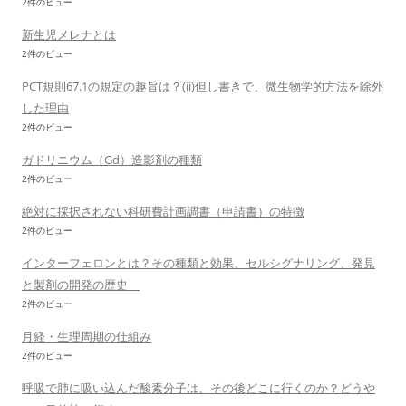
2件のビュー
新生児メレナとは
2件のビュー
PCT規則67.1の規定の趣旨は？(ii)但し書きで、微生物学的方法を除外
した理由
2件のビュー
ガドリニウム（Gd）造影剤の種類
2件のビュー
絶対に採択されない科研費計画調書（申請書）の特徴
2件のビュー
インターフェロンとは？その種類と効果、セルシグナリング、発見
と製剤の開発の歴史
2件のビュー
月経・生理周期の仕組み
2件のビュー
呼吸で肺に吸い込んだ酸素分子は、その後どこに行くのか？どうや