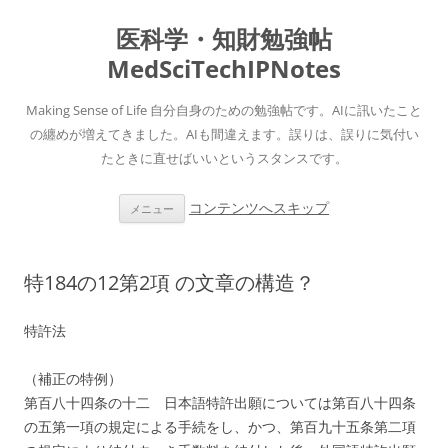
医科学・知財勉強帖
MedSciTechIPNotes
Making Sense of Life 自分自身のための勉強帖です。AIに訊いたこと
の纏めが増えてきました。AIも間違えます。誤りは、誤りに気付い
たときに直せばいいというスタンスです。
コンテンツへスキップ
メニュー
特184の12第2項 の文章の構造？
特許法
（補正の特例）
第百八十四条の十二 日本語特許出願については第百八十四条
の五第一項の規定による手続をし、かつ、第百九十五条第二項