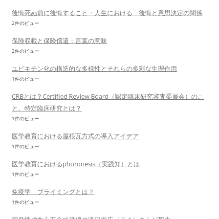
後悔死ぬ前に後悔すること・人生における 後悔と意思決定の関係
2件のビュー
保険収載と保険償還：言葉の意味
2件のビュー
ユビキチン化の構造的な多様性とそれらの多彩な生理作用
1件のビュー
CRBとは？Certified Review Board（認定臨床研究審査委員会）のこ
と。特定臨床研究とは？
1件のビュー
医学教育における屋根瓦方式の導入アイデア
1件のビュー
医学教育におけるphoronesis（実践知）とは
1件のビュー
免疫学 プライミングとは？
1件のビュー