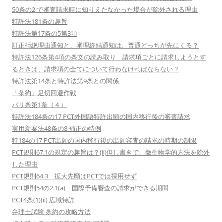
50条の2 で審査請求時に知りえたなかった場合が除外される理由
特許法181条の趣旨
特許法第17条の5第3項
訂正拒絶理由通知と、審理終結通知は、普通どっちが先にくる？
特許法126条第4項の条文の読み取り 請求項ごとに請求しようとす
るときは、請求項の全てについて行わなければならない？
特許法第14条と特許法第9条との関係
「条約」足切回避作戦
パリ条第1条（４）
特許法184条の17 PCT外国語特許出願の国内移行後の審査請求
実用新案法48条の8 補正の特例
特184の17 PCT出願の国内移行後の出願審査の請求の時期の制限
PCT規則67.1の規定の趣旨は？(ii)但し書きで、微生物学的方法を除外
した理由
PCT規則64.3 拡大先願はPCTでは採用せず
PCT規則54の2.1(a) 国際予備審査の請求ができる期間
PCT4条(1)(ii) 広域特許
弁理士試験 条約の攻略方法