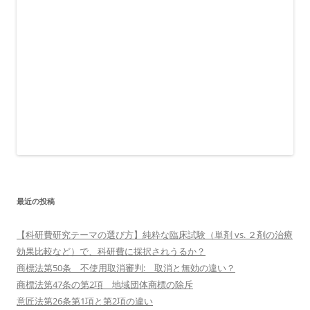
最近の投稿
【科研費研究テーマの選び方】純粋な臨床試験（単剤 vs. ２剤の治療
効果比較など）で、科研費に採択されうるか？
商標法第50条 不使用取消審判: 取消と無効の違い？
商標法第47条の第2項 地域団体商標の除斥
意匠法第26条第1項と第2項の違い