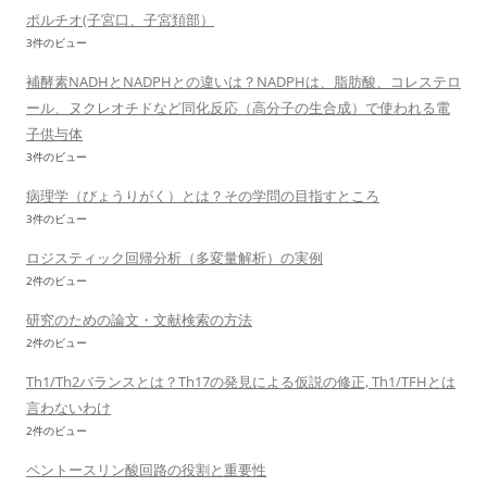
ポルチオ(子宮口、子宮頚部）
3件のビュー
補酵素NADHとNADPHとの違いは？NADPHは、脂肪酸、コレステロ
ール、ヌクレオチドなど同化反応（高分子の生合成）で使われる電
子供与体
3件のビュー
病理学（びょうりがく）とは？その学問の目指すところ
3件のビュー
ロジスティック回帰分析（多変量解析）の実例
2件のビュー
研究のための論文・文献検索の方法
2件のビュー
Th1/Th2バランスとは？Th17の発見による仮説の修正, Th1/TFHとは
言わないわけ
2件のビュー
ペントースリン酸回路の役割と重要性