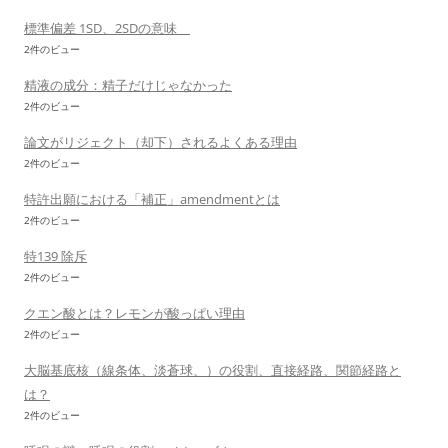
標準偏差 1SD、2SDの意味
2件のビュー
精液の成分：精子だけじゃなかった
2件のビュー
論文がリジェクト（却下）されるよくある理由
2件のビュー
特許出願における「補正」amendmentとは
2件のビュー
特139 除斥
2件のビュー
クエン酸とは？レモンが酸っぱい理由
2件のビュー
大脳基底核（線条体、淡蒼球、）の役割、直接経路、関節経路と
は？
2件のビュー