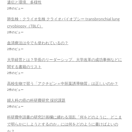
遺伝と環境、多様性
2件のビュー
肺生検：クライオ生検 クライオバイオプシー transbronchial lung
cryobiopsy（TBLC）
2件のビュー
血清療法は今でも使われているの？
2件のビュー
大学経営とは？学長のリーダーシップ、大学改革の成功事例などに
関する書籍のリスト
2件のビュー
高校生物で習う「アクチビン＝中胚葉誘導物質」は正しいのか？
2件のビュー
婦人科の癌の科研費研究 採択課題
2件のビュー
科研費申請書の研究計画欄に纏わる混乱「何をどのように、どこま
で明らかにしようとするのか」には何をどのように書けばよいの
か？