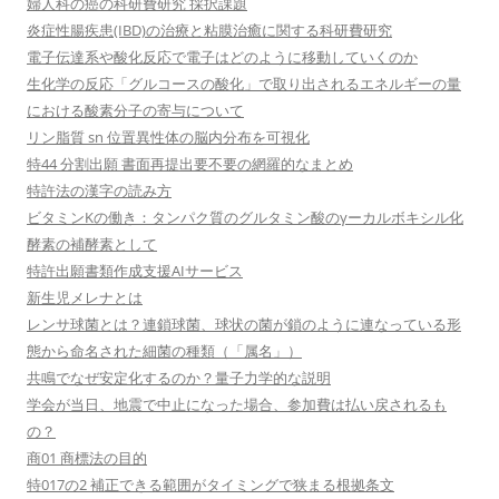
婦人科の癌の科研費研究 採択課題
炎症性腸疾患(IBD)の治療と粘膜治癒に関する科研費研究
電子伝達系や酸化反応で電子はどのように移動していくのか
生化学の反応「グルコースの酸化」で取り出されるエネルギーの量
における酸素分子の寄与について
リン脂質 sn 位置異性体の脳内分布を可視化
特44 分割出願 書面再提出要不要の網羅的なまとめ
特許法の漢字の読み方
ビタミンKの働き：タンパク質のグルタミン酸のγーカルボキシル化
酵素の補酵素として
特許出願書類作成支援AIサービス
新生児メレナとは
レンサ球菌とは？連鎖球菌、球状の菌が鎖のように連なっている形
態から命名された細菌の種類（「属名」）
共鳴でなぜ安定化するのか？量子力学的な説明
学会が当日、地震で中止になった場合、参加費は払い戻されるも
の？
商01 商標法の目的
特017の2 補正できる範囲がタイミングで狭まる根拠条文