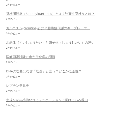
2件のビュー
脊椎関節炎（Spondyloarthritis）とは？強直性脊椎炎とは？
2件のビュー
カルニチン(carnitine)とは？脂肪酸代謝のキープレーヤー
2件のビュー
水晶体（すいしょうたい）と硝子体（しょうしたい）の違い
2件のビュー
医師国家試験に出た生化学の問題
2件のビュー
DNAの塩基はなぜ「塩基」と言う？どこが塩基性？
2件のビュー
レプチン発見史
2件のビュー
生成AIが共感的なコミュニケーションに長けている理由
2件のビュー