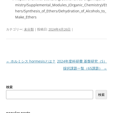
mistry/Supplemental_Modules_(Organic_Chemistry)/Et
hers/Synthesis_of_Ethers/Dehydration_of_Alcohols_to_
Make_Ethers
カテゴリー:
未分類
| 投稿日:
2024年4月26日
|
投
←
ホルミシス hormesisとは？
2024年度科研費 基盤研究（S）
稿
採択課題一覧（65課題）
→
ナ
ビ
検索
ゲ
検索
ー
シ
ョ
popular posts