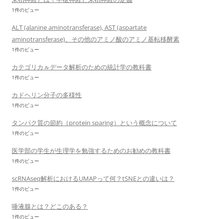
1件のビュー
ALT (alanine aminotransferase), AST (aspartate
aminotransferase)、その他のアミノ酸のアミノ基転移酵素
1件のビュー
カテゴリカㇽデータ解析のための統計学の教科書
1件のビュー
カドヘリン分子の多様性
1件のビュー
タンパク質の節約（protein sparing）という概念について
1件のビュー
医学部の学生が生理学を勉強するためのお勧めの教科書
1件のビュー
scRNAseq解析におけるUMAPって何？tSNEとの違いは？
1件のビュー
唾液腺とは？どこのある？
1件のビュー