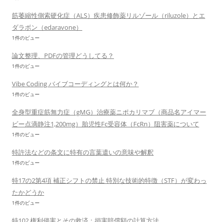
筋萎縮性側索硬化症（ALS）疾患修飾薬リルゾール（riluzole）とエ
ダラボン（edaravone）
1件のビュー
論文整理、PDFの管理どうしてる？
1件のビュー
Vibe Coding バイブコーディングとは何か？
1件のビュー
全身型重症筋無力症（gMG）治療薬ニポカリマブ（商品名アイマー
ビー点滴静注1,200mg）胎児性Fc受容体（FcRn）阻害薬について
1件のビュー
特許法などの条文に特有の言葉遣いの意味や解釈
1件のビュー
特17の2第4項 補正シフトの禁止 特別な技術的特徴（STF）が変わっ
たかどうか
1件のビュー
特102 権利侵害とその救済：損害賠償額の計算方法