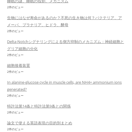
睡眠の謎、睡眠の役割、メカニズム
2件のビュー
生物にはなぜ寿命があるのか？不死の生き物は何？バクテリア、ア
メーバ、プラナリア、ヒドラ、酵母
2件のビュー
Delta-Notchシグナリングによる側方抑制のメカニズム：神経細胞と
グリア細胞の分化
2件のビュー
細胞接着装置
2件のビュー
In alanine-glucose cycle in muscle cells, are NH4+ ammonium ions
generated?
2件のビュー
特許法第14条と特許法第9条との関係
2件のビュー
論文で使える英語表現の目的別まとめ
2件のビュー