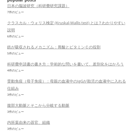
ン
日本の脳波研究（科研費研究課題）
7件のビュー
クラスカル・ウォリス検定 (Kruskal-Wallis test) とは？わかりやすい
説明
6件のビュー
鉄が吸収されるメカニズム：胃酸とビタミンＣの役割
5件のビュー
科研費申請書の書き方：学術的な問いを書いて、差別化をはかろう
4件のビュー
受動免疫（母子免疫）：母親の血液中のIgGが胎児の血液中に入れる
仕組み
3件のビュー
腹部大動脈とそこから分岐する動脈
3件のビュー
内胚葉由来の器官、組織
3件のビュー