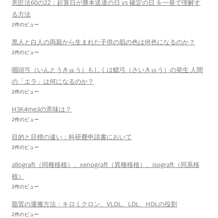
意匠法60の22：起算日が謄本送達の日 vs 確定の日 を一発で理解す
る方法
2件のビュー
黒人と白人の両親から生まれた子供の肌の色は何色になるのか？
2件のビュー
咽頭弓（いんとうきゅう）もしくは鰓弓（さいきゅう）の発生 人間
の「エラ」は何になるのか？
2件のビュー
H3K4me3の意味は？
2件のビュー
目的と目標の違い：科研費申請書において
2件のビュー
allograft（同種移植）、xenograft（異種移植）、isograft（同系移
植）
2件のビュー
脂質の運搬方法：キロミクロン、VLDL、LDL、HDLの役割
2件のビュー