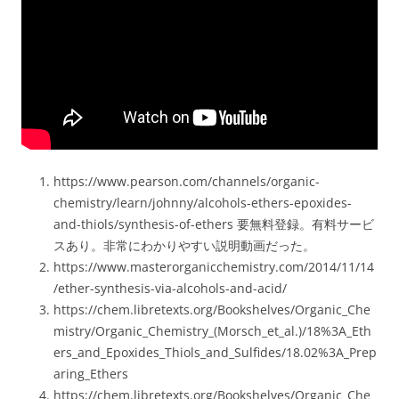
https://www.pearson.com/channels/organic-
chemistry/learn/johnny/alcohols-ethers-epoxides-
and-thiols/synthesis-of-ethers 要無料登録。有料サービ
スあり。非常にわかりやすい説明動画だった。
https://www.masterorganicchemistry.com/2014/11/14
/ether-synthesis-via-alcohols-and-acid/
https://chem.libretexts.org/Bookshelves/Organic_Che
mistry/Organic_Chemistry_(Morsch_et_al.)/18%3A_Eth
ers_and_Epoxides_Thiols_and_Sulfides/18.02%3A_Prep
aring_Ethers
https://chem.libretexts.org/Bookshelves/Organic_Che