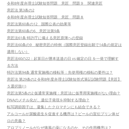
令和8年度弁理士試験短答問題 意匠 問題９ 関連意匠
意匠法 第3条の2
令和8年度弁理士試験短答問題 意匠 問題８
意匠法第60条の12 国際公表の効果等
意匠法第60条の6、意匠法第9条
意匠法61条 特許庁に備える意匠原簿への登録
意匠法60条の9 秘密意匠の特例（国際意匠登録出願で14条の規定は
適用しない）
意匠法60の22：起算日が謄本送達の日 vs 確定の日 を一発で理解す
る方法
特許法第94条 通常実施権の移転等：先使用権の移転の要件は？
意匠法 第29条の2 令和8年度弁理士試験短答式筆記試験問題【意匠】
５選択肢(ﾆ)
意匠法第5条の2 仮通常実施権：意匠法に仮専用実施権がない理由？
DNAのメチル化が、遺伝子発現を抑制する理由？
転写調節因子は、凝集したクロマチンにも結合できる？
アルコールが尿酸産生を促進する機序は？ビールの宣伝プリン体ゼ
ロの意義？
アロプリノールがなぜ痛風の薬になるのか、その作用機序は？