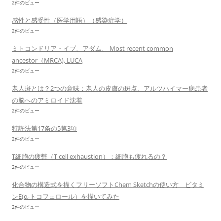
2件のビュー
感性と感受性（医学用語）（感染症学）
2件のビュー
ミトコンドリア・イブ、アダム、 Most recent common
ancestor（MRCA), LUCA
2件のビュー
老人斑とは？2つの意味：老人の皮膚の斑点、アルツハイマー病患者
の脳へのアミロイド沈着
2件のビュー
特許法第17条の5第3項
2件のビュー
T細胞の疲弊（T cell exhaustion）：細胞も疲れるの？
2件のビュー
化合物の構造式を描くフリーソフトChem Sketchの使い方 ビタミ
ンE(α-トコフェロール）を描いてみた
2件のビュー