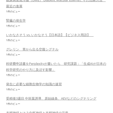
糖尿病黄斑浮腫（DME） Diabetic Macular Edemaとその治療方法
最近の進展
1件のビュー
腎臓の発生学
1件のビュー
いかなさそう vs. いかなそう【日本語】【ビジネス用語】
1件のビュー
グレリン 胃から出る空腹シグナル
1件のビュー
科研費申請書をPerplexityが書いたら 研究課題：「生成AIが日本の
科学研究のやり方に及ぼす影響」
1件のビュー
発生に必要な細胞生物学の知識の速習
1件のビュー
受精後3週目 中胚葉誘導、原始線条、AEVなどのシグナリング
1件のビュー
末梢神経とは？中枢神経と末梢神経の定義