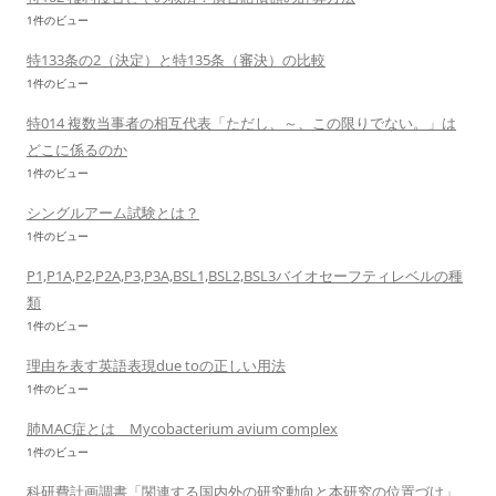
1件のビュー
特133条の2（決定）と特135条（審決）の比較
1件のビュー
特014 複数当事者の相互代表「ただし、～、この限りでない。」は
どこに係るのか
1件のビュー
シングルアーム試験とは？
1件のビュー
P1,P1A,P2,P2A,P3,P3A,BSL1,BSL2,BSL3バイオセーフティレベルの種
類
1件のビュー
理由を表す英語表現due toの正しい用法
1件のビュー
肺MAC症とは Mycobacterium avium complex
1件のビュー
科研費計画調書「関連する国内外の研究動向と本研究の位置づけ」