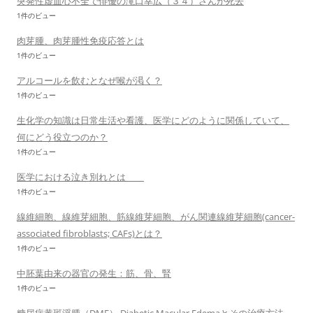
突発性虚血心不全で俳優の滝口幸広（３４）さんが死去
1件のビュー
肉芽腫、肉芽腫性免疫応答とは
1件のビュー
アルコールを飲むとなぜ喉が渇く？
1件のビュー
生化学の知識は日常生活や看護、医学にどのように関係していて、
何にどう役立つのか？
1件のビュー
医学における泣き別れとは
1件のビュー
線維細胞、線維芽細胞、筋線維芽細胞、がん関連線維芽細胞(cancer-
associated fibroblasts; CAFs)とは？
1件のビュー
中胚葉由来の器官の発生：筋、骨、腎
1件のビュー