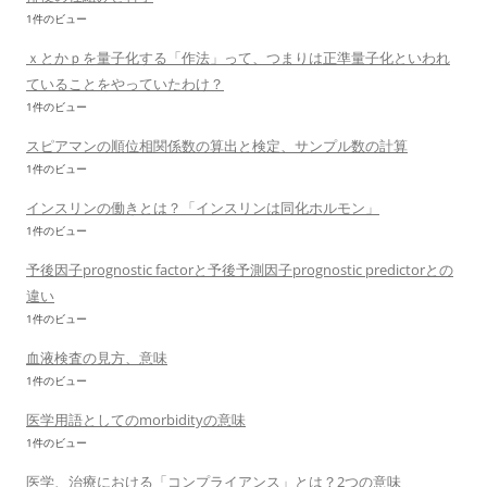
1件のビュー
ｘとかｐを量子化する「作法」って、つまりは正準量子化といわれ
ていることをやっていたわけ？
1件のビュー
スピアマンの順位相関係数の算出と検定、サンプル数の計算
1件のビュー
インスリンの働きとは？「インスリンは同化ホルモン」
1件のビュー
予後因子prognostic factorと予後予測因子prognostic predictorとの
違い
1件のビュー
血液検査の見方、意味
1件のビュー
医学用語としてのmorbidityの意味
1件のビュー
医学、治療における「コンプライアンス」とは？2つの意味