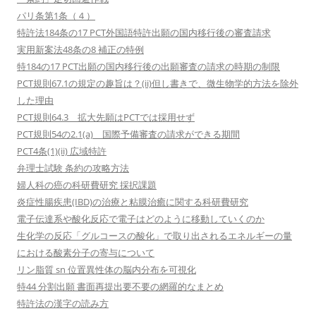
パリ条第1条（４）
特許法184条の17 PCT外国語特許出願の国内移行後の審査請求
実用新案法48条の8 補正の特例
特184の17 PCT出願の国内移行後の出願審査の請求の時期の制限
PCT規則67.1の規定の趣旨は？(ii)但し書きで、微生物学的方法を除外
した理由
PCT規則64.3 拡大先願はPCTでは採用せず
PCT規則54の2.1(a) 国際予備審査の請求ができる期間
PCT4条(1)(ii) 広域特許
弁理士試験 条約の攻略方法
婦人科の癌の科研費研究 採択課題
炎症性腸疾患(IBD)の治療と粘膜治癒に関する科研費研究
電子伝達系や酸化反応で電子はどのように移動していくのか
生化学の反応「グルコースの酸化」で取り出されるエネルギーの量
における酸素分子の寄与について
リン脂質 sn 位置異性体の脳内分布を可視化
特44 分割出願 書面再提出要不要の網羅的なまとめ
特許法の漢字の読み方