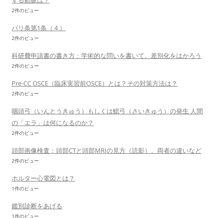
する動脈は？
2件のビュー
パリ条第1条（４）
2件のビュー
科研費申請書の書き方：学術的な問いを書いて、差別化をはかろう
2件のビュー
Pre-CC OSCE（臨床実習前OSCE）とは？その対策方法は？
2件のビュー
咽頭弓（いんとうきゅう）もしくは鰓弓（さいきゅう）の発生 人間
の「エラ」は何になるのか？
2件のビュー
頭部画像検査：頭部CTと頭部MRIの見方（読影）、両者の違いなど
2件のビュー
ホルター心電図とは？
1件のビュー
鑑別診断をあげる
1件のビュー