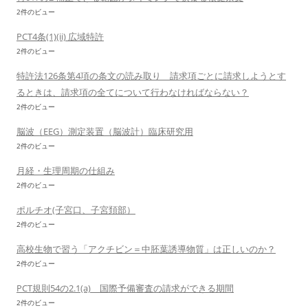
2件のビュー
PCT4条(1)(ii) 広域特許
2件のビュー
特許法126条第4項の条文の読み取り 請求項ごとに請求しようとす
るときは、請求項の全てについて行わなければならない？
2件のビュー
脳波（EEG）測定装置（脳波計）臨床研究用
2件のビュー
月経・生理周期の仕組み
2件のビュー
ポルチオ(子宮口、子宮頚部）
2件のビュー
高校生物で習う「アクチビン＝中胚葉誘導物質」は正しいのか？
2件のビュー
PCT規則54の2.1(a) 国際予備審査の請求ができる期間
2件のビュー