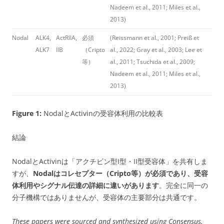
Nadeem et al., 2011; Miles et al.,
2013)
Nodal
ALK4,
ActRIIA,
必須
(Reissmann et al., 2001; Preiß et
ALK7
IIB
（Cripto
al., 2022; Gray et al., 2003; Lee et
等）
al., 2011; Tsuchida et al., 2009;
Nadeem et al., 2011; Miles et al.,
2013)
Figure 1:
NodalとActivinの受容体利用の比較表
結論
NodalとActivinは「アクチビン型I型・II型受容体」を共有しま
すが、
Nodalはコレセプター（Cripto等）が必須であり、受容
体利用やシグナル伝達の詳細に違いがあります
。完全に同一の
分子機構ではありませんが、受容体の主要部分は共通です。
These papers were sourced and synthesized using Consensus,