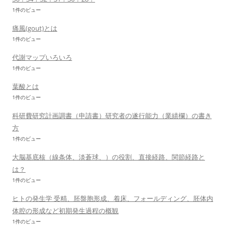
1件のビュー
痛風(gout)とは
1件のビュー
代謝マップいろいろ
1件のビュー
葉酸とは
1件のビュー
科研費研究計画調書（申請書）研究者の遂行能力（業績欄）の書き
方
1件のビュー
大脳基底核（線条体、淡蒼球、）の役割、直接経路、関節経路と
は？
1件のビュー
ヒトの発生学 受精、胚盤胞形成、着床、フォールディング、胚体内
体腔の形成など初期発生過程の概観
1件のビュー