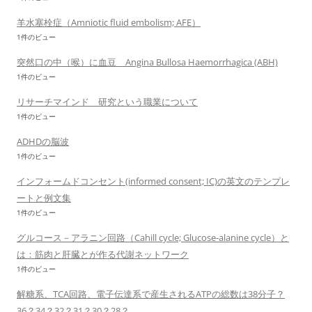
羊水塞栓症（Amniotic fluid embolism; AFE）
1件のビュー
突然口の中（喉）に血豆 Angina Bullosa Haemorrhagica (ABH)
1件のビュー
リサーチマインド 研究という職業について
1件のビュー
ADHDの脳波
1件のビュー
インフォームドコンセント(informed consent; IC)の英文のテンプレ
ートと例文集
1件のビュー
グルコース－アラニン回路（Cahill cycle; Glucose-alanine cycle）と
は：筋肉と肝臓とが作る代謝ネットワーク
1件のビュー
解糖系、TCA回路、電子伝達系で産生されるATPの総数は38分子？
36？34？32？31？30？28？