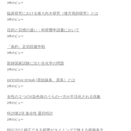
3件のビュー
臨床研究における後ろ向き研究（後方視的研究）とは
3件のビュー
目的と目標の違い：科研費申請書において
3件のビュー
「条約」足切回避作戦
3件のビュー
医師国家試験に出た生化学の問題
2件のビュー
pirimitive streak (原始線条、原条）とは
2件のビュー
女性の２つのX染色体のうちの一方が不活化される現象
2件のビュー
特29第2項 進歩性 選択特許
2件のビュー
特017の2 補正できる範囲がタイミングで狭まる根拠条文