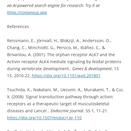
an AI-powered search engine for research. Try it at
https://consensus.app
References
Reissmann, E., Jörnvall, H., Blokzijl, A., Andersson, O.,
Chang, C., Minchiotti, G., Persico, M., Ibáñez, C., &
Brivanlou, A. (2001). The orphan receptor ALK7 and the
Activin receptor ALK4 mediate signaling by Nodal proteins
during vertebrate development..
Genes & development
, 15
15, 2010-22.
https://doi.org/10.1101/gad.201801
Tsuchida, K., Nakatani, M., Uezumi, A., Murakami, T., & Cui,
X. (2008). Signal transduction pathway through activin
receptors as a therapeutic target of musculoskeletal
diseases and cancer..
Endocrine journal
, 55 1, 11-21.
https://doi.org/10.1507/endocrj.kr-110