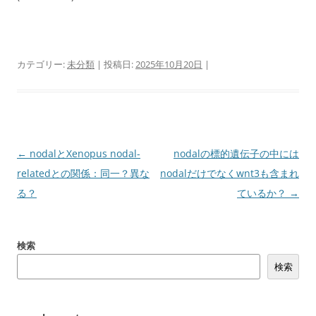
カテゴリー:
未分類
| 投稿日:
2025年10月20日
|
投
←
nodalとXenopus nodal-
nodalの標的遺伝子の中には
稿
relatedとの関係：同一？異な
nodalだけでなくwnt3も含まれ
ナ
る？
ているか？
→
ビ
ゲ
検索
ー
検索
シ
ョ
ン