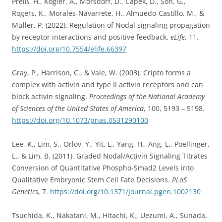
Preiß, H., Kögler, A., Mörsdorf, D., Čapek, D., Soh, G.,
Rogers, K., Morales-Navarrete, H., Almuedo-Castillo, M., &
Müller, P. (2022). Regulation of Nodal signaling propagation
by receptor interactions and positive feedback.
eLife
, 11.
https://doi.org/10.7554/elife.66397
Gray, P., Harrison, C., & Vale, W. (2003). Cripto forms a
complex with activin and type II activin receptors and can
block activin signaling.
Proceedings of the National Academy
of Sciences of the United States of America
, 100, 5193 – 5198.
https://doi.org/10.1073/pnas.0531290100
Lee, K., Lim, S., Orlov, Y., Yit, L., Yang, H., Ang, L., Poellinger,
L., & Lim, B. (2011). Graded Nodal/Activin Signaling Titrates
Conversion of Quantitative Phospho-Smad2 Levels into
Qualitative Embryonic Stem Cell Fate Decisions.
PLoS
Genetics
, 7.
https://doi.org/10.1371/journal.pgen.1002130
Tsuchida, K., Nakatani, M., Hitachi, K., Uezumi, A., Sunada,