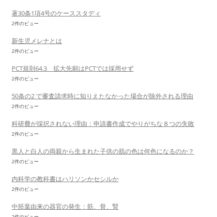
著30条1項4号のケーススタディ
2件のビュー
新生児メレナとは
2件のビュー
PCT規則64.3 拡大先願はPCTでは採用せず
2件のビュー
50条の2 で審査請求時に知りえたなかった場合が除外される理由
2件のビュー
科研費が採択されない理由：申請書作成でやりがちな８つの失敗
2件のビュー
黒人と白人の両親から生まれた子供の肌の色は何色になるのか？
2件のビュー
内科学の教科書はハリソンかセシルか
2件のビュー
中胚葉由来の器官の発生：筋、骨、腎
2件のビュー