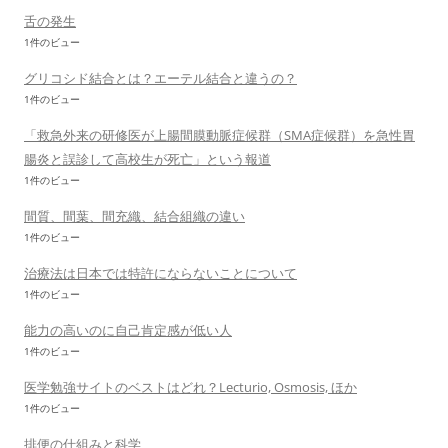
舌の発生
1件のビュー
グリコシド結合とは？エーテル結合と違うの？
1件のビュー
「救急外来の研修医が上腸間膜動脈症候群（SMA症候群）を急性胃
腸炎と誤診して高校生が死亡」という報道
1件のビュー
間質、間葉、間充織、結合組織の違い
1件のビュー
治療法は日本では特許にならないことについて
1件のビュー
能力の高いのに自己肯定感が低い人
1件のビュー
医学勉強サイトのベストはどれ？Lecturio, Osmosis, ほか
1件のビュー
排便の仕組みと科学