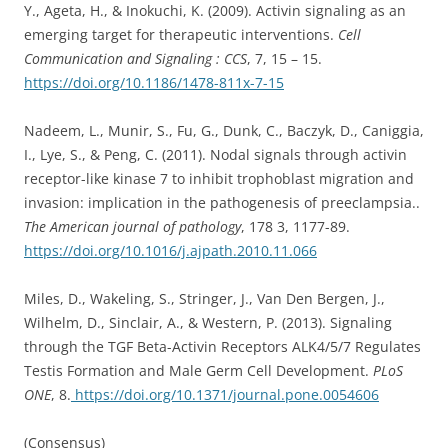
Y., Ageta, H., & Inokuchi, K. (2009). Activin signaling as an
emerging target for therapeutic interventions.
Cell
Communication and Signaling : CCS
, 7, 15 – 15.
https://doi.org/10.1186/1478-811x-7-15
Nadeem, L., Munir, S., Fu, G., Dunk, C., Baczyk, D., Caniggia,
I., Lye, S., & Peng, C. (2011). Nodal signals through activin
receptor-like kinase 7 to inhibit trophoblast migration and
invasion: implication in the pathogenesis of preeclampsia..
The American journal of pathology
, 178 3, 1177-89.
https://doi.org/10.1016/j.ajpath.2010.11.066
Miles, D., Wakeling, S., Stringer, J., Van Den Bergen, J.,
Wilhelm, D., Sinclair, A., & Western, P. (2013). Signaling
through the TGF Beta-Activin Receptors ALK4/5/7 Regulates
Testis Formation and Male Germ Cell Development.
PLoS
ONE
, 8.
https://doi.org/10.1371/journal.pone.0054606
(Consensus)