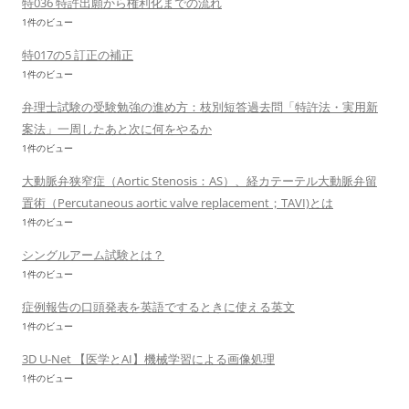
特036 特許出願から権利化までの流れ
1件のビュー
特017の5 訂正の補正
1件のビュー
弁理士試験の受験勉強の進め方：枝別短答過去問「特許法・実用新
案法」一周したあと次に何をやるか
1件のビュー
大動脈弁狭窄症（Aortic Stenosis：AS）、経カテーテル大動脈弁留
置術（Percutaneous aortic valve replacement；TAVI)とは
1件のビュー
シングルアーム試験とは？
1件のビュー
症例報告の口頭発表を英語でするときに使える英文
1件のビュー
3D U-Net 【医学とAI】機械学習による画像処理
1件のビュー