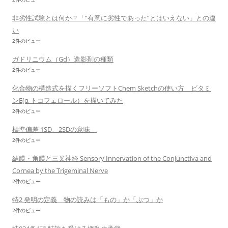
非劣性試験とは何か？「”有意に劣性であった”とはいえない」との違
い
2件のビュー
ガドリニウム（Gd）造影剤の種類
2件のビュー
化合物の構造式を描くフリーソフトChem Sketchの使い方 ビタミ
ンE(α-トコフェロール）を描いてみた
2件のビュー
標準偏差 1SD、2SDの意味
2件のビュー
結膜・角膜と三叉神経 Sensory Innervation of the Conjunctiva and
Cornea by the Trigeminal Nerve
2件のビュー
特2 発明の定義 物の読みは「もの」か「ぶつ」か
2件のビュー