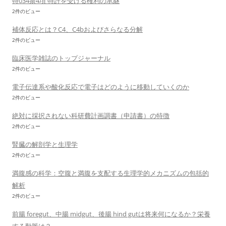
特034条4項 特許を受ける権利の承継
2件のビュー
補体反応とは？C4、C4bおよびさらなる分解
2件のビュー
臨床医学雑誌のトップジャーナル
2件のビュー
電子伝達系や酸化反応で電子はどのように移動していくのか
2件のビュー
絶対に採択されない科研費計画調書（申請書）の特徴
2件のビュー
腎臓の解剖学と生理学
2件のビュー
満腹感の科学：空腹と満腹を支配する生理学的メカニズムの包括的
解析
2件のビュー
前腸 foregut、中腸 midgut、後腸 hind gutは将来何になるか？栄養