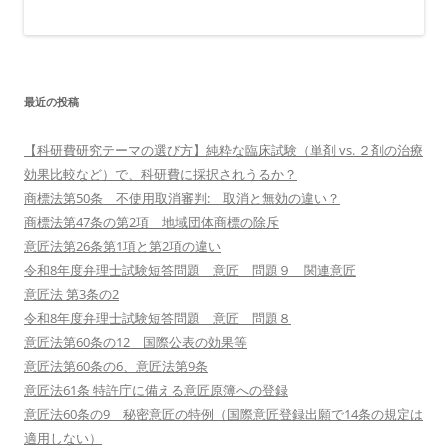
最近の投稿
【科研費研究テーマの選び方】純粋な臨床試験（単剤 vs. ２剤の治療
効果比較など）で、科研費に採択されうるか？
商標法第50条 不使用取消審判: 取消と無効の違い？
商標法第47条の第2項 地域団体商標の除斥
意匠法第26条第1項と第2項の違い
令和8年度弁理士試験短答問題 意匠 問題９ 関連意匠
意匠法 第3条の2
令和8年度弁理士試験短答問題 意匠 問題８
意匠法第60条の12 国際公表の効果等
意匠法第60条の6、意匠法第9条
意匠法61条 特許庁に備える意匠原簿への登録
意匠法60条の9 秘密意匠の特例（国際意匠登録出願で14条の規定は
適用しない）