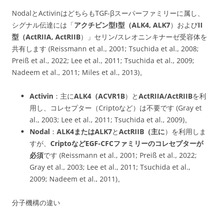
NodalとActivinはどちらもTGF-βスーパーファミリーに属し、
シグナル伝達には「
アクチビン型I型（ALK4, ALK7
）および
II
型（ActRIIA, ActRIIB
）」セリン/スレオニンキナーゼ受容体を
共有します (Reissmann et al., 2001; Tsuchida et al., 2008;
Preiß et al., 2022; Lee et al., 2011; Tsuchida et al., 2009;
Nadeem et al., 2011; Miles et al., 2013)。
Activin
：主に
ALK4
（ACVR1B
）と
ActRIIA/
ActRIIB
を利
用し、コレセプター（Criptoなど）は不要です (Gray et
al., 2003; Lee et al., 2011; Tsuchida et al., 2009)。
Nodal
：
ALK4
またはALK7
と
ActRIIB
（主に
）を利用しま
すが、
CriptoなどEGF-CFCファミリーのコレセプターが
必須
です (Reissmann et al., 2001; Preiß et al., 2022;
Gray et al., 2003; Lee et al., 2011; Tsuchida et al.,
2009; Nadeem et al., 2011)。
分子機構の違い