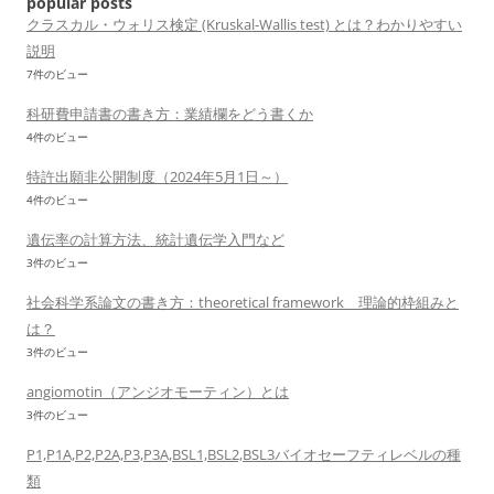
popular posts
クラスカル・ウォリス検定 (Kruskal-Wallis test) とは？わかりやすい
説明
7件のビュー
科研費申請書の書き方：業績欄をどう書くか
4件のビュー
特許出願非公開制度（2024年5月1日～）
4件のビュー
遺伝率の計算方法、統計遺伝学入門など
3件のビュー
社会科学系論文の書き方：theoretical framework 理論的枠組みと
は？
3件のビュー
angiomotin（アンジオモーティン）とは
3件のビュー
P1,P1A,P2,P2A,P3,P3A,BSL1,BSL2,BSL3バイオセーフティレベルの種
類