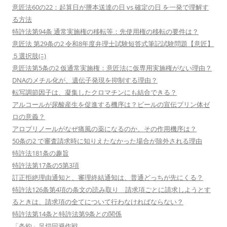
意匠法60の22：起算日が謄本送達の日 vs 確定の日 を一発で理解す
る方法
特許法第94条 通常実施権の移転等：先使用権の移転の要件は？
意匠法 第29条の2 令和8年度弁理士試験短答式筆記試験問題【意匠】
５選択肢(ﾆ)
意匠法第5条の2 仮通常実施権：意匠法に仮専用実施権がない理由？
DNAのメチル化が、遺伝子発現を抑制する理由？
転写調節因子は、凝集したクロマチンにも結合できる？
アルコールが尿酸産生を促進する機序は？ビールの宣伝プリン体ゼ
ロの意義？
アロプリノールがなぜ痛風の薬になるのか、その作用機序は？
50条の2 で審査請求時に知りえたなかった場合が除外される理由
特許法181条の趣旨
特許法第17条の5第3項
訂正拒絶理由通知と、審理終結通知は、普通どっちが先にくる？
特許法126条第4項の条文の読み取り 請求項ごとに請求しようとす
るときは、請求項の全てについて行わなければならない？
特許法第14条と特許法第9条との関係
「条約」足切回避作戦