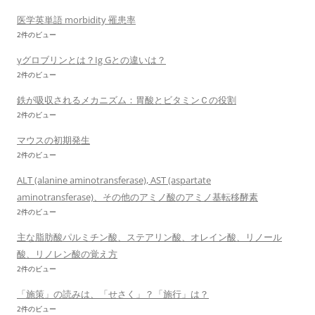
医学英単語 morbidity 罹患率
2件のビュー
γグロブリンとは？Ig Gとの違いは？
2件のビュー
鉄が吸収されるメカニズム：胃酸とビタミンＣの役割
2件のビュー
マウスの初期発生
2件のビュー
ALT (alanine aminotransferase), AST (aspartate
aminotransferase)、その他のアミノ酸のアミノ基転移酵素
2件のビュー
主な脂肪酸パルミチン酸、ステアリン酸、オレイン酸、リノール
酸、リノレン酸の覚え方
2件のビュー
「施策」の読みは、「せさく」？「施行」は？
2件のビュー