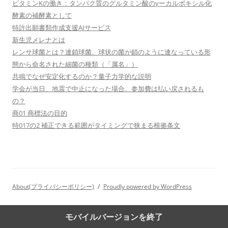
ビタミンKの働き：タンパク質のグルタミン酸のγーカルボキシル化
酵素の補酵素として
特許出願書類作成支援AIサービス
新生児メレナとは
レンサ球菌とは？連鎖球菌、球状の菌が鎖のように連なっている形
態から命名された細菌の種類（「属名」）
共鳴でなぜ安定化するのか？量子力学的な説明
学会が当日、地震で中止になった場合、参加費は払い戻されるも
の？
商01 商標法の目的
特017の2 補正できる範囲がタイミングで狭まる根拠条文
About(プライバシーポリシー)
Proudly powered by WordPress
モバイルバージョンを終了