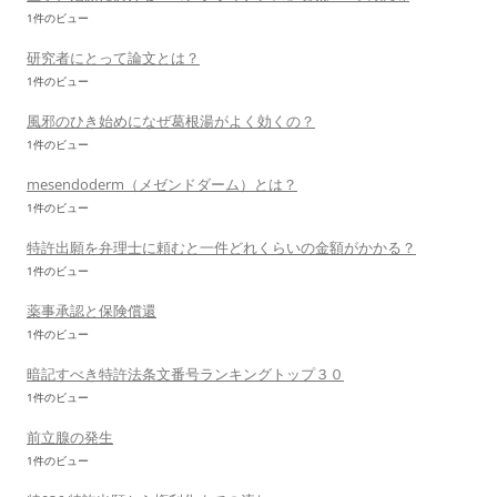
1件のビュー
研究者にとって論文とは？
1件のビュー
風邪のひき始めになぜ葛根湯がよく効くの？
1件のビュー
mesendoderm（メゼンドダーム）とは？
1件のビュー
特許出願を弁理士に頼むと一件どれくらいの金額がかかる？
1件のビュー
薬事承認と保険償還
1件のビュー
暗記すべき特許法条文番号ランキングトップ３０
1件のビュー
前立腺の発生
1件のビュー