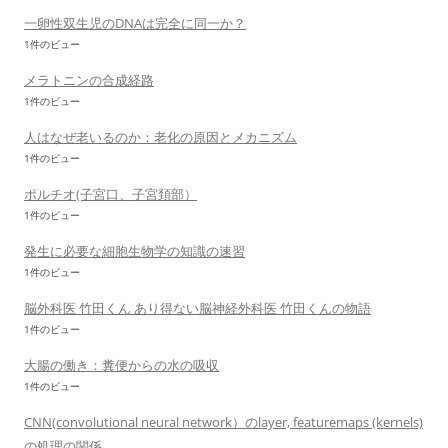
一卵性双生児のDNAは完全に同一か？
1件のビュー
メラトニンの合成経路
1件のビュー
人はなぜ老いるのか：老化の原因とメカニズム
1件のビュー
ポルチオ(子宮口、子宮頚部）
1件のビュー
発生に必要な細胞生物学の知識の速習
1件のビュー
脳外科医 竹田くん あり得ない脳神経外科医 竹田くんの物語
1件のビュー
大腸の働き：糞便からの水の吸収
1件のビュー
CNN(convolutional neural network）のlayer, featuremaps (kernels)
の処理の関係