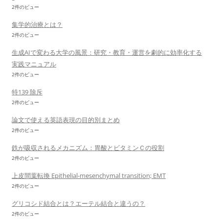
2件のビュー
集学的治療とは？
2件のビュー
生成AIで変わる大学の風景：研究・教育・運営を劇的に効率化する
実践マニュアル
2件のビュー
特139 除斥
2件のビュー
論文で使える英語表現の目的別まとめ
2件のビュー
鉄が吸収されるメカニズム：胃酸とビタミンＣの役割
2件のビュー
上皮間葉転換 Epithelial-mesenchymal transition; EMT
2件のビュー
グリコシド結合とは？エーテル結合と違うの？
2件のビュー