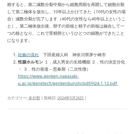
精すると、第二減数分裂中期から細胞周期を再開して細胞分裂
して第二極体を放出し、10年以上かけてきた（10代の女性の場
合）減数分裂が完了します（40代の女性なら40年以上というこ
と）。第二極体放出後、卵子の前核と精子の前核は融合して一
つの核となり、これで受精卵というひとつの細胞ができたこと
になります。
妊娠の流れ
下田産婦人科 神奈川県茅ケ崎市
性腺ホルモン
１．成人男女の生殖機能 ２．性の決定分化
・ ３．性の発達 – 思春期（二次性徴）
https://www.genken.nagasaki-
u.ac.jp/genetech/genkenbunshi/pdf/H24.1.12.pdf
カテゴリー:
未分類
| 投稿日:
2024年5月26日
|