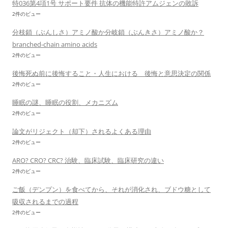
特036第4項1号 サポート要件 抗体の機能特許アムジェンの敗訴
2件のビュー
分枝鎖（ぶんしさ）アミノ酸か分岐鎖（ぶんきさ）アミノ酸か？
branched-chain amino acids
2件のビュー
後悔死ぬ前に後悔すること・人生における 後悔と意思決定の関係
2件のビュー
睡眠の謎、睡眠の役割、メカニズム
2件のビュー
論文がリジェクト（却下）されるよくある理由
2件のビュー
ARO? CRO? CRC? 治験、臨床試験、臨床研究の違い
2件のビュー
ご飯（デンプン）を食べてから、それが消化され、ブドウ糖として
吸収されるまでの過程
2件のビュー