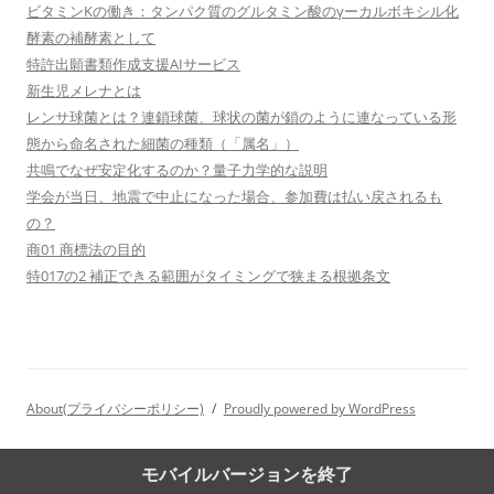
ビタミンKの働き：タンパク質のグルタミン酸のγーカルボキシル化
酵素の補酵素として
特許出願書類作成支援AIサービス
新生児メレナとは
レンサ球菌とは？連鎖球菌、球状の菌が鎖のように連なっている形
態から命名された細菌の種類（「属名」）
共鳴でなぜ安定化するのか？量子力学的な説明
学会が当日、地震で中止になった場合、参加費は払い戻されるも
の？
商01 商標法の目的
特017の2 補正できる範囲がタイミングで狭まる根拠条文
About(プライバシーポリシー)
Proudly powered by WordPress
モバイルバージョンを終了