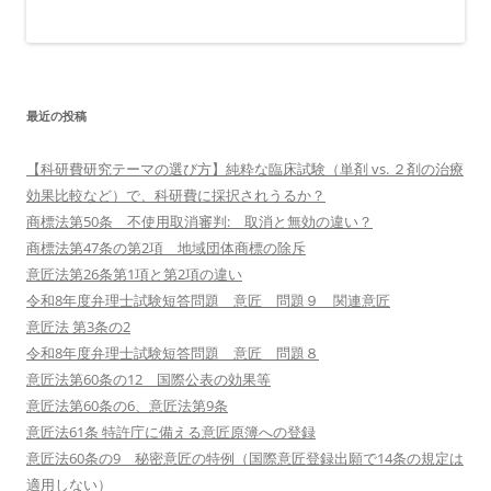
最近の投稿
【科研費研究テーマの選び方】純粋な臨床試験（単剤 vs. ２剤の治療
効果比較など）で、科研費に採択されうるか？
商標法第50条 不使用取消審判: 取消と無効の違い？
商標法第47条の第2項 地域団体商標の除斥
意匠法第26条第1項と第2項の違い
令和8年度弁理士試験短答問題 意匠 問題９ 関連意匠
意匠法 第3条の2
令和8年度弁理士試験短答問題 意匠 問題８
意匠法第60条の12 国際公表の効果等
意匠法第60条の6、意匠法第9条
意匠法61条 特許庁に備える意匠原簿への登録
意匠法60条の9 秘密意匠の特例（国際意匠登録出願で14条の規定は
適用しない）