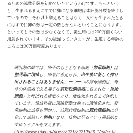
るための減数分裂を初めていたというわけです。もっという
と、生まれるまえにすでに卵になる細胞は体細胞分裂を終了し
ているので、それ以上増えることはなく、女性が生まれたとき
にはすでに卵の数は一定の数しかないということになります。
といってもその数は少なくなくて、誕生時には200万個くらい
用意されています。その後減っていきますが、生殖する年齢の
ころには30万個程度あります。
哺乳類の雌では、卵子のもととなる細胞（
卵母細胞
）は
胎児期に増殖
し、卵巣に蓄えられ、
出生後に新しく作り
出されることはありません
。一つ一つの卵母細胞は、母
体の体細胞である扁平な
前顆粒膜細胞
に包まれた「
原始
卵胞
」と呼ばれる構造をとり、活性化されるまで休眠し
ています。性成熟後に原始卵胞は徐々に活性化され、卵
母細胞は成長を開始し、前顆粒膜細胞は
顆粒膜細胞
に分
化して成熟した
卵胞
となり、排卵に至るという周期的な
生殖サイクルを支えます。
https://www.riken.jp/press/2021/20210528_1/index.ht