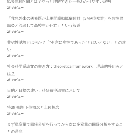
95%信頼区間とは？やっと理解できた一番わかりやすい説明
2件のビュー
「救急外来の研修医が上腸間膜動脈症候群（SMA症候群）を急性胃
腸炎と誤診して高校生が死亡」という報道
2件のビュー
非劣性試験とは何か？「”有意に劣性であった”とはいえない」との違
い
2件のビュー
社会科学系論文の書き方：theoretical framework 理論的枠組みと
は？
2件のビュー
目的と目標の違い：科研費申請書において
2件のビュー
特39 先願 下位概念と上位概念
2件のビュー
まず単変量で回帰分析を行ってから次に多変量の回帰分析をするこ
との是非