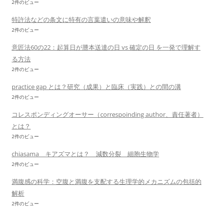
2件のビュー
特許法などの条文に特有の言葉遣いの意味や解釈
2件のビュー
意匠法60の22：起算日が謄本送達の日 vs 確定の日 を一発で理解す
る方法
2件のビュー
practice gap とは？研究（成果）と臨床（実践）との間の溝
2件のビュー
コレスポンディングオーサー（correspoinding author、責任著者）
とは？
2件のビュー
chiasama キアズマとは？ 減数分裂 細胞生物学
2件のビュー
満腹感の科学：空腹と満腹を支配する生理学的メカニズムの包括的
解析
2件のビュー