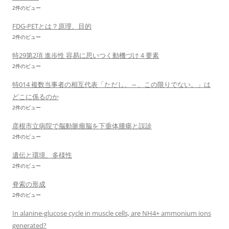
2件のビュー
FDG-PETとは？原理、目的
2件のビュー
特29第2項 進歩性 容易に思いつく動機づけ４要素
2件のビュー
特014 複数当事者の相互代表「ただし、～、この限りでない。」は
どこに係るのか
2件のビュー
彦根市立病院で脳動脈瘤脳を下垂体腫瘍と誤診
2件のビュー
遺伝と環境、多様性
2件のビュー
脊索の形成
2件のビュー
In alanine-glucose cycle in muscle cells, are NH4+ ammonium ions
generated?