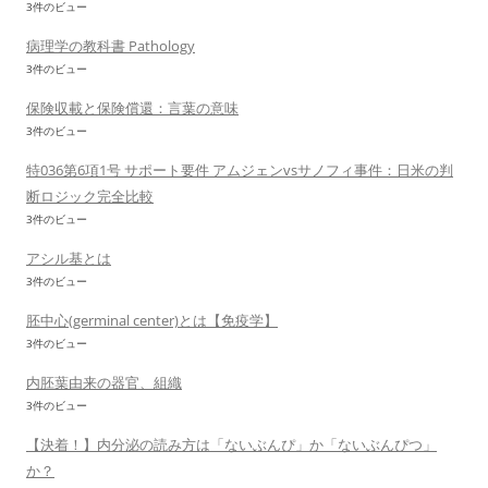
3件のビュー
病理学の教科書 Pathology
3件のビュー
保険収載と保険償還：言葉の意味
3件のビュー
特036第6項1号 サポート要件 アムジェンvsサノフィ事件：日米の判
断ロジック完全比較
3件のビュー
アシル基とは
3件のビュー
胚中心(germinal center)とは【免疫学】
3件のビュー
内胚葉由来の器官、組織
3件のビュー
【決着！】内分泌の読み方は「ないぶんぴ」か「ないぶんぴつ」
か？