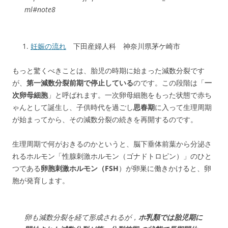
ml#note8
妊娠の流れ
下田産婦人科 神奈川県茅ケ崎市
もっと驚くべきことは、胎児の時期に始まった減数分裂です
が、
第一減数分裂前期で停止している
のです。この段階は「
一
次卵母細胞
」と呼ばれます。一次卵母細胞をもった状態で赤ち
ゃんとして誕生し、子供時代を過ごし
思春期
に入って生理周期
が始まってから、その減数分裂の続きを再開するのです。
生理周期で何がおきるのかというと、脳下垂体前葉から分泌さ
れるホルモン「性腺刺激ホルモン（ゴナドトロピン）」のひと
つである
卵胞刺激ホルモン（FSH
）が卵巣に働きかけると、卵
胞が発育します。
卵も減数分裂を経て形成されるが，
ホ乳類では胎児期に