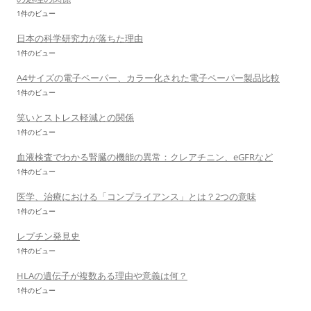
1件のビュー
日本の科学研究力が落ちた理由
1件のビュー
A4サイズの電子ペーパー、カラー化された電子ペーパー製品比較
1件のビュー
笑いとストレス軽減との関係
1件のビュー
血液検査でわかる腎臓の機能の異常：クレアチニン、eGFRなど
1件のビュー
医学、治療における「コンプライアンス」とは？2つの意味
1件のビュー
レプチン発見史
1件のビュー
HLAの遺伝子が複数ある理由や意義は何？
1件のビュー