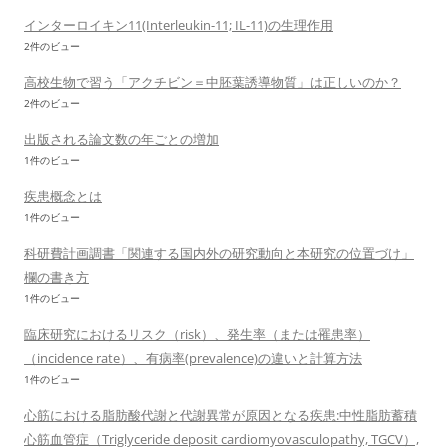
インターロイキン11(Interleukin-11; IL-11)の生理作用
2件のビュー
高校生物で習う「アクチビン＝中胚葉誘導物質」は正しいのか？
2件のビュー
出版される論文数の年ごとの増加
1件のビュー
疾患概念とは
1件のビュー
科研費計画調書「関連する国内外の研究動向と本研究の位置づけ」
欄の書き方
1件のビュー
臨床研究におけるリスク（risk）、発生率（または罹患率）
（incidence rate）、有病率(prevalence)の違いと計算方法
1件のビュー
心筋における脂肪酸代謝と代謝異常が原因となる疾患:中性脂肪蓄積
心筋血管症（Triglyceride deposit cardiomyovasculopathy, TGCV）,