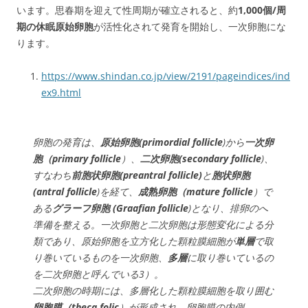
います。思春期を迎えて性
周
期
が
確
立されると、約
1,000個/周
期の休眠原始卵胞
が
活
性
化
さ
れて発
育
を
開
始
し、一
次
卵
胞にな
ります。
https://www.shindan.co.jp/view/2191/pageindices/ind
ex9.html
卵胞の発育は、
原始卵胞(primordial follicle
)から
一次卵
胞（primary follicle
）、
二次卵胞(secondary follicle
)、
すなわち
前胞状卵胞(preantral follicle)
と
胞状卵胞
(antral follicle
)を経て、
成熟卵胞（mature follicle
）で
ある
グラーフ卵胞 (Graafian follicle
)となり、排卵のへ
準備を整える。一次卵胞と二次卵胞は形態変化による分
類であり、原始卵胞を立方化した顆粒膜細胞が
単層
で取
り巻いているものを一次卵胞、
多層
に取り巻いているの
を二次卵胞と呼んでいる3）。
二次卵胞の時期には、多層化した顆粒膜細胞を取り囲む
卵胞膜（theca folic
）が形成され、卵胞膜の内側