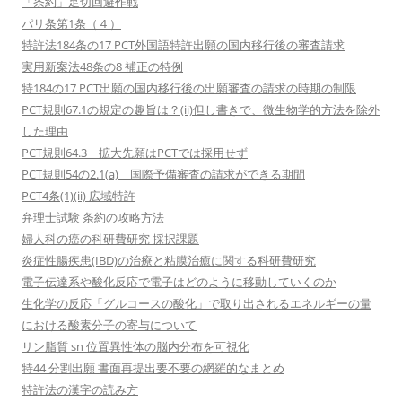
「条約」足切回避作戦
パリ条第1条（４）
特許法184条の17 PCT外国語特許出願の国内移行後の審査請求
実用新案法48条の8 補正の特例
特184の17 PCT出願の国内移行後の出願審査の請求の時期の制限
PCT規則67.1の規定の趣旨は？(ii)但し書きで、微生物学的方法を除外
した理由
PCT規則64.3 拡大先願はPCTでは採用せず
PCT規則54の2.1(a) 国際予備審査の請求ができる期間
PCT4条(1)(ii) 広域特許
弁理士試験 条約の攻略方法
婦人科の癌の科研費研究 採択課題
炎症性腸疾患(IBD)の治療と粘膜治癒に関する科研費研究
電子伝達系や酸化反応で電子はどのように移動していくのか
生化学の反応「グルコースの酸化」で取り出されるエネルギーの量
における酸素分子の寄与について
リン脂質 sn 位置異性体の脳内分布を可視化
特44 分割出願 書面再提出要不要の網羅的なまとめ
特許法の漢字の読み方