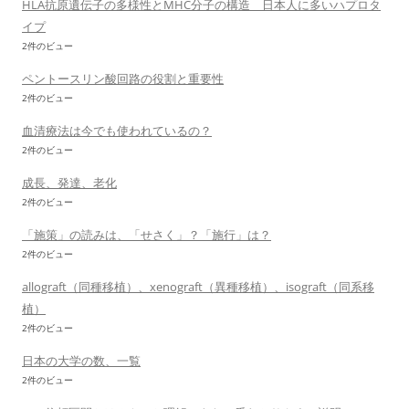
HLA抗原遺伝子の多様性とMHC分子の構造 日本人に多いハプロタ
イプ
2件のビュー
ペントースリン酸回路の役割と重要性
2件のビュー
血清療法は今でも使われているの？
2件のビュー
成長、発達、老化
2件のビュー
「施策」の読みは、「せさく」？「施行」は？
2件のビュー
allograft（同種移植）、xenograft（異種移植）、isograft（同系移
植）
2件のビュー
日本の大学の数、一覧
2件のビュー