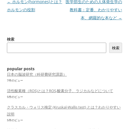
投
←
ホルモン(hormones)とは？
医学部生のための人体発生学の
稿
ホルモンの役割
教科書：定番、わかりやすい
ナ
本、網羅的な本など
→
ビ
ゲ
検索
ー
検索
シ
ョ
ン
popular posts
日本の脳波研究（科研費研究課題）
7件のビュー
活性酸素種（ROS)とは？ROS,酸素分子、ラジカルなどについて
5件のビュー
クラスカル・ウォリス検定 (Kruskal-Wallis test) とは？わかりやすい
説明
5件のビュー