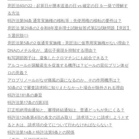
意匠法60の22：起算日が謄本送達の日 vs 確定の日 を一発で理解す
る方法
特許法第94条 通常実施権の移転等：先使用権の移転の要件は？
意匠法 第29条の2 令和8年度弁理士試験短答式筆記試験問題【意匠】
５選択肢(ﾆ)
意匠法第5条の2 仮通常実施権：意匠法に仮専用実施権がない理由？
DNAのメチル化が、遺伝子発現を抑制する理由？
転写調節因子は、凝集したクロマチンにも結合できる？
アルコールが尿酸産生を促進する機序は？ビールの宣伝プリン体ゼ
ロの意義？
アロプリノールがなぜ痛風の薬になるのか、その作用機序は？
50条の2 で審査請求時に知りえたなかった場合が除外される理由
特許法181条の趣旨
特許法第17条の5第3項
訂正拒絶理由通知と、審理終結通知は、普通どっちが先にくる？
特許法126条第4項の条文の読み取り 請求項ごとに請求しようとす
るときは、請求項の全てについて行わなければならない？
特許法第14条と特許法第9条との関係