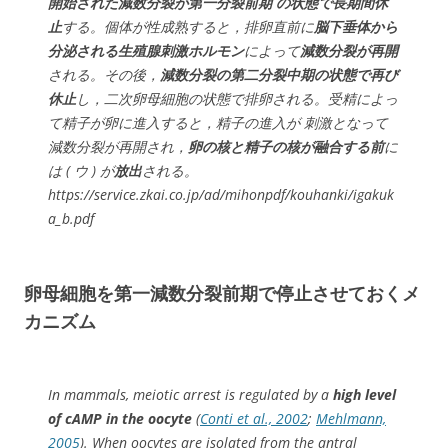
開始された減数分裂が第一分裂前期 の状態で長期間休
止
する。個体が性成熟すると，排卵直前に
脳下垂体から
分泌される生殖腺刺激ホルモン
によって
減数分裂が再開
される。その後，
減数分裂の第二分裂中期の状態で再び
休止
し，二次卵母細胞の状態で排卵される。受精によっ
て精子が卵に進入すると，精子の進入が 刺激となって
減数分裂が再開され，
卵の核と精子の核が融合する前
に
は ( ウ ) が
放出
される。
https://service.zkai.co.jp/ad/mihonpdf/kouhanki/igakuk
a_b.pdf
卵母細胞を第一減数分裂前期で停止させておくメ
カニズム
In mammals, meiotic arrest is regulated by a
high level
of cAMP in the oocyte
(
Conti et al., 2002
;
Mehlmann,
2005
). When oocytes are isolated from the antral