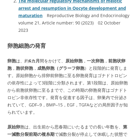
The molecular regulatory mechanisms of meiotic
arrest and resumption in Oocyte development and
maturation
Reproductive Biology and Endocrinology
volume 21, Article number: 90 (2023) 02 October
2023
卵胞細胞の発育
卵胞
は、約
6カ月
間
をかけて、
原始卵胞
，
一次卵胞
，
前胞状卵
胞
，
胞状卵胞
，
成熟卵胞（グラーフ卵胞
）
と
段
階
的
に
発
育しま
す。原
始
卵
胞
か
ら
排
卵
前
卵
胞
に
至
る
卵
胞
発
育
は
ゴ
ナ
ド
ト
ロ
ピ
ン
の
依
存
性
に
よ
って
3
段
階
に
分
類
さ
れます。第
1
段
階
は
、
原
始
卵
胞
か
ら
前
胞
状
卵
胞
に
至
る
ま
で
で、この時期の卵胞発育はゴ
ナ
ド
ト
ロ
ピ
ン
非
依
存
性です。発育を促進する因子は、卵
巣
内で分泌さ
れていて、G
D
F
‒
9
，
B
M
P
‒
1
5
，
E
G
F
，
T
G
F
A
な
どの局
所
因
子が
知
ら
れ
て
います。
原始卵
胞は、出生前から思春期にいたるまでの長い年数を、
第
一減数分裂前期の複糸期
で減
数
分
裂
が
停
止
して休眠した状態で