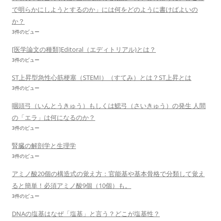
で明らかにしようとするのか」には何をどのように書けばよいの
か？
3件のビュー
[医学論文の種類]Editoral（エディトリアル)とは？
3件のビュー
ST上昇型急性心筋梗塞（STEMI）（すてみ）とは？ST上昇とは
3件のビュー
咽頭弓（いんとうきゅう）もしくは鰓弓（さいきゅう）の発生 人間
の「エラ」は何になるのか？
3件のビュー
腎臓の解剖学と生理学
3件のビュー
アミノ酸20個の構造式の覚え方：官能基や基本骨格で分類して覚え
ると簡単！必須アミノ酸9個（10個）も。
3件のビュー
DNAの塩基はなぜ「塩基」と言う？どこが塩基性？