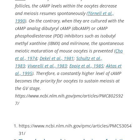
follicles, the cAMP levels within the oocytes decrease
and meiosis resumes spontaneously (
Törnell et al.,
1990
). On the contrary, when they are cultured with the
cAMP analog dibutyryl cAMP (dbcAMP) or cAMP
phosphodiesterase (PDE) inhibitors such as isobutyl
methyl xanthine (IBMX) and milrinone, the spontaneous
meiotic maturation of mouse oocytes is prevented (
Cho
et al., 1974
;
Dekel et al., 1981
;
Schultz et al.,
1983
;
Vivarelli et al., 1983
;
Eppig et al., 1985
;
Aktas et
al., 1995
). Therefore, a constantly higher level of cAMP
becomes the priority for oocytes to sustain meiosis at
the GV stage.
https://www.ncbi.nlm.nih.gov/pmc/articles/PMC802592
7/
https://www.ncbi.nlm.nih.gov/pmc/articles/PMC53054
31/