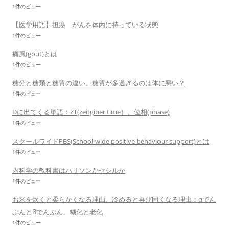
1件のビュー
【医学用語】担癌 がんを体内に持っている状態
1件のビュー
痛風(gout)とは
1件のビュー
糖分と糖類と糖質の違い。糖質が多過ぎるのは体に悪い？
1件のビュー
Dに出てくる単語：ZT(zeitgiber time）、位相(phase)
1件のビュー
スクールワイドPBS(School-wide positive behaviour support)とは
1件のビュー
内科学の教科書はハリソンかセシルか
1件のビュー
お米を炊くと柔らかくなる理由、冷めると再び固くなる理由：αでん
ぷんとβでんぷん、糊化と老化
1件のビュー