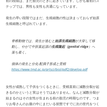
初の段階は、まだ胎児のときに起きています。しかも最初のス
テップでは、男性も女性も共通になっています。
発生の早い段階ではまだ、生殖細胞の性は決まっておらず始原
生殖細胞と呼ばれています。
脊椎動物では、発生が進むと
始原生殖細胞
が大挙して移
動し、やがて中胚葉起源の
生殖隆起（genital ridge
）へ
落ち着く。
個体の発生と分化-配偶子形成と受精
https://www.tmd.ac.jp/artsci/biol/pdf2/develop.pdf
女性が成熟して子供をつくるときに、受精直前に減数分裂が起
きるのかというと実はそうではありません。なんと減数分裂が
始まるのはその女性が生まれる前の胎児の時期なのです。つま
りお母さんのお腹の中にまだいる状態ですでに次の世代をつく