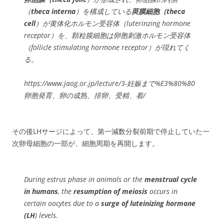
（
theca interna
）を構成している
莢膜細胞（theca
cell
）が黄体化ホルモン受容体（luterinzing hormone
receptor）を、顆粒膜細胞は卵胞刺激ホルモン受容体
（follicle stimulating hormone receptor）が現れてく
る。
https://www.jaog.or.jp/lecture/3-妊娠まで%E3%80%80
卵胞発育、卵の成熟、排卵、受精、着/
その後LHサージによって、第一減数分裂前期で停止していた一
次卵母細胞の一部が、細胞周期を再開します。
During estrus phase in animals or the
menstrual cycle
in humans
, the
resumption of meiosis
occurs in
certain oocytes due to a
surge of luteinizing hormone
(LH
) levels.