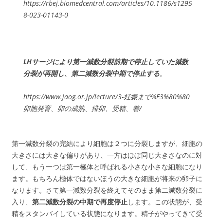
https://rbej.biomedcentral.com/articles/10.1186/s1295
8-023-01143-0
LHサージにより第一減数分裂前期で停止していた減数
分裂が再開し、第二減数分裂中期で停止する
。
https://www.jaog.or.jp/lecture/3-妊娠まで%E3%80%80
卵胞発育、卵の成熟、排卵、受精、着/
第一減数分裂の完結により細胞は２つに分裂しますが、細胞の
大きさには大きな偏りがあり、一方はほぼ同じ大きさなのに対
して、もう一つは第一極体と呼ばれる小さな小さな細胞になり
ます。もちろん極体ではないほうの大きな細胞が将来の卵子に
なります。さて第一減数分裂を終えてそのまま第二減数分裂に
入り、
第二減数分裂の中期で再度停止
します。この状態が、受
精をスタンバイしている状態になります。精子がやってきて受