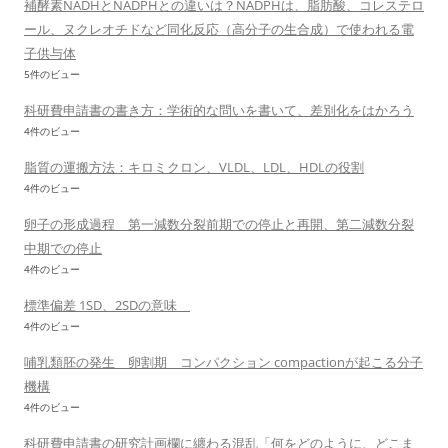
補酵素NADHとNADPHとの違いは？NADPHは、脂肪酸、コレステロ
ール、ヌクレオチドなど同化反応（高分子の生合成）で使われる電
子供与体
5件のビュー
科研費申請書の書き方：学術的な問いを書いて、差別化をはかろう
4件のビュー
脂質の運搬方法：キロミクロン、VLDL、LDL、HDLの役割
4件のビュー
卵子の形成過程 第一減数分裂前期での停止と再開、第二減数分裂
中期での停止
4件のビュー
標準偏差 1SD、2SDの意味
4件のビュー
哺乳類胚の発生 卵割期 コンパクション compactionが起こる分子
機構
4件のビュー
科研費申請書の研究計画欄に纏わる混乱「何をどのように、どこま