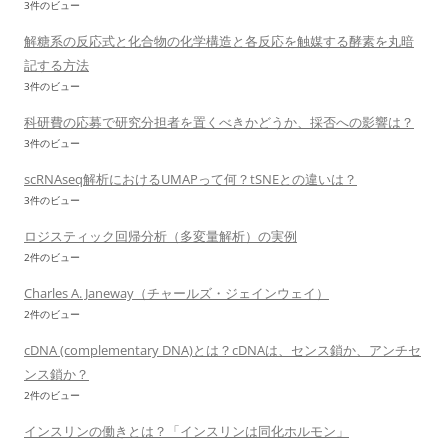
3件のビュー
解糖系の反応式と化合物の化学構造と各反応を触媒する酵素を丸暗
記する方法
3件のビュー
科研費の応募で研究分担者を置くべきかどうか、採否への影響は？
3件のビュー
scRNAseq解析におけるUMAPって何？tSNEとの違いは？
3件のビュー
ロジスティック回帰分析（多変量解析）の実例
2件のビュー
Charles A. Janeway（チャールズ・ジェインウェイ）
2件のビュー
cDNA (complementary DNA)とは？cDNAは、センス鎖か、アンチセ
ンス鎖か？
2件のビュー
インスリンの働きとは？「インスリンは同化ホルモン」