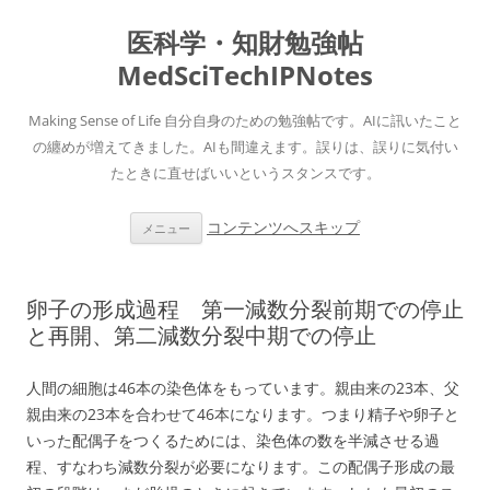
医科学・知財勉強帖
MedSciTechIPNotes
Making Sense of Life 自分自身のための勉強帖です。AIに訊いたこと
の纏めが増えてきました。AIも間違えます。誤りは、誤りに気付い
たときに直せばいいというスタンスです。
コンテンツへスキップ
メニュー
卵子の形成過程 第一減数分裂前期での停止
と再開、第二減数分裂中期での停止
人間の細胞は46本の染色体をもっています。親由来の23本、父
親由来の23本を合わせて46本になります。つまり精子や卵子と
いった配偶子をつくるためには、染色体の数を半減させる過
程、すなわち減数分裂が必要になります。この配偶子形成の最