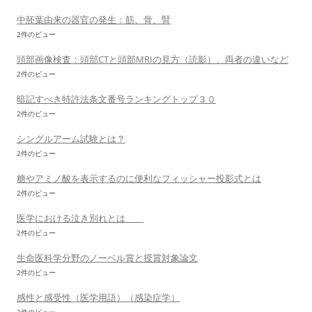
中胚葉由来の器官の発生：筋、骨、腎
2件のビュー
頭部画像検査：頭部CTと頭部MRIの見方（読影）、両者の違いなど
2件のビュー
暗記すべき特許法条文番号ランキングトップ３０
2件のビュー
シングルアーム試験とは？
2件のビュー
糖やアミノ酸を表示するのに便利なフィッシャー投影式とは
2件のビュー
医学における泣き別れとは
2件のビュー
生命医科学分野のノーベル賞と授賞対象論文
2件のビュー
感性と感受性（医学用語）（感染症学）