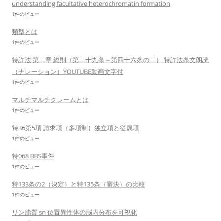
understanding facultative heterochromatin formation
1件のビュー
類型とは
1件のビュー
特許法 第二章 総則（第二十九条～第四十六条の二） 特許法条文朗読
（ナレーション）YOUTUBE動画文字付
1件のビュー
マルチマルチクレームとは
1件のビュー
特36第5項 請求項（多項制）独立項と従属項
1件のビュー
特068 BBS事件
1件のビュー
特133条の2（決定）と特135条（審決）の比較
1件のビュー
リン脂質 sn 位置異性体の脳内分布を可視化