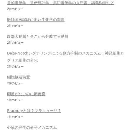
量的遺伝学、遺伝統計学、集団遺伝学の入門書、講義動画など
2件のビュー
医師国家試験に出た生化学の問題
2件のビュー
腹部大動脈とそこから分岐する動脈
2件のビュー
Delta-Notchシグナリングによる側方抑制のメカニズム：神経細胞と
グリア細胞の分化
2件のビュー
細胞接着装置
2件のビュー
卵黄がないのに卵黄嚢
1件のビュー
Brachuryとは？ブラキューリ？
1件のビュー
心臓の発生の分子メカニズム