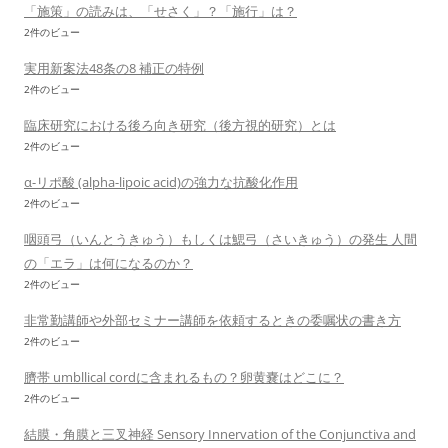
「施策」の読みは、「せさく」？「施行」は？
2件のビュー
実用新案法48条の8 補正の特例
2件のビュー
臨床研究における後ろ向き研究（後方視的研究）とは
2件のビュー
α-リポ酸 (alpha-lipoic acid)の強力な抗酸化作用
2件のビュー
咽頭弓（いんとうきゅう）もしくは鰓弓（さいきゅう）の発生 人間
の「エラ」は何になるのか？
2件のビュー
非常勤講師や外部セミナー講師を依頼するときの委嘱状の書き方
2件のビュー
臍帯 umbllical cordに含まれるもの？卵黄嚢はどこに？
2件のビュー
結膜・角膜と三叉神経 Sensory Innervation of the Conjunctiva and