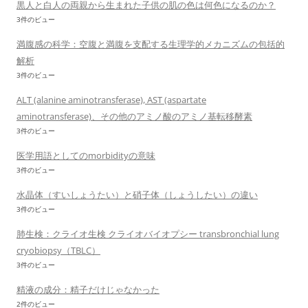
黒人と白人の両親から生まれた子供の肌の色は何色になるのか？
3件のビュー
満腹感の科学：空腹と満腹を支配する生理学的メカニズムの包括的
解析
3件のビュー
ALT (alanine aminotransferase), AST (aspartate
aminotransferase)、その他のアミノ酸のアミノ基転移酵素
3件のビュー
医学用語としてのmorbidityの意味
3件のビュー
水晶体（すいしょうたい）と硝子体（しょうしたい）の違い
3件のビュー
肺生検：クライオ生検 クライオバイオプシー transbronchial lung
cryobiopsy（TBLC）
3件のビュー
精液の成分：精子だけじゃなかった
2件のビュー