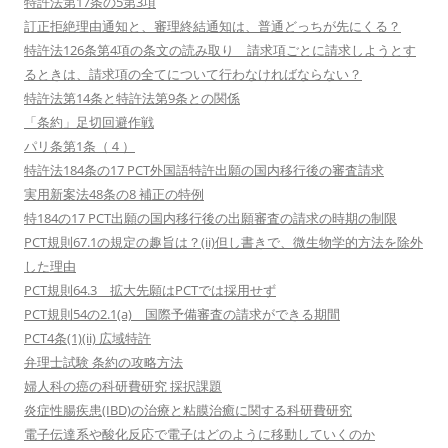
特許法第17条の5第3項
訂正拒絶理由通知と、審理終結通知は、普通どっちが先にくる？
特許法126条第4項の条文の読み取り 請求項ごとに請求しようとす
るときは、請求項の全てについて行わなければならない？
特許法第14条と特許法第9条との関係
「条約」足切回避作戦
パリ条第1条（４）
特許法184条の17 PCT外国語特許出願の国内移行後の審査請求
実用新案法48条の8 補正の特例
特184の17 PCT出願の国内移行後の出願審査の請求の時期の制限
PCT規則67.1の規定の趣旨は？(ii)但し書きで、微生物学的方法を除外
した理由
PCT規則64.3 拡大先願はPCTでは採用せず
PCT規則54の2.1(a) 国際予備審査の請求ができる期間
PCT4条(1)(ii) 広域特許
弁理士試験 条約の攻略方法
婦人科の癌の科研費研究 採択課題
炎症性腸疾患(IBD)の治療と粘膜治癒に関する科研費研究
電子伝達系や酸化反応で電子はどのように移動していくのか