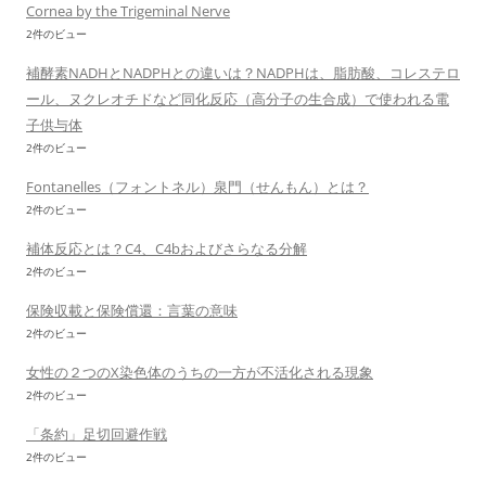
Cornea by the Trigeminal Nerve
2件のビュー
補酵素NADHとNADPHとの違いは？NADPHは、脂肪酸、コレステロ
ール、ヌクレオチドなど同化反応（高分子の生合成）で使われる電
子供与体
2件のビュー
Fontanelles（フォントネル）泉門（せんもん）とは？
2件のビュー
補体反応とは？C4、C4bおよびさらなる分解
2件のビュー
保険収載と保険償還：言葉の意味
2件のビュー
女性の２つのX染色体のうちの一方が不活化される現象
2件のビュー
「条約」足切回避作戦
2件のビュー