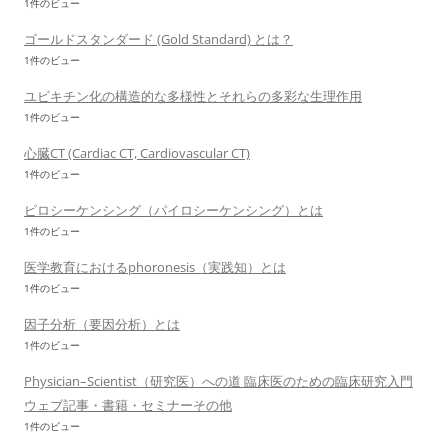
1件のビュー
ゴールドスタンダード (Gold Standard) とは？
1件のビュー
ユビキチン化の構造的な多様性とそれらの多彩な生理作用
1件のビュー
心臓CT (Cardiac CT, Cardiovascular CT)
1件のビュー
ピロシーケンシング（パイロシーケンシング）とは
1件のビュー
医学教育におけるphoronesis（実践知）とは
1件のビュー
因子分析（要因分析）とは
1件のビュー
Physician–Scientist（研究医）への道 臨床医のための臨床研究入門
ウェブ記事・書籍・セミナーその他
1件のビュー