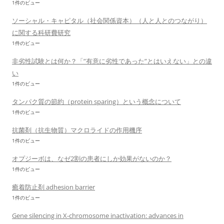
1件のビュー
ソーシャル・キャピタル（社会関係資本）（人と人とのつながり）
に関する科研費研究
1件のビュー
非劣性試験とは何か？「”有意に劣性であった”とはいえない」との違
い
1件のビュー
タンパク質の節約（protein sparing）という概念について
1件のビュー
抗菌剤（抗生物質）マクロライドの作用機序
1件のビュー
オプジーボは、なゼ2割の患者にしか効果がないのか？
1件のビュー
癒着防止剤 adhesion barrier
1件のビュー
Gene silencing in X-chromosome inactivation: advances in