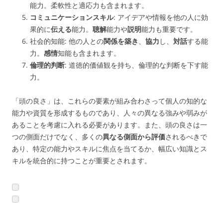
能力。柔軟性と適応力も含まれます。
コミュニケーションスキル
: アイデアや情報を他の人に効
果的に
伝える
能力。
聴解
能力や
説明
能力も重要です。
社会的知能: 他の人との
関係を築き
、
協力
し、
対話
する能
力。
感情
知能も含まれます。
倫理的判断
: 道徳的価値観を持ち、倫理的な判断を下す能
力。
「頭の良さ」は、これらの要素が組み合わさって個人の知的な
能力や資質を形成するものであり、人々の異なる強みや弱みが
あることを考慮に入れる必要があります。また、頭の良さは一
つの側面だけでなく、多くの
異なる側面から評価
されるべきで
あり、特定の能力やスキルに焦点を当てるか、幅広い知識とス
キルを統合的に持つことが重要とされます。