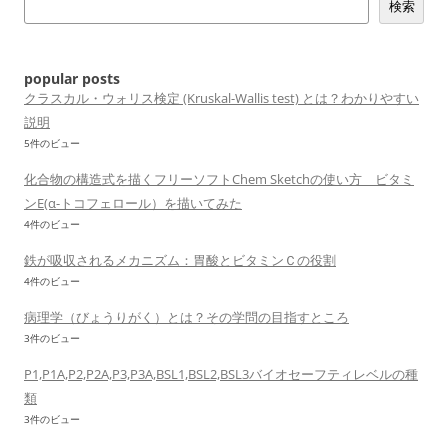
検索
ョ
ン
popular posts
クラスカル・ウォリス検定 (Kruskal-Wallis test) とは？わかりやすい
説明
5件のビュー
化合物の構造式を描くフリーソフトChem Sketchの使い方 ビタミ
ンE(α-トコフェロール）を描いてみた
4件のビュー
鉄が吸収されるメカニズム：胃酸とビタミンＣの役割
4件のビュー
病理学（びょうりがく）とは？その学問の目指すところ
3件のビュー
P1,P1A,P2,P2A,P3,P3A,BSL1,BSL2,BSL3バイオセーフティレベルの種
類
3件のビュー