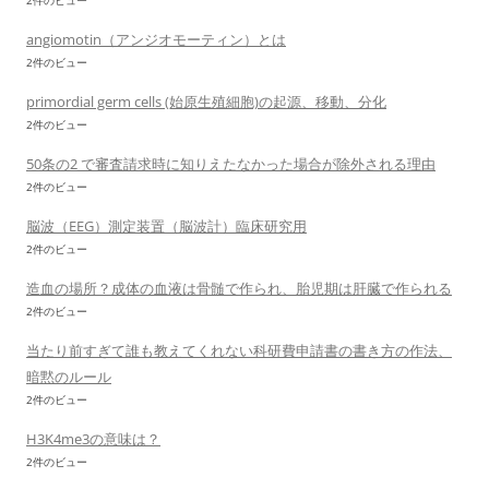
2件のビュー
angiomotin（アンジオモーティン）とは
2件のビュー
primordial germ cells (始原生殖細胞)の起源、移動、分化
2件のビュー
50条の2 で審査請求時に知りえたなかった場合が除外される理由
2件のビュー
脳波（EEG）測定装置（脳波計）臨床研究用
2件のビュー
造血の場所？成体の血液は骨髄で作られ、胎児期は肝臓で作られる
2件のビュー
当たり前すぎて誰も教えてくれない科研費申請書の書き方の作法、
暗黙のルール
2件のビュー
H3K4me3の意味は？
2件のビュー