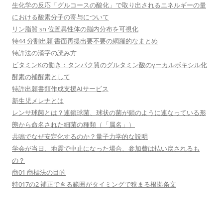
生化学の反応「グルコースの酸化」で取り出されるエネルギーの量
における酸素分子の寄与について
リン脂質 sn 位置異性体の脳内分布を可視化
特44 分割出願 書面再提出要不要の網羅的なまとめ
特許法の漢字の読み方
ビタミンKの働き：タンパク質のグルタミン酸のγーカルボキシル化
酵素の補酵素として
特許出願書類作成支援AIサービス
新生児メレナとは
レンサ球菌とは？連鎖球菌、球状の菌が鎖のように連なっている形
態から命名された細菌の種類（「属名」）
共鳴でなぜ安定化するのか？量子力学的な説明
学会が当日、地震で中止になった場合、参加費は払い戻されるも
の？
商01 商標法の目的
特017の2 補正できる範囲がタイミングで狭まる根拠条文