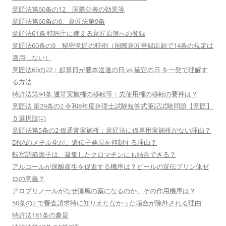
意匠法第60条の12 国際公表の効果等
意匠法第60条の6、意匠法第9条
意匠法61条 特許庁に備える意匠原簿への登録
意匠法60条の9 秘密意匠の特例（国際意匠登録出願で14条の規定は
適用しない）
意匠法60の22：起算日が謄本送達の日 vs 確定の日 を一発で理解す
る方法
特許法第94条 通常実施権の移転等：先使用権の移転の要件は？
意匠法 第29条の2 令和8年度弁理士試験短答式筆記試験問題【意匠】
５選択肢(ﾆ)
意匠法第5条の2 仮通常実施権：意匠法に仮専用実施権がない理由？
DNAのメチル化が、遺伝子発現を抑制する理由？
転写調節因子は、凝集したクロマチンにも結合できる？
アルコールが尿酸産生を促進する機序は？ビールの宣伝プリン体ゼ
ロの意義？
アロプリノールがなぜ痛風の薬になるのか、その作用機序は？
50条の2 で審査請求時に知りえたなかった場合が除外される理由
特許法181条の趣旨