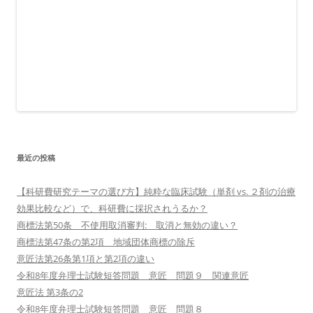
最近の投稿
【科研費研究テーマの選び方】純粋な臨床試験（単剤 vs. ２剤の治療
効果比較など）で、科研費に採択されうるか？
商標法第50条 不使用取消審判: 取消と無効の違い？
商標法第47条の第2項 地域団体商標の除斥
意匠法第26条第1項と第2項の違い
令和8年度弁理士試験短答問題 意匠 問題９ 関連意匠
意匠法 第3条の2
令和8年度弁理士試験短答問題 意匠 問題８