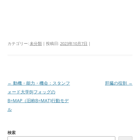
カテゴリー:
未分類
| 投稿日:
2023年10月7日
|
投
←
動機・能力・機会：スタンフ
肝臓の役割
→
稿
ォード大学BJフォッグの
ナ
B=MAP（旧称B=MAT)行動モデ
ビ
ル
ゲ
ー
検索
シ