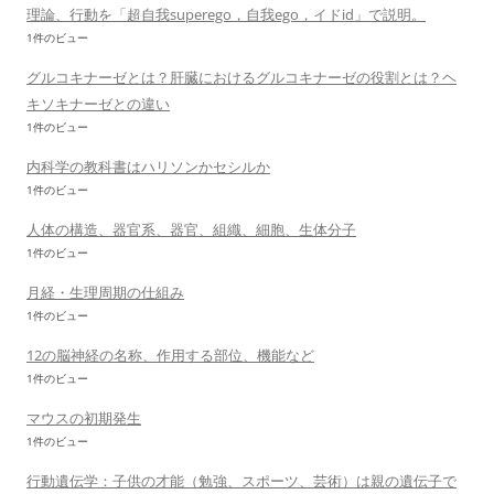
理論、行動を「超自我superego，自我ego，イドid」で説明。
1件のビュー
グルコキナーゼとは？肝臓におけるグルコキナーゼの役割とは？ヘ
キソキナーゼとの違い
1件のビュー
内科学の教科書はハリソンかセシルか
1件のビュー
人体の構造、器官系、器官、組織、細胞、生体分子
1件のビュー
月経・生理周期の仕組み
1件のビュー
12の脳神経の名称、作用する部位、機能など
1件のビュー
マウスの初期発生
1件のビュー
行動遺伝学：子供の才能（勉強、スポーツ、芸術）は親の遺伝子で