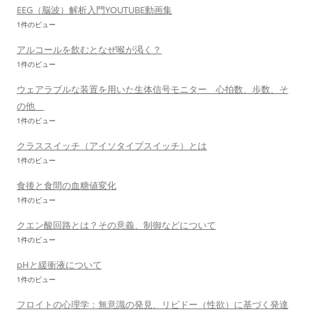
EEG（脳波）解析入門YOUTUBE動画集
1件のビュー
アルコールを飲むとなぜ喉が渇く？
1件のビュー
ウェアラブルな装置を用いた生体信号モニター 心拍数、歩数、そ
の他
1件のビュー
クラススイッチ（アイソタイプスイッチ）とは
1件のビュー
食後と食間の血糖値変化
1件のビュー
クエン酸回路とは？その意義、制御などについて
1件のビュー
pHと緩衝液について
1件のビュー
フロイトの心理学：無意識の発見、リビドー（性欲）に基づく発達