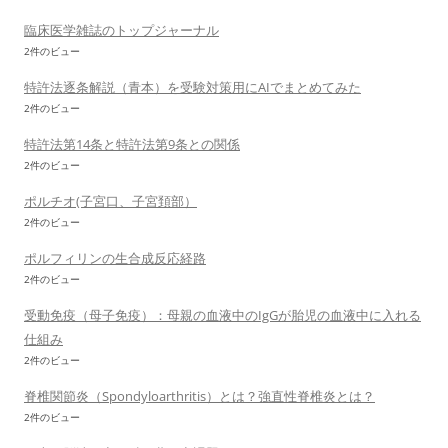
臨床医学雑誌のトップジャーナル
2件のビュー
特許法逐条解説（青本）を受験対策用にAIでまとめてみた
2件のビュー
特許法第14条と特許法第9条との関係
2件のビュー
ポルチオ(子宮口、子宮頚部）
2件のビュー
ポルフィリンの生合成反応経路
2件のビュー
受動免疫（母子免疫）：母親の血液中のIgGが胎児の血液中に入れる
仕組み
2件のビュー
脊椎関節炎（Spondyloarthritis）とは？強直性脊椎炎とは？
2件のビュー