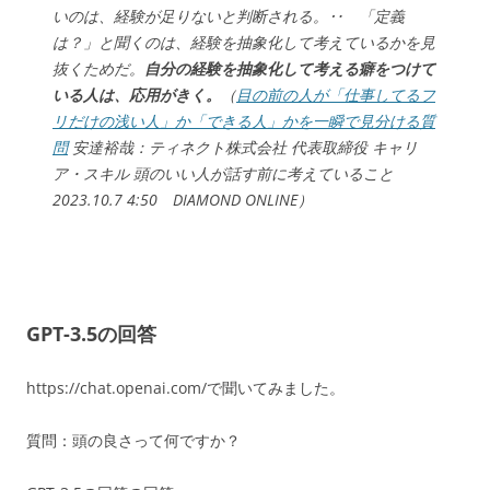
いのは、経験が足りないと判断される。‥ 「定義
は？」と聞くのは、経験を抽象化して考えているかを見
抜くためだ。
自分の経験を抽象化して考える癖をつけて
いる人は、応用がきく。
（
目の前の人が「仕事してるフ
リだけの浅い人」か「できる人」かを一瞬で見分ける質
問
安達裕哉：ティネクト株式会社 代表取締役 キャリ
ア・スキル 頭のいい人が話す前に考えていること
2023.10.7 4:50 DIAMOND ONLINE）
GPT-3.5の回答
https://chat.openai.com/で聞いてみました。
質問：頭の良さって何ですか？