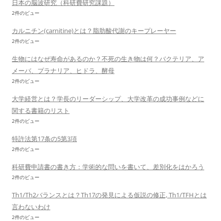
日本の脳波研究（科研費研究課題）
2件のビュー
カルニチン(carnitine)とは？脂肪酸代謝のキープレーヤー
2件のビュー
生物にはなぜ寿命があるのか？不死の生き物は何？バクテリア、ア
メーバ、プラナリア、ヒドラ、酵母
2件のビュー
大学経営とは？学長のリーダーシップ、大学改革の成功事例などに
関する書籍のリスト
2件のビュー
特許法第17条の5第3項
2件のビュー
科研費申請書の書き方：学術的な問いを書いて、差別化をはかろう
2件のビュー
Th1/Th2バランスとは？Th17の発見による仮説の修正, Th1/TFHとは
言わないわけ
2件のビュー