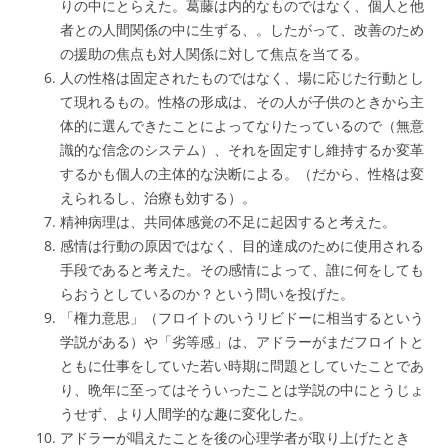
りの中にとらえた。葛藤は内的なものではなく、個人と他
者との人間関係の中に生ずる、。したがって、改善のため
の援助の焦点も対人関係に対して焦点を当てる。
人の性格は固定されたものではなく、場に応じた行動とし
て現れるもの。性格の形成は、その人が子供のときから主
体的に選んできたことによってなりたっているので（無意
識的な信念のシステム）、それを固定すし維持するか変革
するかも個人の主体的な決断による。（だから、性格は変
えられるし、治療も効する）。
精神病理は、共同体感覚の不足に起因すると考えた。
感情は行動の原因ではなく、目的達成のために使用される
手段であると考えた。その感情によって、誰に何をしても
らおうとしているのか？という問いを投げた。
「権力意思」（フロイトのいうリビドーに相当するという
学説がある）や「劣等感」は、アドラーがまだフロイトと
ともに仕事をしていた若い時期に問題としていたことであ
り、晩年に至ってはそういったことは学説の中にとうじょ
うせず、より人間学的な趣に変化した。
アドラーが唱えたことを後の心理学者が取り上げたとき