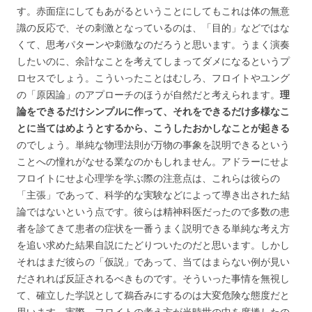
す。赤面症にしてもあがるということにしてもこれは体の無意
識の反応で、その刺激となっているのは、「目的」などではな
くて、思考パターンや刺激なのだろうと思います。うまく演奏
したいのに、余計なことを考えてしまってダメになるというプ
ロセスでしょう。こういったことはむしろ、フロイトやユング
の「原因論」のアプローチのほうが自然だと考えられます。
理
論をできるだけシンプルに作って、それをできるだけ多様なこ
とに当てはめようとするから、こうしたおかしなことが起きる
のでしょう。単純な物理法則が万物の事象を説明できるという
ことへの憧れがなせる業なのかもしれません。アドラーにせよ
フロイトにせよ心理学を学ぶ際の注意点は、これらは彼らの
「主張」であって、科学的な実験などによって導き出された結
論ではないという点です。彼らは精神科医だったので多数の患
者を診てきて患者の症状を一番うまく説明できる単純な考え方
を追い求めた結果自説にたどりついたのだと思います。しかし
それはまだ彼らの「仮説」であって、当てはまらない例が見い
だされれば反証されるべきものです。そういった事情を無視し
て、確立した学説として鵜呑みにするのは大変危険な態度だと
思います。実際、フロイトの考え方が当時世の中を席捲したの