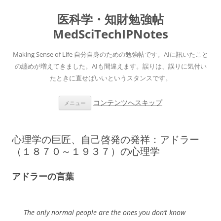
医科学・知財勉強帖
MedSciTechIPNotes
Making Sense of Life 自分自身のための勉強帖です。AIに訊いたこと
の纏めが増えてきました。AIも間違えます。誤りは、誤りに気付い
たときに直せばいいというスタンスです。
コンテンツへスキップ
メニュー
心理学の巨匠、自己啓発の発祥：アドラー
（１８７０～１９３７）の心理学
アドラーの言葉
The only normal people are the ones you don’t know