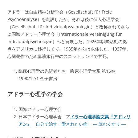
アドラーは自由精神分析学会（Gesellschaft für Freie
Psychoanalyse）を創設したが、それは後に個人心理学会
（Gesellschaft für Individualpsychologie）と改称されてさら
に国際アドラー心理学会（Internationale Vereinigung für
Individualpsychologie）へと発展した。1926年以降活動の拠
点をアメリカに移行してて、1935年からは永住した。1937年、
心臓発作のため講演旅行中のスコットランドで客死。
臨床心理学の先駆者たち 臨床心理学大系 第16巻
1990/12/1 金子書房
アドラー心理学の学会
国際アドラー心理学会
日本アドラー心理学会 ア
ドラー心理学論文集『アドレリ
アン』
自分で治す「愛されたい病」 ― 読むくすり ―