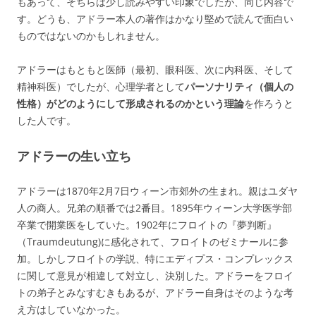
もあって、そちらは少し読みやすい印象でしたが、同じ内容で
す。どうも、アドラー本人の著作はかなり堅めで読んで面白い
ものではないのかもしれません。
アドラーはもともと医師（最初、眼科医、次に内科医、そして
精神科医）でしたが、心理学者として
パーソナリティ（個人の
性格）がどのようにして形成されるのかという理論
を作ろうと
した人です。
アドラーの生い立ち
アドラーは1870年2月7日ウィーン市郊外の生まれ。親はユダヤ
人の商人。兄弟の順番では2番目。1895年ウィーン大学医学部
卒業で開業医をしていた。1902年にフロイトの『夢判断』
（Traumdeutung)に感化されて、フロイトのゼミナールに参
加。しかしフロイトの学説、特にエディプス・コンプレックス
に関して意見が相違して対立し、決別した。アドラーをフロイ
トの弟子とみなすむきもあるが、アドラー自身はそのような考
え方はしていなかった。