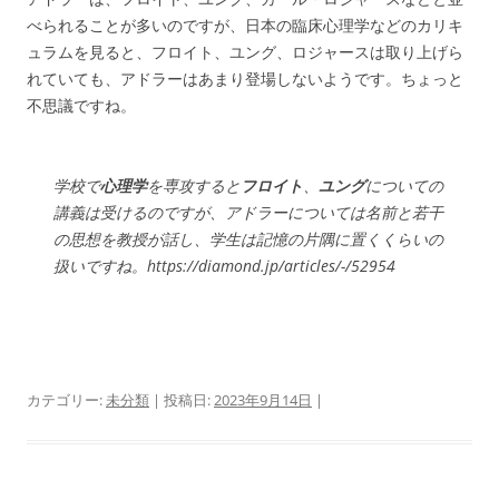
べられることが多いのですが、日本の臨床心理学などのカリキ
ュラムを見ると、フロイト、ユング、ロジャースは取り上げら
れていても、アドラーはあまり登場しないようです。ちょっと
不思議ですね。
学校で
心理学
を専攻すると
フロイト
、
ユング
についての
講義は受けるのですが、アドラーについては名前と若干
の思想を教授が話し、学生は記憶の片隅に置くくらいの
扱いですね。https://diamond.jp/articles/-/52954
カテゴリー:
未分類
| 投稿日:
2023年9月14日
|