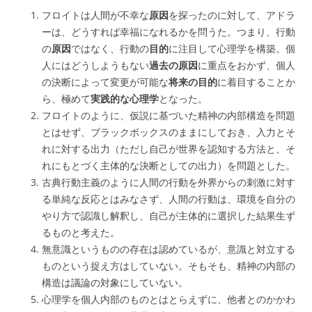
フロイトは人間が不幸な
原因
を探ったのに対して、アドラ
ーは、どうすれば幸福になれるかを問うた。つまり、行動
の
原因
ではなく、行動の
目的
に注目して心理学を構築。個
人にはどうしようもない
過去の原因
に重点をおかず、個人
の決断によって変更が可能な
将来の目的
に着目することか
ら、極めて
実践的な心理学
となった。
フロイトのように、仮説に基づいた精神の内部構造を問題
とはせず、ブラックボックスのままにしておき、入力とそ
れに対する出力（ただし自己が世界を認知する方法と、そ
れにもとづく主体的な決断としての出力）を問題とした。
古典行動主義のように人間の行動を外界からの刺激に対す
る単純な反応とはみなさず、人間の行動は、環境を自分の
やり方で認識し解釈し、自己が主体的に選択した結果生ず
るものと考えた。
無意識というものの存在は認めているが、意識と対立する
ものという捉え方はしていない。そもそも、精神の内部の
構造は議論の対象にしていない。
心理学を個人内部のものとはとらえずに、他者とのかかわ