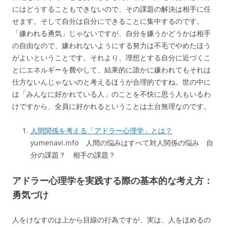
にはどうすることもできないので、その課題の解決は相手に任
せます。そして自分は自分にできることに集中するのです。
「嫌われる勇気」じゃないですが、自分を嫌うかどうかは相手
の自由なので、嫌われないようにする努力は不毛でやめたほう
がよいということです。それより、理想とする自分に近づくこ
とにエネルギーを費やして、結果的に誰かに嫌われてもそれは
仕方ないんじゃないのと考えるほうが合理的ですね。世の中に
は「みんなに好かれている人」のことを不快に思う人もいるわ
けですから、全員に好かれるということは土台無理なのです。
人間関係を考える「アドラー心理学」とは？
yumenavi.info 人間の悩みはすべて対人関係の悩み 自
分の課題？ 相手の課題？
アドラー心理学を実践する際の基本的な考え方：
勇気づけ
人をけなすのは上から目線の行為ですが、実は、人をほめるの