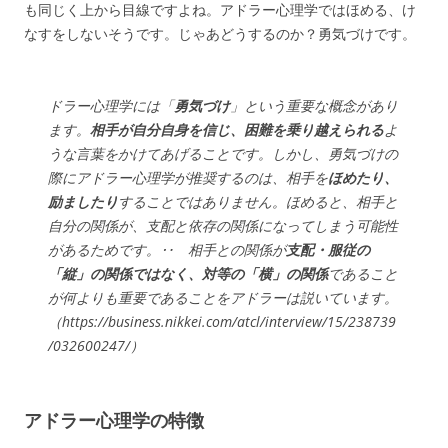
も同じく上から目線ですよね。アドラー心理学ではほめる、け
なすをしないそうです。じゃあどうするのか？勇気づけです。
ドラー心理学には「
勇気づけ
」という重要な概念があり
ます。
相手が自分自身を信じ、困難を乗り越えられる
よ
うな言葉をかけてあげることです。しかし、勇気づけの
際にアドラー心理学が推奨するのは、相手を
ほめたり、
励ましたり
することではありません。ほめると、相手と
自分の関係が、支配と依存の関係になってしまう可能性
があるためです。‥ 相手との関係が
支配・服従の
「縦」の関係ではなく、対等の「横」の関係
であること
が何よりも重要であることをアドラーは説いています。
（https://business.nikkei.com/atcl/interview/15/238739
/032600247/）
アドラー心理学の特徴