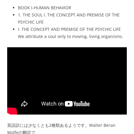
BOOK I-HUMAN BEHAVIOR
1. THE SOUL I. THE CONCEPT AND PREMISE OF THE
PSYCHIC LIFE
I. THE CONCEPT AND PREMISE OF THE PSYCHIC LIFE
We attribute a soul only to moving, living organisms.
英語訳には少なくとも2種類あるようです。Walter Beran
Wolfeの翻訳で、