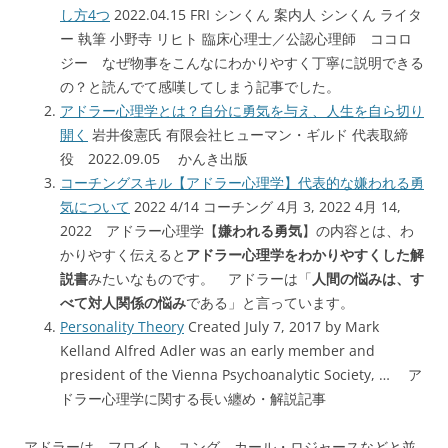
し方4つ
2022.04.15 FRI シンくん 案内人 シンくん ライタ
ー 執筆 小野寺 リヒト 臨床心理士／公認心理師 ココロ
ジー なぜ物事をこんなにわかりやすく丁寧に説明できる
の？と読んでて感嘆してしまう記事でした。
アドラー心理学とは？自分に勇気を与え、人生を自ら切り
開く
岩井俊憲氏 有限会社ヒューマン・ギルド 代表取締
役 2022.09.05 かんき出版
コーチングスキル【アドラー心理学】代表的な嫌われる勇
気について
2022 4/14 コーチング 4月 3, 2022 4月 14,
2022 アドラー心理学【
嫌われる勇気
】の内容とは、わ
かりやすく伝えると
アドラー心理学をわかりやすくした解
説書
みたいなものです。 アドラーは「
人間の悩みは、す
べて対人関係の悩み
である」と言っています。
Personality Theory
Created July 7, 2017 by Mark
Kelland Alfred Adler was an early member and
president of the Vienna Psychoanalytic Society, … ア
ドラー心理学に関する長い纏め・解説記事
アドラーは、フロイト、ユング、カール・ロジャースなどと並