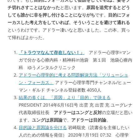
チ切れさすことはなかった
と思います。
原因を追究するとどう
しても誰かに非を押し付けることになりがち
です。
目的にフォ
ーカスした考え方をしていれば、そういうことを避けて通れる
というわけです。アドラー凄いなと思いました。この本、買っ
て帰ればよかった。
「トラウマなんて存在しない！」
アドラー心理学=マン
ガで分かる心療内科・精神科in池袋 第１回 池袋心療内
科 ゆうメンタルクリニック
アドラー心理学的に考える問題解決方法「ソリューショ
ン・フォーカス」
アドラー心理学専門チャンネル/ヒュー
マン・ギルド チャンネル登録者数 4050人
結果の多くは、「原因」より「目的」で決まる
PRESIDENT 2014年6月16日号 出雲 充 出雲 充 ユーグレナ
代表取締役社長
アドラーはユングと反対
の立場だと思い
ます。
ユングは原因論
で、
アドラーは目的論
。
目的論と原因論を分ける
岩崎聡史（読書会を主催したい
人のための情報を発信） 2020年1月19日 07:32 心理学