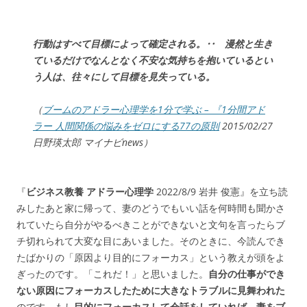
行動はすべて目標によって確定される。‥ 漫然と生き
ているだけでなんとなく不安な気持ちを抱いているとい
う人は、往々にして目標を見失っている。
（
ブームのアドラー心理学を1分で学ぶ – 『1分間アド
ラー 人間関係の悩みをゼロにする77の原則
2015/02/27
日野瑛太郎 マイナビnews）
『
ビジネス教養 アドラー心理学
2022/8/9 岩井 俊憲』を立ち読
みしたあと家に帰って、妻のどうでもいい話を何時間も聞かさ
れていたら自分がやるべきことができないと文句を言ったらブ
チ切れられて大変な目にあいました。そのときに、今読んでき
たばかりの「原因より目的にフォーカス」という教えが頭をよ
ぎったのです。「これだ！」と思いました。
自分の仕事ができ
ない
原因にフォーカスしたために大きなトラブルに見舞われた
のです。もし
目的にフォーカスして会話をしていれば、妻をブ