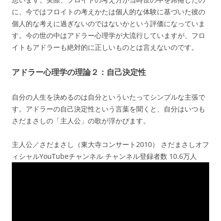
に、今ではフロイトの考えかたは個人的な体験に基づいた彼の
個人的な考えに過ぎないのではないかという評価になっていま
す。今の世の中はアドラー心理学が大流行していますが、フロ
イトもアドラーも絶対的に正しいものとは言えないのです。
アドラー心理学の理論２：自己決定性
自分の人生を決めるのは自分といういたってシンプルな主張で
す。アドラーの自己決定性という言葉を聞くと、自分はいつも
さだまさしの「主人公」の歌が浮かびます。
主人公／さだまさし（東大寺コンサート2010） さだまさしオフ
ィシャルYouTubeチャンネル チャンネル登録者数 10.6万人