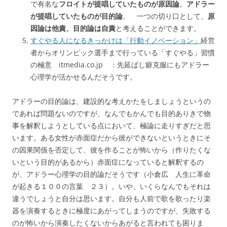
で有名な
フロイトが提唱していたものが原因論
。
アドラー
が提唱していたものが目的論
。 一つの切り口として、
原
因論は他責、目的論は自責
と考えることができます。
すぐやる人になるきっかけは「行動イノベーション」
経営
者からオリンピック選手まで行っている「すぐやる」習慣
の極意 itmedia.co.jp ：先延ばし癖克服にもアドラー
心理学が活かせるんだそうです。
アドラーの目的論は、建設的な考えかたをしましょうというの
であれば問題ないのですが、なんでもかんでも目的ありきで物
事を解釈しようとしている点において、極論に走りすぎだと思
います。ある女性が赤面症だから彼ができないというときにそ
の因果関係を否定して、彼を作ることが怖いから（作りたくな
いという目的があるから）赤面症になっていると解釈するの
が、アドラー心理学の目的論だそうです（小倉広 人生に革命
が起きる１００の言葉 ２３）。いや、いくらなんでもそれは
違うでしょうと自分は思います。自分も人前で歌を歌ったり楽
器を演奏するときに極度にあがってしまうのですが、失敗する
のが怖いから演奏したくないからあがると言われても困りま