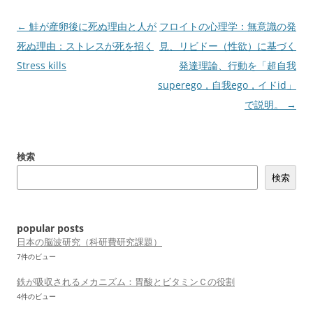
投
←
鮭が産卵後に死ぬ理由と人が
フロイトの心理学：無意識の発
稿
死ぬ理由：ストレスが死を招く
見、リビドー（性欲）に基づく
ナ
Stress kills
発達理論、行動を「超自我
ビ
superego，自我ego，イドid」
ゲ
で説明。
→
ー
シ
検索
ョ
検索
ン
popular posts
日本の脳波研究（科研費研究課題）
7件のビュー
鉄が吸収されるメカニズム：胃酸とビタミンＣの役割
4件のビュー