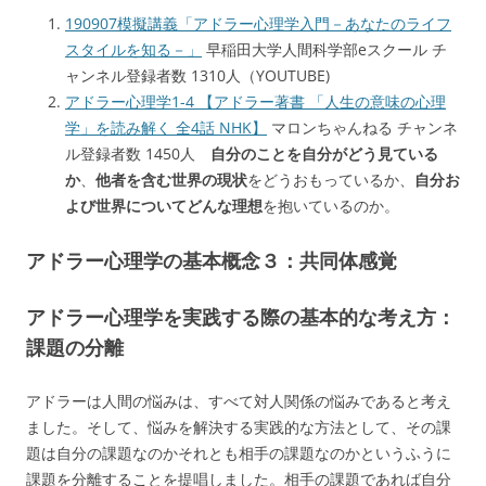
190907模擬講義「アドラー心理学入門－あなたのライフ
スタイルを知る－」
早稲田大学人間科学部eスクール チ
ャンネル登録者数 1310人（YOUTUBE)
アドラー心理学1-4 【アドラー著書 「人生の意味の心理
学」を読み解く 全4話 NHK】
マロンちゃんねる チャンネ
ル登録者数 1450人
自分のことを自分がどう見ている
か
、
他者を含む世界の現状
をどうおもっているか、
自分お
よび世界についてどんな理想
を抱いているのか。
アドラー心理学の基本概念３：共同体感覚
アドラー心理学を実践する際の基本的な考え方：
課題の分離
アドラーは人間の悩みは、すべて対人関係の悩みであると考え
ました。そして、悩みを解決する実践的な方法として、その課
題は自分の課題なのかそれとも相手の課題なのかというふうに
課題を分離することを提唱しました。相手の課題であれば自分