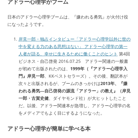
アドラー心理学がブーム
日本のアドラー心理学ブームは、『嫌われる勇気』が火付け役
になったようです。
岸見一郎・独占インタビュー「アドラー心理学以外に世の
中を変える力のある思想はない」 アドラー心理学の第一
人者が語る、幸せに生きるために働くことのヒント
第4回
ビジネス・自己啓発 2016.07.25 アドラー関連の一般書
が初めて出版されたのは、
1999年（『アドラー心理学入
門』岸見一郎
、KKベストセラーズ）。その後、翻訳本が
次々と出版されるが、ブームのきっかけは
2013年、『嫌
われる勇気―自己啓発の源流「アドラー」の教え』（岸見
一郎・古賀史健
、ダイヤモンド社）が大ヒットしたこと
だ。以後、アドラー関連本が急増し、アドラー心理学の名
をメディアでもよく目にするようになった。
アドラー心理学が簡単に学べる本