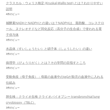
クラスカル・ウォリス検定 (Kruskal-Wallis test) とは？わかりやすい
説明
4件のビュー
補酵素NADHとNADPHとの違いは？NADPHは、脂肪酸、コレステロ
ール、ヌクレオチドなど同化反応（高分子の生合成）で使われる電
子供与体
3件のビュー
水晶体（すいしょうたい）と硝子体（しょうしたい）の違い
3件のビュー
病理学（びょうりがく）とは？その学問の目指すところ
3件のビュー
受動免疫（母子免疫）：母親の血液中のIgGが胎児の血液中に入れる
仕組み
3件のビュー
肺生検：クライオ生検 クライオバイオプシー transbronchial lung
cryobiopsy（TBLC）
3件のビュー