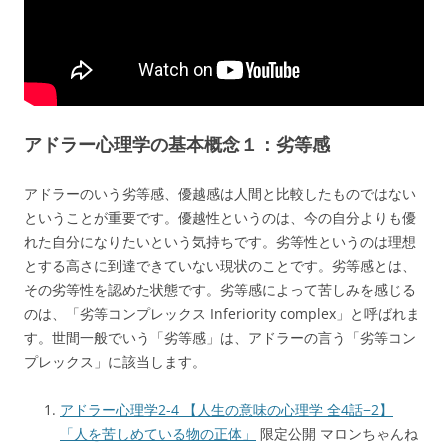
アドラー心理学の基本概念１：劣等感
アドラーのいう劣等感、優越感は人間と比較したものではない
ということが重要です。優越性というのは、今の自分よりも優
れた自分になりたいという気持ちです。劣等性というのは理想
とする高さに到達できていない現状のことです。劣等感とは、
その劣等性を認めた状態です。劣等感によって苦しみを感じる
のは、「劣等コンプレックス Inferiority complex」と呼ばれま
す。世間一般でいう「劣等感」は、アドラーの言う「劣等コン
プレックス」に該当します。
アドラー心理学2-4 【人生の意味の心理学 全4話−2】
「人を苦しめている物の正体」
限定公開 マロンちゃんね