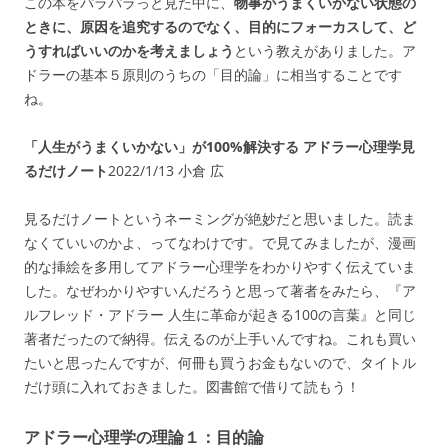
この本をパラパラっと見た中に、
物事がうまくいかない状態の
ときに、原因を追究するのでなく、目的にフォーカスして、ど
うすればいいのかを考えましょう
という教えがありました。ア
ドラーの基本５原則のうちの「目的論」に相当することです
ね。
「人生がうまくいかない」が100%解決する アドラー心理学見
るだけノート
2022/1/13 小倉 広
見るだけノートというネーミングが絶妙だと思いました。読ま
なくていいのかよ、ってなわけです。で見てみましたが、漫画
的な挿絵を多用してアドラー心理学をわかりやすく伝えていま
した。なぜわかりやすいんだろうと思って著者をみたら、『ア
ルフレッド・アドラー 人生に革命が起きる100の言葉』と同じ
著者だったので納得。伝えるのが上手いんですね。これも買い
たいと思ったんですが、何冊も買うお金もないので、タイトル
だけ頭に入れておきました。図書館で借りて読もう！
アドラー心理学の理論１：目的論