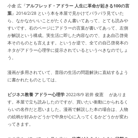
小倉 広『
アルフレッド・アドラー 人生に革命が起きる100の言
葉
』2014/2/28 という本を本屋で見かけてパラパラ見ていた
ら、なかなかいいことがたくさん書いてあって、とても読みや
すいです。右のページにアドラーの言葉が書いてあって、左側
が解説という構成。実生活に即した内容なので、まあ自己啓発
本そのものとも言えます。というか逆で、全ての自己啓発本の
ネタがアドラー心理学に提示されているというべきなのでしょ
う。
漫画が多用されていて、普段の生活の問題解決に直結するよう
に書かれたものとしては、
ビジネス教養 アドラー心理学
2022/8/9 岩井 俊憲 がありま
す。本屋で立ち読みしたのですが、買いたい衝動にかられるく
らいの名作だと思いました。漫画で解説した本の場合は、人物
の絵柄が好みかどうかで中身が心に入ってくるかどうかが変わ
ってきます。