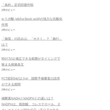
「条約」足切回避作戦
2件のビュー
α-リポ酸 (alpha-lipoic acid)の強力な抗酸化
作用
2件のビュー
「施策」の読みは、「せさく」？「施行」
は？
2件のビュー
特017の2 補正できる範囲がタイミングで
狭まる根拠条文
2件のビュー
PCT規則54の2.1(a) 国際予備審査の請求
ができる期間
2件のビュー
補酵素NADHとNADPHとの違いは？
NADPHは、脂肪酸、コレステロール、ヌ