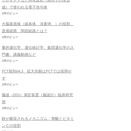
クレオチドなど同化反応（高分子の生合
成）で使われる電子供与体
2件のビュー
大脳基底核（線条体、淡蒼球、）の役割、
直接経路、関節経路とは？
2件のビュー
量的遺伝学、遺伝統計学、集団遺伝学の入
門書、講義動画など
2件のビュー
PCT規則64.3 拡大先願はPCTでは採用せ
ず
2件のビュー
脳波（EEG）測定装置（脳波計）臨床研究
用
2件のビュー
鉄が吸収されるメカニズム：胃酸とビタミ
ンＣの役割