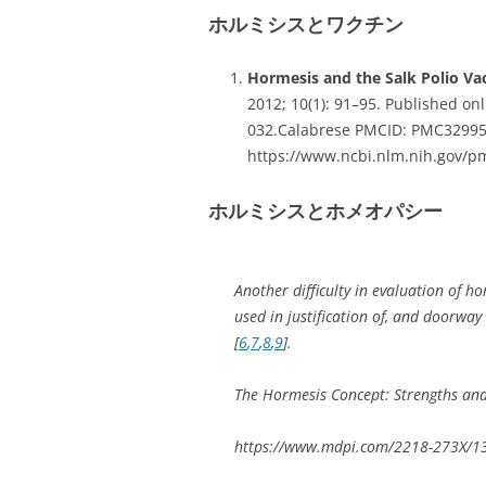
ホルミシスとワクチン
Hormesis and the Salk Polio Va
2012; 10(1): 91–95. Published on
032.Calabrese PMCID: PMC32995
https://www.ncbi.nlm.nih.gov/p
ホルミシスとホメオパシー
Another difficulty in evaluation of h
used in justification of, and doorwa
[
6
,
7
,
8
,
9
].
The Hormesis Concept: Strengths an
https://www.mdpi.com/2218-273X/1