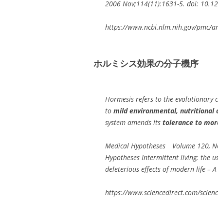
2006 Nov;114(11):1631-5. doi: 10.
https://www.ncbi.nlm.nih.gov/pmc/a
ホルミシス効果の分子機序
Hormesis refers to the evolutionary
to
mild environmental, nutritional 
system amends its
tolerance to mor
Medical Hypotheses Volume 120, No
Hypotheses Intermittent living; the u
deleterious effects of modern life – 
https://www.sciencedirect.com/scie