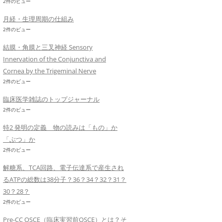
2件のビュー
月経・生理周期の仕組み
2件のビュー
結膜・角膜と三叉神経 Sensory
Innervation of the Conjunctiva and
Cornea by the Trigeminal Nerve
2件のビュー
臨床医学雑誌のトップジャーナル
2件のビュー
特2 発明の定義 物の読みは「もの」か
「ぶつ」か
2件のビュー
解糖系、TCA回路、電子伝達系で産生され
るATPの総数は38分子？36？34？32？31？
30？28？
2件のビュー
Pre-CC OSCE（臨床実習前OSCE）とは？そ