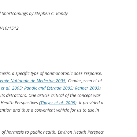
d Shortcomings by Stephen C. Bondy
3/10/1512
mesis, a specific type of nonmonotonic dose response,
emie Nationale de Medecine 2005
; Cendergreen et al.
et al. 2005
;
Randic and Estrada 2005
;
Renner 2003
).
ts detractors. One article critical of the concept was
Health Perspectives
(
Thayer et al. 2005
). It provided a
ntion and thus a convenient vehicle for us to use in
 of hormesis to public health. Environ Health Perspect.