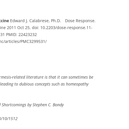
ccine
Edward J. Calabrese, Ph.D. Dose Response.
line 2011 Oct 25. doi: 10.2203/dose-response.11-
31 PMID: 22423232
mc/articles/PMC3299531/
ormesis-related literature is that it can sometimes be
y leading to dubious concepts such as homeopathy
d Shortcomings by Stephen C. Bondy
3/10/1512