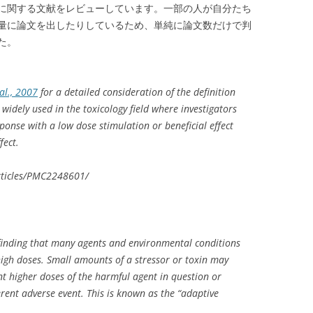
に関する文献をレビューしています。一部の人が自分たち
量に論文を出したりしているため、単純に論文数だけで判
た。
al., 2007
for a detailed consideration of the definition
widely used in the toxicology field where investigators
sponse with a low dose stimulation or beneficial effect
fect.
rticles/PMC2248601/
 finding that many agents and environmental conditions
high doses. Small amounts of a stressor or toxin may
t higher doses of the harmful agent in question or
rent adverse event. This is known as the “adaptive