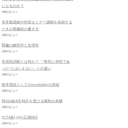
になるのか？
2件のビュー
非常勤講師や外部セミナー講師を依頼する
ときの委嘱状の書き方
2件のビュー
腎臓の解剖学と生理学
2件のビュー
非劣性試験とは何か？「”有意に劣性であ
った”とはいえない」との違い
2件のビュー
医学用語としてのmorbidityの意味
2件のビュー
特034条4項 特許を受ける権利の承継
2件のビュー
PCT4条(1)(ii) 広域特許
2件のビュー