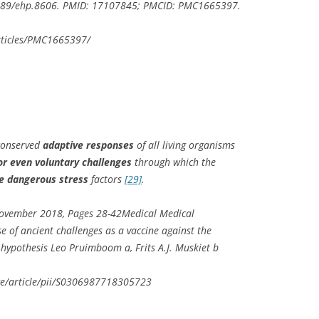
1289/ehp.8606. PMID: 17107845; PMCID: PMC1665397.
rticles/PMC1665397/
 conserved
adaptive responses
of all living organisms
or even voluntary challenges
through which the
e dangerous stress
factors
[29]
.
vember 2018, Pages 28-42Medical Medical
se of ancient challenges as a vaccine against the
A hypothesis Leo Pruimboom a, Frits A.J. Muskiet b
nce/article/pii/S0306987718305723