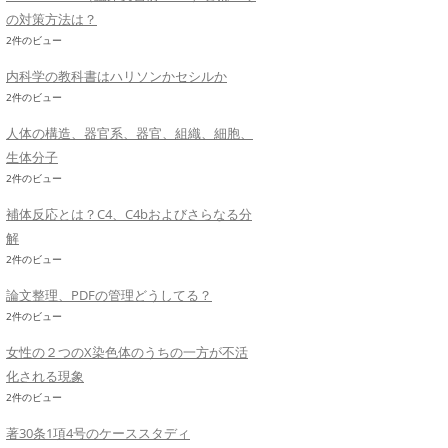
の対策方法は？
2件のビュー
内科学の教科書はハリソンかセシルか
2件のビュー
人体の構造、器官系、器官、組織、細胞、
生体分子
2件のビュー
補体反応とは？C4、C4bおよびさらなる分
解
2件のビュー
論文整理、PDFの管理どうしてる？
2件のビュー
女性の２つのX染色体のうちの一方が不活
化される現象
2件のビュー
著30条1項4号のケーススタディ