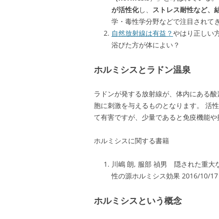
が活性化
し、
ストレス耐性など、
学・毒性学分野などで注目されてき
自然放射線は有益？
やはり正しい
浴びた方が体によい？
ホルミシスとラドン温泉
ラドンが発する放射線が、体内にある酸
胞に刺激を与えるものとなります。 活
て有害ですが、少量であると免疫機能や
ホルミシスに関する書籍
川嶋 朗, 服部 禎男 隠された重
性の源ホルミシス効果 2016/10/1
ホルミシスという概念