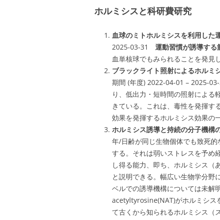
ホルミシスと科研費研究
血球のミトホルミシスを利用した
2025-03-31
運動習慣が誘導する
血単核球でもみられることを発見
ブラックライト照射によるホルミ
期間 (年度) 2022-04-01 – 2
り、低出力・短時間の照射による
きている。これは、毒性を発揮す
効果を発揮するホルミシス効果の
ホルミシス誘導と持続の分子機構
年/日齢が同じ生物個体でも致死
する。それは弱いストレスを予め
し得る能力、即ち、ホルミシス（
と説明できる。幅広い生物学分野
ベルでの誘導機構については未解明
acetyltyrosine(NAT)
て古くから知られるホルミシス（