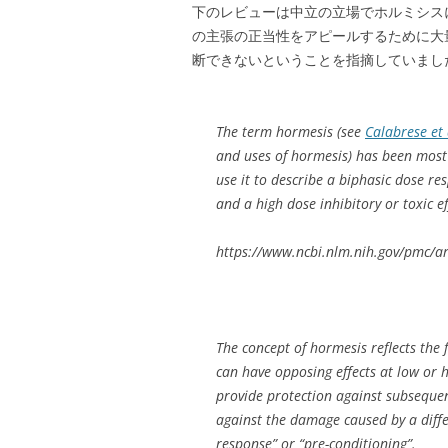
下のレビューは中立の立場でホルミシス
の主張の正当性をアピールするために大
断できないということを指摘していまし
The term hormesis (see
Calabrese et 
and uses of hormesis) has been most 
use it to describe a biphasic dose re
and a high dose inhibitory or toxic ef
https://www.ncbi.nlm.nih.gov/pmc/a
The concept of hormesis reflects the
can have opposing effects at low or 
provide protection against subsequen
against the damage caused by a diffe
response” or “pre-conditioning”.