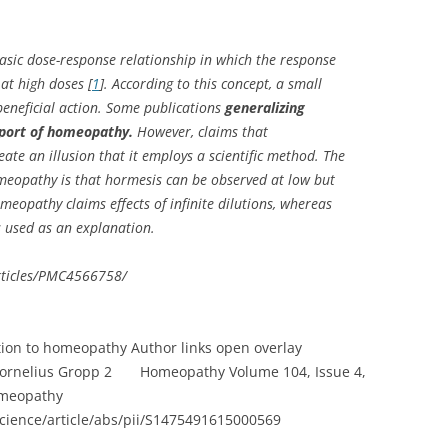
asic dose-response relationship in which the response
 at high doses [
1
]. According to this concept, a small
beneficial action. Some publications
generalizing
pport of homeopathy.
However, claims that
te an illusion that it employs a scientific method. The
eopathy is that hormesis can be observed at low but
eopathy claims effects of infinite dilutions, whereas
is used as an explanation.
rticles/PMC4566758/
tion to homeopathy Author links open overlay
rnelius Gropp 2 Homeopathy Volume 104, Issue 4,
omeopathy
cience/article/abs/pii/S1475491615000569