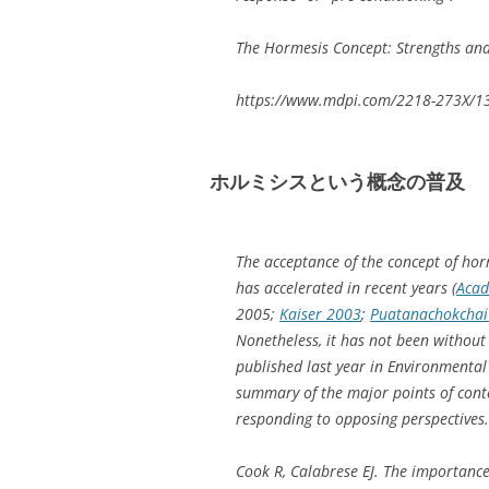
The Hormesis Concept: Strengths an
https://www.mdpi.com/2218-273X/1
ホルミシスという概念の普及
The acceptance of the concept of hor
has accelerated in recent years (
Acad
2005;
Kaiser 2003
;
Puatanachokchai 
Nonetheless, it has not been without i
published last year in
Environmental 
summary of the major points of conte
responding to opposing perspectives.
Cook R, Calabrese EJ. The importance