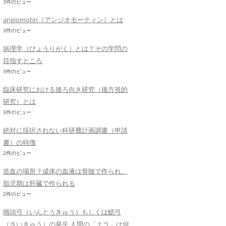
3件のビュー
angiomotin（アンジオモーティン）とは
3件のビュー
病理学（びょうりがく）とは？その学問の
目指すところ
3件のビュー
臨床研究における後ろ向き研究（後方視的
研究）とは
3件のビュー
絶対に採択されない科研費計画調書（申請
書）の特徴
2件のビュー
造血の場所？成体の血液は骨髄で作られ、
胎児期は肝臓で作られる
2件のビュー
咽頭弓（いんとうきゅう）もしくは鰓弓
（さいきゅう）の発生 人間の「エラ」は何