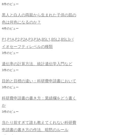
8件のビュー
黒人と白人の両親から生まれた子供の肌の
色は何色になるのか？
4件のビュー
P1,P1A,P2,P2A,P3,P3A,BSL1,BSL2,BSL3バ
イオセーフティレベルの種類
3件のビュー
遺伝率の計算方法、統計遺伝学入門など
3件のビュー
目的と目標の違い：科研費申請書において
3件のビュー
科研費申請書の書き方：業績欄をどう書く
か
3件のビュー
当たり前すぎて誰も教えてくれない科研費
申請書の書き方の作法、暗黙のルール