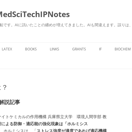
ciTechIPNotes
自身のための勉強帖です。AIに訊いたことの纏めが増えてきました。AIも間違えます。
コ
ン
LATEX
BOOKS
LINKS
GRANTS
IF
BIOCHEM
テ
ン
ツ
へ
ス
キ
ッ
プ
は？
解説記事
イトケミカルの作用機構 兵庫県立大学 環境人間学部 教
荷による防御・適応能の強化現象は「ホルミシス
 ホルミシスは、「
ストレス強度が適度であれば適応機構