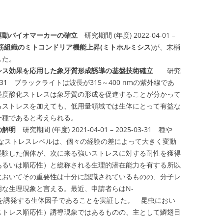
運動バイオマーカーの確立
研究期間 (年度) 2022-04-01 –
筋組織のミトコンドリア機能上昇(ミトホルミシス
)が、末梢
した。
シス効果を応用した象牙質形成誘導の基盤技術確立
研究
025-03-31 ブラックライトは波長が315～400 nmの紫外線であ
軽度酸化ストレスは象牙質の形成を促進することが分かって
るストレスを加えても、低用量領域では生体にとって有益な
一種であると考えられる。
の解明
研究期間 (年度) 2021-04-01 – 2025-03-31 種や
的なストレスレベルは、個々の経験の差によって大きく変動
経験した個体が、次に来る強いストレスに対する耐性を獲得
あるいは順応性）と総称される生理的潜在能力を有する所以
においてその重要性は十分に認識されているものの、分子レ
な生理現象と言える。最近、申請者らはN-
がホルミシスを誘発する生体因子であることを実証した。 昆虫におい
ストレス順応性）誘導現象ではあるものの、主として鱗翅目