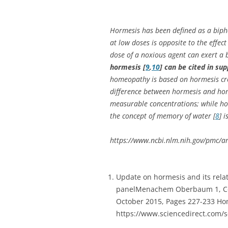
Hormesis has been defined as a biph
at low doses is opposite to the effect
dose of a noxious agent can exert a 
hormesis [
9
,
10
] can be cited in su
homeopathy is based on hormesis crea
difference between hormesis and hom
measurable concentrations; while hom
the concept of memory of water [
8
] 
https://www.ncbi.nlm.nih.gov/pmc/a
Update on hormesis and its rela
panelMenachem Oberbaum 1, Co
October 2015, Pages 227-233 H
https://www.sciencedirect.com/s