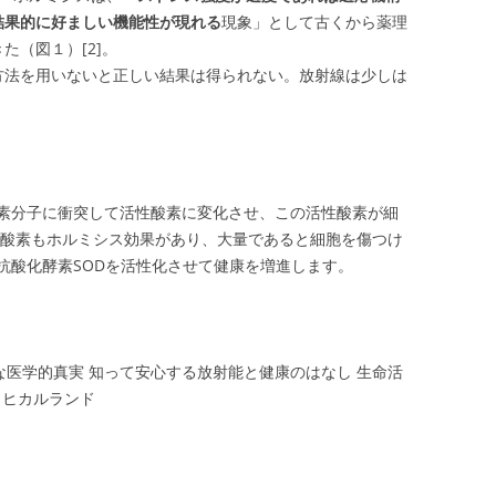
結果的に好ましい機能性が現れる
現象」として古くから薬理
た（図１）[2]。
方法を用いないと正しい結果は得られない。放射線は少しは
素分子に衝突して活性酸素に変化させ、この活性酸素が細
性酸素もホルミシス効果があり、大量であると細胞を傷つけ
抗酸化酵素SODを活性化させて健康を増進します。
大な医学的真実 知って安心する放射能と健康のはなし 生命活
7 ヒカルランド