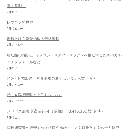
見と役割
2件のビュー
レプチン発見史
2件のビュー
瘢痕とは？創傷治癒の最終過程
2件のビュー
脂肪酸のβ酸化、ミトコンドリアマトリックスへ輸送するためのカル
ニチンシャトルなど
2件のビュー
特044 分割出願、審査請求の期間はいつから数える？
2件のビュー
特174 職権審理の準用するしない
2件のビュー
メリヤス編機 最高裁判例 （昭和51年3月10日大法廷判決）
2件のビュー
臨床研究者が遵守すべき法律や指針：「人を対象とする医学系研究