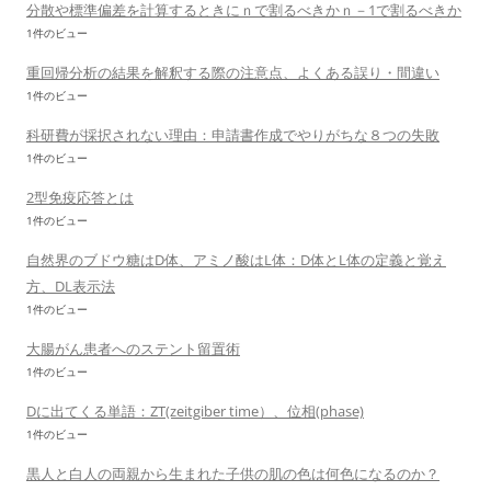
分散や標準偏差を計算するときにｎで割るべきかｎ－1で割るべきか
1件のビュー
重回帰分析の結果を解釈する際の注意点、よくある誤り・間違い
1件のビュー
科研費が採択されない理由：申請書作成でやりがちな８つの失敗
1件のビュー
2型免疫応答とは
1件のビュー
自然界のブドウ糖はD体、アミノ酸はL体：D体とL体の定義と覚え
方、DL表示法
1件のビュー
大腸がん患者へのステント留置術
1件のビュー
Dに出てくる単語：ZT(zeitgiber time）、位相(phase)
1件のビュー
黒人と白人の両親から生まれた子供の肌の色は何色になるのか？