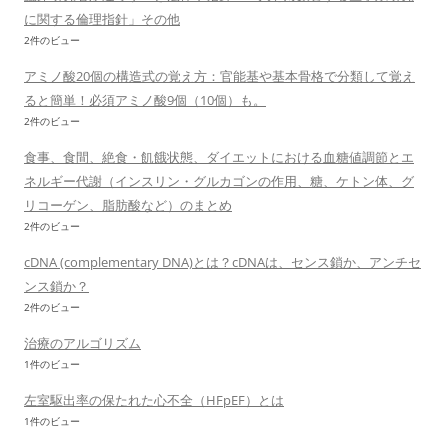
に関する倫理指針」その他
2件のビュー
アミノ酸20個の構造式の覚え方：官能基や基本骨格で分類して覚え
ると簡単！必須アミノ酸9個（10個）も。
2件のビュー
食事、食間、絶食・飢餓状態、ダイエットにおける血糖値調節とエ
ネルギー代謝（インスリン・グルカゴンの作用、糖、ケトン体、グ
リコーゲン、脂肪酸など）のまとめ
2件のビュー
cDNA (complementary DNA)とは？cDNAは、センス鎖か、アンチセ
ンス鎖か？
2件のビュー
治療のアルゴリズム
1件のビュー
左室駆出率の保たれた心不全（HFpEF）とは
1件のビュー