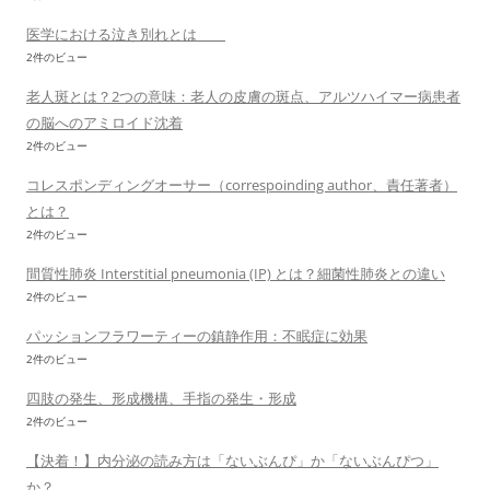
医学における泣き別れとは
2件のビュー
老人斑とは？2つの意味：老人の皮膚の斑点、アルツハイマー病患者
の脳へのアミロイド沈着
2件のビュー
コレスポンディングオーサー（correspoinding author、責任著者）
とは？
2件のビュー
間質性肺炎 Interstitial pneumonia (IP) とは？細菌性肺炎との違い
2件のビュー
パッションフラワーティーの鎮静作用：不眠症に効果
2件のビュー
四肢の発生、形成機構、手指の発生・形成
2件のビュー
【決着！】内分泌の読み方は「ないぶんぴ」か「ないぶんぴつ」
か？