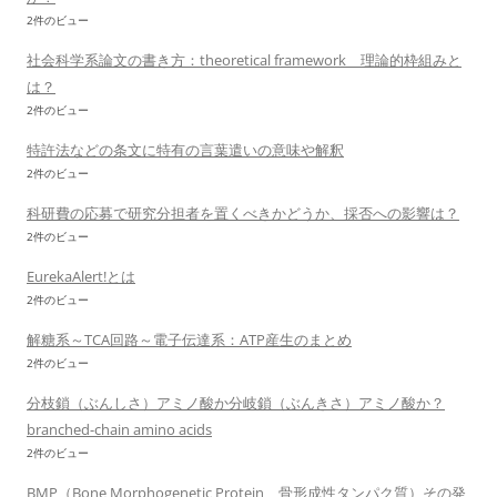
2件のビュー
社会科学系論文の書き方：theoretical framework 理論的枠組みと
は？
2件のビュー
特許法などの条文に特有の言葉遣いの意味や解釈
2件のビュー
科研費の応募で研究分担者を置くべきかどうか、採否への影響は？
2件のビュー
EurekaAlert!とは
2件のビュー
解糖系～TCA回路～電子伝達系：ATP産生のまとめ
2件のビュー
分枝鎖（ぶんしさ）アミノ酸か分岐鎖（ぶんきさ）アミノ酸か？
branched-chain amino acids
2件のビュー
BMP（Bone Morphogenetic Protein、骨形成性タンパク質）その発