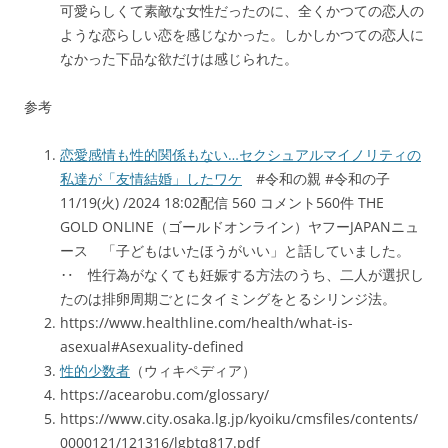
可愛らしくて素敵な女性だったのに、全くかつての恋人の
ような恋らしい恋を感じなかった。しかしかつての恋人に
なかった下品な欲だけは感じられた。
参考
恋愛感情も性的関係もない…セクシュアルマイノリティの
私達が「友情結婚」したワケ
#令和の親 #令和の子
11/19(火) /2024 18:02配信 560 コメント560件 THE
GOLD ONLINE（ゴールドオンライン）ヤフーJAPANニュ
ース 「子どもはいたほうがいい」と話していました。
‥ 性行為がなくても妊娠する方法のうち、二人が選択し
たのは排卵周期ごとにタイミングをとるシリンジ法。
https://www.healthline.com/health/what-is-
asexual#Asexuality-defined
性的少数者
（ウィキペディア）
https://acearobu.com/glossary/
https://www.city.osaka.lg.jp/kyoiku/cmsfiles/contents/
0000121/121316/lgbtq817.pdf