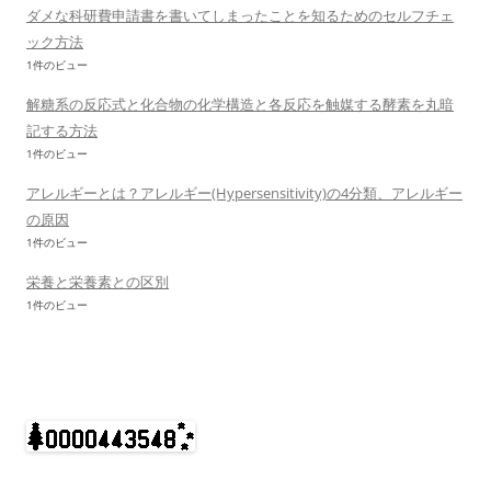
ダメな科研費申請書を書いてしまったことを知るためのセルフチェ
ック方法
1件のビュー
解糖系の反応式と化合物の化学構造と各反応を触媒する酵素を丸暗
記する方法
1件のビュー
アレルギーとは？アレルギー(Hypersensitivity)の4分類、アレルギー
の原因
1件のビュー
栄養と栄養素との区別
1件のビュー