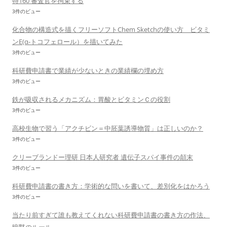
特160 審査官を拘束する
3件のビュー
化合物の構造式を描くフリーソフトChem Sketchの使い方 ビタミ
ンE(α-トコフェロール）を描いてみた
3件のビュー
科研費申請書で業績が少ないときの業績欄の埋め方
3件のビュー
鉄が吸収されるメカニズム：胃酸とビタミンＣの役割
3件のビュー
高校生物で習う「アクチビン＝中胚葉誘導物質」は正しいのか？
3件のビュー
クリーブランドー理研 日本人研究者 遺伝子スパイ事件の顛末
3件のビュー
科研費申請書の書き方：学術的な問いを書いて、差別化をはかろう
3件のビュー
当たり前すぎて誰も教えてくれない科研費申請書の書き方の作法、