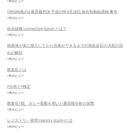
1件のビュー
Q特068条の2 最高裁判決 平成23年4月28日 放出制御組成物 事件
1件のビュー
結合組織 connective tissue とは？
1件のビュー
病原体が体に侵入してから抗体ができるまでの免疫反応の大筋の流
れの解説
1件のビュー
敗血症とは
1件のビュー
F分布とF検定
1件のビュー
数量化1類、ダミー変数を用いた重回帰分析の実際
1件のビュー
レジストリ－研究(registry study)とは
1件のビュー