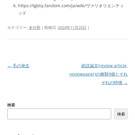
https://lgbtq.fandom.com/ja/wiki/ヴァリオリエンティ
ッド
カテゴリー:
未分類
| 投稿日:
2024年11月20日
|
投
←
毛の発生
総説論文(review article,
稿
reviewpaper)の種類9個とそれ
ナ
ぞれの特徴
→
ビ
ゲ
検索
ー
検索
シ
ョ
ン