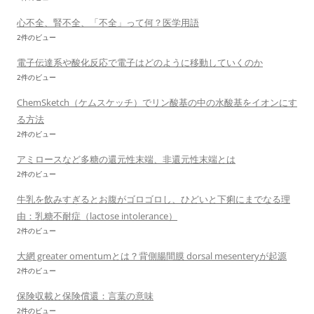
心不全、腎不全、「不全」って何？医学用語
2件のビュー
電子伝達系や酸化反応で電子はどのように移動していくのか
2件のビュー
ChemSketch（ケムスケッチ）でリン酸基の中の水酸基をイオンにす
る方法
2件のビュー
アミロースなど多糖の還元性末端、非還元性末端とは
2件のビュー
牛乳を飲みすぎるとお腹がゴロゴロし、ひどいと下痢にまでなる理
由：乳糖不耐症（lactose intolerance）
2件のビュー
大網 greater omentumとは？背側腸間膜 dorsal mesenteryが起源
2件のビュー
保険収載と保険償還：言葉の意味
2件のビュー