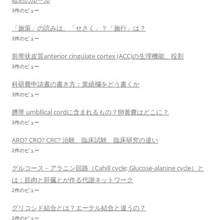
暗黙のルール
3件のビュー
「施策」の読みは、「せさく」？「施行」は？
3件のビュー
前帯状皮質anterior cingulate cortex (ACC)の生理機能、役割
3件のビュー
科研費申請書の書き方：業績欄をどう書くか
3件のビュー
臍帯 umbllical cordに含まれるもの？卵黄嚢はどこに？
3件のビュー
ARO? CRO? CRC? 治験、臨床試験、臨床研究の違い
2件のビュー
グルコース－アラニン回路（Cahill cycle; Glucose-alanine cycle）と
は：筋肉と肝臓とが作る代謝ネットワーク
2件のビュー
グリコシド結合とは？エーテル結合と違うの？
2件のビュー