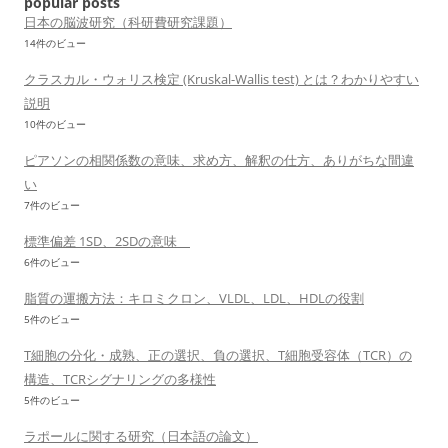
popular posts
日本の脳波研究（科研費研究課題）
14件のビュー
クラスカル・ウォリス検定 (Kruskal-Wallis test) とは？わかりやすい
説明
10件のビュー
ピアソンの相関係数の意味、求め方、解釈の仕方、ありがちな間違
い
7件のビュー
標準偏差 1SD、2SDの意味
6件のビュー
脂質の運搬方法：キロミクロン、VLDL、LDL、HDLの役割
5件のビュー
T細胞の分化・成熟、正の選択、負の選択、T細胞受容体（TCR）の
構造、TCRシグナリングの多様性
5件のビュー
ラポールに関する研究（日本語の論文）