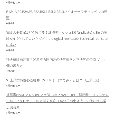
4件のビュー
P1,P1A,P2,P2A,P3,P3A,BSL1,BSL2,BSL3バイオセーフティレベルの種
類
4件のビュー
実験の例数nはどう数える？細胞ディッシュ3枚(triplicate)ｘ3回の実
験をn=9としてよい？ダメ！biological replicateとtechnical replicate
の違い
4件のビュー
科研費計画調書「関連する国内外の研究動向と本研究の位置づけ」
欄の書き方
4件のビュー
ST上昇型急性心筋梗塞（STEMI）（すてみ）とは？ST上昇とは
4件のビュー
補酵素NADHとNADPHとの違いは？NADPHは、脂肪酸、コレステロ
ール、ヌクレオチドなど同化反応（高分子の生合成）で使われる電
子供与体
3件のビュー