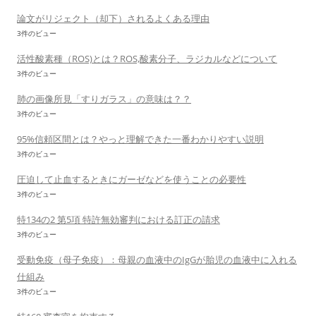
論文がリジェクト（却下）されるよくある理由
3件のビュー
活性酸素種（ROS)とは？ROS,酸素分子、ラジカルなどについて
3件のビュー
肺の画像所見「すりガラス」の意味は？？
3件のビュー
95%信頼区間とは？やっと理解できた一番わかりやすい説明
3件のビュー
圧迫して止血するときにガーゼなどを使うことの必要性
3件のビュー
特134の2 第5項 特許無効審判における訂正の請求
3件のビュー
受動免疫（母子免疫）：母親の血液中のIgGが胎児の血液中に入れる
仕組み
3件のビュー