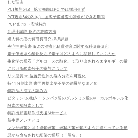
した理由
PCT規則64.3 拡大先願はPCTでは採用せず
PCT規則54の2.1(a) 国際予備審査の請求ができる期間
PCT4条(1)(ii) 広域特許
弁理士試験 条約の攻略方法
婦人科の癌の科研費研究 採択課題
炎症性腸疾患(IBD)の治療と粘膜治癒に関する科研費研究
電子伝達系や酸化反応で電子はどのように移動していくのか
生化学の反応「グルコースの酸化」で取り出されるエネルギーの量
における酸素分子の寄与について
リン脂質 sn 位置異性体の脳内分布を可視化
特44 分割出願 書面再提出要不要の網羅的なまとめ
特許法の漢字の読み方
ビタミンKの働き：タンパク質のグルタミン酸のγーカルボキシル化
酵素の補酵素として
特許出願書類作成支援AIサービス
新生児メレナとは
レンサ球菌とは？連鎖球菌、球状の菌が鎖のように連なっている形
態から命名された細菌の種類（「属名」）