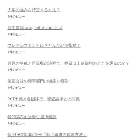
大学の強みを特定する方法？
1件のビュー
尿生殖洞 urogenital sinusとは
1件のビュー
プレアルブミンとは？どんな評価指標？
1件のビュー
原尿の生成と再吸収の過程で、物質は上皮細胞のどこを通るのか？
1件のビュー
製薬会社の薬事部門の機能と役割
1件のビュー
PCT出願と各国移行、審査請求との関係
1件のビュー
特29第2項 進歩性 選択特許
1件のビュー
特44 分割出願 実例「獣毛繊維の鑑別方法」