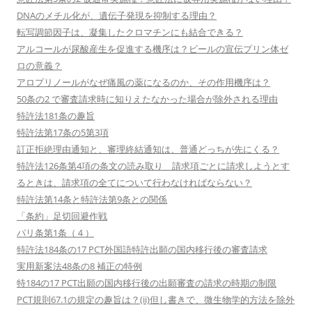
DNAのメチル化が、遺伝子発現を抑制する理由？
転写調節因子は、凝集したクロマチンにも結合できる？
アルコールが尿酸産生を促進する機序は？ビールの宣伝プリン体ゼ
ロの意義？
アロプリノールがなぜ痛風の薬になるのか、その作用機序は？
50条の2 で審査請求時に知りえたなかった場合が除外される理由
特許法181条の趣旨
特許法第17条の5第3項
訂正拒絶理由通知と、審理終結通知は、普通どっちが先にくる？
特許法126条第4項の条文の読み取り 請求項ごとに請求しようとす
るときは、請求項の全てについて行わなければならない？
特許法第14条と特許法第9条との関係
「条約」足切回避作戦
パリ条第1条（４）
特許法184条の17 PCT外国語特許出願の国内移行後の審査請求
実用新案法48条の8 補正の特例
特184の17 PCT出願の国内移行後の出願審査の請求の時期の制限
PCT規則67.1の規定の趣旨は？(ii)但し書きで、微生物学的方法を除外