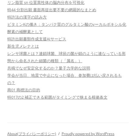
リン脂質 sn 位置異性体の脳内分布を可視化
特44 分割出願 書面再提出要不要の網羅的なまとめ
特許法の漢字の読み方
ビタミンKの働き：タンパク質のグルタミン酸のγーカルボキシル化
酵素の補酵素として
特許出願書類作成支援AIサービス
新生児メレナとは
レンサ球菌とは？連鎖球菌、球状の菌が鎖のように連なっている形
態から命名された細菌の種類（「属名」）
共鳴でなぜ安定化するのか？量子力学的な説明
学会が当日、地震で中止になった場合、参加費は払い戻されるも
の？
商01 商標法の目的
特017の2 補正できる範囲がタイミングで狭まる根拠条文
About(プライバシーポリシー)
Proudly powered by WordPress