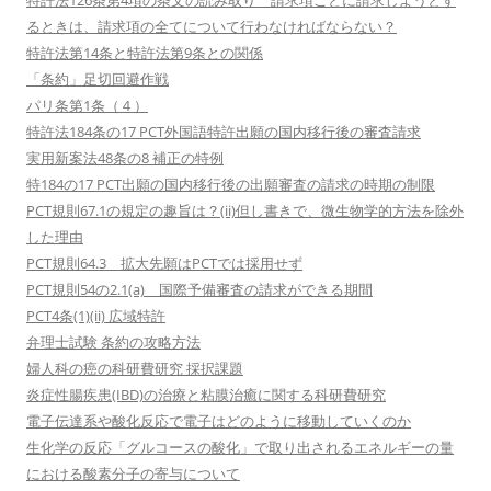
特許法126条第4項の条文の読み取り 請求項ごとに請求しようとす
るときは、請求項の全てについて行わなければならない？
特許法第14条と特許法第9条との関係
「条約」足切回避作戦
パリ条第1条（４）
特許法184条の17 PCT外国語特許出願の国内移行後の審査請求
実用新案法48条の8 補正の特例
特184の17 PCT出願の国内移行後の出願審査の請求の時期の制限
PCT規則67.1の規定の趣旨は？(ii)但し書きで、微生物学的方法を除外
した理由
PCT規則64.3 拡大先願はPCTでは採用せず
PCT規則54の2.1(a) 国際予備審査の請求ができる期間
PCT4条(1)(ii) 広域特許
弁理士試験 条約の攻略方法
婦人科の癌の科研費研究 採択課題
炎症性腸疾患(IBD)の治療と粘膜治癒に関する科研費研究
電子伝達系や酸化反応で電子はどのように移動していくのか
生化学の反応「グルコースの酸化」で取り出されるエネルギーの量
における酸素分子の寄与について