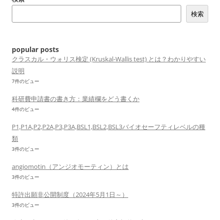
ゲ
検索
ー
シ
ョ
popular posts
ン
クラスカル・ウォリス検定 (Kruskal-Wallis test) とは？わかりやすい
説明
7件のビュー
科研費申請書の書き方：業績欄をどう書くか
4件のビュー
P1,P1A,P2,P2A,P3,P3A,BSL1,BSL2,BSL3バイオセーフティレベルの種
類
3件のビュー
angiomotin（アンジオモーティン）とは
3件のビュー
特許出願非公開制度（2024年5月1日～）
3件のビュー