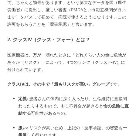
で、ちゃんと効果があります」という膨大なデータを国（厚生
労働省）に提出し、厳しい審査（PMDAという独立機関が行い
ます）をパスして初めて、病院で使えるようになります。この
許可をもらうことを「薬事承認」と言います。
2. クラスIV（クラス・フォー）とは？
医療機器は、万が一壊れたときに「どれくらい人の命に危険が
あるか（リスク）」によって、4つのランク（クラスI〜IV）に
分けられています。
クラスIVは、その中で「最もリスクが高い」グループ
です。
定義:
患者さんの体内に深く入ったり、生命維持に直接関
わったりするもので、もし不具合が起きると
命の危険に直
結する
可能性があるもの。
扱い:
リスクが高いため、上記の「薬事承認」の審査も
一
番厳しく
行われます。