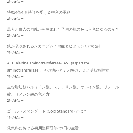
2件のビュー
特034条4項 特許を受ける権利の承継
2件のビュー
黒人と白人の両親から生まれた子供の肌の色は何色になるのか？
2件のビュー
鉄が吸収されるメカニズム：胃酸とビタミンＣの役割
2件のビュー
ALT (alanine aminotransferase), AST (aspartate
aminotransferase)、その他のアミノ酸のアミノ基転移酵素
2件のビュー
主な脂肪酸パルミチン酸、ステアリン酸、オレイン酸、リノール
酸、リノレン酸の覚え方
2件のビュー
ゴールドスタンダード (Gold Standard) とは？
1件のビュー
救急科における初期臨床研修の1日の生活