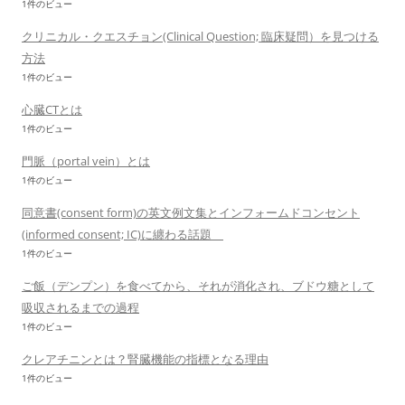
1件のビュー
クリニカル・クエスチョン(Clinical Question; 臨床疑問）を見つける
方法
1件のビュー
心臓CTとは
1件のビュー
門脈（portal vein）とは
1件のビュー
同意書(consent form)の英文例文集とインフォームドコンセント
(informed consent; IC)に纏わる話題
1件のビュー
ご飯（デンプン）を食べてから、それが消化され、ブドウ糖として
吸収されるまでの過程
1件のビュー
クレアチニンとは？腎臓機能の指標となる理由
1件のビュー