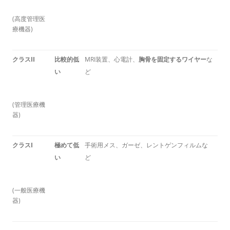
(高度管理医
療機器)
クラスII
比較的低
MRI装置、心電計、
胸骨を固定するワイヤー
な
い
ど
(管理医療機
器)
クラスI
極めて低
手術用メス、ガーゼ、レントゲンフィルムな
い
ど
(一般医療機
器)