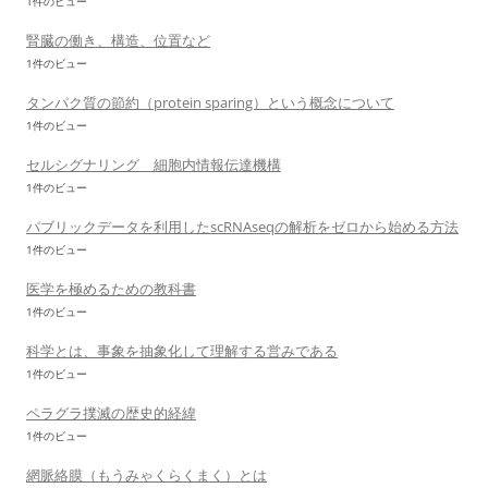
1件のビュー
腎臓の働き、構造、位置など
1件のビュー
タンパク質の節約（protein sparing）という概念について
1件のビュー
セルシグナリング 細胞内情報伝達機構
1件のビュー
パブリックデータを利用したscRNAseqの解析をゼロから始める方法
1件のビュー
医学を極めるための教科書
1件のビュー
科学とは、事象を抽象化して理解する営みである
1件のビュー
ペラグラ撲滅の歴史的経緯
1件のビュー
網脈絡膜（もうみゃくらくまく）とは