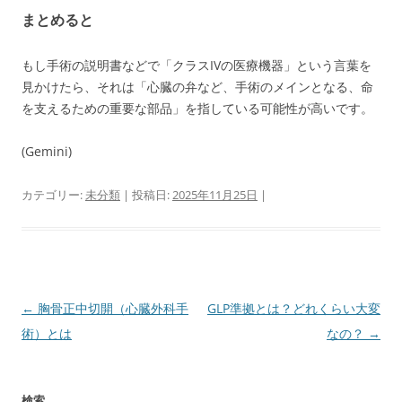
まとめると
もし手術の説明書などで「クラスIVの医療機器」という言葉を
見かけたら、それは「心臓の弁など、手術のメインとなる、命
を支えるための重要な部品」を指している可能性が高いです。
(Gemini)
カテゴリー:
未分類
| 投稿日:
2025年11月25日
|
投
←
胸骨正中切開（心臓外科手
GLP準拠とは？どれくらい大変
稿
術）とは
なの？
→
ナ
ビ
検索