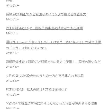
解析
2件のビュー
特017の2 補正できる範囲がタイミングで狭まる根拠条文
2件のビュー
PCT規則54の2.1(a) 国際予備審査の請求ができる期間
2件のビュー
咽頭弓（いんとうきゅう）もしくは鰓弓（さいきゅう）の発生 人間
の「エラ」は何になるのか？
2件のビュー
頭部画像検査：頭部CTと頭部MRIの見方（読影）、両者の違いなど
2件のビュー
女性の２つのX染色体のうちの一方が不活化される現象
2件のビュー
PCT規則64.3 拡大先願はPCTでは採用せず
2件のビュー
50条の2 で審査請求時に知りえたなかった場合が除外される理由
2件のビュー