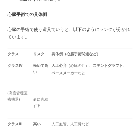
心臓手術での具体例
心臓の手術で使う道具でいうと、以下のようにランクが分かれ
ています。
クラス
リスク
具体例（心臓手術関連など）
クラスIV
極めて高
人工心弁
（心臓の弁）、
ステントグラフト
、
い
ペースメーカー
など
(高度管理医
療機器)
命に直結
する
クラスIII
高い
人工血管、人工骨など