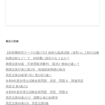
最近の投稿
【科研費研究テーマの選び方】純粋な臨床試験（単剤 vs. ２剤の治療
効果比較など）で、科研費に採択されうるか？
商標法第50条 不使用取消審判: 取消と無効の違い？
商標法第47条の第2項 地域団体商標の除斥
意匠法第26条第1項と第2項の違い
令和8年度弁理士試験短答問題 意匠 問題９ 関連意匠
意匠法 第3条の2
令和8年度弁理士試験短答問題 意匠 問題８
意匠法第60条の12 国際公表の効果等
意匠法第60条の6、意匠法第9条