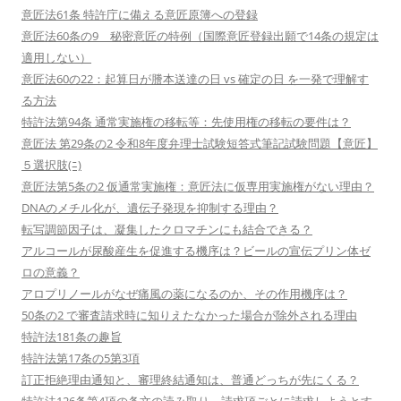
意匠法61条 特許庁に備える意匠原簿への登録
意匠法60条の9 秘密意匠の特例（国際意匠登録出願で14条の規定は
適用しない）
意匠法60の22：起算日が謄本送達の日 vs 確定の日 を一発で理解す
る方法
特許法第94条 通常実施権の移転等：先使用権の移転の要件は？
意匠法 第29条の2 令和8年度弁理士試験短答式筆記試験問題【意匠】
５選択肢(ﾆ)
意匠法第5条の2 仮通常実施権：意匠法に仮専用実施権がない理由？
DNAのメチル化が、遺伝子発現を抑制する理由？
転写調節因子は、凝集したクロマチンにも結合できる？
アルコールが尿酸産生を促進する機序は？ビールの宣伝プリン体ゼ
ロの意義？
アロプリノールがなぜ痛風の薬になるのか、その作用機序は？
50条の2 で審査請求時に知りえたなかった場合が除外される理由
特許法181条の趣旨
特許法第17条の5第3項
訂正拒絶理由通知と、審理終結通知は、普通どっちが先にくる？