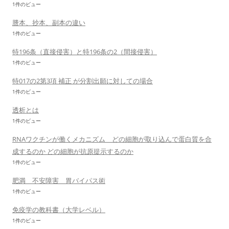
1件のビュー
謄本、抄本、副本の違い
1件のビュー
特196条（直接侵害）と特196条の2（間接侵害）
1件のビュー
特017の2第3項 補正 が分割出願に対しての場合
1件のビュー
透析とは
1件のビュー
RNAワクチンが働くメカニズム どの細胞が取り込んで蛋白質を合
成するのか どの細胞が抗原提示するのか
1件のビュー
肥満 不安障害 胃バイパス術
1件のビュー
免疫学の教科書（大学レベル）
1件のビュー