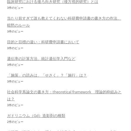
臨床研究における後ろ向き研究（後方視的研究）とは
3件のビュー
当たり前すぎて誰も教えてくれない科研費申請書の書き方の作法、
暗黙のルール
3件のビュー
目的と目標の違い：科研費申請書において
3件のビュー
遺伝率の計算方法、統計遺伝学入門など
3件のビュー
「施策」の読みは、「せさく」？「施行」は？
3件のビュー
社会科学系論文の書き方：theoretical framework 理論的枠組みと
は？
3件のビュー
ガドリニウム（Gd）造影剤の種類
2件のビュー