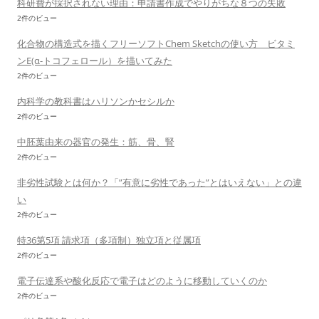
科研費が採択されない理由：申請書作成でやりがちな８つの失敗
2件のビュー
化合物の構造式を描くフリーソフトChem Sketchの使い方 ビタミ
ンE(α-トコフェロール）を描いてみた
2件のビュー
内科学の教科書はハリソンかセシルか
2件のビュー
中胚葉由来の器官の発生：筋、骨、腎
2件のビュー
非劣性試験とは何か？「”有意に劣性であった”とはいえない」との違
い
2件のビュー
特36第5項 請求項（多項制）独立項と従属項
2件のビュー
電子伝達系や酸化反応で電子はどのように移動していくのか
2件のビュー