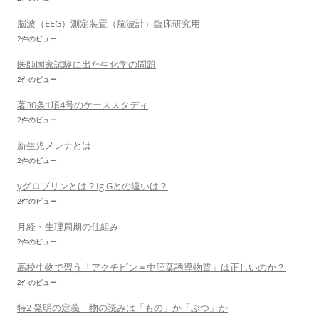
脳波（EEG）測定装置（脳波計）臨床研究用
2件のビュー
医師国家試験に出た生化学の問題
2件のビュー
著30条1項4号のケーススタディ
2件のビュー
新生児メレナとは
2件のビュー
γグロブリンとは？Ig Gとの違いは？
2件のビュー
月経・生理周期の仕組み
2件のビュー
高校生物で習う「アクチビン＝中胚葉誘導物質」は正しいのか？
2件のビュー
特2 発明の定義 物の読みは「もの」か「ぶつ」か