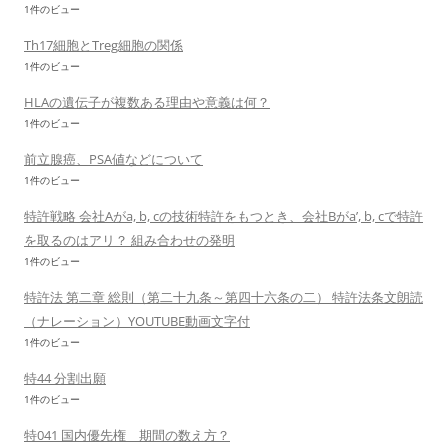
1件のビュー
Th17細胞とTreg細胞の関係
1件のビュー
HLAの遺伝子が複数ある理由や意義は何？
1件のビュー
前立腺癌、PSA値などについて
1件のビュー
特許戦略 会社Aがa, b, cの技術特許をもつとき、会社Bがa’, b, cで特許
を取るのはアリ？ 組み合わせの発明
1件のビュー
特許法 第二章 総則（第二十九条～第四十六条の二） 特許法条文朗読
（ナレーション）YOUTUBE動画文字付
1件のビュー
特44 分割出願
1件のビュー
特041 国内優先権 期間の数え方？