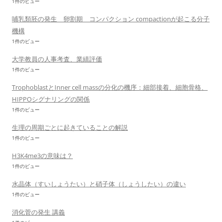
1件のビュー
哺乳類胚の発生 卵割期 コンパクション compactionが起こる分子
機構
1件のビュー
大学教員の人事考査、業績評価
1件のビュー
TrophoblastとInner cell massの分化の機序：細部接着、細胞骨格、
HIPPOシグナリングの関係
1件のビュー
生理の周期ごとに起きていることの解説
1件のビュー
H3K4me3の意味は？
1件のビュー
水晶体（すいしょうたい）と硝子体（しょうしたい）の違い
1件のビュー
消化菅の発生 講義