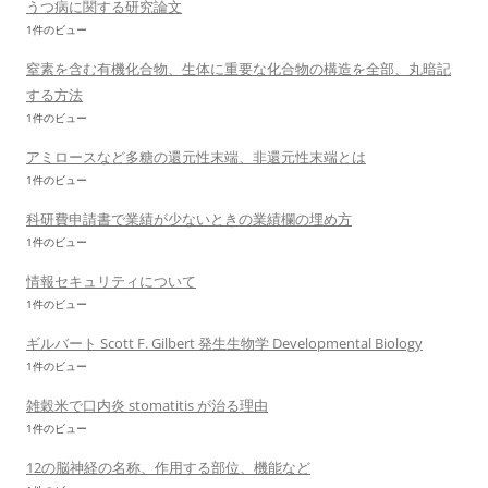
うつ病に関する研究論文
1件のビュー
窒素を含む有機化合物、生体に重要な化合物の構造を全部、丸暗記
する方法
1件のビュー
アミロースなど多糖の還元性末端、非還元性末端とは
1件のビュー
科研費申請書で業績が少ないときの業績欄の埋め方
1件のビュー
情報セキュリティについて
1件のビュー
ギルバート Scott F. Gilbert 発生生物学 Developmental Biology
1件のビュー
雑穀米で口内炎 stomatitis が治る理由
1件のビュー
12の脳神経の名称、作用する部位、機能など