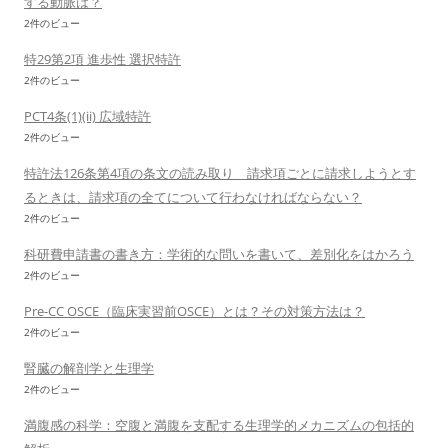
する動脈は？
2件のビュー
特29第2項 進歩性 選択特許
2件のビュー
PCT4条(1)(ii) 広域特許
2件のビュー
特許法126条第4項の条文の読み取り 請求項ごとに請求しようとす
るときは、請求項の全てについて行わなければならない？
2件のビュー
科研費申請書の書き方：学術的な問いを書いて、差別化をはかろう
2件のビュー
Pre-CC OSCE（臨床実習前OSCE）とは？その対策方法は？
2件のビュー
腎臓の解剖学と生理学
2件のビュー
満腹感の科学：空腹と満腹を支配する生理学的メカニズムの包括的