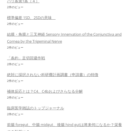
パリ条第1条（４）
2件のビュー
標準偏差 1SD、2SDの意味
2件のビュー
結膜・角膜と三叉神経 Sensory Innervation of the Conjunctiva and
Cornea by the Trigeminal Nerve
2件のビュー
「条約」足切回避作戦
2件のビュー
絶対に採択されない科研費計画調書（申請書）の特徴
2件のビュー
補体反応とは？C4、C4bおよびさらなる分解
2件のビュー
臨床医学雑誌のトップジャーナル
2件のビュー
前腸 foregut、中腸 midgut、後腸 hind gutは将来何になるか？栄養