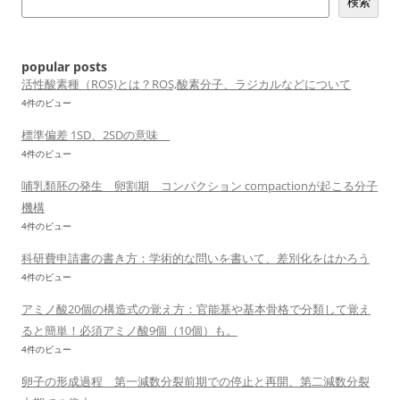
検索
ゲ
ー
シ
popular posts
ョ
活性酸素種（ROS)とは？ROS,酸素分子、ラジカルなどについて
4件のビュー
ン
標準偏差 1SD、2SDの意味
4件のビュー
哺乳類胚の発生 卵割期 コンパクション compactionが起こる分子
機構
4件のビュー
科研費申請書の書き方：学術的な問いを書いて、差別化をはかろう
4件のビュー
アミノ酸20個の構造式の覚え方：官能基や基本骨格で分類して覚え
ると簡単！必須アミノ酸9個（10個）も。
4件のビュー
卵子の形成過程 第一減数分裂前期での停止と再開、第二減数分裂