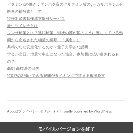
ビタミンKの働き：タンパク質のグルタミン酸のγーカルボキシル化
酵素の補酵素として
特許出願書類作成支援AIサービス
新生児メレナとは
レンサ球菌とは？連鎖球菌、球状の菌が鎖のように連なっている形
態から命名された細菌の種類（「属名」）
共鳴でなぜ安定化するのか？量子力学的な説明
学会が当日、地震で中止になった場合、参加費は払い戻されるも
の？
商01 商標法の目的
特017の2 補正できる範囲がタイミングで狭まる根拠条文
About(プライバシーポリシー)
Proudly powered by WordPress
モバイルバージョンを終了