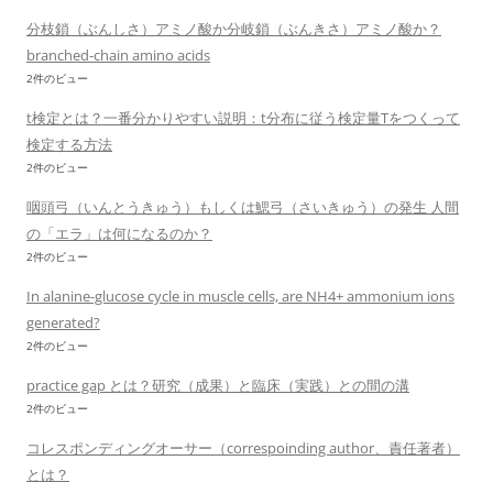
分枝鎖（ぶんしさ）アミノ酸か分岐鎖（ぶんきさ）アミノ酸か？
branched-chain amino acids
2件のビュー
t検定とは？一番分かりやすい説明：t分布に従う検定量Tをつくって
検定する方法
2件のビュー
咽頭弓（いんとうきゅう）もしくは鰓弓（さいきゅう）の発生 人間
の「エラ」は何になるのか？
2件のビュー
In alanine-glucose cycle in muscle cells, are NH4+ ammonium ions
generated?
2件のビュー
practice gap とは？研究（成果）と臨床（実践）との間の溝
2件のビュー
コレスポンディングオーサー（correspoinding author、責任著者）
とは？