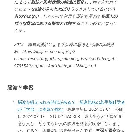
によって脳波と思考状態の関係は変化
し，巷で言われて
いるような
α波が見られればリラックスしているという
ものではない
．したがって何度も測定を重ねて
各個人の
様々な状況における脳波と比較
することが必要となって
くる．
2013 簡易脳波計による学習時の思考と記憶の比較分
析 https://ipsj.ixsq.nii.ac.jp/ej/?
action=repository_action_common_download&item_id=
97335&item_no=1&attribute_id=1&file_no=1
脳波と学習
脳波を鍛えられる時代が来る？ 新進気鋭の若手脳科学者
が「学習」に本気で挑む
最終更新日 2024-08-04 公開
日 2024-07-19 STUDY HACKER 東大生など学習が得
意な人と、そうでない人の脳波を測る実験を行ないまし
た。すると、興味深い結果が出たんです。
学習が得意な人