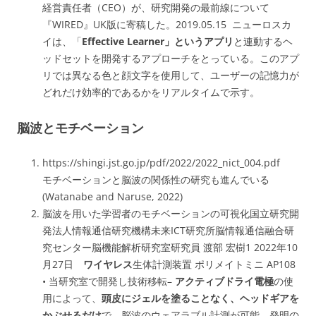
経営責任者（CEO）が、研究開発の最前線について
『WIRED』UK版に寄稿した。2019.05.15 ニューロスカ
イは、「
Effective Learner」というアプリ
と連動するヘ
ッドセットを開発するアプローチをとっている。このアプ
リでは異なる色と顔文字を使用して、ユーザーの記憶力が
どれだけ効率的であるかをリアルタイムで示す。
脳波とモチベーション
https://shingi.jst.go.jp/pdf/2022/2022_nict_004.pdf
モチベーションと脳波の関係性の研究も進んでいる
(Watanabe and Naruse, 2022)
脳波を用いた学習者のモチベーションの可視化国立研究開
発法人情報通信研究機構未来ICT研究所脳情報通信融合研
究センター脳機能解析研究室研究員 渡部 宏樹1 2022年10
月27日
ワイヤレス
生体計測装置 ポリメイトミニ AP108
• 当研究室で開発し技術移転–
アクティブドライ電極
の使
用によって、
頭皮にジェルを塗ることなく、ヘッドギアを
かぶせるだけ
で、脳波のウェアラブル計測が可能 発明の