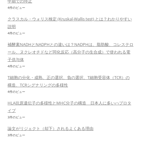
中期での停止
4件のビュー
クラスカル・ウォリス検定 (Kruskal-Wallis test) とは？わかりやすい
説明
4件のビュー
補酵素NADHとNADPHとの違いは？NADPHは、脂肪酸、コレステロ
ール、ヌクレオチドなど同化反応（高分子の生合成）で使われる電
子供与体
4件のビュー
T細胞の分化・成熟、正の選択、負の選択、T細胞受容体（TCR）の
構造、TCRシグナリングの多様性
4件のビュー
HLA抗原遺伝子の多様性とMHC分子の構造 日本人に多いハプロタ
イプ
3件のビュー
論文がリジェクト（却下）されるよくある理由
3件のビュー