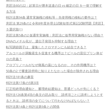
意匠法60の22：起算日が謄本送達の日 vs 確定の日 を一発で理解す
る方法
特許法第94条 通常実施権の移転等：先使用権の移転の要件は？
意匠法 第29条の2 令和8年度弁理士試験短答式筆記試験問題【意匠】
５選択肢(ﾆ)
意匠法第5条の2 仮通常実施権：意匠法に仮専用実施権がない理由？
DNAのメチル化が、遺伝子発現を抑制する理由？
転写調節因子は、凝集したクロマチンにも結合できる？
アルコールが尿酸産生を促進する機序は？ビールの宣伝プリン体ゼ
ロの意義？
アロプリノールがなぜ痛風の薬になるのか、その作用機序は？
50条の2 で審査請求時に知りえたなかった場合が除外される理由
特許法181条の趣旨
特許法第17条の5第3項
訂正拒絶理由通知と、審理終結通知は、普通どっちが先にくる？
特許法126条第4項の条文の読み取り 請求項ごとに請求しようとす
るときは、請求項の全てについて行わなければならない？
特許法第14条と特許法第9条との関係