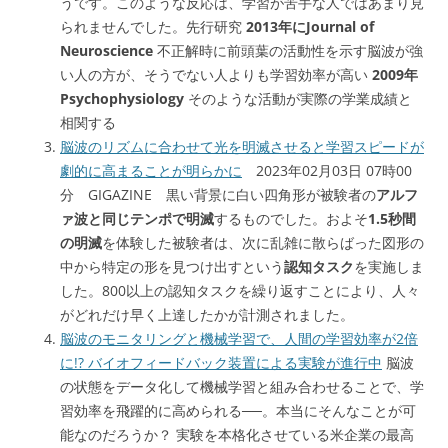
うです。このような反応は、学習が苦手な人ではあまり見
られませんでした。先行研究
2013年にJournal of
Neuroscience
不正解時に前頭葉の活動性を示す脳波が強
い人の方が、そうでない人よりも学習効率が高い
2009年
Psychophysiology
そのような活動が実際の学業成績と
相関する
脳波のリズムに合わせて光を明滅させると学習スピードが
劇的に高まることが明らかに
2023年02月03日 07時00
分 GIGAZINE 黒い背景に白い四角形が被験者の
アルフ
ァ波と同じテンポで明滅
するものでした。およそ
1.5秒間
の明滅
を体験した被験者は、次に乱雑に散らばった図形の
中から特定の形を見つけ出すという
認知タスク
を実施しま
した。800以上の認知タスクを繰り返すことにより、人々
がどれだけ早く上達したかが計測されました。
脳波のモニタリングと機械学習で、人間の学習効率が2倍
に!? バイオフィードバック装置による実験が進行中
脳波
の状態をデータ化して機械学習と組み合わせることで、学
習効率を飛躍的に高められる──。本当にそんなことが可
能なのだろうか？ 実験を本格化させている米企業の最高