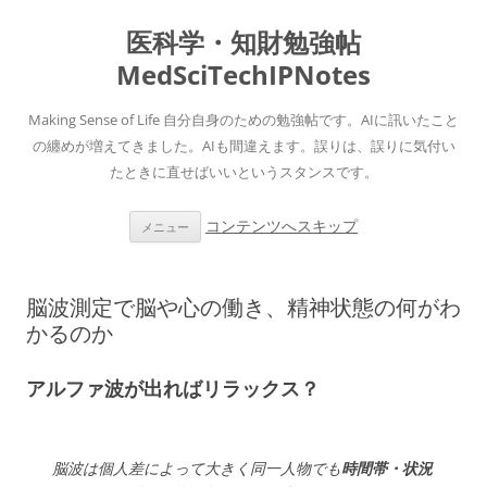
医科学・知財勉強帖
MedSciTechIPNotes
Making Sense of Life 自分自身のための勉強帖です。AIに訊いたこと
の纏めが増えてきました。AIも間違えます。誤りは、誤りに気付い
たときに直せばいいというスタンスです。
コンテンツへスキップ
メニュー
脳波測定で脳や心の働き、精神状態の何がわ
かるのか
アルファ波が出ればリラックス？
脳波は個人差によって大きく同一人物でも
時間帯・状況