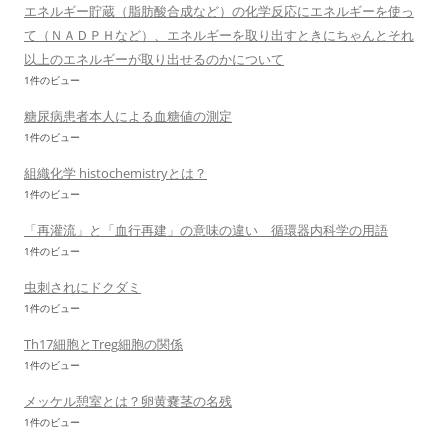
エネルギー貯蔵（脂肪酸合成など）の化学反応にエネルギーを使っ
て（ＮＡＤＰＨなど）、エネルギーを取り出すときにちゃんとそれ
以上のエネルギーが取り出せるのかについて
1件のビュー
糖尿病患者本人による血糖値の測定
1件のビュー
組織化学 histochemistryとは？
1件のビュー
「再灌流」と「血行再建」の意味の違い 循環器内科学の用語
1件のビュー
虫刺されにドクダミ
1件のビュー
Th17細胞とTreg細胞の関係
1件のビュー
メッケル憩室とは？卵黄嚢茎の名残
1件のビュー