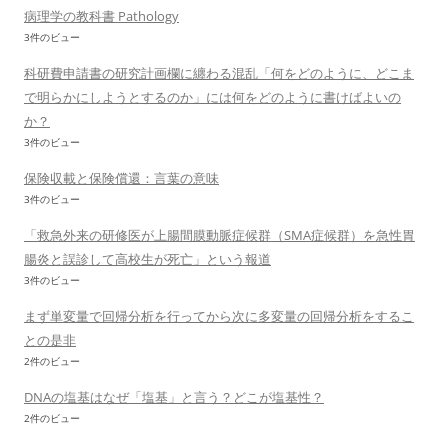
病理学の教科書 Pathology
3件のビュー
科研費申請書の研究計画欄に纏わる混乱「何をどのように、どこま
で明らかにしようとするのか」には何をどのように書けばよいの
か？
3件のビュー
保険収載と保険償還：言葉の意味
3件のビュー
「救急外来の研修医が上腸間膜動脈症候群（SMA症候群）を急性胃
腸炎と誤診して高校生が死亡」という報道
3件のビュー
まず単変量で回帰分析を行ってから次に多変量の回帰分析をするこ
との是非
2件のビュー
DNAの塩基はなぜ「塩基」と言う？どこが塩基性？
2件のビュー