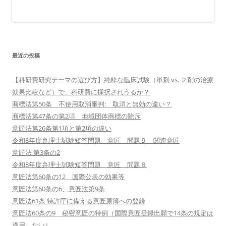
最近の投稿
【科研費研究テーマの選び方】純粋な臨床試験（単剤 vs. ２剤の治療
効果比較など）で、科研費に採択されうるか？
商標法第50条 不使用取消審判: 取消と無効の違い？
商標法第47条の第2項 地域団体商標の除斥
意匠法第26条第1項と第2項の違い
令和8年度弁理士試験短答問題 意匠 問題９ 関連意匠
意匠法 第3条の2
令和8年度弁理士試験短答問題 意匠 問題８
意匠法第60条の12 国際公表の効果等
意匠法第60条の6、意匠法第9条
意匠法61条 特許庁に備える意匠原簿への登録
意匠法60条の9 秘密意匠の特例（国際意匠登録出願で14条の規定は
適用しない）