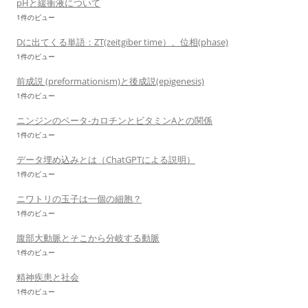
pHと緩衝液について
1件のビュー
Dに出てくる単語：ZT(zeitgiber time）、位相(phase)
1件のビュー
前成説 (preformationism)と後成説(epigenesis)
1件のビュー
ニンジンのベータ-カロチンとビタミンAとの関係
1件のビュー
データ埋め込みとは（ChatGPTによる説明）
1件のビュー
ニワトリの玉子は一個の細胞？
1件のビュー
腹部大動脈とそこから分岐する動脈
1件のビュー
精神疾患と社会
1件のビュー