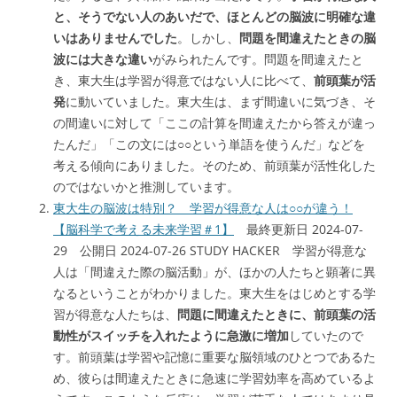
と、そうでない人のあいだで、ほとんどの脳波に明確な違
いはありませんでした
。しかし、
問題を間違えたときの脳
波には大きな違い
がみられたんです。問題を間違えたと
き、東大生は学習が得意ではない人に比べて、
前頭葉が活
発
に動いていました。東大生は、まず間違いに気づき、そ
の間違いに対して「ここの計算を間違えたから答えが違っ
たんだ」「この文には○○という単語を使うんだ」などを
考える傾向にありました。そのため、前頭葉が活性化した
のではないかと推測しています。
東大生の脳波は特別？ 学習が得意な人は○○が違う！
【脳科学で考える未来学習＃1】
最終更新日 2024-07-
29 公開日 2024-07-26 STUDY HACKER 学習が得意な
人は「間違えた際の脳活動」が、ほかの人たちと顕著に異
なるということがわかりました。東大生をはじめとする学
習が得意な人たちは、
問題に間違えたときに、前頭葉の活
動性がスイッチを入れたように急激に増加
していたので
す。前頭葉は学習や記憶に重要な脳領域のひとつであるた
め、彼らは間違えたときに急速に学習効率を高めているよ