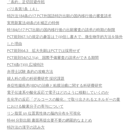
「条約」足切回避作戦
パリ条第1条（４）
特許法184条の17 PCT外国語特許出願の国内移行後の審査請求
実用新案法48条の8 補正の特例
特184の17 PCT出願の国内移行後の出願審査の請求の時期の制限
PCT規則67.1の規定の趣旨は？(ii)但し書きで、微生物学的方法を除外
した理由
PCT規則64.3 拡大先願はPCTでは採用せず
PCT規則54の2.1(a) 国際予備審査の請求ができる期間
PCT4条(1)(ii) 広域特許
弁理士試験 条約の攻略方法
婦人科の癌の科研費研究 採択課題
炎症性腸疾患(IBD)の治療と粘膜治癒に関する科研費研究
電子伝達系や酸化反応で電子はどのように移動していくのか
生化学の反応「グルコースの酸化」で取り出されるエネルギーの量
における酸素分子の寄与について
リン脂質 sn 位置異性体の脳内分布を可視化
特44 分割出願 書面再提出要不要の網羅的なまとめ
特許法の漢字の読み方