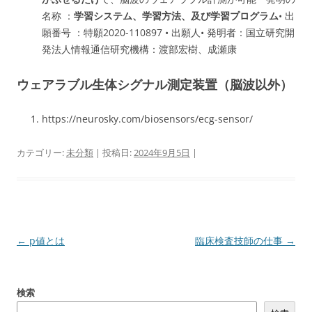
名称 ：
学習システム、学習方法、及び学習プログラム
• 出
願番号 ：特願2020-110897 • 出願人• 発明者：国立研究開
発法人情報通信研究機構：渡部宏樹、成瀬康
ウェアラブル生体シグナル測定装置（脳波以外）
https://neurosky.com/biosensors/ecg-sensor/
カテゴリー:
未分類
| 投稿日:
2024年9月5日
|
投
←
p値とは
臨床検査技師の仕事
→
稿
ナ
検索
ビ