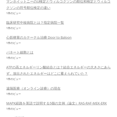
マンホイットニーのU検定とウィルコクソンの順位和検定とウィルコ
クソンの符号順位検定の違い
1件のビュー
臨床研究中核病院とは？指定病院一覧
1件のビュー
心筋梗塞のカテーテル治療 Door to Baloon
1件のビュー
パネート細胞とは
1件のビュー
ATPの高エネルギーリン酸結合とは？結合エネルギーの大きさにあら
ず。放出されたエネルギーはどこに蓄えられていた？
1件のビュー
遠隔医療（オンライン診療）の現在
1件のビュー
MAPK経路を英語で説明する5個の文例（論文）RAS-RAF-MEK-ERK
1件のビュー