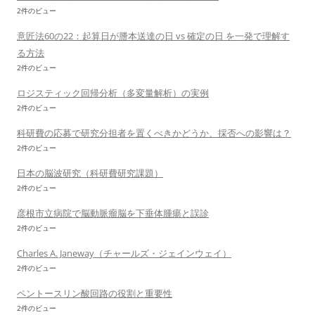
2件のビュー
意匠法60の22：起算日が謄本送達の日 vs 確定の日 を一発で理解す
る方法
2件のビュー
ロジスティック回帰分析（多変量解析）の実例
2件のビュー
科研費の応募で研究分担者を置くべきかどうか、採否への影響は？
2件のビュー
日本の脳波研究（科研費研究課題）
2件のビュー
彦根市立病院で脳動脈瘤脳を下垂体腫瘍と誤診
2件のビュー
Charles A. Janeway（チャールズ・ジェインウェイ）
2件のビュー
ペントースリン酸回路の役割と重要性
2件のビュー