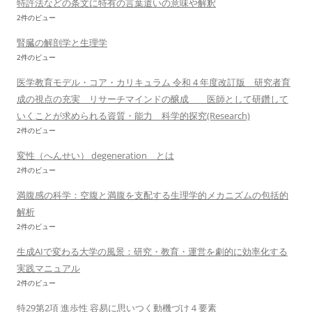
特許法などの条文に特有の言葉遣いの意味や解釈
2件のビュー
腎臓の解剖学と生理学
2件のビュー
医学教育モデル・コア・カリキュラム 令和 4 年度改訂版 研究者育
成の視点の充実 リサーチマインドの醸成 医師として研鑽して
いくことが求められる資質・能力 科学的探究(Research)
2件のビュー
変性（へんせい） degeneration とは
2件のビュー
満腹感の科学：空腹と満腹を支配する生理学的メカニズムの包括的
解析
2件のビュー
生成AIで変わる大学の風景：研究・教育・運営を劇的に効率化する
実践マニュアル
2件のビュー
特29第2項 進歩性 容易に思いつく動機づけ４要素