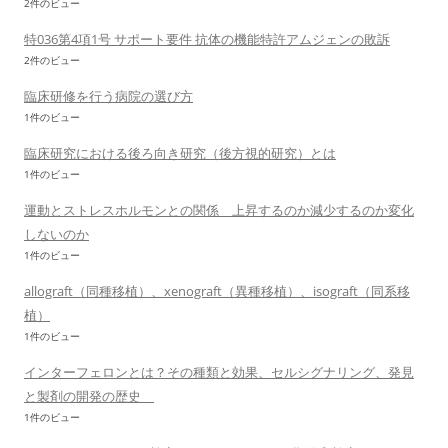
2件のビュー
特036第4項1号 サポート要件 抗体の機能特許アムジェンの敗訴
2件のビュー
臨床研修を行う病院の選び方
1件のビュー
臨床研究における後ろ向き研究（後方視的研究）とは
1件のビュー
運動とストレスホルモンとの関係 上昇するのか減少するのか変化
しないのか
1件のビュー
allograft（同種移植）、xenograft（異種移植）、isograft（同系移
植）
1件のビュー
インターフェロンとは？その種類と効果、セルシグナリング、発見
と製剤の開発の歴史
1件のビュー