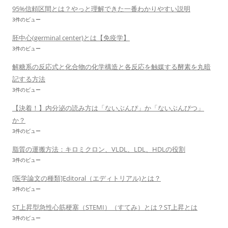
95%信頼区間とは？やっと理解できた一番わかりやすい説明
3件のビュー
胚中心(germinal center)とは【免疫学】
3件のビュー
解糖系の反応式と化合物の化学構造と各反応を触媒する酵素を丸暗
記する方法
3件のビュー
【決着！】内分泌の読み方は「ないぶんぴ」か「ないぶんぴつ」
か？
3件のビュー
脂質の運搬方法：キロミクロン、VLDL、LDL、HDLの役割
3件のビュー
[医学論文の種類]Editoral（エディトリアル)とは？
3件のビュー
ST上昇型急性心筋梗塞（STEMI）（すてみ）とは？ST上昇とは
3件のビュー