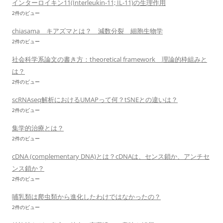
インターロイキン11(Interleukin-11; IL-11)の生理作用
2件のビュー
chiasama キアズマとは？ 減数分裂 細胞生物学
2件のビュー
社会科学系論文の書き方：theoretical framework 理論的枠組みと
は？
2件のビュー
scRNAseq解析におけるUMAPって何？tSNEとの違いは？
2件のビュー
集学的治療とは？
2件のビュー
cDNA (complementary DNA)とは？cDNAは、センス鎖か、アンチセ
ンス鎖か？
2件のビュー
哺乳類は爬虫類から進化したわけではなかったの？
2件のビュー