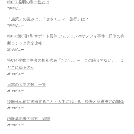
特037 発明の単一性とは
2件のビュー
「施策」の読みは、「せさく」？「施行」は？
2件のビュー
特036第6項1号 サポート要件 アムジェンvsサノフィ事件：日米の判
断ロジック完全比較
2件のビュー
特014 複数当事者の相互代表「ただし、～、この限りでない。」は
どこに係るのか
2件のビュー
日本の大学の数、一覧
2件のビュー
後悔死ぬ前に後悔すること・人生における 後悔と意思決定の関係
2件のビュー
内胚葉由来の器官、組織
2件のビュー