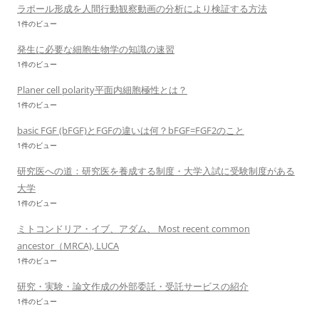
ラポール形成を人間行動観察動画の分析により検証する方法
1件のビュー
発生に必要な細胞生物学の知識の速習
1件のビュー
Planer cell polarity平面内細胞極性とは？
1件のビュー
basic FGF (bFGF)とFGFの違いは何？bFGF=FGF2のこと
1件のビュー
研究医への道：研究医を養成する制度・大学入試に受験制度がある
大学
1件のビュー
ミトコンドリア・イブ、アダム、 Most recent common
ancestor（MRCA), LUCA
1件のビュー
研究・実験・論文作成の外部委託・受託サービスの紹介
1件のビュー