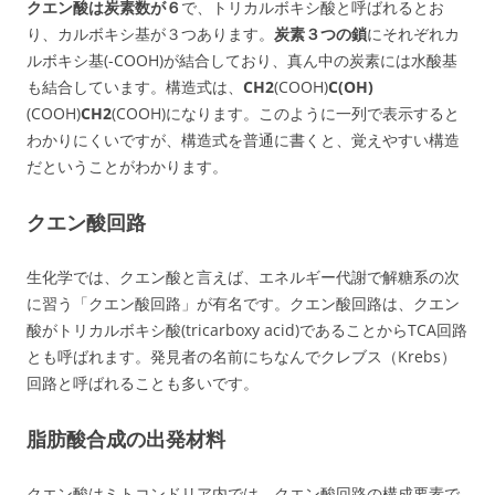
クエン酸は炭素数が６
で、トリカルボキシ酸と呼ばれるとお
り、カルボキシ基が３つあります。
炭素３つの鎖
にそれぞれカ
ルボキシ基(-COOH)が結合しており、真ん中の炭素には水酸基
も結合しています。構造式は、
CH2
(COOH)
C(OH)
(COOH)
CH2
(COOH)になります。このように一列で表示すると
わかりにくいですが、構造式を普通に書くと、覚えやすい構造
だということがわかります。
クエン酸回路
生化学では、クエン酸と言えば、エネルギー代謝で解糖系の次
に習う「クエン酸回路」が有名です。クエン酸回路は、クエン
酸がトリカルボキシ酸(
t
ri
c
arboxy
a
cid)であることからTCA回路
とも呼ばれます。発見者の名前にちなんでクレブス（Krebs）
回路と呼ばれることも多いです。
脂肪酸合成の出発材料
クエン酸はミトコンドリア内では、クエン酸回路の構成要素で