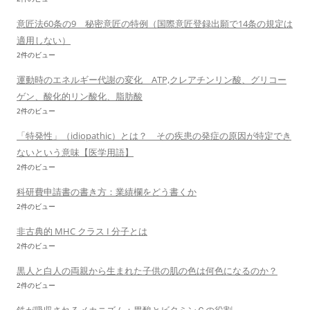
意匠法60条の9 秘密意匠の特例（国際意匠登録出願で14条の規定は
適用しない）
2件のビュー
運動時のエネルギー代謝の変化 ATP,クレアチンリン酸、グリコー
ゲン、酸化的リン酸化、脂肪酸
2件のビュー
「特発性」（idiopathic）とは？ その疾患の発症の原因が特定でき
ないという意味【医学用語】
2件のビュー
科研費申請書の書き方：業績欄をどう書くか
2件のビュー
非古典的 MHC クラス I 分子とは
2件のビュー
黒人と白人の両親から生まれた子供の肌の色は何色になるのか？
2件のビュー