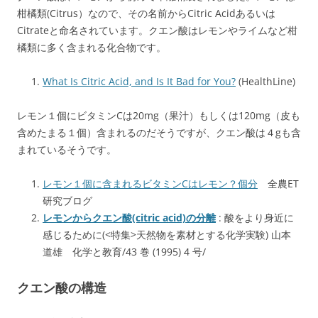
柑橘類(Citrus）なので、その名前からCitric Acidあるいは
Citrateと命名されています。クエン酸はレモンやライムなど柑
橘類に多く含まれる化合物です。
What Is Citric Acid, and Is It Bad for You?
(HealthLine)
レモン１個にビタミンCは20mg（果汁）もしくは120mg（皮も
含めたまる１個）含まれるのだそうですが、クエン酸は４gも含
まれているそうです。
レモン１個に含まれるビタミンCはレモン？個分
全農ET
研究ブログ
レモンからクエン酸(citric acid)の分離
: 酸をより身近に
感じるために(<特集>天然物を素材とする化学実験) 山本
道雄 化学と教育/43 巻 (1995) 4 号/
クエン酸の構造