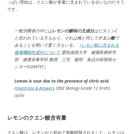
っぱい理由は、クエン酸が多量に含まれているせいなのだそう
です。
一般消費者の中には
レモンの酸味の主成分
はビタミンC
と思われている方もおり、それは梅と同じで
クエン酸
で
あることを聞いて驚く方もいる。（
レモン類に含まれる
健康機能性成分について
愛知淑徳大学 健康医療科学
部 健康栄養学科 教授 三宅 義明 食品分析開発セ
ンターSUNATEC）
Lemon is sour due to the presence of citric acid.
(
Questions & Answers
CBSE Biology Grade 12 Kreb’s
cycle)
レモンのクエン酸含有量
クエン酸は、レモンから初めて単離精製されました。レモンは