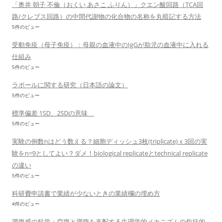
「奥井 朝子 不倫（おくい あさこ ふりん）」クエン酸回路（TCA回
路/クレブス回路）の中間代謝物の化合物の名称を丸暗記する方法
5件のビュー
受動免疫（母子免疫）：母親の血液中のIgGが胎児の血液中に入れる
仕組み
5件のビュー
ラポールに関する研究（日本語の論文）
5件のビュー
標準偏差 1SD、2SDの意味
5件のビュー
実験の例数nはどう数える？細胞ディッシュ3枚(triplicate)ｘ3回の実
験をn=9としてよい？ダメ！biological replicateとtechnical replicate
の違い
5件のビュー
科研費申請書で業績が少ないときの業績欄の埋め方
4件のビュー
満腹感の科学：空腹と満腹を支配する生理学的メカニズムの包括的