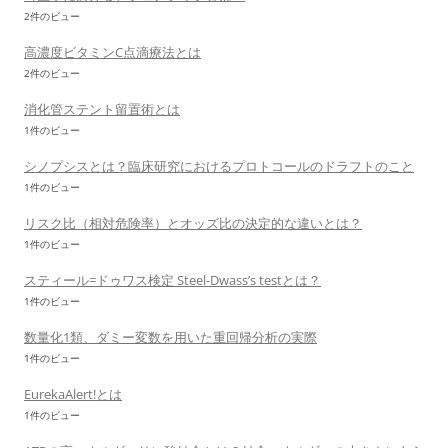
2件のビュー
高濃度ビタミンC点滴療法とは
2件のビュー
消化管ステント留置術とは
1件のビュー
シノプシスとは？臨床研究におけるプロトコールのドラフトのこと
1件のビュー
リスク比（相対危険率）とオッズ比の決定的な違いとは？
1件のビュー
スティール=ドゥワス検定 Steel-Dwass’s testとは？
1件のビュー
数量化1類、ダミー変数を用いた重回帰分析の実際
1件のビュー
EurekaAlert!とは
1件のビュー