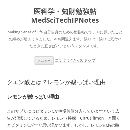
医科学・知財勉強帖
MedSciTechIPNotes
Making Sense of Life 自分自身のための勉強帖です。AIに訊いたこと
の纏めが増えてきました。AIも間違えます。誤りは、誤りに気付い
たときに直せばいいというスタンスです。
コンテンツへスキップ
メニュー
クエン酸とは？レモンが酸っぱい理由
レモンが酸っぱい理由
このサプリにはビタミンCが檸檬何個分入っていますという広
告が氾濫しているため、レモン（檸檬；Citrus limon）と聞く
とビタミンCがすぐ思い浮かびます。しかし、レモンのあの酸