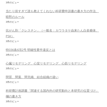
3件のビュー
当たり前すぎて誰も教えてくれない科研費申請書の書き方の作法、
暗黙のルール
3件のビュー
抗がん剤「クレスチン」（一般名：カワラタケ由来たん白多糖体、
PSK）
3件のビュー
特036条6項2号 明確性要件違反とは
3件のビュー
心臓リモデリング、心室リモデリング、心筋リモデリング
3件のビュー
間質、間葉、間充織、結合組織の違い
3件のビュー
科研費計画調書「関連する国内外の研究動向と本研究の位置づけ」
欄の書き方
3件のビュー