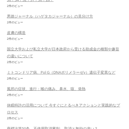
2件のビュー
悪徳ジャーナル（ハゲタカジャーナル）の見分け方
2件のビュー
皮膚の構造
2件のビュー
国立大学および私立大学が日本政府から受ける助成金の種類や趣旨
の違いについて
2件のビュー
ミトコンドリア病、Pol G（DNAポリメラーゼγ）遺伝子変異など
2件のビュー
風邪の症状、進行：喉の痛み、鼻水、咳、発熱
2件のビュー
休眠特許の活用について 今すぐにとるべきアクションと実践的なプ
ロセス
2件のビュー
商標法第50条 不使用取消審判: 取消と無効の違い？