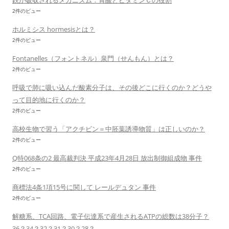
鉄が吸収されるメカニズム：胃酸とビタミンＣの役割
2件のビュー
ホルミシス hormesisとは？
2件のビュー
Fontanelles（フォントネル）泉門（せんもん）とは？
2件のビュー
呼吸で肺に吸い込んだ酸素分子は、その後どこに行くのか？どうや
って目的地に行くのか？
2件のビュー
高校生物で習う「アクチビン＝中胚葉誘導物質」は正しいのか？
2件のビュー
Q特068条の2 最高裁判決 平成23年4月28日 放出制御組成物 事件
2件のビュー
商標法4条1項15号に関して レールデュタン 事件
2件のビュー
解糖系、TCA回路、電子伝達系で産生されるATPの総数は38分子？
36？34？32？31？30？28？