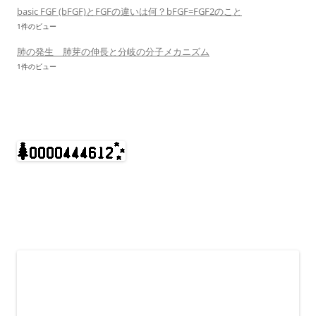
basic FGF (bFGF)とFGFの違いは何？bFGF=FGF2のこと
1件のビュー
肺の発生 肺芽の伸長と分岐の分子メカニズム
1件のビュー