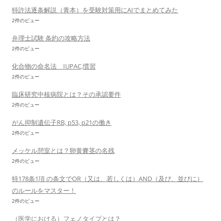
特許法逐条解説（青本）を受験対策用にAIでまとめてみた
2件のビュー
弁理士試験 条約の攻略方法
2件のビュー
化合物の命名法 IUPAC,慣習
2件のビュー
臨床研究中核病院とは？その承認要件
2件のビュー
がん抑制遺伝子RB, p53, p21の働き
2件のビュー
メッケル憩室とは？卵黄嚢茎の名残
2件のビュー
特178条1項 の条文でOR（又は、若しくは）AND（及び、並びに）
のルールをマスター！
2件のビュー
（医学における）フェノタイプとは？