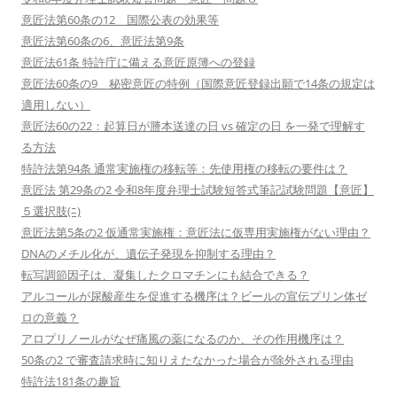
意匠法第60条の12 国際公表の効果等
意匠法第60条の6、意匠法第9条
意匠法61条 特許庁に備える意匠原簿への登録
意匠法60条の9 秘密意匠の特例（国際意匠登録出願で14条の規定は
適用しない）
意匠法60の22：起算日が謄本送達の日 vs 確定の日 を一発で理解す
る方法
特許法第94条 通常実施権の移転等：先使用権の移転の要件は？
意匠法 第29条の2 令和8年度弁理士試験短答式筆記試験問題【意匠】
５選択肢(ﾆ)
意匠法第5条の2 仮通常実施権：意匠法に仮専用実施権がない理由？
DNAのメチル化が、遺伝子発現を抑制する理由？
転写調節因子は、凝集したクロマチンにも結合できる？
アルコールが尿酸産生を促進する機序は？ビールの宣伝プリン体ゼ
ロの意義？
アロプリノールがなぜ痛風の薬になるのか、その作用機序は？
50条の2 で審査請求時に知りえたなかった場合が除外される理由
特許法181条の趣旨