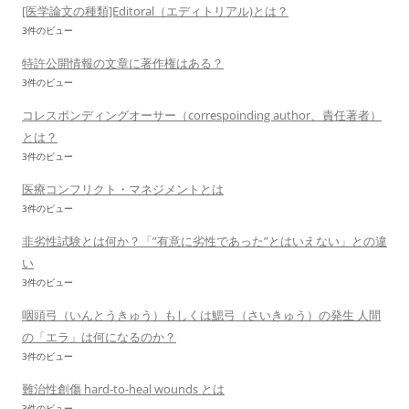
[医学論文の種類]Editoral（エディトリアル)とは？
3件のビュー
特許公開情報の文章に著作権はある？
3件のビュー
コレスポンディングオーサー（correspoinding author、責任著者）
とは？
3件のビュー
医療コンフリクト・マネジメントとは
3件のビュー
非劣性試験とは何か？「”有意に劣性であった”とはいえない」との違
い
3件のビュー
咽頭弓（いんとうきゅう）もしくは鰓弓（さいきゅう）の発生 人間
の「エラ」は何になるのか？
3件のビュー
難治性創傷 hard-to-heal wounds とは
3件のビュー