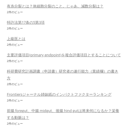
有糸分裂とは？体細胞分裂のこと。じゃあ、減数分裂は？
2件のビュー
特許法第17条の5第3項
2件のビュー
上級医とは
2件のビュー
主要評価項目(primary endpoint)を複合評価項目とすることについて
2件のビュー
科研費研究計画調書（申請書）研究者の遂行能力（業績欄）の書き
方
2件のビュー
Frontiersジャーナル姉妹紙のインパクトファクターランキング
2件のビュー
前腸 foregut、中腸 midgut、後腸 hind gutは将来何になるか？栄養
する動脈は？
2件のビュー