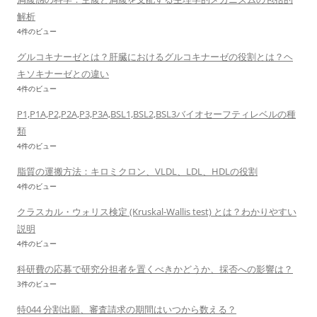
解析
4件のビュー
グルコキナーゼとは？肝臓におけるグルコキナーゼの役割とは？ヘ
キソキナーゼとの違い
4件のビュー
P1,P1A,P2,P2A,P3,P3A,BSL1,BSL2,BSL3バイオセーフティレベルの種
類
4件のビュー
脂質の運搬方法：キロミクロン、VLDL、LDL、HDLの役割
4件のビュー
クラスカル・ウォリス検定 (Kruskal-Wallis test) とは？わかりやすい
説明
4件のビュー
科研費の応募で研究分担者を置くべきかどうか、採否への影響は？
3件のビュー
特044 分割出願、審査請求の期間はいつから数える？