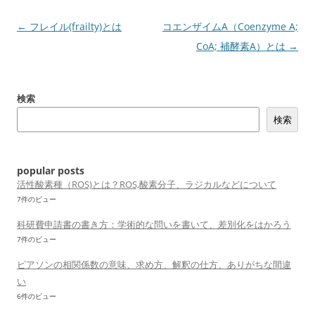
投
←
フレイル(frailty)とは
コエンザイムA（Coenzyme A;
稿
CoA; 補酵素A）とは
→
ナ
ビ
検索
ゲ
検索
ー
シ
ョ
popular posts
ン
活性酸素種（ROS)とは？ROS,酸素分子、ラジカルなどについて
7件のビュー
科研費申請書の書き方：学術的な問いを書いて、差別化をはかろう
7件のビュー
ピアソンの相関係数の意味、求め方、解釈の仕方、ありがちな間違
い
6件のビュー