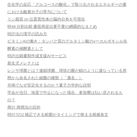
生化学の反応「グルコースの酸化」で取り出されるエネルギーの量
における酸素分子の寄与について
リン脂質 sn 位置異性体の脳内分布を可視化
特44 分割出願 書面再提出要不要の網羅的なまとめ
特許法の漢字の読み方
ビタミンKの働き：タンパク質のグルタミン酸のγーカルボキシル化
酵素の補酵素として
特許出願書類作成支援AIサービス
新生児メレナとは
レンサ球菌とは？連鎖球菌、球状の菌が鎖のように連なっている形
態から命名された細菌の種類（「属名」）
共鳴でなぜ安定化するのか？量子力学的な説明
学会が当日、地震で中止になった場合、参加費は払い戻されるも
の？
商01 商標法の目的
特017の2 補正できる範囲がタイミングで狭まる根拠条文