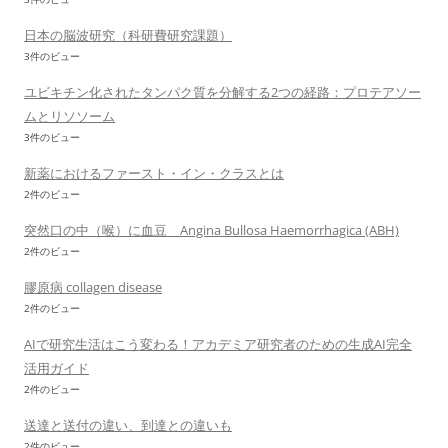
日本の脳波研究（科研費研究課題）
3件のビュー
ユビキチン化されたタンパク質を分解する2つの経路：プロテアソー
ムとリソソーム
3件のビュー
新薬におけるファースト・イン・クラスとは
2件のビュー
突然口の中（喉）に血豆 Angina Bullosa Haemorrhagica (ABH)
2件のビュー
膠原病 collagen disease
2件のビュー
AIで研究生活はこう変わる！アカデミア研究者のための生成AI完全
活用ガイド
2件のビュー
送達と送付の違い、到達との違いも
2件のビュー