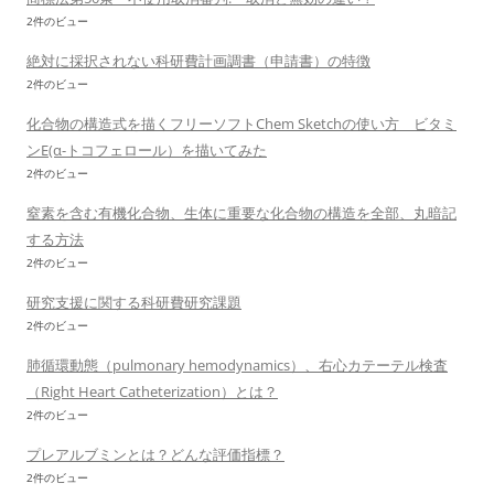
2件のビュー
絶対に採択されない科研費計画調書（申請書）の特徴
2件のビュー
化合物の構造式を描くフリーソフトChem Sketchの使い方 ビタミ
ンE(α-トコフェロール）を描いてみた
2件のビュー
窒素を含む有機化合物、生体に重要な化合物の構造を全部、丸暗記
する方法
2件のビュー
研究支援に関する科研費研究課題
2件のビュー
肺循環動態（pulmonary hemodynamics）、右心カテーテル検査
（Right Heart Catheterization）とは？
2件のビュー
プレアルブミンとは？どんな評価指標？
2件のビュー