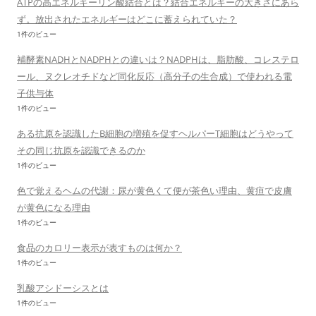
ATPの高エネルギーリン酸結合とは？結合エネルギーの大きさにあら
ず。放出されたエネルギーはどこに蓄えられていた？
1件のビュー
補酵素NADHとNADPHとの違いは？NADPHは、脂肪酸、コレステロ
ール、ヌクレオチドなど同化反応（高分子の生合成）で使われる電
子供与体
1件のビュー
ある抗原を認識したB細胞の増殖を促すヘルパーT細胞はどうやって
その同じ抗原を認識できるのか
1件のビュー
色で覚えるヘムの代謝：尿が黄色くて便が茶色い理由、黄疸で皮膚
が黄色になる理由
1件のビュー
食品のカロリー表示が表すものは何か？
1件のビュー
乳酸アシドーシスとは
1件のビュー