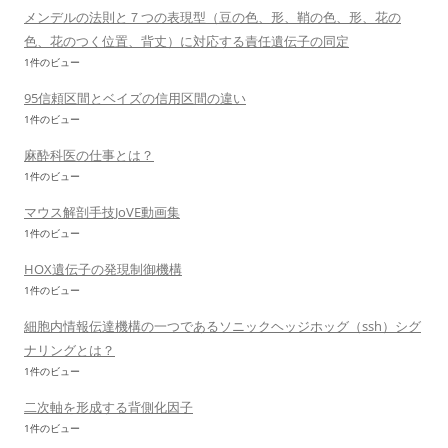
メンデルの法則と７つの表現型（豆の色、形、鞘の色、形、花の
色、花のつく位置、背丈）に対応する責任遺伝子の同定
1件のビュー
95信頼区間とベイズの信用区間の違い
1件のビュー
麻酔科医の仕事とは？
1件のビュー
マウス解剖手技JoVE動画集
1件のビュー
HOX遺伝子の発現制御機構
1件のビュー
細胞内情報伝達機構の一つであるソニックヘッジホッグ（ssh）シグ
ナリングとは？
1件のビュー
二次軸を形成する背側化因子
1件のビュー