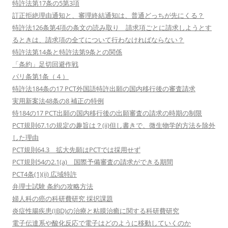
特許法第17条の5第3項
訂正拒絶理由通知と、審理終結通知は、普通どっちが先にくる？
特許法126条第4項の条文の読み取り 請求項ごとに請求しようとす
るときは、請求項の全てについて行わなければならない？
特許法第14条と特許法第9条との関係
「条約」足切回避作戦
パリ条第1条（４）
特許法184条の17 PCT外国語特許出願の国内移行後の審査請求
実用新案法48条の8 補正の特例
特184の17 PCT出願の国内移行後の出願審査の請求の時期の制限
PCT規則67.1の規定の趣旨は？(ii)但し書きで、微生物学的方法を除外
した理由
PCT規則64.3 拡大先願はPCTでは採用せず
PCT規則54の2.1(a) 国際予備審査の請求ができる期間
PCT4条(1)(ii) 広域特許
弁理士試験 条約の攻略方法
婦人科の癌の科研費研究 採択課題
炎症性腸疾患(IBD)の治療と粘膜治癒に関する科研費研究
電子伝達系や酸化反応で電子はどのように移動していくのか