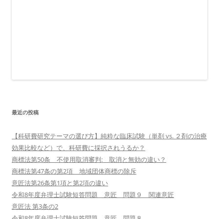
最近の投稿
【科研費研究テーマの選び方】純粋な臨床試験（単剤 vs. ２剤の治療
効果比較など）で、科研費に採択されうるか？
商標法第50条 不使用取消審判: 取消と無効の違い？
商標法第47条の第2項 地域団体商標の除斥
意匠法第26条第1項と第2項の違い
令和8年度弁理士試験短答問題 意匠 問題９ 関連意匠
意匠法 第3条の2
令和8年度弁理士試験短答問題 意匠 問題８