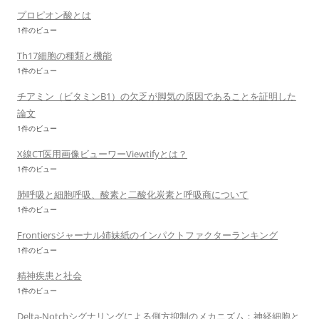
プロピオン酸とは
1件のビュー
Th17細胞の種類と機能
1件のビュー
チアミン（ビタミンB1）の欠乏が脚気の原因であることを証明した
論文
1件のビュー
X線CT医用画像ビューワーViewtifyとは？
1件のビュー
肺呼吸と細胞呼吸、酸素と二酸化炭素と呼吸商について
1件のビュー
Frontiersジャーナル姉妹紙のインパクトファクターランキング
1件のビュー
精神疾患と社会
1件のビュー
Delta-Notchシグナリングによる側方抑制のメカニズム：神経細胞と