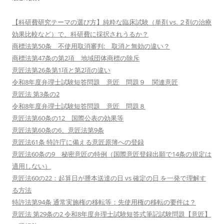
【科研費研究テーマの選び方】純粋な臨床試験（単剤 vs. ２剤の治療
効果比較など）で、科研費に採択されうるか？
商標法第50条 不使用取消審判: 取消と無効の違い？
商標法第47条の第2項 地域団体商標の除斥
意匠法第26条第1項と第2項の違い
令和8年度弁理士試験短答問題 意匠 問題９ 関連意匠
意匠法 第3条の2
令和8年度弁理士試験短答問題 意匠 問題８
意匠法第60条の12 国際公表の効果等
意匠法第60条の6、意匠法第9条
意匠法61条 特許庁に備える意匠原簿への登録
意匠法60条の9 秘密意匠の特例（国際意匠登録出願で14条の規定は
適用しない）
意匠法60の22：起算日が謄本送達の日 vs 確定の日 を一発で理解す
る方法
特許法第94条 通常実施権の移転等：先使用権の移転の要件は？
意匠法 第29条の2 令和8年度弁理士試験短答式筆記試験問題【意匠】