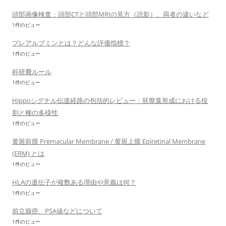
頭部画像検査：頭部CTと頭部MRIの見方（読影）、両者の違いなど
1件のビュー
プレアルブミンとは？どんな評価指標？
1件のビュー
科研費ルール
1件のビュー
Hippoシグナル伝達経路の包括的レビュー：胚盤葉形成における役
割と種の多様性
1件のビュー
黄斑前膜 Premacular Membrane / 黄斑上膜 Epiretinal Membrane
(ERM) とは
1件のビュー
HLAの遺伝子が複数ある理由や意義は何？
1件のビュー
前立腺癌、PSA値などについて
1件のビュー