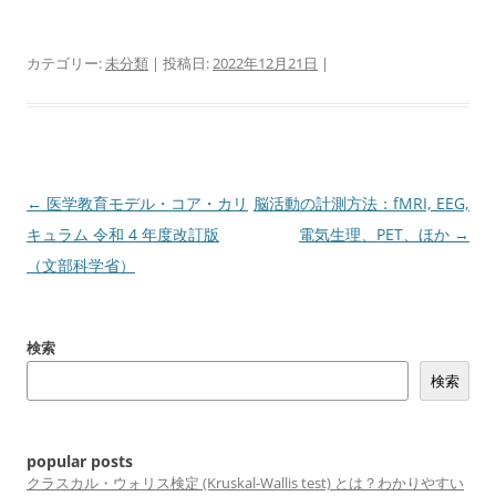
カテゴリー:
未分類
| 投稿日:
2022年12月21日
|
投
←
医学教育モデル・コア・カリ
脳活動の計測方法：fMRI, EEG,
稿
キュラム 令和 4 年度改訂版
電気生理、PET、ほか
→
ナ
（文部科学省）
ビ
ゲ
検索
ー
検索
シ
ョ
ン
popular posts
クラスカル・ウォリス検定 (Kruskal-Wallis test) とは？わかりやすい