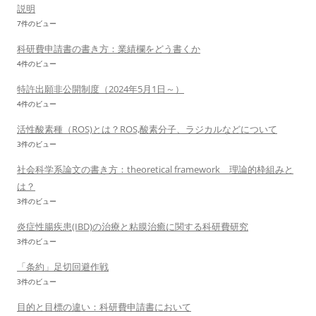
説明
7件のビュー
科研費申請書の書き方：業績欄をどう書くか
4件のビュー
特許出願非公開制度（2024年5月1日～）
4件のビュー
活性酸素種（ROS)とは？ROS,酸素分子、ラジカルなどについて
3件のビュー
社会科学系論文の書き方：theoretical framework 理論的枠組みと
は？
3件のビュー
炎症性腸疾患(IBD)の治療と粘膜治癒に関する科研費研究
3件のビュー
「条約」足切回避作戦
3件のビュー
目的と目標の違い：科研費申請書において