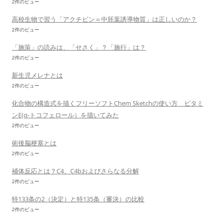
2件のビュー
高校生物で習う「アクチビン＝中胚葉誘導物質」は正しいのか？
2件のビュー
「施策」の読みは、「せさく」？「施行」は？
2件のビュー
新生児メレナとは
2件のビュー
化合物の構造式を描くフリーソフトChem Sketchの使い方 ビタミ
ンE(α-トコフェロール）を描いてみた
2件のビュー
術後脳梗塞とは
2件のビュー
補体反応とは？C4、C4bおよびさらなる分解
2件のビュー
特133条の2（決定）と特135条（審決）の比較
2件のビュー