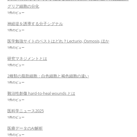
グリア細胞の分化
1件のビュー
神経堤を誘導する分子シグナル
1件のビュー
医学勉強サイトのベストはどれ？Lecturio, Osmosis, ほか
1件のビュー
研究マネジメントとは
1件のビュー
2種類の脂肪細胞：白色細胞と褐色細胞の違い
1件のビュー
難治性創傷 hard-to-heal wounds とは
1件のビュー
医科学ニュース2025
1件のビュー
医療データのAI解析
1件のビュー