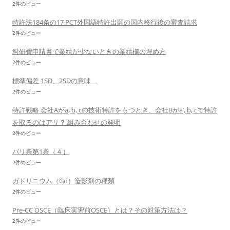
2件のビュー
特許法184条の17 PCT外国語特許出願の国内移行後の審査請求
2件のビュー
科研費申請書で業績が少ないときの業績欄の埋め方
2件のビュー
標準偏差 1SD、2SDの意味
2件のビュー
特許戦略 会社Aがa, b, cの技術特許をもつとき、会社Bがa’, b, cで特許
を取るのはアリ？ 組み合わせの発明
2件のビュー
パリ条第1条（４）
2件のビュー
ガドリニウム（Gd）造影剤の種類
2件のビュー
Pre-CC OSCE（臨床実習前OSCE）とは？その対策方法は？
2件のビュー