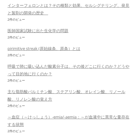
インターフェロンとは？その種類と効果、セルシグナリング、発見
と製剤の開発の歴史
2件のビュー
医師国家試験に出た生化学の問題
2件のビュー
pirimitive streak (原始線条、原条）とは
2件のビュー
呼吸で肺に吸い込んだ酸素分子は、その後どこに行くのか？どうや
って目的地に行くのか？
2件のビュー
主な脂肪酸パルミチン酸、ステアリン酸、オレイン酸、リノール
酸、リノレン酸の覚え方
2件のビュー
～血症（～けっしょう）-emia/-aemia：～が血液中に異常な量存在
する状態
2件のビュー