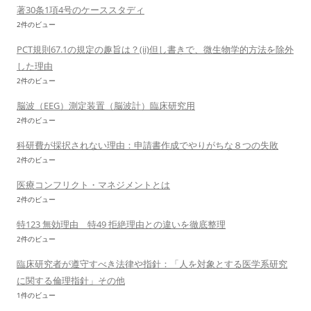
著30条1項4号のケーススタディ
2件のビュー
PCT規則67.1の規定の趣旨は？(ii)但し書きで、微生物学的方法を除外
した理由
2件のビュー
脳波（EEG）測定装置（脳波計）臨床研究用
2件のビュー
科研費が採択されない理由：申請書作成でやりがちな８つの失敗
2件のビュー
医療コンフリクト・マネジメントとは
2件のビュー
特123 無効理由 特49 拒絶理由との違いを徹底整理
2件のビュー
臨床研究者が遵守すべき法律や指針：「人を対象とする医学系研究
に関する倫理指針」その他
1件のビュー