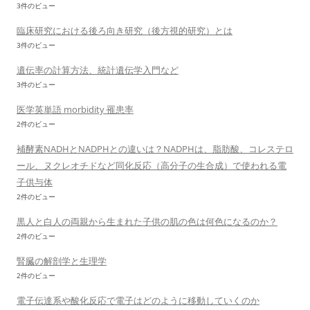
3件のビュー
臨床研究における後ろ向き研究（後方視的研究）とは
3件のビュー
遺伝率の計算方法、統計遺伝学入門など
3件のビュー
医学英単語 morbidity 罹患率
2件のビュー
補酵素NADHとNADPHとの違いは？NADPHは、脂肪酸、コレステロ
ール、ヌクレオチドなど同化反応（高分子の生合成）で使われる電
子供与体
2件のビュー
黒人と白人の両親から生まれた子供の肌の色は何色になるのか？
2件のビュー
腎臓の解剖学と生理学
2件のビュー
電子伝達系や酸化反応で電子はどのように移動していくのか