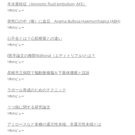
羊水塞栓症（Amniotic fluid embolism; AFE）
1件のビュー
突然口の中（喉）に血豆 Angina Bullosa Haemorrhagica (ABH)
1件のビュー
心不全とは？心筋梗塞との違い
1件のビュー
[医学論文の種類]Editoral（エディトリアル)とは？
1件のビュー
彦根市立病院で脳動脈瘤脳を下垂体腫瘍と誤診
1件のビュー
ラポール形成のためのテクニック
1件のビュー
うつ病に関する研究論文
1件のビュー
アミロースなど多糖の還元性末端、非還元性末端とは
1件のビュー