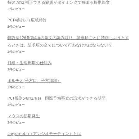
特017の2 補正できる範囲がタイミングで狭まる根拠条文
2件のビュー
PCT4条(1)(ii) 広域特許
2件のビュー
特許法126条第4項の条文の読み取り 請求項ごとに請求しようとす
るときは、請求項の全てについて行わなければならない？
2件のビュー
月経・生理周期の仕組み
2件のビュー
ポルチオ(子宮口、子宮頚部）
2件のビュー
PCT規則54の2.1(a) 国際予備審査の請求ができる期間
2件のビュー
マウスの初期発生
2件のビュー
angiomotin（アンジオモーティン）とは