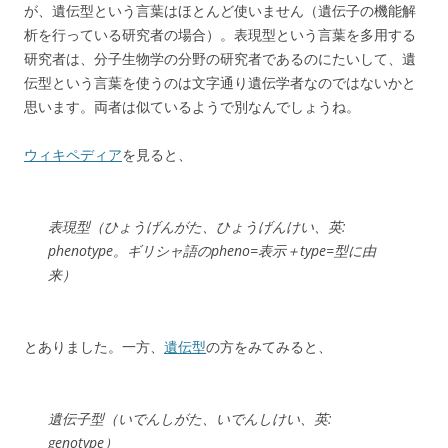
が、遺伝型という言葉はほとんど使いません（遺伝子の機能解
析を行っている研究者の場合）。表現型という言葉を多用する
研究者は、分子生物学の分野の研究者であるのにたいして、遺
伝型という言葉を使うのは文字通り遺伝学者なのではないかと
思います。両者は似ているようで別なんでしょうね。
ウィキペディア
を見ると、
表現型（ひょうげんがた、ひょうげんけい、英:
phenotype。ギリシャ語のpheno=表示＋type=型に由
来）
とありました。一方、
遺伝型
の方をみてみると、
遺伝子型（いでんしがた、いでんしけい、英:
genotype）