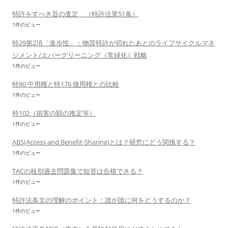
特許をすべき旨の査定 （特許法第51条）
1件のビュー
特29第2項「進歩性」：物質特許が切れたあとのライフサイクルマネ
ジメント/エバーグリーニング（常緑化）戦略
1件のビュー
特80 中用権と特176 後用権との比較
1件のビュー
特102（損害の額の推定等）
1件のビュー
ABS(Access and Benefit-Sharing)とは？研究にどう関係する？
1件のビュー
TACの枝別過去問題集で短答は合格できる？
1件のビュー
特許法条文の理解のポイント：誰が誰に何をどうするのか？
1件のビュー