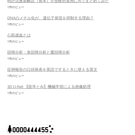
特許法逐条解説（青本）を受験対策用にAIでまとめてみた
1件のビュー
DNAのメチル化が、遺伝子発現を抑制する理由？
1件のビュー
心筋虚血とは
1件のビュー
回帰分析：単回帰分析と重回帰分析
1件のビュー
症例報告の口頭発表を英語でするときに使える英文
1件のビュー
3D U-Net 【医学とAI】機械学習による画像処理
1件のビュー