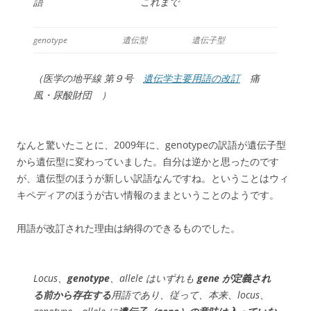
語 これまで
genotype
遺伝型
遺伝子型
（医学の地平線 第９号
遺伝学主要用語の改訂
痛
風・尿酸財団 ）
なんと驚いたことに、2009年に、genotypeの訳語が遺伝子型
から遺伝型に変わっていました。自分は逆かと思ったのです
が、遺伝型のほうが新しい訳語なんですね。ということはウィ
キペディアのほうが古い情報のままということのようです。
用語が改訂された理由は納得のできるものでした。
Locus、
genotype
、allele はいずれも
gene が定義され
る前から存在する
用語であり、従って、本来、locus、