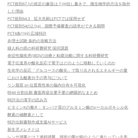
PCT規則67.1の規定の趣旨は？(ii)但し書きで、微生物学的方法を除外
した理由
PCT規則64.3 拡大先願はPCTでは採用せず
PCT規則54の2.1(a) 国際予備審査の請求ができる期間
PCT4条(1)(ii) 広域特許
弁理士試験 条約の攻略方法
婦人科の癌の科研費研究 採択課題
炎症性腸疾患(IBD)の治療と粘膜治癒に関する科研費研究
電子伝達系や酸化反応で電子はどのように移動していくのか
生化学の反応「グルコースの酸化」で取り出されるエネルギーの量
における酸素分子の寄与について
リン脂質 sn 位置異性体の脳内分布を可視化
特44 分割出願 書面再提出要不要の網羅的なまとめ
特許法の漢字の読み方
ビタミンKの働き：タンパク質のグルタミン酸のγーカルボキシル化
酵素の補酵素として
特許出願書類作成支援AIサービス
新生児メレナとは
レンサ球菌とは？連鎖球菌、球状の菌が鎖のように連なっている形