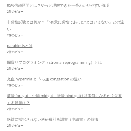
95%信頼区間とは？やっと理解できた一番わかりやすい説明
2件のビュー
非劣性試験とは何か？「”有意に劣性であった”とはいえない」との違
い
2件のビュー
parabiosisとは
2件のビュー
間質リプログラミング（stromal reprogramming）とは
2件のビュー
充血 hypermia と うっ血 congestion の違い
2件のビュー
前腸 foregut、中腸 midgut、後腸 hind gutは将来何になるか？栄養
する動脈は？
2件のビュー
絶対に採択されない科研費計画調書（申請書）の特徴
2件のビュー