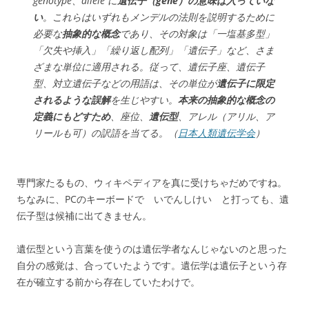
genotype、allele に
遺伝子（gene）の意味は入っていな
い
。これらはいずれもメンデルの法則を説明するために
必要な
抽象的な概念
であり、その対象は「一塩基多型」
「欠失や挿入」「繰り返し配列」「遺伝子」など、さま
ざまな単位に適用される。従って、遺伝子座、遺伝子
型、対立遺伝子などの用語は、その単位が
遺伝子に限定
されるような誤解
を生じやすい。
本来の抽象的な概念の
定義にもどすため
、座位、
遺伝型
、アレル（アリル、ア
リールも可）の訳語を当てる。（
日本人類遺伝学会
）
専門家たるもの、ウィキペディアを真に受けちゃだめですね。
ちなみに、PCのキーボードで いでんしけい と打っても、遺
伝子型は候補に出てきません。
遺伝型という言葉を使うのは遺伝学者なんじゃないのと思った
自分の感覚は、合っていたようです。遺伝学は遺伝子という存
在が確立する前から存在していたわけで。