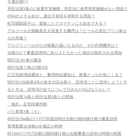
５選択肢(ﾆ)
意匠法第5条の2 仮通常実施権：意匠法に仮専用実施権がない理由？
DNAのメチル化が、遺伝子発現を抑制する理由？
転写調節因子は、凝集したクロマチンにも結合できる？
アルコールが尿酸産生を促進する機序は？ビールの宣伝プリン体ゼ
ロの意義？
アロプリノールがなぜ痛風の薬になるのか、その作用機序は？
50条の2 で審査請求時に知りえたなかった場合が除外される理由
特許法181条の趣旨
特許法第17条の5第3項
訂正拒絶理由通知と、審理終結通知は、普通どっちが先にくる？
特許法126条第4項の条文の読み取り 請求項ごとに請求しようとす
るときは、請求項の全てについて行わなければならない？
特許法第14条と特許法第9条との関係
「条約」足切回避作戦
パリ条第1条（４）
特許法184条の17 PCT外国語特許出願の国内移行後の審査請求
実用新案法48条の8 補正の特例
特184の17 PCT出願の国内移行後の出願審査の請求の時期の制限