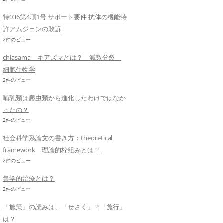
特036第4項1号 サポート要件 抗体の機能特
許アムジェンの敗訴
2件のビュー
chiasama キアズマとは？ 減数分裂
細胞生物学
2件のビュー
哺乳類は爬虫類から進化したわけではなか
ったの？
2件のビュー
社会科学系論文の書き方：theoretical
framework 理論的枠組みとは？
2件のビュー
集学的治療とは？
2件のビュー
「施策」の読みは、「せさく」？「施行」
は？