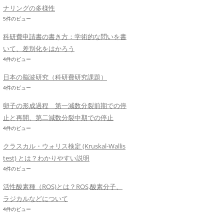
ナリングの多様性
5件のビュー
科研費申請書の書き方：学術的な問いを書
いて、差別化をはかろう
4件のビュー
日本の脳波研究（科研費研究課題）
4件のビュー
卵子の形成過程 第一減数分裂前期での停
止と再開、第二減数分裂中期での停止
4件のビュー
クラスカル・ウォリス検定 (Kruskal-Wallis
test) とは？わかりやすい説明
4件のビュー
活性酸素種（ROS)とは？ROS,酸素分子、
ラジカルなどについて
4件のビュー