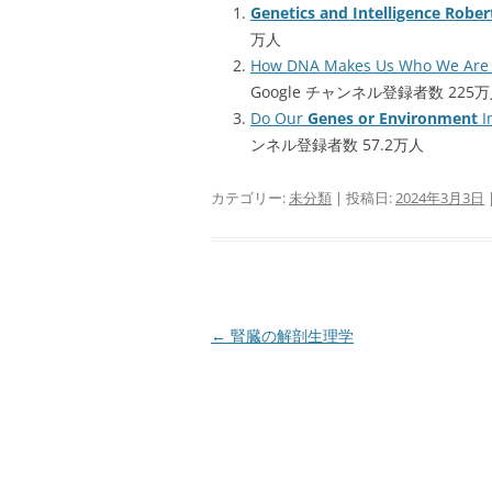
Genetics and Intelligence Robe
万人
How DNA Makes Us Who We Are
Google チャンネル登録者数 225
Do Our
Genes or Environment
I
ンネル登録者数 57.2万人
カテゴリー:
未分類
| 投稿日:
2024年3月3日
投
←
腎臓の解剖生理学
稿
ナ
ビ
ゲ
ー