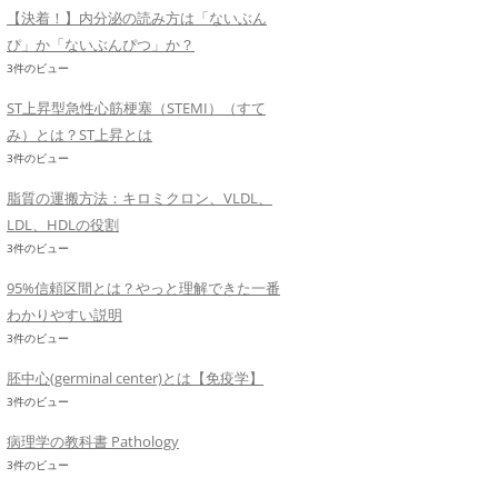
【決着！】内分泌の読み方は「ないぶん
ぴ」か「ないぶんぴつ」か？
3件のビュー
ST上昇型急性心筋梗塞（STEMI）（すて
み）とは？ST上昇とは
3件のビュー
脂質の運搬方法：キロミクロン、VLDL、
LDL、HDLの役割
3件のビュー
95%信頼区間とは？やっと理解できた一番
わかりやすい説明
3件のビュー
胚中心(germinal center)とは【免疫学】
3件のビュー
病理学の教科書 Pathology
3件のビュー