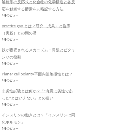
解糖系の反応式と化合物の化学構造と各反
応を触媒する酵素を丸暗記する方法
3件のビュー
practice gap とは？研究（成果）と臨床
（実践）との間の溝
2件のビュー
鉄が吸収されるメカニズム：胃酸とビタミ
ンＣの役割
2件のビュー
Planer cell polarity平面内細胞極性とは？
2件のビュー
非劣性試験とは何か？「”有意に劣性であ
った”とはいえない」との違い
2件のビュー
インスリンの働きとは？「インスリンは同
化ホルモン」
2件のビュー