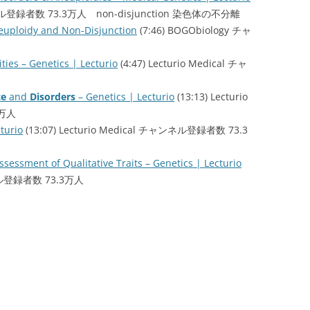
チャンネル登録者数 73.3万人 non-disjunction 染色体の不分離
uploidy and Non-Disjunction
(7:46) BOGObiology チャ
ies – Genetics | Lecturio
(4:47) Lecturio Medical チャ
ce
and
Disorders
– Genetics | Lecturio
(13:13) Lecturio
3万人
turio
(13:07) Lecturio Medical チャンネル登録者数 73.3
Assessment of Qualitative Traits – Genetics | Lecturio
ャンネル登録者数 73.3万人