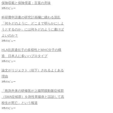
保険収載と保険償還：言葉の意味
3件のビュー
科研費申請書の研究計画欄に纏わる混乱
「何をどのように、どこまで明らかにしよ
うとするのか」には何をどのように書けば
よいのか？
3件のビュー
HLA抗原遺伝子の多様性とMHC分子の構
造 日本人に多いハプロタイプ
3件のビュー
論文がリジェクト（却下）されるよくある
理由
3件のビュー
「救急外来の研修医が上腸間膜動脈症候群
（SMA症候群）を急性胃腸炎と誤診して高
校生が死亡」という報道
3件のビュー