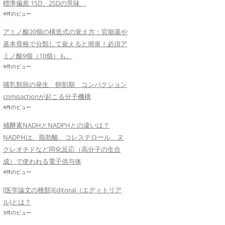
標準偏差 1SD、2SDの意味
4件のビュー
アミノ酸20個の構造式の覚え方：官能基や
基本骨格で分類して覚えると簡単！必須ア
ミノ酸9個（10個）も。
4件のビュー
哺乳類胚の発生 卵割期 コンパクション
compactionが起こる分子機構
4件のビュー
補酵素NADHとNADPHとの違いは？
NADPHは、脂肪酸、コレステロール、ヌ
クレオチドなど同化反応（高分子の生合
成）で使われる電子供与体
4件のビュー
[医学論文の種類]Editoral（エディトリア
ル)とは？
3件のビュー