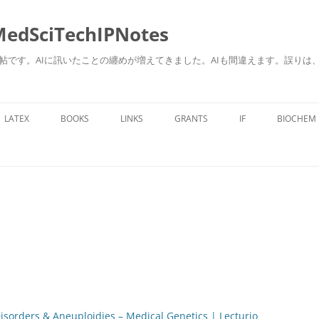
ciTechIPNotes
自身のための勉強帖です。AIに訊いたことの纏めが増えてきました。AIも間違えます。
コ
ン
LATEX
BOOKS
LINKS
GRANTS
IF
BIOCHEM
テ
ン
ツ
へ
ス
キ
ッ
プ
sorders & Aneuploidies – Medical Genetics | Lecturio