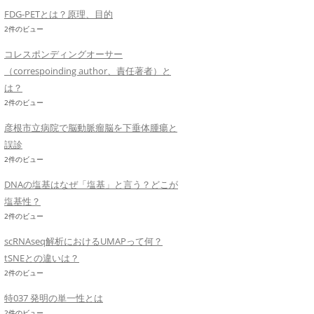
FDG-PETとは？原理、目的
2件のビュー
コレスポンディングオーサー
（correspoinding author、責任著者）と
は？
2件のビュー
彦根市立病院で脳動脈瘤脳を下垂体腫瘍と
誤診
2件のビュー
DNAの塩基はなぜ「塩基」と言う？どこが
塩基性？
2件のビュー
scRNAseq解析におけるUMAPって何？
tSNEとの違いは？
2件のビュー
特037 発明の単一性とは
2件のビュー