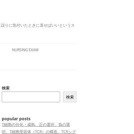
誤りは、誤りに気付いたときに直せばいいというス
NURSING EXAM
検索
検索
popular posts
T細胞の分化・成熟、正の選択、負の選
択、T細胞受容体（TCR）の構造、TCRシグ