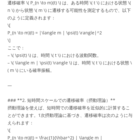
遷移確率 \( P_{n \to m}(t) \) は、ある時間 \( t \) における状態 \(
n \) から状態 \( m \) に遷移する可能性を測定するもので、以下
のように定義されます：
\[
P_{n \to m}(t) = |\langle m | \psi(t) \rangle|^2
\]
ここで：
– \( \psi(t) \) は、時間 \( t \) における波動関数。
– \( \langle m | \psi(t) \rangle \) は、時間 \( t \) における状態 \
( m \) にいる確率振幅。
—
### **2. 短時間スケールでの遷移確率（摂動理論）**
摂動理論を使えば、短時間での遷移確率を近似的に計算するこ
とができます。1次摂動理論に基づき、遷移確率は次のように与
えられます：
\[
P_{n \to m}(t) = \frac{1}{\hbar^2} | \langle m |