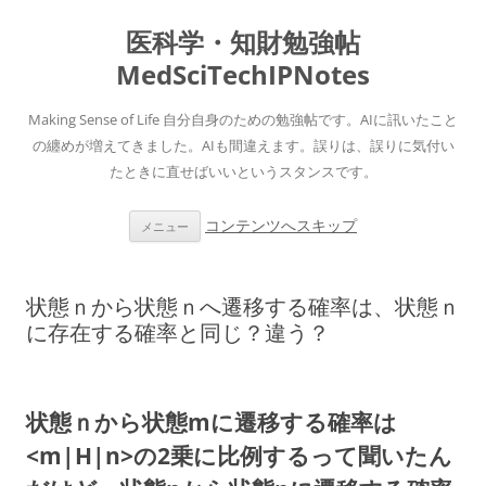
医科学・知財勉強帖
MedSciTechIPNotes
Making Sense of Life 自分自身のための勉強帖です。AIに訊いたこと
の纏めが増えてきました。AIも間違えます。誤りは、誤りに気付い
たときに直せばいいというスタンスです。
コンテンツへスキップ
メニュー
状態ｎから状態ｎへ遷移する確率は、状態ｎ
に存在する確率と同じ？違う？
状態ｎから状態mに遷移する確率は
<m|H|n>の2乗に比例するって聞いたん