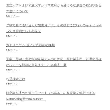
国立大学および私立大学が日本政府から受ける助成金の種類や趣旨
の違いについて
2件のビュー
呼吸で肺に吸い込んだ酸素分子は、その後どこに行くのか？どうや
って目的地に行くのか？
2件のビュー
ガドリニウム（Gd）造影剤の種類
1件のビュー
医学・薬学・生命科学を学ぶ人のための 統計学入門 基礎の基礎
からデータ解析の実際まで 杉本典夫 著
1件のビュー
χ2乗検定とは
1件のビュー
研究者が決めた遺伝子セット（パネル）の発現量を解析できる
NanoString社のnCounter
1件のビュー