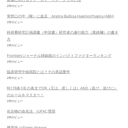
2件のビュー
突然口の中（喉）に血豆 Angina Bullosa Haemorrhagica (ABH)
2件のビュー
科研費研究計画調書（申請書）研究者の遂行能力（業績欄）の書き
方
2件のビュー
Frontiersジャーナル姉妹紙のインパクトファクターランキング
2件のビュー
臨床研究中核病院とは？その承認要件
2件のビュー
特178条1項 の条文でOR（又は、若しくは）AND（及び、並びに）
のルールをマスター！
2件のビュー
化合物の命名法 IUPAC,慣習
2件のビュー
膠原病 collagen disease