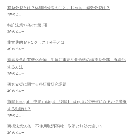
有糸分裂とは？体細胞分裂のこと。じゃあ、減数分裂は？
2件のビュー
特許法第17条の5第3項
2件のビュー
非古典的 MHC クラス I 分子とは
2件のビュー
窒素を含む有機化合物、生体に重要な化合物の構造を全部、丸暗記
する方法
2件のビュー
研究支援に関する科研費研究課題
2件のビュー
前腸 foregut、中腸 midgut、後腸 hind gutは将来何になるか？栄養
する動脈は？
2件のビュー
商標法第50条 不使用取消審判: 取消と無効の違い？
2件のビュー