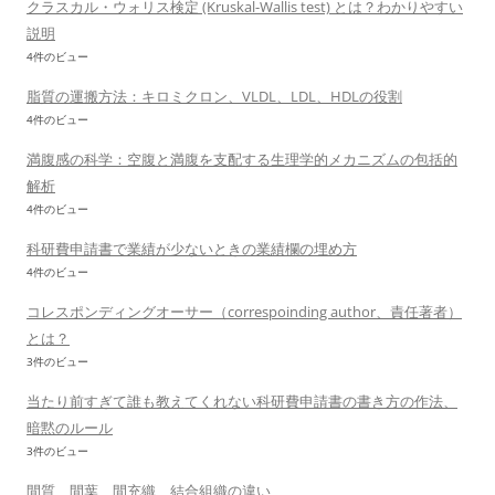
クラスカル・ウォリス検定 (Kruskal-Wallis test) とは？わかりやすい
説明
4件のビュー
脂質の運搬方法：キロミクロン、VLDL、LDL、HDLの役割
4件のビュー
満腹感の科学：空腹と満腹を支配する生理学的メカニズムの包括的
解析
4件のビュー
科研費申請書で業績が少ないときの業績欄の埋め方
4件のビュー
コレスポンディングオーサー（correspoinding author、責任著者）
とは？
3件のビュー
当たり前すぎて誰も教えてくれない科研費申請書の書き方の作法、
暗黙のルール
3件のビュー
間質、間葉、間充織、結合組織の違い