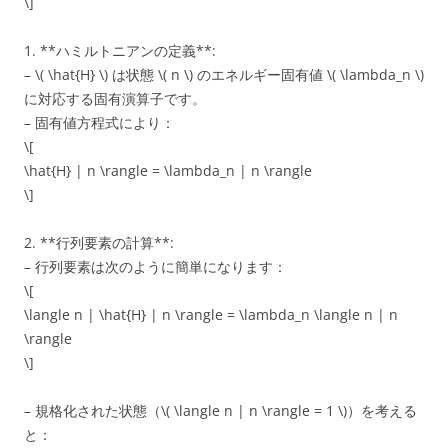
\]
1. **ハミルトニアンの定義**:
– \( \hat{H} \) は状態 \( n \) のエネルギー固有値 \( \lambda_n \)
に対応する固有演算子です。
– 固有値方程式により：
\[
\hat{H} | n \rangle = \lambda_n | n \rangle
\]
2. **行列要素の計算**:
– 行列要素は次のように簡単になります：
\[
\langle n | \hat{H} | n \rangle = \lambda_n \langle n | n
\rangle
\]
– 規格化された状態（\( \langle n | n \rangle = 1 \)）を考える
と：