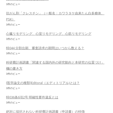
3件のビュー
抗がん剤「クレスチン」（一般名：カワラタケ由来たん白多糖体、
PSK）
3件のビュー
心臓リモデリング、心室リモデリング、心筋リモデリング
3件のビュー
特044 分割出願、審査請求の期間はいつから数える？
3件のビュー
科研費計画調書「関連する国内外の研究動向と本研究の位置づけ」
欄の書き方
3件のビュー
[医学論文の種類]Editoral（エディトリアル)とは？
3件のビュー
特036条6項2号 明確性要件違反とは
3件のビュー
絶対に採択されない科研費計画調書（申請書）の特徴