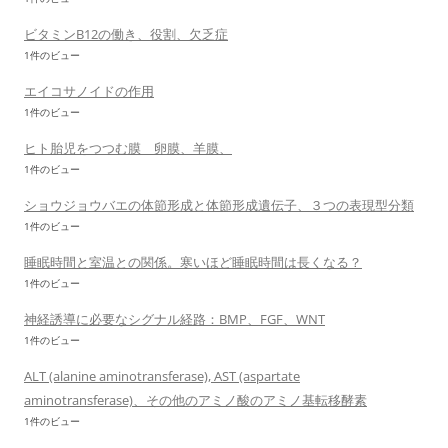
ビタミンB12の働き、役割、欠乏症
1件のビュー
エイコサノイドの作用
1件のビュー
ヒト胎児をつつむ膜 卵膜、羊膜、
1件のビュー
ショウジョウバエの体節形成と体節形成遺伝子、３つの表現型分類
1件のビュー
睡眠時間と室温との関係。寒いほど睡眠時間は長くなる？
1件のビュー
神経誘導に必要なシグナル経路：BMP、FGF、WNT
1件のビュー
ALT (alanine aminotransferase), AST (aspartate
aminotransferase)、その他のアミノ酸のアミノ基転移酵素
1件のビュー